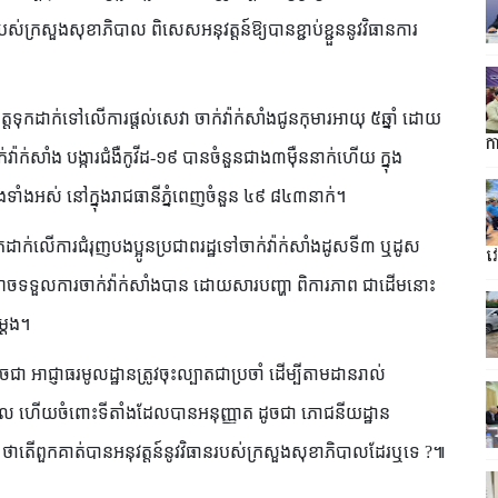
របស់ក្រសួងសុខាភិបាល ពិសេសអនុវត្តន៍ឱ្យបានខ្ជាប់ខ្ជួននូវវិធានការ
្តទុកដាក់ទៅលើការផ្ដល់សេវា ចាក់វ៉ាក់សាំងជូនកុមារអាយុ ៥ឆ្នាំ ដោយ
ក
ាក់សាំង បង្ការជំងឺកូវីដ-១៩ បានចំនួនជាង៣ម៉ឺននាក់ហើយ ក្នុង
ំងទាំងអស់ នៅក្នុងរាជធានីភ្នំពេញចំនួន ៤៩ ៨៤៣នាក់។
កដាក់លើការជំរុញបងប្អូនប្រជាពរដ្ឋទៅចាក់វ៉ាក់សាំងដូសទី៣ ឬដូស
វ
អាចទទួលការចាក់វ៉ាក់សាំងបាន ដោយសារបញ្ហា ពិការភាព ជាដើមនោះ
ម្តង។
ជា អាជ្ញាធរមូលដ្ឋានត្រូវចុះល្បាតជាប្រចាំ ដើម្បីតាមដានរាល់
ង្គសាល ហើយចំពោះទីតាំងដែលបានអនុញ្ញាត ដូចជា ភោជនីយដ្ឋាន
ែរ ថាតើពួកគាត់បានអនុវត្តន៍នូវវិធានរបស់ក្រសួងសុខាភិបាលដែរឬទេ ?៕