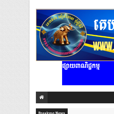
ផ្សាយពាណិជ្ជកម្ម
Breaking News