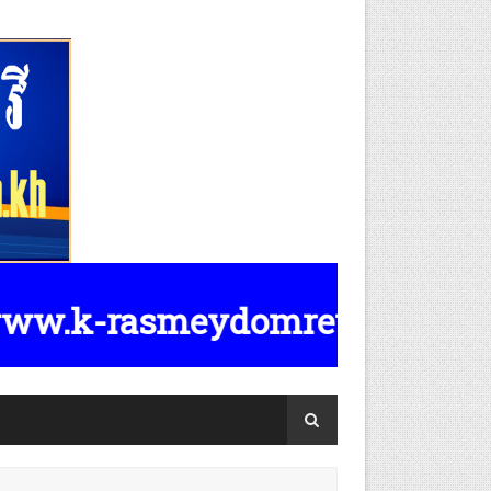
.k-rasmeydomreymeasposttv.com.kh 