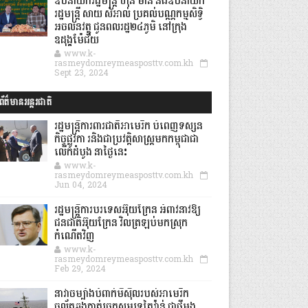
ឧបនាយករដ្ឋមន្ដ្រី ហ៊ុន ម៉ានី និងឧបនាយក
រដ្ឋមន្ដ្រី សាយ សំអាល់ ប្រគល់បណ្ណកម្មសិទ្ធិ
អចលនវត្ថុ ជូនពលរដ្ឋ២៤ភូមិ នៅក្រុង
ឧដុង្គម៉ែជ័យ
www.k-
rasmeydomreymeasposttv.com.kh
Sept 23, 2024
ព័ត៌មានអន្តរជាតិ
រដ្ឋមន្រ្តីការពារជាតិអាមេរិក បំពេញទស្សន
កិច្ចផ្លូវកា រនិងជាប្រវត្តិសាស្រ្តមកកម្ពុជាជា
លើកដំបូង នាថ្ងៃនេះ
www.k-
rasmeydomreymeasposttv.com.kh
Jun 04, 2024
រដ្ឋមន្ត្រីការបរទេសអ៊ុយក្រែន អំពាវនាវឱ្យ
ជនជាតិអ៊ុយក្រែន វិលត្រឡប់មកស្រុក
កំណើតវិញ
www.k-
rasmeydomreymeasposttv.com.kh
Feb 29, 2024
នាវាចម្បាំងបំពាក់មីស៊ីលរបស់អាមេរិក
ចល័តឆ្លងកាត់ច្រកសមុទ្រតៃវ៉ាន់ ជាថ្មីម្តង