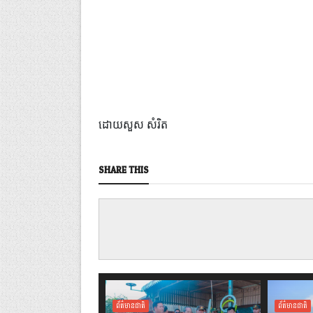
ដោយសួស សំរិត
SHARE THIS
ព័ត៌មានជាតិ
ព័ត៌មានជាតិ