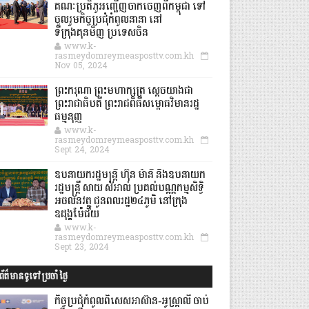
គណៈប្រតិភូអញ្ជើញចាកចេញពីកម្ពុជា ទៅ
ចូលរួមកិច្ចប្រជុំកំពូលនានា នៅ
ទីក្រុងគុនមិញ ប្រទេសចិន
www.k-
rasmeydomreymeasposttv.com.kh
Nov 05, 2024
ព្រះករុណា ព្រះមហាក្សត្រ ស្តេចយាងជា
ព្រះរាជាធិបតី ព្រះរាជពិធីសម្ពោធវិមានរដ្ឋ
ធម្មនុញ្ញ
www.k-
rasmeydomreymeasposttv.com.kh
Sept 24, 2024
ឧបនាយករដ្ឋមន្ដ្រី ហ៊ុន ម៉ានី និងឧបនាយក
រដ្ឋមន្ដ្រី សាយ សំអាល់ ប្រគល់បណ្ណកម្មសិទ្ធិ
អចលនវត្ថុ ជូនពលរដ្ឋ២៤ភូមិ នៅក្រុង
ឧដុង្គម៉ែជ័យ
www.k-
rasmeydomreymeasposttv.com.kh
Sept 23, 2024
ព័ត៌មានទូទៅប្រចាំថ្ងៃ
កិច្ចប្រជុំកំពូលពិសេសអាស៊ាន-អូស្ត្រាលី ចាប់