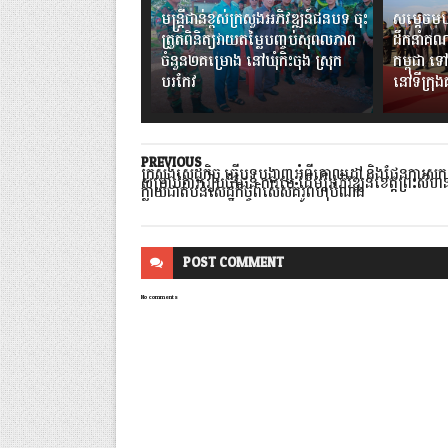
មន្ត្រីជាន់ខ្ពស់ក្រសួងអភិវឌ្ឍន៍ជនបទ ចុះ
សម្តេចមហ
ត្រួតពិនិត្យវាយតម្លៃបញ្ចប់សុពលភាព
ដឹកនាំគណ
ចំនួន២គម្រោង នៅឃុំកិះចុង ស្រុក
កម្ពុជា ទៅ
បរកែវ
នៅទីក្រុ
PREVIOUS
ក្រសួងសេដ្ឋកិច្ច ធ្វើបទបង្ហាញអំពីគោលដៅ និងផែនការសក
សម្រាប់ការរៀបចំផែន ការមេ ដើម្បីអភិវឌ្ឍន៍ខេត្តព្រះសីហនុ
ក្លាយជាតំបន់សេដ្ឋកិច្ចពិសេសគំរូពហុបំណង
POST
COMMENT
No comments