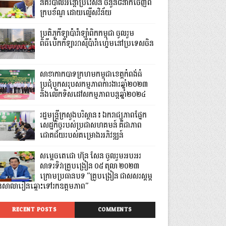
នគរបាលអន្ដោប្រវេសន៍ ចំនួន៨នាក់ចេញពី
ក្របខ័ណ្ឌ ដោយល្មើសវិន័យ
ប្រតិភូកីឡាប៉ារ៉ាឡាំពិកកម្ពុជា ចូលរួម
ពិធីបើកកីឡាអាស៊ីប៉ារ៉ាហ្គេមនៅប្រទេសចិន
សាខាកាកបាទក្រហមកម្ពុជាខេត្តកំពង់ធំ
ប្រជុំបូកសរុបសកម្មភាពការងារឆ្នាំ២០២៣
និងលើកទិសដៅសកម្មភាពបន្តឆ្នាំ២០២៤
រដ្ឋមន្រ្តីក្រសួងបរិស្ថាន៖ ឯករាជ្យភាពផ្នែក
សេដ្ឋកិច្ចរបស់ប្រជាសហគមន៍ គឺជាភាព
ជោគជ័យរបស់គម្រោងអភិវឌ្ឍន៍
សម្តេចតេជោ ហ៊ុន សែន ចូលរួមអបអរ
សាទរទិវាគ្រូបង្រៀន ០៥ តុលា ២០២៣
ក្រោមប្រធានបទ "គ្រូបង្រៀន ជាសសរស្តម្ភ
ៃសាលារៀនឆ្ពោះទៅរកឧត្តមភាព"
RECENT POSTS
COMMENTS