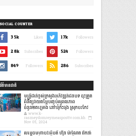
SOCIAL COUNTER
3.5k
1.7k
Likes
Followers
2.8k
524
Subscribes
Followers
849
286
Followers
Subscribes
ព័ត៌មានជាតិ
មន្ត្រីជាន់ខ្ពស់ក្រសួងអភិវឌ្ឍន៍ជនបទ ចុះត្រួត
ពិនិត្យវាយតម្លៃបញ្ចប់សុពលភាព
ចំនួន២គម្រោង នៅឃុំកិះចុង ស្រុកបរកែវ
www.k-
rasmeydomreymeasposttv.com.kh
Nov 05, 2024
សម្តេចមហាបវរធិបតី ហ៊ុន ម៉ាណែត ដឹកនាំ