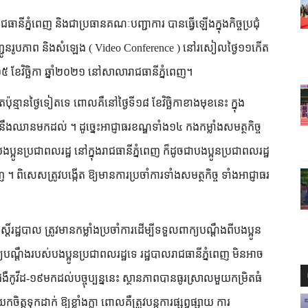
នីភ្នំពេញ និងជាប្រធានគណៈបញ្ជាការ បានធ្វើឡើងក្នុងកិច្ចប្រជុំ
ជូនរូបភាព និងសំឡេង ( Video Conference ) នៅរសៀលថ្ងៃ១១កើត
ទ ទី១៥ ខែវិច្ឆិកា ឆ្នាំ២០២១ នៅសាលារាជធានីភ្នំពេញ។
្មានថ្ងៃទៀតទេ ពោលគឺនៅថ្ងៃទី១៨ ខែវិច្ឆិកាខាងមុខនេះ ក្នុង
ងឈានមកដល់ ។ ដូច្នេះអាជ្ញាធរខណ្ឌទាំង១៤ កងកម្លាំងសមត្ថកិច្ច
នបងប្អូនប្រជាពលរដ្ឋ នៅក្នុងរាជធានីភ្នំពេញ ក៏ដូចជាបងប្អូនប្រជាពលរដ្ឋ
។ ពិសេសត្រូវបង្កើត ឱ្យមានការប្រចាំការទាំងសមត្ថកិច្ច ទាំងអាជ្ញាធរ
៍រដ្ឋបាល ត្រូវមានកម្លាំងប្រចាំការដើម្បីទទួលពាក្យបណ្ដឹងពីបងប្អូន
្យបណ្ដឹងរបស់បងប្អូនប្រជាពលរដ្ឋទេ រដ្ឋបាលរាជធានីភ្នំពេញ មិនអាច
ូវីដ-១៩មកដល់បច្ចុប្បន្ននេះ ស្ថានភាពបានធូរស្រាលមួយកម្រិតធំ
ត្តទុកដាក់ ឱ្យខ្លាំងក្លា ពោលគឺត្រូវបន្តការផ្សព្វផ្សាយ ការ