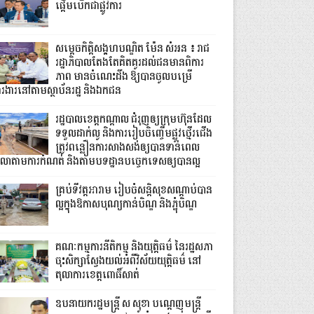
ផ្តើមបើកជាផ្លូវការ
សម្តេចកិត្តិសង្គហបណ្ឌិត ម៉ែន សំអន ៖ រាជ
រដ្ឋាភិបាលតែងតែគិតគូរដល់ជនមានពិការ
ភាព មានចំណេះដឹង ឱ្យបានចូលបម្រើ
ារងារនៅតាមស្ថាប័នរដ្ឋ និងឯកជន
រដ្ឋបាលខេត្តកណ្ដាល ជំរុញឲ្យក្រុមហ៊ុនដែល
ទទួលដាក់លូ និងការរៀបចិញ្ចើមផ្លូវថ្មើរជើង
ត្រូវពន្លឿនការសាងសង់ឲ្យបានទាន់ពេល
េលាតាមការកំណត់ និងតាមបទដ្ឋានបច្ចេកទេសឲ្យបានល្អ
គ្រប់ទីវត្តអារាម រៀបចំសន្តិសុខសណ្តាប់បាន
ល្អក្នុងឱកាសបុណ្យកាន់បិណ្ឌ និងភ្ជុំបិណ្ឌ
គណៈកម្មការនីតិកម្ម និងយុត្តិធម៌ នៃរដ្ឋសភា
ចុះសិក្សាស្វែងយល់អំពីវិស័យយុត្តិធម៌ នៅ
តុលាការខេត្តពោធិ៍សាត់
ឧបនាយករដ្ឋមន្ដ្រី ស សុខា បណ្ដេញមន្ដ្រី