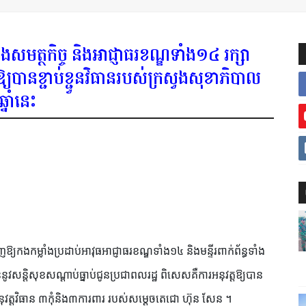
ងសមត្ថកិច្ច និងអាជ្ញាធរខណ្ឌទាំង១៤ រក្សា
ឱ្យបានខ្ជាប់ខ្ជួនវិធានរបស់ក្រសួងសុខាភិបាល
នាំនេះ
យកងកម្លាំងប្រដាប់អាវុធអាជ្ញាធរខណ្ឌទាំង១៤ និងមន្ទីរពាក់ព័ន្ធទាំង
ននូវសន្តិសុខសណ្ដាប់ធ្នាប់ជូនប្រជាពលរដ្ឋ ពិសេសគឺការអនុវត្តឱ្យបាន
អនុវត្តវិធាន ៣កុំនិង៣ការពារ របស់សម្ដេចតេជោ ហ៊ុន សែន ។