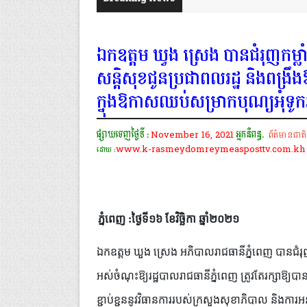
ឯកឧត្តម ឃួង ស្រេង បានជំរុញកម្លាំ
សន្តិសុខជូនប្រជាពលរដ្ឋ និងពង្រឹង
ក្នុងឱកាសឈប់សម្រាកបុណ្យអុំទូកឆ្
ផ្សាយចេញថ្ងៃទី :
November 16, 2021
អ្នកនិពន្ធ.
ព័ត៌មានជាតិ
www.k-rasmeydomreymeasposttv.com.kh
ដោយ :
ភ្នំពេញ :ថ្ងៃទី១៦ ខែវិច្ឆិកា ឆ្នាំ២០២១
ឯកឧត្តម ឃួង ស្រេង អភិបាលរាជធានីភ្នំពេញ បានជំរុញឱ្
អស់ចំណុះឱ្យរដ្ឋបាលរាជធានីភ្នំពេញ ត្រូវតែរក្សាឱ្យបា
ខ្ជាប់ខ្ជួននូវវិធានការរបស់ក្រសួងសុខាភិបាល និងការ