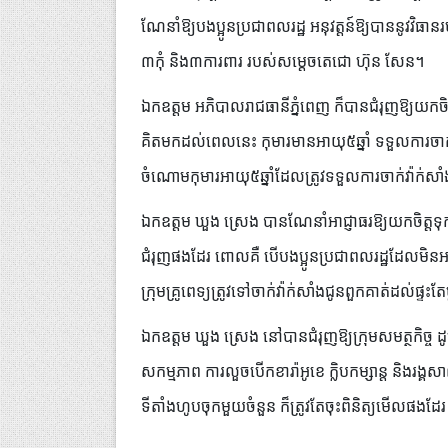
ណែនាំឱ្យបងប្អូនប្រជាពលរដ្ឋ អនុវត្តន៍ឱ្យបាននូវវិធាន
៣កុំ និង៣ការពារ របស់សម្តេចតេជោ ហ៊ុន សែន។
ឯកឧត្តម អភិបាលរាជធានីភ្នំពេញ ក៏បានជំរុញឱ្យយកចិត
គិតមកដល់ពេលនេះ កុមារមានអាយុ៥ឆ្នាំ ទទួលការចាក់វ៉
ចំណោមកុមារអាយុ៥ឆ្នាំដែលត្រូវទទួលការចាក់វ៉ាក់សា
ឯកឧត្តម ឃួង ស្រេង បានណែនាំអាជ្ញាធរឱ្យយកចិត្តទុ
ជំរុញផងដែរ ពោលគឺ បើបងប្អូនប្រជាពលរដ្ឋដែលមិន
ក្រុមគ្រូពេទ្យត្រូវទៅចាក់វ៉ាក់សាំងជូនពួកគាត់ដល់ផ្ទះតែ
ឯកឧត្តម ឃួង ស្រេង នៅបានជំរុញឱ្យក្រុមសមត្ថកិច្ច ដូច
សកម្មភាព ការលួចបើកខារ៉ាអូខេ ក្លិបកម្សាន្ត និងរ
ទីតាំងហូបចុកមួយចំនួន ក៏ត្រូវតែចុះពិនិត្យមើលផងដ