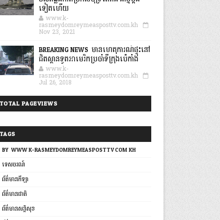
ទៀតហើយ
www.k-
rasmeydomreymeasposttv.com.kh
Nov 23, 2021
BREAKING NEWS: មានហេតុការណ៍ផ្ទុះនៅ
ជិតស្ថានទូតអាមេរិកប្រចាំទីក្រុងប៉េកាំង
www.k-
rasmeydomreymeasposttv.com.kh
Jul 26, 2018
TOTAL PAGEVIEWS
TAGS
BY: WWW.K-RASMEYDOMREYMEASPOSTTV.COM.KH
ទេសចរណ៍
ព័ត៌មានកីឡា
ព័ត៌មានជាតិ
ព័ត៌មានសន្តិសុខ