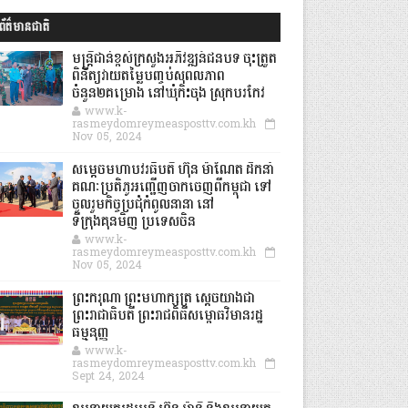
ព័ត៌មានជាតិ
មន្ត្រីជាន់ខ្ពស់ក្រសួងអភិវឌ្ឍន៍ជនបទ ចុះត្រួត
ពិនិត្យវាយតម្លៃបញ្ចប់សុពលភាព
ចំនួន២គម្រោង នៅឃុំកិះចុង ស្រុកបរកែវ
www.k-
rasmeydomreymeasposttv.com.kh
Nov 05, 2024
សម្តេចមហាបវរធិបតី ហ៊ុន ម៉ាណែត ដឹកនាំ
គណៈប្រតិភូអញ្ជើញចាកចេញពីកម្ពុជា ទៅ
ចូលរួមកិច្ចប្រជុំកំពូលនានា នៅ
ទីក្រុងគុនមិញ ប្រទេសចិន
www.k-
rasmeydomreymeasposttv.com.kh
Nov 05, 2024
ព្រះករុណា ព្រះមហាក្សត្រ ស្តេចយាងជា
ព្រះរាជាធិបតី ព្រះរាជពិធីសម្ពោធវិមានរដ្ឋ
ធម្មនុញ្ញ
www.k-
rasmeydomreymeasposttv.com.kh
Sept 24, 2024