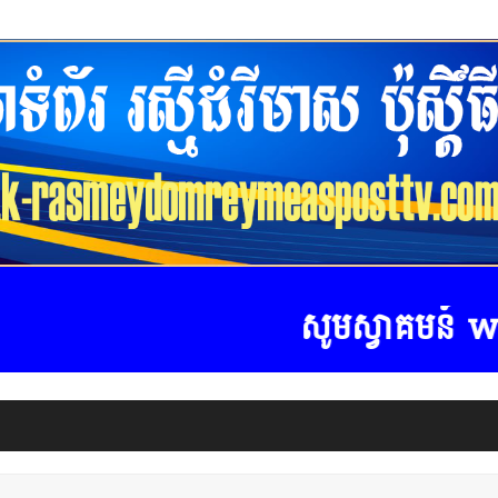
សូមស្វាគមន៍ www