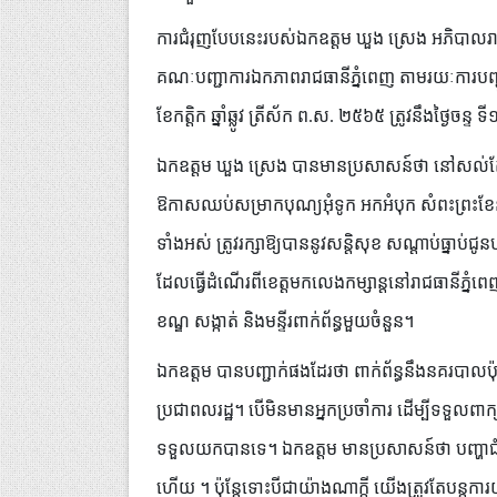
ការជំរុញបែបនេះរបស់ឯកឧត្តម ឃួង ស្រេង អភិបាលរាជធា
គណៈបញ្ជាការឯកភាពរាជធានីភ្នំពេញ តាមរយៈការបញ្
ខែកត្តិក ឆ្នាំឆ្លូវ ត្រីស័ក ព.ស. ២៥៦៥ ត្រូវនឹងថ្ងៃចន្
ឯកឧត្តម ឃួង ស្រេង បានមានប្រសាសន៍ថា នៅសល់តែប៉ុន
ឱកាសឈប់សម្រាកបុណ្យអុំទូក អកអំបុក សំពះព្រះខែនឹ
ទាំងអស់ ត្រូវរក្សាឱ្យបាននូវសន្តិសុខ សណ្ដាប់ធ្នាប់ជូ
ដែលធ្វើដំណើរពីខេត្តមកលេងកម្សាន្តនៅរាជធានីភ្នំពេញ 
ខណ្ឌ សង្កាត់ និងមន្ទីរពាក់ព័ន្ធមួយចំនួន។
ឯកឧត្តម បានបញ្ជាក់ផងដែរថា ពាក់ព័ន្ធនឹងនគរបាលប៉ុស្តិ
ប្រជាពលរដ្ឋ។ បើមិនមានអ្នកប្រចាំការ ដើម្បីទទួលពាក
ទទួលយកបានទេ។ ឯកឧត្តម មានប្រសាសន៍ថា បញ្ហាជំងឺក
ហើយ ។ ប៉ុន្តែទោះបីជាយ៉ាងណាក្តី យើងត្រូវតែបន្តការយកចិ