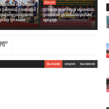
ព័ត៌មានជាតិ
ាបវរធិបតី ហ៊ុន ម៉ាណែត
ៈប្រតិភូអញ្ជើញចាកចេញពី
ព្រះករុណា ព្រះមហាក្សត្រ ស្តេចយាងជា
ចូលរួមកិច្ចប្រជុំកំពូលនានា
ព្រះរាជាធិបតី ព្រះរាជពិធីសម្ពោធវិមាន
ងគុនមិញ ប្រទេសចិន
រដ្ឋធម្មនុញ្ញ
ម្មភាព
 ឱ្យ
BLOGGER
DISQUS
FACEBOOK