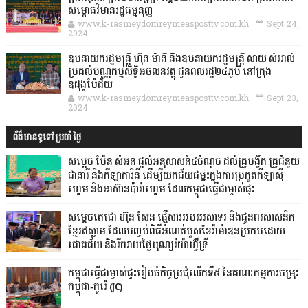
សម្ពោធវិមានរដ្ឋធម្មនុញ្ញ
www.k-rasmeydomreymeasposttv.com.kh
Sept 24,
2024
ឧបនាយករដ្ឋមន្ដ្រី ហ៊ុន ម៉ានី និងឧបនាយករដ្ឋមន្ដ្រី សាយ សំអាល់
ប្រគល់បណ្ណកម្មសិទ្ធិអចលនវត្ថុ ជូនពលរដ្ឋ២៤ភូមិ នៅក្រុង
ឧដុង្គម៉ែជ័យ
www.k-rasmeydomreymeasposttv.com.kh
Sept 23,
2024
ព័ត៌មានទូទៅប្រចាំថ្ងៃ
សម្តេច ម៉ែន សំអន ផ្តល់អនុសាសន៍៤ចំណុច ដល់គ្រូបង្វឹក គ្រូជំនួយ
ជានារី និងកីឡាការិនី ដើម្បីយកជ័យជម្នះក្នុងការប្រកួតកីឡាស៊ី
ហ្គេម និងអាស៊ានប៉ារ៉ាហ្គេម ដែលកម្ពុជាធ្វើជាម្ចាស់ផ្ទះ
សម្ដេចតេជោ ហ៊ុន សែន ផ្ញើសារអបអរសាទរ និងជូនពរសាសនិក
ខ្មែរឥស្លាម ដែលបញ្ចប់ពិធីអំណត់បួសខែរ៉ាម៉ាឌនប្រកបដោយ
ជោគជ័យ និងរីករាយថ្ងៃបុណ្យរ៉យ៉ាហ៊្វីទ្រី
កម្ពុជាធ្វើជាម្ចាស់ផ្ទះរៀបចំកិច្ចប្រជុំលើកទី៥ នៃគណៈកម្មការចម្រុះ
កម្ពុជា-កូរ៉េ (JC)