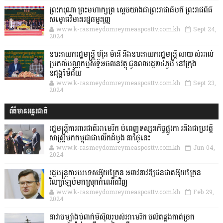
ព្រះករុណា ព្រះមហាក្សត្រ ស្តេចយាងជាព្រះរាជាធិបតី ព្រះរាជពិធី
សម្ពោធវិមានរដ្ឋធម្មនុញ្ញ
www.k-rasmeydomreymeasposttv.com.kh
Sept 24,
2024
ឧបនាយករដ្ឋមន្ដ្រី ហ៊ុន ម៉ានី និងឧបនាយករដ្ឋមន្ដ្រី សាយ សំអាល់
ប្រគល់បណ្ណកម្មសិទ្ធិអចលនវត្ថុ ជូនពលរដ្ឋ២៤ភូមិ នៅក្រុង
ឧដុង្គម៉ែជ័យ
www.k-rasmeydomreymeasposttv.com.kh
Sept 23,
2024
ព័ត៌មានអន្តរជាតិ
រដ្ឋមន្រ្តីការពារជាតិអាមេរិក បំពេញទស្សនកិច្ចផ្លូវកា រនិងជាប្រវត្តិ
សាស្រ្តមកកម្ពុជាជាលើកដំបូង នាថ្ងៃនេះ
www.k-rasmeydomreymeasposttv.com.kh
Jun 04,
2024
រដ្ឋមន្ត្រីការបរទេសអ៊ុយក្រែន អំពាវនាវឱ្យជនជាតិអ៊ុយក្រែន
វិលត្រឡប់មកស្រុកកំណើតវិញ
www.k-rasmeydomreymeasposttv.com.kh
Feb 29,
2024
នាវាចម្បាំងបំពាក់មីស៊ីលរបស់អាមេរិក ចល័តឆ្លងកាត់ច្រក