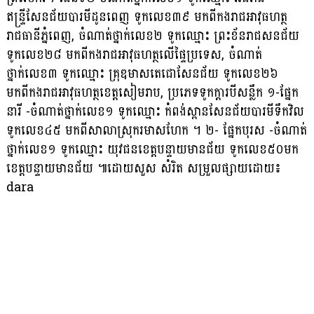
ឥន្ទ្រីសែនជ័យបារមីដូនពេញ ទូកលេខ៣៩ មកពីកងរាជអាវុធហត្ថ
រាជធានីភ្នំពេញ, ចំណាត់ថ្នាក់លេខ២ ទូកឈ្មោះ ព្រះខ័នរាជសនជ័យ
ទូកលេខ២៨ មកពីកងរាជអាវុធហត្ថលើផ្ទៃប្រទេស, ចំណាត់
ថ្នាក់លេខ៣ ទូកឈ្មោះ គ្រុឌមាសតេជោសែនជ័យ ទូកលេខ២៦
មកពីកងរាជអាវុធហត្ថខេត្តសៀមរាប, ប្រភេទទូកក្ដារបីសន្លឹក ១-ផ្នែក
នារី -ចំណាត់ថ្នាក់លេខ១ ទូកឈ្មោះ កំពង់ស្ពានសែនជ័យបារមីទឹកវិល
ទូកលេខ៤៥ មកពីសាលាស្រុករមាសហែក ។ ២- ផ្នែកបុរស -ចំណាត់
ថ្នាក់លេខ១ ទូកឈ្មោះ យុវជនខេត្តបន្ទាយមានជ័យ ទូកលេខ៥០មក
ខេត្តបន្ទាយមានជ័យ ៕ដោយសួស សំរិត សម្រួលផ្សាយដោយ៖
dara