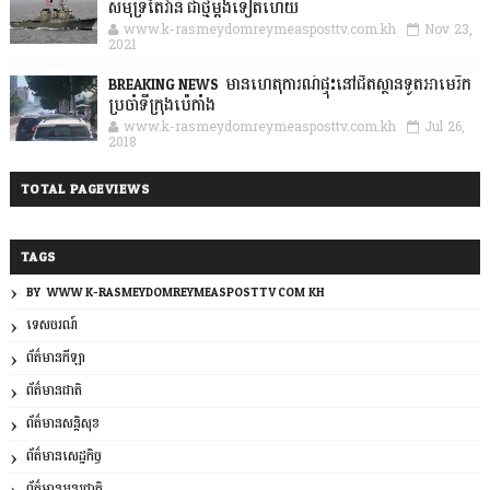
សមុទ្រតៃវ៉ាន់ ជាថ្មីម្តងទៀតហើយ
www.k-rasmeydomreymeasposttv.com.kh
Nov 23,
2021
BREAKING NEWS: មានហេតុការណ៍ផ្ទុះនៅជិតស្ថានទូតអាមេរិក
ប្រចាំទីក្រុងប៉េកាំង
www.k-rasmeydomreymeasposttv.com.kh
Jul 26,
2018
TOTAL PAGEVIEWS
TAGS
BY: WWW.K-RASMEYDOMREYMEASPOSTTV.COM.KH
ទេសចរណ៍
ព័ត៌មានកីឡា
ព័ត៌មានជាតិ
ព័ត៌មានសន្តិសុខ
ព័ត៌មានសេដ្ឋកិច្ច
ព័ត៌មានអន្តរជាតិ