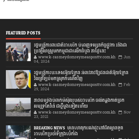
FEATURED POSTS
រដ្ឋមន្រ្តីការពារជាតិអាមេរិក បំពេញទស្សនកិច្ចផ្លូវកា រនិងជា
ប្រវត្តិសាស្រ្តមកកម្ពុជាជាលើកដំបូង នាថ្ងៃនេះ
www.k-rasmeydomreymeasposttv.com.kh
Jun
04, 2024
រដ្ឋមន្ត្រីការបរទេសអ៊ុយក្រែន អំពាវនាវឱ្យជនជាតិអ៊ុយក្រែន
វិលត្រឡប់មកស្រុកកំណើតវិញ
www.k-rasmeydomreymeasposttv.com.kh
Feb
29, 2024
នាវាចម្បាំងបំពាក់មីស៊ីលរបស់អាមេរិក ចល័តឆ្លងកាត់ច្រក
សមុទ្រតៃវ៉ាន់ ជាថ្មីម្តងទៀតហើយ
www.k-rasmeydomreymeasposttv.com.kh
Nov
23, 2021
BREAKING NEWS: មានហេតុការណ៍ផ្ទុះនៅជិតស្ថានទូត
អាមេរិកប្រចាំទីក្រុងប៉េកាំង