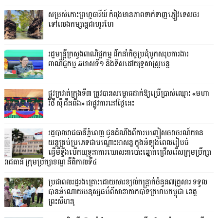
សម្រស់កោះព្រហ្មចារីយ៍ កំពុងមានភាពទាក់ទាញភ្ញៀវទេសចរ
ទៅលេងកម្សាន្តជាហូរហែ
រដ្ឋមន្ត្រីក្រសួងពាណិជ្ជកម្ម ដឹកនាំកិច្ចប្រជុំបូកសរុបការងារ
ពាណិជ្ជកម្ម ឆមាសទី១ និងទិសដៅយុទ្ធសាស្រ្តបន្ត
ផ្លូវក្រវាត់ក្រុងទី៣ ត្រូវបានសម្ពោធដាក់ឱ្យប្រើប្រាស់ឈ្មោះ «មហា
វិថី ស៊ី ជីនពីង» ជាផ្លូវការនៅថ្ងៃនេះ
រដ្ឋបាលរាជធានីភ្នំពេញ ជូនដំណឹងពីការបញ្ចៀសចរាចរណ៍យាន
យន្តគ្រប់ប្រភេទជាបណ្តោះអាសន្ន ក្នុងអំឡុងពេលរៀបចំ
ធ្វើមីទ្ទីងបើកយុទ្ធនាការឃោសនាបោះឆ្នោតជ្រើសរើសក្រុមប្រឹក្សា
រាជធានី ក្រុមប្រឹក្សាខណ្ឌ នីតិកាលទី៤
ប្រជាពលរដ្ឋរងគ្រោះដោយសារខ្យល់កន្ត្រាក់ចំនួន៧គ្រួសារ ទទួល
បានអំណោយមនុស្សធម៌ពីសាខាកាកបាទក្រហមកម្ពុជា ខេត្ត
ព្រះសីហនុ