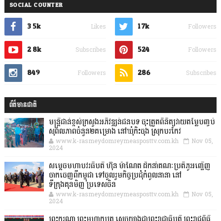
SOCIAL COUNTER
3.5k
1.7k
Likes
Followers
2.8k
524
Subscribes
Followers
849
286
Followers
Subscribes
ព័ត៌មានជាតិ
មន្ត្រីជាន់ខ្ពស់ក្រសួងអភិវឌ្ឍន៍ជនបទ ចុះត្រួតពិនិត្យវាយតម្លៃបញ្ចប់
សុពលភាពចំនួន២គម្រោង នៅឃុំកិះចុង ស្រុកបរកែវ
www.k-rasmeydomreymeasposttv.com.kh
Nov 05,
2024
សម្តេចមហាបវរធិបតី ហ៊ុន ម៉ាណែត ដឹកនាំគណៈប្រតិភូអញ្ជើញ
ចាកចេញពីកម្ពុជា ទៅចូលរួមកិច្ចប្រជុំកំពូលនានា នៅ
ទីក្រុងគុនមិញ ប្រទេសចិន
www.k-rasmeydomreymeasposttv.com.kh
Nov 05,
2024
ព្រះករុណា ព្រះមហាក្សត្រ ស្តេចយាងជាព្រះរាជាធិបតី ព្រះរាជពិធី