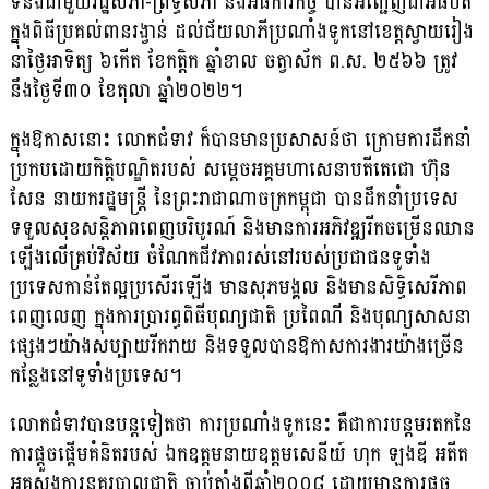
ទំនងជាមួយរដ្ឋសភា-ព្រឹទ្ធសភា និងអធិការកិច្ច បានអញ្ជើញជាអធិបតី
ក្នុងពិធីប្រគល់ពានរង្វាន់ ដល់ជ័យលាភីប្រណាំងទូកនៅខេត្តស្វាយរៀង
នាថ្ងៃអាទិត្យ ៦កើត ខែកត្តិក ឆ្នាំខាល ចត្វាស័ក ព.ស. ២៥៦៦ ត្រូវ
នឹងថ្ងៃទី៣០ ខែតុលា ឆ្នាំ២០២២។
ក្នុងឱកាសនោះ លោកជំទាវ ក៏បានមានប្រសាសន៍ថា ក្រោមការដឹកនាំ
ប្រកបដោយកិត្តិបណ្ឌិតរបស់ សម្ដេចអគ្គមហាសេនាបតីតេជោ ហ៊ុន
សែន នាយករដ្ឋមន្ដ្រី នៃព្រះរាជាណាចក្រកម្ពុជា បានដឹកនាំប្រទេស
ទទួលសុខសន្ដិភាពពេញបរិបូរណ៍ និងមានការអភិវឌ្ឍរីកចម្រើនឈាន
ឡើងលើគ្រប់វិស័យ ចំណែកជីវភាពរស់នៅរបស់ប្រជាជនទូទាំង
ប្រទេសកាន់តែល្អប្រសើរឡើង មានសុភមង្គល និងមានសិទ្ធិសេរីភាព
ពេញលេញ ក្នុងការប្រារព្ធពិធីបុណ្យជាតិ ប្រពៃណី និងបុណ្យសាសនា
ផ្សេងៗយ៉ាងសប្បាយរីករាយ និងទទួលបានឱកាសការងារយ៉ាងច្រើន
កន្លែងនៅទូទាំងប្រទេស។
លោកជំទាវបានបន្តទៀតថា ការប្រណាំងទូកនេះ គឺជាការបន្ដមរតកនៃ
ការផ្តួចផ្តើមគំនិតរបស់ ឯកឧត្ដមនាយឧត្តមសេនីយ៍ ហុក ឡងឌី អតីត
អគ្គស្នងការនគរបាលជាតិ ចាប់តាំងពីឆ្នាំ២០០៨ ដោយមានការផ្តួច