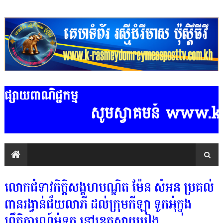
ផ្សាយពាណិជ្ជកម្ម
សូមស្វាគមន៍ www.k-ras
លោកជំទាវកិត្តិសង្គហបណ្ឌិត ម៉ែន សំអន ប្រគល់
ពានរង្វាន់ជ័យលាភី ដល់ក្រុមកីឡា ទូកអុំក្នុង
ព្រឹត្តិការណ៍អុំទូក នៅខេត្ដស្វាយរៀង