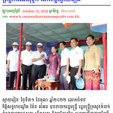
ផ្សាយចេញថ្ងៃទី :
October 31, 2022
អ្នកនិពន្ធ.
ព័ត៌មានជាតិ
www.k-rasmeydomreymeasposttv.com.kh
ដោយ :
ស្វាយរៀង: ថ្ងៃទី៣១ ខែតុលា ឆ្នាំ២០២២ លោកជំទាវ
កិត្តិសង្គហបណ្ឌិត ម៉ែន សំអន ឧបនាយករដ្ឋមន្រ្តី រដ្ឋមន្រ្ដីក្រសួងទំនាក់