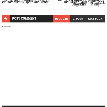
ដែលចូលរួមជាមួយរាជរដ្ឋាភិបាល ក្នុង
ការក្រសួងប រិស្ថានដែលមានស្នាដៃក្នុង
ការដោះស្រាយបញ្ហាគ្រាប់មីននៅកម្ពុជា
ការបំពេញការងារដើម្បីបុព្វហេតុ
បរិស្ថាននិងធនធានធម្មជាតិ
POST
COMMENT
BLOGGER
DISQUS
FACEBOOK
No comments