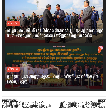
ព័ត៌មានជាតិ
សម្តេចមហាបវរធិបតី ហ៊ុន ម៉ាណែត ដឹកនាំគណៈប្រតិភូអញ្ជើញចាកចេញពី
កម្ពុជា ទៅចូលរួមកិច្ចប្រជុំកំពូលនានា នៅទីក្រុងគុនមិញ ប្រទេសចិន
ព័ត៌មានជាតិ
ព្រះករុណា ព្រះមហាក្សត្រ ស្តេចយាងជាព្រះរាជាធិបតី ព្រះរាជពិធីសម្ពោធ
វិមានរដ្ឋធម្មនុញ្ញ
PREVIOUS
NEXT
ទេសរដ្ឋមន្រ្តី លី ធុជ វាយតម្លៃខ្ពស់
គ្រឿងឥស្សរិយយស និងប័ណ្ណសរសើរ
ចំពោះ សមាគមរោងចក្រកាត់ដេរកម្ពុជា
ត្រូវបានបំពាក់និងប្រគល់ជូនមន្ត្រី រាជ