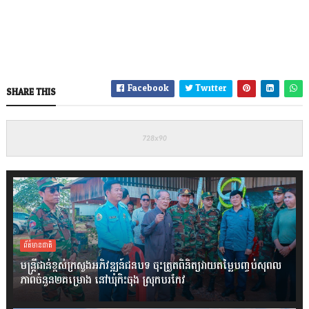
Facebook
Twitter
SHARE THIS
ព័ត៌មានជាតិ
មន្ត្រីជាន់ខ្ពស់ក្រសួងអភិវឌ្ឍន៍ជនបទ ចុះត្រួតពិនិត្យវាយតម្លៃបញ្ចប់សុពល
ភាពចំនួន២គម្រោង នៅឃុំកិះចុង ស្រុកបរកែវ