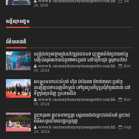
www.k-rasmeydomreymeasposttv.com.kh
Jul
26, 2018
សន្តិសុខសង្គម
ព័ត៌មានជាតិ
មន្ត្រីជាន់ខ្ពស់ក្រសួងអភិវឌ្ឍន៍ជនបទ ចុះត្រួតពិនិត្យវាយតម្លៃ
បញ្ចប់សុពលភាពចំនួន២គម្រោង នៅឃុំកិះចុង ស្រុកបរកែវ
www.k-rasmeydomreymeasposttv.com.kh
Nov
05, 2024
សម្តេចមហាបវរធិបតី ហ៊ុន ម៉ាណែត ដឹកនាំគណៈប្រតិភូ
អញ្ជើញចាកចេញពីកម្ពុជា ទៅចូលរួមកិច្ចប្រជុំកំពូលនានា នៅ
ទីក្រុងគុនមិញ ប្រទេសចិន
www.k-rasmeydomreymeasposttv.com.kh
Nov
05, 2024
ព្រះករុណា ព្រះមហាក្សត្រ ស្តេចយាងជាព្រះរាជាធិបតី ព្រះរាជ
ពិធីសម្ពោធវិមានរដ្ឋធម្មនុញ្ញ
www.k-rasmeydomreymeasposttv.com.kh
Sept
24, 2024