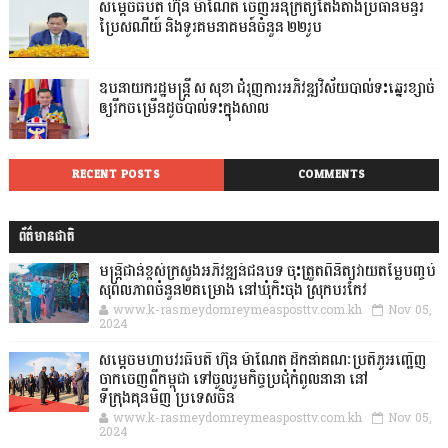
សម្តេចធិបតី ហ៊ុន ម៉ាណែត ចេញអនុក្រឹត្យតែងតាំងប្រធានមន្ទីរ
ប្រៃសណីយ៍ និងទូរគមនាគមន៍ចំនួន ២២រូប
ឧបនាយករដ្ឋមន្ដ្រី ស សុខា ជំរុញការអភិវឌ្ឍវិស័យបាល់ទះឆ្នេរខ្សាច់
ឲ្យរីកចម្រើនដូចបាល់ទះក្នុងសាល
RECENT POSTS
COMMENTS
ព័ត៌មានជាតិ
មន្ត្រីជាន់ខ្ពស់ក្រសួងអភិវឌ្ឍន៍ជនបទ ចុះត្រួតពិនិត្យវាយតម្លៃបញ្ចប់
សុពលភាពចំនួន២គម្រោង នៅឃុំកិះចុង ស្រុកបរកែវ
www.k-rasmeydomreymeasposttv.com.kh
Nov 05,
2024
សម្តេចមហាបវរធិបតី ហ៊ុន ម៉ាណែត ដឹកនាំគណៈប្រតិភូអញ្ជើញ
ចាកចេញពីកម្ពុជា ទៅចូលរួមកិច្ចប្រជុំកំពូលនានា នៅ
ទីក្រុងគុនមិញ ប្រទេសចិន
www.k-rasmeydomreymeasposttv.com.kh
Nov 05,
2024