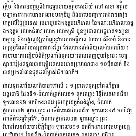
ផ្តើម និងការឧបត្ថម្ភពីឯកឧត្ដមនាយឧត្ដមសេនីយ៍ សៅ សុខា អគ្គមេ
បញ្ជាការរងកងយោធពលខេមរភូមិន្ទ និងជាមេបញ្ជាការកងរាជអាវុធ
ហត្ថលើផ្ទៃប្រទេស រួមជាមួយឯកឧត្តមអភិបាល នៃគណៈអភិបាលខេត្ត
ឯកឧត្តម លោកជំទាវ លោក លោកស្រី ជូនប្រជាពលរដ្ឋបានទស្សនា
កម្សាន្ត និងបង្ហាញឱ្យឃើញនូវការសាមគ្គីភាព ឯកភាពដ៏រឹងមាំ និងការ
រក្សាប្រពៃណីរបស់ប្រជាជនខ្មែរ ដែលមានតាំងពីយូរលង់មកហើយ។
តាមរយៈការរៀបចំពិធីប្រណាំងទូករយៈពេលពេញមួយថ្ងៃនេះ ខេត្ត
ស្វាយរៀងទទួលបានភ្ញៀវទេសចរបានប្រមាណជាង ១០ម៉ឺននាក់ និង
បានប្រគល់ពានជូនដល់ម្ចាស់ជ័យលាភី។
ជាលទ្ធផលជ័យលាភីបានទៅលើ ៖ ១.ប្រភេទទូកប្រពៃណីខ្នាត
អន្តរជាតិ ផែនទី១-ចំណាត់ថ្នាក់លេខ១ ទូកឈ្មោះ រិទ្ធីសែនមានជ័យ
ទូកលេខ១៦ មកពីកងរាជអាវុធហត្ថខេត្តកំពង់ឆ្នាំង, ចំណាត់
ថ្នាក់លេខ២ ទូកឈ្មោះ ពោធិ៍ធំតេជោសែនជ័យ ទូកលេខ១៥ មកពីវត្ត
ពោធិ៍ធំខេត្តព្រៃវែង, ចំណាត់ថ្នាក់លេខ៣ ទូកឈ្មោះ ព្រះ
វិហារសែនជ័យបារមីភ្នំត្បែង ទូកលេខ១១ មកពីកងរាជអាវុធហត្ថខេត្ត
ព្រះវិហារ។ ផែនទី២-ចំណាត់ថ្នាក់លេខ១ ទូកឈ្មោះ អធិរាជ