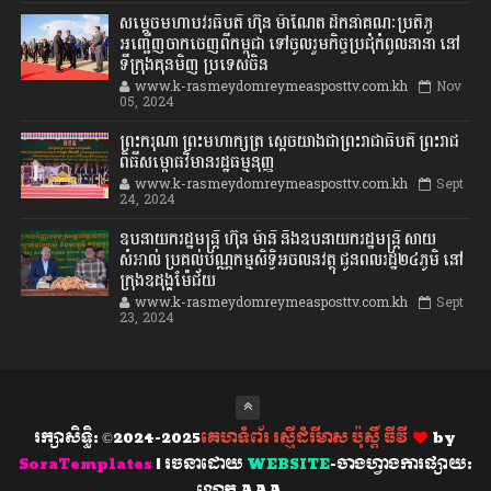
សម្តេចមហាបវរធិបតី ហ៊ុន ម៉ាណែត ដឹកនាំគណៈប្រតិភូ
អញ្ជើញចាកចេញពីកម្ពុជា ទៅចូលរួមកិច្ចប្រជុំកំពូលនានា នៅ
ទីក្រុងគុនមិញ ប្រទេសចិន
www.k-rasmeydomreymeasposttv.com.kh
Nov
05, 2024
ព្រះករុណា ព្រះមហាក្សត្រ ស្តេចយាងជាព្រះរាជាធិបតី ព្រះរាជ
ពិធីសម្ពោធវិមានរដ្ឋធម្មនុញ្ញ
www.k-rasmeydomreymeasposttv.com.kh
Sept
24, 2024
ឧបនាយករដ្ឋមន្ដ្រី ហ៊ុន ម៉ានី និងឧបនាយករដ្ឋមន្ដ្រី សាយ
សំអាល់ ប្រគល់បណ្ណកម្មសិទ្ធិអចលនវត្ថុ ជូនពលរដ្ឋ២៤ភូមិ នៅ
ក្រុងឧដុង្គម៉ែជ័យ
www.k-rasmeydomreymeasposttv.com.kh
Sept
23, 2024
រក្សាសិទ្ធិ: ©2024-2025
គេហទំព័រ រស្មីដំរីមាស ប៉ុស្តិ៍ ធីវី
by
SoraTemplates
| រចនាដោយ
WEBSITE
-ចាងហ្វាងការផ្សាយ:
លោក AAA..