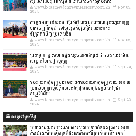
សុពលភាពចំនួន២គម្រោង នៅឃុំកិះចុង ស្រុកបរកែវ
www.k-rasmeydomreymeasposttv.com.kh
Nov 05,
2024
សម្តេចមហាបវរធិបតី ហ៊ុន ម៉ាណែត ដឹកនាំគណៈប្រតិភូអញ្ជើញ
ចាកចេញពីកម្ពុជា ទៅចូលរួមកិច្ចប្រជុំកំពូលនានា នៅ
ទីក្រុងគុនមិញ ប្រទេសចិន
www.k-rasmeydomreymeasposttv.com.kh
Nov 05,
2024
ព្រះករុណា ព្រះមហាក្សត្រ ស្តេចយាងជាព្រះរាជាធិបតី ព្រះរាជពិធី
សម្ពោធវិមានរដ្ឋធម្មនុញ្ញ
www.k-rasmeydomreymeasposttv.com.kh
Sept 24,
2024
ឧបនាយករដ្ឋមន្ដ្រី ហ៊ុន ម៉ានី និងឧបនាយករដ្ឋមន្ដ្រី សាយ សំអាល់
ប្រគល់បណ្ណកម្មសិទ្ធិអចលនវត្ថុ ជូនពលរដ្ឋ២៤ភូមិ នៅក្រុង
ឧដុង្គម៉ែជ័យ
www.k-rasmeydomreymeasposttv.com.kh
Sept 23,
2024
ព័ត៌មានទូទៅប្រចាំថ្ងៃ
ប្រជាពលរដ្ឋរងគ្រោះដោយសារខ្យល់កន្ត្រាក់ចំនួន៧គ្រួសារ ទទួល
បានអំណោយមនុស្សធម៌ពីសាខាកាកបាទក្រហមកម្ពុជា ខេត្ត