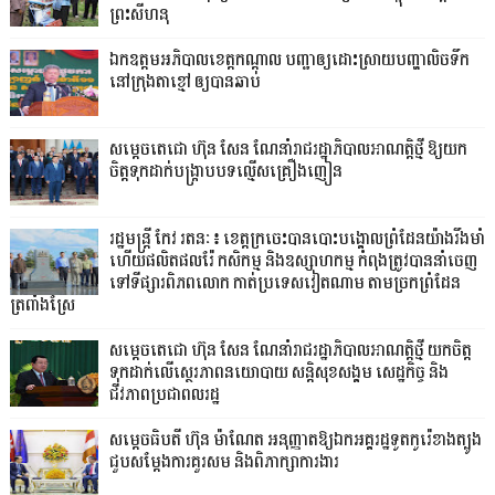
ព្រះសីហនុ
ឯកឧត្តមអភិបាលខេត្តកណ្ដាល បញ្ជាឲ្យដោះស្រាយបញ្ហាលិចទឹក
នៅក្រុងតាខ្មៅ ឲ្យបានឆាប់
សម្តេចតេជោ ហ៊ុន សែន ណែនាំរាជរដ្ឋាភិបាលអាណត្តិថ្មី ឱ្យយក
ចិត្តទុកដាក់បង្ក្រាបបទល្មើសគ្រឿងញៀន
រដ្ឋមន្ត្រី កែវ រតនៈ៖ ខេត្តក្រចេះបានបោះបង្គោលព្រំដែនយ៉ាងរឹងមាំ
ហើយផលិតផលរ៉ែ កសិកម្ម និងឧស្សាហកម្ម កំពុងត្រូវបាននាំចេញ
ទៅទីផ្សារពិភពលោក កាត់ប្រទេសវៀតណាម តាមច្រកព្រំដែន
ត្រពាំងស្រែ
សម្តេចតេជោ ហ៊ុន សែន ណែនាំរាជរដ្ឋាភិបាលអាណត្តិថ្មី យកចិត្ត
ទុកដាក់លើស្ថេរភាពនយោបាយ សន្តិសុខសង្គម សេដ្ឋកិច្ច និង
ជីវភាពប្រជាពលរដ្ឋ
សម្តេចធិបតី ហ៊ុន ម៉ាណែត អនុញ្ញាតឱ្យឯកអគ្គរដ្ឋទូតកូរ៉េខាងត្បូង
ជួបសម្តែងការគួរសម និងពិភាក្សាការងារ