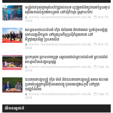
មន្ត្រីជាន់ខ្ពស់ក្រសួងអភិវឌ្ឍន៍ជនបទ ចុះត្រួតពិនិត្យវាយតម្លៃបញ្ចប់
សុពលភាពចំនួន២គម្រោង នៅឃុំកិះចុង ស្រុកបរកែវ
www.k-rasmeydomreymeasposttv.com.kh
Nov 05,
2024
សម្តេចមហាបវរធិបតី ហ៊ុន ម៉ាណែត ដឹកនាំគណៈប្រតិភូអញ្ជើញ
ចាកចេញពីកម្ពុជា ទៅចូលរួមកិច្ចប្រជុំកំពូលនានា នៅ
ទីក្រុងគុនមិញ ប្រទេសចិន
www.k-rasmeydomreymeasposttv.com.kh
Nov 05,
2024
ព្រះករុណា ព្រះមហាក្សត្រ ស្តេចយាងជាព្រះរាជាធិបតី ព្រះរាជពិធី
សម្ពោធវិមានរដ្ឋធម្មនុញ្ញ
www.k-rasmeydomreymeasposttv.com.kh
Sept 24,
2024
ឧបនាយករដ្ឋមន្ដ្រី ហ៊ុន ម៉ានី និងឧបនាយករដ្ឋមន្ដ្រី សាយ សំអាល់
ប្រគល់បណ្ណកម្មសិទ្ធិអចលនវត្ថុ ជូនពលរដ្ឋ២៤ភូមិ នៅក្រុង
ឧដុង្គម៉ែជ័យ
www.k-rasmeydomreymeasposttv.com.kh
Sept 23,
2024
ព័ត៌មានអន្តរជាតិ