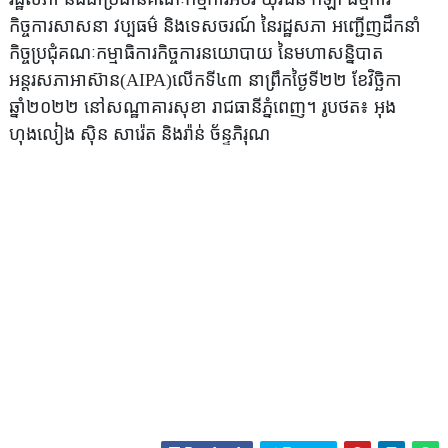
កិច្ចការសាសនា វប្បធម៌ និងទេសចរណ៍ នៃរដ្ឋសភា អញ្ជើញដឹកនាំ
កិច្ចប្រជុំគណៈកម្មាធិការកិច្ចការនយោបាយ នៃមហាសន្និបាត
អន្តរសភាអាស៊ាន(AIPA)លើកទី៤៣ នាព្រឹកថ្ងៃទី២២ ខែវិច្ឆិកា
ឆ្នាំ២០២២ នៅសណ្ឋាគារសុខា រាជធានីភ្នំពេញ។ រូបថត៖ អុង
ហុងលៀង ស៊ិន សារ៉េត និងរ៉ាន់ ច័ន្ទភិរុណ