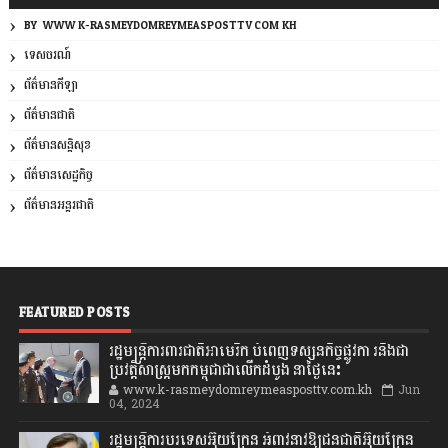
BY: WWW.K-RASMEYDOMREYMEASPOSTTV.COM.KH
ទេសចរណ៍
ព័ត៌មានកីឡា
ព័ត៌មានជាតិ
ព័ត៌មានសន្តិសុខ
ព័ត៌មានសេដ្ឋកិច្ច
ព័ត៌មានអន្តរជាតិ
FEATURED POSTS
រដ្ឋមន្រ្តីការពារជាតិអាមេរិក បំពេញទស្សនកិច្ចផ្លូវកា រនិងជា
ប្រវត្តិសាស្រ្តមកកម្ពុជាជាលើកដំបូង នាថ្ងៃនេះ
www.k-rasmeydomreymeasposttv.com.kh
Jun
04, 2024
រដ្ឋមន្ត្រីការបរទេសអ៊ុយក្រែន អំពាវនាវឱ្យជនជាតិអ៊ុយក្រែន