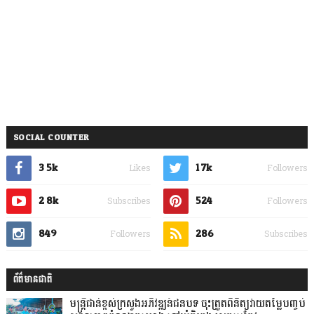
SOCIAL COUNTER
3.5k
1.7k
Likes
Followers
2.8k
524
Subscribes
Followers
849
286
Followers
Subscribes
ព័ត៌មានជាតិ
មន្ត្រីជាន់ខ្ពស់ក្រសួងអភិវឌ្ឍន៍ជនបទ ចុះត្រួតពិនិត្យវាយតម្លៃបញ្ចប់