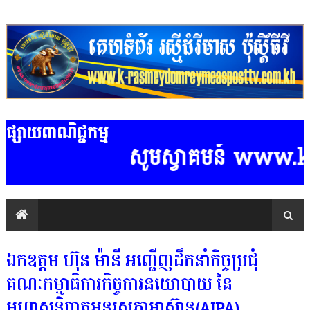
ផ្សាយពាណិជ្ជកម្ម
សូមស្វាគមន៍ www.k-ra
ឯកឧត្តម ហ៊ុន ម៉ានី អញ្ជើញដឹកនាំកិច្ចប្រជុំ
គណៈកម្មាធិការកិច្ចការនយោបាយ នៃ
មហាសន្និបាតអន្តរសភាអាស៊ាន(AIPA)