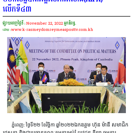
លើកទី៤៣
ផ្សាយចេញថ្ងៃទី :
November 22, 2022
អ្នកនិពន្ធ.
www.k-rasmeydomreymeasposttv.com.kh
ដោយ :
ឯកឧត្តម ហ៊ុន ម៉ានី សមាជិក
ភ្នំពេញ: ថ្ងៃទី២២ ខែវិច្ឆិកា ឆ្នាំ២០២២
រដ្ឋសភា និងជាប្រធានគណៈកម្មការអប់រំ យុវជន កីឡា ធម្មការ