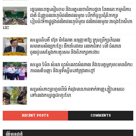
រដ្ឋបាលខេត្តសៀមរាប និងអគ្គលេខាធិការដ្ឋាន នៃគណៈកម្មាធិការ
ជាតិ ជំរុញចលនាភូមិផលិតផលមួយ បើកកិច្ចប្រជុំពិភាក្សា
រៀបចំវទិកាផ្គូផ្គងផលិតផលភូមិមួយ ផលិតផលមួយ នាចុងខែសីហា
នេះ
សម្តេចធិបតី ហ៊ុន ម៉ាណែត អនុញ្ញាតឱ្យ ក្រុមប្រឹក្សាភិបាល
សមាគមសិល្បករខ្មែរ ដឹកនាំដោយ លោកជំទាវ ម៉ៅ ចំណាន
ចូលជួបសម្ដែងការគួរសម និងពិភាក្សាការងារ
សម្តេច ម៉ែន សំអន ចុះសំណេះសំណាល និងឧបត្ថម្ភកុមារមានពិការ
ភាពសតិបញ្ញា និងអូទីស្សឹមនៅក្រុងតាខ្មៅ
សម្រស់កោះព្រហ្មចារីយ៍ កំពុងមានភាពទាក់ទាញភ្ញៀវទេសចរ
ទៅលេងកម្សាន្តជាហូរហែ
RECENT POSTS
COMMENTS
ព័ត៌មានជាតិ