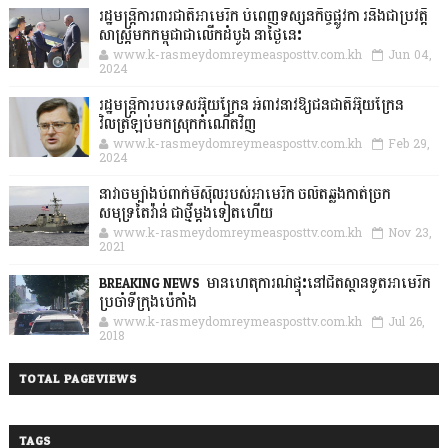
រដ្ឋមន្រ្តីការពារជាតិអាមេរិក បំពេញទស្សនកិច្ចផ្លូវកា រនិងជាប្រវត្តិ
សាស្រ្តមកកម្ពុជាជាលើកដំបូង នាថ្ងៃនេះ
www.k-rasmeydomreymeasposttv.com.kh
Jun 04,
2024
រដ្ឋមន្ត្រីការបរទេសអ៊ុយក្រែន អំពាវនាវឱ្យជនជាតិអ៊ុយក្រែន
វិលត្រឡប់មកស្រុកកំណើតវិញ
www.k-rasmeydomreymeasposttv.com.kh
Feb 29,
2024
នាវាចម្បាំងបំពាក់មីស៊ីលរបស់អាមេរិក ចល័តឆ្លងកាត់ច្រក
សមុទ្រតៃវ៉ាន់ ជាថ្មីម្តងទៀតហើយ
www.k-rasmeydomreymeasposttv.com.kh
Nov 23,
2021
BREAKING NEWS: មានហេតុការណ៍ផ្ទុះនៅជិតស្ថានទូតអាមេរិក
ប្រចាំទីក្រុងប៉េកាំង
www.k-rasmeydomreymeasposttv.com.kh
Jul 26,
2018
TOTAL PAGEVIEWS
TAGS