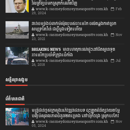
វិលត្រឡប់មកស្រុកកំណើតវិញ
www.k-rasmeydomreymeasposttv.com.kh
Feb
29, 2024
នាវាចម្បាំងបំពាក់មីស៊ីលរបស់អាមេរិក ចល័តឆ្លងកាត់ច្រក
សមុទ្រតៃវ៉ាន់ ជាថ្មីម្តងទៀតហើយ
www.k-rasmeydomreymeasposttv.com.kh
Nov
23, 2021
BREAKING NEWS: មានហេតុការណ៍ផ្ទុះនៅជិតស្ថានទូត
អាមេរិកប្រចាំទីក្រុងប៉េកាំង
www.k-rasmeydomreymeasposttv.com.kh
Jul
26, 2018
សន្តិសុខសង្គម
ព័ត៌មានជាតិ
មន្ត្រីជាន់ខ្ពស់ក្រសួងអភិវឌ្ឍន៍ជនបទ ចុះត្រួតពិនិត្យវាយតម្លៃ
បញ្ចប់សុពលភាពចំនួន២គម្រោង នៅឃុំកិះចុង ស្រុកបរកែវ
www.k-rasmeydomreymeasposttv.com.kh
Nov
05, 2024