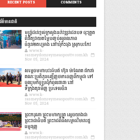
RECENT POSTS
COMMENTS
ព័ត៌មានជាតិ
មន្ត្រីជាន់ខ្ពស់ក្រសួងអភិវឌ្ឍន៍ជនបទ ចុះត្រួត
ពិនិត្យវាយតម្លៃបញ្ចប់សុពលភាព
ចំនួន២គម្រោង នៅឃុំកិះចុង ស្រុកបរកែវ
www.k-
rasmeydomreymeasposttv.com.kh
Nov 05, 2024
សម្តេចមហាបវរធិបតី ហ៊ុន ម៉ាណែត ដឹកនាំ
គណៈប្រតិភូអញ្ជើញចាកចេញពីកម្ពុជា ទៅ
ចូលរួមកិច្ចប្រជុំកំពូលនានា នៅ
ទីក្រុងគុនមិញ ប្រទេសចិន
www.k-
rasmeydomreymeasposttv.com.kh
Nov 05, 2024
ព្រះករុណា ព្រះមហាក្សត្រ ស្តេចយាងជា
ព្រះរាជាធិបតី ព្រះរាជពិធីសម្ពោធវិមានរដ្ឋ
ធម្មនុញ្ញ
www.k-
rasmeydomreymeasposttv.com.kh