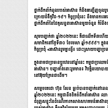
ថ្នាក់ដឹកនាំកំពូលរបស់អាស៊ាន ក៏នឹងអញ្ជើញចូលរ
ក្រោយជំងឺកូវីដ-១៩។ កិច្ចប្រជុំនេះ នឹងមានការ
ថ្នាក់ដឹកនាំនៃដៃគូសន្ទនាអាស៊ានមួយចំនួន ក៏រំពឹង
សូមបញ្ជាក់ថា ឆ្នាំ២០២២នេះ គឺជាលើកទី៣ហើយ ដែ
សមាជិកនៅថ្ងៃទី៣០ ខែមេសា ឆ្នាំ១៩៩៩។ ក្នុងនា
កិច្ចប្រជុំ «អាស៊ានរួមគ្នាធ្វើ៖ ដោះស្រាយបញ្ហាប
ក្នុងនាមជាប្រធានប្តូរវេននៅឆ្នាំនេះ កម្ពុជាប្រឈមន
អាស៊ាន។ បញ្ហាទាំងនោះរួមមាន៖ វិបត្តិនយោបាយនៅម
នៅអ៊ុយក្រែនជាដើម។
សម្តេចតេជោ ហ៊ុន សែន ធ្លាប់បានបញ្ជាក់នៅពេ
ឆ្នាំ២០២២នេះ កម្ពុជានឹងខិតខំដឹកនាំអាស៊
ជំរុញសន្ទុះនៃដំណើរការកសាងសហគមន៍អាស៊ានប្រ