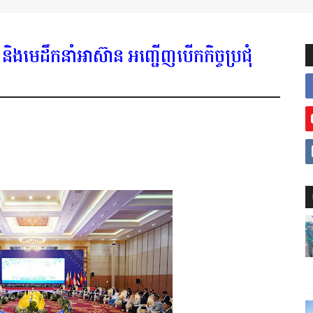
និងមេដឹកនាំអាស៊ាន អញ្ជើញបើកកិច្ចប្រជុំ