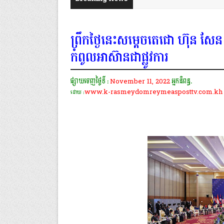
ព្រឹកថ្ងៃនេះសម្តេចតេជោ ហ៊ុន សែន 
កំពូលអាស៊ានជាផ្លូវការ
ផ្សាយចេញថ្ងៃទី :
November 11, 2022
អ្នកនិពន្ធ.
www.k-rasmeydomreymeasposttv.com.kh
ដោយ :