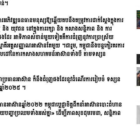
បន់។
ារអភិវឌ្ឍធនធានមនុស្សឱ្យឆ្លើយតបនឹងតម្រូវការជាក់ស្ដែងក្នុងការ
និង យុវជន នៅក្នុងការរក្សា និង កសាងសន្តិភាព និង ការ
នផងដែរ អាទិភាពសំខាន់មួយទៀតគឺការជំរុញនូវការប្រាស្រ័យ
មាតីអត្តសញ្ញាណអាស៊ានតែមួយ ។ជារួម, កម្ពុជានឹងបន្តកៀរគរការ
្រេចគោលដៅនៃការកសាងសហគមន៍អាស៊ានទាំងបី តាមទស្សន
ជាប្រធានអាស៊ាន ក៏នឹងជំរុញផងដែរនូវដំណើរការរៀបចំ ទស្សន
្នាំ២០២៥ ។
នអាស៊ានឆ្នាំ២០២២ កម្ពុជាប្ដេជ្ញាចិត្តដឹកនាំអាស៊ានបោះជំហាន
យបញ្ហាប្រឈមទាំងអស់គ្នា» ដើម្បីភាពសុខដុមរមនា, សន្តិភាព