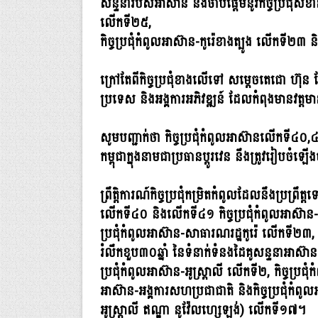
សន្ទនារបស់អាស៊ាន នឹងចាប់ផ្តើមនូវកិច្ចប្រជុំសំ
លើកទី២៥,
កិច្ចប្រជុំកំពូលអាស៊ាន-កូរ៉េខាងត្បូង លើកទី២៣
ក្រៅតែពីកិច្ចប្រជុំខាងលើទៅ សម្តេចតេជោ ហ៊ុន 
ប្រទេស និងអង្គការអភិវឌ្ឍន៍ ដែលកំពុងមានវត្តម
សូមបញ្ជាក់ថា កិច្ចប្រជុំកំពូលអាស៊ានលើកទី៤០,
កម្ពុជាក្នុងនាមជាប្រធានប្តូរវេន នឹងត្រូវរៀបចំឡ
ព្រឹត្តិការណ៍កិច្ចប្រជុំកម្រិតកំពូលដែលនឹងប្រព្រឹ
លើកទី៤០ និងលើកទី៤១ កិច្ចប្រជុំកំពូលអាស៊ាន-ច
ប្រជុំកំពូលអាស៊ាន-សាធារណរដ្ឋកូរ៉េ លើកទី២៣, កិ
រំលឹកខួប៣០ឆ្នាំ នៃទំនាក់ទំនងដៃគូសន្ទនាអាស៊ាន-
ប្រជុំកំពូលអាស៊ាន-អូស្ត្រាលី លើកទី២, កិច្ចប្រជុ
អាស៊ាន-អង្គការសហប្រជាជាតិ និងកិច្ចប្រជុំកំពូលអា
អូស្ត្រាលី ឥណ្ឌា នូវ៉ែលហ្សេឡង់) លើកទី១៧។