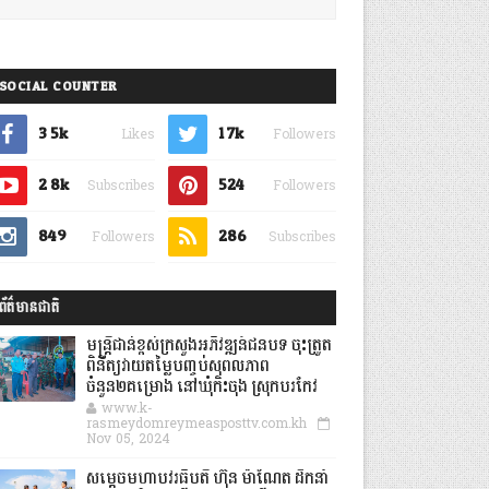
SOCIAL COUNTER
3.5k
1.7k
Likes
Followers
2.8k
524
Subscribes
Followers
849
286
Followers
Subscribes
ព័ត៌មានជាតិ
មន្ត្រីជាន់ខ្ពស់ក្រសួងអភិវឌ្ឍន៍ជនបទ ចុះត្រួត
ពិនិត្យវាយតម្លៃបញ្ចប់សុពលភាព
ចំនួន២គម្រោង នៅឃុំកិះចុង ស្រុកបរកែវ
www.k-
rasmeydomreymeasposttv.com.kh
Nov 05, 2024
សម្តេចមហាបវរធិបតី ហ៊ុន ម៉ាណែត ដឹកនាំ