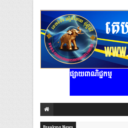
ផ្សាយពាណិជ្ជកម្ម
Breaking News