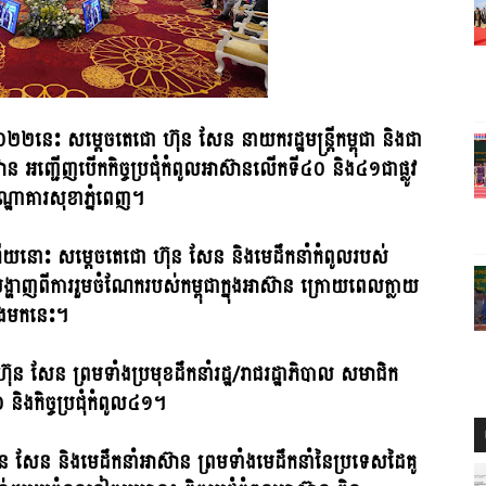
នាំ២០២២នេះ សម្តេចតេជោ ហ៊ុន សែន នាយករដ្ឋមន្ត្រីកម្ពុជា និងជា
ាន អញ្ជើញបើកកិច្ចប្រជុំកំពូលអាស៊ានលើកទី៤០ និង៤១ជាផ្លូវ
ណ្ឋាគារសុខាភ្នំពេញ។
ូវការហើយនោះ សម្តេចតេជោ ហ៊ុន សែន និងមេដឹកនាំកំពូលរបស់
ហាញពីការរួមចំណែករបស់កម្ពុជាក្នុងអាស៊ាន ក្រោយពេលក្លាយ
លងមកនេះ។
៊ុន សែន ព្រមទាំងប្រមុខដឹកនាំរដ្ឋ/រាជរដ្ឋាភិបាល សមាជិក
 និងកិច្ចប្រជុំកំពូល៤១។
ែន និងមេដឹកនាំអាស៊ាន ព្រមទាំងមេដឹកនាំនៃប្រទេសដៃគូ