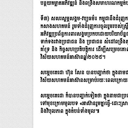
បន្ថយគម្លាតអភិវឌ្ឍន៍ និងពង្រឹងសមាហរណកម្មតំ
ទី៣) សសរស្តម្ភសង្គម-វប្បធម៌៖ កម្ពុជានឹងជំរុញក
កសាងសហគមន៍ រួមទាំងជំរុញការចូលរួមរបស់ស្ត្រី 
អភិវឌ្ឍប្រព័ន្ធការពារសង្គមប្រកបដោយបរិយាប័ន្
ទាក់ទងរវាងប្រជាជន និង ប្រជាជន សំដៅពង្រឹងស្
គាំទ្រ និង កិច្ចសហប្រតិបត្តិការ ដើម្បីសម
វិស័យសហគមន៍អាស៊ានឆ្នាំ២០២៥។
សម្តេចតេជោ ហ៊ុន សែន បានបញ្ជាក់ថា ក្នុងនាម
វិស័យសហគមន៍អាស៊ានសម្រាប់រយៈពេលក្រោយឆ
សម្តេចតេជោ ក៏បានបញ្ជាក់ទៀតថា ក្នុងនាមជាប្រធា
ទៅមុខក្រោមមូលបទ «អាស៊ានរួមគ្នាធ្វើ-ដោះស្រា
និងវិបុលភាព ក្នុងតំបន់ទាំងមូល៕