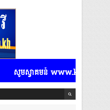
សូមស្វាគមន៍ www.k-rasmeydomreym