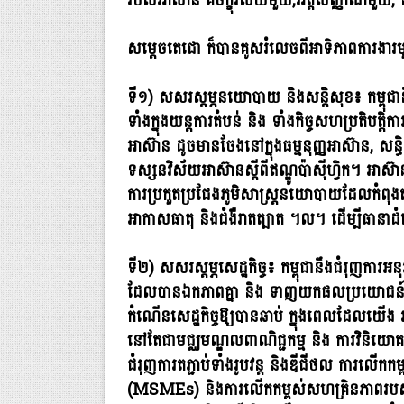
របស់អាស៊ាន គឺចក្ខុវិស័យមួយ,អត្តសញ្ញាណមួ
សម្តេចតេជោ ក៏បានគូសរំលេចពីអាទិភាពការងារ
ទី១) សសរស្ដម្ភនយោបាយ និងសន្តិសុខ៖ កម្ពុជា
ទាំងក្នុងយន្តការតំបន់ និង ទាំងកិច្ចសហប្រត
អាស៊ាន ដូចមានចែងនៅក្នុងធម្មនុញ្ញអាស៊ាន, សន្ធិស
ទស្សនវិស័យអាស៊ានស្ដីពីឥណ្ឌូប៉ាស៊ីហ្វិក។ អាស៊
ការប្រកួតប្រជែងភូមិសាស្ត្រនយោបាយដែលកំពុងតកើន
អាកាសធាតុ និងជំងឺរាតត្បាត ។ល។ ដើម្បីធានាដំ
ទី២) សសរស្ដម្ភសេដ្ឋកិច្ច៖ កម្ពុជានឹងជំរុញការអនុវត
ដែលបានឯកភាពគ្នា និង ទាញយកផលប្រយោជន៍ជាអតិប
កំណើនសេដ្ឋកិច្ចឱ្យបានឆាប់ ក្នុងពេលដែលយើង រស់
នៅតែជាមជ្ឈមណ្ឌលពាណិជ្ជកម្ម និង ការវិនិ
ជំរុញការតភ្ជាប់ទាំងរូបវន្ត និងឌីជីថល ការលើកក
(MSMEs) និងការលើកកម្ពស់សហគ្រិនភាពរបស់ស្ត្