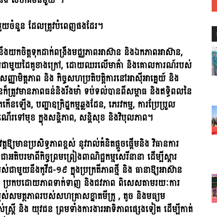
យ, និង សហគមន៍មួយ ។
មួយចំនួន ដែលត្រូវបំពេញផងដែរ។
នឹងយកចិត្តទុកដាក់ពង្រឹងមជ្ឈភាពអាស៊ាន និងឯកភាពអាស៊ាន,
ិបត្តិការជាមួយដៃគូខាងក្រៅ, ដោយឈរលើមាគ៌ា និងគោលការណ៍របស់
ញ្ញាមិត្តភាព និង កិច្ចសហប្រតិបត្តិការនៅអាស៊ីអាគ្នេយ៍ និង
ានក៏ត្រូវមានភាពធន់និងរឹងមាំ ទប់ទល់បានពីសម្ពាធ និងឥទ្ធិពលនៃ
ឡើង, បញ្ហាឧក្រិដ្ឋកម្មឆ្លងដែន, ភេរវកម្ម, ការប្រែប្រួល
ណើរទៅមុខ ក្នុងសន្តិភាព, សន្តិសុខ និងវិបុលភាព។
្តឱ្យមានប្រសិទ្ធភាពខ្ពស់ នូវរាល់គំនិតផ្ដួចផ្តើមនិង វិធានការ
រមាពីកិច្ចព្រមព្រៀងពាណិជ្ជកម្មសេរីនានា ដើម្បីស្ដារ
ជាមួយនឹងកូវីដ-១៩ ក្នុងប្រក្រតីភាពថ្មី និង ធានាឱ្យអាស៊ាន
យោគ ប្រកបដោយភាពទាក់ទាញ និងជវភាព ពិសេសតាមរយៈការ
ម្ពស់សមត្ថភាពរបស់សហគ្រាសខ្នាតមីក្រូ , តូច និងមធ្យម
រី និង យុវជន ព្រមទាំងការងារអាទិភាពផ្សេងទៀត ដើម្បីកាត់