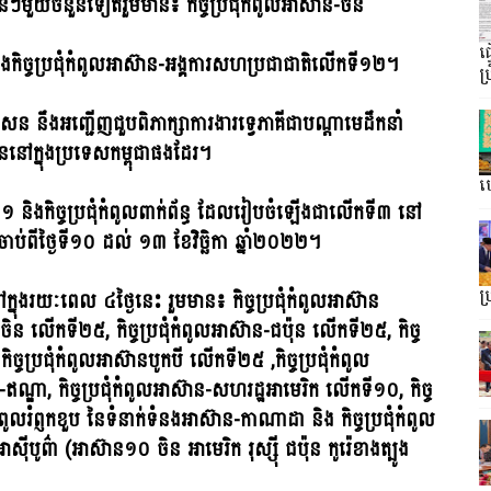
ខាន់ៗមួយចំនួនទៀតរួមមាន៖ កិច្ចប្រជុំកំពូលអាស៊ាន-ចិន
ធ
 និងកិច្ចប្រជុំកំពូលអាស៊ាន-អង្គការសហប្រជាជាតិលើកទី១២។
ប្
សែន នឹងអញ្ជើញជួបពិភាក្សាការងារទ្វេភាគីជាបណ្តាមេដឹកនាំ
ាននៅក្នុងប្រទេសកម្ពុជាផងដែរ។
ហ្
៤១ និងកិច្ចប្រជុំកំពូលពាក់ព័ន្ធ ដែលរៀបចំឡើងជាលើកទី៣ នៅ
ើងចាប់ពីថ្ងៃទី១០ ដល់ ១៣ ខែវិច្ឆិកា ឆ្នាំ២០២២។
ត្តទៅក្នុងរយៈពេល ៤ថ្ងៃនេះ រួមមាន៖ កិច្ចប្រជុំកំពូលអាស៊ាន
ប
ិន លើកទី២៥, កិច្ចប្រជុំកំពូលអាស៊ាន-ជប៉ុន លើកទី២៥, កិច្ច
ច្ចប្រជុំកំពូលអាស៊ានបូកបី លើកទី២៥ ,កិច្ចប្រជុំកំពូល
ឥណ្ឌា, កិច្ចប្រជុំកំពូលអាស៊ាន-សហរដ្ឋអាមេរិក លើកទី១០, កិច្ច
ំកំពូលរំព្ញកខួប នៃទំនាក់ទំនងអាស៊ាន-កាណាដា និង កិច្ចប្រជុំកំពូល
ស៉ីបូព៌ា (អាស៊ាន១០ ចិន អាមេរិក រុស្ស៉ី ជប៉ុន កូរ៉េខាងត្បូង