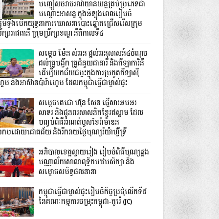
បញ្ចៀសចរាចរណ៍យានយន្តគ្រប់ប្រភេទជា
បណ្តោះអាសន្ន ក្នុងអំឡុងពេលរៀបចំ
្វើមីទ្ទីងបើកយុទ្ធនាការឃោសនាបោះឆ្នោតជ្រើសរើសក្រុម
រឹក្សារាជធានី ក្រុមប្រឹក្សាខណ្ឌ នីតិកាលទី៤
សម្តេច ម៉ែន សំអន ផ្តល់អនុសាសន៍៤ចំណុច
ដល់គ្រូបង្វឹក គ្រូជំនួយជានារី និងកីឡាការិនី
ដើម្បីយកជ័យជម្នះក្នុងការប្រកួតកីឡាស៊ី
គេម និងអាស៊ានប៉ារ៉ាហ្គេម ដែលកម្ពុជាធ្វើជាម្ចាស់ផ្ទះ
សម្ដេចតេជោ ហ៊ុន សែន ផ្ញើសារអបអរ
សាទរ និងជូនពរសាសនិកខ្មែរឥស្លាម ដែល
បញ្ចប់ពិធីអំណត់បួសខែរ៉ាម៉ាឌន
្រកបដោយជោគជ័យ និងរីករាយថ្ងៃបុណ្យរ៉យ៉ាហ៊្វីទ្រី
អភិបាលខេត្តស្វាយរៀង រៀបចំពិធីបុណ្យឆ្លង
បណ្ណាល័យសាលាពុទ្ធិកបឋមសិក្សា និង
សម្ពោធសមិទ្ធផលនានា
កម្ពុជាធ្វើជាម្ចាស់ផ្ទះរៀបចំកិច្ចប្រជុំលើកទី៥
នៃគណៈកម្មការចម្រុះកម្ពុជា-កូរ៉េ (JC)