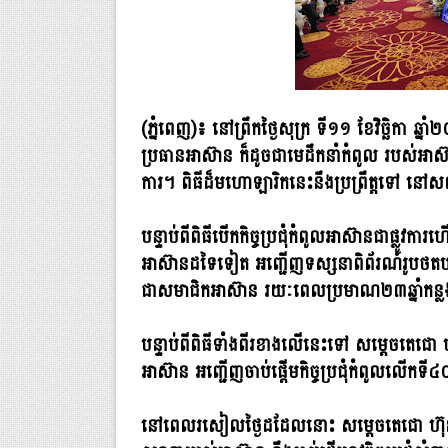
(ភ្នំពេញ)៖ នៅព្រឹកថ្ងៃសុក្រ ទី១១ ខែវិច្ឆិកា ឆ្
ប្រធានអាស៊ាន ក៏ដូចជាមេដឹកនាំកំពូល របស់អាស៊
ការ។ ពិធីដ៏មហោឡារិកនេះនឹងប្រព្រឹត្តទៅ នៅស
បន្ទាប់ពីពិធីបើកកិច្ចប្រជុំកំពូលអាស៊ានជាផ្ល
អាស៊ានដទៃទៀត អញ្ជើញទស្សនាពិព័រណ៍រូបថតបង្
ជាសមាជិកអាស៊ាន រយៈពេលប្រមាណ២៣ឆ្នាំកន្
បន្ទាប់ពីពិធីទាំងពីរខាងលើនេះទៅ សម្តេចតេជោ ហ
អាស៊ាន អញ្ជើញចាប់ផ្តើមកិច្ចប្រជុំកំពូលលើកទី៤០
នៅពេលរសៀលថ្ងៃដដែលនោះ សម្តេចតេជោ ហ៊ុន ស