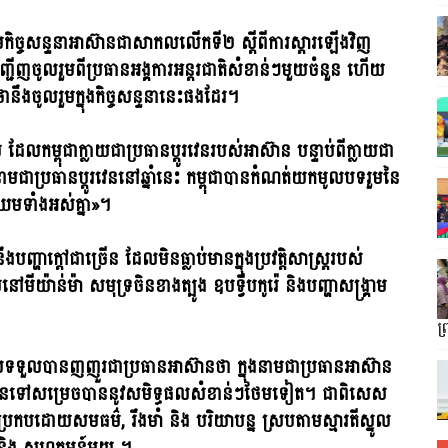
ួមកិច្ចសន្ទនាអាស៊ានជាសាកលលើកទី២ ស្តីពីការស្តារឡើងវិញ
អញ្ជើញចូលរួមពីប្រធានអង្គការអន្តរជាតិសំខាន់ៗមួយចំនួន ហើយ
ថានឹងចូលរួមក្នុងកិច្ចសន្ទនានេះផងដែរ។
លកម្ពុជាក្លាយជាប្រធានប្តូរវេនរបស់អាស៊ាន បន្ទាប់ពីក្លាយជា
មជាប្រធានប្តូរវេននៅឆ្នាំនេះ កម្ពុជាបានកំណត់យកមូលបទរួមនៃ
្រឈមទាំងអស់គ្នា»។
ឹងបញ្ហាក្តៅជាច្រើន ដែលមិនធ្លាប់មានក្នុងប្រវត្តិសាស្ត្ររបស់
ីយ៉ាន់ម៉ា សមុទ្រចិនខាងត្បូង ឧបទ្វីបកូរ៉េ និងបញ្ហាសង្គ្រាម
ព
លទទួលបានញញួរជាប្រធានអាស៊ានថា ក្នុងនាមជាប្រធានអាស៊ាន
ាន ឈានទៅសម្រេចបាននូវសមិទ្ធផលសំខាន់ៗថែមទៀត។ ជាពិសេស
កបដោយសមធម៌, រឹងមាំ និង បរិយាបន្ន ស្របតាមស្មារតីស្នូល