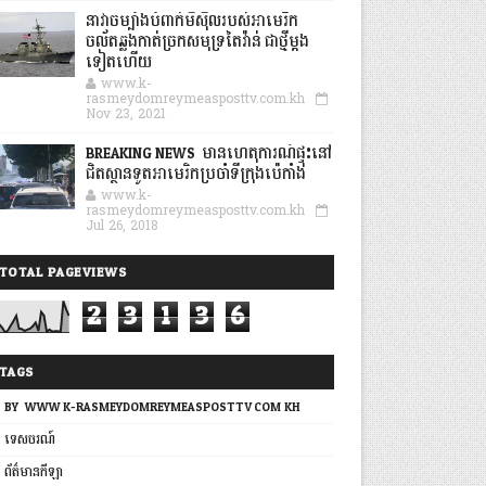
នាវាចម្បាំងបំពាក់មីស៊ីលរបស់អាមេរិក
ចល័តឆ្លងកាត់ច្រកសមុទ្រតៃវ៉ាន់ ជាថ្មីម្តង
ទៀតហើយ
www.k-
rasmeydomreymeasposttv.com.kh
Nov 23, 2021
BREAKING NEWS: មានហេតុការណ៍ផ្ទុះនៅ
ជិតស្ថានទូតអាមេរិកប្រចាំទីក្រុងប៉េកាំង
www.k-
rasmeydomreymeasposttv.com.kh
Jul 26, 2018
TOTAL PAGEVIEWS
2
3
1
3
6
TAGS
BY: WWW.K-RASMEYDOMREYMEASPOSTTV.COM.KH
ទេសចរណ៍
ព័ត៌មានកីឡា