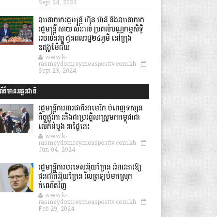
Sept 24, 2024
ឧបនាយករដ្ឋមន្ដ្រី ហ៊ុន ម៉ានី និងឧបនាយក
រដ្ឋមន្ដ្រី សាយ សំអាល់ ប្រគល់បណ្ណកម្មសិទ្ធិ
អចលនវត្ថុ ជូនពលរដ្ឋ២៤ភូមិ នៅក្រុង
ឧដុង្គម៉ែជ័យ
www.k-
rasmeydomreymeasposttv.com.kh
Sept 23, 2024
ព័ត៌មានអន្តរជាតិ
រដ្ឋមន្រ្តីការពារជាតិអាមេរិក បំពេញទស្សន
កិច្ចផ្លូវកា រនិងជាប្រវត្តិសាស្រ្តមកកម្ពុជាជា
លើកដំបូង នាថ្ងៃនេះ
www.k-
rasmeydomreymeasposttv.com.kh
Jun 04, 2024
រដ្ឋមន្ត្រីការបរទេសអ៊ុយក្រែន អំពាវនាវឱ្យ
ជនជាតិអ៊ុយក្រែន វិលត្រឡប់មកស្រុក
កំណើតវិញ
www.k-
rasmeydomreymeasposttv.com.kh
Feb 29, 2024