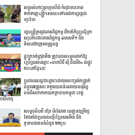
សម្រស់កោះព្រហ្មចារីយ៍ កំពុងមានភាព
ទាក់ទាញភ្ញៀវទេសចរទៅលេងកម្សាន្តជា
ហូរហែ
រដ្ឋមន្ត្រីក្រសួងពាណិជ្ជកម្ម ដឹកនាំកិច្ចប្រជុំបូក
សរុបការងារពាណិជ្ជកម្ម ឆមាសទី១ និង
ទិសដៅយុទ្ធសាស្រ្តបន្ត
ផ្លូវក្រវាត់ក្រុងទី៣ ត្រូវបានសម្ពោធដាក់ឱ្យ
ប្រើប្រាស់ឈ្មោះ «មហាវិថី ស៊ី ជីនពីង» ជាផ្លូវ
ការនៅថ្ងៃនេះ
ប្រជាពលរដ្ឋរងគ្រោះដោយសារខ្យល់កន្ត្រាក់
ចំនួន៧គ្រួសារ ទទួលបានអំណោយមនុស្ស
ធម៌ពីសាខាកាកបាទក្រហមកម្ពុជា ខេត្ត
្រះសីហនុ
សម្តេចធិបតី ហ៊ុន ម៉ាណែត ចេញអនុក្រឹត្យ
តែងតាំងប្រធានមន្ទីរប្រៃសណីយ៍ និង
ទូរគមនាគមន៍ចំនួន ២២រូប