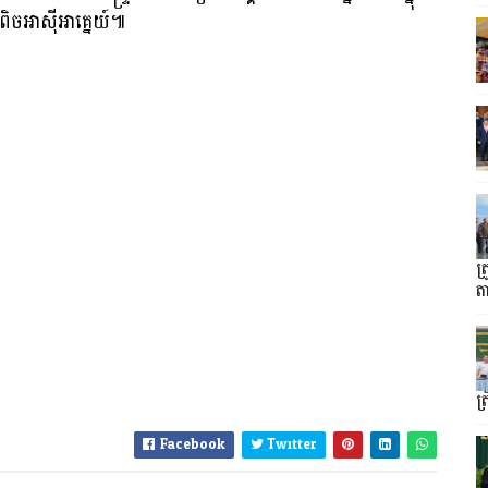
រូពិចអាស៊ីអាគ្នេយ៍៕
ត
ត
ត
Facebook
Twitter