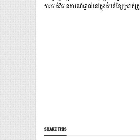
ការចាត់វិធានការណ៍ផ្ទាល់នៅក្នុងតំបន់ខ្សែក្រវាត់ត្
SHARE THIS