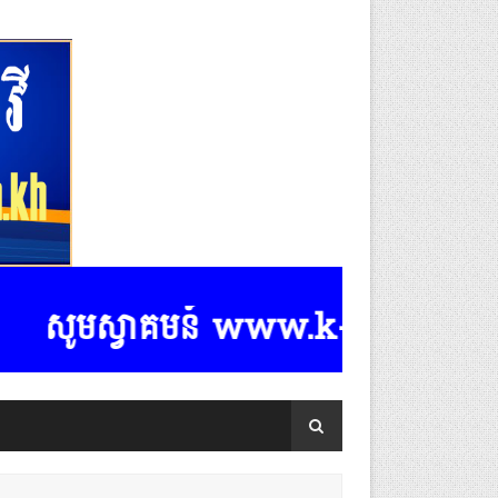
សូមស្វាគមន៍ www.k-rasmeydomreyme