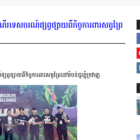
ដំណើរទេសចរណ៍ផ្សព្វផ្សាយពីកិច្ចការពារសត្វព្រៃ
សព្វផ្សាយពីកិច្ចការពារសត្វព្រៃនៅតំបន់ជួរភ្នំក្រវាញ