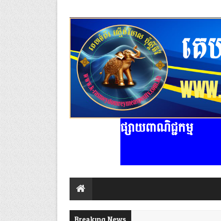
ផ្សាយពាណិជ្ជកម្ម
Breaking News