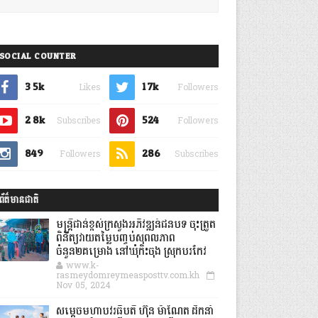
SOCIAL COUNTER
3.5k
1.7k
Likes
Followers
2.8k
524
Subscribes
Followers
849
286
Followers
Subscribes
ព័ត៌មានជាតិ
មន្ត្រីជាន់ខ្ពស់ក្រសួងអភិវឌ្ឍន៍ជនបទ ចុះត្រួត
ពិនិត្យវាយតម្លៃបញ្ចប់សុពលភាព
ចំនួន២គម្រោង នៅឃុំកិះចុង ស្រុកបរកែវ
www.k-
rasmeydomreymeasposttv.com.kh
Nov 05, 2024
សម្តេចមហាបវរធិបតី ហ៊ុន ម៉ាណែត ដឹកនាំ