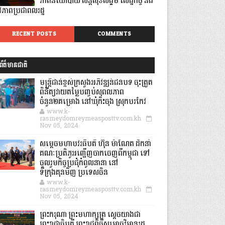
ភាពនយោបាយ សន្តិសុខសង្គម សេដ្ឋកិច្ច និង
ីវភាពប្រជាពលរដ្ឋ
RECENT POSTS
COMMENTS
ព័ត៌មានជាតិ
មន្ត្រីជាន់ខ្ពស់ក្រសួងអភិវឌ្ឍន៍ជនបទ ចុះត្រួត
ពិនិត្យវាយតម្លៃបញ្ចប់សុពលភាព
ចំនួន២គម្រោង នៅឃុំកិះចុង ស្រុកបរកែវ
www.k-
rasmeydomreymeasposttv.com.kh
Nov 05, 2024
សម្តេចមហាបវរធិបតី ហ៊ុន ម៉ាណែត ដឹកនាំ
គណៈប្រតិភូអញ្ជើញចាកចេញពីកម្ពុជា ទៅ
ចូលរួមកិច្ចប្រជុំកំពូលនានា នៅ
ទីក្រុងគុនមិញ ប្រទេសចិន
www.k-
rasmeydomreymeasposttv.com.kh
Nov 05, 2024
ព្រះករុណា ព្រះមហាក្សត្រ ស្តេចយាងជា
ព្រះរាជាធិបតី ព្រះរាជពិធីសម្ពោធវិមានរដ្ឋ