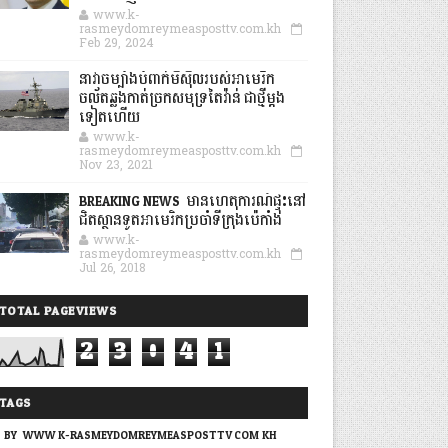
www.k-
rasmeydomreymeasposttv.com.kh
Feb 29, 2024
នាវាចម្បាំងបំពាក់មីស៊ីលរបស់អាមេរិក
ចល័តឆ្លងកាត់ច្រកសមុទ្រតៃវ៉ាន់ ជាថ្មីម្តង
ទៀតហើយ
www.k-
rasmeydomreymeasposttv.com.kh
Nov 23, 2021
BREAKING NEWS: មានហេតុការណ៍ផ្ទុះនៅ
ជិតស្ថានទូតអាមេរិកប្រចាំទីក្រុងប៉េកាំង
www.k-
rasmeydomreymeasposttv.com.kh
Jul 26, 2018
TOTAL PAGEVIEWS
2
3
0
4
1
TAGS
BY: WWW.K-RASMEYDOMREYMEASPOSTTV.COM.KH