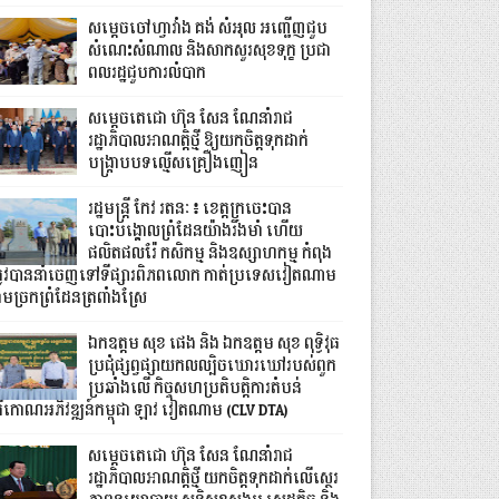
សម្តេចចៅហ្វាវាំង គង់ សំអុល អញ្ជើញជួប
សំណេះសំណាល និងសាកសួរសុខទុក្ខ ប្រជា
ពលរដ្ឋជួបការលំបាក
សម្តេចតេជោ ហ៊ុន សែន ណែនាំរាជ
រដ្ឋាភិបាលអាណត្តិថ្មី ឱ្យយកចិត្តទុកដាក់
បង្ក្រាបបទល្មើសគ្រឿងញៀន
រដ្ឋមន្ត្រី កែវ រតនៈ៖ ខេត្តក្រចេះបាន
បោះបង្គោលព្រំដែនយ៉ាងរឹងមាំ ហើយ
ផលិតផលរ៉ែ កសិកម្ម និងឧស្សាហកម្ម កំពុង
្រូវបាននាំចេញទៅទីផ្សារពិភពលោក កាត់ប្រទេសវៀតណាម
ាមច្រកព្រំដែនត្រពាំងស្រែ
ឯកឧត្តម សុខ ផេង និង ឯកឧត្តម សុខ ពុទ្ធិវុធ
ប្រជុំផ្សព្វផ្សាយកលល្បិចឃោរឃៅរបស់ពួក
ប្រឆាំងលើ កិច្ចសហប្រតិបត្តិការតំបន់
្រីកោណអភិវឌ្ឍន៍កម្ពុជា ឡាវ វៀតណាម (CLV DTA)
សម្តេចតេជោ ហ៊ុន សែន ណែនាំរាជ
រដ្ឋាភិបាលអាណត្តិថ្មី យកចិត្តទុកដាក់លើស្ថេរ