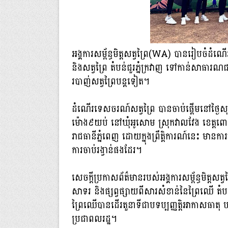
អង្គការសម្ព័ន្ធមិត្តសត្វព្រៃ(WA) បានរៀបចំដំ
និងសត្វព្រៃ តំបន់ជួរភ្នំក្រវាញ ទៅកាន់សាធារណ
របាញ់សត្វព្រៃបន្តទៀត។
ដំណើរទេសចរណ៍សត្វព្រៃ បានចាប់ផ្តើមនៅថ្ងៃស
ម៉ោង៩យប់ នៅឃុំអូសោម ស្រុកវាលវែង ខេត្តពោធិ
រាជធានីភ្នំពេញ ដោយក្នុងព្រឹត្តិការណ៍នេះ មានក
ការចាប់រង្វាន់ផងដែរ។
សេចក្តីប្រកាសព័ត៌មានរបស់អង្គការសម្ព័ន្ធមិត្តសត
សាទរ និងផ្សព្វផ្សាយពីសារសំខាន់នៃព្រៃឈើ តំ
ព្រៃឈើបានដើរតួនាទីជាបទប្បញ្ញត្តិអាកាសធាត
ប្រជាពលរដ្ឋ។