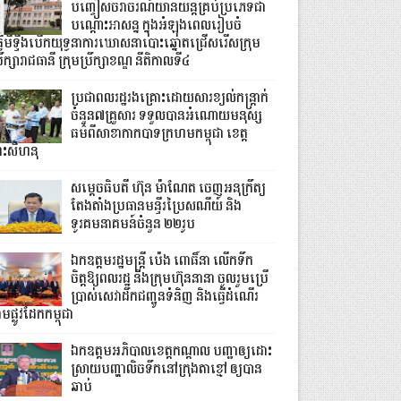
បញ្ចៀសចរាចរណ៍យានយន្តគ្រប់ប្រភេទជា
បណ្តោះអាសន្ន ក្នុងអំឡុងពេលរៀបចំ
្វើមីទ្ទីងបើកយុទ្ធនាការឃោសនាបោះឆ្នោតជ្រើសរើសក្រុម
រឹក្សារាជធានី ក្រុមប្រឹក្សាខណ្ឌ នីតិកាលទី៤
ប្រជាពលរដ្ឋរងគ្រោះដោយសារខ្យល់កន្ត្រាក់
ចំនួន៧គ្រួសារ ទទួលបានអំណោយមនុស្ស
ធម៌ពីសាខាកាកបាទក្រហមកម្ពុជា ខេត្ត
្រះសីហនុ
សម្តេចធិបតី ហ៊ុន ម៉ាណែត ចេញអនុក្រឹត្យ
តែងតាំងប្រធានមន្ទីរប្រៃសណីយ៍ និង
ទូរគមនាគមន៍ចំនួន ២២រូប
ឯកឧត្តមរដ្ឋមន្ត្រី ប៉េង ពោធិ៍នា លើកទឹក
ចិត្តឱ្យពលរដ្ឋ និងក្រុមហ៊ុននានា ចូលរួមប្រើ
ប្រាស់សេវាដឹកជញ្ជូនទំនិញ និងធ្វើដំណើរ
មផ្លូវដែកកម្ពុជា
ឯកឧត្តមអភិបាលខេត្តកណ្ដាល បញ្ជាឲ្យដោះ
ស្រាយបញ្ហាលិចទឹកនៅក្រុងតាខ្មៅ ឲ្យបាន
ឆាប់