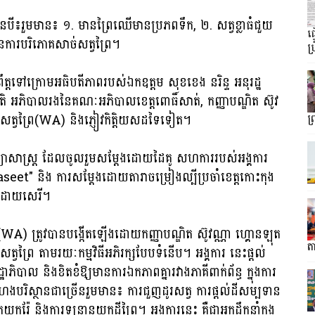
ំនួនបី៖រួមមាន៖ ១. មានព្រៃឈើមានប្រភពទឹក, ២. សត្វខ្លាធំជួយ
ធ
គ្មានការបរិភោគសាច់សត្វព្រៃ។
ប្
ព្រឹត្តទៅក្រោមអធិបតីភាពរបស់ឯកឧត្តម សុខខេង នរិន្ទ អនុរដ្ឋ
តិ អភិបាលរងនៃគណៈអភិបាលខេត្តពោធិ៍សាត់, កញ្ញាបណ្ឌិត ស៊ូវ
មិត្តសត្វព្រៃ(WA) និងភ្ញៀវកិត្តិយសដទៃទៀត។
ព
ិទ្យាសាស្ត្រ ដែលចូលរួមសម្តែងដោយដៃគូ សហការរបស់អង្គការ
"Baseet" និង ការសម្តែងដោយតារាចម្រៀងល្បីប្រចាំខេត្តកោះកុង
ួមដោយសេរី។
រជាតិ (WA) ត្រូវបានបង្កើតឡើងដោយកញ្ញាបណ្ឌិត ស៊ូវណ្ណា ហ្គោនឡុត
តា
ត្វព្រៃ តាមរយៈកម្មវិធីអភិរក្សបែបទំនើប។ អង្គការ នេះផ្តល់
ាភិបាល និងខិតខំឱ្យមានការឯកភាពគ្នារវាងភាគីពាក់ព័ន្ធ ក្នុងការ
បរិស្ថានជាច្រើនរួមមាន៖ ការជួញដូរសត្វ ការផ្តល់ដីសម្បទាន
ករ៉ែ និងការទន្ទ្រានយកដីព្រៃ។ អង្គការនេះ គឺជាអ្នកដឹកនាំក្នុង