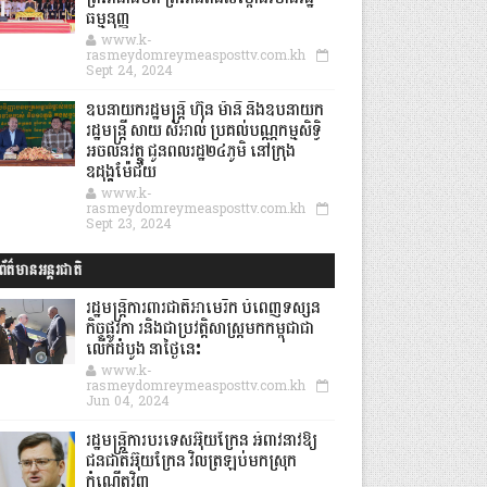
ធម្មនុញ្ញ
www.k-
rasmeydomreymeasposttv.com.kh
Sept 24, 2024
ឧបនាយករដ្ឋមន្ដ្រី ហ៊ុន ម៉ានី និងឧបនាយក
រដ្ឋមន្ដ្រី សាយ សំអាល់ ប្រគល់បណ្ណកម្មសិទ្ធិ
អចលនវត្ថុ ជូនពលរដ្ឋ២៤ភូមិ នៅក្រុង
ឧដុង្គម៉ែជ័យ
www.k-
rasmeydomreymeasposttv.com.kh
Sept 23, 2024
ព័ត៌មានអន្តរជាតិ
រដ្ឋមន្រ្តីការពារជាតិអាមេរិក បំពេញទស្សន
កិច្ចផ្លូវកា រនិងជាប្រវត្តិសាស្រ្តមកកម្ពុជាជា
លើកដំបូង នាថ្ងៃនេះ
www.k-
rasmeydomreymeasposttv.com.kh
Jun 04, 2024
រដ្ឋមន្ត្រីការបរទេសអ៊ុយក្រែន អំពាវនាវឱ្យ
ជនជាតិអ៊ុយក្រែន វិលត្រឡប់មកស្រុក
កំណើតវិញ