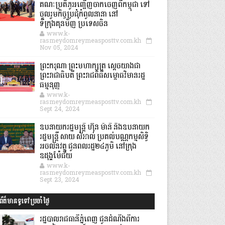
គណៈប្រតិភូអញ្ជើញចាកចេញពីកម្ពុជា ទៅ
ចូលរួមកិច្ចប្រជុំកំពូលនានា នៅ
ទីក្រុងគុនមិញ ប្រទេសចិន
www.k-
rasmeydomreymeasposttv.com.kh
Nov 05, 2024
ព្រះករុណា ព្រះមហាក្សត្រ ស្តេចយាងជា
ព្រះរាជាធិបតី ព្រះរាជពិធីសម្ពោធវិមានរដ្ឋ
ធម្មនុញ្ញ
www.k-
rasmeydomreymeasposttv.com.kh
Sept 24, 2024
ឧបនាយករដ្ឋមន្ដ្រី ហ៊ុន ម៉ានី និងឧបនាយក
រដ្ឋមន្ដ្រី សាយ សំអាល់ ប្រគល់បណ្ណកម្មសិទ្ធិ
អចលនវត្ថុ ជូនពលរដ្ឋ២៤ភូមិ នៅក្រុង
ឧដុង្គម៉ែជ័យ
www.k-
rasmeydomreymeasposttv.com.kh
Sept 23, 2024
ព័ត៌មានទូទៅប្រចាំថ្ងៃ
រដ្ឋបាលរាជធានីភ្នំពេញ ជូនដំណឹងពីការ