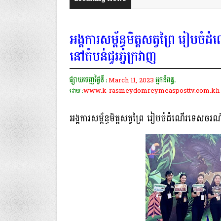
អង្គការសម្ព័ន្ធមិត្តសត្វព្រៃ រៀបចំ
នៅតំបន់ជួរភ្នំក្រវាញ
ផ្សាយចេញថ្ងៃទី :
March 11, 2023
អ្នកនិពន្ធ.
www.k-rasmeydomreymeasposttv.com.kh
ដោយ :
អង្គការសម្ព័ន្ធមិត្តសត្វព្រៃ រៀបចំដំណើរទេសចរណ៍ផ្