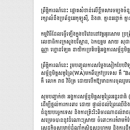
ព្រឹត្តិការណ៍នេះ ផ្តោតសំខាន់លើខ្លឹមសារចម្បងច
រក្សាលំនឹងប្រព័ន្ធអេកូឡូស៊ី, និង៣. គ្មានអន្ទាក់ 
កម្មវិធីដែលធ្វើឡើងក្នុងបរិវេននៅវត្តអូរសោម ប្រ
លេខាធិការក្រសួងបរិស្ថាន, ឯកឧត្តម សាយ សុជា
ណ្ណា ហ្គោនឡែត នាយិកាប្រតិបត្តិអង្គការសម្ព័ន្ធ
ព្រឹត្តិការណ៍នេះ រួមបញ្ចូលការសម្ដែងសៀកបែបវ
សម្ព័ន្ធមិត្តសត្វព្រៃ(WA)មកពីក្រៅប្រទេស គឺ 
គឺ លោក រាជ វិចិត្រ ដោយបើកឱ្យមានការចូលរ
សូមបញ្ជាក់ថា អង្គការសម្ព័ន្ធមិត្តសត្វព្រៃអន្ត
ដើម្បីផ្ដល់ការការពារ ដោយ ផ្ទាល់ដល់ព្រៃឈើនិងស
ជំនួយបច្ចេកទេស និងការត្រិះរិះពិចារណាដល់រាជដ្ឋ
សម្រេចបាននូវដំណោះស្រាយ ចំពោះការគំរាមកំហែង
សេដ្ឋកិច្ចសម្រាប់ដំណាំកសិឧស្សាហកម្ម និងការជីកយ