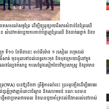
ណើរទេសចរណ៍សត្វព្រៃ ដើម្បីផ្សព្វផ្សាយពីសារសំខាន់នៃព្រៃឈើ
ជន សំដៅកាត់បន្ថយការកាប់បំផ្លាញព្រៃឈើ និងដាក់អន្ទាក់ និងប
ុក្រ ទី១០ ខែមីនានេះ ចាប់ពីម៉ោង ១ រសៀល រហូតដល់
៍សាត់ មុនចូលទៅដល់ខេត្តកោះកុង និងចុងក្រោយធ្វើនៅក្នុង
ារលេងល្បែងកំសាន្ត ការសម្ដែងសៀកបែបវិទ្យាសាស្ត្រ និងរួមមាន
្វព្រៃ(WA) បានឱ្យដឹងថា ព្រឹត្តិការណ៍នេះ ប្រារព្ធឡើងដើម្បីអបអរ
បន់ជួរភ្នំក្រវាញចំពោះបរិស្ថាន និងសហគមន៍ ខណៈធនធាន
ុ បង្កើតជាប្រភពថាមពល និងបានជួយគាំទ្រដល់ជីវភាពរស់នៅរបស់