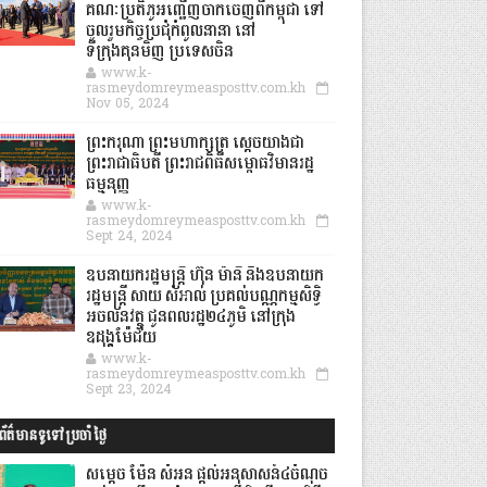
គណៈប្រតិភូអញ្ជើញចាកចេញពីកម្ពុជា ទៅ
ចូលរួមកិច្ចប្រជុំកំពូលនានា នៅ
ទីក្រុងគុនមិញ ប្រទេសចិន
www.k-
rasmeydomreymeasposttv.com.kh
Nov 05, 2024
ព្រះករុណា ព្រះមហាក្សត្រ ស្តេចយាងជា
ព្រះរាជាធិបតី ព្រះរាជពិធីសម្ពោធវិមានរដ្ឋ
ធម្មនុញ្ញ
www.k-
rasmeydomreymeasposttv.com.kh
Sept 24, 2024
ឧបនាយករដ្ឋមន្ដ្រី ហ៊ុន ម៉ានី និងឧបនាយក
រដ្ឋមន្ដ្រី សាយ សំអាល់ ប្រគល់បណ្ណកម្មសិទ្ធិ
អចលនវត្ថុ ជូនពលរដ្ឋ២៤ភូមិ នៅក្រុង
ឧដុង្គម៉ែជ័យ
www.k-
rasmeydomreymeasposttv.com.kh
Sept 23, 2024
ព័ត៌មានទូទៅប្រចាំថ្ងៃ
សម្តេច ម៉ែន សំអន ផ្តល់អនុសាសន៍៤ចំណុច