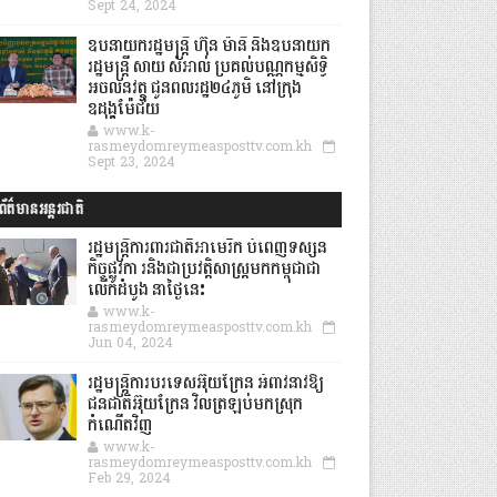
Sept 24, 2024
ឧបនាយករដ្ឋមន្ដ្រី ហ៊ុន ម៉ានី និងឧបនាយក
រដ្ឋមន្ដ្រី សាយ សំអាល់ ប្រគល់បណ្ណកម្មសិទ្ធិ
អចលនវត្ថុ ជូនពលរដ្ឋ២៤ភូមិ នៅក្រុង
ឧដុង្គម៉ែជ័យ
www.k-
rasmeydomreymeasposttv.com.kh
Sept 23, 2024
ព័ត៌មានអន្តរជាតិ
រដ្ឋមន្រ្តីការពារជាតិអាមេរិក បំពេញទស្សន
កិច្ចផ្លូវកា រនិងជាប្រវត្តិសាស្រ្តមកកម្ពុជាជា
លើកដំបូង នាថ្ងៃនេះ
www.k-
rasmeydomreymeasposttv.com.kh
Jun 04, 2024
រដ្ឋមន្ត្រីការបរទេសអ៊ុយក្រែន អំពាវនាវឱ្យ
ជនជាតិអ៊ុយក្រែន វិលត្រឡប់មកស្រុក
កំណើតវិញ
www.k-
rasmeydomreymeasposttv.com.kh
Feb 29, 2024