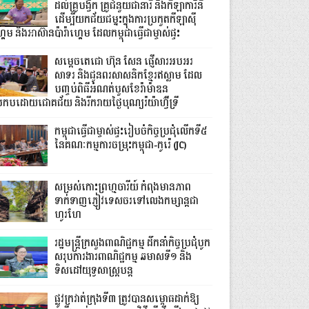
ដល់គ្រូបង្វឹក គ្រូជំនួយជានារី និងកីឡាការិនី
ដើម្បីយកជ័យជម្នះក្នុងការប្រកួតកីឡាស៊ី
គេម និងអាស៊ានប៉ារ៉ាហ្គេម ដែលកម្ពុជាធ្វើជាម្ចាស់ផ្ទះ
សម្ដេចតេជោ ហ៊ុន សែន ផ្ញើសារអបអរ
សាទរ និងជូនពរសាសនិកខ្មែរឥស្លាម ដែល
បញ្ចប់ពិធីអំណត់បួសខែរ៉ាម៉ាឌន
្រកបដោយជោគជ័យ និងរីករាយថ្ងៃបុណ្យរ៉យ៉ាហ៊្វីទ្រី
កម្ពុជាធ្វើជាម្ចាស់ផ្ទះរៀបចំកិច្ចប្រជុំលើកទី៥
នៃគណៈកម្មការចម្រុះកម្ពុជា-កូរ៉េ (JC)
សម្រស់កោះព្រហ្មចារីយ៍ កំពុងមានភាព
ទាក់ទាញភ្ញៀវទេសចរទៅលេងកម្សាន្តជា
ហូរហែ
រដ្ឋមន្ត្រីក្រសួងពាណិជ្ជកម្ម ដឹកនាំកិច្ចប្រជុំបូក
សរុបការងារពាណិជ្ជកម្ម ឆមាសទី១ និង
ទិសដៅយុទ្ធសាស្រ្តបន្ត
ផ្លូវក្រវាត់ក្រុងទី៣ ត្រូវបានសម្ពោធដាក់ឱ្យ