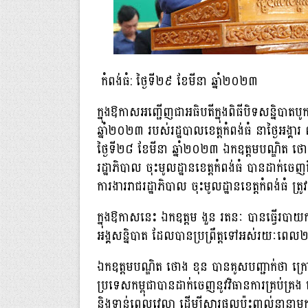
កំពង់ធំ: ថ្ងៃទី២៩ ខែមីនា ឆ្នាំ២០២៣
ក្នុងឱកាសអញ្ជើញជាអធិបតីក្នុងពិធីបិទសន្និបា
ឆ្នាំ២០២៣ របស់រដ្ឋបាលខេត្តកំពង់ធំ នាថ្ងៃអង្គ
ថ្ងៃទី២៨ ខែមីនា ឆ្នាំ២០២៣ ឯកឧត្តមបណ្ឌិត ថោង
រដ្ឋាភិបាល ចុះមូលដ្ឋានខេត្តកំពង់ធំ បានដាក់ចេ
ការងាររាជរដ្ឋាភិបាល ចុះមូលដ្ឋានខេត្តកំពង់ធំ ត្រ
ក្នុងឱកាសនេះ ឯកឧត្តម ងួន រតនៈ បានធ្វើរបាយ
អង្គសន្និបាត ដែលបានប្រព្រឹត្តទៅអស់រយៈពេល២ថ
ឯកឧត្តមបណ្ឌិត ថោង ខុន បានគូសបញ្ជាក់ថា ក្
ប្រទេសកម្ពុជាបានដាក់ចេញនូវវិធានការគ្រប់គ្រង
និងទាន់ពេលវេលា ដើម្បីស្តារផលប៉ះពាល់នានាមក