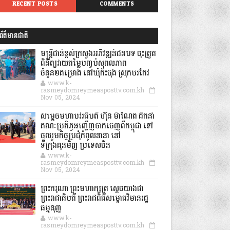
RECENT POSTS
COMMENTS
ព័ត៌មានជាតិ
មន្ត្រីជាន់ខ្ពស់ក្រសួងអភិវឌ្ឍន៍ជនបទ ចុះត្រួត
ពិនិត្យវាយតម្លៃបញ្ចប់សុពលភាព
ចំនួន២គម្រោង នៅឃុំកិះចុង ស្រុកបរកែវ
www.k-
rasmeydomreymeasposttv.com.kh
Nov 05, 2024
សម្តេចមហាបវរធិបតី ហ៊ុន ម៉ាណែត ដឹកនាំ
គណៈប្រតិភូអញ្ជើញចាកចេញពីកម្ពុជា ទៅ
ចូលរួមកិច្ចប្រជុំកំពូលនានា នៅ
ទីក្រុងគុនមិញ ប្រទេសចិន
www.k-
rasmeydomreymeasposttv.com.kh
Nov 05, 2024
ព្រះករុណា ព្រះមហាក្សត្រ ស្តេចយាងជា
ព្រះរាជាធិបតី ព្រះរាជពិធីសម្ពោធវិមានរដ្ឋ
ធម្មនុញ្ញ
www.k-
rasmeydomreymeasposttv.com.kh