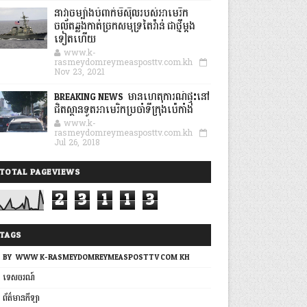
នាវាចម្បាំងបំពាក់មីស៊ីលរបស់អាមេរិក
ចល័តឆ្លងកាត់ច្រកសមុទ្រតៃវ៉ាន់ ជាថ្មីម្តង
ទៀតហើយ
www.k-
rasmeydomreymeasposttv.com.kh
Nov 23, 2021
BREAKING NEWS: មានហេតុការណ៍ផ្ទុះនៅ
ជិតស្ថានទូតអាមេរិកប្រចាំទីក្រុងប៉េកាំង
www.k-
rasmeydomreymeasposttv.com.kh
Jul 26, 2018
TOTAL PAGEVIEWS
2
3
1
1
3
TAGS
BY: WWW.K-RASMEYDOMREYMEASPOSTTV.COM.KH
ទេសចរណ៍
ព័ត៌មានកីឡា