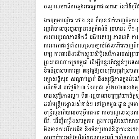
បណ្តាលមកពីការឆ្លងរាតត្បាតជាសកល នៃជំងឺកូវ
ឯកឧត្តមបណ្ឌិត ថោង ខុន ក៏បានដាក់ចេញកិច្ចការ
រដ្ឋាភិបាលចុះមូលដ្ឋានខេត្តកំពង់ធំ រួមមាន៖ ទី១-
ការពារបូរណភាពទឹកដី អធិបតេយ្យ ភាពជាតិ ការពា
ការពាររាជរដ្ឋាភិបាលស្របច្បាប់ដែលកើតចេញពីកា
បក្ស ការពារនិងលើកស្ទួយសិទ្ធិសេរីភាពរបស់ប្រជាពល
ព្រះរាជាណាចក្រកម្ពុជា ដើម្បីបន្តអភិវឌ្ឍន៍ប្រទ
ខិតខំរួមសហការគ្នា អនុវត្តឱ្យបានត្រឹមត្រូវស្រប
រក្សាសន្តិសុខ សណ្តាប់ធ្នាប់ និងសុវត្ថិភាពក្នុ
លើកទី៧ នាថ្ងៃទី២៣ ខែកក្កដា ឆ្នាំ២០២៣ខាងមុខនេ
មានសុវត្ថិភាពល្អ។ ទី៣-រដ្ឋបាលខេត្តត្រូវយកចិត
ដល់មន្រ្តីបង្គោលសំខាន់ៗ នៅថ្នាក់មូលដ្ឋាន រួមម
មន្រ្តីសុខាភិបាលបម្រើការងារ តាមមណ្ឌលសុខភាព ម
ជីវៈ ដើម្បីពង្រឹងសមត្ថភាព ក្នុងការផ្តល់សេ
មិនមានការរើសអើង និងមិនប្រកាន់និន្នាការនយោប
សម្រាប់ការអភិវឌ្ឍវិស័យទេសចរណ៍ កសិឧស្សា 