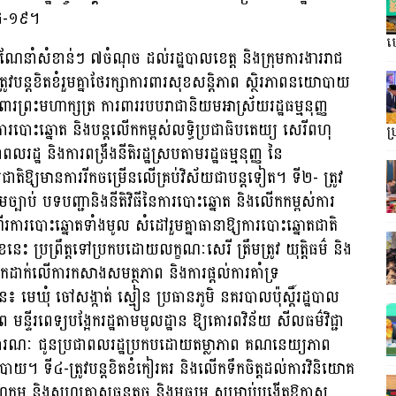
ីដ-១៩។
ហ្
ណែនាំសំខាន់ៗ ៧ចំណុច ដល់រដ្ឋបាលខេត្ត និងក្រុមការងាររាជ
ត្រូវបន្តខិតខំរួមគ្នាថែរក្សាការពារសុខសន្តិភាព ស្ថិរភាពនយោបាយ
រព្រះមហាក្សត្រ ការពាររបបរាជានិយមអាស្រ័យរដ្ឋធម្មនុញ្ញ
របោះឆ្នោត និងបន្តលើកកម្ពស់លទ្ធិប្រជាធិបតេយ្យ សេរីពហុ
ប
រដ្ឋ និងការពង្រឹងនីតិរដ្ឋស្របតាមរដ្ឋធម្មនុញ្ញ នៃ
េសជាតិឱ្យមានការរីកចម្រើនលើគ្រប់វិស័យជាបន្តទៀត។ ទី២- ត្រូវ
តាមច្បាប់ បទបញ្ជានិងនីតិវិធីនៃការបោះឆ្នោត និងលើកកម្ពស់ការ
ងដំណើរការបោះឆ្នោតទាំងមូល សំដៅរួមគ្នាធានាឱ្យការបោះឆ្នោតជាតិ
ះ ប្រព្រឹត្តទៅប្រកបដោយលក្ខណៈសេរី ត្រឹមត្រូវ យុត្តិធម៌ និង
្តទុកដាក់លើការកសាងសមត្ថភាព និងការផ្តល់ការគាំទ្រ
ាន៖ មេឃុំ ចៅសង្កាត់ ស្មៀន ប្រធានភូមិ នគរបាលប៉ុស្តិ៍រដ្ឋបាល
ន្ទីរពេទ្យបង្អែករដ្ឋតាមមូលដ្ឋាន ឱ្យគោរពវិន័យ សីលធម៌វិជ្ជា
វាសាធារណៈ ជូនប្រជាពលរដ្ឋប្រកបដោយតម្លាភាព គណនេយ្យភាព
ាយ។ ទី៤-ត្រូវបន្តខិតខំកៀរគរ និងលើកទឹកចិត្តដល់ការវិនិយោគ
ហកម្ម និងសហគ្រាសធុនតូច និងមធ្យម សម្រាប់បង្កើតឱកាស