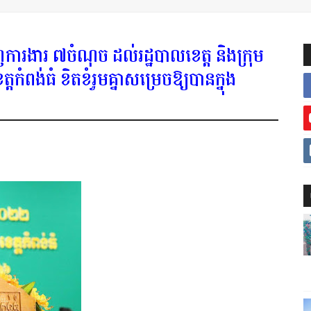
ការងារ ៧ចំណុច ដល់រដ្ឋបាលខេត្ត និងក្រុម
្តកំពង់ធំ ខិតខំរួមគ្នាសម្រេចឱ្យបានក្នុង