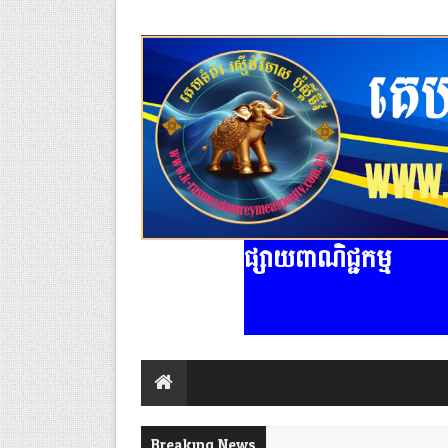
ផ្សាយពាណិជ្ជកម្ម
Breaking News