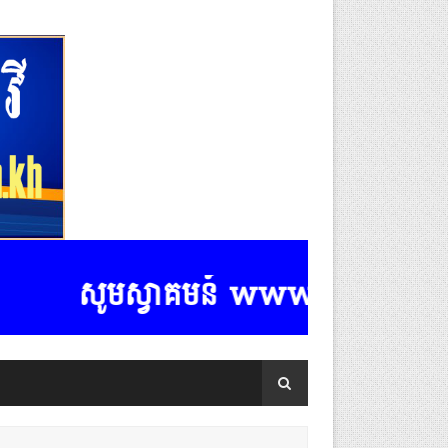
សូមស្វាគមន៍ www.k-rasmeydomre