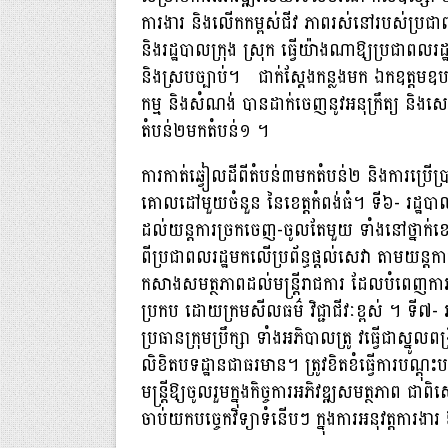
ការងារ និងលើកកម្ពស់ជីវ ភាពរស់នៅរបស់ប្រជាពលរដ្
និងរដ្ឋបាលក្រុង ស្រុក ធ្វើយ៉ាងណាឱ្យប្រជាពលរ
និងស្របច្បាប់។ ជាក់ស្ដែងកន្លងមក ឯកឧត្តមឧបនាយក
កម្ម និងសំណង់ បានដាក់ចេញនូវអនុក្រឹត្យ និងសេចក
តំបន់២មកតំបន់១ ។
ការកាត់ឆ្វៀលដីពីតំបន់៣មកតំបន់២ និងការប្រើប្រា
គោលដៅមួយចំនួន នៃខេត្តកំពង់ធំ។ ទី៦- រដ្ឋបាលក
ដល់យន្តការច្រកចេញ-ចូលតែមួយ ទាំងនៅថ្នាក់ខេត្ត ន
ពីប្រជាពលរដ្ឋមកលើប្រព័ន្ធផ្ដល់សេវា តាមយន្
កសាងសមត្ថភាពដល់មន្ត្រីរាជការ ដែលបំពេញកា
ប្រកប ដោយក្រមសីលធម៌ វិជ្ជាជីវៈខ្ពស់ ។ ទី៧- រដ
ប្រធានក្រុមប្រឹក្សា ទាំងអភិបាលត្រូ វធ្វើជាស្នូលពង្
លិខិតបទដ្ឋានជាធរមាន។ ត្រូវខិតខំធ្វើការបណ្ដុះប
មន្ត្រីឱ្យចូលរួមក្នុងកិច្ចការអភិវឌ្ឍសមត្ថភាព 
ចាប់យកបច្ចេកវិទ្យាទំនើបៗ ក្នុងការអនុវត្តការងា