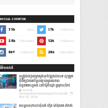
SOCIAL COUNTER
3.5k
1.7k
Likes
Followers
2.8k
524
Subscribes
Followers
849
286
Followers
Subscribes
ព័ត៌មានជាតិ
មន្ត្រីជាន់ខ្ពស់ក្រសួងអភិវឌ្ឍន៍ជនបទ ចុះត្រួត
ពិនិត្យវាយតម្លៃបញ្ចប់សុពលភាព
ចំនួន២គម្រោង នៅឃុំកិះចុង ស្រុកបរកែវ
www.k-
rasmeydomreymeasposttv.com.kh
Nov 05, 2024
សម្តេចមហាបវរធិបតី ហ៊ុន ម៉ាណែត ដឹកនាំ