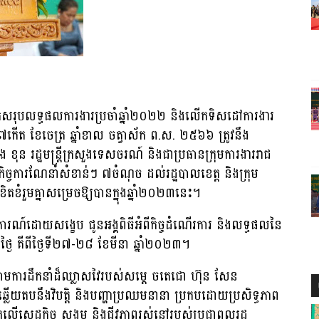
តបូកសរុបលទ្ធផលការងារប្រចាំឆ្នាំ២០២២ និងលើកទិសដៅការងារ
ារ ៧កើត ខែចេត្រ ឆ្នាំខាល ចត្វាស័ក ព.ស. ២៥៦៦ ត្រូវនឹង
 ខុន រដ្ឋមន្រ្តីក្រសួងទេសចរណ៍ និងជាប្រធានក្រុមការងាររាជ
ញកិច្ចការណែនាំសំខាន់ៗ ៧ចំណុច ដល់រដ្ឋបាលខេត្ត និងក្រុម
ូវខិតខំរួមគ្នាសម្រេចឱ្យបានក្នុងឆ្នាំ២០២៣នេះ។
ការណ៍ដោយសង្ខេប ជូនអង្គពិធីអំពីកិច្ចដំណើរការ និងលទ្ធផលនៃ
្ងៃ គីពីថ្ងៃទី២៧-២៨ ខែមីនា ឆ្នាំ២០២៣។
រោមការដឹកនាំដ៏ឈ្លាសវៃរបស់សម្តេ ចតេជោ ហ៊ុន សែន
 ឆ្លើយតបនឹងវិបត្តិ និងបញ្ហាប្រឈមនានា ប្រកបដោយប្រសិទ្ធភាព
លើសេដ្ឋកិច្ច សង្គម និងជីវភាពរស់នៅរបស់ប្រជាពលរដ្ឋ