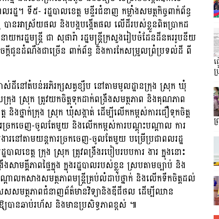
ឋ។ ទី៥- រដ្ឋបាលខេត្ត មន្ទីរជំនាញ កម្លាំងសមត្ថកិច្ចពាក់ព័ន្ធ
ដ្ឋ បានអាស្រ័យផល និងបង្កបង្កើតផល លើដីរបស់ខ្លួនពិតប្រាកដ
រដ្ឋមន្ត្រី ជា សុផារ៉ា រដ្ឋមន្ត្រីក្រសួងរៀបចំដែនដីនគររូបនីយ
្តីជូនដំណឹងជាច្រើន ពាក់ព័ន្ធ និងការកែសម្រួលព្រំប្រទល់ដី ពី
ធ
ប្
ស់ដីនៅតំបន់អភិរក្សសត្វខ្សឹប នៅតាមមូលដ្ឋានក្រុង ស្រុក ឃុំ
្រុង ស្រុក ត្រូវយកចិត្តទុកដាក់ពង្រឹងសមត្ថភាព និងគុណភាព
ិងថ្នាក់ក្រុង ស្រុក ឃុំសង្កាត់ ដើម្បីលើកកម្ពស់ការជឿទុកចិត្ត
ព
តការច្រកចេញ-ចូលតែមួយ និងលើកកម្ពស់ការបណ្ដុះបណ្ដាល ការ
រងារនៅតាមយន្តការច្រកចេញ-ចូលតែមួយ បម្រើប្រជាពលរដ្ឋ
្ឋបាលខេត្ត ក្រុង ស្រុក ត្រូវពង្រឹងរបៀបរបបការ ងារ ក្នុងនោះ
រឹងសាមគ្គីភាពផ្ទៃក្នុង ក្នុងរដ្ឋបាលរបស់ខ្លួន ស្របតាមច្បាប់ និង
ណ្ដាលកសាងសមត្ថភាពមន្ត្រីគ្រប់លំដាប់ថ្នាក់ និងលើកទឹកចិត្តដល់
ជាពិសេសសមត្ថភាពជំនាញព័ត៌មានវិទ្យានិងឌីជីថល ដើម្បីឈាន
រ ឱ្យបានឆាប់រហ័ស និងមានប្រសិទ្ធភាពខ្ពស់ ៕