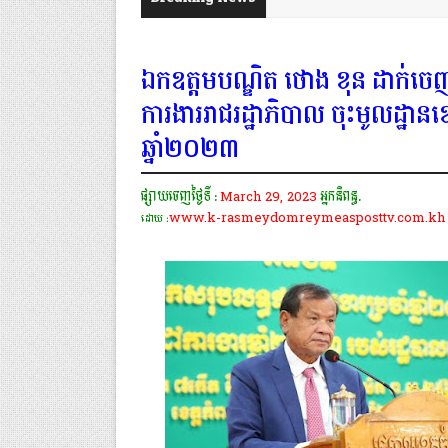
ឯកឧត្តមបណ្ឌិត ថោង ខុន ដាក់ចេញ
ការងាររាជរដ្ឋាភិបាល ចុះមូលដ្ឋានខេត
ឆ្នាំ២០២៣
ផ្សាយចេញថ្ងៃទី :
March 29, 2023
អ្នកនិពន្ធ.
www.k-rasmeydomreymeasposttv.com.kh
ដោយ :