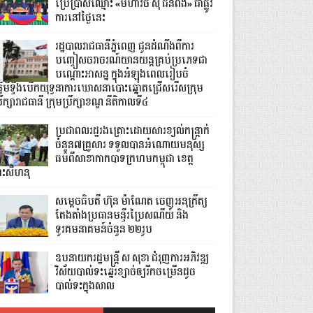
ប្រើប្រាស់ឈ្មោះ «មហាវិថី ស៊ី ជីនពីង» ជាផ្លូវ
ការនៅថ្ងៃនេះ
រដ្ឋបាលរាជធានីភ្នំពេញ ជូនដំណឹងពីការ
បញ្ចៀសចរាចរណ៍យានយន្តគ្រប់ប្រភេទជា
បណ្តោះអាសន្ន ក្នុងអំឡុងពេលរៀបចំ
្វើមីទ្ទីងបើកយុទ្ធនាការឃោសនាបោះឆ្នោតជ្រើសរើសក្រុម
រឹក្សារាជធានី ក្រុមប្រឹក្សាខណ្ឌ នីតិកាលទី៤
ប្រជាពលរដ្ឋរងគ្រោះដោយសារខ្យល់កន្ត្រាក់
ចំនួន៧គ្រួសារ ទទួលបានអំណោយមនុស្ស
ធម៌ពីសាខាកាកបាទក្រហមកម្ពុជា ខេត្ត
្រះសីហនុ
សម្តេចធិបតី ហ៊ុន ម៉ាណែត ចេញអនុក្រឹត្យ
តែងតាំងប្រធានមន្ទីរប្រៃសណីយ៍ និង
ទូរគមនាគមន៍ចំនួន ២២រូប
ឧបនាយករដ្ឋមន្ដ្រី ស សុខា ជំរុញការអភិវឌ្ឍ
វិស័យបាល់ទះឆ្នេរខ្សាច់ឲ្យរីកចម្រើនដូច
បាល់ទះក្នុងសាល