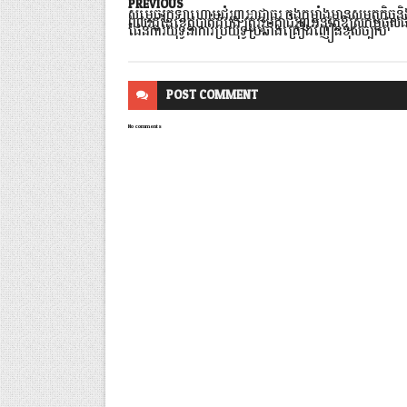
PREVIOUS
សម្តេចក្រឡាហោមជំរុញអាជ្ញាធរ កងកម្លាំងមានសមត្ថកិច្ចនិ
ពលរដ្ឋនៃខេត្តបាត់ដំបង ត្រូវរួមគ្នាជំរុញអនុវត្តឱ្យសកម្មផុល
ផែនការយុទ្ធនាការប្រយុទ្ធប្រឆាំងគ្រឿងញៀនខុសច្បាប់
POST
COMMENT
No comments