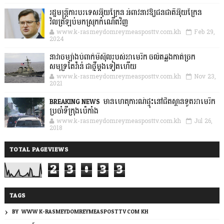
រដ្ឋមន្ត្រីការបរទេសអ៊ុយក្រែន អំពាវនាវឱ្យជនជាតិអ៊ុយក្រែន
វិលត្រឡប់មកស្រុកកំណើតវិញ
www.k-rasmeydomreymeasposttv.com.kh
Feb 29,
2024
នាវាចម្បាំងបំពាក់មីស៊ីលរបស់អាមេរិក ចល័តឆ្លងកាត់ច្រក
សមុទ្រតៃវ៉ាន់ ជាថ្មីម្តងទៀតហើយ
www.k-rasmeydomreymeasposttv.com.kh
Nov 23,
2021
BREAKING NEWS: មានហេតុការណ៍ផ្ទុះនៅជិតស្ថានទូតអាមេរិក
ប្រចាំទីក្រុងប៉េកាំង
www.k-rasmeydomreymeasposttv.com.kh
Jul 26,
2018
TOTAL PAGEVIEWS
2
3
0
3
3
TAGS
BY: WWW.K-RASMEYDOMREYMEASPOSTTV.COM.KH