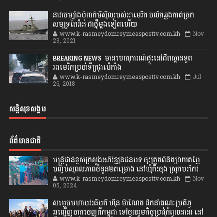
នាវាចម្បាំងបំពាក់មីស៊ីលរបស់អាមេរិក ចល័តឆ្លងកាត់ច្រក
សមុទ្រតៃវ៉ាន់ ជាថ្មីម្តងទៀតហើយ
www.k-rasmeydomreymeasposttv.com.kh
Nov
23, 2021
BREAKING NEWS: មានហេតុការណ៍ផ្ទុះនៅជិតស្ថានទូត
អាមេរិកប្រចាំទីក្រុងប៉េកាំង
www.k-rasmeydomreymeasposttv.com.kh
Jul
26, 2018
សន្តិសុខសង្គម
ព័ត៌មានជាតិ
មន្ត្រីជាន់ខ្ពស់ក្រសួងអភិវឌ្ឍន៍ជនបទ ចុះត្រួតពិនិត្យវាយតម្លៃ
បញ្ចប់សុពលភាពចំនួន២គម្រោង នៅឃុំកិះចុង ស្រុកបរកែវ
www.k-rasmeydomreymeasposttv.com.kh
Nov
05, 2024
សម្តេចមហាបវរធិបតី ហ៊ុន ម៉ាណែត ដឹកនាំគណៈប្រតិភូ
អញ្ជើញចាកចេញពីកម្ពុជា ទៅចូលរួមកិច្ចប្រជុំកំពូលនានា នៅ