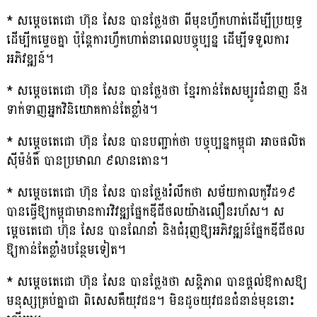
* សម្តេចតេជោ ហ៊ុន សែន បានថ្លែងថា ពីមុនហ្វឹកហាត់ដើម្បីប្រយុទ្ធ
ដើម្បីកម្ទេចគ្នា ប៉ុន្តែការហ្វឹកហាត់នាពេលបច្ចុប្បន្ន ដើម្បីទទួលការ
អភិវឌ្ឍន៍។
* សម្តេចតេជោ ហ៊ុន សែន បានថ្លែងថា ខ្មែរកាន់តែសម្បូរជំនាញ នឹង
ទាក់ទាញអ្នកវិនិយោគកាន់តែខ្លាំង។
* សម្តេចតេជោ ហ៊ុន សែន បានបញ្ជាក់ថា បច្ចុប្បន្នកម្ពុជា អាចផលិត
ស៊ីម៉ង់តិ៍ បានប្រមាណ ៩លានតោន។
* សម្តេចតេជោ ហ៊ុន សែន បានថ្លែងរំលឹកថា សម័យកាលកូវីដ១៩
បានធ្វើឱ្យកម្ពុជាមានការវិវឌ្ឍផ្នែកឌីជីថលយ៉ាងលឿនរហ័ស។ ស
ម្តេចតេជោ ហ៊ុន សែន បានណែនាំ និងជំរុញឱ្យអភិវឌ្ឍន៍ផ្នែកឌីជីថល
ឱ្យកាន់តែខ្លាំងបន្ថែមទៀត។
* សម្តេចតេជោ ហ៊ុន សែន បានថ្លែងថា សន្តិភាព បានផ្តល់ឱកាសឱ្យ
មនុស្សគ្រប់គ្នាជា ពិសេសគឺយុវជន។ មិនដូចយុវជនជំនាន់មុននោះ