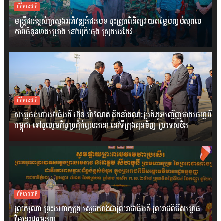
ព័ត៌មានជាតិ
មន្ត្រីជាន់ខ្ពស់ក្រសួងអភិវឌ្ឍន៍ជនបទ ចុះត្រួតពិនិត្យវាយតម្លៃបញ្ចប់សុពល
ភាពចំនួន២គម្រោង នៅឃុំកិះចុង ស្រុកបរកែវ
ព័ត៌មានជាតិ
សម្តេចមហាបវរធិបតី ហ៊ុន ម៉ាណែត ដឹកនាំគណៈប្រតិភូអញ្ជើញចាកចេញពី
កម្ពុជា ទៅចូលរួមកិច្ចប្រជុំកំពូលនានា នៅទីក្រុងគុនមិញ ប្រទេសចិន
ព័ត៌មានជាតិ
ព្រះករុណា ព្រះមហាក្សត្រ ស្តេចយាងជាព្រះរាជាធិបតី ព្រះរាជពិធីសម្ពោធ
វិមានរដ្ឋធម្មនុញ្ញ