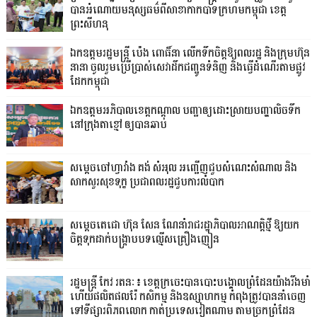
បានអំណោយមនុស្សធម៌ពីសាខាកាកបាទក្រហមកម្ពុជា ខេត្ត
ព្រះសីហនុ
ឯកឧត្តមរដ្ឋមន្ត្រី ប៉េង ពោធិ៍នា លើកទឹកចិត្តឱ្យពលរដ្ឋ និងក្រុមហ៊ុន
នានា ចូលរួមប្រើប្រាស់សេវាដឹកជញ្ជូនទំនិញ និងធ្វើដំណើរតាមផ្លូវ
ដែកកម្ពុជា
ឯកឧត្តមអភិបាលខេត្តកណ្ដាល បញ្ជាឲ្យដោះស្រាយបញ្ហាលិចទឹក
នៅក្រុងតាខ្មៅ ឲ្យបានឆាប់
សម្តេចចៅហ្វាវាំង គង់ សំអុល អញ្ជើញជួបសំណេះសំណាល និង
សាកសួរសុខទុក្ខ ប្រជាពលរដ្ឋជួបការលំបាក
សម្តេចតេជោ ហ៊ុន សែន ណែនាំរាជរដ្ឋាភិបាលអាណត្តិថ្មី ឱ្យយក
ចិត្តទុកដាក់បង្ក្រាបបទល្មើសគ្រឿងញៀន
រដ្ឋមន្ត្រី កែវ រតនៈ៖ ខេត្តក្រចេះបានបោះបង្គោលព្រំដែនយ៉ាងរឹងមាំ
ហើយផលិតផលរ៉ែ កសិកម្ម និងឧស្សាហកម្ម កំពុងត្រូវបាននាំចេញ
ទៅទីផ្សារពិភពលោក កាត់ប្រទេសវៀតណាម តាមច្រកព្រំដែន