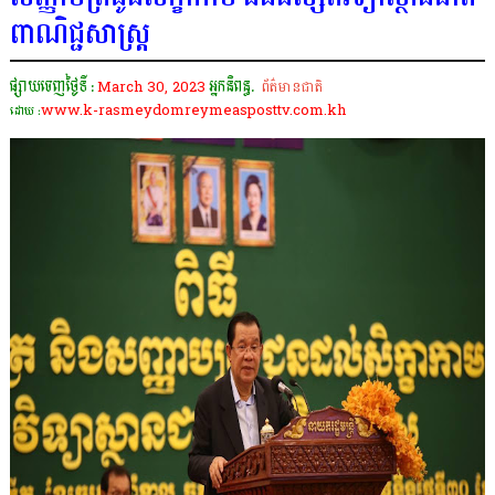
ពាណិជ្ជសាស្ត្រ
ផ្សាយចេញថ្ងៃទី :
March 30, 2023
អ្នកនិពន្ធ.
ព័ត៌មានជាតិ
www.k-rasmeydomreymeasposttv.com.kh
ដោយ :