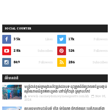
SOCIAL COUNTER
3.5k
1.7k
Likes
Followers
2.8k
524
Subscribes
Followers
849
286
Followers
Subscribes
ព័ត៌មានជាតិ
មន្ត្រីជាន់ខ្ពស់ក្រសួងអភិវឌ្ឍន៍ជនបទ ចុះត្រួតពិនិត្យវាយតម្លៃបញ្ចប់
សុពលភាពចំនួន២គម្រោង នៅឃុំកិះចុង ស្រុកបរកែវ
www.k-rasmeydomreymeasposttv.com.kh
Nov 05,
2024
សម្តេចមហាបវរធិបតី ហ៊ុន ម៉ាណែត ដឹកនាំគណៈប្រតិភូអញ្ជើញ