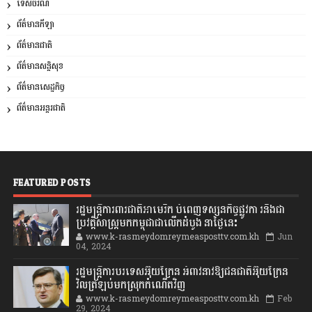
ទេសចរណ៍
ព័ត៌មានកីឡា
ព័ត៌មានជាតិ
ព័ត៌មានសន្តិសុខ
ព័ត៌មានសេដ្ឋកិច្ច
ព័ត៌មានអន្តរជាតិ
FEATURED POSTS
រដ្ឋមន្រ្តីការពារជាតិអាមេរិក បំពេញទស្សនកិច្ចផ្លូវកា រនិងជា
ប្រវត្តិសាស្រ្តមកកម្ពុជាជាលើកដំបូង នាថ្ងៃនេះ
www.k-rasmeydomreymeasposttv.com.kh
Jun
04, 2024
រដ្ឋមន្ត្រីការបរទេសអ៊ុយក្រែន អំពាវនាវឱ្យជនជាតិអ៊ុយក្រែន
វិលត្រឡប់មកស្រុកកំណើតវិញ
www.k-rasmeydomreymeasposttv.com.kh
Feb
29, 2024