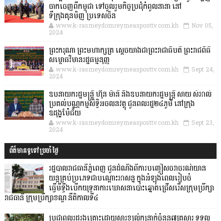
ចាកចេញពីកម្ពុជា ទៅចូលរួមកិច្ចប្រជុំកំពូលនានា នៅ
ទីក្រុងគុនមិញ ប្រទេសចិន
www.k-rasmeydomreymeasposttv.com.kh
Nov 05,
2024
ព្រះករុណា ព្រះមហាក្សត្រ ស្តេចយាងជាព្រះរាជាធិបតី ព្រះរាជពិធី
សម្ពោធវិមានរដ្ឋធម្មនុញ្ញ
www.k-rasmeydomreymeasposttv.com.kh
Sept 24,
2024
ឧបនាយករដ្ឋមន្ដ្រី ហ៊ុន ម៉ានី និងឧបនាយករដ្ឋមន្ដ្រី សាយ សំអាល់
ប្រគល់បណ្ណកម្មសិទ្ធិអចលនវត្ថុ ជូនពលរដ្ឋ២៤ភូមិ នៅក្រុង
ឧដុង្គម៉ែជ័យ
www.k-rasmeydomreymeasposttv.com.kh
Sept 23,
2024
ព័ត៌មានទូទៅប្រចាំថ្ងៃ
រដ្ឋបាលរាជធានីភ្នំពេញ ជូនដំណឹងពីការបញ្ចៀសចរាចរណ៍យាន
យន្តគ្រប់ប្រភេទជាបណ្តោះអាសន្ន ក្នុងអំឡុងពេលរៀបចំ
ធ្វើមីទ្ទីងបើកយុទ្ធនាការឃោសនាបោះឆ្នោតជ្រើសរើសក្រុមប្រឹក្សា
រាជធានី ក្រុមប្រឹក្សាខណ្ឌ នីតិកាលទី៤
ប្រជាពលរដ្ឋរងគ្រោះដោយសារខ្យល់កន្ត្រាក់ចំនួន៧គ្រួសារ ទទួល