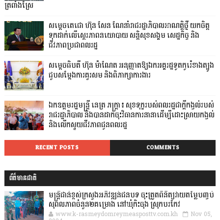
ត្រពាំងស្រែ
សម្តេចតេជោ ហ៊ុន សែន ណែនាំរាជរដ្ឋាភិបាលអាណត្តិថ្មី យកចិត្ត
ទុកដាក់លើស្ថេរភាពនយោបាយ សន្តិសុខសង្គម សេដ្ឋកិច្ច និង
ជីវភាពប្រជាពលរដ្ឋ
សម្តេចធិបតី ហ៊ុន ម៉ាណែត អនុញ្ញាតឱ្យឯកអគ្គរដ្ឋទូតកូរ៉េខាងត្បូង
ជួបសម្តែងការគួរសម និងពិភាក្សាការងារ
ឯកឧត្តមរដ្ឋមន្ត្រី នេត្រ ភក្ត្រា៖ សុខទុក្ខរបស់ពលរដ្ឋជាក្តីកង្វល់របស់
រាជរដ្ឋាភិបាល និងបានដាក់ចុះវិធានការនានាដើម្បីដោះស្រាយកង្វល់
និងលើកស្ទួយជីវភាពជូនពលរដ្ឋ
RECENT POSTS
COMMENTS
ព័ត៌មានជាតិ
មន្ត្រីជាន់ខ្ពស់ក្រសួងអភិវឌ្ឍន៍ជនបទ ចុះត្រួតពិនិត្យវាយតម្លៃបញ្ចប់
សុពលភាពចំនួន២គម្រោង នៅឃុំកិះចុង ស្រុកបរកែវ
www.k-rasmeydomreymeasposttv.com.kh
Nov 05,