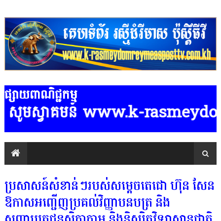
ផ្សាយពាណិជ្ជកម្ម
្វាគមន៍ www.k-rasmeydomreymeaspo
ប្រសាសន៍សំខាន់ៗរបស់សម្តេចតេជោ ហ៊ុន សែន
ឱកាសអញ្ជើញប្រគល់វិញ្ញាបនបត្រ និង
សញ្ញាបត្រជូនសិក្ខាកាម និងនិស្សិតវិទ្យាស្ថានជាតិ