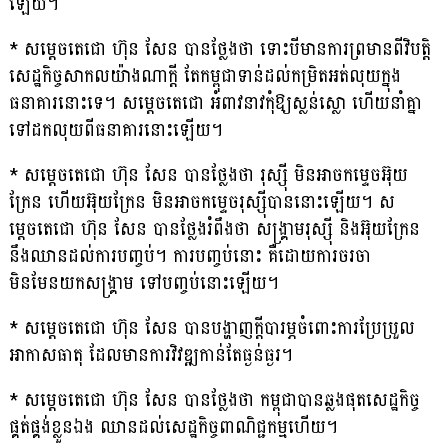
ឡើយ។
* សម្តេចតេជោ ហ៊ុន សែន បានថ្លែងថា ទោះបីមានការព្រមានពីវិបត្តិ
សេដ្ឋកិច្ចសាកលយ៉ាងណាក្តី តែកម្ពុជាទាន់ដល់កម្រិតអត់លុយក្នុង
ធនាគារនោះទេ។ សម្តេចតេជោ អំពាវនាវកុំឱ្យស្លន់ស្លោ ហើយនាំគ្នា
ទៅដកលុយពីធនាគារនោះឡើយ។
* សម្តេចតេជោ ហ៊ុន សែន បានថ្លែងថា រុស្ស៉ី មិនអាចកម្ទេចអ៊ុយ
ក្រែន ហើយអ៊ុយក្រែន មិនអាចកម្ទេចរុស្ស៉ីបាននោះឡើយ។ ស
ម្តេចតេជោ ហ៊ុន សែន បានថ្លែងរំពឹងថា សង្គ្រាមរុស្ស៉ី និងអ៊ុយក្រែន
នឹងឈានដល់ការបញ្ចប់។ ការបញ្ចប់នោះ គឺដោយការចរចា
មិនមែនយកសង្គ្រាម ទៅបញ្ចប់នោះឡើយ។
* សម្តេចតេជោ ហ៊ុន សែន បានបង្ហាញក្តីបារម្ភចំពោះការប្រែប្រួល
អាកាសធាតុ ដែលមានការវិវឌ្ឍកាន់តែធ្ងន់ធ្ងរ។
* សម្តេចតេជោ ហ៊ុន សែន បានថ្លែងថា កម្ពុជាបានឆ្លងផុតសេដ្ឋកិច្ច
ផ្គត់ផ្គង់ខ្លួនឯង ឈានដល់សេដ្ឋកិច្ចពាណិជ្ជកម្មហើយ។