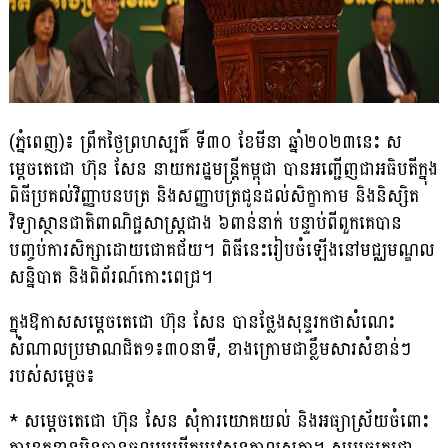
(ភ្នំពេញ)៖ ព្រឹកថ្ងៃព្រហស្បតិ៍ ទី៣០ ខែមីនា ឆ្នាំ២០២៣នេះ ស
ម្តេចតេជោ ហ៊ុន សែន នាយករដ្ឋមន្ត្រីកម្ពុជា បានអញ្ជើញជាអធិបតីក្នុង
ពិធីប្រគល់វិញ្ញាបនបត្រ និងសញ្ញាបត្រជូនដល់សិក្ខាកាម និងនិស្សិត
វិទ្យាស្ថានជាតិពាណិជ្ជសាស្ត្រជាង ៦ពាន់នាក់ បន្ទាប់ពីពួកគេបាន
បញ្ចប់ការសិក្សាដោយជោគជ័យ។ ពិធីនេះរៀបចំឡើងនៅមជ្ឈមណ្ឌល
សន្និបាត និងពិព័រណ៍កោះពេជ្រ។
ក្នុងឱកាសសម្តេចតេជោ ហ៊ុន សែន បានថ្លែងសុន្ទរកថាសំណេះ
សំណាលប្រមាណជិត១៖៣០នាទី, ខាងក្រោមជាខ្លឹមសារសំខាន់ៗ
របស់សម្តេច៖
* សម្តេចតេជោ ហ៊ុន សែន សុំការយោគយល់ និងអធ្យាស្រ័យចំពោះ