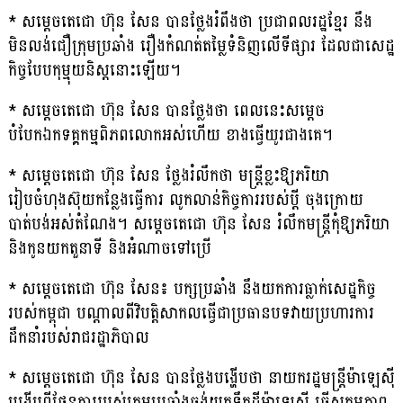
* សម្តេចតេជោ ហ៊ុន សែន បានថ្លែងរំពឹងថា ប្រជាពលរដ្ឋខ្មែរ នឹង
មិនលង់ជឿក្រុមប្រឆាំង រឿងកំណត់តម្លៃទំនិញលើទីផ្សារ ដែលជាសេដ្ឋ
កិច្ចបែបកុម្មុយនិស្តនោះឡើយ។
* សម្តេចតេជោ ហ៊ុន សែន បានថ្លែងថា ពេលនេះសម្តេច
បំបែកឯកទគ្គកម្មពិភពលោកអស់ហើយ ខាងធ្វើយូរជាងគេ។
* សម្តេចតេជោ ហ៊ុន សែន ថ្លែងរំលឹកថា មន្ត្រីខ្លះឱ្យភរិយា
រៀបចំហុងស៊ុយកន្លែងធ្វើការ លូកលាន់កិច្ចការរបស់ប្តី ចុងក្រោយ
បាត់បង់អស់តំណែង។ សម្តេចតេជោ ហ៊ុន សែន រំលឹកមន្ត្រីកុំឱ្យភរិយា
និងកូនយកតួនាទី និងអំណាចទៅប្រើ
* សម្តេចតេជោ ហ៊ុន សែន៖ បក្សប្រឆាំង នឹងយកការធ្លាក់សេដ្ឋកិច្ច
របស់កម្ពុជា បណ្តាលពីវិបត្តិសាកលធ្វើជាប្រធានបទវាយប្រហារការ
ដឹកនាំរបស់រាជរដ្ឋាភិបាល
* សម្តេចតេជោ ហ៊ុន សែន បានថ្លែងបង្ហើបថា នាយករដ្ឋមន្ត្រីម៉ាឡេស៊ី
បង្ហើបពីផែនការរបស់ក្រុមប្រឆាំងចង់យកទឹកដីម៉ាឡេស៊ី ធ្វើសកម្មភាព