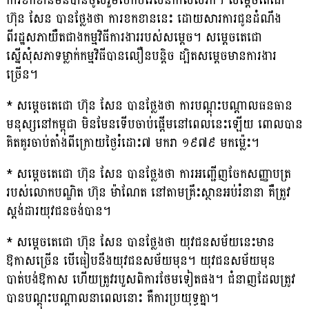
ការខកខានមិនបានចូលរួមបើកបវេសនកាលសភា។ សម្តេចតេជោ
ហ៊ុន សែន បានថ្លែងថា ការខកខាននេះ ដោយសារការជូនដំណឹង
ពីរដ្ឋសភាយឺតជាងកម្មវិធីការងាររបស់សម្តេច។ សម្តេចតេជោ
ស្នើសុំសភាទម្លាក់កម្មវិធីបានលឿនបន្តិច ដ្បិតសម្តេចមានការងារ
ច្រើន។
* សម្តេចតេជោ ហ៊ុន សែន បានថ្លែងថា ការបណ្តុះបណ្តាលធនធាន
មនុស្សនៅកម្ពុជា មិនមែនទើបចាប់ផ្តើមនៅពេលនេះឡើយ ពោលបាន
គិតគូរចាប់តាំងពីក្រោយថ្ងៃរំដោះ៧ មករា ១៩៧៩ មកម្ល៉េះ។
* សម្តេចតេជោ ហ៊ុន សែន បានថ្លែងថា ការអញ្ជើញចែកសញ្ញាបត្រ
របស់លោកបណ្ឌិត ហ៊ុន ម៉ាណែត នៅតាមគ្រឹះស្ថានអប់រំនានា គឺត្រូវ
ស្តង់ដារយុវជនចង់បាន។
* សម្តេចតេជោ ហ៊ុន សែន បានថ្លែងថា យុវជនសម័យនេះមាន
ឱកាសច្រើន បើធៀបនឹងយុវជនសម័យមុន។ យុវជនសម័យមុន
បាត់បង់ឱកាស ហើយត្រូវរបួសពិការថែមទៀតផង។ ជំនាញដែលត្រូវ
បានបណ្តុះបណ្តាលនាពេលនោះ គឺការប្រយុទ្ធគ្នា។