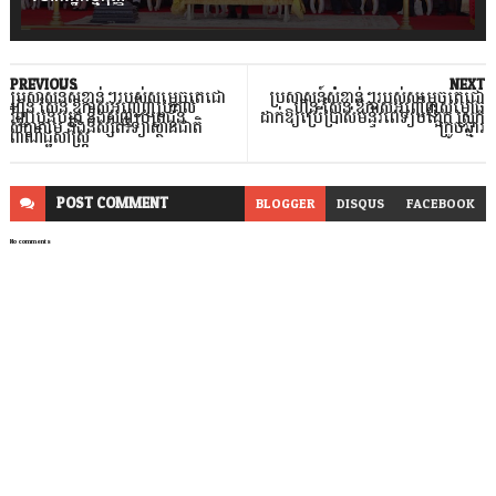
PREVIOUS
NEXT
ប្រសាសន៍សំខាន់ៗរបស់សម្តេចតេជោ
ប្រសាសន៍សំខាន់ៗរបស់សម្តេចតេជោ
ហ៊ុន សែន ឱកាសអញ្ជើញប្រគល់
ហ៊ុន សែន ឱកាសអញ្ជើញសម្ពោធ
វិញ្ញាបនបត្រ និងសញ្ញាបត្រជូន
ដាក់ឱ្យប្រើប្រាស់មន្ទីរពេទ្យបង្អែក ស្រុក
សិក្ខាកាម និងនិស្សិតវិទ្យាស្ថានជាតិ
ក្រូចឆ្មារ
ពាណិជ្ជសាស្ត្រ
POST
COMMENT
BLOGGER
DISQUS
FACEBOOK
No comments