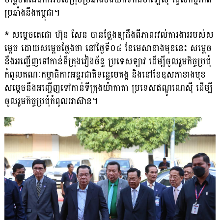
ប្រឆាំងនឹងកម្ពុជា។
* សម្តេចតេជោ ហ៊ុន សែន បានថ្លែងឲ្យដឹងពីភាពរវល់ការងាររបស់ស
ម្តេច ដោយសម្តេចថ្លែងថា នៅថ្ងៃទី០៤ ខែមេសាខាងមុខនេះ សម្តេច
នឹងអញ្ជើញទៅកាន់ទីក្រុងវៀងច័ន្ទ ប្រទេសឡាវ ដើម្បីចូលរួមកិច្ចប្រជុំ
កំពូលគណៈកម្មាធិការអន្តរជាតិទន្លេមេគង្គ និងនៅខែឧសភាខាងមុខ
សម្តេចនឹងអញ្ជើញទៅកាន់ទីក្រុងយ៉ាកាតា ប្រទេសឥណ្ឌូណេស៊ី ដើម្បី
ចូលរួមកិច្ចប្រជុំកំពូលអាស៊ាន។