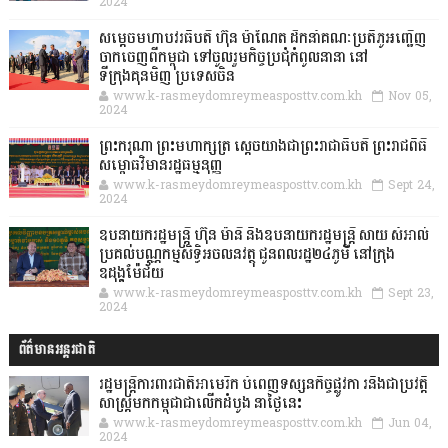
2024
សម្តេចមហាបវរធិបតី ហ៊ុន ម៉ាណែត ដឹកនាំគណៈប្រតិភូអញ្ជើញ
ចាកចេញពីកម្ពុជា ទៅចូលរួមកិច្ចប្រជុំកំពូលនានា នៅ
ទីក្រុងគុនមិញ ប្រទេសចិន
www.k-rasmeydomreymeasposttv.com.kh
Nov 05,
2024
ព្រះករុណា ព្រះមហាក្សត្រ ស្តេចយាងជាព្រះរាជាធិបតី ព្រះរាជពិធី
សម្ពោធវិមានរដ្ឋធម្មនុញ្ញ
www.k-rasmeydomreymeasposttv.com.kh
Sept 24,
2024
ឧបនាយករដ្ឋមន្ដ្រី ហ៊ុន ម៉ានី និងឧបនាយករដ្ឋមន្ដ្រី សាយ សំអាល់
ប្រគល់បណ្ណកម្មសិទ្ធិអចលនវត្ថុ ជូនពលរដ្ឋ២៤ភូមិ នៅក្រុង
ឧដុង្គម៉ែជ័យ
www.k-rasmeydomreymeasposttv.com.kh
Sept 23,
2024
ព័ត៌មានអន្តរជាតិ
រដ្ឋមន្រ្តីការពារជាតិអាមេរិក បំពេញទស្សនកិច្ចផ្លូវកា រនិងជាប្រវត្តិ
សាស្រ្តមកកម្ពុជាជាលើកដំបូង នាថ្ងៃនេះ
www.k-rasmeydomreymeasposttv.com.kh
Jun 04,
2024