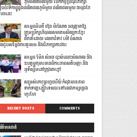
ភូមិផលិតផលមួយ បើកកិច្ចប្រជុំពិភាក្សា
ៀបចំវទិកាផ្គូផ្គងផលិតផលភូមិមួយ ផលិតផលមួយ នាចុងខែ
ីហានេះ
សម្តេចធិបតី ហ៊ុន ម៉ាណែត អនុញ្ញាតឱ្យ
ក្រុមប្រឹក្សាភិបាលសមាគមសិល្បករខ្មែរ
ដឹកនាំដោយ លោកជំទាវ ម៉ៅ ចំណាន
ូលជួបសម្ដែងការគួរសម និងពិភាក្សាការងារ
សម្តេច ម៉ែន សំអន ចុះសំណេះសំណាល និង
ឧបត្ថម្ភកុមារមានពិការភាពសតិបញ្ញា និង
អូទីស្សឹមនៅក្រុងតាខ្មៅ
សម្រស់កោះព្រហ្មចារីយ៍ កំពុងមានភាព
ទាក់ទាញភ្ញៀវទេសចរទៅលេងកម្សាន្តជា
ហូរហែ
RECENT POSTS
COMMENTS
ព័ត៌មានជាតិ