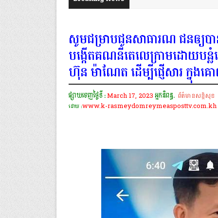
សូមជម្រាបជូនសាធារណ:ជនឲ្យបា
បង្កេីតគណនីតេលេក្រាមដោយបន្លំប្រ
ហ៊ុន ម៉ាណែត ដេីម្បីផ្ញេីសារ​ 
ផ្សាយចេញថ្ងៃទី :
March 17, 2023
អ្នកនិពន្ធ.
ព័ត៌មានសន្តិសុខ
www.k-rasmeydomreymeasposttv.com.kh
ដោយ :