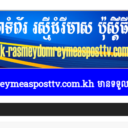
ttv.com.kh មានទទួលផ្សាយពាណិជ្ជកម