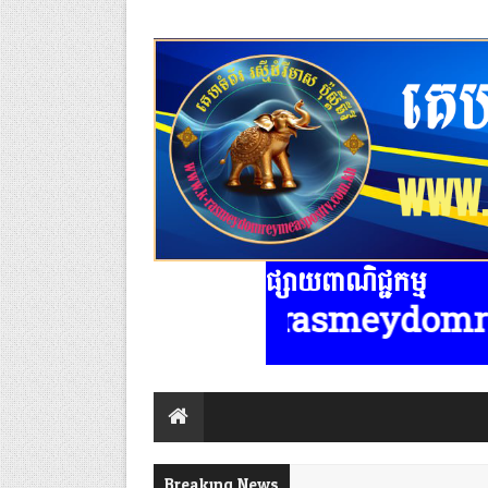
ផ្សាយពាណិជ្ជកម្ម
្វាគមន៍ www.k-rasmeydomreymeaspos
Breaking News