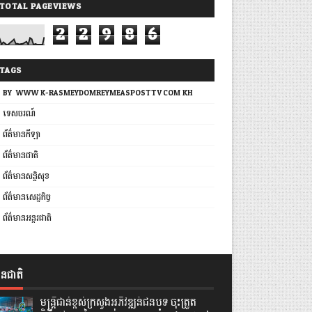
TOTAL PAGEVIEWS
2
2
9
8
6
TAGS
BY: WWW.K-RASMEYDOMREYMEASPOSTTV.COM.KH
ទេសចរណ៍
ព័ត៌មានកីឡា
ព័ត៌មានជាតិ
ព័ត៌មានសន្តិសុខ
ព័ត៌មានសេដ្ឋកិច្ច
ព័ត៌មានអន្តរជាតិ
ានជាតិ
មន្ត្រីជាន់ខ្ពស់ក្រសួងអភិវឌ្ឍន៍ជនបទ ចុះត្រួត