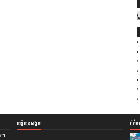
សន្តិសុខសង្គម
ព័ត៌ម
ិច្ច