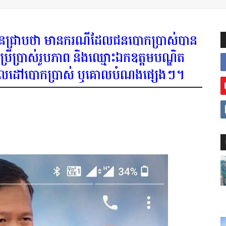
នជ្រាបថា​ មានករណីដែលជនបោកប្រាស់បាន
េីប្រាស់រូបភាព​ និងឈ្មោះឯកឧត្តមបណ្ឌិត​
ក្នុងគោលដៅបោកប្រាស់​ ឬគោលបំណងផ្សេងៗ។