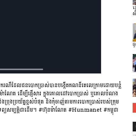
រ
ស
ច
នករណីដែលជនបោកប្រាស់បានបង្កេីតគណនីតេលេក្រាមដោយបន្លំ
ុន ម៉ាណែត ដេីម្បីផ្ញេីសារ​ ក្នុងគោលដៅបោកប្រាស់​ ឬគោលបំណង
ងប្រុងប្រយ័ត្នខ្ពស់បំផុត​ និងកុំចាញ់តាមការបោកប្រាស់របស់ក្រុម
ទ្រព្យសម្បត្តិជាដេីម។ #ហ៊ុនម៉ាណែត #Hunmanet #កម្ពុជា