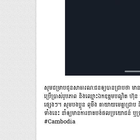
សូមជម្រាបជូនសាធារណ:ជនឲ្យបានជ្រាបថា​ មា
ប្រេីប្រាស់រូបភាព​ និងឈ្មោះឯកឧត្តមបណ្ឌិត​ ហ៊
ផ្សេងៗ។ សូមបងប្អូន​ ពូមីង​ តាយាយមេត្តាជ្រាប​ និ
ទាំងនេះ​ នាំឲ្យមានការខាតបង់ផលប្រយោជន៍​ ឬ
#Cambodia