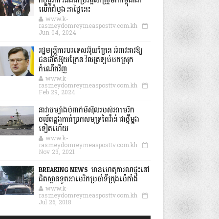
កិច្ចផ្លូវកា រនិងជាប្រវត្តិសាស្រ្តមកកម្ពុជាជា
លើកដំបូង នាថ្ងៃនេះ
www.k-
rasmeydomreymeasposttv.com.kh
Jun 04, 2024
រដ្ឋមន្ត្រីការបរទេសអ៊ុយក្រែន អំពាវនាវឱ្យ
ជនជាតិអ៊ុយក្រែន វិលត្រឡប់មកស្រុក
កំណើតវិញ
www.k-
rasmeydomreymeasposttv.com.kh
Feb 29, 2024
នាវាចម្បាំងបំពាក់មីស៊ីលរបស់អាមេរិក
ចល័តឆ្លងកាត់ច្រកសមុទ្រតៃវ៉ាន់ ជាថ្មីម្តង
ទៀតហើយ
www.k-
rasmeydomreymeasposttv.com.kh
Nov 23, 2021
BREAKING NEWS: មានហេតុការណ៍ផ្ទុះនៅ
ជិតស្ថានទូតអាមេរិកប្រចាំទីក្រុងប៉េកាំង
www.k-
rasmeydomreymeasposttv.com.kh
Jul 26, 2018