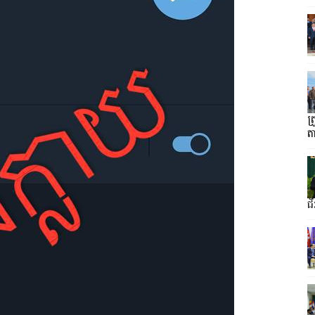
ត
ត
ជ