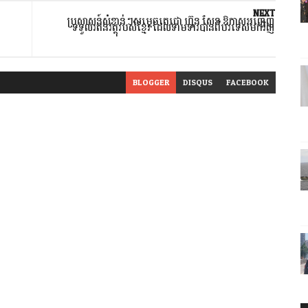
NEXT
ប្រសាសន៍សំខាន់ៗសម្តេចតេជោ ហ៊ុន សែន ឱកាសអញ្ជើញ
ទទួលរតនវត្ថុរបស់ខ្មែរ ដែលទាមទារបានពីបរទេសមកវិញ
BLOGGER
DISQUS
FACEBOOK