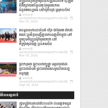
មន្ត្រីជាន់ខ្ពស់ក្រសួងអភិវឌ្ឍន៍ជនបទ ចុះត្រួត
ពិនិត្យវាយតម្លៃបញ្ចប់សុពលភាព
ចំនួន២គម្រោង នៅឃុំកិះចុង ស្រុកបរកែវ
www.k-
rasmeydomreymeasposttv.com.kh
Nov 05, 2024
សម្តេចមហាបវរធិបតី ហ៊ុន ម៉ាណែត ដឹកនាំ
គណៈប្រតិភូអញ្ជើញចាកចេញពីកម្ពុជា ទៅ
ចូលរួមកិច្ចប្រជុំកំពូលនានា នៅ
ទីក្រុងគុនមិញ ប្រទេសចិន
www.k-
rasmeydomreymeasposttv.com.kh
Nov 05, 2024
ព្រះករុណា ព្រះមហាក្សត្រ ស្តេចយាងជា
ព្រះរាជាធិបតី ព្រះរាជពិធីសម្ពោធវិមានរដ្ឋ
ធម្មនុញ្ញ
www.k-
rasmeydomreymeasposttv.com.kh
Sept 24, 2024
ព័ត៌មានអន្តរជាតិ
រដ្ឋមន្រ្តីការពារជាតិអាមេរិក បំពេញទស្សន