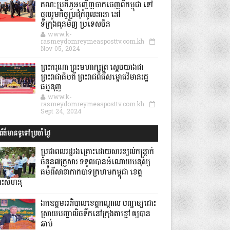
គណៈប្រតិភូអញ្ជើញចាកចេញពីកម្ពុជា ទៅ
ចូលរួមកិច្ចប្រជុំកំពូលនានា នៅ
ទីក្រុងគុនមិញ ប្រទេសចិន
www.k-
rasmeydomreymeasposttv.com.kh
Nov 05, 2024
ព្រះករុណា ព្រះមហាក្សត្រ ស្តេចយាងជា
ព្រះរាជាធិបតី ព្រះរាជពិធីសម្ពោធវិមានរដ្ឋ
ធម្មនុញ្ញ
www.k-
rasmeydomreymeasposttv.com.kh
Sept 24, 2024
ព័ត៌មានទូទៅប្រចាំថ្ងៃ
ប្រជាពលរដ្ឋរងគ្រោះដោយសារខ្យល់កន្ត្រាក់
ចំនួន៧គ្រួសារ ទទួលបានអំណោយមនុស្ស
ធម៌ពីសាខាកាកបាទក្រហមកម្ពុជា ខេត្ត
្រះសីហនុ
ឯកឧត្តមអភិបាលខេត្តកណ្ដាល បញ្ជាឲ្យដោះ
ស្រាយបញ្ហាលិចទឹកនៅក្រុងតាខ្មៅ ឲ្យបាន
ឆាប់