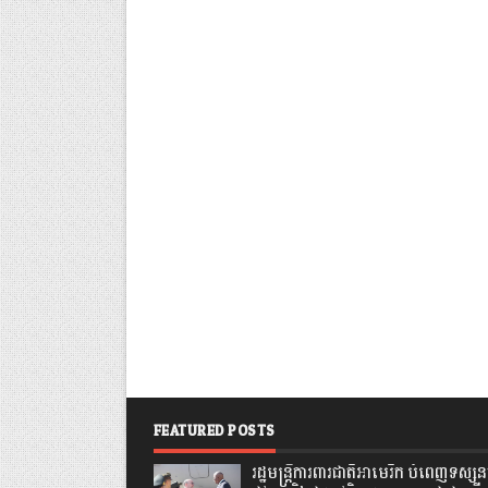
FEATURED POSTS
រដ្ឋមន្រ្តីការពារជាតិអាមេរិក បំពេញទស្សនក