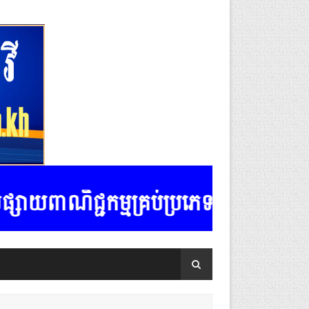
្មគ្រប់ប្រភេទ ទំនាក់ទំនងលេខ ទូរស័