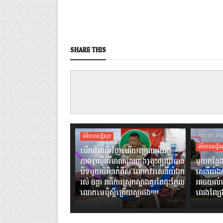
SHARE THIS
ព័ត៌មានសន្តិសុខ
ព័ត៌មានសន្តិស
បើកដំណើរវិញហើយក្រោយពីអង្គ
ភាព{រស្មីដំរីមាសផុសញូង}ចុះផ្សាយបាន
មួយកន្
បិទមួយចំអិនកំពឹស លោកវរសេនីយ៍ឯក
សេនីយ៍ឯក 
រស់ ចន្ថា អធិការស្រុកស្អាងគួរតែដុះក្លែល
អាចយល់
លោកមេប៉ុស្តិ៍ត្រើយស្លាផង!!!!
លេងល្បែ