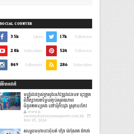
SOCIAL COUNTER
3.5k
1.7k
Likes
Followers
2.8k
524
Subscribes
Followers
849
286
Followers
Subscribes
ព័ត៌មានជាតិ
មន្ត្រីជាន់ខ្ពស់ក្រសួងអភិវឌ្ឍន៍ជនបទ ចុះត្រួត
ពិនិត្យវាយតម្លៃបញ្ចប់សុពលភាព
ចំនួន២គម្រោង នៅឃុំកិះចុង ស្រុកបរកែវ
www.k-
rasmeydomreymeasposttv.com.kh
Nov 05, 2024
សម្តេចមហាបវរធិបតី ហ៊ុន ម៉ាណែត ដឹកនាំ