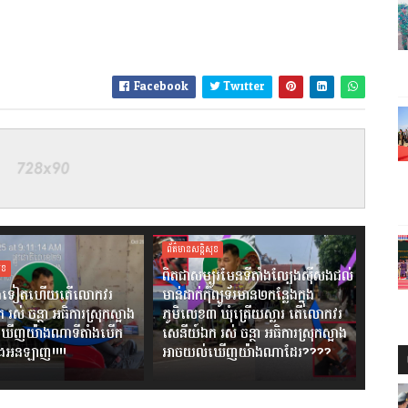
Facebook
Twitter
ព័ត៌មានសន្តិសុខ
ុខ
ពិតជាសម្បូរមែនទីតាំងល្បែងស៊ីសងជល់
លែងទៀតហើយតើលោកវរ
មាន់ដាក់កុំព្យូទ័រមាន២កន្លែងក្នុង
រស់ ចន្ថា អធិការស្រុកស្អាង
ភូមិលេខ៣ ឃុំត្រើយស្លារ តើលោកវរ
ឃើញយ៉ាងណាទីតាំងបើក
សេនីយ៍ឯក រស់ ចន្ថា អធិការស្រុកស្អាង
ងអនឡាញ!!!!
អាចយល់ឃើញយ៉ាងណាដែរ????