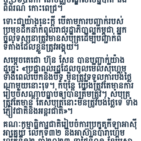
ពិព័រណ៍ កោះពេជ្រ។
ទោះជាយ៉ាងនេះក្តី បើតាមការបញ្ជាក់របស់
ប្រមុខដឹកនាំកំពូលរាជរដ្ឋាភិបាលកម្ពុជា អ្នក
ចូលទស្សនាត្រូវមានសំបុត្រដើម្បីបញ្ជាក់ពី
ទីតាំងដែលខ្លួនត្រូវអង្គុយ។
សម្តេចតេជោ ហ៊ុន សែន បានបញ្ជាក់យ៉ាង
ដូច្នេះ «ប្រជាពលរដ្ឋដែលចូលមើលស៉ីហ្គេម
ទាំងពេលបើកនិងបិទ មិនត្រូវទទួលការបង់ថ្លៃ
ណាមួយនោះទេ។ ក៏ប៉ុន្តែ យើងត្រូវតែមានការ
រៀបចំសណ្តាប់ធ្នាប់ឲ្យបានត្រឹមត្រូវ។ សំបុត្រ
ត្រូវតែមាន តែសំបុត្រនោះមិនត្រូវបង់ថ្លៃទេ ទាំង
ភ្ញៀវជាតិនិងអន្តរជាតិ»។
គណៈកម្មាធិការជាតិរៀបចំការប្រកួតកីឡាអាស៉ី
អាគ្នេយ៍ លើកទី៣២ និងអាស៊ានប៉ារ៉ាហ្គេម