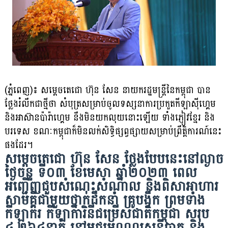
(ភ្នំពេញ)៖ សម្តេចតេជោ ហ៊ុន សែន នាយករដ្ឋមន្ត្រីនៃកម្ពុជា បាន
ថ្លែងរំលឹកជាថ្មីថា សំបុត្រសម្រាប់ចូលទស្សនាការប្រកួតកីឡាស៉ីហ្គេម
និងអាស៊ានប៉ារ៉ាហ្គេម នឹងមិនយកលុយនោះឡើយ ទាំងភ្ញៀវខ្មែរ និង
បរទេស ខណៈកម្ពុជាក៏មិនលក់សិទ្ធិផ្សព្វផ្សាយសម្រាប់ព្រឹត្តិការណ៍នេះ
ផងដែរ។
សម្តេចតេជោ ហ៊ុន សែន ថ្លែងបែបនេះនៅល្ងាច
ថ្ងៃចន្ទ ទី០៣ ខែមេសា ឆ្នាំ២០២៣ ពេល
អញ្ជើញជួបសំណេះសំណាល និងពិសាអាហារ
សាមគ្គីជាមួយថ្នាក់ដឹកនាំ គ្រូបង្វឹក ព្រមទាំង
កីឡាករ កីឡាការិនីជម្រើសជាតិកម្ពុជា សរុប
៤,២៦៤នាក់ នៅមជ្ឈមណ្ឌលសន្និបាត និង