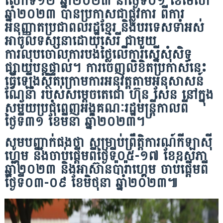
លើកទី១២ ឆ្នាំ២០២៣ នាថ្ងៃទី០១ ខែមេសា
ឆ្នាំ២០២៣ បានប្រកាសជាផ្លូវការ ពីការ
អនុញ្ញាតប្រជាពលរដ្ឋខ្មែរ និងបរទេសទាំអស់
អាចូលទស្សនាដោយសេរី ជាមួយ
ការលុបចោលការបង់ថ្លៃលើការស្នើសុំសិទ្ធ
ផ្សាយបន្តផ្ទាល់។ ការចេញលិខិតប្រកាសនេះ
ធ្វើឡើងស្ថិតក្រោមការអនុវត្តតាមអនុសាសន៍
ណែនាំ របស់សម្តេចតេជោ ហ៊ុន សែន នៅក្នុង
សម័យប្រជុំពេញអង្គគណៈរដ្ឋមន្ត្រីកាលពី
ថ្ងៃទី៣១ ខែមីនា ឆ្នាំ២០២៣។
សូមបញ្ជាក់ផងថា សម្រាប់ព្រឹត្តិការណ៍កីឡាស៉ី
ហ្គេម នឹងចាប់ផ្តើមពីថ្ងៃទី០៥-១៧ ខែឧសភា
ឆ្នាំ២០២៣ និងអាស៊ានប៉ារ៉ាហ្គេម ចាប់ផ្តើមពី
ថ្ងៃទី០៣-០៩ ខែមិថុនា ឆ្នាំ២០២៣៕