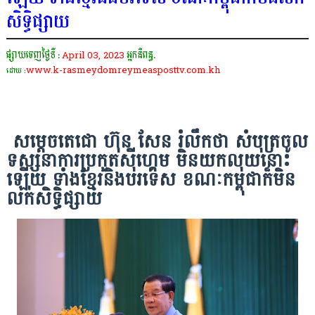
សិទ្ធិផ្សាយ
ផ្សាយចេញថ្ងៃទី :
April 03, 2023
អ្នកនិពន្ធ.
www.k-rasmeydomreymeasposttv.com.kh
ដោយ :
សម្តេចតេជោ ហ៊ុន សែន រំលឹកថា សំបុត្រចូល
ទស្សនាការប្រកួតស៉ីហ្គេម មិនយកលុយនោះ
ឡើយ ទាំងខ្មែរនិងបរទេស ខណៈកម្ពុជាក៏មិន
លក់សិទ្ធិផ្សាយ