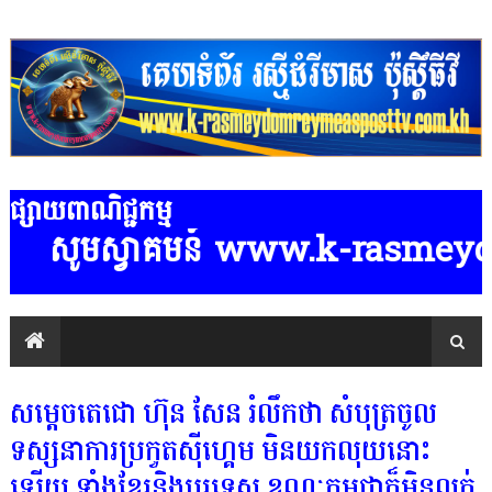
ផ្សាយពាណិជ្ជកម្ម
ាគមន៍ www.k-rasmeydomreymeaspostt
សម្តេចតេជោ ហ៊ុន សែន រំលឹកថា សំបុត្រចូល
ទស្សនាការប្រកួតស៉ីហ្គេម មិនយកលុយនោះ
ឡើយ ទាំងខ្មែរនិងបរទេស ខណៈកម្ពុជាក៏មិនលក់