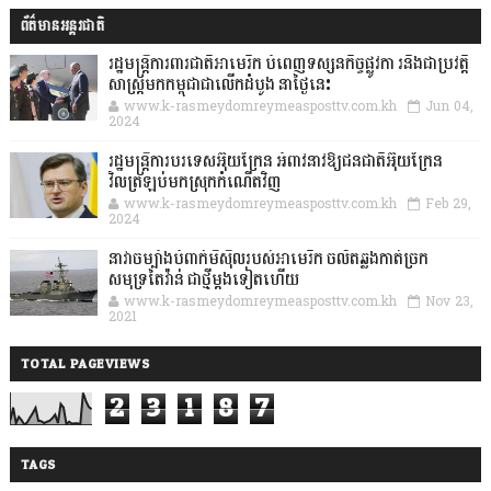
ព័ត៌មានអន្តរជាតិ
រដ្ឋមន្រ្តីការពារជាតិអាមេរិក បំពេញទស្សនកិច្ចផ្លូវកា រនិងជាប្រវត្តិ
សាស្រ្តមកកម្ពុជាជាលើកដំបូង នាថ្ងៃនេះ
www.k-rasmeydomreymeasposttv.com.kh
Jun 04,
2024
រដ្ឋមន្ត្រីការបរទេសអ៊ុយក្រែន អំពាវនាវឱ្យជនជាតិអ៊ុយក្រែន
វិលត្រឡប់មកស្រុកកំណើតវិញ
www.k-rasmeydomreymeasposttv.com.kh
Feb 29,
2024
នាវាចម្បាំងបំពាក់មីស៊ីលរបស់អាមេរិក ចល័តឆ្លងកាត់ច្រក
សមុទ្រតៃវ៉ាន់ ជាថ្មីម្តងទៀតហើយ
www.k-rasmeydomreymeasposttv.com.kh
Nov 23,
2021
TOTAL PAGEVIEWS
2
3
1
8
7
TAGS