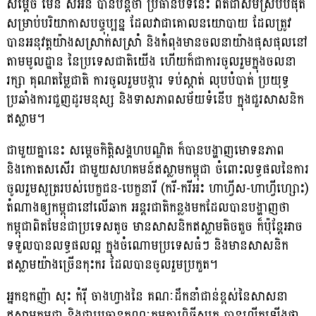
សម្តេច ម៉ែន សំអន បានបន្តថា ប្រធានបទនេះ ពិតជាសមស្របបំផុត
សម្រាប់បរិយាកាសបច្ចុប្បន្ន ដែលវាជាគោលនយោបាយ ដែលត្រូវ
បានអនុវត្តយ៉ាងសស្រាក់សស្រាំ និងកំពុងមានចលនាយ៉ាងផុសផុលនៅ
តាមមូលដ្ឋាន នៃប្រទេសជាតិយើង ហើយក៏ជាការចូលរួមក្នុងចលនា
រក្សា គុណតម្លៃជាតិ ការចូលរួមបង្ការ ទប់ស្កាត់ លុបបំបាត់ ប្រយុទ្ធ
ប្រឆាំងការជួញដូរមនុស្ស និងទាសភាពសម័យទំនើប ក្នុងជួរសាសនិក
ឥស្លាម។
ជាមួយគ្នានេះ សម្តេចកិត្តិសង្គហបណ្ឌិត ក៏បានបង្ហាញមោទនភាព
និងកោតសសើរ ជាមួយសហគមន៍ឥស្លាមកម្ពុជា ចំពោះលទ្ធផលនៃការ
ចូលរួមសូត្ររបស់បេក្ខជន-បេក្ខនារី (ករី-ករីអះ ហាហ្វីស-ហាហ្វីហ្សោះ)
តំណាងឲ្យកម្ពុជានៅលើឆាក អន្តរជាតិកន្លងមកដែលបានបង្ហាញថា
កម្ពុជាពិតមែនជាប្រទេសតូច មានសាសនិកឥស្លាមតិចតួច ក៏ប៉ុន្តែអាច
ទទួលបានលទ្ធផលល្អ ក្នុងចំណោមប្រទេសធំៗ និងមានសាសនិក
ឥស្លាមយ៉ាងច្រើនកុះករ ដែលបានចូលរួមប្រកួត។
អ្នកឧកញ៉ា សុះ កំរ៉ី ចាងហ្វាងនៃ គណៈដឹកនាំជាន់ខ្ពស់នៃសាសនា
ឥស្លាមកម្ពុជា និងជាប្រធានគណៈកម្មការពិធីសូត្រ បានលើកឡើងថា