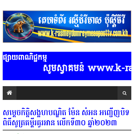
ផ្សាយពាណិជ្ជកម្ម
សូមស្វាគមន៍ www.k-rasme
សម្តេចកិត្តិសង្គហបណ្ឌិត ម៉ែន សំអន អញ្ជើញបិទ
ពិធីសូត្រគម្ពីរគួរអាន លើកទី៣០ ឆ្នាំ២០២៣