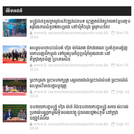
ព័ត៌មានជាតិ
មន្ត្រីជាន់ខ្ពស់ក្រសួងអភិវឌ្ឍន៍ជនបទ ចុះត្រួតពិនិត្យវាយតម្លៃបញ្ចប់
សុពលភាពចំនួន២គម្រោង នៅឃុំកិះចុង ស្រុកបរកែវ
www.k-rasmeydomreymeasposttv.com.kh
Nov 05,
2024
សម្តេចមហាបវរធិបតី ហ៊ុន ម៉ាណែត ដឹកនាំគណៈប្រតិភូអញ្ជើញ
ចាកចេញពីកម្ពុជា ទៅចូលរួមកិច្ចប្រជុំកំពូលនានា នៅ
ទីក្រុងគុនមិញ ប្រទេសចិន
www.k-rasmeydomreymeasposttv.com.kh
Nov 05,
2024
ព្រះករុណា ព្រះមហាក្សត្រ ស្តេចយាងជាព្រះរាជាធិបតី ព្រះរាជពិធី
សម្ពោធវិមានរដ្ឋធម្មនុញ្ញ
www.k-rasmeydomreymeasposttv.com.kh
Sept 24,
2024
ឧបនាយករដ្ឋមន្ដ្រី ហ៊ុន ម៉ានី និងឧបនាយករដ្ឋមន្ដ្រី សាយ សំអាល់
ប្រគល់បណ្ណកម្មសិទ្ធិអចលនវត្ថុ ជូនពលរដ្ឋ២៤ភូមិ នៅក្រុង
ឧដុង្គម៉ែជ័យ
www.k-rasmeydomreymeasposttv.com.kh
Sept 23,
2024