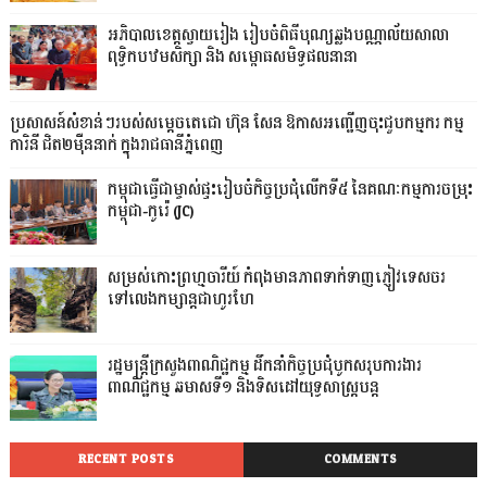
អភិបាលខេត្តស្វាយរៀង រៀបចំពិធីបុណ្យឆ្លងបណ្ណាល័យសាលា
ពុទ្ធិកបឋមសិក្សា និង សម្ពោធសមិទ្ធផលនានា
ប្រសាសន៍សំខាន់ៗរបស់សម្តេចតេជោ ហ៊ុន សែន ឱកាសអញ្ជើញចុះជួបកម្មករ កម្ម
ការិនី ជិត២ម៉ឺននាក់ ក្នុងរាជធានីភ្នំពេញ
កម្ពុជាធ្វើជាម្ចាស់ផ្ទះរៀបចំកិច្ចប្រជុំលើកទី៥ នៃគណៈកម្មការចម្រុះ
កម្ពុជា-កូរ៉េ (JC)
សម្រស់កោះព្រហ្មចារីយ៍ កំពុងមានភាពទាក់ទាញភ្ញៀវទេសចរ
ទៅលេងកម្សាន្តជាហូរហែ
រដ្ឋមន្ត្រីក្រសួងពាណិជ្ជកម្ម ដឹកនាំកិច្ចប្រជុំបូកសរុបការងារ
ពាណិជ្ជកម្ម ឆមាសទី១ និងទិសដៅយុទ្ធសាស្រ្តបន្ត
RECENT POSTS
COMMENTS