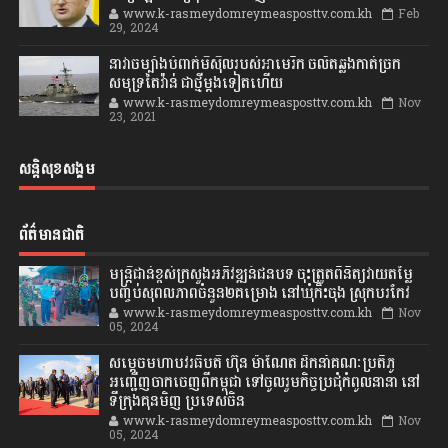
www.k-rasmeydomreymeasposttv.com.kh
Feb
29, 2024
នាវាចម្បាំងបំពាក់មីស៊ីលរបស់អាមេរិក ចល័តឆ្លងកាត់ច្រក
សមុទ្រតៃវ៉ាន់ ជាថ្មីម្តងទៀតហើយ
www.k-rasmeydomreymeasposttv.com.kh
Nov
23, 2021
សន្តិសុខសង្គម
ព័ត៌មានជាតិ
មន្ត្រីជាន់ខ្ពស់ក្រសួងអភិវឌ្ឍន៍ជនបទ ចុះត្រួតពិនិត្យវាយតម្លៃ
បញ្ចប់សុពលភាពចំនួន២គម្រោង នៅឃុំកិះចុង ស្រុកបរកែវ
www.k-rasmeydomreymeasposttv.com.kh
Nov
05, 2024
សម្តេចមហាបវរធិបតី ហ៊ុន ម៉ាណែត ដឹកនាំគណៈប្រតិភូ
អញ្ជើញចាកចេញពីកម្ពុជា ទៅចូលរួមកិច្ចប្រជុំកំពូលនានា នៅ
ទីក្រុងគុនមិញ ប្រទេសចិន
www.k-rasmeydomreymeasposttv.com.kh
Nov
05, 2024