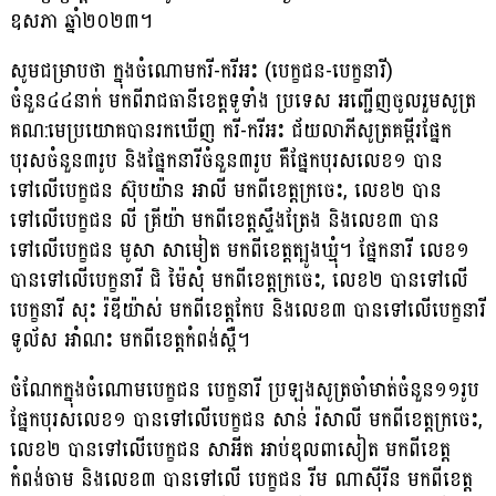
ឧសភា ឆ្នាំ២០២៣។
សូមជម្រាបថា ក្នុងចំណោមករី-ករីអះ (បេក្ខជន-បេក្ខនារី)
ចំនួន៤៤នាក់ មកពីរាជធានីខេត្តទូទាំង ប្រទេស អញ្ជើញចូលរួមសូត្រ
គណ:មេប្រយោគបានរកឃើញ ករី-ករីអះ ជ័យលាភីសូត្រគម្ពីរផ្នែក
បុរសចំនួន៣រូប និងផ្នែកនារីចំនួន៣រូប គឺផ្នែកបុរសលេខ១ បាន
ទៅលើបេក្ខជន ស៊ុបយ៉ាន អាលី មកពីខេត្តក្រចេះ, លេខ២ បាន
ទៅលើបេក្ខជន លី គ្រីយ៉ា មកពីខេត្តស្ទឹងត្រែង និងលេខ៣ បាន
ទៅលើបេក្ខជន មូសា សាមៀត មកពីខេត្តត្បូងឃ្មុំ។ ផ្នែកនារី លេខ១
បានទៅលើបេក្ខនារី ជិ ម៉ៃសុំ មកពីខេត្តក្រចេះ, លេខ២ បានទៅលើ
បេក្ខនារី សុះ រ៉ឌីយ៉ាស់ មកពីខេត្តកែប និងលេខ៣ បានទៅលើបេក្ខនារី
ទូល័ស អាំណះ មកពីខេត្តកំពង់ស្ពឺ។
ចំណែកក្នុងចំណោមបេក្ខជន បេក្ខនារី ប្រឡងសូត្រចាំមាត់ចំនួន១១រូប
ផ្នែកបុរសលេខ១ បានទៅលើបេក្ខជន សាន់ រ៉សាលី មកពីខេត្តក្រចេះ,
លេខ២ បានទៅលើបេក្ខជន សាអីត អាប់ឌុលពាសៀត មកពីខេត្ត
កំពង់ចាម និងលេខ៣ បានទៅលើ បេក្ខជន រីម ណាស៊ីរីន មកពីខេត្ត