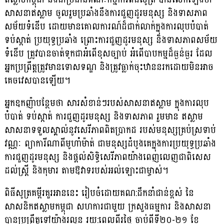
សាសនាឥស្លាម ចូលរួមប្រឆាំងនឹងការជួញដូរមនុស្ស និងទាសភាព
សម័យទំនើប ដោយមានគោលការណ៍ដ៏ជាក់លាក់ក្នុងការលុបបំបាត់
ទប់ស្កាត់ ប្រយុទ្ធប្រឆាំង ព្រោះការជួញដូរមនុស្ស និងទាសភាពសម័យ
ទំនើប ត្រូវបានចាត់ទុកជាអំពើខុសច្បាប់ អំពើបាបកម្មដ៏ធ្ងន់ធ្ងរ ដែល
អ្នកប្រព្រឹត្តត្រូវមានទោសទណ្ឌ និងត្រូវធ្លាក់ចុះឋាននរកដោយមិនអាច
គេចវេសបានឡើយ។
អ្នកឧកញ៉ាបន្ថែមថា សារសំខាន់ៗរបស់សាសនាឥស្លាម ក្នុងការលុប
បំបាត់ ទប់ស្កាត់ ការជួញដូរមនុស្ស និងទាសភាព រួមមាន ឥស្លាម
សាសនាទទួលស្គាល់នូវសេរីភាពពិតប្រាកដ របស់មនុស្សគ្រប់ស្រទាប់
វណ្ណៈ ព្យាការីណាពីមូហាំម៉ាត់ ជាមនុស្សដំបូងគេក្នុងការប្រយុទ្ធប្រឆាំង
ការជួញដូរមនុស្ស និងផ្ដល់សិទ្ធិសេរីភាពយ៉ាងពេញលេញជាពិសេស
ដល់ស្រ្តី និងកុមារ តាមឱវាទរបស់អល់ឡោះជាម្ចាស់។
ពិធីសូត្រគម្ពីរគួរអាននេះ រៀបចំដោយគណ:ដឹកនាំជាន់ខ្ពស់ នៃ
សាសនិកឥស្លាមកម្ពុជា សហការជាមួយ ក្រសួងធម្មការ និងសាសនា
បានប្រព្រឹត្តទៅយ៉ាងរលូន រយ:ពេលពីរថ្ងៃ ចាប់ពីទី២០-២១ ខែ