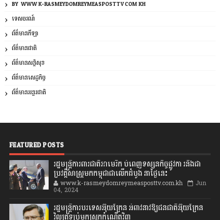
BY: WWW.K-RASMEYDOMREYMEASPOSTTV.COM.KH
ទេសចរណ៍
ព័ត៌មានកីឡា
ព័ត៌មានជាតិ
ព័ត៌មានសន្តិសុខ
ព័ត៌មានសេដ្ឋកិច្ច
ព័ត៌មានអន្តរជាតិ
FEATURED POSTS
រដ្ឋមន្រ្តីការពារជាតិអាមេរិក បំពេញទស្សនកិច្ចផ្លូវកា រនិងជា
ប្រវត្តិសាស្រ្តមកកម្ពុជាជាលើកដំបូង នាថ្ងៃនេះ
www.k-rasmeydomreymeasposttv.com.kh
Jun
04, 2024
រដ្ឋមន្ត្រីការបរទេសអ៊ុយក្រែន អំពាវនាវឱ្យជនជាតិអ៊ុយក្រែន
វិលត្រឡប់មកស្រុកកំណើតវិញ