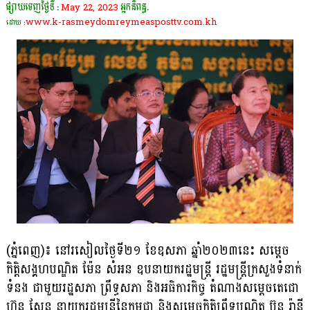
ផ្សាយចេញថ្ងៃទី :
May 22, 2023
អ្នកនិពន្ធ.
www.k-rasmeydomreymeasposttv.com.kh
ដោយ :
(ភ្នំពេញ)៖ នៅរសៀលថ្ងៃទី២១ ខែឧសភា ឆ្នាំ២០២៣នេះ សម្តេច
កិត្តិសង្គហបណ្ឌិត ម៉ែន សំអន ឧបនាយករដ្ឋមន្ត្រី រដ្ឋមន្ត្រីក្រសួងទំនាក់
ទំនង ជាមួយរដ្ឋសភា ព្រឹទ្ធសភា និងអធិការកិច្ច តំណាងសម្ដេចតេជោ
ហ៊ុន សែន នាយករដ្ឋមន្រ្តីនៃកម្ពុជា និងសម្តេចកិត្តិព្រឹទ្ធបណ្ឌិត ប៊ុន រ៉ានី