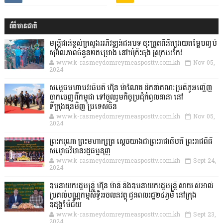
ព័ត៌មានជាតិ
មន្ត្រីជាន់ខ្ពស់ក្រសួងអភិវឌ្ឍន៍ជនបទ ចុះត្រួតពិនិត្យវាយតម្លៃបញ្ចប់
សុពលភាពចំនួន២គម្រោង នៅឃុំកិះចុង ស្រុកបរកែវ
www.k-rasmeydomreymeasposttv.com.kh
Nov 05,
2024
សម្តេចមហាបវរធិបតី ហ៊ុន ម៉ាណែត ដឹកនាំគណៈប្រតិភូអញ្ជើញ
ចាកចេញពីកម្ពុជា ទៅចូលរួមកិច្ចប្រជុំកំពូលនានា នៅ
ទីក្រុងគុនមិញ ប្រទេសចិន
www.k-rasmeydomreymeasposttv.com.kh
Nov 05,
2024
ព្រះករុណា ព្រះមហាក្សត្រ ស្តេចយាងជាព្រះរាជាធិបតី ព្រះរាជពិធី
សម្ពោធវិមានរដ្ឋធម្មនុញ្ញ
www.k-rasmeydomreymeasposttv.com.kh
Sept 24,
2024
ឧបនាយករដ្ឋមន្ដ្រី ហ៊ុន ម៉ានី និងឧបនាយករដ្ឋមន្ដ្រី សាយ សំអាល់
ប្រគល់បណ្ណកម្មសិទ្ធិអចលនវត្ថុ ជូនពលរដ្ឋ២៤ភូមិ នៅក្រុង
ឧដុង្គម៉ែជ័យ
www.k-rasmeydomreymeasposttv.com.kh
Sept 23,
2024