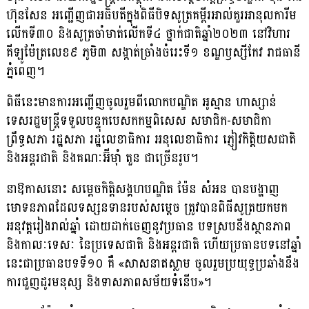
ហ៊ុនសែន អញ្ជើញជាអធិបតីក្នុងពិធីបិទសូត្រគម្ពីរអាល់គួរអានុលការីម
លើកទី៣០ និងសូត្រចាំមាត់លើកទី៤ ថ្នាក់ជាតិឆ្នាំ២០២៣ នៅវិហារ
គីឡូម៉ែត្រលេខ៩ ភូមិ៣ សង្កាត់ច្រាំងចំរេះទី១ ខណ្ឌឫស្សីកែវ រាជធានី
ភ្នំពេញ។
ពិធីនេះមានការអញ្ជើញចូលរួមពីលោកបណ្ឌិត អូស្មាន ហាស្សាន់
ទេសរដ្ឋមន្ត្រីទទួលបន្ទុកបេសកកម្មពិសេស សមាជិក-សមាជិកា
ព្រឹទ្ធសភា រដ្ឋសភា រដ្ឋលេខាធិការ អនុលេខាធិការ ភ្ញៀវកិត្តិយសជាតិ
និងអន្តរជាតិ និងគណៈអ៊ីម៉ាំ តួន ជាច្រើនរូប។
នាឱកាសនោះ សម្តេចកិត្តិសង្គហបណ្ឌិត ម៉ែន សំអន បានបង្ហាញ
មោទនភាពដែលទស្សនទានរបស់សម្តេច ត្រូវបានពិធីសូត្រយកមក
អនុវត្តរៀងរាល់ឆ្នាំ ដោយដាក់ចេញនូវប្រធាន បទស្របនឹងស្ថានភាព
និងកាលៈទេសៈ នៃប្រទេសជាតិ និងអន្តរជាតិ ហើយប្រធានបទនៅឆ្នាំ
នេះជាប្រធានបទទី១០ គឺ «សាសនាឥស្លាម ចូលរួមប្រយុទ្ធប្រឆាំងនឹង
ការជួញដូរមនុស្ស និងទាសភាពសម័យទំនើប»។