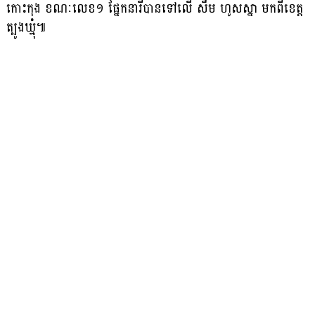
កោះកុង ខណៈលេខ១ ផ្នែកនារីបានទៅលើ សឹម ហូសស្នា មកពីខេត្ត
ត្បូងឃ្មុំ៕