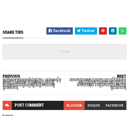
Facebook
Twitter
SHARE THIS
PREVIOUS
NEXT
ប្រកាសទទួលស្គាល់ជាផ្លូវការ រចនាសម្ព័ន្ធ
នាយកដ្ឋាននគរបាលការពារព្រំដែនទឹក
ដឹកនាំរបស់គណ:កម្មាធិការប្រតិបត្តិ
ផ្ទេរប៉ុស្ត៍នគរបាលការពារព្រំដែន
សម្ព័ន្ធយុវជនស្រឡាញ់សន្តិភាពខេត្ត
ទឹកកែវផុស ខេត្តកោះកុងទៅខេត្ត
ព្រះសីហនុ
ព្រះសីហនុ
POST
COMMENT
BLOGGER
DISQUS
FACEBOOK
No comments