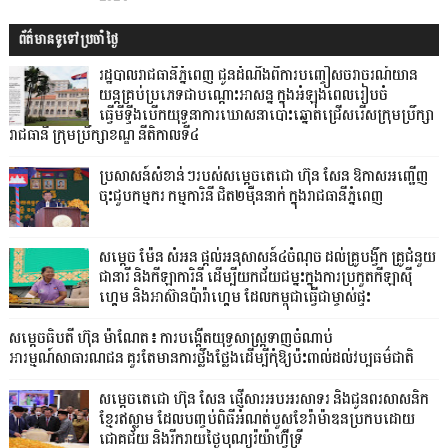
ព័ត៌មានទូទៅប្រចាំថ្ងៃ
រដ្ឋបាលរាជធានីភ្នំពេញ ជូនដំណឹងពីការបញ្ចៀសចរាចរណ៍យាន
យន្តគ្រប់ប្រភេទជាបណ្តោះអាសន្ន ក្នុងអំឡុងពេលរៀបចំ
ធ្វើមីទ្ទីងបើកយុទ្ធនាការឃោសនាបោះឆ្នោតជ្រើសរើសក្រុមប្រឹក្សា
រាជធានី ក្រុមប្រឹក្សាខណ្ឌ នីតិកាលទី៤
ប្រសាសន៍សំខាន់ៗរបស់សម្តេចតេជោ ហ៊ុន សែន ឱកាសអញ្ជើញ
ចុះជួបកម្មករ កម្មការិនី ជិត២ម៉ឺននាក់ ក្នុងរាជធានីភ្នំពេញ
សម្តេច ម៉ែន សំអន ផ្តល់អនុសាសន៍៤ចំណុច ដល់គ្រូបង្វឹក គ្រូជំនួយ
ជានារី និងកីឡាការិនី ដើម្បីយកជ័យជម្នះក្នុងការប្រកួតកីឡាស៊ី
ហ្គេម និងអាស៊ានប៉ារ៉ាហ្គេម ដែលកម្ពុជាធ្វើជាម្ចាស់ផ្ទះ
សម្តេចធិបតី ហ៊ុន ម៉ាណែត៖ ការបង្កើតយុទ្ធសាស្ត្រទាញចំណាប់
អារម្មណ៍សាធារណជន គួរតែមានការថ្លឹងថ្លែងដើម្បីកុំឱ្យប៉ះពាល់ដល់វប្បធម៌ជាតិ
សម្ដេចតេជោ ហ៊ុន សែន ផ្ញើសារអបអរសាទរ និងជូនពរសាសនិក
ខ្មែរឥស្លាម ដែលបញ្ចប់ពិធីអំណត់បួសខែរ៉ាម៉ាឌនប្រកបដោយ
ជោគជ័យ និងរីករាយថ្ងៃបុណ្យរ៉យ៉ាហ៊្វីទ្រី