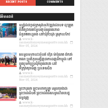
RECENT POSTS
COMMENTS
ព័ត៌មានជាតិ
មន្ត្រីជាន់ខ្ពស់ក្រសួងអភិវឌ្ឍន៍ជនបទ ចុះត្រួត
ពិនិត្យវាយតម្លៃបញ្ចប់សុពលភាព
ចំនួន២គម្រោង នៅឃុំកិះចុង ស្រុកបរកែវ
www.k-
rasmeydomreymeasposttv.com.kh
Nov 05, 2024
សម្តេចមហាបវរធិបតី ហ៊ុន ម៉ាណែត ដឹកនាំ
គណៈប្រតិភូអញ្ជើញចាកចេញពីកម្ពុជា ទៅ
ចូលរួមកិច្ចប្រជុំកំពូលនានា នៅ
ទីក្រុងគុនមិញ ប្រទេសចិន
www.k-
rasmeydomreymeasposttv.com.kh
Nov 05, 2024
ព្រះករុណា ព្រះមហាក្សត្រ ស្តេចយាងជា
ព្រះរាជាធិបតី ព្រះរាជពិធីសម្ពោធវិមានរដ្ឋ
ធម្មនុញ្ញ
www.k-
rasmeydomreymeasposttv.com.kh