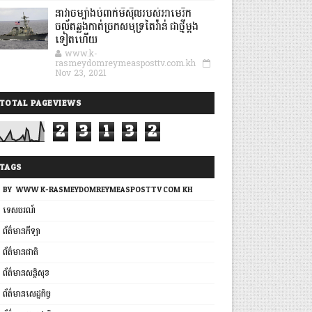
នាវាចម្បាំងបំពាក់មីស៊ីលរបស់អាមេរិក
ចល័តឆ្លងកាត់ច្រកសមុទ្រតៃវ៉ាន់ ជាថ្មីម្តង
ទៀតហើយ
www.k-
rasmeydomreymeasposttv.com.kh
Nov 23, 2021
TOTAL PAGEVIEWS
2
3
1
3
2
TAGS
BY: WWW.K-RASMEYDOMREYMEASPOSTTV.COM.KH
ទេសចរណ៍
ព័ត៌មានកីឡា
ព័ត៌មានជាតិ
ព័ត៌មានសន្តិសុខ
ព័ត៌មានសេដ្ឋកិច្ច