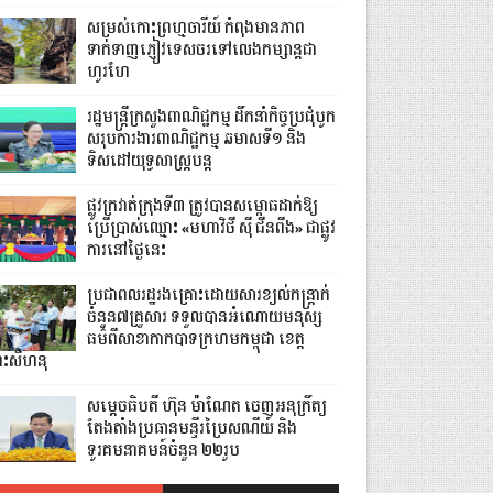
សម្រស់កោះព្រហ្មចារីយ៍ កំពុងមានភាព
ទាក់ទាញភ្ញៀវទេសចរទៅលេងកម្សាន្តជា
ហូរហែ
រដ្ឋមន្ត្រីក្រសួងពាណិជ្ជកម្ម ដឹកនាំកិច្ចប្រជុំបូក
សរុបការងារពាណិជ្ជកម្ម ឆមាសទី១ និង
ទិសដៅយុទ្ធសាស្រ្តបន្ត
ផ្លូវក្រវាត់ក្រុងទី៣ ត្រូវបានសម្ពោធដាក់ឱ្យ
ប្រើប្រាស់ឈ្មោះ «មហាវិថី ស៊ី ជីនពីង» ជាផ្លូវ
ការនៅថ្ងៃនេះ
ប្រជាពលរដ្ឋរងគ្រោះដោយសារខ្យល់កន្ត្រាក់
ចំនួន៧គ្រួសារ ទទួលបានអំណោយមនុស្ស
ធម៌ពីសាខាកាកបាទក្រហមកម្ពុជា ខេត្ត
្រះសីហនុ
សម្តេចធិបតី ហ៊ុន ម៉ាណែត ចេញអនុក្រឹត្យ
តែងតាំងប្រធានមន្ទីរប្រៃសណីយ៍ និង
ទូរគមនាគមន៍ចំនួន ២២រូប