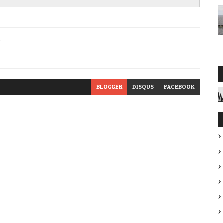
ម
BLOGGER
DISQUS
FACEBOOK