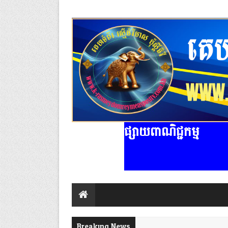
ផ្សាយពាណិជ្ជកម្ម
Breaking News