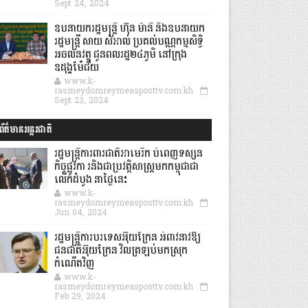
Sept 24, 2024
ឧបនាយករដ្ឋមន្ដ្រី ហ៊ុន ម៉ានី និងឧបនាយក
រដ្ឋមន្ដ្រី សាយ សំអាល់ ប្រគល់បណ្ណកម្មសិទ្ធិ
អចលនវត្ថុ ជូនពលរដ្ឋ២៤ភូមិ នៅក្រុង
ឧដុង្គម៉ែជ័យ
www.k-
rasmeydomreymeasposttv.com.kh
Sept 23, 2024
ព័ត៌មានអន្តរជាតិ
រដ្ឋមន្រ្តីការពារជាតិអាមេរិក បំពេញទស្សន
កិច្ចផ្លូវកា រនិងជាប្រវត្តិសាស្រ្តមកកម្ពុជាជា
លើកដំបូង នាថ្ងៃនេះ
www.k-
rasmeydomreymeasposttv.com.kh
Jun 04, 2024
រដ្ឋមន្ត្រីការបរទេសអ៊ុយក្រែន អំពាវនាវឱ្យ
ជនជាតិអ៊ុយក្រែន វិលត្រឡប់មកស្រុក
កំណើតវិញ
www.k-
rasmeydomreymeasposttv.com.kh
Feb 29, 2024