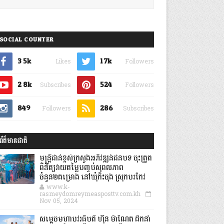
SOCIAL COUNTER
3.5k
1.7k
Likes
Followers
2.8k
524
Subscribes
Followers
849
286
Followers
Subscribes
ព័ត៌មានជាតិ
មន្ត្រីជាន់ខ្ពស់ក្រសួងអភិវឌ្ឍន៍ជនបទ ចុះត្រួត
ពិនិត្យវាយតម្លៃបញ្ចប់សុពលភាព
ចំនួន២គម្រោង នៅឃុំកិះចុង ស្រុកបរកែវ
www.k-
rasmeydomreymeasposttv.com.kh
Nov 05, 2024
សម្តេចមហាបវរធិបតី ហ៊ុន ម៉ាណែត ដឹកនាំ