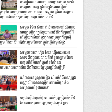
បញ្ចៀសចរាចរណ៍យានយន្តគ្រប់ប្រភេទជា
បណ្តោះអាសន្ន ក្នុងអំឡុងពេលរៀបចំ
្វើមីទ្ទីងបើកយុទ្ធនាការឃោសនាបោះឆ្នោតជ្រើសរើសក្រុម
រឹក្សារាជធានី ក្រុមប្រឹក្សាខណ្ឌ នីតិកាលទី៤
សម្តេច ម៉ែន សំអន ផ្តល់អនុសាសន៍៤ចំណុច
ដល់គ្រូបង្វឹក គ្រូជំនួយជានារី និងកីឡាការិនី
ដើម្បីយកជ័យជម្នះក្នុងការប្រកួតកីឡាស៊ី
គេម និងអាស៊ានប៉ារ៉ាហ្គេម ដែលកម្ពុជាធ្វើជាម្ចាស់ផ្ទះ
សម្ដេចតេជោ ហ៊ុន សែន ផ្ញើសារអបអរ
សាទរ និងជូនពរសាសនិកខ្មែរឥស្លាម ដែល
បញ្ចប់ពិធីអំណត់បួសខែរ៉ាម៉ាឌន
្រកបដោយជោគជ័យ និងរីករាយថ្ងៃបុណ្យរ៉យ៉ាហ៊្វីទ្រី
អភិបាលខេត្តស្វាយរៀង រៀបចំពិធីបុណ្យឆ្លង
បណ្ណាល័យសាលាពុទ្ធិកបឋមសិក្សា និង
សម្ពោធសមិទ្ធផលនានា
កម្ពុជាធ្វើជាម្ចាស់ផ្ទះរៀបចំកិច្ចប្រជុំលើកទី៥
នៃគណៈកម្មការចម្រុះកម្ពុជា-កូរ៉េ (JC)