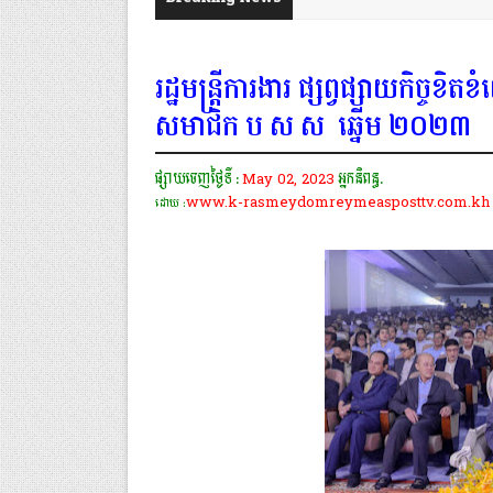
រដ្ឋមន្ត្រីការងារ ផ្សព្វផ្សាយកិច្ចខិ
សមាជិក ប.ស.ស. ឆ្នើម ២០២៣
ផ្សាយចេញថ្ងៃទី :
May 02, 2023
អ្នកនិពន្ធ.
www.k-rasmeydomreymeasposttv.com.kh
ដោយ :