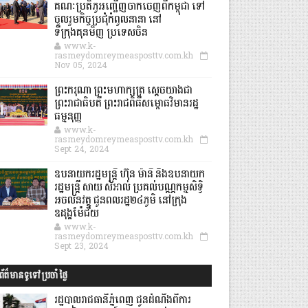
គណៈប្រតិភូអញ្ជើញចាកចេញពីកម្ពុជា ទៅ
ចូលរួមកិច្ចប្រជុំកំពូលនានា នៅ
ទីក្រុងគុនមិញ ប្រទេសចិន
www.k-
rasmeydomreymeasposttv.com.kh
Nov 05, 2024
ព្រះករុណា ព្រះមហាក្សត្រ ស្តេចយាងជា
ព្រះរាជាធិបតី ព្រះរាជពិធីសម្ពោធវិមានរដ្ឋ
ធម្មនុញ្ញ
www.k-
rasmeydomreymeasposttv.com.kh
Sept 24, 2024
ឧបនាយករដ្ឋមន្ដ្រី ហ៊ុន ម៉ានី និងឧបនាយក
រដ្ឋមន្ដ្រី សាយ សំអាល់ ប្រគល់បណ្ណកម្មសិទ្ធិ
អចលនវត្ថុ ជូនពលរដ្ឋ២៤ភូមិ នៅក្រុង
ឧដុង្គម៉ែជ័យ
www.k-
rasmeydomreymeasposttv.com.kh
Sept 23, 2024
ព័ត៌មានទូទៅប្រចាំថ្ងៃ
រដ្ឋបាលរាជធានីភ្នំពេញ ជូនដំណឹងពីការ