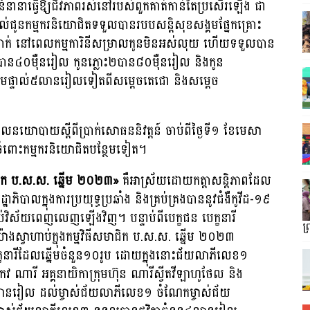
ជន៍នានាធ្វើឱ្យជីវភាពរស់នៅរបស់ពួកគាត់កាន់តែប្រសើរឡើង ជា
តល់ជូនកម្មករនិយោជិតទទួលបានរបបសន្តិសុខសង្គមផ្នែកគ្រោះ
់ប្រាក់ នៅពេលកម្មការិនីសម្រាលកូនមិនអស់លុយ ហើយទទួលបាន
ន៤០ម៉ឺនរៀល កូនភ្លោះ២បាន៨០ម៉ឺនរៀល និងកូន
មផ្ទាល់៥លានរៀលទៀតពីសម្តេចតេជោ និងសម្តេច
យោបាយស្ដីពីប្រាក់សោធននិវត្តន៍ ចាប់ពីថ្ងៃទី១ ខែមេសា
់ចំពោះកម្មករនិយោជិតបន្ថែមទៀត។
ក ប.ស.ស. ឆ្នើម ២០២៣»
គឺអាស្រ័យដោយកត្តាសន្តិភាពដែល
ភិបាលក្នុងការប្រយុទ្ធប្រឆាំង និងគ្រប់គ្រងបាននូវជំងឺកូវីដ-១៩
ប់វិស័យពេញលេញឡើងវិញ។ បន្ទាប់ពីបេក្ខជន បេក្ខនារី
ព
ស្វាហាប់ក្នុងកម្មវិធីសមាជិក ប.ស.ស. ឆ្នើម ២០២៣
្ខនារីដែលឆ្នើមចំនួន១០រូប ដោយក្នុងនោះជ័យលាភីលេខ១
ណារី អគ្គនាយិកាក្រុមហ៊ុន ណារីស្វីតវីឡាហូថែល និង
លានរៀល ដល់ម្ចាស់ជ័យលាភីលេខ១ ចំណែកម្ចាស់ជ័យ