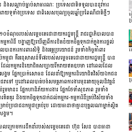
្តិសុខ និងសណ្តាប់ធ្នាប់សាធារណៈ ប្រទេសជាតិទទួលបាននូវការ
ករាយទូទាំងប្រទេស ជាពិសេសបុណ្យចូលឆ្នាំប្រពៃណីជាតិថ្មីៗ
ធ
ប្
១០ចំណុចរបស់សម្តេចតេជោនាយករដ្ឋមន្រ្តី រាជរដ្ឋាភិបាលបាន
រ-កម្មការិនី បង្ហាញឱ្យឃើញពីការខិតខំយកចិត្តទុកដាក់ក្នុងការផ្តល់
លបានការការពារសិទ្ធិ និងអត្ថប្រយោជន៍ រួមទាំងកិច្ចគាំពារ
ហ្
ប់កម្ពុជា គឺអនុសាសន៍ទី៧របស់សម្តេចតេជោនាយករដ្ឋមន្រ្តី បាន
ាំ២០២៣ ដែលកម្មករនិយោជិតសប្បាយរីករាយឥតឧបមា នៅពេលដែល
ខសង្គម ផ្នែកប្រាក់សោធន ដែលនាំឱ្យកម្មករនិយោជិតវិស័យឯកជន
ប
ស់ជរាទៅ ឬនៅពេលបាត់បង់សមត្ថភាពការងារមុនអាយុចូលនិវត្តន៍
ប់រួមមាន៖ ផ្នែកហានិភ័យការងារ ផ្នែកថែទាំសុខភាព រួមទាំង
គូរ និងយកចិត្តទុកដាក់ដល់កម្មករ-កម្មការិនីគ្រប់វិស័យទាំង
និងសម្រាប់ប្រជាជនកម្ពុជាគ្រប់រូប ដោយធានាថាគ្មានបុគ្គលណាម្នាក់ស្ថិត
សង្គម។
្ឋាភិបាលក្រោមការដឹកនាំរបស់សម្ដេចតេជោ ហ៊ុន សែន បានធានា