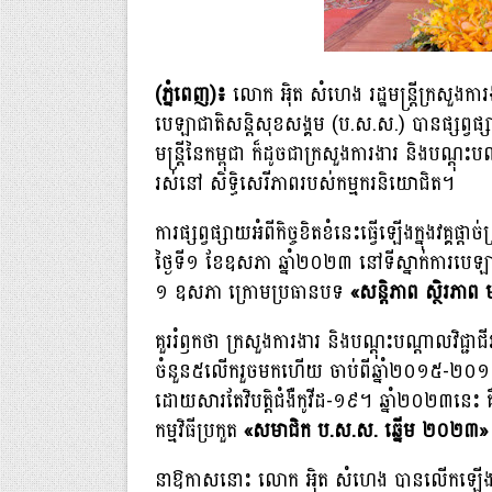
(ភ្នំពេញ)៖
លោក អ៉ិត សំហេង រដ្ឋមន្ត្រីក្រសួងការង
បេឡាជាតិសន្តិសុខសង្គម (ប.ស.ស.) បានផ្សព្វផ្
មន្ត្រីនៃកម្ពុជា ក៏ដូចជាក្រសួងការងារ និងបណ្ដុ
រស់នៅ សិទ្ធិសេរីភាពរបស់កម្មករនិយោជិត។
ការផ្សព្វផ្សាយអំពីកិច្ចខិតខំនេះធ្វើឡើងក្នុងវគ្គផ្តាច់ព
ថ្ងៃទី១ ខែឧសភា ឆ្នាំ២០២៣ នៅទីស្នាក់ការបេឡា
១ ឧសភា ក្រោមប្រធានបទ
«សន្តិភាព ស្ថិរភាព 
គួររំឭកថា ក្រសួងការងារ និងបណ្តុះបណ្តាលវិជ្ជាជីវ
ចំនួន៥លើករួចមកហើយ ចាប់ពីឆ្នាំ២០១៥-២០១៩ ប៉
ដោយសារតែវិបត្តិជំងឺកូវីដ-១៩។ ឆ្នាំ២០២៣នេះ គ
កម្មវិធីប្រកួត
«សមាជិក ប.ស.ស. ឆ្នើម ២០២៣»
នាឱកាសនោះ លោក អ៉ិត សំហេង បានលើកឡើងថា ក