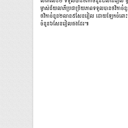
លាភីលេខ២ ទទួលបានថវិកាចំនួន៥លានរៀល ម
ម្ចាស់ជ័យលាភីប្រជាប្រិយភាពទទួលបានថវិកាច
ថវិកាចំនួន២លាន៥សែនរៀល ដោយឡែកចំពោះបេក្ខជន
ចំនួន៦សែនរៀលផងដែរ៕