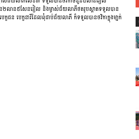
្ចាស់ជ័យលាភីលេខ៣ ទទួលបានថវិកាចំនួន៤លានរៀល
ំនួន២លាន៥សែនរៀល និងម្ចាស់ជ័យលាភីថតរូបស្អាតទទួលបាន
 បេក្ខនារីដែលពុំជាប់ជ័យលាភី ក៏ទទួលបានថវិកាក្នុងមា្នក់