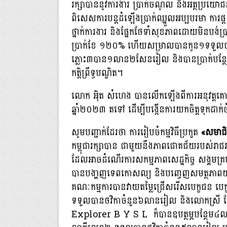
រក្សាបាននូវការងារ ប្រាក់ចំណូល និងអត្ថប្រយោ
ពិសេសការបន្តដំឡើងប្រាក់ឈ្នួលអប្បបរមា ការផ្
ថ្នាក់ការងារ និងផ្នែកថែទាំសុខភាពដោយមិនបង
ប្រាក់ខែ ១២០% ហើយសម្រាលបានកូន១ទទួលបា
ភ្លោះ៣បាន១លាន២សែនរៀល និងបានប្រាក់បន្ថែ
កត្តិព្រឹទ្ធបណ្ឌិត។
លោក អ៉ិត សំហេង បានលើកឡើងពីការអនុវត្តគោលន
ឆ្នាំ២០២៣ តទៅ ដើម្បីបង្កើនការយកចិត្តទុកដាក
សូមបញ្ជាក់ដែរថា ការរៀបចំកម្មវិធីប្រកួត
«សមាជិ
កម្ពុជារក្សាបាន ជាមួយនឹងភាពជោគជ័យរបស់រាជរដ្ឋា
ដែលអាចដំណើរការសកម្មភាពសេដ្ឋកិច្ច សង្គមគ្រ
បានបងា្ហញទេពកោសល្យ និងបញ្ចេញសមត្ថភាពយ៉ាង
គណៈកម្មការបានវាយតម្លៃជ្រើសរើសបេក្ខជន បេក
ទទួលបានថវិកាចំនួន៦លានរៀល និងលោកស្រី កែវ 
Explorer B Y S L ក៏បានឧបត្ថម្ភបន្ថែម៤