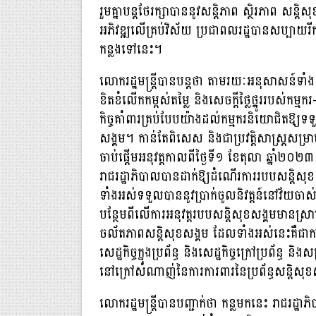
រួមគ្នាបន្តថែរក្សាបាននូវសន្តិភាព ស្ថិរភាព សន
អភិវឌ្ឍលើគ្រប់វិស័យ ប្រជាពលរដ្ឋបានសប្បាយរី
កន្លងទៅនេះ។
លោករដ្ឋមន្ត្រីបានបន្តថា តាមរយៈអនុសាសន៍ទាំង
ខិតខំលើកកម្ពស់តម្លៃ និងសេចក្តីថ្លៃថ្នូររបស់កម្មក
កិច្ចគាំពារគ្រប់បែបយ៉ាងដល់កម្មករនិយោជិតឱ្យទទួ
សង្គម។ កាន់តែពិសេស និងជាប្រវត្តិសាស្រ្តសម្រា
ចាប់ផ្តើមអនុវត្តកាលពីថ្ងៃទី១ ខែតុលា ឆ្ន
រាជរដ្ឋាភិបាលបានដាក់ឱ្យដំណើរការរបបសន្តិសុ
ទាំងអស់ទទួលបាននូវប្រាក់ចូលនិវត្តន៍នៅវ័យចា
បន្ថែមពីលើការអនុវត្តរបបសន្តិសុខសង្គមមានស្រា
ចល័តភាពសន្តិសុខសង្គម ដែលទាំងអស់នេះគឺជាការគិត
សេដ្ឋកិច្ចក្នុងប្រព័ន្ធ និងសេដ្ឋកិច្ចក្រៅប្រព័ន្ធ 
នៅក្រៅសំណាញ់នៃការការពារនៃប្រព័ន្ធសន្តិសុខ
លោករដ្ឋមន្ត្រីបានបញ្ជាក់ថា កន្លមកនេះ រាជរដ