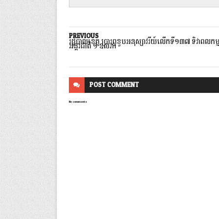
PREVIOUS
រដ្ឋបាលខេត្ត ប្រារព្ធខួបអនុស្សាវរីយ៍លើកទី១៣៧ ទិវាពលកម្
អន្តរជាតិ ១ ឧសភា
POST
COMMENT
No comments