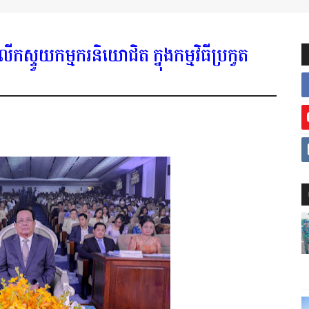
តខំលើកស្ទួយកម្មករនិយោជិត ក្នុងកម្មវិធីប្រកួត