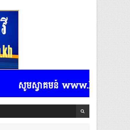
សូមស្វាគមន៍ www.k-rasmeydomrey