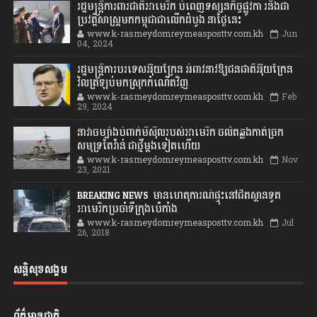
រដ្ឋមន្រ្តីការពារជាតិអាមេរិក បំពេញទស្សនកិច្ចផ្លូវកា រនិងជា
ប្រវត្តិសាស្រ្តមកកម្ពុជាជាលើកដំបូង នាថ្ងៃនេះ
www.k-rasmeydomreymeasposttv.com.kh
Jun
04, 2024
រដ្ឋមន្ត្រីការបរទេសអ៊ុយក្រែន អំពាវនាវឱ្យជនជាតិអ៊ុយក្រែន
វិលត្រឡប់មកស្រុកកំណើតវិញ
www.k-rasmeydomreymeasposttv.com.kh
Feb
29, 2024
នាវាចម្បាំងបំពាក់មីស៊ីលរបស់អាមេរិក ចល័តឆ្លងកាត់ច្រក
សមុទ្រតៃវ៉ាន់ ជាថ្មីម្តងទៀតហើយ
www.k-rasmeydomreymeasposttv.com.kh
Nov
23, 2021
BREAKING NEWS: មានហេតុការណ៍ផ្ទុះនៅជិតស្ថានទូត
អាមេរិកប្រចាំទីក្រុងប៉េកាំង
www.k-rasmeydomreymeasposttv.com.kh
Jul
26, 2018
សន្តិសុខសង្គម
ព័ត៌មានជាតិ