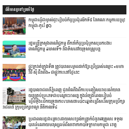
ព័ត៌មានទូទៅប្រចាំថ្ងៃ
កម្ពុជាធ្វើជាម្ចាស់ផ្ទះរៀបចំកិច្ចប្រជុំលើកទី៥ នៃគណៈកម្មការចម្រុះ
កម្ពុជា-កូរ៉េ (JC)
រដ្ឋមន្ត្រីក្រសួងពាណិជ្ជកម្ម ដឹកនាំកិច្ចប្រជុំបូកសរុបការងារ
ពាណិជ្ជកម្ម ឆមាសទី១ និងទិសដៅយុទ្ធសាស្រ្តបន្ត
ផ្លូវក្រវាត់ក្រុងទី៣ ត្រូវបានសម្ពោធដាក់ឱ្យប្រើប្រាស់ឈ្មោះ «មហា
វិថី ស៊ី ជីនពីង» ជាផ្លូវការនៅថ្ងៃនេះ
រដ្ឋបាលរាជធានីភ្នំពេញ ជូនដំណឹងពីការបញ្ចៀសចរាចរណ៍យាន
យន្តគ្រប់ប្រភេទជាបណ្តោះអាសន្ន ក្នុងអំឡុងពេលរៀបចំ
ធ្វើមីទ្ទីងបើកយុទ្ធនាការឃោសនាបោះឆ្នោតជ្រើសរើសក្រុមប្រឹក្សា
រាជធានី ក្រុមប្រឹក្សាខណ្ឌ នីតិកាលទី៤
ប្រជាពលរដ្ឋរងគ្រោះដោយសារខ្យល់កន្ត្រាក់ចំនួន៧គ្រួសារ ទទួល
បានអំណោយមនុស្សធម៌ពីសាខាកាកបាទក្រហមកម្ពុជា ខេត្ត