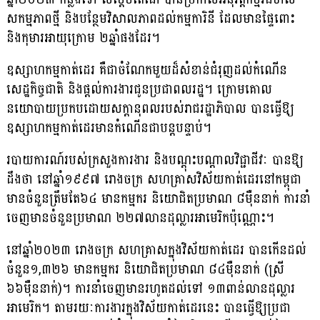
សកម្មភាពថ្មី និងបន្ថែមវិសាល​ភាព​ដល់​កម្ម​ការិនី ដែលមានផ្ទៃពោះ
និងកុមារអាយុក្រោម ២ឆ្នាំផងដែរ។
ឧស្សាហកម្មកាត់ដេរ គឺជាចំណែកមួយដ៏សំខាន់ជំរុញដល់កំណើន
សេដ្ឋកិច្ចជាតិ និង​ផ្តល់​ការងារជូនប្រជាពលរដ្ឋ។ ក្រោមគោល
នយោបាយប្រកបដោយសក្តានុពល​របស់​រាជ​រដ្ឋាភិបាល បានធ្វើឱ្យ
ឧស្សាហកម្មកាត់ដេរមានកំណើនជាបន្តបន្ទាប់។
របាយការណ៍របស់ក្រសួងការងារ និងបណ្តុះបណ្តាលវិជ្ជាជីវៈ បានឱ្យ
ដឹងថា នៅឆ្នាំ១៩៩៧ រោងចក្រ សហគ្រាសវិស័យកាត់ដេរនៅកម្ពុជា
មានចំនួនត្រឹមតែ៦៤ មានកម្មករ និយោជិតប្រមាណ ៨ម៉ឺននាក់ ការនាំ
ចេញមានចំនួនប្រមាណ ២២៧លានដុល្លារអាមេរិកប៉ុណ្ណោះ។
នៅឆ្នាំ២០២៣ រោងចក្រ សហគ្រាសក្នុងវិស័យកាត់ដេរ បានកើនដល់
ចំនួន១,៣២៦ មានកម្មករ និយោជិតប្រមាណ ៨៤ម៉ឺននាក់ (ស្រី
៦៦ម៉ឺននាក់)។ ការនាំចេញមាន​រហូត​ដល់​ទៅ ១៣ពាន់លានដុល្លារ
អាមេរិក។ តាមរយៈការងារក្នុងវិស័យកាត់ដេរនេះ បានធ្វើឱ្យប្រជា