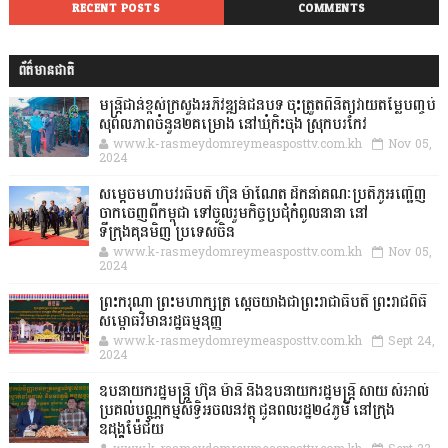
RECENT POSTS
COMMENTS
ព័ត៌មានជាតិ
មន្ត្រីជាន់ខ្ពស់ក្រសួងអភិវឌ្ឍន៍ជនបទ ចុះត្រួតពិនិត្យវាយតម្លៃបញ្ចប់
សុពលភាពចំនួន២គម្រោង នៅឃុំកិះចុង ស្រុកបរកែវ
www.k-rasmeydomreymeasposttv.com.kh
Nov 05,
2024
សម្តេចមហាបវរធិបតី ហ៊ុន ម៉ាណែត ដឹកនាំគណៈប្រតិភូអញ្ជើញ
ចាកចេញពីកម្ពុជា ទៅចូលរួមកិច្ចប្រជុំកំពូលនានា នៅ
ទីក្រុងគុនមិញ ប្រទេសចិន
www.k-rasmeydomreymeasposttv.com.kh
Nov 05,
2024
ព្រះករុណា ព្រះមហាក្សត្រ ស្តេចយាងជាព្រះរាជាធិបតី ព្រះរាជពិធី
សម្ពោធវិមានរដ្ឋធម្មនុញ្ញ
www.k-rasmeydomreymeasposttv.com.kh
Sept 24,
2024
ឧបនាយករដ្ឋមន្ដ្រី ហ៊ុន ម៉ានី និងឧបនាយករដ្ឋមន្ដ្រី សាយ សំអាល់
ប្រគល់បណ្ណកម្មសិទ្ធិអចលនវត្ថុ ជូនពលរដ្ឋ២៤ភូមិ នៅក្រុង
ឧដុង្គម៉ែជ័យ