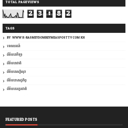
TOTAL PAGEVIEWS
2
3
0
8
2
TAGS
BY: WWW.K-RASMEYDOMREYMEASPOSTTV.COM.KH
ទេសចរណ៍
ព័ត៌មានកីឡា
ព័ត៌មានជាតិ
ព័ត៌មានសន្តិសុខ
ព័ត៌មានសេដ្ឋកិច្ច
ព័ត៌មានអន្តរជាតិ
FEATURED POSTS