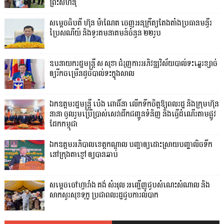
ព្រះសីហនុ
សម្តេចធិបតី ហ៊ុន ម៉ាណែត ចេញអនុក្រឹត្យតែងតាំងប្រធានមន្ទីរ
ប្រៃសណីយ៍ និងទូរគមនាគមន៍ចំនួន ២២រូប
ឧបនាយករដ្ឋមន្ដ្រី ស សុខា ជំរុញការអភិវឌ្ឍវិស័យបាល់ទះឆ្នេរខ្សាច់
ឲ្យរីកចម្រើនដូចបាល់ទះក្នុងសាល
ឯកឧត្តមរដ្ឋមន្ត្រី ប៉េង ពោធិ៍នា លើកទឹកចិត្តឱ្យពលរដ្ឋ និងក្រុមហ៊ុន
នានា ចូលរួមប្រើប្រាស់សេវាដឹកជញ្ជូនទំនិញ និងធ្វើដំណើរតាមផ្លូវ
ដែកកម្ពុជា
ឯកឧត្តមអភិបាលខេត្តកណ្ដាល បញ្ជាឲ្យដោះស្រាយបញ្ហាលិចទឹក
នៅក្រុងតាខ្មៅ ឲ្យបានឆាប់
សម្តេចចៅហ្វាវាំង គង់ សំអុល អញ្ជើញជួបសំណេះសំណាល និង
សាកសួរសុខទុក្ខ ប្រជាពលរដ្ឋជួបការលំបាក