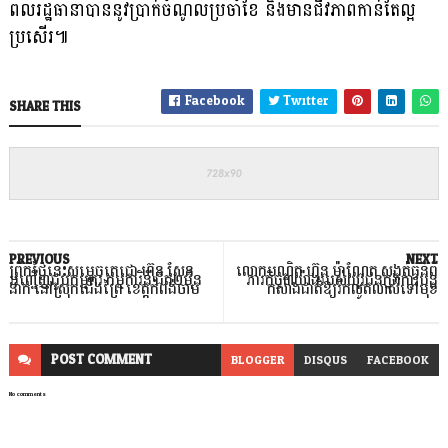
ពលរដ្ឋធានាបាននូវប្រាក់ចំណូលប្រចាំខែ និងមានជីវភាពកាន់តែល្អ
ប្រសើរ៕
Facebook
Twitter
SHARE THIS
PREVIOUS
NEXT
ព្រឹកថ្ងៃនេះសម្តេចតេជោ ហ៊ុន សែន
លោកបណ្ឌិត ហ៊ុន ម៉ាណែត សង្កត់ធ្ងន់ពី
អញ្ជើញជួបកម្មករ កម្មការិនី ជិត២ម៉ឺន
ភារកិច្ច៣យ៉ាងរបស់យុវជនក្នុងការបន្ត
នាក់ នៅស្រុកជើងព្រៃ ខេត្តកំពង់ចាម
កសាងជាតិឱ្យរីកលូតលាស់ទៅមុខ
POST
COMMENT
BLOGGER
DISQUS
FACEBOOK
No comments