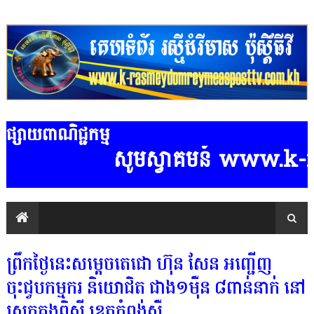
ផ្សាយពាណិជ្ជកម្ម
សូមស្វាគមន៍ www.k-rasm
ព្រឹកថ្ងៃនេះសម្តេចតេជោ ហ៊ុន សែន អញ្ជើញ
ចុះជួបកម្មករ និយោជិត ជាង១ម៉ឺន ៨ពាន់នាក់ នៅ
ស្រុកគងពិសី ខេត្តកំពង់ស្ពឺ