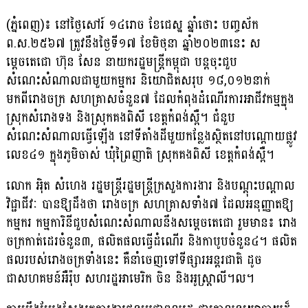
(ភ្នំពេញ)៖ នៅថ្ងៃសៅរ៍ ១៤រោច ខែជេស្ឋ ឆ្នាំថោះ បញ្ចស័ក
ព.ស.២៥៦៧ ត្រូវនឹង​ថ្ងៃទី១៧ ខែមិថុនា ឆ្នាំ២០២៣នេះ ស
ម្តេចតេជោ ហ៊ុន សែន នាយករដ្ឋមន្ត្រី​កម្ពុជា បន្តចុះជួប
សំណេះសំណាលជាមួយកម្មករ និយោជិតសរុប ១៨,០១២នាក់
មកពីរោង​ចក្រ សហគ្រាសចំនួន៧ ដែលកំពុងដំណើរការអាជីវកម្មក្នុង
ស្រុកសំរោងទង និងស្រុក​គងពិសី ខេត្តកំពង់​ស្ពឺ។ ជំនួប​
សំណេះសំណាលធ្វើឡើង នៅទីតាំងដីមួយ​កន្លែង​ស្ថិត​នៅ​បណ្តោយ​ផ្លូវ​
លេខ៤១ ក្នុងភូមិចាស់ ឃុំព្រៃញាតិ ស្រុកគងពិសី ខេត្តកំពង់ស្ពឺ។
លោក អ៉ិត សំហេង រដ្ឋមន្ត្រីរដ្ឋមន្ត្រីក្រសួងការងារ និងបណ្តុះបណ្តាល
វិជ្ជាជីវៈ បានឱ្យ​ដឹងថា រោងចក្រ សហគ្រាសទាំង៧ ដែលអនុញ្ញាត​ឱ្យ​
កម្មករ កម្មការិនីជួបសំណេះសំណាលនឹងសម្តេចតេជោ រួមមាន៖ រោង
ចក្រកាត់ដេរចំនួន៣, ផលិតផលធ្វើដំណើរ និងកាបូបចំនួន៤។ ផលិត​
ផលរបស់​រោងចក្រ​ទាំង​នេះ គឺនាំចេញទៅទីផ្សារអន្តរជាតិ ដូច
ជាសហគមន៍​អឺរ៉ុប សហរដ្ឋអាមេរិក ចិន និងអូស្ត្រាលី។ល។