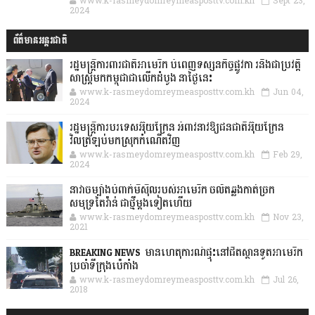
www.k-rasmeydomreymeasposttv.com.kh
Sept 23,
2024
ព័ត៌មានអន្តរជាតិ
រដ្ឋមន្រ្តីការពារជាតិអាមេរិក បំពេញទស្សនកិច្ចផ្លូវកា រនិងជាប្រវត្តិ
សាស្រ្តមកកម្ពុជាជាលើកដំបូង នាថ្ងៃនេះ
www.k-rasmeydomreymeasposttv.com.kh
Jun 04,
2024
រដ្ឋមន្ត្រីការបរទេសអ៊ុយក្រែន អំពាវនាវឱ្យជនជាតិអ៊ុយក្រែន
វិលត្រឡប់មកស្រុកកំណើតវិញ
www.k-rasmeydomreymeasposttv.com.kh
Feb 29,
2024
នាវាចម្បាំងបំពាក់មីស៊ីលរបស់អាមេរិក ចល័តឆ្លងកាត់ច្រក
សមុទ្រតៃវ៉ាន់ ជាថ្មីម្តងទៀតហើយ
www.k-rasmeydomreymeasposttv.com.kh
Nov 23,
2021
BREAKING NEWS: មានហេតុការណ៍ផ្ទុះនៅជិតស្ថានទូតអាមេរិក
ប្រចាំទីក្រុងប៉េកាំង
www.k-rasmeydomreymeasposttv.com.kh
Jul 26,
2018