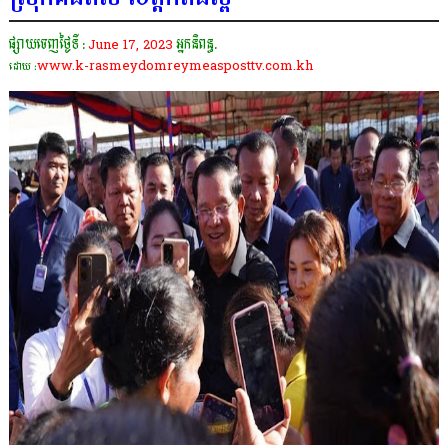
ផ្សាយចេញថ្ងៃទី :
June 17, 2023
អ្នកនិពន្ធ.
www.k-rasmeydomreymeasposttv.com.kh
ដោយ :