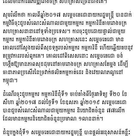
ដែលមានការអភិវឌ្ឍរោងចក្រ សហគ្រាសច្រើនជាងគេ។
សូមរំលឹកថា កាលពីឆ្នាំ២០១៧ សម្តេចតេជោនាយករដ្ឋមន្ត្រី បានដាក់
កម្មវិធីចុះ​ជួប​សំណេះសំណាលជាមួយកម្មករ កម្មការិនីតាមរោងចក្រ
សហគ្រាសនានានៅទូទាំង​ប្រទេស។ ការចុះជួបដោយផ្ទាល់ជាមួយ
កម្មករ កម្មការិនីតាមរោងចក្រ សហគ្រាស​នេះ សម្តេចតេជោ មាន
គោលដៅស្វែងយល់ពីសុខទុក្ខរបស់កម្មករ កម្មការិនី ហើយ​ឆ្លើយតបនូវ
តម្រូវការរបស់ពួកគេ។ គោលដៅពិសេសនោះ សម្តេចតេជោ ចង់
បង្កើតឱ្យ​មានភាពសុខដុមនៅតាមរោងចក្រ សហគ្រាសតែម្តង ដើម្បី
ធានាភាពប្រសើរនៃច្រវាក់​ផ​​លិតកម្មកាត់ដេរ និងវេយណភណ្ឌនៅ
កម្ពុជា។
ដំណើរចុះជួបកម្មករ កម្មការិនីជុំទី១ ចាប់តាំងពីថ្ងៃអាទិត្យ ទី២០ ខែ
សីហា ឆ្នាំ២០​១៧ ដល់ថ្ងៃទី១ ខែឧសភា ឆ្នាំ២០១៩ សម្តេចតេជោ
បានជួប​សំណេះសំណាល​ជាមួយកម្មករ និយោជិតចំនួន ៧៧លើក
ដែលមានកម្មករនិយោជិត​ចំនួន​ប្រមាណ ១លាននាក់។
ជំនួបក្នុងជុំទី១ សម្តេចតេជោនាយករដ្ឋមន្ត្រី បានផ្ដល់អនុសាសន៍គន្លឹះ