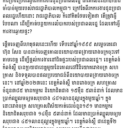
ការប្រឹងប្រែងស្វែងរកការងារជូនប្រជាពលរដ្ឋ ជាគោលនយោបាយដ៏
ចាំបាច់មួយ​របស់​រាជរដ្ឋាភិបាលកម្ពុជា។ ក្រៅតែពីរកការងារជូនប្រជា
ពលរដ្ឋហើយនោះ រាជរដ្ឋាភិបាល ក៏នៅគិតថែមទៀតថា តើត្រូវធ្វើ
បែបណា ដើម្បីកាត់បន្ថយការលំបាករបស់ប្រជាពលរដ្ឋ ដែលទៅធ្វើ
ការងារឆ្ងាយផ្ទះ?
ផ្តើមចេញពីហេតុផលនេះហើយ ទើបនៅឆ្នាំ១៩៩៩ សម្តេចតេជោ
ហ៊ុន សែន បាន​ដាក់​ចេញ​គោលនយោបាយពង្រាយរោងចក្រចុះទៅ
តាមខេត្ត ដើម្បីផ្តល់ការងារនៅ​ជិត​ផ្ទះរបស់ប្រជាពលរដ្ឋ។ ខេត្តកំពង់
កំពង់ស្ពឺ បានក្លាយជា​ខេត្ត​មួយនៃគោលដៅ​វិនិយោគ​រោងចក្រ សហ
គ្រាស និងទទួលបានផលប្រយោជន៍ពីនយោបាយពង្រាយរោងចក្រ​
នេះ។ នៅឆ្នាំ២០២៣នេះ ខេត្តកំពង់ស្ពឺ មានរោងចក្រ សហគ្រាស
ចំនួន៣៨៥ មាន​កម្មករ​ និយោ​ជិតជាង ១៥ម៉ឺន ៥ពាន់​នាក់ ដែលមាន
ប្រាក់ឈ្នួលមធ្យមសរុបជាង ៤៨១លានដុល្លារក្នុងមួយឆ្នាំ។ ក្នុង
នោះរោងចក្រ សហគ្រាសវិស័យកាត់​ដេរ​ចំនួន១៩១ មានកម្មករ
និយោជិត​សរុបជាង ១៤ម៉ឺន ៥ពាន់នាក់ ដែលមានប្រាក់ឈ្នួលមធ្យម
សរុបជាង ៤៥១លានដុល្លារក្នុងមួយឆ្នាំ។ ខេត្តកំពង់ស្ពឺ ជាខេត្តទី២