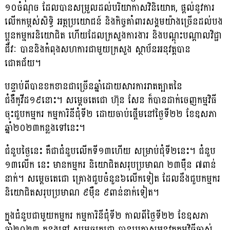
១០ចំណុច ដែល​បានសម្រួលដល់បរិយាកាសវិនិយោគ, ផ្តល់នូវការ
លើកកម្ពស់សិទ្ធិ អត្ថប្រយោ​ជ​ន៍ និងកិច្ចគាំពារសង្គមយ៉ាងច្រើនដល់បង
ប្អូនកម្មករនិយោជិត ហើយដែលក្រសួង​ការ​ងារ និងបណ្តុះបណ្តាលវិជ្ជា
ជីវៈ បាននិងកំពុងសហការជាមួយក្រសួង ស្ថាប័នអនុវត្ត​បាន
ជោគជ័យ។
បន្ទាប់ពីបានខកខានជាច្រើនឆ្នាំដោយសារការរាតត្បាតនៃ
ជំងឺកូវីដ១៩នោះ។ សម្តេចតេជោ ហ៊ុន សែន ក៏បានដាក់ចេញកម្មវិធី
ចុះជួបកម្មករ កម្មការិនីជុំទី២ ដោយចាប់ផ្តើមនៅថ្ងៃទី២២ ខែឧសភា
ឆ្នាំ២០២៣កន្លងទៅនេះ។
ជំនួបថ្ងៃនេះ គឺជាជំនួបលើកទី១៣ហើយ សម្រាប់ជុំទី២នេះ។ ជំនួប
១៣លើក នេះ មានកម្មករ និយោជិតសរុប​​ប្រមាណ ២៣ម៉ឺន ៧ពាន់
នាក់។ សម្តេចតេជោ គ្រោងជួបចំនួន៦លើកទៀត ដែល​នឹង​ជួបកម្មករ
និយោជិតសរុបប្រមាណ ៩ម៉ឺន ៩ពាន់នាក់ទៀត។
ក្នុងជំនួបជាមួយកម្មករ កម្មការិនីជុំទី២ កាលពីថ្ងៃទី២២ ខែឧសភា
ឆ្នាំ២០២៣ កន្លងទៅ សម្ដេច​តេជោ បានប្រកាសអនុវត្តកម្មវិធីចាស់