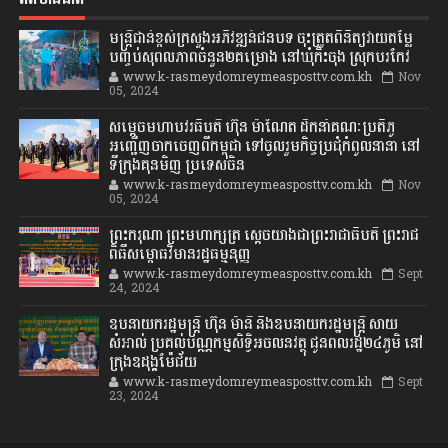
មន្ត្រីជាន់ខ្ពស់ក្រសួងអភិវឌ្ឍន៍ជនបទ ចុះត្រួតពិនិត្យវាយតម្លៃ
បញ្ចប់សុពលភាពចំនួន២គម្រោង នៅឃុំកិះចុង ស្រុកបរកែវ
www.k-rasmeydomreymeasposttv.com.kh
Nov
05, 2024
សម្តេចមហាបវរធិបតី ហ៊ុន ម៉ាណែត ដឹកនាំគណៈប្រតិភូ
អញ្ជើញចាកចេញពីកម្ពុជា ទៅចូលរួមកិច្ចប្រជុំកំពូលនានា នៅ
ទីក្រុងគុនមិញ ប្រទេសចិន
www.k-rasmeydomreymeasposttv.com.kh
Nov
05, 2024
ព្រះករុណា ព្រះមហាក្សត្រ ស្តេចយាងជាព្រះរាជាធិបតី ព្រះរាជ
ពិធីសម្ពោធវិមានរដ្ឋធម្មនុញ្ញ
www.k-rasmeydomreymeasposttv.com.kh
Sept
24, 2024
ឧបនាយករដ្ឋមន្ដ្រី ហ៊ុន ម៉ានី និងឧបនាយករដ្ឋមន្ដ្រី សាយ
សំអាល់ ប្រគល់បណ្ណកម្មសិទ្ធិអចលនវត្ថុ ជូនពលរដ្ឋ២៤ភូមិ នៅ
ក្រុងឧដុង្គម៉ែជ័យ
www.k-rasmeydomreymeasposttv.com.kh
Sept
23, 2024