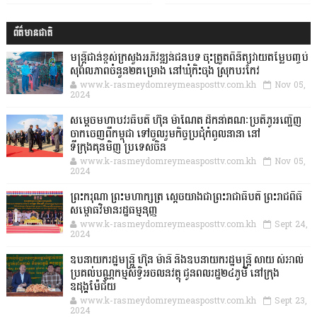
ព័ត៌មានជាតិ
មន្ត្រីជាន់ខ្ពស់ក្រសួងអភិវឌ្ឍន៍ជនបទ ចុះត្រួតពិនិត្យវាយតម្លៃបញ្ចប់
សុពលភាពចំនួន២គម្រោង នៅឃុំកិះចុង ស្រុកបរកែវ
www.k-rasmeydomreymeasposttv.com.kh
Nov 05,
2024
សម្តេចមហាបវរធិបតី ហ៊ុន ម៉ាណែត ដឹកនាំគណៈប្រតិភូអញ្ជើញ
ចាកចេញពីកម្ពុជា ទៅចូលរួមកិច្ចប្រជុំកំពូលនានា នៅ
ទីក្រុងគុនមិញ ប្រទេសចិន
www.k-rasmeydomreymeasposttv.com.kh
Nov 05,
2024
ព្រះករុណា ព្រះមហាក្សត្រ ស្តេចយាងជាព្រះរាជាធិបតី ព្រះរាជពិធី
សម្ពោធវិមានរដ្ឋធម្មនុញ្ញ
www.k-rasmeydomreymeasposttv.com.kh
Sept 24,
2024
ឧបនាយករដ្ឋមន្ដ្រី ហ៊ុន ម៉ានី និងឧបនាយករដ្ឋមន្ដ្រី សាយ សំអាល់
ប្រគល់បណ្ណកម្មសិទ្ធិអចលនវត្ថុ ជូនពលរដ្ឋ២៤ភូមិ នៅក្រុង
ឧដុង្គម៉ែជ័យ
www.k-rasmeydomreymeasposttv.com.kh
Sept 23,
2024