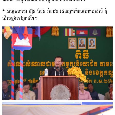
* សម្តេចតេជោ ហ៊ុន សែន អំពាវនាវដល់អ្នកកើតមេរោគអេដស៍ កុំ
ដើរចម្លងទៅអ្នកដទៃ។