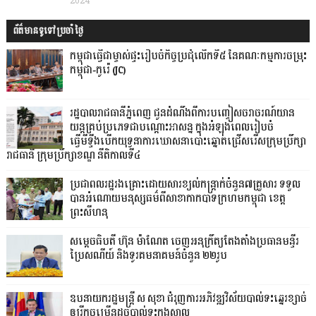
2024
ព័ត៌មានទូទៅប្រចាំថ្ងៃ
កម្ពុជាធ្វើជាម្ចាស់ផ្ទះរៀបចំកិច្ចប្រជុំលើកទី៥ នៃគណៈកម្មការចម្រុះ
កម្ពុជា-កូរ៉េ (JC)
រដ្ឋបាលរាជធានីភ្នំពេញ ជូនដំណឹងពីការបញ្ចៀសចរាចរណ៍យាន
យន្តគ្រប់ប្រភេទជាបណ្តោះអាសន្ន ក្នុងអំឡុងពេលរៀបចំ
ធ្វើមីទ្ទីងបើកយុទ្ធនាការឃោសនាបោះឆ្នោតជ្រើសរើសក្រុមប្រឹក្សា
រាជធានី ក្រុមប្រឹក្សាខណ្ឌ នីតិកាលទី៤
ប្រជាពលរដ្ឋរងគ្រោះដោយសារខ្យល់កន្ត្រាក់ចំនួន៧គ្រួសារ ទទួល
បានអំណោយមនុស្សធម៌ពីសាខាកាកបាទក្រហមកម្ពុជា ខេត្ត
ព្រះសីហនុ
សម្តេចធិបតី ហ៊ុន ម៉ាណែត ចេញអនុក្រឹត្យតែងតាំងប្រធានមន្ទីរ
ប្រៃសណីយ៍ និងទូរគមនាគមន៍ចំនួន ២២រូប
ឧបនាយករដ្ឋមន្ដ្រី ស សុខា ជំរុញការអភិវឌ្ឍវិស័យបាល់ទះឆ្នេរខ្សាច់
ឲ្យរីកចម្រើនដូចបាល់ទះក្នុងសាល