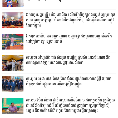
ឯកឧត្តមរដ្ឋមន្ត្រី ប៉េង ពោធិ៍នា លើកទឹកចិត្តឱ្យពលរដ្ឋ និងក្រុមហ៊ុន
នានា ចូលរួមប្រើប្រាស់សេវាដឹកជញ្ជូនទំនិញ និងធ្វើដំណើរតាមផ្លូវ
ដែកកម្ពុជា
ឯកឧត្តមអភិបាលខេត្តកណ្ដាល បញ្ជាឲ្យដោះស្រាយបញ្ហាលិចទឹក
នៅក្រុងតាខ្មៅ ឲ្យបានឆាប់
សម្តេចចៅហ្វាវាំង គង់ សំអុល អញ្ជើញជួបសំណេះសំណាល និង
សាកសួរសុខទុក្ខ ប្រជាពលរដ្ឋជួបការលំបាក
សម្តេចតេជោ ហ៊ុន សែន ណែនាំរាជរដ្ឋាភិបាលអាណត្តិថ្មី ឱ្យយក
ចិត្តទុកដាក់បង្ក្រាបបទល្មើសគ្រឿងញៀន
សម្តេច ម៉ែន សំអន ផ្តល់អនុសាសន៍៤ចំណុច ដល់គ្រូបង្វឹក គ្រូជំនួយ
ជានារី និងកីឡាការិនី ដើម្បីយកជ័យជម្នះក្នុងការប្រកួតកីឡាស៊ី
ហ្គេម និងអាស៊ានប៉ារ៉ាហ្គេម ដែលកម្ពុជាធ្វើជាម្ចាស់ផ្ទះ