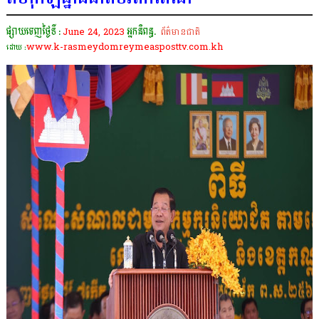
ផ្សាយចេញថ្ងៃទី :
June 24, 2023
អ្នកនិពន្ធ.
ព័ត៌មានជាតិ
www.k-rasmeydomreymeasposttv.com.kh
ដោយ :