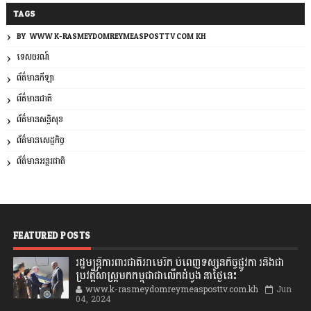
TAGS
BY: WWW.K-RASMEYDOMREYMEASPOSTTV.COM.KH
ទេសចរណ៍
ព័ត៌មានកីឡា
ព័ត៌មានជាតិ
ព័ត៌មានសន្តិសុខ
ព័ត៌មានសេដ្ឋកិច្ច
ព័ត៌មានអន្តរជាតិ
FEATURED POSTS
រដ្ឋមន្រ្តីការពារជាតិអាមេរិក បំពេញទស្សនកិច្ចផ្លូវកា រនិងជា
ប្រវត្តិសាស្រ្តមកកម្ពុជាជាលើកដំបូង នាថ្ងៃនេះ
www.k-rasmeydomreymeasposttv.com.kh
Jun
04, 2024