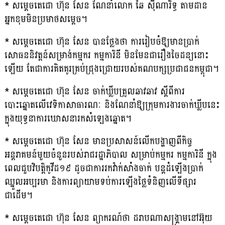
* សម្តេចតេជោ ហ៊ុន សែន ណែនាំលោក ឆៃ ស៊ីណារិទ្ធ តាមដាន
អ្នកខុមមិនប្រមាថសម្តេច។
* សម្តេចតេជោ ហ៊ុន សែន បានថ្លែងថា ការរៀបចំឱ្យមានប្រាក់
សោធននិវត្តន៍សម្រាង់កម្មករ កម្មការិនី មិនមែនជារឿងចៃដន្យនោះ
ឡើយ តែជាការគិតគូរគ្រប់ជ្រុងជ្រោយរបស់គណបក្សប្រជាជនកម្ពុជា។
* សម្តេចតេជោ ហ៊ុន សែន ចាក់ឃ្លីបត្រូលឆាវឆាវ ស្តីពីការ
បោះឆ្នោតលើវេទិកាសាធារណៈ និងណែនាំឱ្យក្រុមការងារចាក់ឃ្លីបនេះ
ក្នុងយុទ្ធនាការឃោសនារកសំឡេងឆ្នោត។
* សម្តេចតេជោ ហ៊ុន សែន មានប្រសាសន៍លើកបង្ហាញពីកិច្ច
អន្តរាគមន៍មួយចំនួនរបស់រាជរដ្ឋាភិបាល សម្រាប់កម្មករ កម្មការិនី ក្នុង
ពេលជួបវិបត្តិកូវីដ១៩ ដូចជាការរកវ៉ាក់សាំងចាក់ បន្តដំឡើងប្រាក់
ឈ្នួលអប្បរមា និងការព្យាយាមទប់ការឡើងថ្លៃទំនិញលើទីផ្សារ
ជាដើម។
* សម្តេចតេជោ ហ៊ុន សែន ព្យាករណ៍ថា ដរាបណាសង្គ្រាមនៅអ៊ុយ