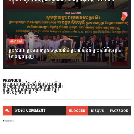
ព័ត៌មានជាតិ
ព្រះករុណា ព្រះមហាក្សត្រ ស្តេចយាងជាព្រះរាជាធិបតី ព្រះរាជពិធីសម្ពោធ
វិមានរដ្ឋធម្មនុញ្ញ
PREVIOUS
សម្តេចចៅហ្វាវាំង គង់ សំអុល អញ្ជើញ
សម្ពោធដាក់ឱ្យប្រើប្រាស់ជាផ្លូវការអគារ
គណបក្សប្រជាជនកម្ពុជាឃុំរលាប្អៀរ
និងសមិទ្ធផលនានា
POST
COMMENT
BLOGGER
DISQUS
FACEBOOK
No comments