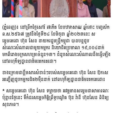
(ភ្នំពេញ)៖ នៅព្រឹកថ្ងៃសៅរ៍ ៧កើត ខែបឋមាសាឍ ឆ្នាំថោះ បញ្ចស័ក
ព.ស.២៥៦៧ ត្រូវនឹងថ្ងៃទី២៤ ខែមិថុនា ឆ្នាំ២០២៣នេះ ស
ម្តេចតេជោ ហ៊ុន សែន នាយករដ្ឋមន្ត្រីកម្ពុជា បានបន្តជួប
សំណេះសំណាលជាមួយកម្មករ និយោ​ជិតប្រមាណ ១៩,០០៤នាក់
មកពីរោងចក្រសហគ្រាចំនួន១៣។ ជំនួបសំណេះ​សំណាល​​នឹងធ្វើឡើង
នៅពហុកីឡដ្ឋានជាតិមរតកតេជោ។
ខាងក្រោមជាខ្លឹមសារសំខាន់ៗរបស់សម្តេចតេជោ ហ៊ុន សែន ឱកាស
អញ្ជើញជួបកម្មករជិត២ម៉ឺននាក់ នៅពហុកីឡដ្ឋានជាតិមរតកតេជោ៖
* សម្តេចតេជោ ហ៊ុន សែន ទម្លាយថា អវត្តមានសម្តេចជាសាធារណៈ
ប៉ុន្មាន​ថ្ងៃនេះ គឺកំដរសម្តេចកិត្តិព្រឹទ្ធបណ្ឌិត ប៊ុន រ៉ានី ហ៊ុនសែន ពិនិត្យ
សុខភាព។