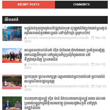
RECENT POSTS
COMMENTS
ព័ត៌មានជាតិ
មន្ត្រីជាន់ខ្ពស់ក្រសួងអភិវឌ្ឍន៍ជនបទ ចុះត្រួតពិនិត្យវាយតម្លៃបញ្ចប់
សុពលភាពចំនួន២គម្រោង នៅឃុំកិះចុង ស្រុកបរកែវ
www.k-rasmeydomreymeasposttv.com.kh
Nov 05,
2024
សម្តេចមហាបវរធិបតី ហ៊ុន ម៉ាណែត ដឹកនាំគណៈប្រតិភូអញ្ជើញ
ចាកចេញពីកម្ពុជា ទៅចូលរួមកិច្ចប្រជុំកំពូលនានា នៅ
ទីក្រុងគុនមិញ ប្រទេសចិន
www.k-rasmeydomreymeasposttv.com.kh
Nov 05,
2024
ព្រះករុណា ព្រះមហាក្សត្រ ស្តេចយាងជាព្រះរាជាធិបតី ព្រះរាជពិធី
សម្ពោធវិមានរដ្ឋធម្មនុញ្ញ
www.k-rasmeydomreymeasposttv.com.kh
Sept 24,
2024
ឧបនាយករដ្ឋមន្ដ្រី ហ៊ុន ម៉ានី និងឧបនាយករដ្ឋមន្ដ្រី សាយ សំអាល់
ប្រគល់បណ្ណកម្មសិទ្ធិអចលនវត្ថុ ជូនពលរដ្ឋ២៤ភូមិ នៅក្រុង
ឧដុង្គម៉ែជ័យ