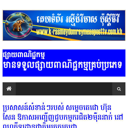
ផ្សាយពាណិជ្ជកម្ម
ិជ្ជកម្មគ្រប់ប្រភេទ ទំនាក់ទំនងលេ
ប្រសាសន៍សំខាន់ៗរបស់ សម្តេចតេជោ ហ៊ុន
សែន ឱកាសអញ្ជើញជួបកម្មករជិត២ម៉ឺននាក់ នៅ
ពហុកីឡដ្ឋានជាតិមរតកតេជោ