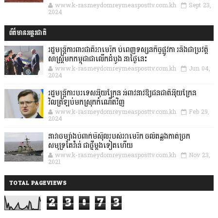
www.k-rasmeydomreymeasposttv.com.kh
Sept 23,
2024
ព័ត៌មានអន្តរជាតិ
រដ្ឋមន្រ្តីការពារជាតិអាមេរិក បំពេញទស្សនកិច្ចផ្លូវកា រនិងជាប្រវត្តិ
សាស្រ្តមកកម្ពុជាជាលើកដំបូង នាថ្ងៃនេះ
www.k-rasmeydomreymeasposttv.com.kh
Jun 04,
2024
រដ្ឋមន្ត្រីការបរទេសអ៊ុយក្រែន អំពាវនាវឱ្យជនជាតិអ៊ុយក្រែន
វិលត្រឡប់មកស្រុកកំណើតវិញ
www.k-rasmeydomreymeasposttv.com.kh
Feb 29,
2024
នាវាចម្បាំងបំពាក់មីស៊ីលរបស់អាមេរិក ចល័តឆ្លងកាត់ច្រក
សមុទ្រតៃវ៉ាន់ ជាថ្មីម្តងទៀតហើយ
www.k-rasmeydomreymeasposttv.com.kh
Nov 23,
2021
TOTAL PAGEVIEWS
2
3
0
7
3