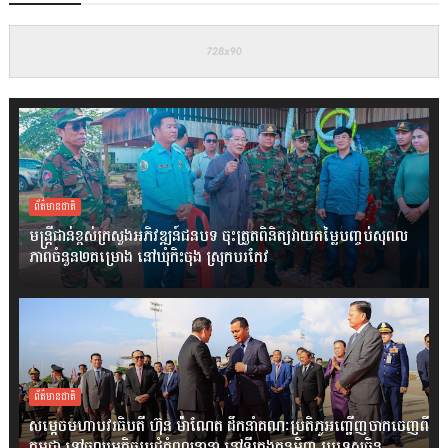
ព័ត៌មានជាតិ
មន្ត្រីជាន់ខ្ពស់ក្រសួងអភិវឌ្ឍន៍ជនបទ ចុះត្រួតពិនិត្យវាយតម្លៃបញ្ចប់សុពល
ភាពចំនួន២គម្រោង នៅឃុំកិះចុង ស្រុកបរកែវ
ព័ត៌មានជាតិ
សម្តេចមហាបវរធិបតី ហ៊ុន ម៉ាណែត ដឹកនាំគណៈប្រតិភូអញ្ជើញចាកចេញពី
កម្ពុជា ទៅចូលរួមកិច្ចប្រជុំកំពូលនានា នៅទីក្រុងគុនមិញ ប្រទេសចិន