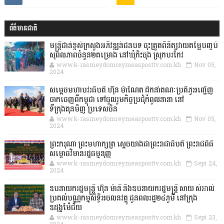
ព័ត៌មានជាតិ
មន្ត្រីជាន់ខ្ពស់ក្រសួងអភិវឌ្ឍន៍ជនបទ ចុះត្រួតពិនិត្យវាយតម្លៃបញ្ចប់
សុពលភាពចំនួន២គម្រោង នៅឃុំកិះចុង ស្រុកបរកែវ
www.k-rasmeydomreymeasposttv.com.kh
Nov 05,
2024
សម្តេចមហាបវរធិបតី ហ៊ុន ម៉ាណែត ដឹកនាំគណៈប្រតិភូអញ្ជើញ
ចាកចេញពីកម្ពុជា ទៅចូលរួមកិច្ចប្រជុំកំពូលនានា នៅ
ទីក្រុងគុនមិញ ប្រទេសចិន
www.k-rasmeydomreymeasposttv.com.kh
Nov 05,
2024
ព្រះករុណា ព្រះមហាក្សត្រ ស្តេចយាងជាព្រះរាជាធិបតី ព្រះរាជពិធី
សម្ពោធវិមានរដ្ឋធម្មនុញ្ញ
www.k-rasmeydomreymeasposttv.com.kh
Sept 24,
2024
ឧបនាយករដ្ឋមន្ដ្រី ហ៊ុន ម៉ានី និងឧបនាយករដ្ឋមន្ដ្រី សាយ សំអាល់
ប្រគល់បណ្ណកម្មសិទ្ធិអចលនវត្ថុ ជូនពលរដ្ឋ២៤ភូមិ នៅក្រុង
ឧដុង្គម៉ែជ័យ
www.k-rasmeydomreymeasposttv.com.kh
Sept 23,