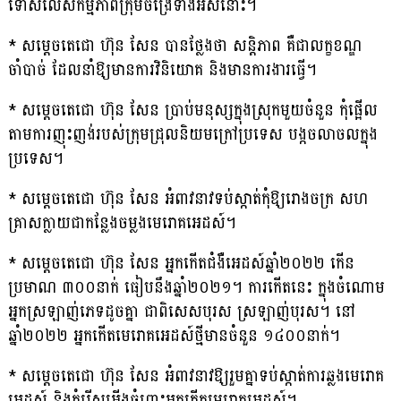
ទោសលើសកម្មភាពក្រុមចង្រៃទាំងអស់នោះ។
* សម្តេចតេជោ ហ៊ុន សែន បានថ្លែងថា សន្តិភាព គឺជាលក្ខខណ្ឌ
ចាំបាច់ ដែលនាំឱ្យមានការវិនិយោគ និងមានការងារធ្វើ។
* សម្តេចតេជោ ហ៊ុន សែន ប្រាប់មនុស្សក្នុងស្រុកមួយចំនួន កុំផ្អើល
តាមការញុះញង់របស់ក្រុមជ្រុលនិយមក្រៅប្រទេស បង្កចលាចលក្នុង
ប្រទេស។
* សម្តេចតេជោ ហ៊ុន សែន អំពាវនាវទប់ស្កាត់កុំឱ្យរោងចក្រ សហ
គ្រាសក្លាយជាកន្លែងចម្លងមេរោគអេដស៍។
* សម្តេចតេជោ ហ៊ុន សែន អ្នកកើតជំងឺអេដស៍ឆ្នាំ២០២២ កើន
ប្រមាណ ៣០០នាក់ ធៀបនឹងឆ្នាំ២០២១។ ការកើតនេះ ក្នុងចំណោម
អ្នកស្រឡាញ់ភេទដូចគ្នា ជាពិសេសបុរស ស្រឡាញ់បុរស។ នៅ
ឆ្នាំ២០២២ អ្នកកើតមេរោគអេដស៍ថ្មីមានចំនួន ១៤០០នាក់។
* សម្តេចតេជោ ហ៊ុន សែន អំពាវនាវឱ្យរួមគ្នាទប់ស្កាត់ការឆ្លងមេរោគ
អេដស៍ និងកុំរើសអើងចំពោះអ្នកកើតមេរោគអេដស៍។