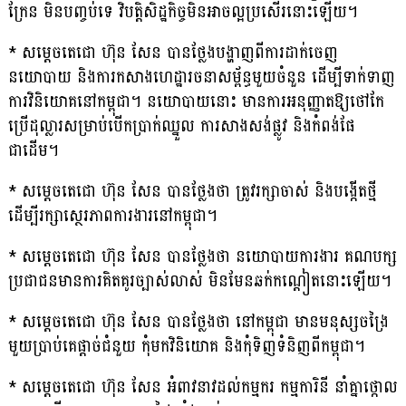
ក្រែន មិនបញ្ចប់ទេ វិបត្តិសិដ្ឋកិច្ចមិនអាចល្អប្រសើរនោះឡើយ។
* សម្តេចតេជោ ហ៊ុន សែន បានថ្លែងបង្ហាញពីការដាក់ចេញ
នយោបាយ និងការកសាងហេដ្ឋារចនាសម្ព័ន្ធមួយចំនួន ដើម្បីទាក់ទាញ
ការវិនិយោគនៅកម្ពុជា។ នយោបាយនោះ មានការអនុញ្ញាតឱ្យថៅកែ
ប្រើដុល្លារសម្រាប់បើកប្រាក់ឈ្នួល ការសាងសង់ផ្លូវ និងកំពង់ផែ
ជាដើម។
* សម្តេចតេជោ ហ៊ុន សែន បានថ្លែងថា ត្រូវរក្សាចាស់ និងបង្កើតថ្មី
ដើម្បីរក្សាស្ថេរភាពការងារនៅកម្ពុជា។
* សម្តេចតេជោ ហ៊ុន សែន បានថ្លែងថា នយោបាយការងារ គណបក្ស
ប្រជាជនមានការគិតគូរច្បាស់លាស់ មិនមែនឆក់កណ្តៀតនោះឡើយ។
* សម្តេចតេជោ ហ៊ុន សែន បានថ្លែងថា នៅកម្ពុជា មានមនុស្សចង្រៃ
មួយប្រាប់គេផ្តាច់ជំនួយ កុំមកវិនិយោគ និងកុំទិញទំនិញពីកម្ពុជា។
* សម្តេចតេជោ ហ៊ុន សែន អំពាវនាវដល់កម្មករ កម្មការិនី នាំគ្នាថ្កោល