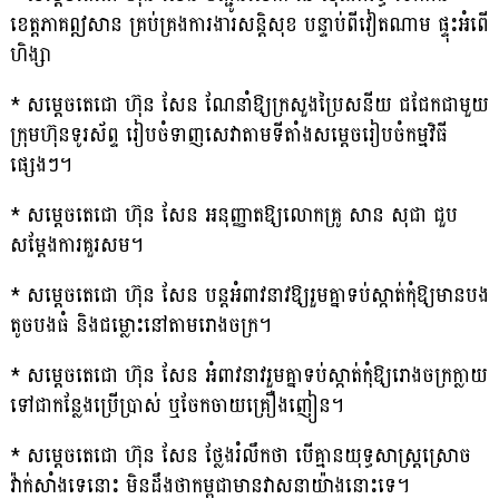
ខេត្តភាគឦសាន គ្រប់គ្រងការងារសន្តិសុខ បន្ទាប់ពីវៀតណាម ផ្ទុះអំពើ
ហិង្សា
* សម្តេចតេជោ ហ៊ុន សែន ណែនាំឱ្យក្រសួងប្រៃសនីយ ជជែកជាមួយ
ក្រុមហ៊ុនទូរស័ព្ទ រៀបចំទាញសេវាតាមទីតាំងសម្តេចរៀបចំកម្មវិធី
ផ្សេងៗ។
* សម្តេចតេជោ ហ៊ុន សែន អនុញ្ញាតឱ្យលោកគ្រូ សាន សុជា ជួប
សម្តែងការគួរសម។
* សម្តេចតេជោ ហ៊ុន សែន បន្តអំពាវនាវឱ្យរួមគ្នាទប់ស្កាត់កុំឱ្យមានបង
តូចបងធំ និងជម្លោះនៅតាមរោងចក្រ។
* សម្តេចតេជោ ហ៊ុន សែន អំពាវនាវរួមគ្នាទប់ស្កាត់កុំឱ្យរោងចក្រក្លាយ
ទៅជាកន្លែងប្រើប្រាស់ ឬចែកចាយគ្រឿងញៀន។
* សម្តេចតេជោ ហ៊ុន សែន ថ្លែងរំលឹកថា បើគ្មានយុទ្ធសាស្ត្រស្រោច
វ៉ាក់សាំងទេនោះ មិនដឹងថាកម្ពុជាមានវាសនាយ៉ាងនោះទេ។