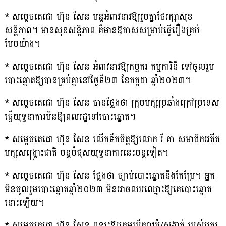
* សម្តេចតេជោ ហ៊ុន សែន បន្តអំពាវនាវឱ្យរួមគ្នាថែរក្សាសុខ
សន្តិភាព។ មានសុខសន្តិភាព គឺមានឱកាសសម្រាប់ធ្វើរឿងគ្រប់
បែបយ៉ាង។
* សម្តេចតេជោ ហ៊ុន សែន អំពាវនាវឱ្យកម្មករ កម្មការិនី ទៅចូលរួម
បោះឆ្នោតឱ្យបានគ្រប់គ្នានៅថ្ងៃទី២៣ ខែកក្កដា ឆ្នាំ២០២៣។
* សម្តេចតេជោ ហ៊ុន សែន បានថ្លែងថា ក្រុមបក្សប្រឆាំងក្រៅប្រទេស
ធ្វើយុទ្ធនាការមិនឱ្យពលរដ្ឋទៅបោះឆ្នោត។
* សម្តេចតេជោ ហ៊ុន សែន លើកទឹកចិត្តឱ្យលោក រី គា សមាជិកអតីត
បក្សសង្គ្រោះជាតិ បន្តបំផុសយុទ្ធនាការនេះបន្តទៀត។
* សម្តេចតេជោ ហ៊ុន សែន ថ្លែងថា ច្បាប់បោះឆ្នោតនឹងកែប្រែ។ អ្នក
មិនចូលរួមបោះឆ្នោតឆ្នាំ២០២៣ មិនអាចឈរឈ្មោះឱ្យគេបោះឆ្នោត
នោះឡើយ។
* សម្តេចតេជោ ហ៊ុន សែន ពន្យុះឱ្យក្រុមប្រឹក្សាឃុំ/សង្កាត់ របស់បក្ស