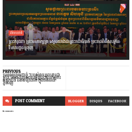
ព័ត៌មានជាតិ
ព្រះករុណា ព្រះមហាក្សត្រ ស្តេចយាងជាព្រះរាជាធិបតី ព្រះរាជពិធីសម្ពោធ
វិមានរដ្ឋធម្មនុញ្ញ
PREVIOUS
ប្រសាសន៍សំខាន់ៗរបស់សម្តេចតេជោ
ហ៊ុន សែន ឱកាសអញ្ជើញចុះជួបកម្មករ
កម្មការិនី ជិត២ម៉ឺននាក់ ក្នុងរាជធានី
ភ្នំពេញ
POST
COMMENT
BLOGGER
DISQUS
FACEBOOK
No comments