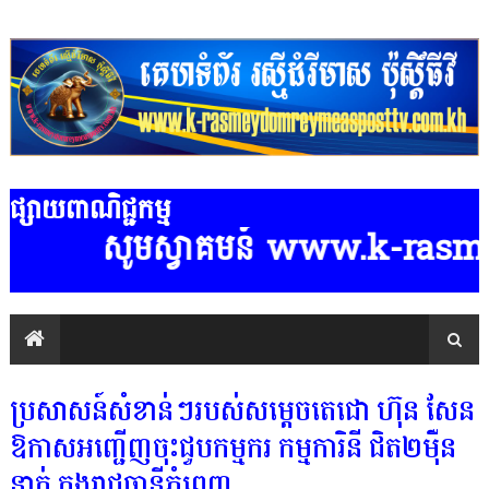
ផ្សាយពាណិជ្ជកម្ម
សូមស្វាគមន៍ www.k-rasmeydomreyme
ប្រសាសន៍សំខាន់ៗរបស់សម្តេចតេជោ ហ៊ុន សែន
ឱកាសអញ្ជើញចុះជួបកម្មករ កម្មការិនី ជិត២ម៉ឺន
នាក់ ក្នុងរាជធានីភ្នំពេញ