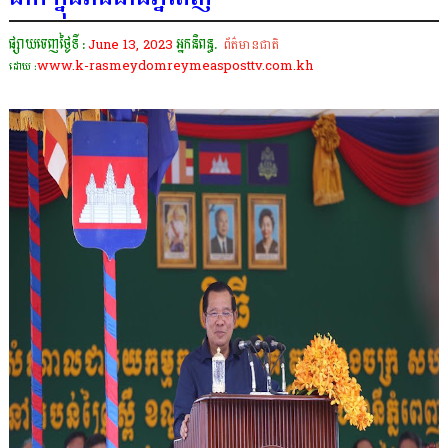
ផ្សាយចេញថ្ងៃទី :
June 13, 2023
អ្នកនិពន្ធ.
ព័ត៌មានជាតិ
www.k-rasmeydomreymeasposttv.com.kh
ដោយ :