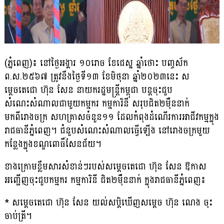
(ភ្នំពេញ)៖ នៅថ្ងៃអង្គារ ១០រោច ខែជេស្ឋ ឆ្នាំថោះ បញ្ចស័ក
ព.ស.២៥៦៧ ត្រូវនឹង​ថ្ងៃទី១៣ ខែមិថុនា ឆ្នាំ២០២៣នេះ ស
ម្តេចតេជោ ហ៊ុន សែន នាយករដ្ឋមន្ត្រី​កម្ពុជា បន្តចុះជួប
សំណេះសំណាលជាមួយកម្មករ កម្មការិនី សរុបជិត២ម៉ឺននាក់
មកពីរោងចក្រ សហគ្រាសចំនួន១១ ដែលកំពុងដំណើរការអាជីវកម្មក្នុង
រាជធានី​ភ្នំពេញ។ ជំនួបសំណេះសំណាលធ្វើឡើង នៅរោងចក្រមួយ
កន្លែងក្នុងខណ្ឌពោធិ៍សែនជ័យ។
ខាងក្រោមខ្លឹមសារសំខាន់ៗរបស់សម្តេចតេជោ ហ៊ុន សែន ឱកាស
អញ្ជើញចុះជួបកម្មករ កម្មការិនី ជិត២ម៉ឺននាក់ ក្នុងរាជធានីភ្នំពេញ៖
* សម្តេចតេជោ ហ៊ុន សែន យល់សប្តិឃើញសម្តេច ហ៊ុន ណេង ចុះ
ចាប់ត្រី។