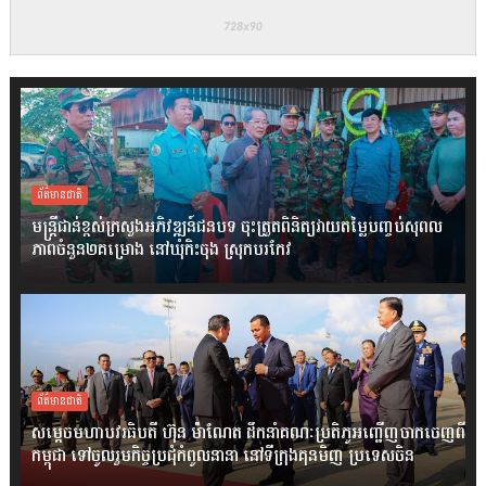
ព័ត៌មានជាតិ
មន្ត្រីជាន់ខ្ពស់ក្រសួងអភិវឌ្ឍន៍ជនបទ ចុះត្រួតពិនិត្យវាយតម្លៃបញ្ចប់សុពល
ភាពចំនួន២គម្រោង នៅឃុំកិះចុង ស្រុកបរកែវ
ព័ត៌មានជាតិ
សម្តេចមហាបវរធិបតី ហ៊ុន ម៉ាណែត ដឹកនាំគណៈប្រតិភូអញ្ជើញចាកចេញពី
កម្ពុជា ទៅចូលរួមកិច្ចប្រជុំកំពូលនានា នៅទីក្រុងគុនមិញ ប្រទេសចិន