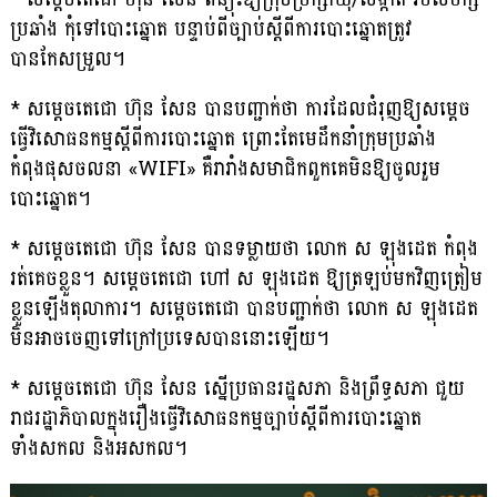
ប្រឆាំង កុំទៅបោះឆ្នោត បន្ទាប់ពីច្បាប់ស្តីពីការបោះឆ្នោតត្រូវ
បានកែសម្រួល។
* សម្តេចតេជោ ហ៊ុន សែន បានបញ្ជាក់ថា ការដែលជំរុញឱ្យសម្តេច
ធ្វើវិសោធនកម្មស្តីពីការបោះឆ្នោត ព្រោះតែមេដឹកនាំក្រុមប្រឆាំង
កំពុងផុសចលនា «WIFI» គឺរារាំងសមាជិកពួកគេមិនឱ្យចូលរួម
បោះឆ្នោត។
* សម្តេចតេជោ ហ៊ុន សែន បានទម្លាយថា លោក ស ឡុងដេត កំពុង
រត់គេចខ្លួន។ សម្តេចតេជោ ហៅ ស ឡុងដេត ឱ្យត្រឡប់មកវិញត្រៀម
ខ្លួនឡើងតុលាការ។ សម្តេចតេជោ បានបញ្ជាក់ថា លោក ស ឡុងដេត
មិនអាចចេញទៅក្រៅប្រទេសបាននោះឡើយ។
* សម្តេចតេជោ ហ៊ុន សែន ស្នើប្រធានរដ្ឋសភា និងព្រឹទ្ធសភា ជួយ
រាជរដ្ឋាភិបាលក្នុងរឿងធ្វើវិសោធនកម្មច្បាប់ស្តីពីការបោះឆ្នោត
ទាំងសកល និងអសកល។