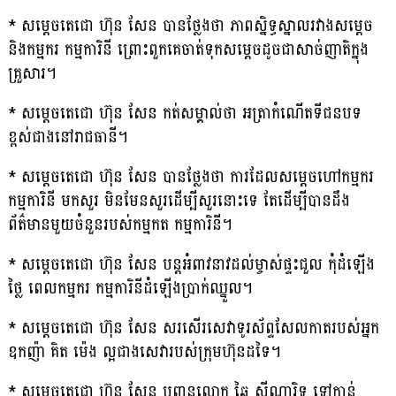
* សម្តេចតេជោ ហ៊ុន សែន បានថ្លែងថា ភាពស្និទ្ធស្នាលរវាងសម្តេច
និងកម្មករ កម្មការិនី ព្រោះពួកគេចាត់ទុកសម្តេចដូចជាសាច់ញាតិក្នុង
គ្រួសារ។
* សម្តេចតេជោ ហ៊ុន សែន កត់សម្គាល់ថា អត្រាកំណើតទីជនបទ
ខ្ពស់ជាងនៅរាជធានី។
* សម្តេចតេជោ ហ៊ុន សែន បានថ្លែងថា ការដែលសម្តេចហៅកម្មករ
កម្មការិនី មកសួរ មិនមែនសួរដើម្បីសួរនោះទេ តែដើម្បីបានដឹង
ព័ត៌មានមួយចំនួនរបស់កម្មកត កម្មការិនី។
* សម្តេចតេជោ ហ៊ុន សែន បន្តអំពាវនាវដល់ម្ចាស់ផ្ទះជួល កុំដំឡើង
ថ្លៃ ពេលកម្មករ កម្មការិនីដំឡើងប្រាក់ឈ្នួល។
* សម្តេចតេជោ ហ៊ុន សែន សរសើរសេវាទូរស័ព្ទសែលកាតរបស់អ្នក
ឧកញ៉ា គិត ម៉េង ល្អជាងសេវារបស់ក្រុមហ៊ុនដទៃ។
* សម្តេចតេជោ ហ៊ុន សែន បញ្ជូនលោក ឆៃ ស៊ីណារិទ្ធ ទៅកាន់