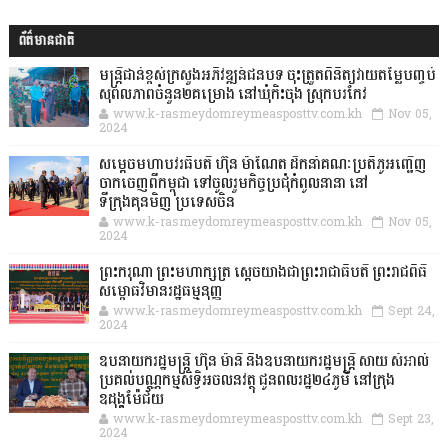
ព័ត៌មានជាតិ
មន្ត្រីជាន់ខ្ពស់ក្រសួងអភិវឌ្ឍន៍ជនបទ ចុះត្រួតពិនិត្យវាយតម្លៃបញ្ចប់
សុពលភាពចំនួន២គម្រោង នៅឃុំកិះចុង ស្រុកបរកែវ
www.k-rasmeydomreymeasposttv.com.kh
Nov 05,
2024
សម្តេចមហាបវរធិបតី ហ៊ុន ម៉ាណែត ដឹកនាំគណៈប្រតិភូអញ្ជើញ
ចាកចេញពីកម្ពុជា ទៅចូលរួមកិច្ចប្រជុំកំពូលនានា នៅ
ទីក្រុងគុនមិញ ប្រទេសចិន
www.k-rasmeydomreymeasposttv.com.kh
Nov 05,
2024
ព្រះករុណា ព្រះមហាក្សត្រ ស្តេចយាងជាព្រះរាជាធិបតី ព្រះរាជពិធី
សម្ពោធវិមានរដ្ឋធម្មនុញ្ញ
www.k-rasmeydomreymeasposttv.com.kh
Sept 24,
2024
ឧបនាយករដ្ឋមន្ដ្រី ហ៊ុន ម៉ានី និងឧបនាយករដ្ឋមន្ដ្រី សាយ សំអាល់
ប្រគល់បណ្ណកម្មសិទ្ធិអចលនវត្ថុ ជូនពលរដ្ឋ២៤ភូមិ នៅក្រុង
ឧដុង្គម៉ែជ័យ
www.k-rasmeydomreymeasposttv.com.kh
Sept 23,
2024