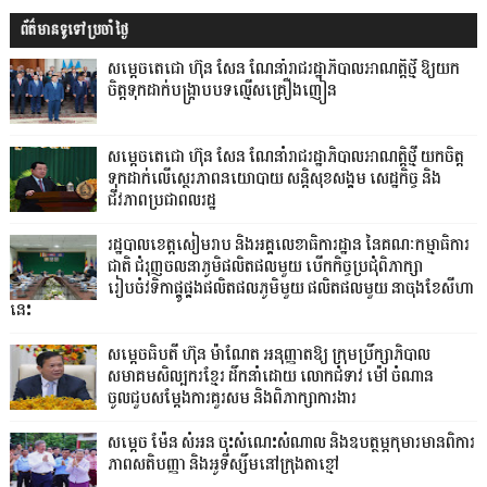
ព័ត៌មានទូទៅប្រចាំថ្ងៃ
សម្តេចតេជោ ហ៊ុន សែន ណែនាំរាជរដ្ឋាភិបាលអាណត្តិថ្មី ឱ្យយក
ចិត្តទុកដាក់បង្ក្រាបបទល្មើសគ្រឿងញៀន
សម្តេចតេជោ ហ៊ុន សែន ណែនាំរាជរដ្ឋាភិបាលអាណត្តិថ្មី យកចិត្ត
ទុកដាក់លើស្ថេរភាពនយោបាយ សន្តិសុខសង្គម សេដ្ឋកិច្ច និង
ជីវភាពប្រជាពលរដ្ឋ
រដ្ឋបាលខេត្តសៀមរាប និងអគ្គលេខាធិការដ្ឋាន នៃគណៈកម្មាធិការ
ជាតិ ជំរុញចលនាភូមិផលិតផលមួយ បើកកិច្ចប្រជុំពិភាក្សា
រៀបចំវទិកាផ្គូផ្គងផលិតផលភូមិមួយ ផលិតផលមួយ នាចុងខែសីហា
នេះ
សម្តេចធិបតី ហ៊ុន ម៉ាណែត អនុញ្ញាតឱ្យ ក្រុមប្រឹក្សាភិបាល
សមាគមសិល្បករខ្មែរ ដឹកនាំដោយ លោកជំទាវ ម៉ៅ ចំណាន
ចូលជួបសម្ដែងការគួរសម និងពិភាក្សាការងារ
សម្តេច ម៉ែន សំអន ចុះសំណេះសំណាល និងឧបត្ថម្ភកុមារមានពិការ
ភាពសតិបញ្ញា និងអូទីស្សឹមនៅក្រុងតាខ្មៅ