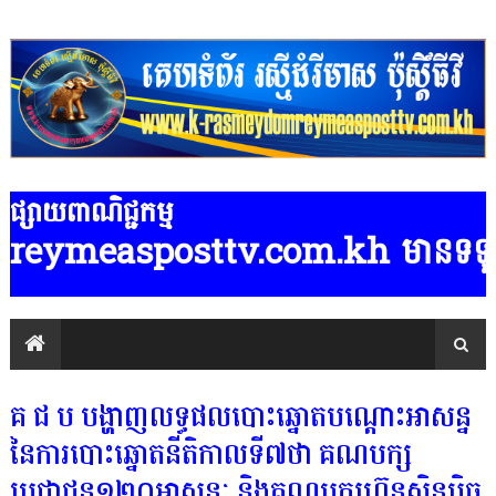
ផ្សាយពាណិជ្ជកម្ម
posttv.com.kh មានទទួលផ្សាយពាណិជ្ជ
គ.ជ.ប.បង្ហាញលទ្ធផលបោះឆ្នោតបណ្តោះអាសន្ន
នៃការបោះឆ្នោតនីតិកាលទី៧ថា គណបក្ស
ប្រជាជន១២០អាសនៈ និងគណបក្សហ៊្វុនស៊ិនប៉ិច