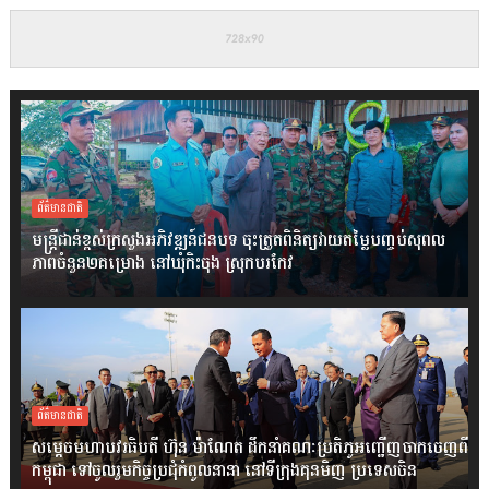
ព័ត៌មានជាតិ
មន្ត្រីជាន់ខ្ពស់ក្រសួងអភិវឌ្ឍន៍ជនបទ ចុះត្រួតពិនិត្យវាយតម្លៃបញ្ចប់សុពល
ភាពចំនួន២គម្រោង នៅឃុំកិះចុង ស្រុកបរកែវ
ព័ត៌មានជាតិ
សម្តេចមហាបវរធិបតី ហ៊ុន ម៉ាណែត ដឹកនាំគណៈប្រតិភូអញ្ជើញចាកចេញពី
កម្ពុជា ទៅចូលរួមកិច្ចប្រជុំកំពូលនានា នៅទីក្រុងគុនមិញ ប្រទេសចិន