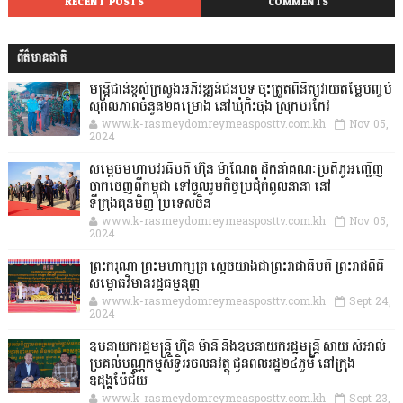
RECENT POSTS
COMMENTS
ព័ត៌មានជាតិ
មន្ត្រីជាន់ខ្ពស់ក្រសួងអភិវឌ្ឍន៍ជនបទ ចុះត្រួតពិនិត្យវាយតម្លៃបញ្ចប់
សុពលភាពចំនួន២គម្រោង នៅឃុំកិះចុង ស្រុកបរកែវ
www.k-rasmeydomreymeasposttv.com.kh
Nov 05,
2024
សម្តេចមហាបវរធិបតី ហ៊ុន ម៉ាណែត ដឹកនាំគណៈប្រតិភូអញ្ជើញ
ចាកចេញពីកម្ពុជា ទៅចូលរួមកិច្ចប្រជុំកំពូលនានា នៅ
ទីក្រុងគុនមិញ ប្រទេសចិន
www.k-rasmeydomreymeasposttv.com.kh
Nov 05,
2024
ព្រះករុណា ព្រះមហាក្សត្រ ស្តេចយាងជាព្រះរាជាធិបតី ព្រះរាជពិធី
សម្ពោធវិមានរដ្ឋធម្មនុញ្ញ
www.k-rasmeydomreymeasposttv.com.kh
Sept 24,
2024
ឧបនាយករដ្ឋមន្ដ្រី ហ៊ុន ម៉ានី និងឧបនាយករដ្ឋមន្ដ្រី សាយ សំអាល់
ប្រគល់បណ្ណកម្មសិទ្ធិអចលនវត្ថុ ជូនពលរដ្ឋ២៤ភូមិ នៅក្រុង
ឧដុង្គម៉ែជ័យ
www.k-rasmeydomreymeasposttv.com.kh
Sept 23,