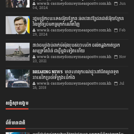
www.k-rasmeydomreymeasposttv.com.kh
Jun
04, 2024
រដ្ឋមន្ត្រីការបរទេសអ៊ុយក្រែន អំពាវនាវឱ្យជនជាតិអ៊ុយក្រែន
វិលត្រឡប់មកស្រុកកំណើតវិញ
www.k-rasmeydomreymeasposttv.com.kh
Feb
29, 2024
នាវាចម្បាំងបំពាក់មីស៊ីលរបស់អាមេរិក ចល័តឆ្លងកាត់ច្រក
សមុទ្រតៃវ៉ាន់ ជាថ្មីម្តងទៀតហើយ
www.k-rasmeydomreymeasposttv.com.kh
Nov
23, 2021
BREAKING NEWS: មានហេតុការណ៍ផ្ទុះនៅជិតស្ថានទូត
អាមេរិកប្រចាំទីក្រុងប៉េកាំង
www.k-rasmeydomreymeasposttv.com.kh
Jul
26, 2018
សន្តិសុខសង្គម
ព័ត៌មានជាតិ