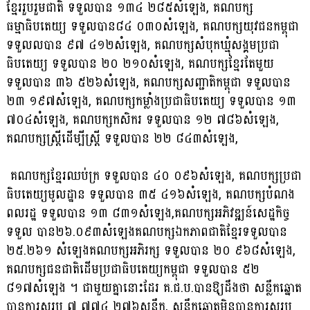
ខ្មែររួបរួមជាតិ ទទួលបាន ១៣៤ ២៨៥សំឡេង, គណបក្ស
ធម្មាធិបតេយ្យ ទទួលបាន៨៤ ០៣០សំឡេង, គណបក្សយុវជនកម្ពុជា
ទទួលលបាន ៩៧ ៤១២សំឡេង, គណបក្សសំបុកឃ្មុំសង្គមប្រជា
ធិបតេយ្យ ទទួលបាន ២០ ២១០សំឡេង, គណបក្សខ្មែរតែមួយ
ទទួលបាន ៣៦ ៥២៦សំឡេង, គណបក្សសញ្ជាតិកម្ពុជា ទទួលបាន
២៣ ១៩៧សំឡេង, គណបក្សកម្លាំងប្រជាធិបតេយ្យ ទទួលបាន ១៣
៧០៤សំឡេង, គណបក្សកសិករ ទទួលបាន ១២ ៧៨៦សំឡេង,
គណបក្សស្ត្រីដើម្បីស្ត្រី ទទួលបាន ២២ ៨៤៣សំឡេង,
គណបក្សខ្មែរឈប់ក្រ ទទួលបាន ៤០ ០៩៦សំឡេង, គណបក្សប្រជា
ធិបតេយ្យមូលដ្ឋាន ទទួលបាន ៣៥ ៤១៦សំឡេង, គណបក្សបំណង
ពលរដ្ឋ ទទួលបាន ១៣ ៨៣១សំឡេង,គណបក្សអភិវឌ្ឍន៍សេដ្ឋកិច្ច
ទទួល បាន២៦.០៩៣សំឡេងគណបក្សឯកភាពជាតិខ្មែរទទួលបាន
២៥.២៦១ សំឡេងគណបក្សអភិរក្ស ទទួលបាន ២០ ៩៦៨សំឡេង,
គណបក្សជនជាតិដើមប្រជាធិបតេយ្យកម្ពុជា ទទួលបាន ៥២
៨១៧សំឡេង ។ ជាមួយគ្នានោះដែរ គ.ជ.ប.បានឱ្យដឹងថា សន្លឹកឆ្នោត
បានការសរុប ៧ ៧៧៤ ២៧៦សន្លឹក, សន្លឹកឆ្នោតមិនបានការសរុប