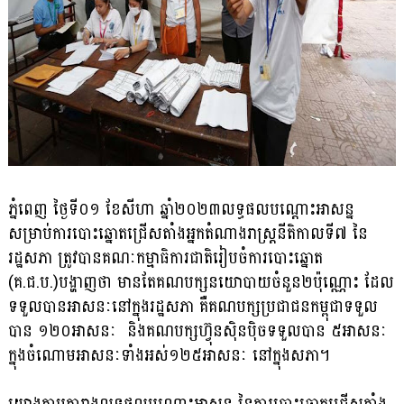
ភ្នំពេញ ថ្ងៃទី០១ ខែសីហា ឆ្នាំ២០២៣លទ្ធផលបណ្តោះអាសន្ន
សម្រាប់ការបោះឆ្នោតជ្រើសតាំងអ្នកតំណាងរាស្ត្រនីតិកាលទី៧ នៃ
រដ្ឋសភា ត្រូវបានគណៈកម្មាធិការជាតិរៀបចំការបោះឆ្នោត
(គ.ជ.ប.)បង្ហាញថា មានតែគណបក្សនយោបាយចំនួន២ប៉ុណ្ណោះ ដែល
ទទួលបានអាសនៈនៅក្នុងរដ្ឋសភា គឺគណបក្សប្រជាជនកម្ពុជាទទួល
បាន ១២០អាសនៈ និងគណបក្សហ៊្វុនស៊ិនប៉ិចទទួលបាន ៥អាសនៈ
ក្នុងចំណោមអាសនៈទាំងអស់១២៥អាសនៈ នៅក្នុងសភា។