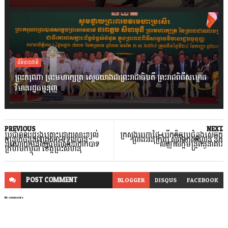
ព័ត៌មានជាតិ
ព្រះករុណា ព្រះមហាក្សត្រ ស្តេចយាងជាព្រះរាជាធិបតី ព្រះរាជពិធីសម្ពោធ
វិមានរដ្ឋធម្មនុញ្ញ
PREVIOUS
NEXT
ប្រជាពលរដ្ឋរងគ្រោះដោយសារខ្យល់
ក្រសួងមហាផ្ទៃ បើកកិច្ចប្រជុំឆ្លងសេចក្តី
កន្ត្រាក់ចំនួន៧គ្រួសារ ទទួលបាន
ព្រាងអនុក្រឹត្យ ស្តីពីឯកសណ្ឋាន និង
អំណោយមនុស្សធម៌ពីសាខាកាកបាទ
សញ្ញាសក្តិមន្រ្តីពន្ធនាគារ
ក្រហមកម្ពុជា ខេត្តព្រះសីហនុ
POST
COMMENT
BLOGGER
DISQUS
FACEBOOK
No comments