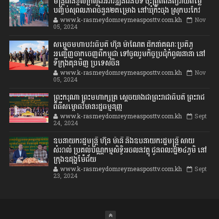
មន្ត្រីជាន់ខ្ពស់ក្រសួងអភិវឌ្ឍន៍ជនបទ ចុះត្រួតពិនិត្យវាយតម្លៃ
បញ្ចប់សុពលភាពចំនួន២គម្រោង នៅឃុំកិះចុង ស្រុកបរកែវ
www.k-rasmeydomreymeasposttv.com.kh
Nov
05, 2024
សម្តេចមហាបវរធិបតី ហ៊ុន ម៉ាណែត ដឹកនាំគណៈប្រតិភូ
អញ្ជើញចាកចេញពីកម្ពុជា ទៅចូលរួមកិច្ចប្រជុំកំពូលនានា នៅ
ទីក្រុងគុនមិញ ប្រទេសចិន
www.k-rasmeydomreymeasposttv.com.kh
Nov
05, 2024
ព្រះករុណា ព្រះមហាក្សត្រ ស្តេចយាងជាព្រះរាជាធិបតី ព្រះរាជ
ពិធីសម្ពោធវិមានរដ្ឋធម្មនុញ្ញ
www.k-rasmeydomreymeasposttv.com.kh
Sept
24, 2024
ឧបនាយករដ្ឋមន្ដ្រី ហ៊ុន ម៉ានី និងឧបនាយករដ្ឋមន្ដ្រី សាយ
សំអាល់ ប្រគល់បណ្ណកម្មសិទ្ធិអចលនវត្ថុ ជូនពលរដ្ឋ២៤ភូមិ នៅ
ក្រុងឧដុង្គម៉ែជ័យ
www.k-rasmeydomreymeasposttv.com.kh
Sept
23, 2024