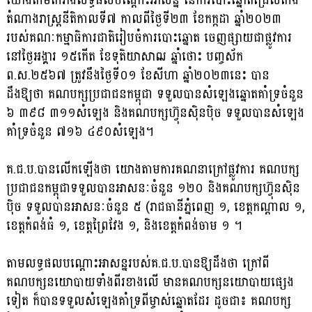
យោងតាមតារាងលទ្ធផលបណ្តោះអាសន្ន នៃការបោះឆ្នោតជ្រើសតាំង
តំណាងរាស្ត្រនីតិកាលទី៧ កាលពីថ្ងៃទី២៣ ខែកក្កដា ឆ្នាំ២០២៣
របស់គណៈកម្មាធិការជាតិរៀបចំការបោះឆ្នោត ចេញផ្សាយជាផ្លូវការ
នៅថ្ងៃអង្គារ ១៥កើត ខែទុតិយាសាឍ ឆ្នាំថោះ បញ្ចស័ក
ព.ស.២៥៦៧ ត្រូវនឹងថ្ងៃទី០១ ខែសីហា ឆ្នាំ២០២៣នេះ បាន
ដឹងឱ្យថា គណបក្សប្រជាជនកម្ពុជា ទទួលបានសំឡេងឆ្នោតគាំទ្រចំនួន
៦ ៣៩៨ ៣១១សំឡេង និងគណបក្សហ៊្វុនស៊ិនប៉ិច ទទួលបានសំឡេង
គាំទ្រចំនួន ៧១៦ ៤៩០សំឡេង។
គ.ជ.ប.បានលើកឡើងថា យោងតាមការគណនាក្រៅផ្លូវការ គណបក្ស
ប្រជាជនកម្ពុជាទទួលបានអាសនៈចំនួន ១២០ និងគណបក្សហ៊្វុនស៊ិន
ប៉ិច ទទួលបានអាសនៈចំនួន ៥ (រាជធានីភ្នំពេញ ១, ខេត្តកណ្តាល ១,
ខេត្តកំពង់ធំ ១, ខេត្តព្រៃវែង ១, និងខេត្តកំពង់ចាម ១ ។
តាមលទ្ធផលបណ្តោះអាសន្នរបស់គ.ជ.ប.បានឱ្យដឹងថា ក្រៅពី
គណបក្សនយោបាយទាំងពីរខាងលើ មានគណបក្សនយោបាយផ្សេង
ទៀត ក៏បានទទួលសំឡេងគាំទ្រពីម្ចាស់ឆ្នោតដែរ ដូចជា៖ គណបក្ស