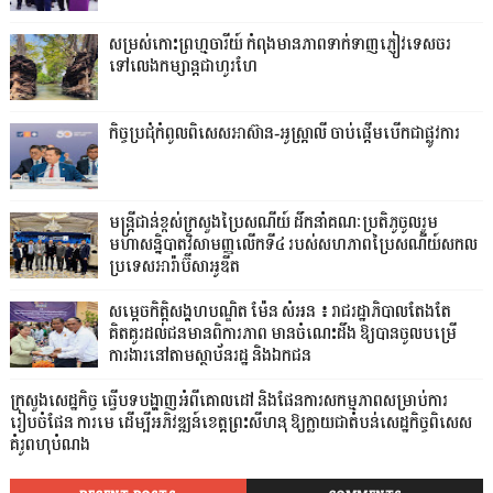
សម្រស់កោះព្រហ្មចារីយ៍ កំពុងមានភាពទាក់ទាញភ្ញៀវទេសចរ
ទៅលេងកម្សាន្តជាហូរហែ
កិច្ចប្រជុំកំពូលពិសេសអាស៊ាន-អូស្ត្រាលី ចាប់ផ្តើមបើកជាផ្លូវការ
មន្ត្រីជាន់ខ្ពស់ក្រសួងប្រៃសណីយ៍ ដឹកនាំគណៈប្រតិភូចូលរួម
មហាសន្និបាតវិសាមញ្ញលើកទី៤ របស់សហភាពប្រៃសណីយ៍សកល
ប្រទេសអារ៉ាប៊ីសាអូឌីត
សម្តេចកិត្តិសង្គហបណ្ឌិត ម៉ែន សំអន ៖ រាជរដ្ឋាភិបាលតែងតែ
គិតគូរដល់ជនមានពិការភាព មានចំណេះដឹង ឱ្យបានចូលបម្រើ
ការងារនៅតាមស្ថាប័នរដ្ឋ និងឯកជន
ក្រសួងសេដ្ឋកិច្ច ធ្វើបទបង្ហាញអំពីគោលដៅ និងផែនការសកម្មភាពសម្រាប់ការ
រៀបចំផែន ការមេ ដើម្បីអភិវឌ្ឍន៍ខេត្តព្រះសីហនុ ឱ្យក្លាយជាតំបន់សេដ្ឋកិច្ចពិសេស
គំរូពហុបំណង