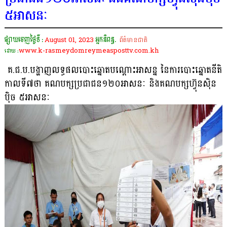
៥អាសនៈ
ផ្សាយចេញថ្ងៃទី :
August 01, 2023
អ្នកនិពន្ធ.
ព័ត៌មានជាតិ
www.k-rasmeydomreymeasposttv.com.kh
ដោយ :
គ.ជ.ប.បង្ហាញលទ្ធផលបោះឆ្នោតបណ្តោះអាសន្ន នៃការបោះឆ្នោតនីតិ
កាលទី៧ថា គណបក្សប្រជាជន១២០អាសនៈ និងគណបក្សហ៊្វុនស៊ិន
ប៉ិច ៥អាសនៈ