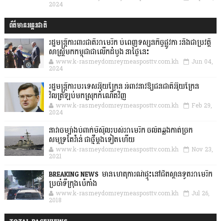
2024
ព័ត៌មានអន្តរជាតិ
រដ្ឋមន្រ្តីការពារជាតិអាមេរិក បំពេញទស្សនកិច្ចផ្លូវកា រនិងជាប្រវត្តិ
សាស្រ្តមកកម្ពុជាជាលើកដំបូង នាថ្ងៃនេះ
www.k-rasmeydomreymeasposttv.com.kh
Jun 04,
2024
រដ្ឋមន្ត្រីការបរទេសអ៊ុយក្រែន អំពាវនាវឱ្យជនជាតិអ៊ុយក្រែន
វិលត្រឡប់មកស្រុកកំណើតវិញ
www.k-rasmeydomreymeasposttv.com.kh
Feb 29,
2024
នាវាចម្បាំងបំពាក់មីស៊ីលរបស់អាមេរិក ចល័តឆ្លងកាត់ច្រក
សមុទ្រតៃវ៉ាន់ ជាថ្មីម្តងទៀតហើយ
www.k-rasmeydomreymeasposttv.com.kh
Nov 23,
2021
BREAKING NEWS: មានហេតុការណ៍ផ្ទុះនៅជិតស្ថានទូតអាមេរិក
ប្រចាំទីក្រុងប៉េកាំង
www.k-rasmeydomreymeasposttv.com.kh
Jul 26,
2018