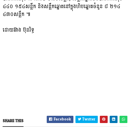
៤៤០ ១៥៤សន្លឹក និងសន្លឹកឆ្នោតនៅក្នុងហិបឆ្នោតចំនួន ៨ ២១៤
៤៣០សន្លឹក ៕
ដោយអ៊ាង ប៊ុនរិទ្ធ
Facebook
Twitter
SHARE THIS