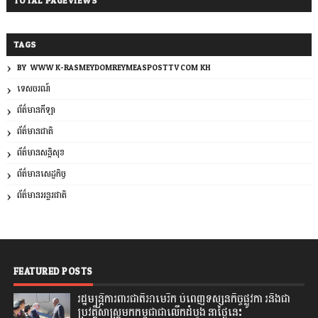
TOTAL PAGEVIEWS
TAGS
BY: WWW.K-RASMEYDOMREYMEASPOSTTV.COM.KH
ទេសចរណ៍
ព័ត៌មានកីឡា
ព័ត៌មានជាតិ
ព័ត៌មានសន្តិសុខ
ព័ត៌មានសេដ្ឋកិច្ច
ព័ត៌មានអន្តរជាតិ
FEATURED POSTS
រដ្ឋមន្រ្តីការពារជាតិអាមេរិក បំពេញទស្សនកិច្ចផ្លូវកា រនិងជា
ប្រវត្តិសាស្រ្តមកកម្ពុជាជាលើកដំបូង នាថ្ងៃនេះ