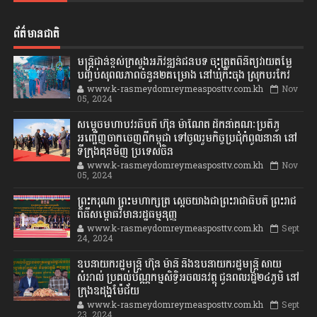
ព័ត៌មានជាតិ
មន្ត្រីជាន់ខ្ពស់ក្រសួងអភិវឌ្ឍន៍ជនបទ ចុះត្រួតពិនិត្យវាយតម្លៃ
បញ្ចប់សុពលភាពចំនួន២គម្រោង នៅឃុំកិះចុង ស្រុកបរកែវ
www.k-rasmeydomreymeasposttv.com.kh
Nov
05, 2024
សម្តេចមហាបវរធិបតី ហ៊ុន ម៉ាណែត ដឹកនាំគណៈប្រតិភូ
អញ្ជើញចាកចេញពីកម្ពុជា ទៅចូលរួមកិច្ចប្រជុំកំពូលនានា នៅ
ទីក្រុងគុនមិញ ប្រទេសចិន
www.k-rasmeydomreymeasposttv.com.kh
Nov
05, 2024
ព្រះករុណា ព្រះមហាក្សត្រ ស្តេចយាងជាព្រះរាជាធិបតី ព្រះរាជ
ពិធីសម្ពោធវិមានរដ្ឋធម្មនុញ្ញ
www.k-rasmeydomreymeasposttv.com.kh
Sept
24, 2024
ឧបនាយករដ្ឋមន្ដ្រី ហ៊ុន ម៉ានី និងឧបនាយករដ្ឋមន្ដ្រី សាយ
សំអាល់ ប្រគល់បណ្ណកម្មសិទ្ធិអចលនវត្ថុ ជូនពលរដ្ឋ២៤ភូមិ នៅ
ក្រុងឧដុង្គម៉ែជ័យ
www.k-rasmeydomreymeasposttv.com.kh
Sept
23, 2024