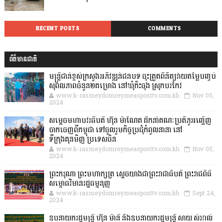
RECENT POSTS
COMMENTS
ព័ត៌មានជាតិ
មន្ត្រីជាន់ខ្ពស់ក្រសួងអភិវឌ្ឍន៍ជនបទ ចុះត្រួតពិនិត្យវាយតម្លៃបញ្ចប់
សុពលភាពចំនួន២គម្រោង នៅឃុំកិះចុង ស្រុកបរកែវ
www.k-rasmeydomreymeasposttv.com.kh
Nov 05,
2024
សម្តេចមហាបវរធិបតី ហ៊ុន ម៉ាណែត ដឹកនាំគណៈប្រតិភូអញ្ជើញ
ចាកចេញពីកម្ពុជា ទៅចូលរួមកិច្ចប្រជុំកំពូលនានា នៅ
ទីក្រុងគុនមិញ ប្រទេសចិន
www.k-rasmeydomreymeasposttv.com.kh
Nov 05,
2024
ព្រះករុណា ព្រះមហាក្សត្រ ស្តេចយាងជាព្រះរាជាធិបតី ព្រះរាជពិធី
សម្ពោធវិមានរដ្ឋធម្មនុញ្ញ
www.k-rasmeydomreymeasposttv.com.kh
Sept 24,
2024
ឧបនាយករដ្ឋមន្ដ្រី ហ៊ុន ម៉ានី និងឧបនាយករដ្ឋមន្ដ្រី សាយ សំអាល់