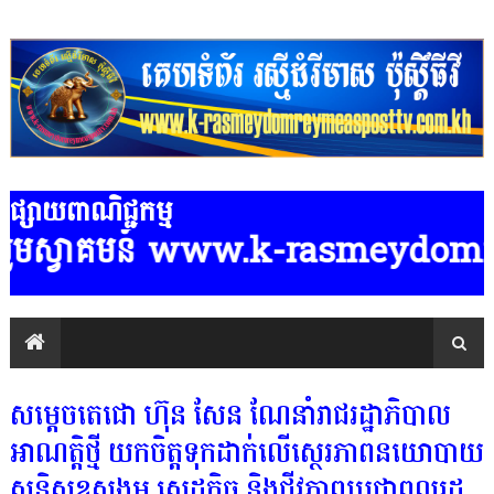
ផ្សាយពាណិជ្ជកម្ម
ស្វាគមន៍ www.k-rasmeydomreymeaspo
សម្តេចតេជោ ហ៊ុន សែន ណែនាំរាជរដ្ឋាភិបាល
អាណត្តិថ្មី យកចិត្តទុកដាក់លើស្ថេរភាពនយោបាយ
សន្តិសុខសង្គម សេដ្ឋកិច្ច និងជីវភាពប្រជាពលរដ្ឋ