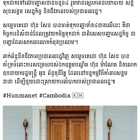
ទុកដាក់ទៅលើបញ្ហាសំខាន់ចំនួន៤ រួមមានស្ថេរភាពនយោបាយ សន្តិ
សុខសង្គម សេដ្ឋកិច្ច និងជីវភាពរបស់ប្រជាពលរដ្ឋ។
សម្តេចតេជោ ហ៊ុន សែន បានចាត់ទុកបញ្ហាទាំង៤ខាងលើនេះ គឺជា
កិច្ចការដ៏សំខាន់ដែលត្រូវយកចិត្តទុកដាក់ ជាពិសេសបញ្ហាសេដ្ឋកិច្ច ជា
បញ្ហាដែលសាកលលោកកំពុងប្រឈម។
ពាក់ព័ន្ធនឹងជីវភាពប្រជាពលរដ្ឋវិញ សម្តេចតេជោ ហ៊ុន សែន បាន
គាំទ្រចំពោះ​ការ​សម្រេចរបស់ឯកឧត្តមបណ្ឌិត ហ៊ុន ម៉ាណែត និងលោក
ឧបនាយករដ្ឋមន្ត្រី អូន ព័ន្ធមុនីរ័ត្ន ដែលនៅបន្តកម្មវិធីគាំពារសង្គម
នានា ដើម្បីជួយដោះស្រាយ​ការលំបាក​របស់ប្រជាពលរដ្ឋ៕
#Hunmanet #Cambodia 🇰🇭