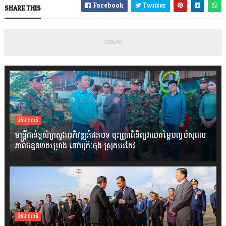
Facebook
Twitter
SHARE THIS
ព័ត៌មានជាតិ
មន្ត្រីជាន់ខ្ពស់ក្រសួងអភិវឌ្ឍន៍ជនបទ ចុះត្រួតពិនិត្យវាយតម្លៃបញ្ចប់សុពល
ភាពចំនួន២គម្រោង នៅឃុំកិះចុង ស្រុកបរកែវ
ព័ត៌មានជាតិ