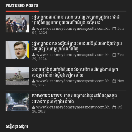
FEATURED POSTS
រដ្ឋមន្រ្តីការពារជាតិអាមេរិក បំពេញទស្សនកិច្ចផ្លូវកា រនិងជា
ប្រវត្តិសាស្រ្តមកកម្ពុជាជាលើកដំបូង នាថ្ងៃនេះ
www.k-rasmeydomreymeasposttv.com.kh
Jun
04, 2024
រដ្ឋមន្ត្រីការបរទេសអ៊ុយក្រែន អំពាវនាវឱ្យជនជាតិអ៊ុយក្រែន
វិលត្រឡប់មកស្រុកកំណើតវិញ
www.k-rasmeydomreymeasposttv.com.kh
Feb
29, 2024
នាវាចម្បាំងបំពាក់មីស៊ីលរបស់អាមេរិក ចល័តឆ្លងកាត់ច្រក
សមុទ្រតៃវ៉ាន់ ជាថ្មីម្តងទៀតហើយ
www.k-rasmeydomreymeasposttv.com.kh
Nov
23, 2021
BREAKING NEWS: មានហេតុការណ៍ផ្ទុះនៅជិតស្ថានទូត
អាមេរិកប្រចាំទីក្រុងប៉េកាំង
www.k-rasmeydomreymeasposttv.com.kh
Jul
26, 2018
សន្តិសុខសង្គម