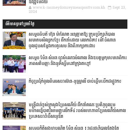
ឧដុង្គម៉ែជ័យ
www.k-rasmeydomreymeasposttv.com.kh
Sept 23,
2024
ព័ត៌មានទូទៅប្រចាំថ្ងៃ
សម្តេចធិបតី ហ៊ុន ម៉ាណែត អនុញ្ញាតឱ្យ ក្រុមប្រឹក្សាភិបាល
សមាគមសិល្បករខ្មែរ ដឹកនាំដោយ លោកជំទាវ ម៉ៅ ចំណាន
ចូលជួបសម្ដែងការគួរសម និងពិភាក្សាការងារ
សម្តេច ម៉ែន សំអន ចុះសំណេះសំណាល និងឧបត្ថម្ភកុមារមានពិការ
ភាពសតិបញ្ញា និងអូទីស្សឹមនៅក្រុងតាខ្មៅ
កិច្ចប្រជុំកំពូលពិសេសអាស៊ាន-អូស្ត្រាលី ចាប់ផ្តើមបើកជាផ្លូវការ
មន្ត្រីជាន់ខ្ពស់ក្រសួងប្រៃសណីយ៍ ដឹកនាំគណៈប្រតិភូចូលរួម
មហាសន្និបាតវិសាមញ្ញលើកទី៤ របស់សហភាពប្រៃសណីយ៍សកល
ប្រទេសអារ៉ាប៊ីសាអូឌីត
សម្តេចកិត្តិសង្គហបណ្ឌិត ម៉ែន សំអន ៖ រាជរដ្ឋាភិបាលតែងតែ