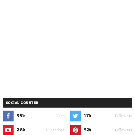
SOCIAL COUNTER
3.5k
1.7k
Likes
Followers
2.8k
524
Subscribes
Followers