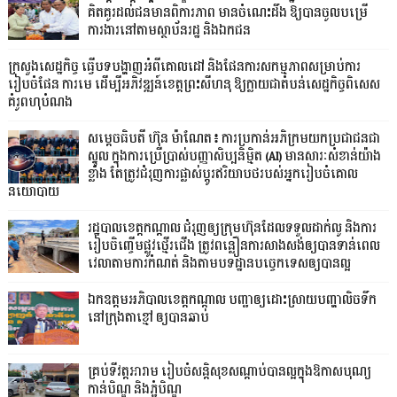
គិតគូរដល់ជនមានពិការភាព មានចំណេះដឹង ឱ្យបានចូលបម្រើ
ការងារនៅតាមស្ថាប័នរដ្ឋ និងឯកជន
ក្រសួងសេដ្ឋកិច្ច ធ្វើបទបង្ហាញអំពីគោលដៅ និងផែនការសកម្មភាពសម្រាប់ការ
រៀបចំផែន ការមេ ដើម្បីអភិវឌ្ឍន៍ខេត្តព្រះសីហនុ ឱ្យក្លាយជាតំបន់សេដ្ឋកិច្ចពិសេស
គំរូពហុបំណង
សម្តេចធិបតី ហ៊ុន ម៉ាណែត៖ ការប្រកាន់អភិក្រមយកប្រជាជនជា
ស្នូល ក្នុងការប្រើប្រាស់បញ្ញាសិប្បនិម្មិត (AI) មានសារៈសំខាន់យ៉ាង
ខ្លាំង តែត្រូវជំរុញការផ្លាស់ប្តូរឥរិយាបថរបស់អ្នករៀបចំគោល
នយោបាយ
រដ្ឋបាលខេត្តកណ្ដាល ជំរុញឲ្យក្រុមហ៊ុនដែលទទួលដាក់លូ និងការ
រៀបចិញ្ចើមផ្លូវថ្មើរជើង ត្រូវពន្លឿនការសាងសង់ឲ្យបានទាន់ពេល
វេលាតាមការកំណត់ និងតាមបទដ្ឋានបច្ចេកទេសឲ្យបានល្អ
ឯកឧត្តមអភិបាលខេត្តកណ្ដាល បញ្ជាឲ្យដោះស្រាយបញ្ហាលិចទឹក
នៅក្រុងតាខ្មៅ ឲ្យបានឆាប់
គ្រប់ទីវត្តអារាម រៀបចំសន្តិសុខសណ្តាប់បានល្អក្នុងឱកាសបុណ្យ
កាន់បិណ្ឌ និងភ្ជុំបិណ្ឌ