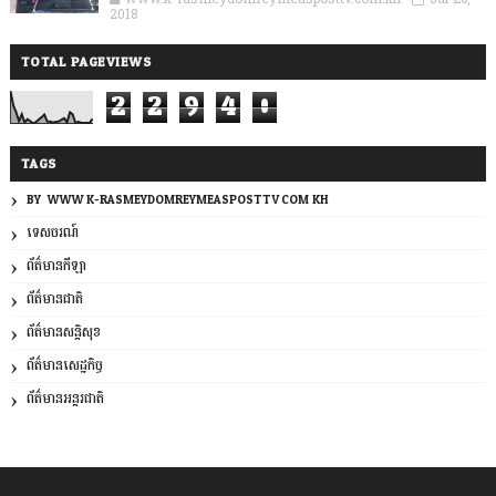
2018
TOTAL PAGEVIEWS
2
2
9
4
0
TAGS
BY: WWW.K-RASMEYDOMREYMEASPOSTTV.COM.KH
ទេសចរណ៍
ព័ត៌មានកីឡា
ព័ត៌មានជាតិ
ព័ត៌មានសន្តិសុខ
ព័ត៌មានសេដ្ឋកិច្ច
ព័ត៌មានអន្តរជាតិ