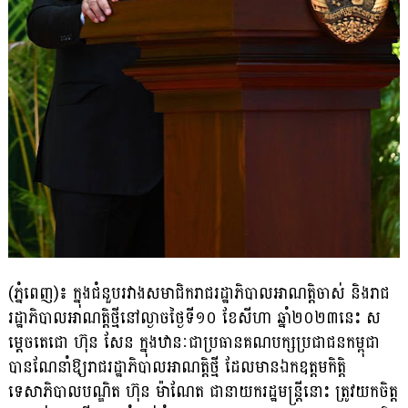
(ភ្នំពេញ)៖ ក្នុងជំនួបរវាងសមាជិករាជរដ្ឋាភិបាលអាណត្តិចាស់ និងរាជ
រដ្ឋាភិបាល​អាណត្តិថ្មីនៅល្ងាចថ្ងៃទី១០ ខែសីហា ឆ្នាំ២០២៣នេះ ស
ម្តេចតេជោ ហ៊ុន សែន ក្នុងឋានៈជាប្រធានគណបក្សប្រជាជនកម្ពុជា
បានណែនាំឱ្យរាជរដ្ឋាភិបាល​អាណត្តិ​ថ្មី ដែលមានឯកឧត្តមកិត្តិ
ទេសាភិបាលបណ្ឌិត ហ៊ុន ម៉ាណែត ជានាយករដ្ឋមន្ត្រី​នោះ ត្រូវយកចិត្ត