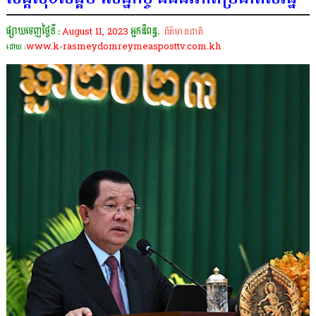
ផ្សាយចេញថ្ងៃទី :
August 11, 2023
អ្នកនិពន្ធ.
ព័ត៌មានជាតិ
www.k-rasmeydomreymeasposttv.com.kh
ដោយ :