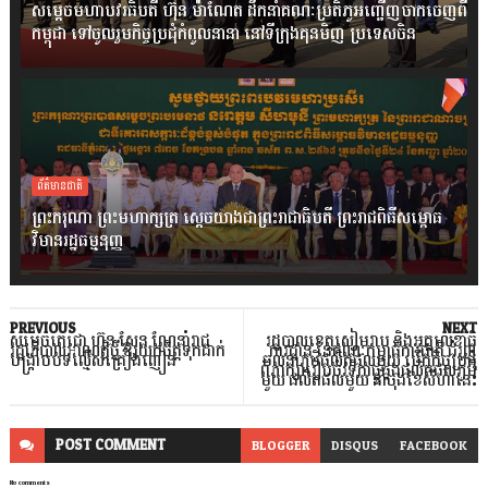
សម្តេចមហាបវរធិបតី ហ៊ុន ម៉ាណែត ដឹកនាំគណៈប្រតិភូអញ្ជើញចាកចេញពី
កម្ពុជា ទៅចូលរួមកិច្ចប្រជុំកំពូលនានា នៅទីក្រុងគុនមិញ ប្រទេសចិន
ព័ត៌មានជាតិ
ព្រះករុណា ព្រះមហាក្សត្រ ស្តេចយាងជាព្រះរាជាធិបតី ព្រះរាជពិធីសម្ពោធ
វិមានរដ្ឋធម្មនុញ្ញ
PREVIOUS
NEXT
សម្តេចតេជោ ហ៊ុន សែន ណែនាំរាជ
រដ្ឋបាលខេត្តសៀមរាប និងអគ្គលេខាធិ
រដ្ឋាភិបាលអាណត្តិថ្មី ឱ្យយកចិត្តទុកដាក់
ការដ្ឋាន នៃគណៈកម្មាធិការជាតិ ជំរុញ
បង្ក្រាបបទល្មើសគ្រឿងញៀន
ចលនាភូមិផលិតផលមួយ បើកកិច្ចប្រជុំ
ពិភាក្សារៀបចំវទិកាផ្គូផ្គងផលិតផលភូមិ
មួយ ផលិតផលមួយ នាចុងខែសីហានេះ
POST
COMMENT
BLOGGER
DISQUS
FACEBOOK
No comments