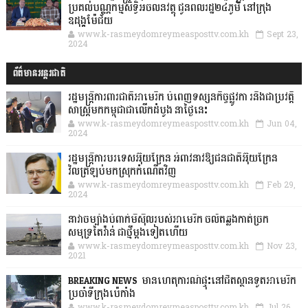
ប្រគល់បណ្ណកម្មសិទ្ធិអចលនវត្ថុ ជូនពលរដ្ឋ២៤ភូមិ នៅក្រុង
ឧដុង្គម៉ែជ័យ
www.k-rasmeydomreymeasposttv.com.kh
Sept 23,
2024
ព័ត៌មានអន្តរជាតិ
រដ្ឋមន្រ្តីការពារជាតិអាមេរិក បំពេញទស្សនកិច្ចផ្លូវកា រនិងជាប្រវត្តិ
សាស្រ្តមកកម្ពុជាជាលើកដំបូង នាថ្ងៃនេះ
www.k-rasmeydomreymeasposttv.com.kh
Jun 04,
2024
រដ្ឋមន្ត្រីការបរទេសអ៊ុយក្រែន អំពាវនាវឱ្យជនជាតិអ៊ុយក្រែន
វិលត្រឡប់មកស្រុកកំណើតវិញ
www.k-rasmeydomreymeasposttv.com.kh
Feb 29,
2024
នាវាចម្បាំងបំពាក់មីស៊ីលរបស់អាមេរិក ចល័តឆ្លងកាត់ច្រក
សមុទ្រតៃវ៉ាន់ ជាថ្មីម្តងទៀតហើយ
www.k-rasmeydomreymeasposttv.com.kh
Nov 23,
2021
BREAKING NEWS: មានហេតុការណ៍ផ្ទុះនៅជិតស្ថានទូតអាមេរិក
ប្រចាំទីក្រុងប៉េកាំង
www.k-rasmeydomreymeasposttv.com.kh
Jul 26,