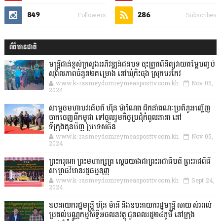
849
286
Followers
Subscribes
ព័ត៌មានជាតិ
មន្ត្រីជាន់ខ្ពស់ក្រសួងអភិវឌ្ឍន៍ជនបទ ចុះត្រួតពិនិត្យវាយតម្លៃបញ្ចប់
សុពលភាពចំនួន២គម្រោង នៅឃុំកិះចុង ស្រុកបរកែវ
www.k-rasmeydomreymeasposttv.com.kh
Nov 05,
2024
សម្តេចមហាបវរធិបតី ហ៊ុន ម៉ាណែត ដឹកនាំគណៈប្រតិភូអញ្ជើញ
ចាកចេញពីកម្ពុជា ទៅចូលរួមកិច្ចប្រជុំកំពូលនានា នៅ
ទីក្រុងគុនមិញ ប្រទេសចិន
www.k-rasmeydomreymeasposttv.com.kh
Nov 05,
2024
ព្រះករុណា ព្រះមហាក្សត្រ ស្តេចយាងជាព្រះរាជាធិបតី ព្រះរាជពិធី
សម្ពោធវិមានរដ្ឋធម្មនុញ្ញ
www.k-rasmeydomreymeasposttv.com.kh
Sept 24,
2024
ឧបនាយករដ្ឋមន្ដ្រី ហ៊ុន ម៉ានី និងឧបនាយករដ្ឋមន្ដ្រី សាយ សំអាល់
ប្រគល់បណ្ណកម្មសិទ្ធិអចលនវត្ថុ ជូនពលរដ្ឋ២៤ភូមិ នៅក្រុង