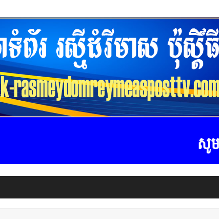
សូមស្វាគ