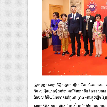
(ភ្នំពេញ)៖ សម្តេចកិត្តិសង្គហបណ្ឌិត ម៉ែន សំអន ឧបនាយករដ្
កិច្ច សង្ឃឹមយ៉ាងម៉ុតមាំថា អ្នកវិនិយោគចិននឹងទទួលបានស
ពិសេស វិស័យដែលមាននៅក្នុងគម្រោង «ការផ្តួចផ្តើមខ្ស
សម្តេចកិត្តិសង្គហបណ្ឌិត ម៉ែន សំអន ថ្លែងបែបនេះ 