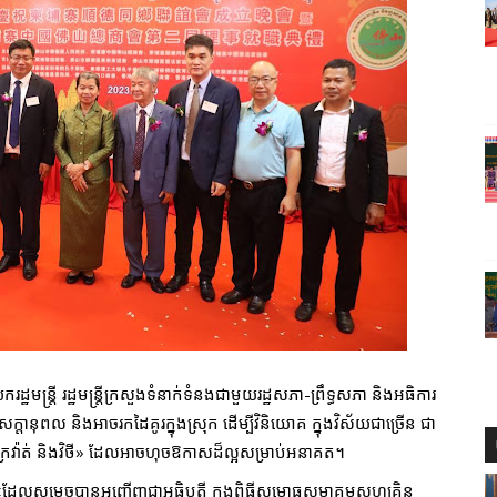
ឋមន្ត្រី រដ្ឋមន្ត្រីក្រសួងទំនាក់ទំនងជាមួយរដ្ឋសភា-ព្រឹទ្ធសភា និងអធិការ
ក្តានុពល និងអាចរកដៃគូរក្នុងស្រុក ដើម្បីវិនិយោគ ក្នុងវិស័យជាច្រើន ជា
ែក្រវ៉ាត់ និងវិថី» ដែលអាចហុចឱកាសដ៏ល្អសម្រាប់អនាគត។
ខណៈដែលសម្តេចបានអញ្ជើញជាអធិបតី ក្នុងពិធីសម្ពោធសមាគមសហគ្រិន