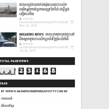
នាវាចម្បាំងបំពាក់មីស៊ីលរបស់អាមេរិក
ចល័តឆ្លងកាត់ច្រកសមុទ្រតៃវ៉ាន់ ជាថ្មីម្តង
ទៀតហើយ
www.k-
rasmeydomreymeasposttv.com.kh
Nov 23, 2021
BREAKING NEWS: មានហេតុការណ៍ផ្ទុះនៅ
ជិតស្ថានទូតអាមេរិកប្រចាំទីក្រុងប៉េកាំង
www.k-
rasmeydomreymeasposttv.com.kh
Jul 26, 2018
TOTAL PAGEVIEWS
2
3
0
6
8
TAGS
BY: WWW.K-RASMEYDOMREYMEASPOSTTV.COM.KH
ទេសចរណ៍
ព័ត៌មានកីឡា