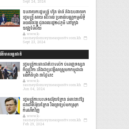
Sept 24, 2024
ឧបនាយករដ្ឋមន្ដ្រី ហ៊ុន ម៉ានី និងឧបនាយក
រដ្ឋមន្ដ្រី សាយ សំអាល់ ប្រគល់បណ្ណកម្មសិទ្ធិ
អចលនវត្ថុ ជូនពលរដ្ឋ២៤ភូមិ នៅក្រុង
ឧដុង្គម៉ែជ័យ
www.k-
rasmeydomreymeasposttv.com.kh
Sept 23, 2024
ព័ត៌មានអន្តរជាតិ
រដ្ឋមន្រ្តីការពារជាតិអាមេរិក បំពេញទស្សន
កិច្ចផ្លូវកា រនិងជាប្រវត្តិសាស្រ្តមកកម្ពុជាជា
លើកដំបូង នាថ្ងៃនេះ
www.k-
rasmeydomreymeasposttv.com.kh
Jun 04, 2024
រដ្ឋមន្ត្រីការបរទេសអ៊ុយក្រែន អំពាវនាវឱ្យ
ជនជាតិអ៊ុយក្រែន វិលត្រឡប់មកស្រុក
កំណើតវិញ
www.k-
rasmeydomreymeasposttv.com.kh
Feb 29, 2024