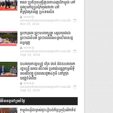
គណៈប្រតិភូអញ្ជើញចាកចេញពីកម្ពុជា ទៅ
ចូលរួមកិច្ចប្រជុំកំពូលនានា នៅ
ទីក្រុងគុនមិញ ប្រទេសចិន
www.k-
rasmeydomreymeasposttv.com.kh
Nov 05, 2024
ព្រះករុណា ព្រះមហាក្សត្រ ស្តេចយាងជា
ព្រះរាជាធិបតី ព្រះរាជពិធីសម្ពោធវិមានរដ្ឋ
ធម្មនុញ្ញ
www.k-
rasmeydomreymeasposttv.com.kh
Sept 24, 2024
ឧបនាយករដ្ឋមន្ដ្រី ហ៊ុន ម៉ានី និងឧបនាយក
រដ្ឋមន្ដ្រី សាយ សំអាល់ ប្រគល់បណ្ណកម្មសិទ្ធិ
អចលនវត្ថុ ជូនពលរដ្ឋ២៤ភូមិ នៅក្រុង
ឧដុង្គម៉ែជ័យ
www.k-
rasmeydomreymeasposttv.com.kh
Sept 23, 2024
ព័ត៌មានទូទៅប្រចាំថ្ងៃ
កម្ពុជាធ្វើជាម្ចាស់ផ្ទះរៀបចំកិច្ចប្រជុំលើកទី៥