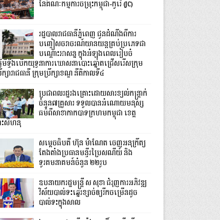
នៃគណៈកម្មការចម្រុះកម្ពុជា-កូរ៉េ (JC)
រដ្ឋបាលរាជធានីភ្នំពេញ ជូនដំណឹងពីការ
បញ្ចៀសចរាចរណ៍យានយន្តគ្រប់ប្រភេទជា
បណ្តោះអាសន្ន ក្នុងអំឡុងពេលរៀបចំ
្វើមីទ្ទីងបើកយុទ្ធនាការឃោសនាបោះឆ្នោតជ្រើសរើសក្រុម
រឹក្សារាជធានី ក្រុមប្រឹក្សាខណ្ឌ នីតិកាលទី៤
ប្រជាពលរដ្ឋរងគ្រោះដោយសារខ្យល់កន្ត្រាក់
ចំនួន៧គ្រួសារ ទទួលបានអំណោយមនុស្ស
ធម៌ពីសាខាកាកបាទក្រហមកម្ពុជា ខេត្ត
្រះសីហនុ
សម្តេចធិបតី ហ៊ុន ម៉ាណែត ចេញអនុក្រឹត្យ
តែងតាំងប្រធានមន្ទីរប្រៃសណីយ៍ និង
ទូរគមនាគមន៍ចំនួន ២២រូប
ឧបនាយករដ្ឋមន្ដ្រី ស សុខា ជំរុញការអភិវឌ្ឍ
វិស័យបាល់ទះឆ្នេរខ្សាច់ឲ្យរីកចម្រើនដូច
បាល់ទះក្នុងសាល