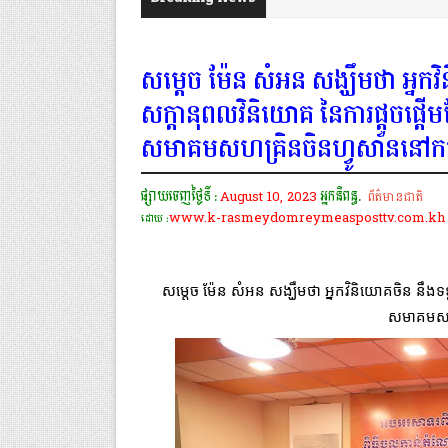
សម្តេច ម៉ែន សំអន សង្ឃឹមថា អ្នក
សក្តានុពលវិនិយោគ នៃការផ្តួចផ្តើមខ្
សមាគមសហគ្រិនចិនហ្វូសាននៅកម្
ផ្សាយចេញថ្ងៃទី :
August 10, 2023
អ្នកនិពន្ធ.
ព័ត៌មានជាតិ
www.k-rasmeydomreymeasposttv.com.kh
ដោយ :
សម្តេច ម៉ែន សំអន សង្ឃឹមថា អ្នកវិនិយោគចិន នឹងទទួល
សមាគមសហគ