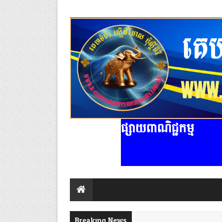
ផ្សាយពាណិជ្ជកម្ម
Breaking News