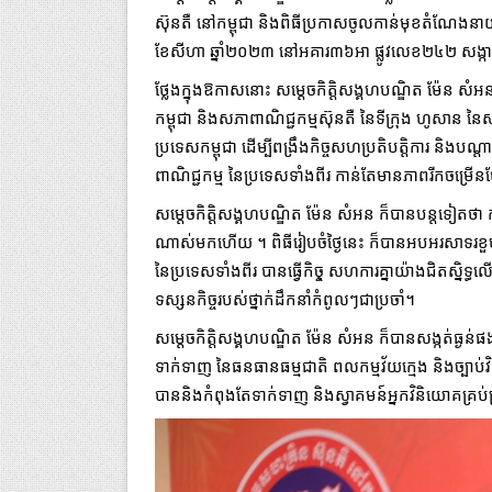
ស៊ុនតឺ នៅកម្ពុជា និងពិធីប្រកាសចូលកាន់មុខតំណែងន
ខែសីហា ឆ្នាំ២០២៣ នៅអគារ៣៦អា ផ្លូវលេខ២៤២ សង្កា
ថ្លែងក្នុងឱកាសនោះ សម្តេចកិត្តិសង្គហបណ្ឌិត ម៉ែន
កម្ពុជា និងសភាពាណិជ្ជកម្មស៊ុនតឺ នៃទីក្រុង ហូសាន
ប្រទេសកម្ពុជា ដើម្បីពង្រឹងកិច្ចសហប្រតិបត្តិការ និងបណ្តាប
ពាណិជ្ជកម្ម នៃប្រទេសទាំងពីរ កាន់តែមានភាពរីកចម្រ
សម្តេចកិត្តិសង្គហបណ្ឌិត ម៉ែន សំអន ក៏បានបន្តទៀតថា កម្ព
ណាស់មកហើយ ។ ពិធីរៀបចំថ្ងៃនេះ ក៏បានអបអរសាទរខួបលើក
នៃប្រទេសទាំងពីរ បានធ្វើកិចុ្ច សហការគ្នាយ៉ាងជិតស្និទ្ធលើ
ទស្សនកិច្ចរបស់ថ្នាក់ដឹកនាំកំពូលៗជាប្រចាំ។
សម្តេចកិត្តិសង្គហបណ្ឌិត ម៉ែន សំអន ក៏បានសង្កត់ធ្
ទាក់ទាញ នៃធនធានធម្មជាតិ ពលកម្មវ័យក្មេង និងច្បាប់វិន
បាននិងកំពុងតែទាក់ទាញ និងស្វាគមន៍អ្នកវិនិយោគគ្រប់