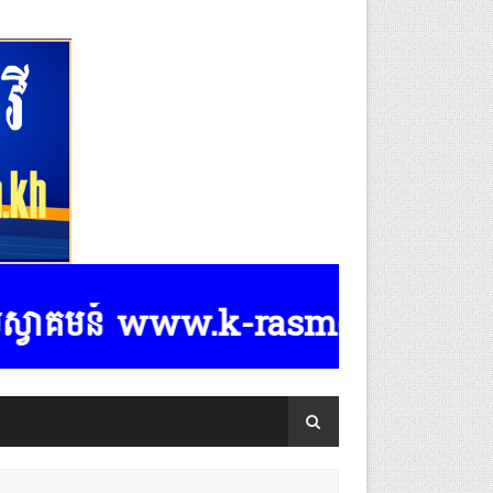
មន៍ www.k-rasmeydomreymeasposttv