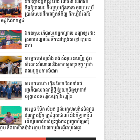
ឯកឧត្តមរដ្ឋមន្ត្រី ប៉េង ពោធិ៍នា លើកទឹក
ចិត្តឱ្យពលរដ្ឋ និងក្រុមហ៊ុននានា ចូលរួមប្រើ
ប្រាស់សេវាដឹកជញ្ជូនទំនិញ និងធ្វើដំណើរ
មផ្លូវដែកកម្ពុជា
ឯកឧត្តមអភិបាលខេត្តកណ្ដាល បញ្ជាឲ្យដោះ
ស្រាយបញ្ហាលិចទឹកនៅក្រុងតាខ្មៅ ឲ្យបាន
ឆាប់
សម្តេចចៅហ្វាវាំង គង់ សំអុល អញ្ជើញជួប
សំណេះសំណាល និងសាកសួរសុខទុក្ខ ប្រជា
ពលរដ្ឋជួបការលំបាក
សម្តេចតេជោ ហ៊ុន សែន ណែនាំរាជ
រដ្ឋាភិបាលអាណត្តិថ្មី ឱ្យយកចិត្តទុកដាក់
បង្ក្រាបបទល្មើសគ្រឿងញៀន
សម្តេច ម៉ែន សំអន ផ្តល់អនុសាសន៍៤ចំណុច
ដល់គ្រូបង្វឹក គ្រូជំនួយជានារី និងកីឡាការិនី
ដើម្បីយកជ័យជម្នះក្នុងការប្រកួតកីឡាស៊ី
គេម និងអាស៊ានប៉ារ៉ាហ្គេម ដែលកម្ពុជាធ្វើជាម្ចាស់ផ្ទះ