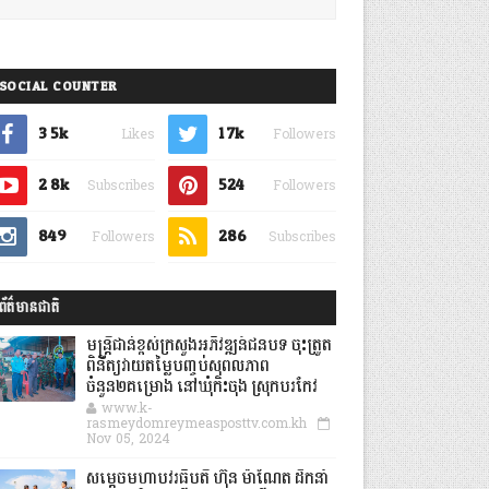
SOCIAL COUNTER
3.5k
1.7k
Likes
Followers
2.8k
524
Subscribes
Followers
849
286
Followers
Subscribes
ព័ត៌មានជាតិ
មន្ត្រីជាន់ខ្ពស់ក្រសួងអភិវឌ្ឍន៍ជនបទ ចុះត្រួត
ពិនិត្យវាយតម្លៃបញ្ចប់សុពលភាព
ចំនួន២គម្រោង នៅឃុំកិះចុង ស្រុកបរកែវ
www.k-
rasmeydomreymeasposttv.com.kh
Nov 05, 2024
សម្តេចមហាបវរធិបតី ហ៊ុន ម៉ាណែត ដឹកនាំ