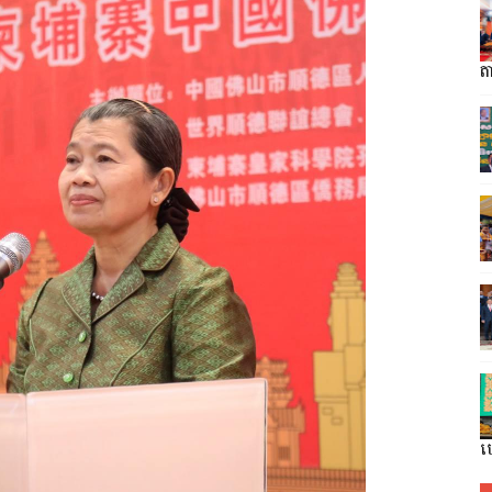
តា
ហ្