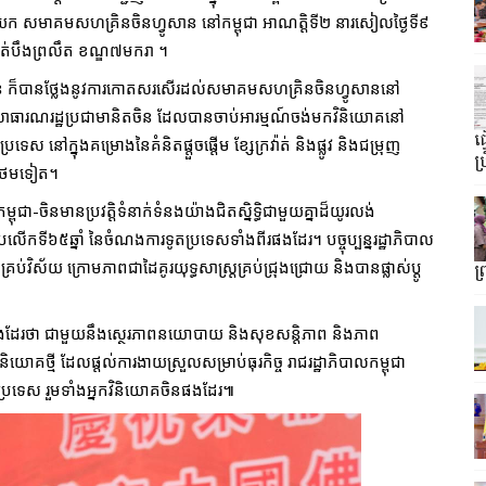
ាយក សមាគមសហគ្រិនចិនហ្វូសាន នៅកម្ពុជា អាណត្តិទី២ នារសៀលថ្ងៃទី៩
ត់បឹងព្រលឹត ខណ្ឌ៧មករា ។
 សំអន ក៏បានថ្លែងនូវការកោតសរសើរដល់សមាគមសហគ្រិនចិនហ្វូសាននៅ
 នៃសាធារណរដ្ឋប្រជាមានិតចិន ដែលបានចាប់អារម្មណ៍ចង់មកវិនិយោគនៅ
ធ
្រទេស នៅក្នុងគម្រោងនៃគំនិតផ្តួចផ្តើម ខ្សែក្រវ៉ាត់ និងផ្លូវ និងជម្រុញ
ប្
ើនថែមទៀត។
ុជា-ចិនមានប្រវត្តិទំនាក់ទំនងយ៉ាងជិតស្និទ្ធិជាមួយគ្នាដ៏យូរលង់
ទី៦៥ឆ្នាំ នៃចំណងការទូតប្រទេសទាំងពីរផងដែរ។ បច្ចុប្បន្នរដ្ឋាភិបាល
គ្រប់វិស័យ ក្រោមភាពជាដៃគូរយុទ្ធសាស្ត្រគ្រប់ជ្រុងជ្រោយ និងបានផ្លាស់ប្តូ
ព
ងន់ផងដែរថា ជាមួយនឹងស្ថេរភាពនយោបាយ និងសុខសន្តិភាព និងភាព
ិយោគថ្មី ដែលផ្តល់ការងាយស្រួលសម្រាប់ធុរកិច្ច រាជរដ្ឋាភិបាលកម្ពុជា
ប្រទេស រួមទាំងអ្នកវិនិយោគចិនផងដែរ៕