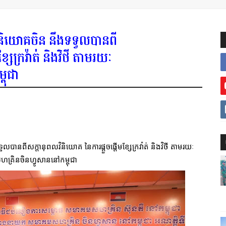
វិនិយោគចិន នឹងទទួលបានពី
សែក្រវ៉ាត់ និងវិថី តាមរយៈ
ពុជា
បានពីសក្តានុពលវិនិយោគ នៃការផ្តួចផ្តើមខ្សែក្រវ៉ាត់ និងវិថី តាមរយៈ
្រិនចិនហ្វូសាននៅកម្ពុជា