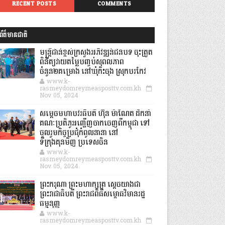
RECENT POSTS
COMMENTS
ព័ត៌មានជាតិ
មន្ត្រីជាន់ខ្ពស់ក្រសួងអភិវឌ្ឍន៍ជនបទ ចុះត្រួត
ពិនិត្យវាយតម្លៃបញ្ចប់សុពលភាព
ចំនួន២គម្រោង នៅឃុំកិះចុង ស្រុកបរកែវ
www.k-
rasmeydomreymeasposttv.com.kh
Nov 05, 2024
សម្តេចមហាបវរធិបតី ហ៊ុន ម៉ាណែត ដឹកនាំ
គណៈប្រតិភូអញ្ជើញចាកចេញពីកម្ពុជា ទៅ
ចូលរួមកិច្ចប្រជុំកំពូលនានា នៅ
ទីក្រុងគុនមិញ ប្រទេសចិន
www.k-
rasmeydomreymeasposttv.com.kh
Nov 05, 2024
ព្រះករុណា ព្រះមហាក្សត្រ ស្តេចយាងជា
ព្រះរាជាធិបតី ព្រះរាជពិធីសម្ពោធវិមានរដ្ឋ
ធម្មនុញ្ញ
www.k-
rasmeydomreymeasposttv.com.kh