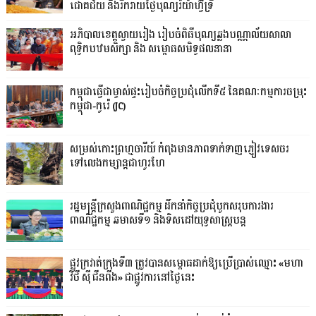
ជោគជ័យ និងរីករាយថ្ងៃបុណ្យរ៉យ៉ាហ៊្វីទ្រី
អភិបាលខេត្តស្វាយរៀង រៀបចំពិធីបុណ្យឆ្លងបណ្ណាល័យសាលា
ពុទ្ធិកបឋមសិក្សា និង សម្ពោធសមិទ្ធផលនានា
កម្ពុជាធ្វើជាម្ចាស់ផ្ទះរៀបចំកិច្ចប្រជុំលើកទី៥ នៃគណៈកម្មការចម្រុះ
កម្ពុជា-កូរ៉េ (JC)
សម្រស់កោះព្រហ្មចារីយ៍ កំពុងមានភាពទាក់ទាញភ្ញៀវទេសចរ
ទៅលេងកម្សាន្តជាហូរហែ
រដ្ឋមន្ត្រីក្រសួងពាណិជ្ជកម្ម ដឹកនាំកិច្ចប្រជុំបូកសរុបការងារ
ពាណិជ្ជកម្ម ឆមាសទី១ និងទិសដៅយុទ្ធសាស្រ្តបន្ត
ផ្លូវក្រវាត់ក្រុងទី៣ ត្រូវបានសម្ពោធដាក់ឱ្យប្រើប្រាស់ឈ្មោះ «មហា
វិថី ស៊ី ជីនពីង» ជាផ្លូវការនៅថ្ងៃនេះ