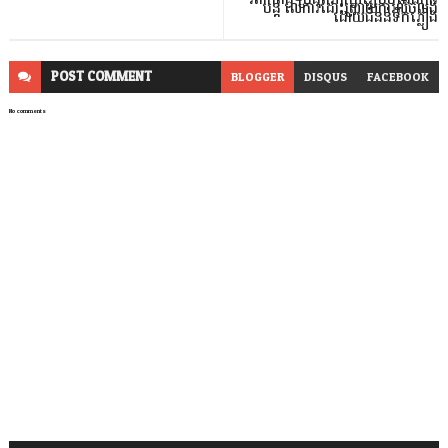
បន្ត លើការដោះស្រាយការលិចលង់
ដោយជំនន់ទឹកភ្លៀង
POST
COMMENT
BLOGGER
DISQUS
FACEBOOK
No comments