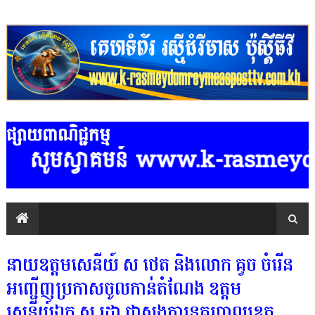
ផ្សាយពាណិជ្ជកម្ម
ស្វាគមន៍ www.k-rasmeydomreymeasp
នាយឧត្តមសេនីយ៍ ស ថេត និងលោក គួច ចំរើន
អញ្ជើញប្រកាសចូលកាន់តំណែង ឧត្តម
សេនីយ៍ឯក ស រដ្ឋា ជាស្នងការនគរបាលខេត្ត