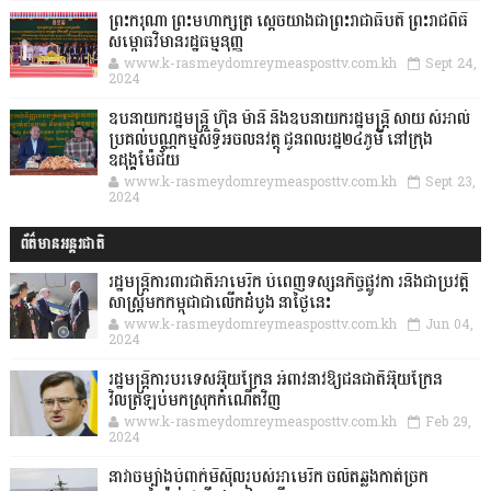
ព្រះករុណា ព្រះមហាក្សត្រ ស្តេចយាងជាព្រះរាជាធិបតី ព្រះរាជពិធី
សម្ពោធវិមានរដ្ឋធម្មនុញ្ញ
www.k-rasmeydomreymeasposttv.com.kh
Sept 24,
2024
ឧបនាយករដ្ឋមន្ដ្រី ហ៊ុន ម៉ានី និងឧបនាយករដ្ឋមន្ដ្រី សាយ សំអាល់
ប្រគល់បណ្ណកម្មសិទ្ធិអចលនវត្ថុ ជូនពលរដ្ឋ២៤ភូមិ នៅក្រុង
ឧដុង្គម៉ែជ័យ
www.k-rasmeydomreymeasposttv.com.kh
Sept 23,
2024
ព័ត៌មានអន្តរជាតិ
រដ្ឋមន្រ្តីការពារជាតិអាមេរិក បំពេញទស្សនកិច្ចផ្លូវកា រនិងជាប្រវត្តិ
សាស្រ្តមកកម្ពុជាជាលើកដំបូង នាថ្ងៃនេះ
www.k-rasmeydomreymeasposttv.com.kh
Jun 04,
2024
រដ្ឋមន្ត្រីការបរទេសអ៊ុយក្រែន អំពាវនាវឱ្យជនជាតិអ៊ុយក្រែន
វិលត្រឡប់មកស្រុកកំណើតវិញ
www.k-rasmeydomreymeasposttv.com.kh
Feb 29,
2024
នាវាចម្បាំងបំពាក់មីស៊ីលរបស់អាមេរិក ចល័តឆ្លងកាត់ច្រក