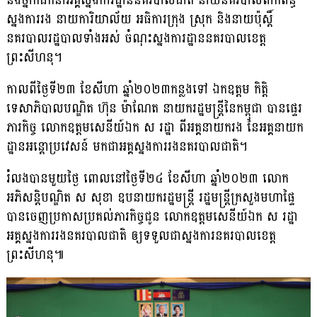
និងថ្នាក់ដឹកនាំអគ្គស្នងការដ្ឋាននគរបាលជាតិ នាយនគរបាលពាក់ព័ន្ធ
ស្នងការរង នាយការិយាល័យ អធិការក្រុង ស្រុក និងនាយប៉ុស្ដិ៍
នគរបាលរដ្ឋបាលទាំងអស់ ចំណុះស្នងការដ្ឋាននគរបាលខេត្ត
ព្រះសីហនុ។
កាលពីថ្ងៃទី២៣ ខែសីហា ឆ្នាំ២០២៣កន្លងទៅ ឯកឧត្តម កិត្តិ
ទេសាភិបាលបណ្ឌិត ហ៊ុន ម៉ាណែត នាយករដ្ឋមន្ដ្រីនៃកម្ពុជា បានផ្ទេរ
ភារកិច្ច លោកឧត្តមសេនីយ៍ឯក ស រដ្ឋា ពីអគ្គនាយករង នៃអគ្គនាយក
ដ្ឋានអន្ដោប្រវេសន៍ មកជាអគ្គស្នងការរងនគរបាលជាតិ។
រំលងបានមួយថ្ងៃ ពោលនៅថ្ងៃទី២៤ ខែសីហា ឆ្នាំ២០២៣ លោក
អភិសន្ដិបណ្ឌិត ស សុខា ឧបនាយករដ្ឋមន្ដ្រី រដ្ឋមន្ដ្រីក្រសួងមហាផ្ទៃ
បានចេញប្រកាសប្រគល់ភារកិច្ចជូន លោកឧត្តមសេនីយ៍ឯក ស រដ្ឋា
អគ្គស្នងការរងនគរបាលជាតិ ឲ្យទទួលជាស្នងការនគរបាលខេត្ត
ព្រះសីហនុ៕