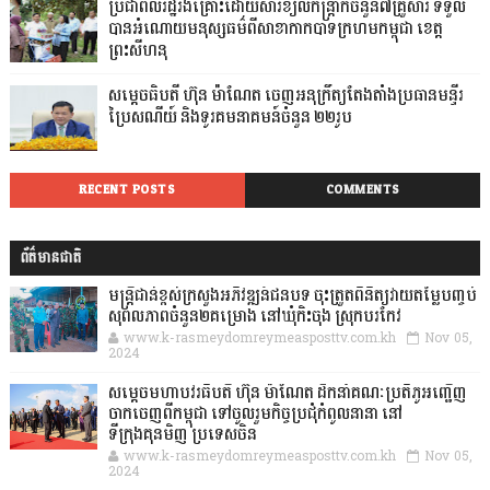
ប្រជាពលរដ្ឋរងគ្រោះដោយសារខ្យល់កន្ត្រាក់ចំនួន៧គ្រួសារ ទទួល
បានអំណោយមនុស្សធម៌ពីសាខាកាកបាទក្រហមកម្ពុជា ខេត្ត
ព្រះសីហនុ
សម្តេចធិបតី ហ៊ុន ម៉ាណែត ចេញអនុក្រឹត្យតែងតាំងប្រធានមន្ទីរ
ប្រៃសណីយ៍ និងទូរគមនាគមន៍ចំនួន ២២រូប
RECENT POSTS
COMMENTS
ព័ត៌មានជាតិ
មន្ត្រីជាន់ខ្ពស់ក្រសួងអភិវឌ្ឍន៍ជនបទ ចុះត្រួតពិនិត្យវាយតម្លៃបញ្ចប់
សុពលភាពចំនួន២គម្រោង នៅឃុំកិះចុង ស្រុកបរកែវ
www.k-rasmeydomreymeasposttv.com.kh
Nov 05,
2024
សម្តេចមហាបវរធិបតី ហ៊ុន ម៉ាណែត ដឹកនាំគណៈប្រតិភូអញ្ជើញ
ចាកចេញពីកម្ពុជា ទៅចូលរួមកិច្ចប្រជុំកំពូលនានា នៅ
ទីក្រុងគុនមិញ ប្រទេសចិន
www.k-rasmeydomreymeasposttv.com.kh
Nov 05,
2024