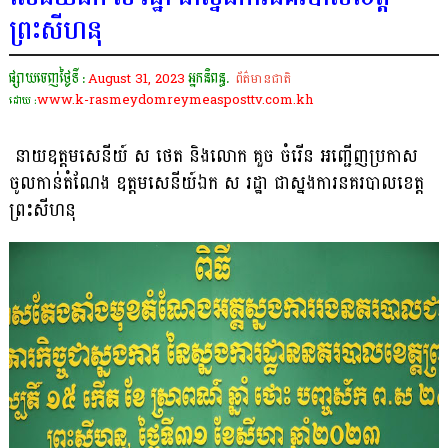
ព្រះសីហនុ
ផ្សាយចេញថ្ងៃទី :
August 31, 2023
អ្នកនិពន្ធ.
ព័ត៌មានជាតិ
www.k-rasmeydomreymeasposttv.com.kh
ដោយ :
នាយឧត្តមសេនីយ៍ ស ថេត និងលោក គួច ចំរើន អញ្ជើញប្រកាស
ចូលកាន់តំណែង ឧត្តមសេនីយ៍ឯក ស រដ្ឋា ជាស្នងការនគរបាលខេត្ត
ព្រះសីហនុ