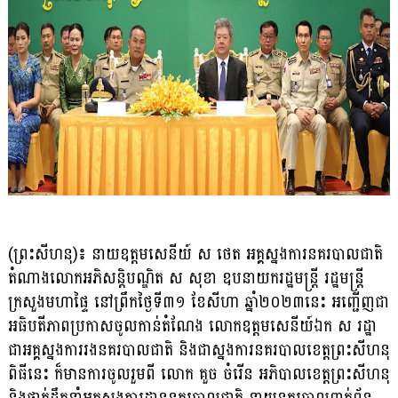
(ព្រះសីហនុ)៖ នាយឧត្តមសេនីយ៍ ស ថេត អគ្គស្នងការនគរបាលជាតិ
តំណាងលោកអភិសន្ដិបណ្ឌិត ស សុខា ឧបនាយករដ្ឋមន្ដ្រី រដ្ឋមន្ដ្រី
ក្រសួងមហាផ្ទៃ នៅព្រឹកថ្ងៃទី៣១ ខែសីហា ឆ្នាំ២០២៣នេះ អញ្ជើញជា
អធិបតីភាពប្រកាសចូលកាន់តំណែង លោកឧត្តមសេនីយ៍ឯក ស រដ្ឋា
ជាអគ្គស្នងការរងនគរបាលជាតិ និងជាស្នងការនគរបាលខេត្តព្រះសីហនុ
ពិធីនេះ ក៏មានការចូលរួមពី លោក គួច ចំរើន អភិបាលខេត្តព្រះសីហនុ