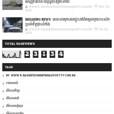
សមុទ្រតៃវ៉ាន់ ជាថ្មីម្តងទៀតហើយ
www.k-rasmeydomreymeasposttv.com.kh
Nov 23,
2021
BREAKING NEWS: មានហេតុការណ៍ផ្ទុះនៅជិតស្ថានទូតអាមេរិក
ប្រចាំទីក្រុងប៉េកាំង
www.k-rasmeydomreymeasposttv.com.kh
Jul 26,
2018
TOTAL PAGEVIEWS
2
3
1
3
4
TAGS
BY: WWW.K-RASMEYDOMREYMEASPOSTTV.COM.KH
ទេសចរណ៍
ព័ត៌មានកីឡា
ព័ត៌មានជាតិ
ព័ត៌មានសន្តិសុខ
ព័ត៌មានសេដ្ឋកិច្ច