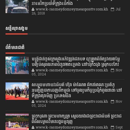
អាមេរិកប្រចាំទីក្រុងប៉េកាំង
www.k-rasmeydomreymeasposttv.com.kh
Jul
26, 2018
សន្តិសុខសង្គម
ព័ត៌មានជាតិ
មន្ត្រីជាន់ខ្ពស់ក្រសួងអភិវឌ្ឍន៍ជនបទ ចុះត្រួតពិនិត្យវាយតម្លៃ
បញ្ចប់សុពលភាពចំនួន២គម្រោង នៅឃុំកិះចុង ស្រុកបរកែវ
www.k-rasmeydomreymeasposttv.com.kh
Nov
05, 2024
សម្តេចមហាបវរធិបតី ហ៊ុន ម៉ាណែត ដឹកនាំគណៈប្រតិភូ
អញ្ជើញចាកចេញពីកម្ពុជា ទៅចូលរួមកិច្ចប្រជុំកំពូលនានា នៅ
ទីក្រុងគុនមិញ ប្រទេសចិន
www.k-rasmeydomreymeasposttv.com.kh
Nov
05, 2024
ព្រះករុណា ព្រះមហាក្សត្រ ស្តេចយាងជាព្រះរាជាធិបតី ព្រះរាជ
ពិធីសម្ពោធវិមានរដ្ឋធម្មនុញ្ញ
www.k-rasmeydomreymeasposttv.com.kh
Sept