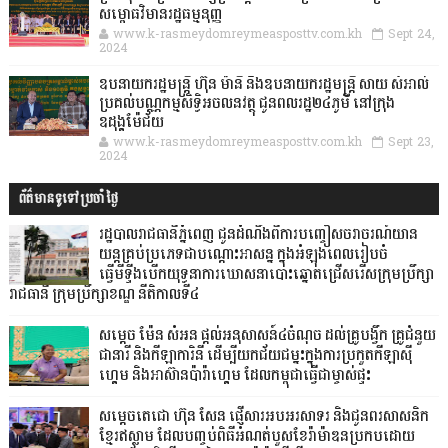
សម្ពោធវិមានរដ្ឋធម្មនុញ្ញ
www.k-rasmeydomreymeasposttv.com.kh
Sept 24,
2024
ឧបនាយករដ្ឋមន្ដ្រី ហ៊ុន ម៉ានី និងឧបនាយករដ្ឋមន្ដ្រី សាយ សំអាល់
ប្រគល់បណ្ណកម្មសិទ្ធិអចលនវត្ថុ ជូនពលរដ្ឋ២៤ភូមិ នៅក្រុង
ឧដុង្គម៉ែជ័យ
www.k-rasmeydomreymeasposttv.com.kh
Sept 23,
2024
ព័ត៌មានទូទៅប្រចាំថ្ងៃ
រដ្ឋបាលរាជធានីភ្នំពេញ ជូនដំណឹងពីការបញ្ចៀសចរាចរណ៍យាន
យន្តគ្រប់ប្រភេទជាបណ្តោះអាសន្ន ក្នុងអំឡុងពេលរៀបចំ
ធ្វើមីទ្ទីងបើកយុទ្ធនាការឃោសនាបោះឆ្នោតជ្រើសរើសក្រុមប្រឹក្សា
រាជធានី ក្រុមប្រឹក្សាខណ្ឌ នីតិកាលទី៤
សម្តេច ម៉ែន សំអន ផ្តល់អនុសាសន៍៤ចំណុច ដល់គ្រូបង្វឹក គ្រូជំនួយ
ជានារី និងកីឡាការិនី ដើម្បីយកជ័យជម្នះក្នុងការប្រកួតកីឡាស៊ី
ហ្គេម និងអាស៊ានប៉ារ៉ាហ្គេម ដែលកម្ពុជាធ្វើជាម្ចាស់ផ្ទះ
សម្ដេចតេជោ ហ៊ុន សែន ផ្ញើសារអបអរសាទរ និងជូនពរសាសនិក
ខ្មែរឥស្លាម ដែលបញ្ចប់ពិធីអំណត់បួសខែរ៉ាម៉ាឌនប្រកបដោយ