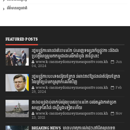
ព័ត៌មានអន្តរជាតិ
FEATURED POSTS
រដ្ឋមន្រ្តីការពារជាតិអាមេរិក បំពេញទស្សនកិច្ចផ្លូវកា រនិងជា
ប្រវត្តិសាស្រ្តមកកម្ពុជាជាលើកដំបូង នាថ្ងៃនេះ
www.k-rasmeydomreymeasposttv.com.kh
Jun
04, 2024
រដ្ឋមន្ត្រីការបរទេសអ៊ុយក្រែន អំពាវនាវឱ្យជនជាតិអ៊ុយក្រែន
វិលត្រឡប់មកស្រុកកំណើតវិញ
www.k-rasmeydomreymeasposttv.com.kh
Feb
29, 2024
នាវាចម្បាំងបំពាក់មីស៊ីលរបស់អាមេរិក ចល័តឆ្លងកាត់ច្រក
សមុទ្រតៃវ៉ាន់ ជាថ្មីម្តងទៀតហើយ
www.k-rasmeydomreymeasposttv.com.kh
Nov
23, 2021
BREAKING NEWS: មានហេតុការណ៍ផ្ទុះនៅជិតស្ថានទូត