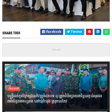
Facebook
Twitter
SHARE THIS
ព័ត៌មានជាតិ
មន្ត្រីជាន់ខ្ពស់ក្រសួងអភិវឌ្ឍន៍ជនបទ ចុះត្រួតពិនិត្យវាយតម្លៃបញ្ចប់សុពល
ភាពចំនួន២គម្រោង នៅឃុំកិះចុង ស្រុកបរកែវ