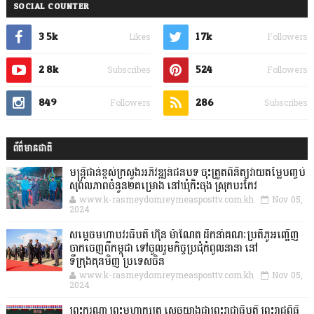
SOCIAL COUNTER
3.5k
1.7k
Likes
Followers
2.8k
524
Subscribes
Followers
849
286
Followers
Subscribes
ព័ត៌មានជាតិ
មន្ត្រីជាន់ខ្ពស់ក្រសួងអភិវឌ្ឍន៍ជនបទ ចុះត្រួតពិនិត្យវាយតម្លៃបញ្ចប់
សុពលភាពចំនួន២គម្រោង នៅឃុំកិះចុង ស្រុកបរកែវ
www.k-rasmeydomreymeasposttv.com.kh
Nov 05,
2024
សម្តេចមហាបវរធិបតី ហ៊ុន ម៉ាណែត ដឹកនាំគណៈប្រតិភូអញ្ជើញ
ចាកចេញពីកម្ពុជា ទៅចូលរួមកិច្ចប្រជុំកំពូលនានា នៅ
ទីក្រុងគុនមិញ ប្រទេសចិន
www.k-rasmeydomreymeasposttv.com.kh
Nov 05,
2024
ព្រះករុណា ព្រះមហាក្សត្រ ស្តេចយាងជាព្រះរាជាធិបតី ព្រះរាជពិធី