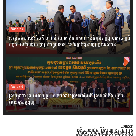
ព័ត៌មានជាតិ
សម្តេចមហាបវរធិបតី ហ៊ុន ម៉ាណែត ដឹកនាំគណៈប្រតិភូអញ្ជើញចាកចេញពី
កម្ពុជា ទៅចូលរួមកិច្ចប្រជុំកំពូលនានា នៅទីក្រុងគុនមិញ ប្រទេសចិន
ព័ត៌មានជាតិ
ព្រះករុណា ព្រះមហាក្សត្រ ស្តេចយាងជាព្រះរាជាធិបតី ព្រះរាជពិធីសម្ពោធ
វិមានរដ្ឋធម្មនុញ្ញ
NEXT
អភិបាលរាជធានីភ្នំពេញ អញ្ជើញអ្នក
ជំនាញ អាជ្ញាធរខណ្ឌទាំង១៤ និងមន្ទី
រពាក់ព័ន្ធ ប្រជុំពិភាក្សារៀបចំផែនការ