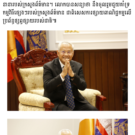
នានារបស់ក្រសួងព័ត៌មាន។ លោកបានសន្យាថា នឹងចូលរួមជួយគាំទ្រ
កម្មវិធីផ្សេងៗរបស់ក្រសួងព័ត៌មាន ជាពិសេសការផ្សាយពាណិជ្ជកម្មលើ
ប្រព័ន្ធផ្សព្វផ្សាយរបស់ជាតិ៕