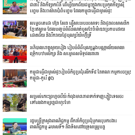
ជានារី និងកីឡាការិនី ដើម្បីយកជ័យជម្នះក្នុងការប្រកួតកីឡាស៊ី
ហ្គេម និងអាស៊ានប៉ារ៉ាហ្គេម ដែលកម្ពុជាធ្វើជាម្ចាស់ផ្ទះ
សម្ដេចតេជោ ហ៊ុន សែន ផ្ញើសារអបអរសាទរ និងជូនពរសាសនិក
ខ្មែរឥស្លាម ដែលបញ្ចប់ពិធីអំណត់បួសខែរ៉ាម៉ាឌនប្រកបដោយ
ជោគជ័យ និងរីករាយថ្ងៃបុណ្យរ៉យ៉ាហ៊្វីទ្រី
អភិបាលខេត្តស្វាយរៀង រៀបចំពិធីបុណ្យឆ្លងបណ្ណាល័យសាលា
ពុទ្ធិកបឋមសិក្សា និង សម្ពោធសមិទ្ធផលនានា
កម្ពុជាធ្វើជាម្ចាស់ផ្ទះរៀបចំកិច្ចប្រជុំលើកទី៥ នៃគណៈកម្មការចម្រុះ
កម្ពុជា-កូរ៉េ (JC)
សម្រស់កោះព្រហ្មចារីយ៍ កំពុងមានភាពទាក់ទាញភ្ញៀវទេសចរ
ទៅលេងកម្សាន្តជាហូរហែ
រដ្ឋមន្ត្រីក្រសួងពាណិជ្ជកម្ម ដឹកនាំកិច្ចប្រជុំបូកសរុបការងារ
ពាណិជ្ជកម្ម ឆមាសទី១ និងទិសដៅយុទ្ធសាស្រ្តបន្ត