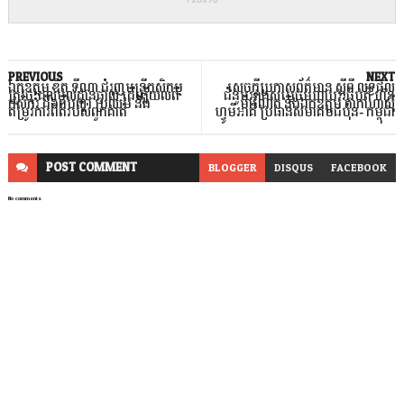
PREVIOUS
NEXT
ឯកឧត្តម ឌិត ទីណា ជំរុញមន្ត្រីកសិកម្ម
សេចក្តីប្រកាសព័ត៌មាន ស្តីពី លទ្ធផល
ត្រូវចុះដល់មូលដ្ឋានផ្ទាល់ ដើម្បីយល់ពី
ជំនួបរវាងសម្តេចមហាបវរធិបតី ហ៊ុន
កសិករ ដឹងពីបញ្ហា ប្រឈម និង
ម៉ាណែត និងឯកឧត្តម តាកាហាស៊ី
តម្រូវការពិតរបស់ពួកគាត់
ហ្វូមីអាគី ប្រធានសមាគមជប៉ុន- កម្ពុជា
POST
COMMENT
BLOGGER
DISQUS
FACEBOOK
No comments