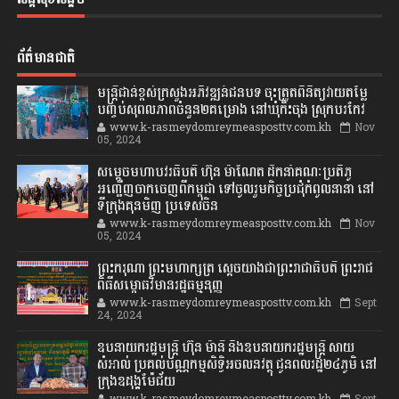
ព័ត៌មានជាតិ
មន្ត្រីជាន់ខ្ពស់ក្រសួងអភិវឌ្ឍន៍ជនបទ ចុះត្រួតពិនិត្យវាយតម្លៃ
បញ្ចប់សុពលភាពចំនួន២គម្រោង នៅឃុំកិះចុង ស្រុកបរកែវ
www.k-rasmeydomreymeasposttv.com.kh
Nov
05, 2024
សម្តេចមហាបវរធិបតី ហ៊ុន ម៉ាណែត ដឹកនាំគណៈប្រតិភូ
អញ្ជើញចាកចេញពីកម្ពុជា ទៅចូលរួមកិច្ចប្រជុំកំពូលនានា នៅ
ទីក្រុងគុនមិញ ប្រទេសចិន
www.k-rasmeydomreymeasposttv.com.kh
Nov
05, 2024
ព្រះករុណា ព្រះមហាក្សត្រ ស្តេចយាងជាព្រះរាជាធិបតី ព្រះរាជ
ពិធីសម្ពោធវិមានរដ្ឋធម្មនុញ្ញ
www.k-rasmeydomreymeasposttv.com.kh
Sept
24, 2024
ឧបនាយករដ្ឋមន្ដ្រី ហ៊ុន ម៉ានី និងឧបនាយករដ្ឋមន្ដ្រី សាយ
សំអាល់ ប្រគល់បណ្ណកម្មសិទ្ធិអចលនវត្ថុ ជូនពលរដ្ឋ២៤ភូមិ នៅ
ក្រុងឧដុង្គម៉ែជ័យ
www.k-rasmeydomreymeasposttv.com.kh
Sept