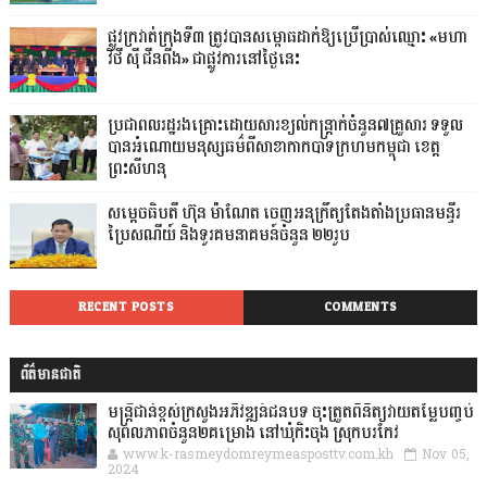
ផ្លូវក្រវាត់ក្រុងទី៣ ត្រូវបានសម្ពោធដាក់ឱ្យប្រើប្រាស់ឈ្មោះ «មហា
វិថី ស៊ី ជីនពីង» ជាផ្លូវការនៅថ្ងៃនេះ
ប្រជាពលរដ្ឋរងគ្រោះដោយសារខ្យល់កន្ត្រាក់ចំនួន៧គ្រួសារ ទទួល
បានអំណោយមនុស្សធម៌ពីសាខាកាកបាទក្រហមកម្ពុជា ខេត្ត
ព្រះសីហនុ
សម្តេចធិបតី ហ៊ុន ម៉ាណែត ចេញអនុក្រឹត្យតែងតាំងប្រធានមន្ទីរ
ប្រៃសណីយ៍ និងទូរគមនាគមន៍ចំនួន ២២រូប
RECENT POSTS
COMMENTS
ព័ត៌មានជាតិ
មន្ត្រីជាន់ខ្ពស់ក្រសួងអភិវឌ្ឍន៍ជនបទ ចុះត្រួតពិនិត្យវាយតម្លៃបញ្ចប់
សុពលភាពចំនួន២គម្រោង នៅឃុំកិះចុង ស្រុកបរកែវ
www.k-rasmeydomreymeasposttv.com.kh
Nov 05,
2024