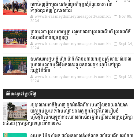
ចាកចេញពីកម្ពុជា ទៅចូលរួមកិច្ចប្រជុំកំពូលនានា នៅ
ទីក្រុងគុនមិញ ប្រទេសចិន
www.k-rasmeydomreymeasposttv.com.kh
Nov 05,
2024
ព្រះករុណា ព្រះមហាក្សត្រ ស្តេចយាងជាព្រះរាជាធិបតី ព្រះរាជពិធី
សម្ពោធវិមានរដ្ឋធម្មនុញ្ញ
www.k-rasmeydomreymeasposttv.com.kh
Sept 24,
2024
ឧបនាយករដ្ឋមន្ដ្រី ហ៊ុន ម៉ានី និងឧបនាយករដ្ឋមន្ដ្រី សាយ សំអាល់
ប្រគល់បណ្ណកម្មសិទ្ធិអចលនវត្ថុ ជូនពលរដ្ឋ២៤ភូមិ នៅក្រុង
ឧដុង្គម៉ែជ័យ
www.k-rasmeydomreymeasposttv.com.kh
Sept 23,
2024
ព័ត៌មានទូទៅប្រចាំថ្ងៃ
រដ្ឋបាលរាជធានីភ្នំពេញ ជូនដំណឹងពីការបញ្ចៀសចរាចរណ៍យាន
យន្តគ្រប់ប្រភេទជាបណ្តោះអាសន្ន ក្នុងអំឡុងពេលរៀបចំ
ធ្វើមីទ្ទីងបើកយុទ្ធនាការឃោសនាបោះឆ្នោតជ្រើសរើសក្រុមប្រឹក្សា
រាជធានី ក្រុមប្រឹក្សាខណ្ឌ នីតិកាលទី៤
សម្តេច ម៉ែន សំអន ផ្តល់អនុសាសន៍៤ចំណុច ដល់គ្រូបង្វឹក គ្រូជំនួយ