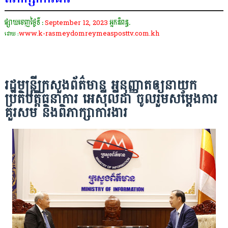
ផ្សាយចេញថ្ងៃទី :
September 12, 2023
អ្នកនិពន្ធ.
www.k-rasmeydomreymeasposttv.com.kh
ដោយ :
រដ្ឋមន្ដ្រីក្រសួងព័ត៌មាន អនុញ្ញាតឲ្យនាយក
ប្រតិបត្តិធនាការ អេស៉ីលីដា ចូលរួមសម្ដែងការ
គួរសម និងពិភាក្សាការងារ