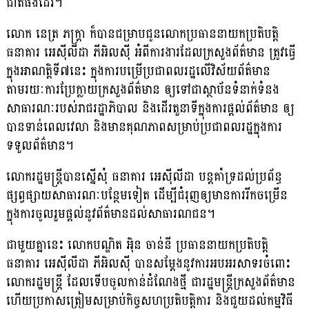
ជាតិផងដែរ។
លោក នេត្រ ភក្រ្ដា ក៏បានជម្រាបជូនលោកប្រធាននាយកប្រតិបត្តិ
ធនាគារ អេស៊ីលីដា ភីអិលស៊ី អំពីការងារដែលក្រសួងព័ត៌មាន ត្រូវធ្វើ
ក្នុងអាណត្ដិទី៧នេះ ក្នុងការបម្រើប្រជាពលរដ្ឋលើវិស័យព័ត៌មាន
តាមរយៈការប្រែក្លាយក្រសួងព័ត៌មាន ឲ្យទៅជាស្ថាប័នទំនាក់ទំនង
សាធារណៈរបស់រាជរដ្ឋាភិបាល និងដើរតួនាទីក្នុងការផ្ដល់ព័ត៌មាន ឲ្យ
បានទាន់ពេលវេលា និងមានគុណភាពសម្រាប់ប្រជាពលរដ្ឋក្នុងការ
ទទួលព័ត៌មាន។
លោករដ្ឋមន្ដ្រី​បានស្នើសុំ ធនាគារ អេស៊ីលីដា បន្ដគាំទ្រដល់ប្រព័ន្ធ
ផ្សព្វផ្សាយសាធារណៈបន្ថែមទៀត ដើម្បីជំរុញឲ្យមានការរីកចម្រើន
ក្នុងការចូលរួមផ្ដល់នូវព័ត៌មានដល់សាធារណជន។
ជាមួយគ្នានេះ លោកបណ្ឌិត អ៉ិន ចាន់នី ប្រធាននាយកប្រតិបត្ដិ
ធនាគារ អេស៊ីលីដា ភីអិលស៊ី បានសម្ដែងនូវការអបអរសាទរចំពោះ
លោករដ្ឋមន្រ្ដី ដែលទើបចូលកាន់ដំណែងថ្មី ជារដ្ឋមន្រ្ដីក្រសួងព័ត៌មាន
ហើយប្រកាសត្រៀមសម្រាប់កិច្ចសហប្រតិបត្តិការ និងជួយដល់កម្មវិធី