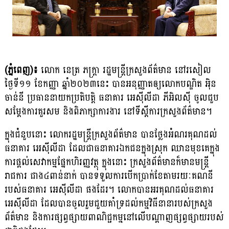
(ភ្នំពេញ)៖
លោក នេត្រ ភក្ដ្រា រដ្ឋមន្ដ្រីក្រសួងព័ត៌មាន នៅរសៀល
ថ្ងៃទី១១ ខែកញ្ញា ឆ្នាំ២០២៣នេះ បានអនុញ្ញាតឲ្យលោកបណ្ឌិត អ៉ិន
ចាន់នី ប្រធាននាយកប្រតិបត្តិ ធនាគារ អេស៉ីលីដា ភីអិលស៉ី ចូលជួប
សម្ដែងការគួរសម និងពិភាក្សាការងារ នៅទីស្ដីការក្រសួងព័ត៌មាន។
ក្នុងជំនួបនោះ លោករដ្ឋមន្ដ្រីក្រសួងព័ត៌មាន បានថ្លែងអំណរគុណដល់
ធនាគារ អេស៊ីលីដា ដែលជាធនាគារឯកជនក្នុងស្រុក ឈានមុខគេក្នុង
ការផ្ដល់សេវាកម្មផ្នែកហិរញ្ញវត្ថុ ក្នុងនោះ ក្រសួងព័ត៌មានក៏មានមន្រ្ដី
រាជការ ជាង៤ពាន់នាក់ បានទទួលការបើកប្រាក់ខែតាមរយៈគណនី
របស់ធនាគារ អេស៊ីលីដា ផងដែរ។ លោកបានអរគុណដល់ធនាគារ
អេស៊ីលីដា ដែលបានចូលរួមជួយគាំទ្រដល់កម្មវិធីនានារបស់ក្រសួង
ព័ត៌មាន និងការផ្សព្វផ្សាយពាណិជ្ជកម្មនៅលើបណ្ដាញផ្សព្វផ្សាយរបស់