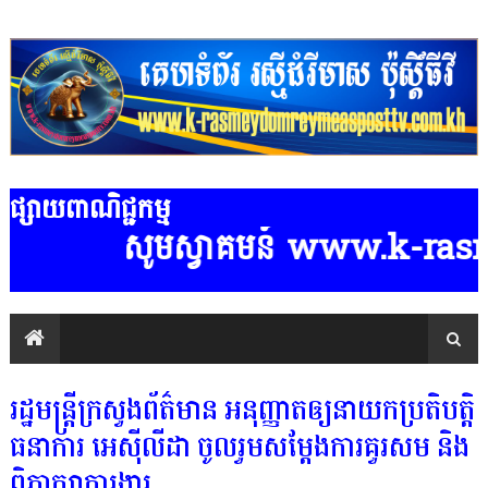
ផ្សាយពាណិជ្ជកម្ម
សូមស្វាគមន៍ www.k-rasmeydom
រដ្ឋមន្ដ្រីក្រសួងព័ត៌មាន អនុញ្ញាតឲ្យនាយកប្រតិបត្តិ
ធនាការ អេស៉ីលីដា ចូលរួមសម្ដែងការគួរសម និង
ពិភាក្សាការងារ