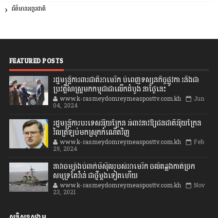
ព័ត៌មានអន្តរជាតិ
FEATURED POSTS
រដ្ឋមន្រ្តីការពារជាតិអាមេរិក បំពេញទស្សនកិច្ចផ្លូវកា រនិងជា
ប្រវត្តិសាស្រ្តមកកម្ពុជាជាលើកដំបូង នាថ្ងៃនេះ
www.k-rasmeydomreymeasposttv.com.kh
Jun
04, 2024
រដ្ឋមន្ត្រីការបរទេសអ៊ុយក្រែន អំពាវនាវឱ្យជនជាតិអ៊ុយក្រែន
វិលត្រឡប់មកស្រុកកំណើតវិញ
www.k-rasmeydomreymeasposttv.com.kh
Feb
29, 2024
នាវាចម្បាំងបំពាក់មីស៊ីលរបស់អាមេរិក ចល័តឆ្លងកាត់ច្រក
សមុទ្រតៃវ៉ាន់ ជាថ្មីម្តងទៀតហើយ
www.k-rasmeydomreymeasposttv.com.kh
Nov
23, 2021
សន្តិសុខសង្គម