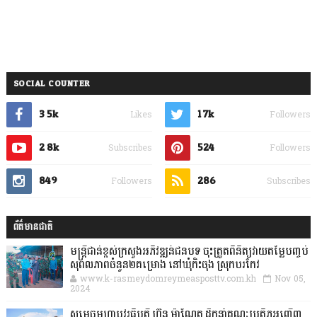
SOCIAL COUNTER
3.5k
1.7k
Likes
Followers
2.8k
524
Subscribes
Followers
849
286
Followers
Subscribes
ព័ត៌មានជាតិ
មន្ត្រីជាន់ខ្ពស់ក្រសួងអភិវឌ្ឍន៍ជនបទ ចុះត្រួតពិនិត្យវាយតម្លៃបញ្ចប់
សុពលភាពចំនួន២គម្រោង នៅឃុំកិះចុង ស្រុកបរកែវ
www.k-rasmeydomreymeasposttv.com.kh
Nov 05,
2024
សម្តេចមហាបវរធិបតី ហ៊ុន ម៉ាណែត ដឹកនាំគណៈប្រតិភូអញ្ជើញ