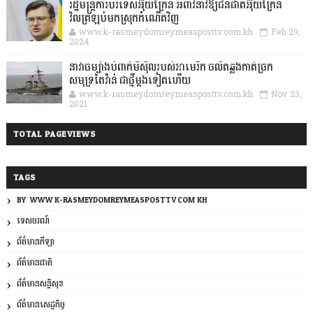
រដ្ឋមន្ត្រីការបរទេសអ៊ុយក្រែន អំពាវនាវឱ្យជនជាតិអ៊ុយក្រែន
វិលត្រឡប់មកស្រុកកំណើតវិញ
www.k-rasmeydomreymeasposttv.com.kh
Feb 29,
2024
នាវាចម្បាំងបំពាក់មីស៊ីលរបស់អាមេរិក ចល័តឆ្លងកាត់ច្រក
សមុទ្រតៃវ៉ាន់ ជាថ្មីម្តងទៀតហើយ
www.k-rasmeydomreymeasposttv.com.kh
Nov 23,
2021
TOTAL PAGEVIEWS
TAGS
BY: WWW.K-RASMEYDOMREYMEASPOSTTV.COM.KH
ទេសចរណ៍
ព័ត៌មានកីឡា
ព័ត៌មានជាតិ
ព័ត៌មានសន្តិសុខ
ព័ត៌មានសេដ្ឋកិច្ច