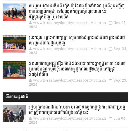
សម្តេចមហាបវរធិបតី ហ៊ុន ម៉ាណែត ដឹកនាំគណៈប្រតិភូអញ្ជើញ
ចាកចេញពីកម្ពុជា ទៅចូលរួមកិច្ចប្រជុំកំពូលនានា នៅ
ទីក្រុងគុនមិញ ប្រទេសចិន
www.k-rasmeydomreymeasposttv.com.kh
Nov 05,
2024
ព្រះករុណា ព្រះមហាក្សត្រ ស្តេចយាងជាព្រះរាជាធិបតី ព្រះរាជពិធី
សម្ពោធវិមានរដ្ឋធម្មនុញ្ញ
www.k-rasmeydomreymeasposttv.com.kh
Sept 24,
2024
ឧបនាយករដ្ឋមន្ដ្រី ហ៊ុន ម៉ានី និងឧបនាយករដ្ឋមន្ដ្រី សាយ សំអាល់
ប្រគល់បណ្ណកម្មសិទ្ធិអចលនវត្ថុ ជូនពលរដ្ឋ២៤ភូមិ នៅក្រុង
ឧដុង្គម៉ែជ័យ
www.k-rasmeydomreymeasposttv.com.kh
Sept 23,
2024
ព័ត៌មានអន្តរជាតិ
រដ្ឋមន្រ្តីការពារជាតិអាមេរិក បំពេញទស្សនកិច្ចផ្លូវកា រនិងជាប្រវត្តិ
សាស្រ្តមកកម្ពុជាជាលើកដំបូង នាថ្ងៃនេះ
www.k-rasmeydomreymeasposttv.com.kh
Jun 04,
2024