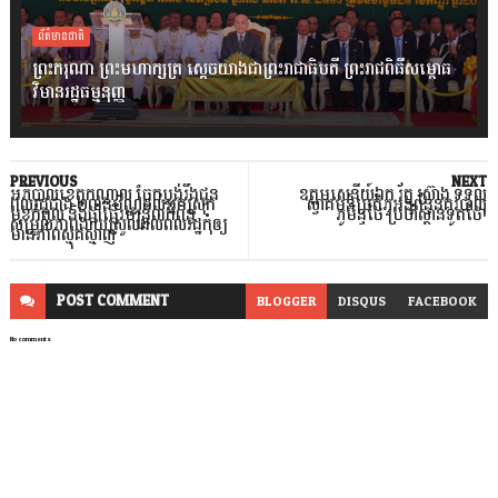
ព័ត៌មានជាតិ
ព្រះករុណា ព្រះមហាក្សត្រ ស្តេចយាងជាព្រះរាជាធិបតី ព្រះរាជពិធីសម្ពោធ
វិមានរដ្ឋធម្មនុញ្ញ
PREVIOUS
NEXT
អភិបាលខេត្តកណ្ដាល ចែកប្លង់រឹងជូន
ឧត្តមសេនីយ៍ឯក រ័ត្ន ស្រ៊ាង ទទួល
ពលរដ្ឋជាង​ ​២ពាន់ប័ណ្ណដល់អ្នកស្រុក
ស្វាគមន៍ប្រតិភូអនុព័ន្ធនគរបាល
មុខកំពូល និងផ្ដាំផ្ញើរមន្ត្រីពាក់ព័ន្ធ
ភូមិន្ទថៃ ប្រចាំស្ថានទូតថៃ!
សម្រួលភាពងាយស្រួលដល់ពលរដ្ឋកុំឲ្យ
មានភាពស្មុគស្មាញ
POST
COMMENT
BLOGGER
DISQUS
FACEBOOK
No comments