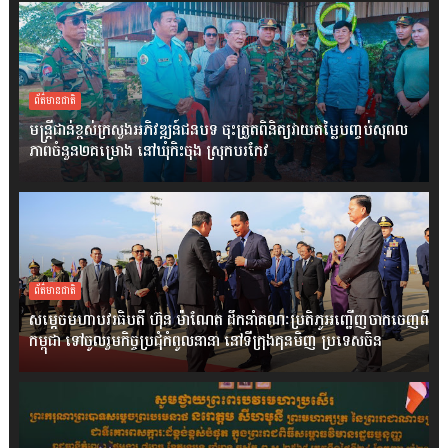
ព័ត៌មានជាតិ
មន្ត្រីជាន់ខ្ពស់ក្រសួងអភិវឌ្ឍន៍ជនបទ ចុះត្រួតពិនិត្យវាយតម្លៃបញ្ចប់សុពល
ភាពចំនួន២គម្រោង នៅឃុំកិះចុង ស្រុកបរកែវ
ព័ត៌មានជាតិ
សម្តេចមហាបវរធិបតី ហ៊ុន ម៉ាណែត ដឹកនាំគណៈប្រតិភូអញ្ជើញចាកចេញពី
កម្ពុជា ទៅចូលរួមកិច្ចប្រជុំកំពូលនានា នៅទីក្រុងគុនមិញ ប្រទេសចិន