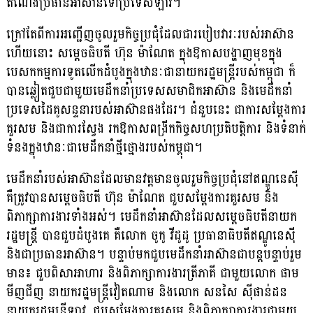
តំណែងប្រធានអាស៊ានទៅប្រទេសឡាវ។
ក្រៅតែពីការអញ្ជើញចូលរួមកិច្ចប្រជុំដែលជារបៀបវារៈរបស់អាស៊ាន
ហើយនោះ សម្តេចធិបតី ហ៊ុន ម៉ាណែត ក្នុងឱកាសបង្ហាញមុខក្នុង
បេសកកម្មការទូតលើកដំបូងក្នុងឋានៈជានាយករដ្ឋ​មន្ត្រីរបស់កម្ពុជា ក៏
បានឆ្លៀតជួបជាមួយមេដឹកនាំប្រទេសសមាជិកអាស៊ាន និងមេដឹកនាំ​
ប្រទេស​ដៃ​គូសន្ទនារបស់អាស៊ានផងដែរ។ ជំនួបនេះ ជាការសម្តែងការ
គួរសម និងជាការ​ស្វែង រកឱកាសពង្រីកកិច្ចសហប្រតិបត្តិការ និងទំនាក់
ទំនងក្នុងឋានៈ​ជា​មេ​ដឹកនាំថ្មីថ្មោងរបស់កម្ពុជា។
មេដឹកនាំរបស់អាស៊ានដែលមានវត្តមានចូលរួមកិច្ចប្រជុំនៅឥណ្ឌូនេស៊ី
គឺត្រូវបានសម្តេចធិបតី ហ៊ុន ម៉ាណែត ជួបសម្តែងការគួរសម និង
ពិភាក្សាការងារទាំងអស់។ មេដឹកនាំអាស៊ា​ន​ដែល​សម្តេចធិបតីនាយក
រដ្ឋមន្ត្រី បានជួបដំបូងគេ គឺលោក ចូកូ វីដូដូ ប្រធានាធិបតីឥណ្ឌូនេស៊ី
និងជាប្រធានអាស៊ាន។ បន្ទាប់មកជួបមេដឹកនាំអាស៊ានជាបន្តបន្ទាប់រួម
មាន៖ ជួបពិសាអាហារ និងពិភាក្សាការងារត្រីភាគី ជាមួយលោក ផាម
មីញជីញ នាយករដ្ឋមន្ត្រីវៀតណាម និងលោក សនសៃ ស៊ីផាន់ដន
នាយករដ្ឋមន្ត្រីឡាវ, ជួបសម្តែងការគួរសម និងពិភាក្សាការងារ​ជាមួយ​