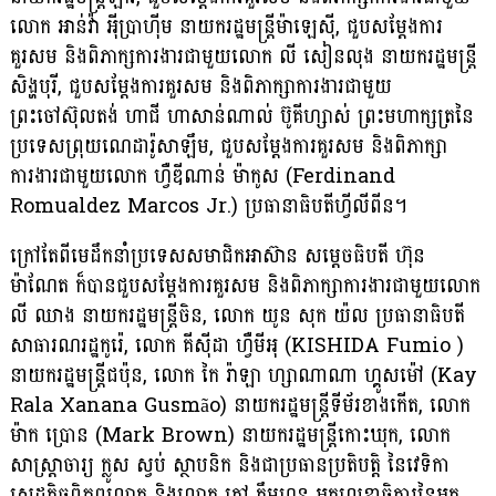
លោក អាន់វ៉ា អ៉ីប្រាហ៉ីម នាយករដ្ឋមន្ត្រីម៉ាឡេស៊ី, ជួបសម្តែងការ
គួរសម និងពិភាក្សការងារ​ជា​មួយលោក លី សៀនលុង នាយករដ្ឋមន្ត្រី
សិង្ហបុរី, ជួបសម្តែងការគួរសម និងពិភាក្សាការងារ​ជាមួយ
ព្រះចៅស៊ុលតង់ ហាជី ហាសាន់ណាល់ ប៊ូគីហ្សាស់ ព្រះមហាក្សត្រនៃ
ប្រទេសព្រុយ​ណេ​ដារ៉ូសាឡឹម, ជួបសម្តែងការគួរសម និងពិភាក្សា
ការងារជាមួយលោក ហ្វឺឌីណាន់ ម៉ាកូស (Fer​di​​nan​d
Romualdez Marcos Jr.) ប្រធានាធិបតីហ្វីលីពីន។
ក្រៅតែពីមេដឹកនាំប្រទេសសមាជិកអាស៊ាន សម្តេចធិបតី ហ៊ុន
ម៉ាណែត ក៏បានជួបសម្តែងការ​គួរ​សម និងពិភាក្សាការងារជាមួយលោក
លី ឈាង នាយករដ្ឋមន្ត្រីចិន, លោក យូន សុក យ៉ល ប្រធានាធិបតី
សា​ធា​រណ​​រដ្ឋកូរ៉េ, លោក គីស៊ីដា ហ្វឺមីអុ (KISHIDA Fumio )
នាយក​រដ្ឋ​មន្ត្រី​ជ​ប៉ុន, លោក កៃ រ៉ាឡា ហ្សាណាណា ហ្គូសម៉ៅ (Kay
Rala Xanana Gusmão) នាយករដ្ឋមន្ត្រីទីម័រខាងកើត, លោក
ម៉ាក ប្រោន (Mark Brown) នាយករដ្ឋមន្ត្រីកោះឃុក, លោក
សាស្រ្តាចារ្យ ក្លូស ស្វប់ ស្ថាបនិក និងជាប្រធានប្រតិបត្តិ នៃវេទិកា
សេដ្ឋកិច្ចពិភពលោក និងលោក កៅ គឹមហួន អគ្គលេខាធិការនៃអគ្គ