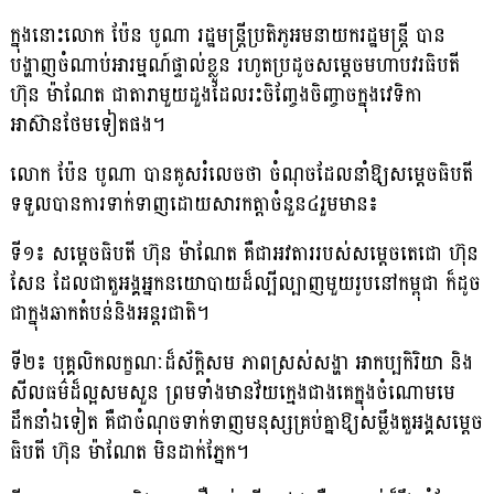
ក្នុងនោះលោក ប៉ែន បូណា រដ្ឋមន្ត្រីប្រតិភូអមនាយករដ្ឋមន្ត្រី បាន
បង្ហាញចំណាប់អារម្មណ៍ផ្ទាល់​ខ្លួន រហូតប្រដូចសម្តេចមហាបវរធិបតី
ហ៊ុន ម៉ាណែត ជាតារាមួយដួងដែលរះចិញ្ចែងចិញ្ចាច​ក្នុង​វេទិកា
អាស៊ានថែមទៀតផង។
លោក ប៉ែន បូណា បានគូសរំលេចថា ចំណុចដែលនាំឱ្យសម្តេចធិបតី
ទទួលបានការ​ទាក់​ទាញ​ដោយសារកត្តាចំនួន៤រួមមាន៖
ទី១៖ សម្តេចធិបតី ហ៊ុន ម៉ាណែត គឺជាអវតាររបស់សម្តេចតេជោ ហ៊ុន
សែន ដែលជាតួ​អង្គ​អ្នក​នយោបាយដ៏ល្បីល្បាញមួយរូបនៅកម្ពុជា ក៏ដូច
ជាក្នុងឆាកតំបន់និងអន្តរជាតិ។
ទី២៖ បុគ្គលិកលក្ខណៈដ៏ស័ក្តិសម ភាពស្រស់សង្ហា អាកប្បកិរិយា និង
សីលធម៌​ដ៏ល្អសមសួន ព្រមទាំងមានវ័យក្មេងជាងគេក្នុងចំណោមមេ
ដឹកនាំឯទៀត គឺជាចំណុចទាក់ទាញមនុស្សគ្រប់​គ្នា​ឱ្យ​សម្លឹងតួអង្គសម្តេច
ធិបតី ហ៊ុន ម៉ាណែត មិនដាក់ភ្នែក។