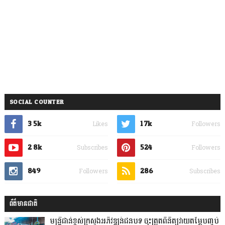
SOCIAL COUNTER
3.5k
1.7k
Likes
Followers
2.8k
524
Subscribes
Followers
849
286
Followers
Subscribes
ព័ត៌មានជាតិ
មន្ត្រីជាន់ខ្ពស់ក្រសួងអភិវឌ្ឍន៍ជនបទ ចុះត្រួតពិនិត្យវាយតម្លៃបញ្ចប់