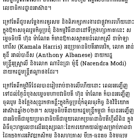
លេខា​ធិការ​ដ្ឋាន​អា​ស៊ាន។
ក្រៅតែពីជួបសម្តែងការគួរសម និងពិភាក្សាការងារជាផ្លូវការហើយនោះ
ក្នុងឱកាសចូលរួមកិច្ច​ប្រជុំ និងកម្មវិធីនានានៅទីក្រុងហ្សាកាតានេះ ស
ម្តេចធិបតី ហ៊ុន ម៉ាណែត ក៏មានឱកាសស្វា​គមន៍លោកស្រី ខាម៉ាឡា
ហារីស (Kamala Harris) អនុប្រធានធិបតីអាមេរិក, លោក អាន់​
តូនី អាល់បានីស (Anthony Albanese) នាយករដ្ឋ
មន្ត្រីអូស្ត្រាលី និងលោក ណារិនដ្រា ម៉ូឌី (Narendra Modi)
នាយករដ្ឋមន្ត្រីឥណ្ឌាផងដែរ។
ក្រៅតែពីកម្មវិធីដែលបានរៀបរាប់ខាងលើហើយនោះ ពេលអញ្ជើញ
ទៅដល់ថ្ងៃដំបូងសម្តេច​មហា​បវរធិបតី ហ៊ុន ម៉ាណែត ក៏បានអញ្ជើញ
ចូលរួម និងថ្លែងសុន្ទរកថាគន្លឹះក្នុង​កិច្ចប្រជុំ​កំពូល​ធុរកិច្ច និងវិនិយោគ
អាស៊ានឆ្នាំ២០២៣។ សម្តេចធិបតីនាយករដ្ឋមន្ត្រីកម្ពុជា ក៏បានអញ្ជើញ​
ជា​អធិបតីជាមួយប្រធានាធិបតីជាមួយលោកប្រធានាធិបតីហ្វីលីពិន ក្នុង
ពិធីចុះហត្ថលេខា​លើ​អនុ​ស្ស​រណៈនៃការយោគយល់គ្នាសម្រាប់ភាពជា
ដៃគូក្នុងការអភិវឌ្ឍកសិកម្ម និងសហគ្រាស មីក្រូ-ធុនតូច និងមធ្យម