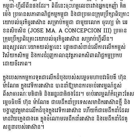
កម្ពុជា-ហ្វីលីពីនផងដែរ។ ពិធីនេះចុះហត្ថលេខារវាងអ្នកឧកញ៉ា គិត
ម៉េង ប្រធានសភាពាណិជ្ជកម្មកម្ពុជា និងជាប្រធានក្រុមប្រឹក្សាពិគ្រោះ
យោបល់ធុរកិច្ចអាស៊ាន សម្រាប់កម្ពុជា ជាមួយលោក ចូហ្សេ ម៉ា អេ
ខនសិបសិន (JOSE MA. A CONCEPCION III) ប្រធាន
ក្រុមប្រឹក្សាពិគ្រោះយោបល់ធុរកិច្ចអាស៊ាន សម្រាប់ហ្វីលីន។
អនុស្សារណៈ​យោគ​យល់​គ្នានេះ ផ្តោតជាសំខាន់លើការលើកកម្ពស់
វិស័យកសិកម្ម និងការជំរុញកាលានុវត្តភាព​កសិពាណិជ្ជកម្មប្រកប
ដោយចីរភាព។
ក្នុងបេសកកម្មការទូតជាលើកដំបូងរបស់សម្តេចមហាបវរធិបតី ហ៊ុន
ម៉ាណែត ក្នុងវេទិកា​អា​ស៊ាន បាននាំឱ្យមានការចាប់អារម្មណ៍ខ្ពស់
ពីសាធារណៈមតិជាតិ និងអន្តរជាតិផងដែរ។ ចាប់​អារម្មណ៍ក៏ព្រោះតែស
ម្តេចធិបតី ហ៊ុន ម៉ាណែត ជាមេដឹកនាំប្រទេសសមាជិកអាស៊ានថ្មី និង​
បង្ហាញវត្តមានលើកដំបូងក្នុងវេទិកាអាស៊ាន ហើយក៏ជាមេដឹកនាំដែល
មានវ័យក្មេងជាងគេ ក្នុងចំណោមមេដឹកនាំអាស៊ាន និងមេដឹកនាំដៃគូ
សន្ទនារបស់អាស៊ាន។