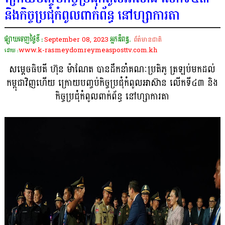
និងកិច្ចប្រជុំកំពូលពាក់ព័ន្ធ នៅហ្សាការតា
ផ្សាយចេញថ្ងៃទី :
September 08, 2023
អ្នកនិពន្ធ.
ព័ត៌មានជាតិ
www.k-rasmeydomreymeasposttv.com.kh
ដោយ :
សម្តេចធិបតី ហ៊ុន ម៉ាណែត បានដឹកនាំគណៈប្រតិភូ ត្រឡប់មកដល់
កម្ពុជាវិញហើយ ក្រោយបញ្ចប់កិច្ចប្រជុំកំពូលអាស៊ាន លើកទី៤៣ និង
កិច្ចប្រជុំកំពូលពាក់ព័ន្ធ នៅហ្សាការតា