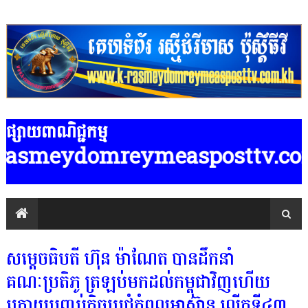
ផ្សាយពាណិជ្ជកម្ម
mreymeasposttv.com.kh មានទទួលផ្ស
សម្តេចធិបតី ហ៊ុន ម៉ាណែត បានដឹកនាំ
គណៈប្រតិភូ ត្រឡប់មកដល់កម្ពុជាវិញហើយ
ក្រោយបញ្ចប់កិច្ចប្រជុំកំពូលអាស៊ាន លើកទី៤៣