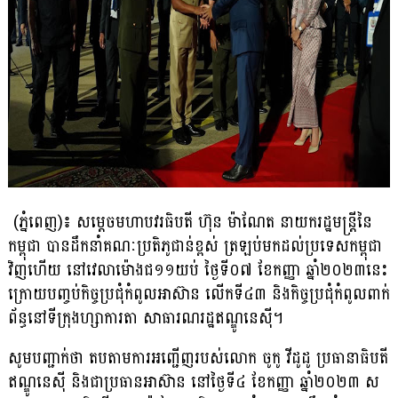
(ភ្នំពេញ)៖ សម្តេចមហាបវរធិបតី ហ៊ុន ម៉ាណែត នាយករដ្ឋមន្រ្តីនៃ
កម្ពុជា បានដឹកនាំគណៈប្រតិភូជាន់ខ្ពស់ ត្រឡប់មកដល់ប្រទេសកម្ពុជា
វិញហើយ នៅវេលាម៉ោងជ១១យប់ ថ្ងៃទី០៧ ខែកញ្ញា ឆ្នាំ២០២៣នេះ
ក្រោយបញ្ចប់កិច្ចប្រជុំកំពូលអាស៊ាន លើកទី៤៣ និងកិច្ចប្រជុំកំពូលពាក់
ព័ន្ធនៅទីក្រុងហ្សាការតា សាធារណរដ្ឋឥណ្ឌូនេស៊ី។
សូមបញ្ជាក់ថា តប​តាមការអញ្ជើញរបស់លោក ចូកូ វីដូដូ ប្រធានាធិបតី
ឥណ្ឌូនេស៊ី និងជាប្រធានអាស៊ាន នៅ​ថ្ងៃ​ទី៤ ខែកញ្ញា ឆ្នាំ២០២៣ ស