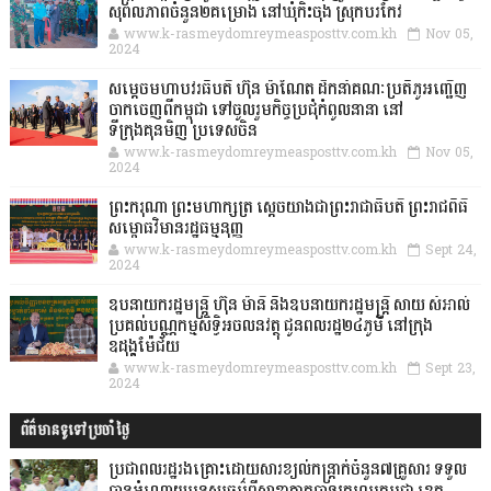
សុពលភាពចំនួន២គម្រោង នៅឃុំកិះចុង ស្រុកបរកែវ
www.k-rasmeydomreymeasposttv.com.kh
Nov 05,
2024
សម្តេចមហាបវរធិបតី ហ៊ុន ម៉ាណែត ដឹកនាំគណៈប្រតិភូអញ្ជើញ
ចាកចេញពីកម្ពុជា ទៅចូលរួមកិច្ចប្រជុំកំពូលនានា នៅ
ទីក្រុងគុនមិញ ប្រទេសចិន
www.k-rasmeydomreymeasposttv.com.kh
Nov 05,
2024
ព្រះករុណា ព្រះមហាក្សត្រ ស្តេចយាងជាព្រះរាជាធិបតី ព្រះរាជពិធី
សម្ពោធវិមានរដ្ឋធម្មនុញ្ញ
www.k-rasmeydomreymeasposttv.com.kh
Sept 24,
2024
ឧបនាយករដ្ឋមន្ដ្រី ហ៊ុន ម៉ានី និងឧបនាយករដ្ឋមន្ដ្រី សាយ សំអាល់
ប្រគល់បណ្ណកម្មសិទ្ធិអចលនវត្ថុ ជូនពលរដ្ឋ២៤ភូមិ នៅក្រុង
ឧដុង្គម៉ែជ័យ
www.k-rasmeydomreymeasposttv.com.kh
Sept 23,
2024
ព័ត៌មានទូទៅប្រចាំថ្ងៃ
ប្រជាពលរដ្ឋរងគ្រោះដោយសារខ្យល់កន្ត្រាក់ចំនួន៧គ្រួសារ ទទួល