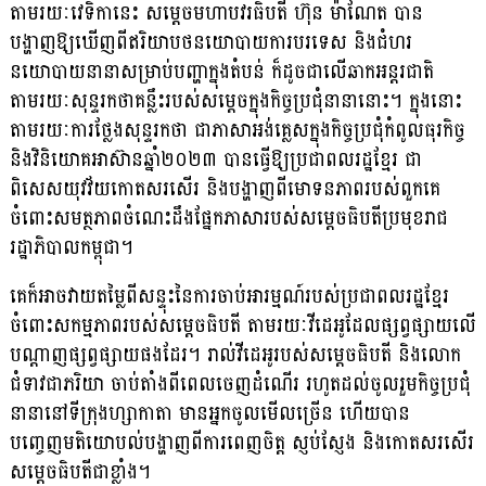
តាមរយៈវេទិកានេះ សម្តេចមហាបវរធិបតី ហ៊ុន ម៉ាណែត បាន
បង្ហាញឱ្យឃើញពីឥរិយាបថ​នយោ​​បាយការបរទេស និងជំហរ
នយោបាយនានាសម្រាប់បញ្ហាក្នុងតំបន់ ក៏ដូចជាលើឆាក​អន្តរ​ជាតិ
តាមរយៈសុន្ទរកថាគន្លឹះរបស់សម្តេចក្នុងកិច្ចប្រជុំនានានោះ។ ក្នុងនោះ
តាម​រយៈការ​ថ្លែង​សុន្ទរកថា ជាភាសាអង់គ្លេសក្នុងកិច្ចប្រជុំ​កំពូល​ធុរកិច្ច
និងវិនិយោគអាស៊ានឆ្នាំ២០២៣ បានធ្វើ​ឱ្យ​ប្រជាពលរដ្ឋខ្មែរ ជា
ពិសេសយុវវ័យកោតសរសើរ និងបង្ហាញពីមោទនភាពរបស់ពួកគេ
ចំពោះ​សមត្ថ​ភាពចំណេះដឹងផ្នែកភាសារបស់សម្តេចធិបតីប្រមុខរាជ
រដ្ឋាភិបាលកម្ពុជា។
គេក៏អាចវាយតម្លៃពីសន្ទុះនៃការចាប់អារម្មណ៍របស់ប្រជាពលរដ្ឋខ្មែរ
ចំពោះសកម្មភាពរបស់​សម្តេច​​ធិប​តី តាមរយៈវីដេអូដែលផ្សព្វផ្សាយលើ
បណ្តាញផ្សព្វផ្សាយផងដែរ។ រាល់វីដេអូរបស់​សម្តេច​ធិបតី និងលោក
ជំទាវជាភរិយា ចាប់តាំងពីពេលចេញដំណើរ រហូតដល់ចូលរួមកិច្ចប្រជុំ​
នានានៅទីក្រុងហ្សាកាតា មានអ្នកចូលមើលច្រើន ហើយបាន
បញ្ចេញមតិយោបល់បង្ហាញពីការ​ពេញចិត្ត ស្ញប់ស្ញែង និងកោតសរសើរ
សម្តេចធិបតីជាខ្លាំង។