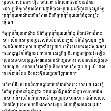
ម្តេចមហាបវរធិបតី ហ៊ុន ម៉ាណែត និងលោកជំទាវ បានដឹក​នាំ​
គណៈប្រតិភូជាន់ខ្ពស់នៃរាជរដ្ឋាភិបាលកម្ពុជា អញ្ជើញទៅចូលរួមកិច្ច
ប្រជុំកំពូលអាស៊ាន​លើក​ទី៤៣ និងកិច្ចប្រជុំកំពូលពាក់ព័ន្ធជាច្រើន
ទៀត។
កិច្ចប្រជុំកំពូលអាស៊ាន និងកិច្ចប្រជុំកំពូលពាក់ព័ន្ធ គឺជាវេទិកាដ៏មាន
សារៈសំខាន់សម្រាប់​ប្រ​ទេ​ស​​តំបន់អាស៊ីអាគ្នេយ៍ និងដៃគូសន្ទនា ក្នុង
ការជជែកដោះស្រាយបញ្ហាទាំងឡាយ។ ជាពិសេស​ការ​​ស្វះស្វែងរកនូវ
កាលានុវត្តន៍ទាំងផ្នែកនយោបាយ សេដ្ឋកិច្ច និងបញ្ហាសង្គមដទៃទៀត
ស្រប​តាម​សសរស្តម្ភទាំង៣របស់អាស៊ានរួមមាន៖ សហគមន៍សន្តិសុខ-
នយោបាយ, សហគមន៍​សេដ្ឋ​កិច្ច និងសហគមន៍សង្គម-វប្បធម៌ ដែល
មានទំនាក់ទំនង និងជះឥទ្ធិពល​គ្នាទៅ​វិញ​ទៅ​មក។
វេទិកាដ៏អឺងកងមុនដំណាច់ឆ្នាំនៅតំបន់អាស៊ាននេះ មានរយៈពេលខ្លី
តែកិច្ចប្រជុំមានចំនួន​ច្រើន​ ជាហេតុនាំឱ្យមេដឹកនាំប្រទេសសមាជិក
អាស៊ាន និងមេដឹកនាំប្រទេសដៃគូសន្ទនារបស់​អា​ស៊ា​ន ជាពិសេសមេ
ដឹកនាំតែប្រទេសសមាជិកអាស៊ានតែម្តង គឺមមាញឹករកពេលដូរអាវ