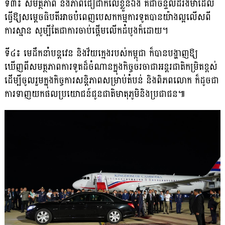
ទី៣៖ សមត្ថភាព និងភាពជឿជាក់លើខ្លួនឯង គឺជាចន្ទល់ដ៏រឹងមាំ​ដែល
ធ្វើឱ្យសម្តេចធិបតី​អាច​បំពេញបេសកកម្មការទូតបានយ៉ាងល្អលើសពី
ការស្មាន សូម្បីតែជាការចាប់ផ្តើមលើកដំបូង​ក៏ដោយ។
ទី៤៖ មេដឹកនាំបន្តវេន និងវ័យក្មេងរបស់កម្ពុជា ក៏បានបង្ហាញឱ្យ
ឃើញពីសមត្ថភាពការ​ទូត​ដ៏​ចំណានក្នុងកិច្ចចរចាជាអន្តរជាតិកម្រិតខ្ពស់
ដើម្បីចូលរួមក្នុងកិច្ចការសន្តិភាពសម្រាប់តំបន់ និងពិភពលោក ក៏ដូចជា
ការទាញយកផលប្រយោជន៍ជូនជាតិមាតុភូមិនិងប្រជាជន៕