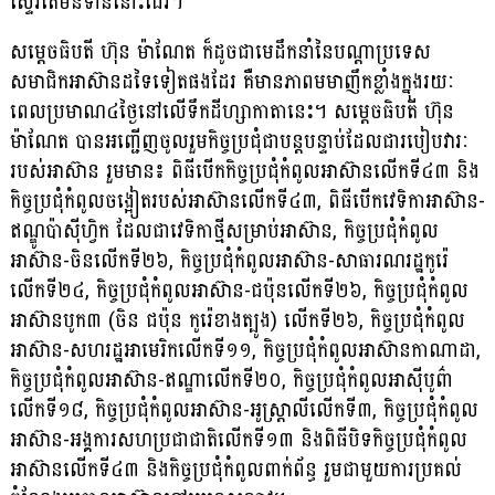
ស្ទើរតែ​មិន​ទាន់​នោះដែរ។
សម្តេចធិបតី ហ៊ុន ម៉ាណែត ក៏ដូចជាមេដឹកនាំនៃបណ្តាប្រទេស
សមាជិកអាស៊ានដទៃទៀតផង​ដែរ គឺមានភាពមមាញឹកខ្លាំងក្នុងរយៈ
ពេលប្រមាណ៤ថ្ងៃនៅលើទឹកដីហ្សាកាតានេះ។ សម្តេច​ធិបតី ហ៊ុន
ម៉ាណែត បានអញ្ជើញចូលរួមកិច្ចប្រជុំជាបន្តបន្ទាប់ដែលជារបៀបវារៈ
របស់អាស៊ាន រួមមាន៖ ពិធីបើកកិច្ចប្រជុំកំពូលអាស៊ានលើកទី៤៣ និង
កិច្ចប្រជុំកំពូលចង្អៀត​របស់​អាស៊ាន​លើក​ទី៤៣, ពិធីបើកវេទិកាអាស៊ាន-
ឥណ្ឌូប៉ាស៊ីហ្វិក ដែលជាវេទិកាថ្មីសម្រាប់អាស៊ាន, កិច្ច​ប្រជុំ​​កំពូល
អាស៊ាន-ចិនលើកទី២៦, កិច្ចប្រជុំកំពូលអាស៊ាន-សាធារណរដ្ឋកូរ៉េ
លើកទី២៤, កិច្ចប្រជុំកំពូលអាស៊ាន-ជប៉ុនលើកទី២៦, កិច្ចប្រជុំកំពូល
អាស៊ានបូក៣ (ចិន ជប៉ុន កូរ៉េខាង​ត្បូង) លើកទី២៦, កិច្ចប្រជុំកំពូល
អាស៊ាន-សហរដ្ឋអាមេរិកលើកទី១១, កិច្ចប្រជុំកំពូល​អា​ស៊ាន​​កាណាដា,
កិច្ចប្រជុំកំពូលអាស៊ាន-ឥណ្ឌាលើកទី២០, កិច្ចប្រជុំកំពូលអាស៊ី​បូព៌ា
លើក​ទី​១៨, កិច្ចប្រជុំកំពូលអាស៊ាន-អូស្ត្រាលីលើកទី៣, កិច្ចប្រជុំកំពូល​
អាស៊ាន​-អង្គការ​សហប្រជា​ជាតិ​លើកទី១៣ និងពិធីបិទកិច្ចប្រជុំកំពូល
អាស៊ានលើកទី៤៣ និងកិច្ចប្រជុំកំពូលពាក់ព័ន្ធ រួម​ជា​មួយការប្រគល់