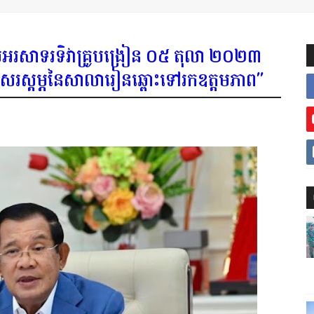
បអរសាទរទិវាគ្រូបង្រៀន ០៥ តុលា ២០២៣
សសរស្តម្ភនៃសាលារៀនឆ្ពោះទៅរកឧត្តមភាព"