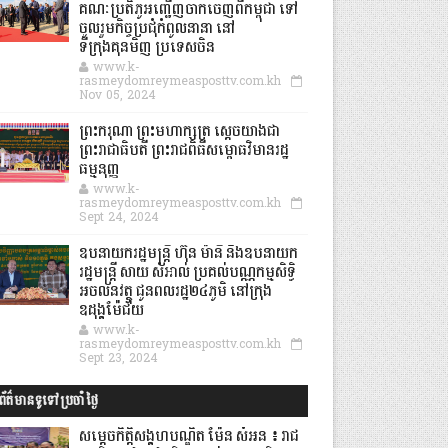
គណៈប្រតិភូអញ្ជើញចាកចេញពីកម្ពុជា ទៅ
ចូលរួមកិច្ចប្រជុំកំពូលនានា នៅ
ទីក្រុងគុនមិញ ប្រទេសចិន
www.k-
rasmeydomreymeasposttv.com.kh
Nov 05, 2024
ព្រះករុណា ព្រះមហាក្សត្រ ស្តេចយាងជា
ព្រះរាជាធិបតី ព្រះរាជពិធីសម្ពោធវិមានរដ្ឋ
ធម្មនុញ្ញ
www.k-
rasmeydomreymeasposttv.com.kh
Sept 24, 2024
ឧបនាយករដ្ឋមន្ដ្រី ហ៊ុន ម៉ានី និងឧបនាយក
រដ្ឋមន្ដ្រី សាយ សំអាល់ ប្រគល់បណ្ណកម្មសិទ្ធិ
អចលនវត្ថុ ជូនពលរដ្ឋ២៤ភូមិ នៅក្រុង
ឧដុង្គម៉ែជ័យ
www.k-
rasmeydomreymeasposttv.com.kh
Sept 23, 2024
ព័ត៌មានទូទៅប្រចាំថ្ងៃ
សម្តេចកិត្តិសង្គហបណ្ឌិត ម៉ែន សំអន ៖ រាជ