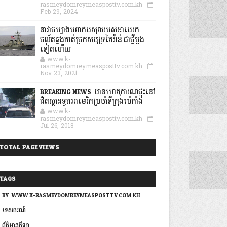
rasmeydomreymeasposttv.com.kh
Feb 29, 2024
នាវាចម្បាំងបំពាក់មីស៊ីលរបស់អាមេរិក
ចល័តឆ្លងកាត់ច្រកសមុទ្រតៃវ៉ាន់ ជាថ្មីម្តង
ទៀតហើយ
www.k-
rasmeydomreymeasposttv.com.kh
Nov 23, 2021
BREAKING NEWS: មានហេតុការណ៍ផ្ទុះនៅ
ជិតស្ថានទូតអាមេរិកប្រចាំទីក្រុងប៉េកាំង
www.k-
rasmeydomreymeasposttv.com.kh
Jul 26, 2018
TOTAL PAGEVIEWS
TAGS
BY: WWW.K-RASMEYDOMREYMEASPOSTTV.COM.KH
ទេសចរណ៍
ព័ត៌មានកីឡា