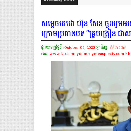
សម្តេចតេជោ ហ៊ុន សែន ចូលរួមអ
ក្រោមប្រធានបទ "គ្រូបង្រៀន ជា
ផ្សាយចេញថ្ងៃទី :
October 05, 2023
អ្នកនិពន្ធ.
ព័ត៌មានជាតិ
www.k-rasmeydomreymeasposttv.com.kh
ដោយ :