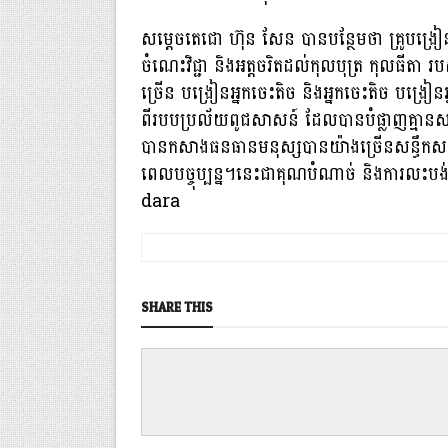
សម្តេចតេជោ ហ៊ុន សែន បានបន្ថែមថា គ្រូបង្រៀនត
ចំណេះវិជ្ជា និងអត្តចរិតដល់កុលបុត្រ កុលធីតា 
ច្រើន បង្រៀនអ្នកចេះតិច និងអ្នកចេះតិច បង
ពីរបបប្រល័យពូជសាសន៍ ដែលបានបំផ្លាញគ្មានសល
បានកសាងធនធានមនុស្សបានយ៉ាងច្រើនសន្ធឹកសន្ធ
ពេលបច្ចុប្បន្ន។នេះជាគុណបំណាច់ និងការលះបង់
dara
SHARE THIS