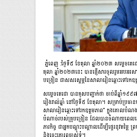
ភ្នំពេញ :ថ្ងៃទី៥ ខែតុលា ឆ្នាំ២០២៣ សម្តេចត
តុលា ឆ្នាំ២០២៣នេះ បានផ្ញើសារចូលរួមអបអរសា
បង្រៀន ជាសសរស្តម្ភនៃសាលារៀនឆ្ពោះទៅរកឧត
សម្តេចតេជោ បានគូសបញ្ជាក់ថា ចាប់ពីឆ្នាំ១៩៩៧
រៀងរាល់ឆ្នាំ នៅថ្ងៃទី៥ ខែតុលា។ សម្រាប់ប្រធាន
សាលារៀនឆ្ពោះទៅរកឧត្តមភាព" ក្នុងគោលបំណងដើម្
បំណាច់របស់គ្រូបង្រៀន ដែលបានចំណាយពេលវេលា កម្ល
ភារកិច្ច ជាអ្នកបណ្ដុះបណ្ដាលដើម្បីផ្ទេរនូវតម្លៃ ព្
និងចេះគោរពចាស់ទុំ។