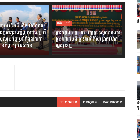
ព្
ព័ត៌មានជាតិ
ាបវរធិបតី ហ៊ុន ម៉ាណែត
ៈប្រតិភូអញ្ជើញចាកចេញពី
ព្រះករុណា ព្រះមហាក្សត្រ ស្តេចយាងជា
ចូលរួមកិច្ចប្រជុំកំពូលនានា
ព្រះរាជាធិបតី ព្រះរាជពិធីសម្ពោធវិមាន
ងគុនមិញ ប្រទេសចិន
រដ្ឋធម្មនុញ្ញ
BLOGGER
DISQUS
FACEBOOK
ន
ច