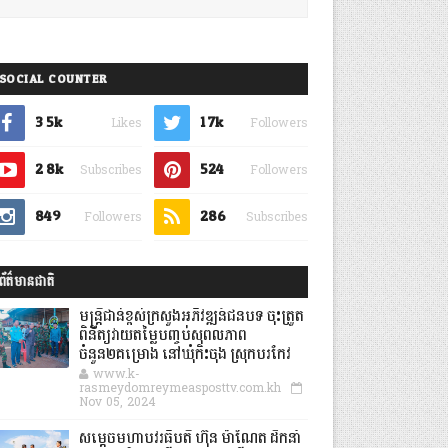
SOCIAL COUNTER
3.5k
1.7k
Likes
Followers
2.8k
524
Subscribes
Followers
849
286
Followers
Subscribes
ព័ត៌មានជាតិ
មន្ត្រីជាន់ខ្ពស់ក្រសួងអភិវឌ្ឍន៍ជនបទ ចុះត្រួត
ពិនិត្យវាយតម្លៃបញ្ចប់សុពលភាព
ចំនួន២គម្រោង នៅឃុំកិះចុង ស្រុកបរកែវ
www.k-
rasmeydomreymeasposttv.com.kh
Nov 05, 2024
សម្តេចមហាបវរធិបតី ហ៊ុន ម៉ាណែត ដឹកនាំ