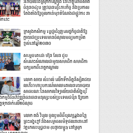
អភិបាលរងស្រុកកណ្តៀង នៃខេត្តពោធិ៍សាត់
ចំនួន០៤រូប ត្រូវបានផ្ទេរភារកិច្ច និងប្រកាស
តែងតាំងឱ្យចូលកាន់មុខតំណែងជាផ្លូវការ នា
រឹកនេះ
ក្រសួងកសិកម្ម ប្តេជ្ញាជំរុញសេដ្ឋកិច្ចជាតិឱ្យ
ក្លាយជាប្រទេសមានចំណូលមធ្យមកម្រិត
ខ្ពស់​នៅឆ្នាំ២០៣០
សម្តេចតេជោ ហ៊ុន សែន ជួប
សំណេះសំណាលជាមួយសមាជិក សមាជិកា
បក្សមកពីខេត្តកណ្តាល
លោក សាយ សំអាល់ លើកទឹកចិត្តនិស្សិតជយ
លាភីអាហារូបករណ៍សាលាគោលនយោបាយ
សាធារណៈនៃសាកលវិទ្យាល័យជាតិសិង្ហបុរី
ិងកម្មវិធីអភិវឌ្ឍន៍ធនធានមនុស្សរបស់ប្រទេសជប៉ុន ឱ្យយក
ិត្តទុកដាក់លើ២ចំណុច
លោក គង់ វិបុល ចូលរួមពិធីបុណ្យឆ្លងពន្លៃ
ព្រះអង្គខ្មៅ និងសម្ពោធសមិទ្ធផលនានានៅ
វត្តកេសរបុប្ផារាម (បន្ទាយម្ជូរ) នៅស្រុក