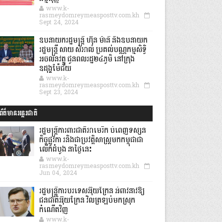
www.k-
rasmeydomreymeasposttv.com.kh
Sept 24, 2024
ឧបនាយករដ្ឋមន្ដ្រី ហ៊ុន ម៉ានី និងឧបនាយក
រដ្ឋមន្ដ្រី សាយ សំអាល់ ប្រគល់បណ្ណកម្មសិទ្ធិ
អចលនវត្ថុ ជូនពលរដ្ឋ២៤ភូមិ នៅក្រុង
ឧដុង្គម៉ែជ័យ
www.k-
rasmeydomreymeasposttv.com.kh
Sept 23, 2024
ព័ត៌មានអន្តរជាតិ
រដ្ឋមន្រ្តីការពារជាតិអាមេរិក បំពេញទស្សន
កិច្ចផ្លូវកា រនិងជាប្រវត្តិសាស្រ្តមកកម្ពុជាជា
លើកដំបូង នាថ្ងៃនេះ
www.k-
rasmeydomreymeasposttv.com.kh
Jun 04, 2024
រដ្ឋមន្ត្រីការបរទេសអ៊ុយក្រែន អំពាវនាវឱ្យ
ជនជាតិអ៊ុយក្រែន វិលត្រឡប់មកស្រុក
កំណើតវិញ
www.k-