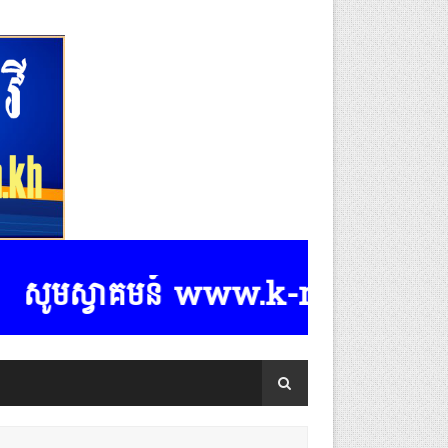
ូមស្វាគមន៍ www.k-rasmeydomreymeas