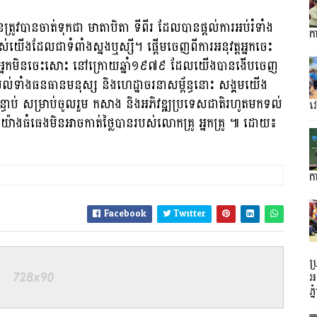
្រូវបានចាត់ទុកជា មាតាបិតា ទីពីរ ដែលបានផ្តល់ការអប់រំទាំង
ក
របស់យើងដែលជាទំពាំងស្នងឬស្សី។ ផ្តើមចេញពីការអនុវត្តអ្នកចេះ
្រៀនអ្នកមិនចេះសោះ នៅក្រោយឆ្នាំ១៩៧៩ ដែលយើងបានងើបចេញ
់ទាំងធនធានមនុស្ស និងហេដ្ឋាចរនាសម្ព័ន្ធនោះ សង្គមយើង
ាប់ សម្រាប់ចូលរួម កសាង និងអភិវឌ្ឍប្រទេសជាតិរហូតមកទល់
វ
យ៉ាងធំធេងមិនអាចកាត់ថ្លៃបានរបស់លោកគ្រូ អ្នកគ្រូ ៕ ដោយ៖
កា
Facebook
Twitter
ប
អញ
ភ្