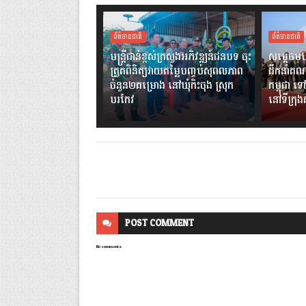
ព័ត៌មានជាតិ
ព័ត៌មានជាតិ
មន្ត្រីជាន់ខ្ពស់ក្រសួងអភិវឌ្ឍន៍ជនបទ ចុះ
សម្តេចមហ
ត្រួតពិនិត្យវាយតម្លៃបញ្ចប់សុពលភាព
ដឹកនាំគណ
ចំនួន២គម្រោង នៅឃុំកិះចុង ស្រុក
កម្ពុជា ទៅ
បរកែវ
នៅទីក្រុ
POST
COMMENT
No comments