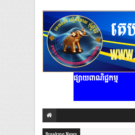
ផ្សាយពាណិជ្ជកម្ម
Breaking News