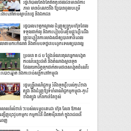
រដ្ឋាភិបាលតែងតែគិតគូរដល់ជនមានពិការ
ភាព មានចំណេះដឹង ឱ្យបានចូលបម្រើ
ារងារនៅតាមស្ថាប័នរដ្ឋ និងឯកជន
រដ្ឋបាលខេត្តកណ្ដាល ជំរុញឲ្យក្រុមហ៊ុនដែល
ទទួលដាក់លូ និងការរៀបចិញ្ចើមផ្លូវថ្មើរជើង
ត្រូវពន្លឿនការសាងសង់ឲ្យបានទាន់ពេល
េលាតាមការកំណត់ និងតាមបទដ្ឋានបច្ចេកទេសឲ្យបានល្អ
ប្រធាន គ.ជ.ប ថ្លែងអំណរគុណអ្នកសង្កេត
ការណ៍អន្តរជាតិ និងតំណាងស្ថានទូត
ដែលយកចិត្តទុកដាក់តាមដានសង្កេតដំណើរ
របោះឆ្នោត និងការរាប់សន្លឹកនៅកម្ពុជា
រដ្ឋមន្ត្រីពាណិជ្ជកម្ម រំពឹងទូតថ្មីរបស់កូរ៉េខាង
ត្បូង នឹងជំរុញឱ្យទំហំពាណិជ្ជកម្ម​កម្ពុជា-កូរ៉េ
ខាងត្បូង កើនកាន់តែខ្ពស់
្រសាសន៍សំខាន់ៗរបស់សម្តេចតេជោ ហ៊ុន សែន ឱកាស
្ជើញចុះជួបកម្មករ កម្មការិនី ជិត២ម៉ឺននាក់ ក្នុងរាជធានី
នំពេញ