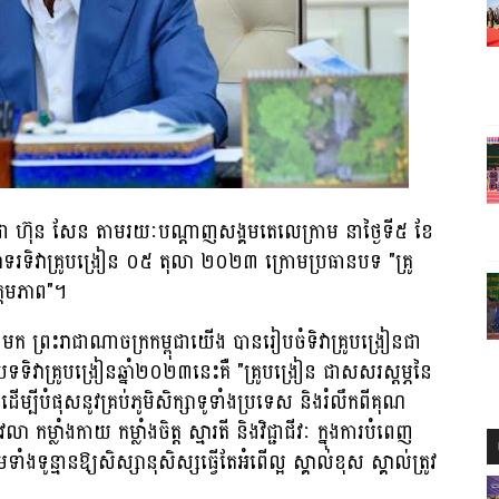
េជោ ហ៊ុន សែន តាមរយៈបណ្តាញសង្គមតេលេក្រាម នាថ្ងៃទី៥ ខែ
ទរទិវាគ្រូបង្រៀន ០៥ តុលា ២០២៣ ក្រោមប្រធានបទ "គ្រូ
្តមភាព"។
មក ព្រះរាជាណាចក្រកម្ពុជាយើង​ បានរៀបចំទិវាគ្រូបង្រៀនជា
បទទិវាគ្រូបង្រៀនឆ្នាំ២០២៣នេះគឺ "គ្រូបង្រៀន ជាសសរស្តម្ភនៃ
បីបំផុសនូវគ្រប់ភូមិសិក្សាទូទាំងប្រទេស និងរំលឹកពីគុណ
ាំងកាយ កម្លាំងចិត្ត ស្មារតី និងវិជ្ជាជីវៈ ក្នុងការបំពេញ
រមទាំងទូន្មានឱ្យសិស្សានុសិស្សធ្វើតែអំពើល្អ ស្គាល់ខុស ស្គាល់ត្រូវ