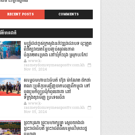
្វាឯម ខេត្តកណ្តាល
RECENT POSTS
COMMENTS
ព័ត៌មានជាតិ
មន្ត្រីជាន់ខ្ពស់ក្រសួងអភិវឌ្ឍន៍ជនបទ ចុះត្រួត
ពិនិត្យវាយតម្លៃបញ្ចប់សុពលភាព
ចំនួន២គម្រោង នៅឃុំកិះចុង ស្រុកបរកែវ
www.k-
rasmeydomreymeasposttv.com.kh
Nov 05, 2024
សម្តេចមហាបវរធិបតី ហ៊ុន ម៉ាណែត ដឹកនាំ
គណៈប្រតិភូអញ្ជើញចាកចេញពីកម្ពុជា ទៅ
ចូលរួមកិច្ចប្រជុំកំពូលនានា នៅ
ទីក្រុងគុនមិញ ប្រទេសចិន
www.k-
rasmeydomreymeasposttv.com.kh
Nov 05, 2024
ព្រះករុណា ព្រះមហាក្សត្រ ស្តេចយាងជា
ព្រះរាជាធិបតី ព្រះរាជពិធីសម្ពោធវិមានរដ្ឋ
ធម្មនុញ្ញ