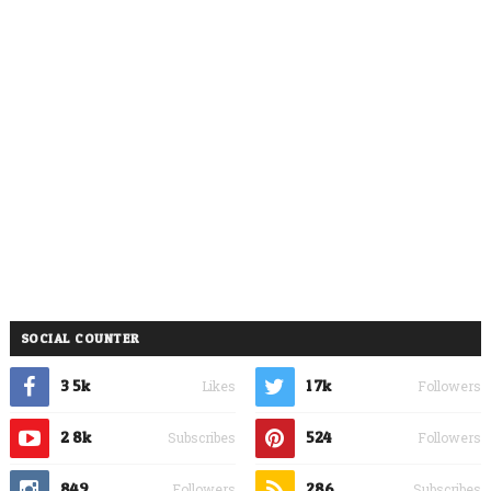
SOCIAL COUNTER
3.5k
1.7k
Likes
Followers
2.8k
524
Subscribes
Followers
849
286
Followers
Subscribes