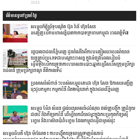
2024
ព័ត៌មានទូទៅប្រចាំថ្ងៃ
សម្ដេចកិត្ដិព្រឹទ្ធបណ្ឌិត ប៊ុន រ៉ានី ហ៊ុនសែន
អញ្ជើញបើកមហាសន្និបាតកាកបាទក្រហមកម្ពុជា អាណត្ដិទី៧
រដ្ឋបាលរាជធានីភ្នំពេញ ជូនដំណឹងពីការបញ្ចៀសចរាចរណ៍យាន
យន្តគ្រប់ប្រភេទជាបណ្តោះអាសន្ន ក្នុងអំឡុងពេលរៀបចំ
ធ្វើមីទ្ទីងបើកយុទ្ធនាការឃោសនាបោះឆ្នោតជ្រើសរើសក្រុមប្រឹក្សា
រាជធានី ក្រុមប្រឹក្សាខណ្ឌ នីតិកាលទី៤
ប្រសាសន៍សំខាន់ៗរបស់សម្តេចតេជោ ហ៊ុន សែន ឱកាសអញ្ជើញ
ចុះជួបកម្មករ កម្មការិនី ជិត២ម៉ឺននាក់ ក្នុងរាជធានីភ្នំពេញ
សម្តេច ម៉ែន សំអន ផ្តល់អនុសាសន៍៤ចំណុច ដល់គ្រូបង្វឹក គ្រូជំនួយ
ជានារី និងកីឡាការិនី ដើម្បីយកជ័យជម្នះក្នុងការប្រកួតកីឡាស៊ី
ហ្គេម និងអាស៊ានប៉ារ៉ាហ្គេម ដែលកម្ពុជាធ្វើជាម្ចាស់ផ្ទះ
សម្តេចធិបតី ហ៊ុន ម៉ាណែត៖ ការបង្កើតយុទ្ធសាស្ត្រទាញចំណាប់