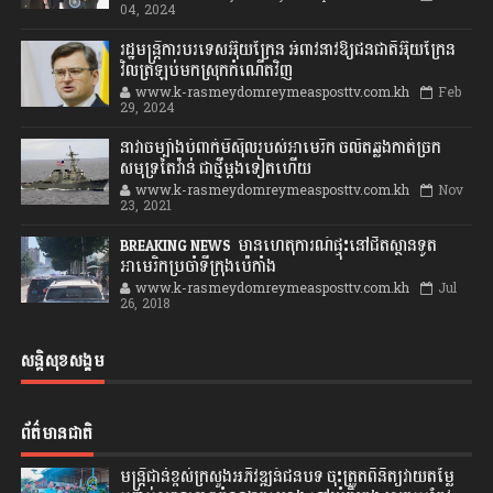
04, 2024
រដ្ឋមន្ត្រីការបរទេសអ៊ុយក្រែន អំពាវនាវឱ្យជនជាតិអ៊ុយក្រែន
វិលត្រឡប់មកស្រុកកំណើតវិញ
www.k-rasmeydomreymeasposttv.com.kh
Feb
29, 2024
នាវាចម្បាំងបំពាក់មីស៊ីលរបស់អាមេរិក ចល័តឆ្លងកាត់ច្រក
សមុទ្រតៃវ៉ាន់ ជាថ្មីម្តងទៀតហើយ
www.k-rasmeydomreymeasposttv.com.kh
Nov
23, 2021
BREAKING NEWS: មានហេតុការណ៍ផ្ទុះនៅជិតស្ថានទូត
អាមេរិកប្រចាំទីក្រុងប៉េកាំង
www.k-rasmeydomreymeasposttv.com.kh
Jul
26, 2018
សន្តិសុខសង្គម
ព័ត៌មានជាតិ
មន្ត្រីជាន់ខ្ពស់ក្រសួងអភិវឌ្ឍន៍ជនបទ ចុះត្រួតពិនិត្យវាយតម្លៃ