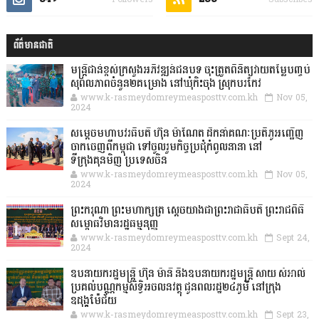
ព័ត៌មានជាតិ
មន្ត្រីជាន់ខ្ពស់ក្រសួងអភិវឌ្ឍន៍ជនបទ ចុះត្រួតពិនិត្យវាយតម្លៃបញ្ចប់
សុពលភាពចំនួន២គម្រោង នៅឃុំកិះចុង ស្រុកបរកែវ
www.k-rasmeydomreymeasposttv.com.kh
Nov 05,
2024
សម្តេចមហាបវរធិបតី ហ៊ុន ម៉ាណែត ដឹកនាំគណៈប្រតិភូអញ្ជើញ
ចាកចេញពីកម្ពុជា ទៅចូលរួមកិច្ចប្រជុំកំពូលនានា នៅ
ទីក្រុងគុនមិញ ប្រទេសចិន
www.k-rasmeydomreymeasposttv.com.kh
Nov 05,
2024
ព្រះករុណា ព្រះមហាក្សត្រ ស្តេចយាងជាព្រះរាជាធិបតី ព្រះរាជពិធី
សម្ពោធវិមានរដ្ឋធម្មនុញ្ញ
www.k-rasmeydomreymeasposttv.com.kh
Sept 24,
2024
ឧបនាយករដ្ឋមន្ដ្រី ហ៊ុន ម៉ានី និងឧបនាយករដ្ឋមន្ដ្រី សាយ សំអាល់
ប្រគល់បណ្ណកម្មសិទ្ធិអចលនវត្ថុ ជូនពលរដ្ឋ២៤ភូមិ នៅក្រុង
ឧដុង្គម៉ែជ័យ
www.k-rasmeydomreymeasposttv.com.kh
Sept 23,