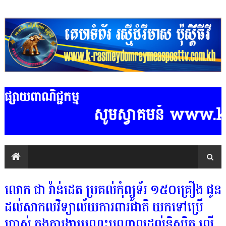
ផ្សាយពាណិជ្ជកម្ម
សូមស្វាគមន៍ www.k-ras
លោក ជា វ៉ាន់ដេត ប្រគល់កុំព្យូទ័រ ១៥០គ្រឿង ជូន
ដល់សាកលវិទ្យាល័យការពារជាតិ យកទៅប្រើ
ប្រាស់ ក្នុងការងារបណ្តុះបណ្តាលដល់និស្សិត លើ