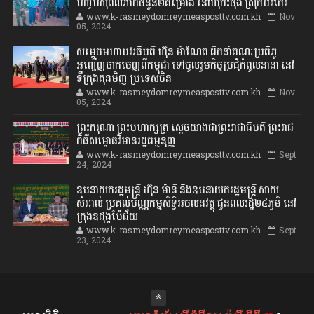
បញ្ចប់សុពលភាពចំនួន២គម្រោង នៅឃុំកិះចុង ស្រុកបរកែវ
www.k-rasmeydomreymeasposttv.com.kh
Nov
05, 2024
សម្តេចមហាបវរធិបតី ហ៊ុន ម៉ាណែត ដឹកនាំគណៈប្រតិភូ
អញ្ជើញចាកចេញពីកម្ពុជា ទៅចូលរួមកិច្ចប្រជុំកំពូលនានា នៅ
ទីក្រុងគុនមិញ ប្រទេសចិន
www.k-rasmeydomreymeasposttv.com.kh
Nov
05, 2024
ព្រះករុណា ព្រះមហាក្សត្រ ស្តេចយាងជាព្រះរាជាធិបតី ព្រះរាជ
ពិធីសម្ពោធវិមានរដ្ឋធម្មនុញ្ញ
www.k-rasmeydomreymeasposttv.com.kh
Sept
24, 2024
ឧបនាយករដ្ឋមន្ដ្រី ហ៊ុន ម៉ានី និងឧបនាយករដ្ឋមន្ដ្រី សាយ
សំអាល់ ប្រគល់បណ្ណកម្មសិទ្ធិអចលនវត្ថុ ជូនពលរដ្ឋ២៤ភូមិ នៅ
ក្រុងឧដុង្គម៉ែជ័យ
www.k-rasmeydomreymeasposttv.com.kh
Sept
23, 2024