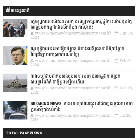
ព័ត៌មានអន្តរជាតិ
រដ្ឋមន្រ្តីការពារជាតិអាមេរិក បំពេញទស្សនកិច្ចផ្លូវកា រនិងជាប្រវត្តិ
សាស្រ្តមកកម្ពុជាជាលើកដំបូង នាថ្ងៃនេះ
www.k-rasmeydomreymeasposttv.com.kh
Jun 04,
2024
រដ្ឋមន្ត្រីការបរទេសអ៊ុយក្រែន អំពាវនាវឱ្យជនជាតិអ៊ុយក្រែន
វិលត្រឡប់មកស្រុកកំណើតវិញ
www.k-rasmeydomreymeasposttv.com.kh
Feb 29,
2024
នាវាចម្បាំងបំពាក់មីស៊ីលរបស់អាមេរិក ចល័តឆ្លងកាត់ច្រក
សមុទ្រតៃវ៉ាន់ ជាថ្មីម្តងទៀតហើយ
www.k-rasmeydomreymeasposttv.com.kh
Nov 23,
2021
BREAKING NEWS: មានហេតុការណ៍ផ្ទុះនៅជិតស្ថានទូតអាមេរិក
ប្រចាំទីក្រុងប៉េកាំង
www.k-rasmeydomreymeasposttv.com.kh
Jul 26,
2018
TOTAL PAGEVIEWS