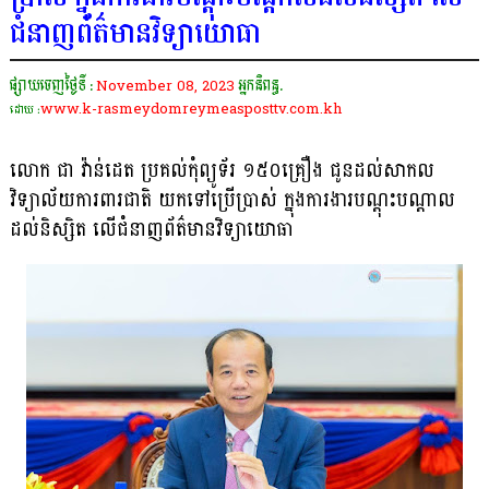
ជំនាញព័ត៌មានវិទ្យាយោធា
ផ្សាយចេញថ្ងៃទី :
November 08, 2023
អ្នកនិពន្ធ.
www.k-rasmeydomreymeasposttv.com.kh
ដោយ :
លោក ជា វ៉ាន់ដេត ប្រគល់កុំព្យូទ័រ ១៥០គ្រឿង ជូនដល់សាកល
វិទ្យាល័យការពារជាតិ យកទៅប្រើប្រាស់ ក្នុងការងារបណ្តុះបណ្តាល
ដល់និស្សិត លើជំនាញព័ត៌មានវិទ្យាយោធា