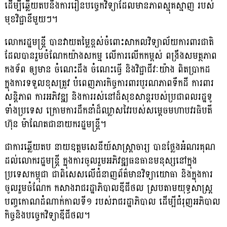
ដើម្បីឆ្លើយតបនឹងការរៀនបច្ចេកវិទ្យាដែលមានភាពស្មុគស្មាញ របស់
មុខវិជ្ជានីមួយៗ។​
លោករដ្ឋមន្ត្រី បានវាយតម្លៃខ្ពស់ចំពោះសាកលវិទ្យាល័យការពារជាតិ
ដែលបានរួមចំណែកយ៉ាងសកម្ម លើការលើកកម្ពស់ ពង្រឹងសមត្ថភាព
កងទ័ព ឲ្យមាន ចំណេះដឹង ចំណេះធ្វើ និងវិជ្ជាជីវៈយ៉ាង ពិតប្រាកដ
ក្នុងការទទួលខុសត្រូវ បំពេញភារកិច្ចការពារបូរណភាពទឹកដី ការពារ
សន្តិភាព ការអភិវឌ្ឍ និងការរស់នៅដ៏សុខសាន្តរបស់ប្រជាពលរដ្ឋទូ
ទាំងប្រទេស ក្រោមការដឹកនាំដ៏ឈ្លាសវៃរបស់​សម្តេច​មហា​បវរ​ធិបតី ​
ហ៊ុន​ ម៉ាណែត​ជា​នាយករដ្ឋ​មន្ត្រី​។
ជាការឆ្លើយតប នាយឧត្តមសេនីយ៍សាស្ត្រាចារ្យ បានថ្លែងអំណរគុណ
ដល់លោករដ្ឋមន្ត្រី ក្នុងការចូលរួមអភិវឌ្ឍធនធានមនុស្សនៅក្នុង
ប្រទេសកម្ពុជា ជាពិសេសលើជំនាញព័ត៌មានវិទ្យាយោធា និងក្នុងការ
ចូលរួមចំណែក កសាងរាជរដ្ឋាភិបាលឌីជីថល ស្របតាមយុទ្ធសាស្រ្ត
បញ្ចកោណដំណាក់កាលទី១ របស់រាជរដ្ឋាភិបាល ដើម្បីជំរុញអភិបាល
កិច្ចនិងបច្ចេកវិទ្យាឌីជីថល។