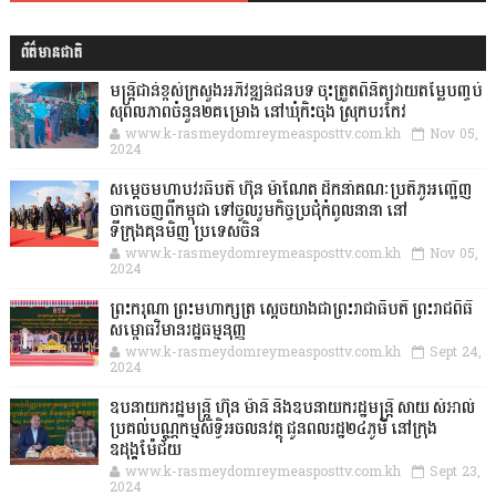
ព័ត៌មានជាតិ
មន្ត្រីជាន់ខ្ពស់ក្រសួងអភិវឌ្ឍន៍ជនបទ ចុះត្រួតពិនិត្យវាយតម្លៃបញ្ចប់
សុពលភាពចំនួន២គម្រោង នៅឃុំកិះចុង ស្រុកបរកែវ
www.k-rasmeydomreymeasposttv.com.kh
Nov 05,
2024
សម្តេចមហាបវរធិបតី ហ៊ុន ម៉ាណែត ដឹកនាំគណៈប្រតិភូអញ្ជើញ
ចាកចេញពីកម្ពុជា ទៅចូលរួមកិច្ចប្រជុំកំពូលនានា នៅ
ទីក្រុងគុនមិញ ប្រទេសចិន
www.k-rasmeydomreymeasposttv.com.kh
Nov 05,
2024
ព្រះករុណា ព្រះមហាក្សត្រ ស្តេចយាងជាព្រះរាជាធិបតី ព្រះរាជពិធី
សម្ពោធវិមានរដ្ឋធម្មនុញ្ញ
www.k-rasmeydomreymeasposttv.com.kh
Sept 24,
2024
ឧបនាយករដ្ឋមន្ដ្រី ហ៊ុន ម៉ានី និងឧបនាយករដ្ឋមន្ដ្រី សាយ សំអាល់
ប្រគល់បណ្ណកម្មសិទ្ធិអចលនវត្ថុ ជូនពលរដ្ឋ២៤ភូមិ នៅក្រុង
ឧដុង្គម៉ែជ័យ
www.k-rasmeydomreymeasposttv.com.kh
Sept 23,
2024