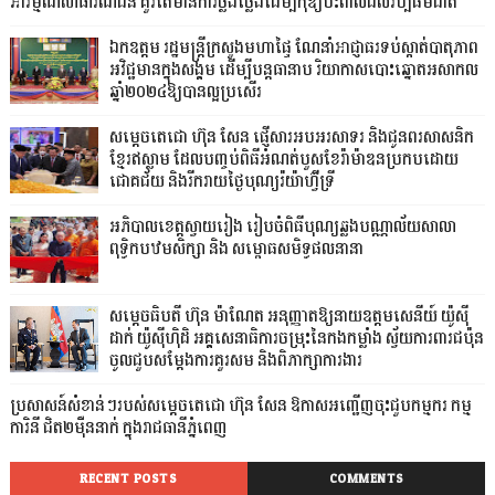
អារម្មណ៍សាធារណជន គួរតែមានការថ្លឹងថ្លែងដើម្បីកុំឱ្យប៉ះពាល់ដល់វប្បធម៌ជាតិ
ឯកឧត្តម រដ្ឋមន្ត្រីក្រសួងមហាផ្ទៃ ណែនាំអាជ្ញាធរទប់ស្កាត់បាតុភាព
អវិជ្ជមានក្នុងសង្គម ដើម្បីបន្តធានាប រិយាកាសបោះឆ្នោតអសាកល
ឆ្នាំ២០២៤ឱ្យបានល្អប្រសើរ
សម្ដេចតេជោ ហ៊ុន សែន ផ្ញើសារអបអរសាទរ និងជូនពរសាសនិក
ខ្មែរឥស្លាម ដែលបញ្ចប់ពិធីអំណត់បួសខែរ៉ាម៉ាឌនប្រកបដោយ
ជោគជ័យ និងរីករាយថ្ងៃបុណ្យរ៉យ៉ាហ៊្វីទ្រី
អភិបាលខេត្តស្វាយរៀង រៀបចំពិធីបុណ្យឆ្លងបណ្ណាល័យសាលា
ពុទ្ធិកបឋមសិក្សា និង សម្ពោធសមិទ្ធផលនានា
សម្តេចធិបតី ហ៊ុន ម៉ាណែត អនុញ្ញាតឱ្យនាយឧត្តមសេនីយ៍ យ៉ូស៊ី
ដាក់ យ៉ូស៊ីហ៊ិដិ អគ្គសេនាធិការចម្រុះនៃកងកម្លាំង ស្វ័យការពារជប៉ុន
ចូលជួបសម្តែងការគួរសម និងពិភាក្សាការងារ
ប្រសាសន៍សំខាន់ៗរបស់សម្តេចតេជោ ហ៊ុន សែន ឱកាសអញ្ជើញចុះជួបកម្មករ កម្ម
ការិនី ជិត២ម៉ឺននាក់ ក្នុងរាជធានីភ្នំពេញ
RECENT POSTS
COMMENTS