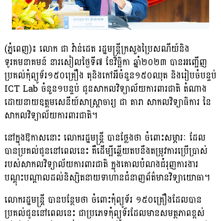
(ភ្នំពេញ)៖ លោក ជា វ៉ាន់ដេត រដ្ឋមន្ត្រីក្រសួងប្រៃសណីយ៍និង
ទូរគមនាគមន៍ នារសៀលថ្ងៃទី៧ ខែវិច្ឆិកា ឆ្នាំ២០២៣ បានអញ្ជើញ
ប្រគល់កុំព្យូទ័រ​១៥០គ្រឿង តុនិងកៅអីចំនួន១៥០ឈុត និងរៀបចំបន្ទប់
ICT Lab ចំនួន១បន្ទប់ ជូនសាកលវិទ្យាល័យការពារជាតិ តំណាង
ដោយនាយឧត្តមសេនីយ៍សាស្ត្រាចារ្យ ជា តារា សាកលវិទ្យាធិការ នៃ
សាកលវិទ្យាល័យការពារជាតិ។
នៅក្នុងឱកាសនោះ លោករដ្ឋមន្ត្រី បានថ្លែងថា ចំពោះសម្ភារៈ ដែល
បានប្រគល់ជូននៅពេលនេះ គឺដើម្បីឆ្លើយតបនឹងតម្រូវការប្រើប្រាស់
របស់សាកលវិទ្យាល័យការពារជាតិ ក្នុងគោលបំណងជំរុញការងារ
បណ្តុះបណ្តាលដល់និស្សិតនាយទាហានជំនាញព័ត៌មានវិទ្យាយោធា។
លោករដ្ឋមន្ត្រី បានបន្ថែមថា ចំពោះកុំព្យូទ័រ ១៥០គ្រឿងដែលបាន
ប្រគល់ជូននៅពេលនេះ ជាប្រភេទកុំព្យូទ័រដែលមានសមត្ថភាពខ្ពស់