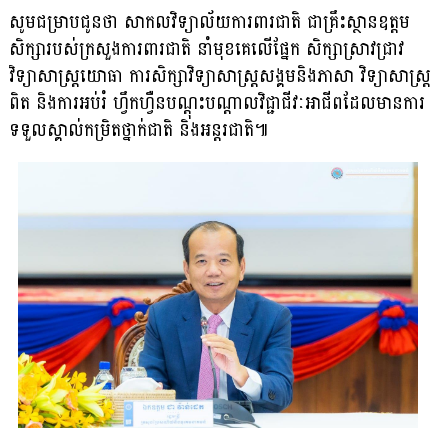
សូមជម្រាបជូនថា សាកលវិទ្យាល័យការពារជាតិ ជាគ្រឹះស្ថានឧត្តម
សិក្សារបស់ក្រសួងការពារជាតិ នាំមុខគេលើផ្នែក សិក្សាស្រាវជ្រាវ
វិទ្យាសាស្រ្តយោធា ការសិក្សាវិទ្យាសាស្ត្រសង្គមនិងភាសា វិទ្យាសាស្ត្រ
ពិត និងការអប់រំ ហ្វឹកហ្វឺនបណ្តុះបណ្តាលវិជ្ជាជីវៈអាជីពដែលមានការ
ទទួលស្គាល់កម្រិតថ្នាក់ជាតិ និងអន្តរជាតិ៕