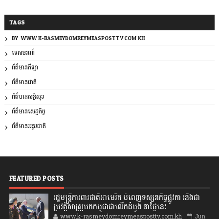
TAGS
BY: WWW.K-RASMEYDOMREYMEASPOSTTV.COM.KH
ទេសចរណ៍
ព័ត៌មានកីឡា
ព័ត៌មានជាតិ
ព័ត៌មានសន្តិសុខ
ព័ត៌មានសេដ្ឋកិច្ច
ព័ត៌មានអន្តរជាតិ
FEATURED POSTS
រដ្ឋមន្រ្តីការពារជាតិអាមេរិក បំពេញទស្សនកិច្ចផ្លូវកា រនិងជា
ប្រវត្តិសាស្រ្តមកកម្ពុជាជាលើកដំបូង នាថ្ងៃនេះ
www.k-rasmeydomreymeasposttv.com.kh
Jun