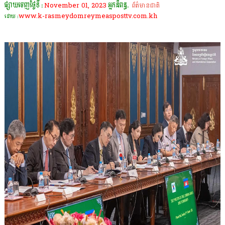
ផ្សាយចេញថ្ងៃទី :
November 01, 2023
អ្នកនិពន្ធ.
ព័ត៌មានជាតិ
www.k-rasmeydomreymeasposttv.com.kh
ដោយ :