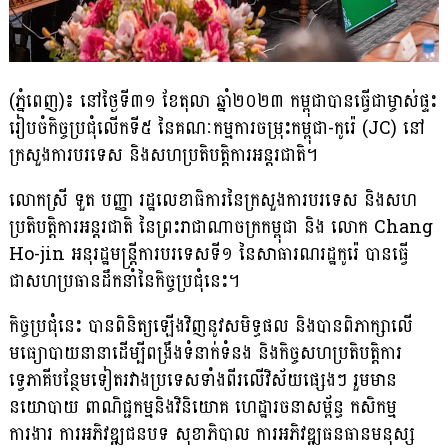
(ភ្នំពេញ)៖ នៅថ្ងៃទី៣១ ខែតុលា ឆ្នាំ២០២៣ កម្ពុជាបានធ្វើជាម្ចាស់ផ្ទះ
រៀបចំកិច្ចប្រជុំលើកទី៥ នៃគណៈកម្មការចម្រុះកម្ពុជា-កូរ៉េ (JC) នៅ
ក្រសួងការបរទេស និងសហប្រតិបត្តិការអន្តរជាតិ។
លោកស្រី ទួត បញ្ញា រដ្ឋលេខាធិការនៃក្រសួងការបរទេស និងសហ
ប្រតិបត្តិការអន្តរជាតិ នៃព្រះរាជាណាចក្រកម្ពុជា និង លោក Chang
Ho-jin អនុរដ្ឋមន្ត្រីការបរទេសទី១ នៃសាធារណរដ្ឋកូរ៉េ បានធ្វើ
ជាសហប្រធានដឹកនាំនៃកិច្ចប្រជុំនេះ។
កិច្ចប្រជុំនេះ បានពិនិត្យឡើងវិញនូវសមិទ្ធផល និងបានពិភាក្សាលើ
មធ្យោបាយនានាដើម្បីពង្រឹងទំនាក់ទំនង និងកិច្ចសហប្រតិបត្តិការ
ទ្វេភាគីបន្ថែមទៀតរវាងប្រទេសទាំងពីរលើវិស័យផ្សេងៗ រួមមាន
នយោបាយ ពាណិជ្ជកម្មនិងវិនិយោគ ហេដ្ឋារចនាសម្ព័ន្ធ កសិកម្ម
ការងារ ការអភិវឌ្ឍជនបទ សុខាភិបាល ការអភិវឌ្ឍធនធានមនុស្ស