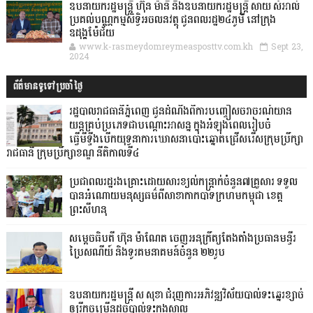
ឧបនាយករដ្ឋមន្ដ្រី ហ៊ុន ម៉ានី និងឧបនាយករដ្ឋមន្ដ្រី សាយ សំអាល់
ប្រគល់បណ្ណកម្មសិទ្ធិអចលនវត្ថុ ជូនពលរដ្ឋ២៤ភូមិ នៅក្រុង
ឧដុង្គម៉ែជ័យ
www.k-rasmeydomreymeasposttv.com.kh
Sept 23,
2024
ព័ត៌មានទូទៅប្រចាំថ្ងៃ
រដ្ឋបាលរាជធានីភ្នំពេញ ជូនដំណឹងពីការបញ្ចៀសចរាចរណ៍យាន
យន្តគ្រប់ប្រភេទជាបណ្តោះអាសន្ន ក្នុងអំឡុងពេលរៀបចំ
ធ្វើមីទ្ទីងបើកយុទ្ធនាការឃោសនាបោះឆ្នោតជ្រើសរើសក្រុមប្រឹក្សា
រាជធានី ក្រុមប្រឹក្សាខណ្ឌ នីតិកាលទី៤
ប្រជាពលរដ្ឋរងគ្រោះដោយសារខ្យល់កន្ត្រាក់ចំនួន៧គ្រួសារ ទទួល
បានអំណោយមនុស្សធម៌ពីសាខាកាកបាទក្រហមកម្ពុជា ខេត្ត
ព្រះសីហនុ
សម្តេចធិបតី ហ៊ុន ម៉ាណែត ចេញអនុក្រឹត្យតែងតាំងប្រធានមន្ទីរ
ប្រៃសណីយ៍ និងទូរគមនាគមន៍ចំនួន ២២រូប
ឧបនាយករដ្ឋមន្ដ្រី ស សុខា ជំរុញការអភិវឌ្ឍវិស័យបាល់ទះឆ្នេរខ្សាច់
ឲ្យរីកចម្រើនដូចបាល់ទះក្នុងសាល