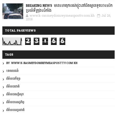
BREAKING NEWS: មានហេតុការណ៍ផ្ទុះនៅជិតស្ថានទូតអាមេរិក
ប្រចាំទីក្រុងប៉េកាំង
www.k-rasmeydomreymeasposttv.com.kh
Jul 26,
2018
TOTAL PAGEVIEWS
2
3
0
6
6
TAGS
BY: WWW.K-RASMEYDOMREYMEASPOSTTV.COM.KH
ទេសចរណ៍
ព័ត៌មានកីឡា
ព័ត៌មានជាតិ
ព័ត៌មានសន្តិសុខ
ព័ត៌មានសេដ្ឋកិច្ច
ព័ត៌មានអន្តរជាតិ