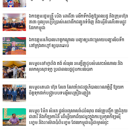
ឯកឧត្តមរដ្ឋមន្ត្រី ប៉េង ពោធិ៍នា លើកទឹកចិត្តឱ្យពលរដ្ឋ និងក្រុមហ៊ុន
នានា ចូលរួមប្រើប្រាស់សេវាដឹកជញ្ជូនទំនិញ និងធ្វើដំណើរតាមផ្លូវ
ដែកកម្ពុជា
ឯកឧត្តមអភិបាលខេត្តកណ្ដាល បញ្ជាឲ្យដោះស្រាយបញ្ហាលិចទឹក
នៅក្រុងតាខ្មៅ ឲ្យបានឆាប់
សម្តេចចៅហ្វាវាំង គង់ សំអុល អញ្ជើញជួបសំណេះសំណាល និង
សាកសួរសុខទុក្ខ ប្រជាពលរដ្ឋជួបការលំបាក
សម្តេចតេជោ ហ៊ុន សែន ណែនាំរាជរដ្ឋាភិបាលអាណត្តិថ្មី ឱ្យយក
ចិត្តទុកដាក់បង្ក្រាបបទល្មើសគ្រឿងញៀន
សម្តេច ម៉ែន សំអន ផ្តល់អនុសាសន៍៤ចំណុច ដល់គ្រូបង្វឹក គ្រូជំនួយ
ជានារី និងកីឡាការិនី ដើម្បីយកជ័យជម្នះក្នុងការប្រកួតកីឡាស៊ី
ហ្គេម និងអាស៊ានប៉ារ៉ាហ្គេម ដែលកម្ពុជាធ្វើជាម្ចាស់ផ្ទះ