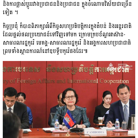
និងការផ្លាស់ប្តូររវាងប្រជាជននិងប្រជាជន ក្នុងចំណោមវិស័យជាច្រើន
ទៀត ។
កិច្ចប្រជុំ ក៏បានពិភាក្សាអំពីកិច្ចសហប្រតិបត្តិការក្នុងតំបន់ និងអន្តរជាតិ
ដែលផ្តល់ផលប្រយោជន៍ទៅវិញទៅមក ក្រោមក្របខ័ណ្ឌអាស៊ាន-
សាធារណរដ្ឋកូរ៉េ មេគង្គ-សាធារណរដ្ឋកូរ៉េ និងអង្គការសហប្រជាជាតិ
ព្រមទាំងស្ថានការណ៍នៅឧបទ្វីបកូរ៉េផងដែរ៕