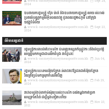
www.k-rasmeydomreymeasposttv.com.kh
Sept 24,
2024
ឧបនាយករដ្ឋមន្ដ្រី ហ៊ុន ម៉ានី និងឧបនាយករដ្ឋមន្ដ្រី សាយ សំអាល់
ប្រគល់បណ្ណកម្មសិទ្ធិអចលនវត្ថុ ជូនពលរដ្ឋ២៤ភូមិ នៅក្រុង
ឧដុង្គម៉ែជ័យ
www.k-rasmeydomreymeasposttv.com.kh
Sept 23,
2024
ព័ត៌មានអន្តរជាតិ
រដ្ឋមន្រ្តីការពារជាតិអាមេរិក បំពេញទស្សនកិច្ចផ្លូវកា រនិងជាប្រវត្តិ
សាស្រ្តមកកម្ពុជាជាលើកដំបូង នាថ្ងៃនេះ
www.k-rasmeydomreymeasposttv.com.kh
Jun 04,
2024
រដ្ឋមន្ត្រីការបរទេសអ៊ុយក្រែន អំពាវនាវឱ្យជនជាតិអ៊ុយក្រែន
វិលត្រឡប់មកស្រុកកំណើតវិញ
www.k-rasmeydomreymeasposttv.com.kh
Feb 29,
2024
នាវាចម្បាំងបំពាក់មីស៊ីលរបស់អាមេរិក ចល័តឆ្លងកាត់ច្រក
សមុទ្រតៃវ៉ាន់ ជាថ្មីម្តងទៀតហើយ
www.k-rasmeydomreymeasposttv.com.kh
Nov 23,
2021