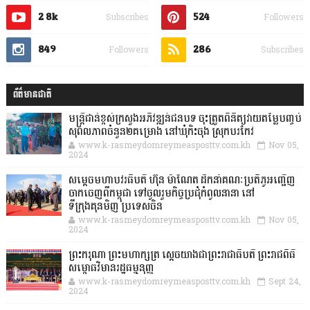
2.8k
524
Subscribes
Followers
849
286
Followers
Subscribes
ព័ត៌មានជាតិ
មន្ត្រីជាន់ខ្ពស់ក្រសួងអភិវឌ្ឍន៍ជនបទ ចុះត្រួតពិនិត្យវាយតម្លៃបញ្ចប់
សុពលភាពចំនួន២គម្រោង នៅឃុំកិះចុង ស្រុកបរកែវ
www.k-rasmeydomreymeasposttv.com.kh
Nov 05,
2024
សម្តេចមហាបវរធិបតី ហ៊ុន ម៉ាណែត ដឹកនាំគណៈប្រតិភូអញ្ជើញ
ចាកចេញពីកម្ពុជា ទៅចូលរួមកិច្ចប្រជុំកំពូលនានា នៅ
ទីក្រុងគុនមិញ ប្រទេសចិន
www.k-rasmeydomreymeasposttv.com.kh
Nov 05,
2024
ព្រះករុណា ព្រះមហាក្សត្រ ស្តេចយាងជាព្រះរាជាធិបតី ព្រះរាជពិធី
សម្ពោធវិមានរដ្ឋធម្មនុញ្ញ
www.k-rasmeydomreymeasposttv.com.kh
Sept 24,
2024