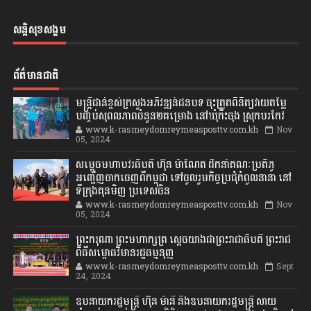
សន្តិសុខសង្គម
ព័ត៌មានជាតិ
មន្ត្រីជាន់ខ្ពស់ក្រសួងអភិវឌ្ឍន៍ជនបទ ចុះត្រួតពិនិត្យវាយតម្លៃ
បញ្ចប់សុពលភាពចំនួន២គម្រោង នៅឃុំកិះចុង ស្រុកបរកែវ
www.k-rasmeydomreymeasposttv.com.kh
Nov
05, 2024
សម្តេចមហាបវរធិបតី ហ៊ុន ម៉ាណែត ដឹកនាំគណៈប្រតិភូ
អញ្ជើញចាកចេញពីកម្ពុជា ទៅចូលរួមកិច្ចប្រជុំកំពូលនានា នៅ
ទីក្រុងគុនមិញ ប្រទេសចិន
www.k-rasmeydomreymeasposttv.com.kh
Nov
05, 2024
ព្រះករុណា ព្រះមហាក្សត្រ ស្តេចយាងជាព្រះរាជាធិបតី ព្រះរាជ
ពិធីសម្ពោធវិមានរដ្ឋធម្មនុញ្ញ
www.k-rasmeydomreymeasposttv.com.kh
Sept
24, 2024
ឧបនាយករដ្ឋមន្ដ្រី ហ៊ុន ម៉ានី និងឧបនាយករដ្ឋមន្ដ្រី សាយ