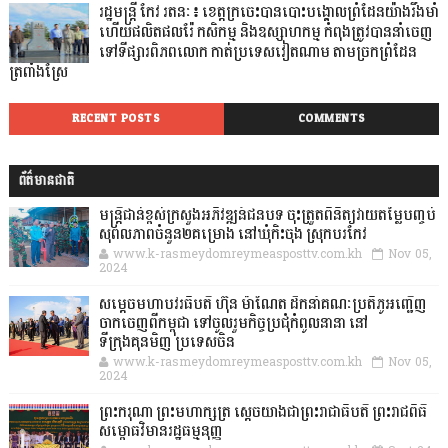
រដ្ឋមន្ត្រី កែវ រតនៈ៖ ខេត្តក្រចេះបានបោះបង្គោលព្រំដែនយ៉ាងរឹងមាំ
ហើយផលិតផលរ៉ែ កសិកម្ម និងឧស្សាហកម្ម កំពុងត្រូវបាននាំចេញ
ទៅទីផ្សារពិភពលោក កាត់ប្រទេសវៀតណាម តាមច្រកព្រំដែន
ត្រពាំងស្រែ
RECENT POSTS
COMMENTS
ព័ត៌មានជាតិ
មន្ត្រីជាន់ខ្ពស់ក្រសួងអភិវឌ្ឍន៍ជនបទ ចុះត្រួតពិនិត្យវាយតម្លៃបញ្ចប់
សុពលភាពចំនួន២គម្រោង នៅឃុំកិះចុង ស្រុកបរកែវ
www.k-rasmeydomreymeasposttv.com.kh
Nov 05,
2024
សម្តេចមហាបវរធិបតី ហ៊ុន ម៉ាណែត ដឹកនាំគណៈប្រតិភូអញ្ជើញ
ចាកចេញពីកម្ពុជា ទៅចូលរួមកិច្ចប្រជុំកំពូលនានា នៅ
ទីក្រុងគុនមិញ ប្រទេសចិន
www.k-rasmeydomreymeasposttv.com.kh
Nov 05,
2024
ព្រះករុណា ព្រះមហាក្សត្រ ស្តេចយាងជាព្រះរាជាធិបតី ព្រះរាជពិធី
សម្ពោធវិមានរដ្ឋធម្មនុញ្ញ