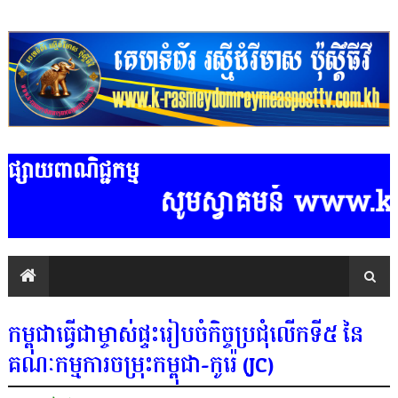
ផ្សាយពាណិជ្ជកម្ម
សូមស្វាគមន៍ www.k-rasme
កម្ពុជាធ្វើជាម្ចាស់ផ្ទះរៀបចំកិច្ចប្រជុំលើកទី៥ នៃ
គណៈកម្មការចម្រុះកម្ពុជា-កូរ៉េ (JC)