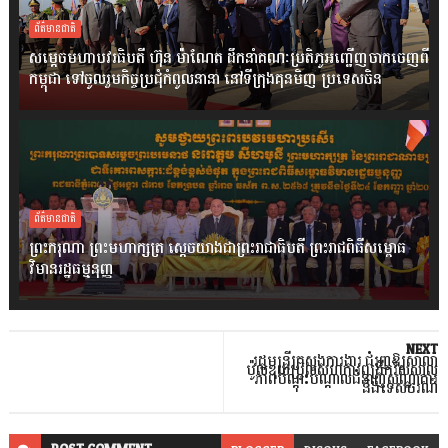
ព័ត៌មានជាតិ
សម្តេចមហាបវរធិបតី ហ៊ុន ម៉ាណែត ដឹកនាំគណៈប្រតិភូអញ្ជើញចាកចេញពី
កម្ពុជា ទៅចូលរួមកិច្ចប្រជុំកំពូលនានា នៅទីក្រុងគុនមិញ ប្រទេសចិន
ព័ត៌មានជាតិ
ព្រះករុណា ព្រះមហាក្សត្រ ស្តេចយាងជាព្រះរាជាធិបតី ព្រះរាជពិធីសម្ពោធ
វិមានរដ្ឋធម្មនុញ្ញ
NEXT
រដ្ឋមន្ត្រីក្រសួងការងារ ជំរុញឱ្យសាលា
ប៉ូលឌុយប្រ៊ូលសហការពង្រីកវិសសាល
ភាពបណ្តុះបណ្តាលជំនាញសណ្ឋាគារ
និងទេសចរណ៍