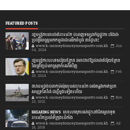
FEATURED POSTS
រដ្ឋមន្រ្តីការពារជាតិអាមេរិក បំពេញទស្សនកិច្ចផ្លូវកា រនិងជា
ប្រវត្តិសាស្រ្តមកកម្ពុជាជាលើកដំបូង នាថ្ងៃនេះ
www.k-rasmeydomreymeasposttv.com.kh
Jun
04, 2024
រដ្ឋមន្ត្រីការបរទេសអ៊ុយក្រែន អំពាវនាវឱ្យជនជាតិអ៊ុយក្រែន
វិលត្រឡប់មកស្រុកកំណើតវិញ
www.k-rasmeydomreymeasposttv.com.kh
Feb
29, 2024
នាវាចម្បាំងបំពាក់មីស៊ីលរបស់អាមេរិក ចល័តឆ្លងកាត់ច្រក
សមុទ្រតៃវ៉ាន់ ជាថ្មីម្តងទៀតហើយ
www.k-rasmeydomreymeasposttv.com.kh
Nov
23, 2021
BREAKING NEWS: មានហេតុការណ៍ផ្ទុះនៅជិតស្ថានទូត
អាមេរិកប្រចាំទីក្រុងប៉េកាំង
www.k-rasmeydomreymeasposttv.com.kh
Jul
26, 2018