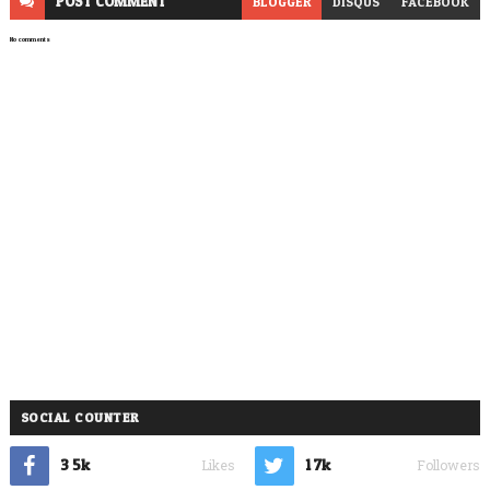
POST
COMMENT
BLOGGER
DISQUS
FACEBOOK
No comments
SOCIAL COUNTER
3.5k
1.7k
Likes
Followers