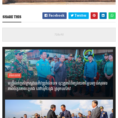
Facebook
Twitter
SHARE THIS
ព័ត៌មានជាតិ
មន្ត្រីជាន់ខ្ពស់ក្រសួងអភិវឌ្ឍន៍ជនបទ ចុះត្រួតពិនិត្យវាយតម្លៃបញ្ចប់សុពល
ភាពចំនួន២គម្រោង នៅឃុំកិះចុង ស្រុកបរកែវ