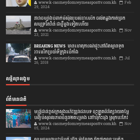
www.k-rasmeydomreymeasposttv.com.kh
Feb
29, 2024
នាវាចម្បាំងបំពាក់មីស៊ីលរបស់អាមេរិក ចល័តឆ្លងកាត់ច្រក
សមុទ្រតៃវ៉ាន់ ជាថ្មីម្តងទៀតហើយ
www.k-rasmeydomreymeasposttv.com.kh
Nov
23, 2021
BREAKING NEWS: មានហេតុការណ៍ផ្ទុះនៅជិតស្ថានទូត
អាមេរិកប្រចាំទីក្រុងប៉េកាំង
www.k-rasmeydomreymeasposttv.com.kh
Jul
26, 2018
សន្តិសុខសង្គម
ព័ត៌មានជាតិ
មន្ត្រីជាន់ខ្ពស់ក្រសួងអភិវឌ្ឍន៍ជនបទ ចុះត្រួតពិនិត្យវាយតម្លៃ
បញ្ចប់សុពលភាពចំនួន២គម្រោង នៅឃុំកិះចុង ស្រុកបរកែវ
www.k-rasmeydomreymeasposttv.com.kh
Nov
05, 2024
សម្តេចមហាបវរធិបតី ហ៊ុន ម៉ាណែត ដឹកនាំគណៈប្រតិភូ