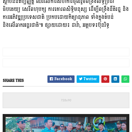
ស្ថាប័ននីតិប្បញ្ញត្តិ ឈរលើការសហការចូលរួមពង្រឹងលទ្ធិប្រជា
ធិបតេយ្យ សេរីពហុបក្ស ការគោរពសិទ្ធិមនុស្ស ដើម្បីពង្រឹងនីតិរដ្ឋ និង
ការអភិវឌ្ឍប្រទេសជាតិ ប្រកបដោយកិត្យានុភាព ទាំងក្នុងតំបន់
និងលើឆាកអន្តរជាតិ៕ ផ្សាយដោយ៖ ដារ៉ា, អត្ថបទ៖ប៊ុនរិទ្ធ
Facebook
Twitter
SHARE THIS