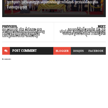
ព្រះករុណា ព្រះមហាក្សត្រ ស្តេចយាងជាព្រះរាជាធិបតី ព្រះរាជពិធីសម្ពោធ
វិមានរដ្ឋធម្មនុញ្ញ
PREVIOUS
NEXT
សម្តេចធិបតី ហ៊ុន ម៉ាណែត បាន
សម្ដេចកិត្ដិព្រឹទ្ធបណ្ឌិត ប៊ុន រ៉ានី
អញ្ជើញចាកចេញពីរាជធានីភ្នំពេញ
ហ៊ុនសែន អញ្ជើញបើកមហាសន្និបាត
ហើយ ដើម្បីបំពេញទស្សនកិច្ច
កាកបាទក្រហមកម្ពុជា អាណត្ដិទី៧
នៅវៀតណាមរយៈពេល២ថ្ងៃ
POST
COMMENT
BLOGGER
DISQUS
FACEBOOK
No comments