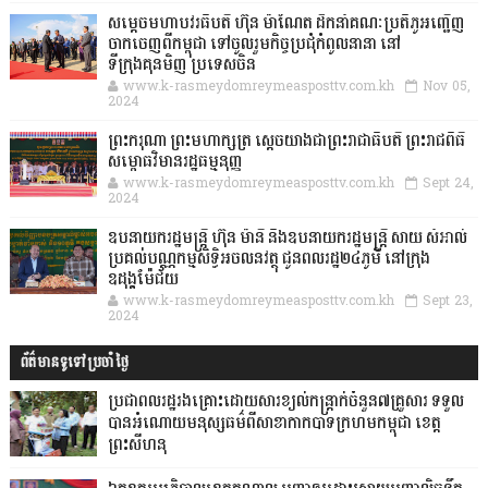
សម្តេចមហាបវរធិបតី ហ៊ុន ម៉ាណែត ដឹកនាំគណៈប្រតិភូអញ្ជើញ
ចាកចេញពីកម្ពុជា ទៅចូលរួមកិច្ចប្រជុំកំពូលនានា នៅ
ទីក្រុងគុនមិញ ប្រទេសចិន
www.k-rasmeydomreymeasposttv.com.kh
Nov 05,
2024
ព្រះករុណា ព្រះមហាក្សត្រ ស្តេចយាងជាព្រះរាជាធិបតី ព្រះរាជពិធី
សម្ពោធវិមានរដ្ឋធម្មនុញ្ញ
www.k-rasmeydomreymeasposttv.com.kh
Sept 24,
2024
ឧបនាយករដ្ឋមន្ដ្រី ហ៊ុន ម៉ានី និងឧបនាយករដ្ឋមន្ដ្រី សាយ សំអាល់
ប្រគល់បណ្ណកម្មសិទ្ធិអចលនវត្ថុ ជូនពលរដ្ឋ២៤ភូមិ នៅក្រុង
ឧដុង្គម៉ែជ័យ
www.k-rasmeydomreymeasposttv.com.kh
Sept 23,
2024
ព័ត៌មានទូទៅប្រចាំថ្ងៃ
ប្រជាពលរដ្ឋរងគ្រោះដោយសារខ្យល់កន្ត្រាក់ចំនួន៧គ្រួសារ ទទួល
បានអំណោយមនុស្សធម៌ពីសាខាកាកបាទក្រហមកម្ពុជា ខេត្ត
ព្រះសីហនុ