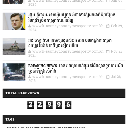
www.k-rasmeydomreymeasposttv.com.kh
Jun 04,
2024
រដ្ឋមន្ត្រីការបរទេសអ៊ុយក្រែន អំពាវនាវឱ្យជនជាតិអ៊ុយក្រែន
វិលត្រឡប់មកស្រុកកំណើតវិញ
www.k-rasmeydomreymeasposttv.com.kh
Feb 29,
2024
នាវាចម្បាំងបំពាក់មីស៊ីលរបស់អាមេរិក ចល័តឆ្លងកាត់ច្រក
សមុទ្រតៃវ៉ាន់ ជាថ្មីម្តងទៀតហើយ
www.k-rasmeydomreymeasposttv.com.kh
Nov 23,
2021
BREAKING NEWS: មានហេតុការណ៍ផ្ទុះនៅជិតស្ថានទូតអាមេរិក
ប្រចាំទីក្រុងប៉េកាំង
www.k-rasmeydomreymeasposttv.com.kh
Jul 26,
2018
TOTAL PAGEVIEWS
2
2
9
9
6
TAGS