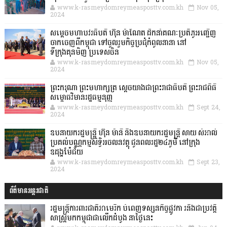
www.k-rasmeydomreymeasposttv.com.kh
Nov 05,
2024
សម្តេចមហាបវរធិបតី ហ៊ុន ម៉ាណែត ដឹកនាំគណៈប្រតិភូអញ្ជើញ
ចាកចេញពីកម្ពុជា ទៅចូលរួមកិច្ចប្រជុំកំពូលនានា នៅ
ទីក្រុងគុនមិញ ប្រទេសចិន
www.k-rasmeydomreymeasposttv.com.kh
Nov 05,
2024
ព្រះករុណា ព្រះមហាក្សត្រ ស្តេចយាងជាព្រះរាជាធិបតី ព្រះរាជពិធី
សម្ពោធវិមានរដ្ឋធម្មនុញ្ញ
www.k-rasmeydomreymeasposttv.com.kh
Sept 24,
2024
ឧបនាយករដ្ឋមន្ដ្រី ហ៊ុន ម៉ានី និងឧបនាយករដ្ឋមន្ដ្រី សាយ សំអាល់
ប្រគល់បណ្ណកម្មសិទ្ធិអចលនវត្ថុ ជូនពលរដ្ឋ២៤ភូមិ នៅក្រុង
ឧដុង្គម៉ែជ័យ
www.k-rasmeydomreymeasposttv.com.kh
Sept 23,
2024
ព័ត៌មានអន្តរជាតិ
រដ្ឋមន្រ្តីការពារជាតិអាមេរិក បំពេញទស្សនកិច្ចផ្លូវកា រនិងជាប្រវត្តិ
សាស្រ្តមកកម្ពុជាជាលើកដំបូង នាថ្ងៃនេះ