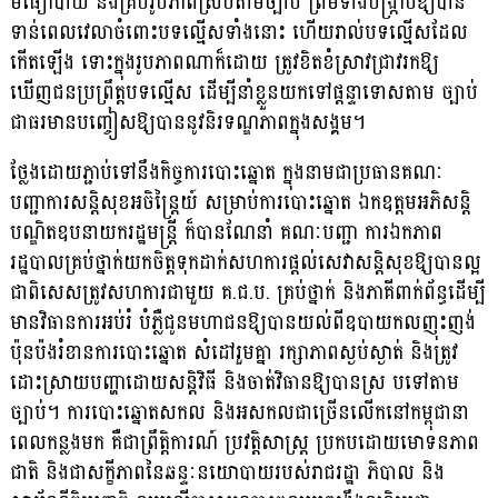
មធ្យោបាយ និងគ្រប់រូបភាពស្របតាមច្បាប់ ព្រមទាំងបង្ក្រាបឱ្យបាន
ទាន់ពេលវេលាចំពោះបទល្មើសទាំងនោះ ហើយរាល់បទល្មើសដែល
កើតឡើង ទោះក្នុងរូបភាពណាក៏ដោយ ត្រូវខិតខំស្រាវជ្រាវរកឱ្យ
ឃើញជនប្រព្រឹត្តបទល្មើស ដើម្បីនាំខ្លួនយកទៅផ្តន្ទាទោសតាម ច្បាប់
ជាធរមានបញ្ចៀសឱ្យបាននូវនិរទណ្ឌភាពក្នុងសង្គម។
ថ្លែងដោយភ្ជាប់ទៅនឹងកិច្ចការបោះឆ្នោត ក្នុងនាមជាប្រធានគណៈ
បញ្ជាការសន្តិសុខអចិន្ត្រៃយ៍ សម្រាប់ការបោះឆ្នោត ឯកឧត្តមអភិសន្តិ
បណ្ឌិតឧបនាយករដ្ឋមន្ត្រី ក៏បានណែនាំ គណៈបញ្ជា ការឯកភាព
រដ្ឋបាលគ្រប់ថ្នាក់យកចិត្តទុកដាក់សហការផ្តល់សេវាសន្តិសុខឱ្យបានល្អ
ជាពិសេសត្រូវសហការជាមួយ គ.ជ.ប. គ្រប់ថ្នាក់ និងភាគីពាក់ព័ន្ធដើម្បី
មានវិធានការអប់រំ បំភ្លឺជូនមហាជនឱ្យបានយល់ពីឧបាយកលញុះញង់
ប៉ុនប៉ងរំខានការបោះឆ្នោត សំដៅរួមគ្នា រក្សាភាពស្ងប់ស្ងាត់ និងត្រូវ
ដោះស្រាយបញ្ហាដោយសន្តិវិធី និងចាត់វិធានឱ្យបានស្រ បទៅតាម
ច្បាប់។ ការបោះឆ្នោតសកល និងអសកលជាច្រើនលើកនៅកម្ពុជានា
ពេលកន្លងមក គឺជាព្រឹត្តិការណ៍ ប្រវត្តិសាស្ត្រ ប្រកបដោយមោទនភាព
ជាតិ និងជាសក្ខីភាពនៃឆន្ទៈនយោបាយរបស់រាជរដ្ឋា ភិបាល និង