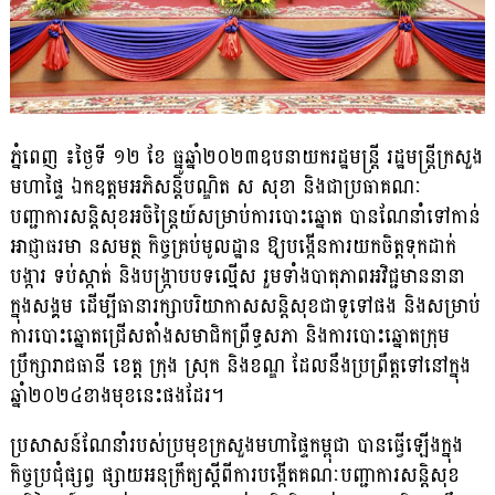
ភ្នំពេញ ៖ថ្ងៃទី ១២ ខែ ធ្នូឆ្នាំ២០២៣ឧបនាយករដ្ឋមន្រ្តី រដ្ឋមន្ត្រីក្រសួង
មហាផ្ទៃ ឯកឧត្តមអភិសន្តិបណ្ឌិត ស សុខា និងជាប្រធាគណៈ
បញ្ជាការសន្តិសុខអចិន្ត្រៃយ៍សម្រាប់ការបោះឆ្នោត បានណែនាំទៅកាន់
អាជ្ញាធរមា នសមត្ថ កិច្ចគ្រប់មូលដ្ឋាន ឱ្យបង្កើនការយកចិត្តទុកដាក់
បង្ការ ទប់ស្កាត់ និងបង្ក្រាបបទល្មើស រួមទាំងបាតុភាពអវិជ្ជមាននានា
ក្នុងសង្គម ដើម្បីធានារក្សាបរិយាកាសសន្តិសុខជាទូទៅផង និងសម្រាប់
ការបោះឆ្នោតជ្រើសតាំងសមាជិកព្រឹទ្ធសភា និងការបោះឆ្នោតក្រុម
ប្រឹក្សារាជធានី ខេត្ត ក្រុង ស្រុក និងខណ្ឌ ដែលនឹងប្រព្រឹត្តទៅនៅក្នុង
ឆ្នាំ២០២៤ខាងមុខនេះផងដែរ។
ប្រសាសន៍ណែនាំរបស់ប្រមុខក្រសួងមហាផ្ទៃកម្ពុជា បានធ្វើឡើងក្នុង
កិច្ចប្រជុំផ្សព្វ ផ្សាយអនុក្រឹត្យស្តីពីការបង្កើតគណៈបញ្ជាការសន្តិសុខ