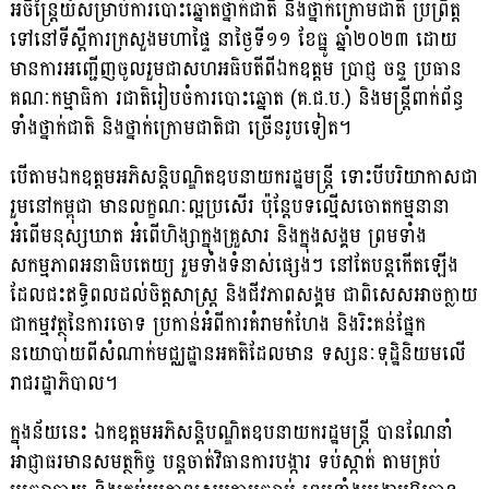
អចិន្ត្រៃយ៍សម្រាប់ការបោះឆ្នោតថ្នាក់ជាតិ និងថ្នាក់ក្រោមជាតិ ប្រព្រឹត្ត
ទៅនៅទីស្ដីការក្រសួងមហាផ្ទៃ នាថ្ងៃទី១១ ខែធ្នូ ឆ្នាំ២០២៣ ដោយ
មានការអញ្ជើញចូលរួមជាសហអធិបតីពីឯកឧត្តម ប្រាជ្ញ ចន្ទ ប្រធាន
គណៈកម្មាធិកា រជាតិរៀបចំការបោះឆ្នោត (គ.ជ.ប.) និងមន្រ្តីពាក់ព័ន្ធ
ទាំងថ្នាក់ជាតិ និងថ្នាក់ក្រោមជាតិជា ច្រើនរូបទៀត។
បើតាមឯកឧត្តមអភិសន្តិបណ្ឌិតឧបនាយករដ្ឋមន្ត្រី ទោះបីបរិយាកាសជា
រួមនៅកម្ពុជា មានលក្ខណៈល្អប្រសើរ ប៉ុន្តែបទល្មើសចោតកម្មនានា
អំពើមនុស្សឃាត អំពើហិង្សាក្នុងគ្រួសារ និងក្នុងសង្គម ព្រមទាំង
សកម្មភាពអនាធិបតេយ្យ រួមទាំងទំនាស់ផ្សេងៗ នៅតែបន្តកើតឡើង
ដែលជះឥទ្ធិពលដល់ចិត្តសាស្ត្រ និងជីវភាពសង្គម ជាពិសេសអាចក្លាយ
ជាកម្មវត្ថុនៃការចោទ ប្រកាន់អំពីការគំរាមកំហែង និងរិះគន់ផ្នែក
នយោបាយពីសំណាក់មជ្ឈដ្ឋានអគតិដែលមាន ទស្សនៈទុដ្ឋិនិយមលើ
រាជរដ្ឋាភិបាល។
ក្នុងន័យនេះ ឯកឧត្តមអភិសន្តិបណ្ឌិតឧបនាយករដ្ឋមន្ត្រី បានណែនាំ
អាជ្ញាធរមានសមត្ថកិច្ច បន្តចាត់វិធានការបង្ការ ទប់ស្កាត់ តាមគ្រប់