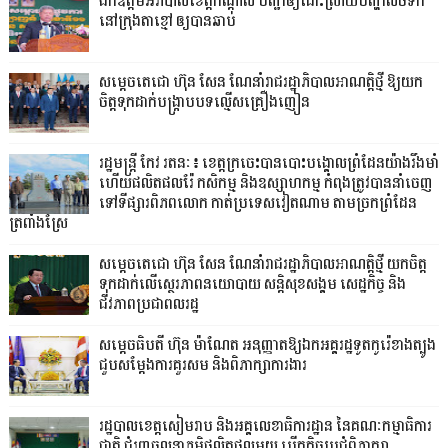
ឯកឧត្តមអភិបាលខេត្តកណ្ដាល បញ្ជាឲ្យដោះស្រាយបញ្ហាលិចទឹក
នៅក្រុងតាខ្មៅ ឲ្យបានឆាប់
សម្តេចតេជោ ហ៊ុន សែន ណែនាំរាជរដ្ឋាភិបាលអាណត្តិថ្មី ឱ្យយក
ចិត្តទុកដាក់បង្ក្រាបបទល្មើសគ្រឿងញៀន
រដ្ឋមន្ត្រី កែវ រតនៈ៖ ខេត្តក្រចេះបានបោះបង្គោលព្រំដែនយ៉ាងរឹងមាំ
ហើយផលិតផលរ៉ែ កសិកម្ម និងឧស្សាហកម្ម កំពុងត្រូវបាននាំចេញ
ទៅទីផ្សារពិភពលោក កាត់ប្រទេសវៀតណាម តាមច្រកព្រំដែន
ត្រពាំងស្រែ
សម្តេចតេជោ ហ៊ុន សែន ណែនាំរាជរដ្ឋាភិបាលអាណត្តិថ្មី យកចិត្ត
ទុកដាក់លើស្ថេរភាពនយោបាយ សន្តិសុខសង្គម សេដ្ឋកិច្ច និង
ជីវភាពប្រជាពលរដ្ឋ
សម្តេចធិបតី ហ៊ុន ម៉ាណែត អនុញ្ញាតឱ្យឯកអគ្គរដ្ឋទូតកូរ៉េខាងត្បូង
ជួបសម្តែងការគួរសម និងពិភាក្សាការងារ
រដ្ឋបាលខេត្តសៀមរាប និងអគ្គលេខាធិការដ្ឋាន នៃគណៈកម្មាធិការ
ជាតិ ជំរុញចលនាភូមិផលិតផលមួយ បើកកិច្ចប្រជុំពិភាក្សា