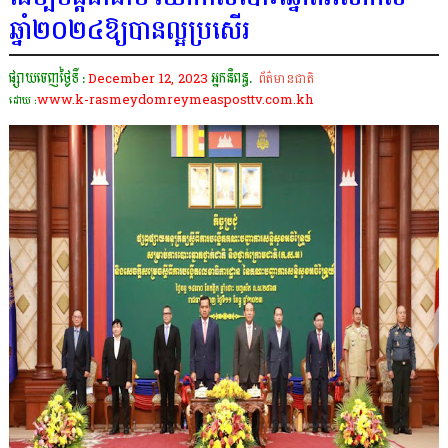
ឆ្នាំ២០២៤ឱ្យបានល្អប្រសើរ
ផ្សាយចេញថ្ងៃទី :
December 12, 2023
អ្នកនិពន្ធ.
ព័ត៌មានជាតិ
www.k-rasmeydomreymeasposttv.com.kh
ដោយ :