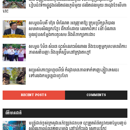
រៀបចំវទិកាផ្គូផ្គងផលិតផលភូមិមួយ ផលិតផលមួយ នាចុងខែសីហា
នេះ
សម្តេចធិបតី ហ៊ុន ម៉ាណែត អនុញ្ញាតឱ្យ ក្រុមប្រឹក្សាភិបាល
សមាគមសិល្បករខ្មែរ ដឹកនាំដោយ លោកជំទាវ ម៉ៅ ចំណាន
ចូលជួបសម្ដែងការគួរសម និងពិភាក្សាការងារ
សម្តេច ម៉ែន សំអន ចុះសំណេះសំណាល និងឧបត្ថម្ភកុមារមានពិការ
ភាពសតិបញ្ញា និងអូទីស្សឹមនៅក្រុងតាខ្មៅ
សម្រស់កោះព្រហ្មចារីយ៍ កំពុងមានភាពទាក់ទាញភ្ញៀវទេសចរ
ទៅលេងកម្សាន្តជាហូរហែ
RECENT POSTS
COMMENTS
ព័ត៌មានជាតិ
មន្ត្រីជាន់ខ្ពស់ក្រសួងអភិវឌ្ឍន៍ជនបទ ចុះត្រួតពិនិត្យវាយតម្លៃបញ្ចប់
សុពលភាពចំនួន២គម្រោង នៅឃុំកិះចុង ស្រុកបរកែវ