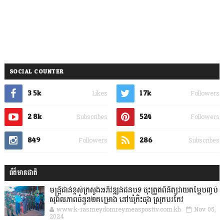
SOCIAL COUNTER
3.5k
1.7k
Likes
Followers
2.8k
524
Subscribes
Followers
849
286
Followers
Subscribes
ព័ត៌មានជាតិ
មន្ត្រីជាន់ខ្ពស់ក្រសួងអភិវឌ្ឍន៍ជនបទ ចុះត្រួតពិនិត្យវាយតម្លៃបញ្ចប់
សុពលភាពចំនួន២គម្រោង នៅឃុំកិះចុង ស្រុកបរកែវ
www.k-rasmeydomreymeasposttv.com.kh
Nov 05,
2024