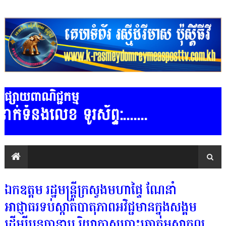
ផ្សាយពាណិជ្ជកម្ម
លេខ ទូរស័ព្ទ:.......
ឯកឧត្តម រដ្ឋមន្ត្រីក្រសួងមហាផ្ទៃ ណែនាំ
អាជ្ញាធរទប់ស្កាត់បាតុភាពអវិជ្ជមានក្នុងសង្គម
ដើម្បីបន្តធានាប រិយាកាសបោះឆ្នោតអសាកល