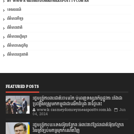
BY: WWW.K-RASMEYDOMREYMEASPOSTTV.COM.KH
ទេសចរណ៍
ព័ត៌មានកីឡា
ព័ត៌មានជាតិ
ព័ត៌មានសន្តិសុខ
ព័ត៌មានសេដ្ឋកិច្ច
ព័ត៌មានអន្តរជាតិ
FEATURED POSTS
រដ្ឋមន្រ្តីការពារជាតិអាមេរិក បំពេញទស្សនកិច្ចផ្លូវកា រនិងជា
ប្រវត្តិសាស្រ្តមកកម្ពុជាជាលើកដំបូង នាថ្ងៃនេះ
www.k-rasmeydomreymeasposttv.com.kh
Jun
04, 2024
រដ្ឋមន្ត្រីការបរទេសអ៊ុយក្រែន អំពាវនាវឱ្យជនជាតិអ៊ុយក្រែន
វិលត្រឡប់មកស្រុកកំណើតវិញ