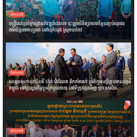
ព័ត៌មានជាតិ
មន្ត្រីជាន់ខ្ពស់ក្រសួងអភិវឌ្ឍន៍ជនបទ ចុះត្រួតពិនិត្យវាយតម្លៃបញ្ចប់សុពល
ភាពចំនួន២គម្រោង នៅឃុំកិះចុង ស្រុកបរកែវ
ព័ត៌មានជាតិ
សម្តេចមហាបវរធិបតី ហ៊ុន ម៉ាណែត ដឹកនាំគណៈប្រតិភូអញ្ជើញចាកចេញពី
កម្ពុជា ទៅចូលរួមកិច្ចប្រជុំកំពូលនានា នៅទីក្រុងគុនមិញ ប្រទេសចិន
ព័ត៌មានជាតិ