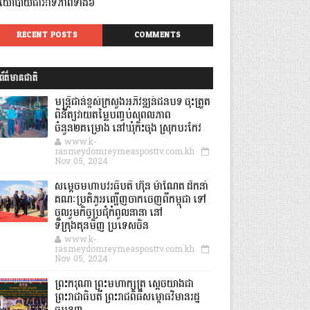
យោបាយជាអាទិភាពទាំង៦
RECENT POSTS
COMMENTS
ព័ត៌មានជាតិ
មន្ត្រីជាន់ខ្ពស់ក្រសួងអភិវឌ្ឍន៍ជនបទ ចុះត្រួត
ពិនិត្យវាយតម្លៃបញ្ចប់សុពលភាព
ចំនួន២គម្រោង នៅឃុំកិះចុង ស្រុកបរកែវ
www.k-
rasmeydomreymeasposttv.com.kh
Nov 05, 2024
សម្តេចមហាបវរធិបតី ហ៊ុន ម៉ាណែត ដឹកនាំ
គណៈប្រតិភូអញ្ជើញចាកចេញពីកម្ពុជា ទៅ
ចូលរួមកិច្ចប្រជុំកំពូលនានា នៅ
ទីក្រុងគុនមិញ ប្រទេសចិន
www.k-
rasmeydomreymeasposttv.com.kh
Nov 05, 2024
ព្រះករុណា ព្រះមហាក្សត្រ ស្តេចយាងជា
ព្រះរាជាធិបតី ព្រះរាជពិធីសម្ពោធវិមានរដ្ឋ