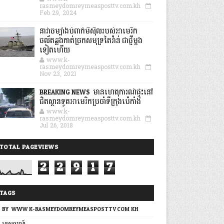
rasmeydomreymeasposttv.com.kh
Feb 29, 2024
នាវាចម្បាំងបំពាក់មីស៊ីលរបស់អាមេរិក
ចល័តឆ្លងកាត់ច្រកសមុទ្រតៃវ៉ាន់ ជាថ្មីម្តង
ទៀតហើយ
www.k-
rasmeydomreymeasposttv.com.kh
Nov 23, 2021
BREAKING NEWS: មានហេតុការណ៍ផ្ទុះនៅ
ជិតស្ថានទូតអាមេរិកប្រចាំទីក្រុងប៉េកាំង
www.k-
rasmeydomreymeasposttv.com.kh
Jul 26, 2018
TOTAL PAGEVIEWS
2
2
9
1
7
TAGS
BY: WWW.K-RASMEYDOMREYMEASPOSTTV.COM.KH