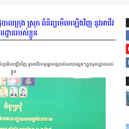
ឋបាលក្រុង ស្រុក ពិនិត្យមើលឡើងវិញ នូវអាជីវ
ដ្ឋានរបស់ខ្លួន
ិនិត្យមើលឡើងវិញ នូវអាជីវកម្មឆ្នោតផ្សងសំណាងផ្សេងៗក្នុងមូលដ្ឋានរបស់
ខ្លួន