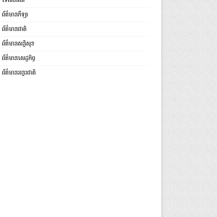
ទេសចរណ៍
ព័ត៌មានកីឡា
ព័ត៌មានជាតិ
ព័ត៌មានសន្តិសុខ
ព័ត៌មានសេដ្ឋកិច្ច
ព័ត៌មានអន្តរជាតិ