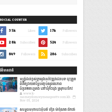
SOCIAL COUNTER
3.5k
1.7k
Likes
Followers
2.8k
524
Subscribes
Followers
849
286
Followers
Subscribes
ព័ត៌មានជាតិ
មន្ត្រីជាន់ខ្ពស់ក្រសួងអភិវឌ្ឍន៍ជនបទ ចុះត្រួត
ពិនិត្យវាយតម្លៃបញ្ចប់សុពលភាព
ចំនួន២គម្រោង នៅឃុំកិះចុង ស្រុកបរកែវ
www.k-
rasmeydomreymeasposttv.com.kh
Nov 05, 2024
សម្តេចមហាបវរធិបតី ហ៊ុន ម៉ាណែត ដឹកនាំ