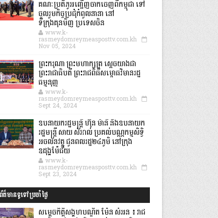
គណៈប្រតិភូអញ្ជើញចាកចេញពីកម្ពុជា ទៅ
ចូលរួមកិច្ចប្រជុំកំពូលនានា នៅ
ទីក្រុងគុនមិញ ប្រទេសចិន
www.k-
rasmeydomreymeasposttv.com.kh
Nov 05, 2024
ព្រះករុណា ព្រះមហាក្សត្រ ស្តេចយាងជា
ព្រះរាជាធិបតី ព្រះរាជពិធីសម្ពោធវិមានរដ្ឋ
ធម្មនុញ្ញ
www.k-
rasmeydomreymeasposttv.com.kh
Sept 24, 2024
ឧបនាយករដ្ឋមន្ដ្រី ហ៊ុន ម៉ានី និងឧបនាយក
រដ្ឋមន្ដ្រី សាយ សំអាល់ ប្រគល់បណ្ណកម្មសិទ្ធិ
អចលនវត្ថុ ជូនពលរដ្ឋ២៤ភូមិ នៅក្រុង
ឧដុង្គម៉ែជ័យ
www.k-
rasmeydomreymeasposttv.com.kh
Sept 23, 2024
ព័ត៌មានទូទៅប្រចាំថ្ងៃ
សម្តេចកិត្តិសង្គហបណ្ឌិត ម៉ែន សំអន ៖ រាជ