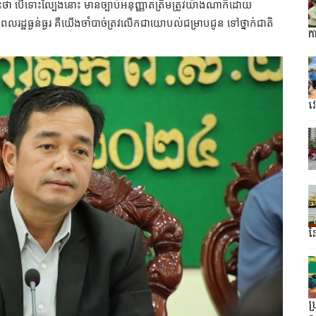
ោះថា បើទោះល្បែងនោះ មានច្បាប់អនុញ្ញាតត្រឹមត្រូវយ៉ាងណាក៏ដោយ
ពលរដ្ឋធ្ងន់ធ្ងរ គឺយើងចាំបាច់ត្រវលើកជាយោបល់ជម្រាបជូន ទៅថ្នាក់ជាតិ
ក
វ
ន
ប្