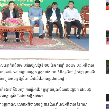
្ឋបាលខេត្តកំពង់ចាម នៅរសៀលថ្ងៃទី ២២ ខែមករាឆ្នាំ ២០២៤ នេះ អភិបាល
ជាការឯកភាពរដ្ឋបាលក្រុង ស្រុកទាំង ១០ ពិនិត្យមើលឡើងវិញ នូវអាជីវ
បីបញ្ជៀសការធ្វើឱ្យប៉ះពាល់ដល់ជីវភាពប្រជាពលរដ្ឋ ។
ទាក់ទងទៅនឹងបញ្ហា ការធ្វើអាជីវកម្មឆ្នោតផ្សងសំណាងផ្សេងៗ ដែលបង្ក
ល់ភ្លេចភ្លាំង លែងចង់ធ្វើការងារ។
 ដល់ជីវភាពប្រជាពលរលោកអភិបាលខេត្ត បានណែនាំដល់អភិបាល នៃគណៈ