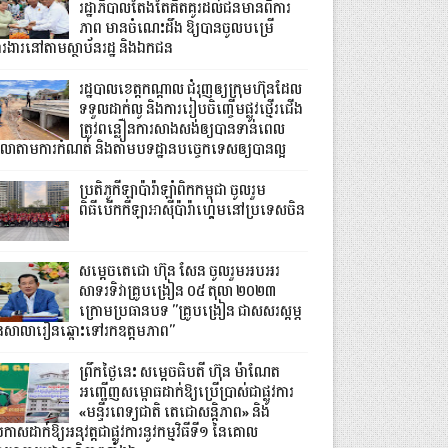
រដ្ឋាភិបាលតែងតែគិតគូរដល់ជនមានពិការ
ភាព មានចំណេះដឹង ឱ្យបានចូលបម្រើ
ារងារនៅតាមស្ថាប័នរដ្ឋ និងឯកជន
រដ្ឋបាលខេត្តកណ្ដាល ជំរុញឲ្យក្រុមហ៊ុនដែល
ទទួលដាក់លូ និងការរៀបចិញ្ចើមផ្លូវថ្មើរជើង
ត្រូវពន្លឿនការសាងសង់ឲ្យបានទាន់ពេល
េលាតាមការកំណត់ និងតាមបទដ្ឋានបច្ចេកទេសឲ្យបានល្អ
ប្រតិភូកីឡាប៉ារ៉ាឡាំពិកកម្ពុជា ចូលរួម
ពិធីបើកកីឡាអាស៊ីប៉ារ៉ាហ្គេមនៅប្រទេសចិន
សម្តេចតេជោ ហ៊ុន សែន ចូលរួមអបអរ
សាទរទិវាគ្រូបង្រៀន ០៥ តុលា ២០២៣
ក្រោមប្រធានបទ "គ្រូបង្រៀន ជាសសរស្តម្ភ
ៃសាលារៀនឆ្ពោះទៅរកឧត្តមភាព"
ព្រឹកថ្ងៃនេះ សម្តេចធិបតី ហ៊ុន ម៉ាណែត
អញ្ជើញសម្ពោធដាក់ឱ្យប្រើប្រាស់ជាផ្លូវការ
«មន្ទីរពេទ្យជាតិ តេជោសន្តិភាព» និង
រកាសដាក់ឱ្យ​អនុវត្តជាផ្លូវការនូវកម្មវិធីទី១ នៃគោល