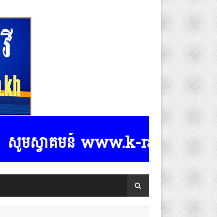
្វាគមន៍ www.k-rasmeydomreymeaspo