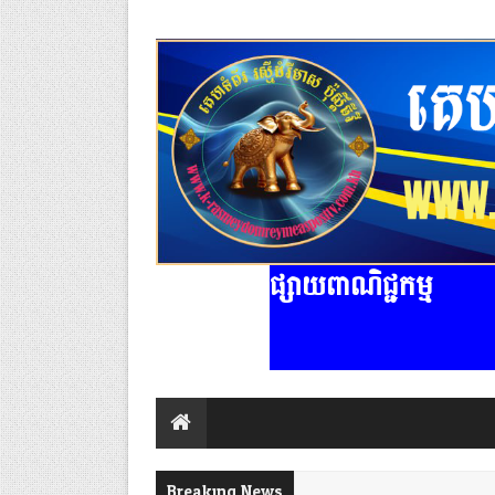
ផ្សាយពាណិជ្ជកម្ម
Breaking News