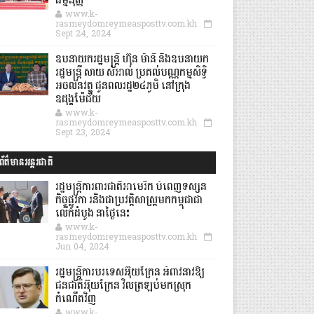
ធម្មនុញ្ញ
www.k-
rasmeydomreymeasposttv.com.kh
Sept 24, 2024
ឧបនាយករដ្ឋមន្ដ្រី ហ៊ុន ម៉ានី និងឧបនាយក
រដ្ឋមន្ដ្រី សាយ សំអាល់ ប្រគល់បណ្ណកម្មសិទ្ធិ
អចលនវត្ថុ ជូនពលរដ្ឋ២៤ភូមិ នៅក្រុង
ឧដុង្គម៉ែជ័យ
www.k-
rasmeydomreymeasposttv.com.kh
Sept 23, 2024
ព័ត៌មានអន្តរជាតិ
រដ្ឋមន្រ្តីការពារជាតិអាមេរិក បំពេញទស្សន
កិច្ចផ្លូវកា រនិងជាប្រវត្តិសាស្រ្តមកកម្ពុជាជា
លើកដំបូង នាថ្ងៃនេះ
www.k-
rasmeydomreymeasposttv.com.kh
Jun 04, 2024
រដ្ឋមន្ត្រីការបរទេសអ៊ុយក្រែន អំពាវនាវឱ្យ
ជនជាតិអ៊ុយក្រែន វិលត្រឡប់មកស្រុក
កំណើតវិញ
www.k-