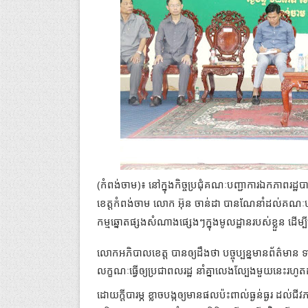
(កំពង់ចាម)៖ នៅក្នុងកិច្ចប្រជុំគណៈបញ្ជាការឯកភាពរដ
ខេត្តកំពង់ចាម លោក អ៊ុន ចាន់ដា បានណែនាំដល់គណៈបញ្
កម្មឆ្នោតផ្សងសំណាងផ្សេងៗក្នុងមូលដ្ឋានរបស់ខ្លួន ដើម្
លោកអភិបាលខេត្ត បានឲ្យដឹងថា បច្ចុប្បន្នមានព័ត៌មាន 
លក្ខណៈធ្វើឲ្យប្រជាពលរដ្ឋ នាំគ្នាលេងល្បែងមួយនេះរហូតដ
ដោយក្តីបារម្ភ ខ្លាចបង្កឲ្យមានផលប៉ះពាល់ធ្ងន់ធ្ងរ