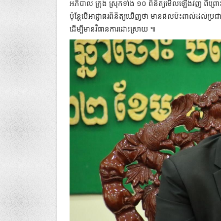
អភិបាល ក្រុង ស្រុកទាំង ១០ ពិនិត្យមើលឡើងវិញ ពីព្រ
ប៉ុន្តែបើអាជ្ញាធរពិនិត្យឃើញថា មានផលប៉ះពាល់ដល់ប្រជា
ដើម្បីមានវិធានការដោះស្រាយ ៕