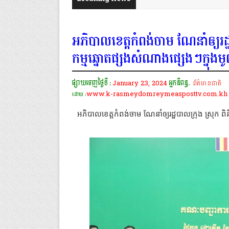
អភិបាលខេត្តកំពង់ចាម ណែនាំឲ្យរដ្
កម្មឆ្នោតផ្សងសំណាងផ្សេងៗក្នុងមូល
ផ្សាយចេញថ្ងៃទី :
January 23, 2024
អ្នកនិពន្ធ.
ព័ត៌មានជាតិ
www.k-rasmeydomreymeasposttv.com.kh
ដោយ :
អភិបាលខេត្តកំពង់ចាម ណែនាំឲ្យរដ្ឋបាលក្រុង ស្រុក ព