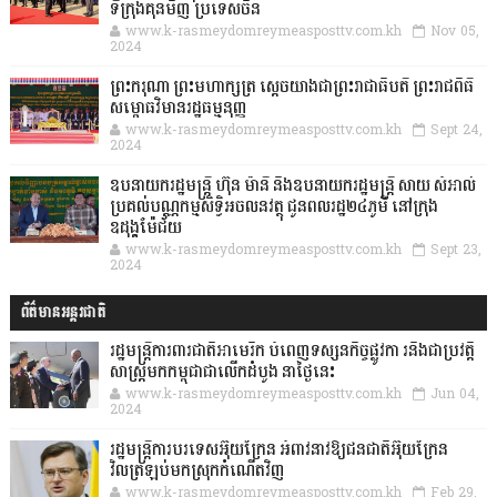
ទីក្រុងគុនមិញ ប្រទេសចិន
www.k-rasmeydomreymeasposttv.com.kh
Nov 05,
2024
ព្រះករុណា ព្រះមហាក្សត្រ ស្តេចយាងជាព្រះរាជាធិបតី ព្រះរាជពិធី
សម្ពោធវិមានរដ្ឋធម្មនុញ្ញ
www.k-rasmeydomreymeasposttv.com.kh
Sept 24,
2024
ឧបនាយករដ្ឋមន្ដ្រី ហ៊ុន ម៉ានី និងឧបនាយករដ្ឋមន្ដ្រី សាយ សំអាល់
ប្រគល់បណ្ណកម្មសិទ្ធិអចលនវត្ថុ ជូនពលរដ្ឋ២៤ភូមិ នៅក្រុង
ឧដុង្គម៉ែជ័យ
www.k-rasmeydomreymeasposttv.com.kh
Sept 23,
2024
ព័ត៌មានអន្តរជាតិ
រដ្ឋមន្រ្តីការពារជាតិអាមេរិក បំពេញទស្សនកិច្ចផ្លូវកា រនិងជាប្រវត្តិ
សាស្រ្តមកកម្ពុជាជាលើកដំបូង នាថ្ងៃនេះ
www.k-rasmeydomreymeasposttv.com.kh
Jun 04,
2024
រដ្ឋមន្ត្រីការបរទេសអ៊ុយក្រែន អំពាវនាវឱ្យជនជាតិអ៊ុយក្រែន
វិលត្រឡប់មកស្រុកកំណើតវិញ
www.k-rasmeydomreymeasposttv.com.kh
Feb 29,