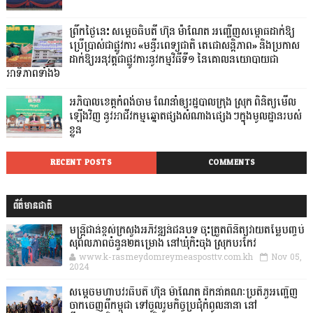
ព្រឹកថ្ងៃនេះ សម្តេចធិបតី ហ៊ុន ម៉ាណែត អញ្ជើញសម្ពោធដាក់ឱ្យ
ប្រើប្រាស់ជាផ្លូវការ «មន្ទីរពេទ្យជាតិ តេជោសន្តិភាព» និងប្រកាស
ដាក់ឱ្យ​អនុវត្តជាផ្លូវការនូវកម្មវិធីទី១ នៃគោលនយោបាយជា
អាទិភាពទាំង៦
អភិបាលខេត្តកំពង់ចាម ណែនាំឲ្យរដ្ឋបាលក្រុង ស្រុក ពិនិត្យមើល
ឡើងវិញ នូវអាជីវកម្មឆ្នោតផ្សងសំណាងផ្សេងៗក្នុងមូលដ្ឋានរបស់
ខ្លួន
RECENT POSTS
COMMENTS
ព័ត៌មានជាតិ
មន្ត្រីជាន់ខ្ពស់ក្រសួងអភិវឌ្ឍន៍ជនបទ ចុះត្រួតពិនិត្យវាយតម្លៃបញ្ចប់
សុពលភាពចំនួន២គម្រោង នៅឃុំកិះចុង ស្រុកបរកែវ
www.k-rasmeydomreymeasposttv.com.kh
Nov 05,
2024
សម្តេចមហាបវរធិបតី ហ៊ុន ម៉ាណែត ដឹកនាំគណៈប្រតិភូអញ្ជើញ
ចាកចេញពីកម្ពុជា ទៅចូលរួមកិច្ចប្រជុំកំពូលនានា នៅ