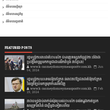
ព័ត៌មានសន្តិសុខ
ព័ត៌មានសេដ្ឋកិច្ច
ព័ត៌មានអន្តរជាតិ
FEATURED POSTS
រដ្ឋមន្រ្តីការពារជាតិអាមេរិក បំពេញទស្សនកិច្ចផ្លូវកា រនិងជា
ប្រវត្តិសាស្រ្តមកកម្ពុជាជាលើកដំបូង នាថ្ងៃនេះ
www.k-rasmeydomreymeasposttv.com.kh
Jun
04, 2024
រដ្ឋមន្ត្រីការបរទេសអ៊ុយក្រែន អំពាវនាវឱ្យជនជាតិអ៊ុយក្រែន
វិលត្រឡប់មកស្រុកកំណើតវិញ
www.k-rasmeydomreymeasposttv.com.kh
Feb
29, 2024
នាវាចម្បាំងបំពាក់មីស៊ីលរបស់អាមេរិក ចល័តឆ្លងកាត់ច្រក
សមុទ្រតៃវ៉ាន់ ជាថ្មីម្តងទៀតហើយ