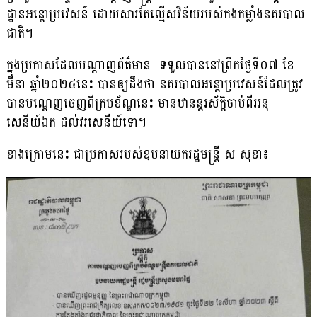
ដ្ឋានអន្ដោប្រវេសន៍ ដោយសារតែល្មើសវិន័យរបស់កងកម្លាំងនគរបាល
ជាតិ។
ក្នុងប្រកាសដែលបណ្ដាញព័ត៌មាន ទទួលបាននៅព្រឹកថ្ងៃទី០៧ ខែ
មីនា ឆ្នាំ២០២៤នេះ បានឲ្យដឹងថា នគរបាលអន្ដោប្រវេសន៍ដែលត្រូវ
បានបណ្ដេញចេញពីក្របខ័ណ្ឌនេះ មានឋានន្ដរស័ក្ដិចាប់ពីអនុ
សេនីយ៍ឯក ដល់វរសេនីយ៍ទោ។
ខាងក្រោមនេះ ជាប្រកាសរបស់ឧបនាយករដ្ឋមន្ដ្រី ស សុខា៖