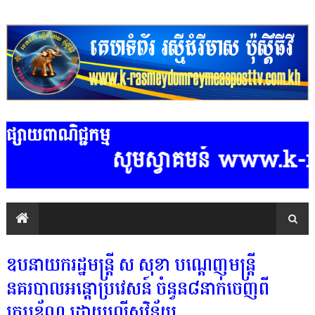
ផ្សាយពាណិជ្ជកម្ម
សូមស្វាគមន៍ www.k-rasme
ឧបនាយករដ្ឋមន្ដ្រី ស សុខា បណ្ដេញមន្ដ្រី
នគរបាលអន្ដោប្រវេសន៍ ចំនួន៨នាក់ចេញពី
ក្របខ័ណ្ឌ ដោយល្មើសវិន័យ