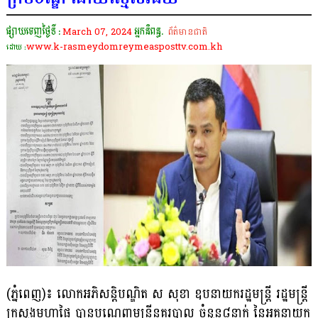
ផ្សាយចេញថ្ងៃទី :
March 07, 2024
អ្នកនិពន្ធ.
ព័ត៌មានជាតិ
www.k-rasmeydomreymeasposttv.com.kh
ដោយ :
(ភ្នំពេញ)៖ លោកអភិសន្ដិបណ្ឌិត ស សុខា ឧបនាយករដ្ឋមន្ដ្រី រដ្ឋមន្ដ្រី
ក្រសួងមហាផ្ទៃ បានបណ្ដេញមន្ដ្រីនគរបាល ចំនួន៨នាក់ នៃអគ្គនាយក