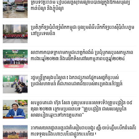
គ្រប់ទីវត្តអារាម រៀបចំសន្តិសុខសណ្តាប់បានល្អក្នុងឱកាសបុណ្យ
កាន់បិណ្ឌ និងភ្ជុំបិណ្ឌ
ប្រតិភូកីឡាប៉ារ៉ាឡាំពិកកម្ពុជា ចូលរួមពិធីបើកកីឡាអាស៊ីប៉ារ៉ាហ្គេម
នៅប្រទេសចិន
សាខាកាកបាទក្រហមកម្ពុជាខេត្តកំពង់ធំ ប្រជុំបូកសរុបសកម្មភាព
ការងារឆ្នាំ២០២៣ និងលើកទិសដៅសកម្មភាពបន្តឆ្នាំ២០២៤
រដ្ឋមន្រ្តីក្រសួងបរិស្ថាន៖ ឯករាជ្យភាពផ្នែកសេដ្ឋកិច្ចរបស់
ប្រជាសហគមន៍ គឺជាភាពជោគជ័យរបស់គម្រោងអភិវឌ្ឍន៍
សម្តេចតេជោ ហ៊ុន សែន ចូលរួមអបអរសាទរទិវាគ្រូបង្រៀន ០៥
តុលា ២០២៣ ក្រោមប្រធានបទ "គ្រូបង្រៀន ជាសសរស្តម្ភនៃ
សាលារៀនឆ្ពោះទៅរកឧត្តមភាព"
អាកាសយានដ្ឋានអន្តរជាតិសៀមរាបអង្គរ (ថ្មី) ចាប់ផ្តើមបើកដំណើរ
ការទទួលជើងហោះហើរជាផ្លូវការហើយ !