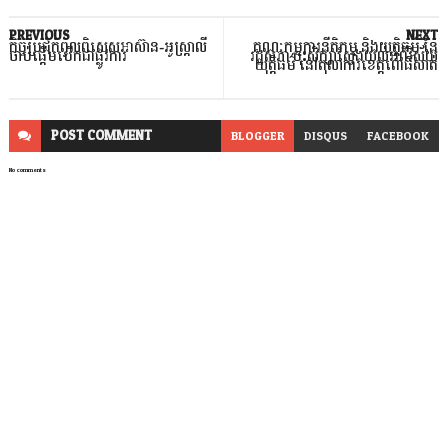
PREVIOUS
NEXT
កិច្ចប្រជុំកំពូលពិសេសអាស៊ាន-អូស្ត្រាលី
គណៈកម្មការនីតិកម្ម និងយុត្តិធម៌ នៃ
ចាប់ផ្តើមបើកជាផ្លូវការ
រដ្ឋសភា ចុះសិក្សាស្វែងយល់អំពីវិស័យ
យុត្តិធម៌ នៅតុលាការខេត្តពោធិ៍សាត់
POST
COMMENT
BLOGGER
DISQUS
FACEBOOK
No comments