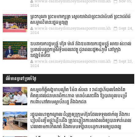
www.k-rasmeydomreymeasposttv.com.kh
Nov 05,
2024
ព្រះករុណា ព្រះមហាក្សត្រ ស្តេចយាងជាព្រះរាជាធិបតី ព្រះរាជពិធី
សម្ពោធវិមានរដ្ឋធម្មនុញ្ញ
www.k-rasmeydomreymeasposttv.com.kh
Sept 24,
2024
ឧបនាយករដ្ឋមន្ដ្រី ហ៊ុន ម៉ានី និងឧបនាយករដ្ឋមន្ដ្រី សាយ សំអាល់
ប្រគល់បណ្ណកម្មសិទ្ធិអចលនវត្ថុ ជូនពលរដ្ឋ២៤ភូមិ នៅក្រុង
ឧដុង្គម៉ែជ័យ
www.k-rasmeydomreymeasposttv.com.kh
Sept 23,
2024
ព័ត៌មានទូទៅប្រចាំថ្ងៃ
សម្តេចកិត្តិសង្គហបណ្ឌិត ម៉ែន សំអន ៖ រាជរដ្ឋាភិបាលតែងតែ
គិតគូរដល់ជនមានពិការភាព មានចំណេះដឹង ឱ្យបានចូលបម្រើ
ការងារនៅតាមស្ថាប័នរដ្ឋ និងឯកជន
រដ្ឋបាលខេត្តកណ្ដាល ជំរុញឲ្យក្រុមហ៊ុនដែលទទួលដាក់លូ និងការ
រៀបចិញ្ចើមផ្លូវថ្មើរជើង ត្រូវពន្លឿនការសាងសង់ឲ្យបានទាន់ពេល
វេលាតាមការកំណត់ និងតាមបទដ្ឋានបច្ចេកទេសឲ្យបានល្អ