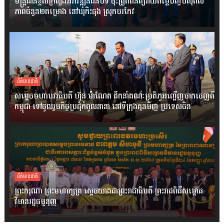
មន្ត្រីជាន់ខ្ពស់ក្រសួងអភិវឌ្ឍន៍ជនបទ ចុះត្រួតពិនិត្យវាយតម្លៃបញ្ចប់សុពល
ភាពចំនួន២គម្រោង នៅឃុំកិះចុង ស្រុកបរកែវ
ព័ត៌មានជាតិ
សម្តេចមហាបវរធិបតី ហ៊ុន ម៉ាណែត ដឹកនាំគណៈប្រតិភូអញ្ជើញចាកចេញពី
កម្ពុជា ទៅចូលរួមកិច្ចប្រជុំកំពូលនានា នៅទីក្រុងគុនមិញ ប្រទេសចិន
ព័ត៌មានជាតិ
ព្រះករុណា ព្រះមហាក្សត្រ ស្តេចយាងជាព្រះរាជាធិបតី ព្រះរាជពិធីសម្ពោធ
វិមានរដ្ឋធម្មនុញ្ញ