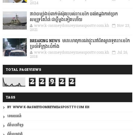
2024
នាវាចម្បាំងបំពាក់មីស៊ីលរបស់អាមេរិក ចល័តឆ្លងកាត់ច្រក
សមុទ្រតៃវ៉ាន់ ជាថ្មីម្តងទៀតហើយ
www.k-rasmeydomreymeasposttv.com.kh
Nov 23,
2021
BREAKING NEWS: មានហេតុការណ៍ផ្ទុះនៅជិតស្ថានទូតអាមេរិក
ប្រចាំទីក្រុងប៉េកាំង
www.k-rasmeydomreymeasposttv.com.kh
Jul 26,
2018
TOTAL PAGEVIEWS
2
2
9
2
2
TAGS
BY: WWW.K-RASMEYDOMREYMEASPOSTTV.COM.KH
ទេសចរណ៍
ព័ត៌មានកីឡា
ព័ត៌មានជាតិ