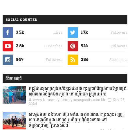
SOCIAL COUNTER
3.5k
1.7k
Likes
Followers
2.8k
524
Subscribes
Followers
849
286
Followers
Subscribes
ព័ត៌មានជាតិ
មន្ត្រីជាន់ខ្ពស់ក្រសួងអភិវឌ្ឍន៍ជនបទ ចុះត្រួតពិនិត្យវាយតម្លៃបញ្ចប់
សុពលភាពចំនួន២គម្រោង នៅឃុំកិះចុង ស្រុកបរកែវ
www.k-rasmeydomreymeasposttv.com.kh
Nov 05,
2024
សម្តេចមហាបវរធិបតី ហ៊ុន ម៉ាណែត ដឹកនាំគណៈប្រតិភូអញ្ជើញ
ចាកចេញពីកម្ពុជា ទៅចូលរួមកិច្ចប្រជុំកំពូលនានា នៅ
ទីក្រុងគុនមិញ ប្រទេសចិន