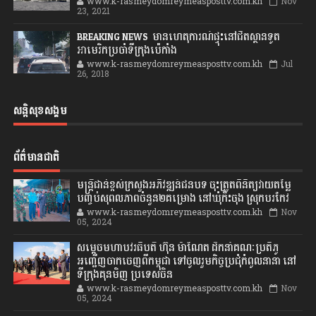
www.k-rasmeydomreymeasposttv.com.kh
Nov
23, 2021
BREAKING NEWS: មានហេតុការណ៍ផ្ទុះនៅជិតស្ថានទូត
អាមេរិកប្រចាំទីក្រុងប៉េកាំង
www.k-rasmeydomreymeasposttv.com.kh
Jul
26, 2018
សន្តិសុខសង្គម
ព័ត៌មានជាតិ
មន្ត្រីជាន់ខ្ពស់ក្រសួងអភិវឌ្ឍន៍ជនបទ ចុះត្រួតពិនិត្យវាយតម្លៃ
បញ្ចប់សុពលភាពចំនួន២គម្រោង នៅឃុំកិះចុង ស្រុកបរកែវ
www.k-rasmeydomreymeasposttv.com.kh
Nov
05, 2024
សម្តេចមហាបវរធិបតី ហ៊ុន ម៉ាណែត ដឹកនាំគណៈប្រតិភូ
អញ្ជើញចាកចេញពីកម្ពុជា ទៅចូលរួមកិច្ចប្រជុំកំពូលនានា នៅ
ទីក្រុងគុនមិញ ប្រទេសចិន
www.k-rasmeydomreymeasposttv.com.kh
Nov
05, 2024