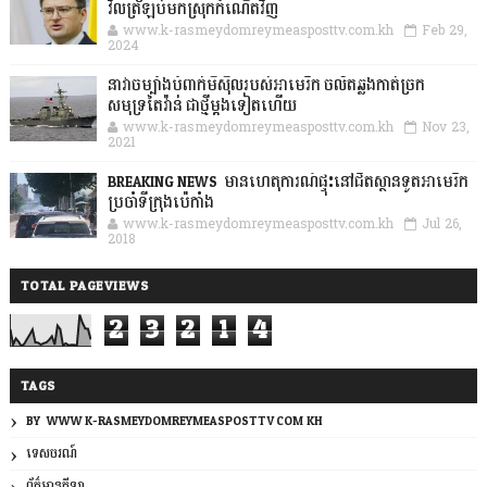
វិលត្រឡប់មកស្រុកកំណើតវិញ
www.k-rasmeydomreymeasposttv.com.kh
Feb 29,
2024
នាវាចម្បាំងបំពាក់មីស៊ីលរបស់អាមេរិក ចល័តឆ្លងកាត់ច្រក
សមុទ្រតៃវ៉ាន់ ជាថ្មីម្តងទៀតហើយ
www.k-rasmeydomreymeasposttv.com.kh
Nov 23,
2021
BREAKING NEWS: មានហេតុការណ៍ផ្ទុះនៅជិតស្ថានទូតអាមេរិក
ប្រចាំទីក្រុងប៉េកាំង
www.k-rasmeydomreymeasposttv.com.kh
Jul 26,
2018
TOTAL PAGEVIEWS
2
3
2
1
4
TAGS
BY: WWW.K-RASMEYDOMREYMEASPOSTTV.COM.KH
ទេសចរណ៍
ព័ត៌មានកីឡា