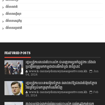
ព័ត៌មានជាតិ
ព័ត៌មានសន្តិសុខ
ព័ត៌មានសេដ្ឋកិច្ច
ព័ត៌មានអន្តរជាតិ
FEATURED POSTS
រដ្ឋមន្រ្តីការពារជាតិអាមេរិក បំពេញទស្សនកិច្ចផ្លូវកា រនិងជា
ប្រវត្តិសាស្រ្តមកកម្ពុជាជាលើកដំបូង នាថ្ងៃនេះ
www.k-rasmeydomreymeasposttv.com.kh
Jun
04, 2024
រដ្ឋមន្ត្រីការបរទេសអ៊ុយក្រែន អំពាវនាវឱ្យជនជាតិអ៊ុយក្រែន
វិលត្រឡប់មកស្រុកកំណើតវិញ
www.k-rasmeydomreymeasposttv.com.kh
Feb
29, 2024
នាវាចម្បាំងបំពាក់មីស៊ីលរបស់អាមេរិក ចល័តឆ្លងកាត់ច្រក