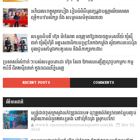
អភិបាលខេត្តស្វាយរៀង រៀបចំពិធីបុណ្យឆ្លងបណ្ណាល័យសាលា
ពុទ្ធិកបឋមសិក្សា និង សម្ពោធសមិទ្ធផលនានា
សម្តេចធិបតី ហ៊ុន ម៉ាណែត អនុញ្ញាតឱ្យនាយឧត្តមសេនីយ៍ យ៉ូស៊ី
ដាក់ យ៉ូស៊ីហ៊ិដិ អគ្គសេនាធិការចម្រុះនៃកងកម្លាំង ស្វ័យការពារជប៉ុន
ចូលជួបសម្តែងការគួរសម និងពិភាក្សាការងារ
ប្រសាសន៍សំខាន់ៗរបស់សម្តេចតេជោ ហ៊ុន សែន ឱកាសអញ្ជើញចុះជួបកម្មករ កម្ម
ការិនី ជិត២ម៉ឺននាក់ ក្នុងរាជធានីភ្នំពេញ
RECENT POSTS
COMMENTS
ព័ត៌មានជាតិ
មន្ត្រីជាន់ខ្ពស់ក្រសួងអភិវឌ្ឍន៍ជនបទ ចុះត្រួតពិនិត្យវាយតម្លៃបញ្ចប់
សុពលភាពចំនួន២គម្រោង នៅឃុំកិះចុង ស្រុកបរកែវ
www.k-rasmeydomreymeasposttv.com.kh
Nov 05,
2024