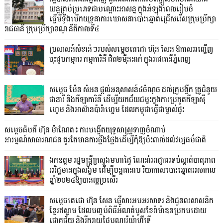
យន្តគ្រប់ប្រភេទជាបណ្តោះអាសន្ន ក្នុងអំឡុងពេលរៀបចំ
ធ្វើមីទ្ទីងបើកយុទ្ធនាការឃោសនាបោះឆ្នោតជ្រើសរើសក្រុមប្រឹក្សា
រាជធានី ក្រុមប្រឹក្សាខណ្ឌ នីតិកាលទី៤
ប្រសាសន៍សំខាន់ៗរបស់សម្តេចតេជោ ហ៊ុន សែន ឱកាសអញ្ជើញ
ចុះជួបកម្មករ កម្មការិនី ជិត២ម៉ឺននាក់ ក្នុងរាជធានីភ្នំពេញ
សម្តេច ម៉ែន សំអន ផ្តល់អនុសាសន៍៤ចំណុច ដល់គ្រូបង្វឹក គ្រូជំនួយ
ជានារី និងកីឡាការិនី ដើម្បីយកជ័យជម្នះក្នុងការប្រកួតកីឡាស៊ី
ហ្គេម និងអាស៊ានប៉ារ៉ាហ្គេម ដែលកម្ពុជាធ្វើជាម្ចាស់ផ្ទះ
សម្តេចធិបតី ហ៊ុន ម៉ាណែត៖ ការបង្កើតយុទ្ធសាស្ត្រទាញចំណាប់
អារម្មណ៍សាធារណជន គួរតែមានការថ្លឹងថ្លែងដើម្បីកុំឱ្យប៉ះពាល់ដល់វប្បធម៌ជាតិ
ឯកឧត្តម រដ្ឋមន្ត្រីក្រសួងមហាផ្ទៃ ណែនាំអាជ្ញាធរទប់ស្កាត់បាតុភាព
អវិជ្ជមានក្នុងសង្គម ដើម្បីបន្តធានាប រិយាកាសបោះឆ្នោតអសាកល
ឆ្នាំ២០២៤ឱ្យបានល្អប្រសើរ
សម្ដេចតេជោ ហ៊ុន សែន ផ្ញើសារអបអរសាទរ និងជូនពរសាសនិក
ខ្មែរឥស្លាម ដែលបញ្ចប់ពិធីអំណត់បួសខែរ៉ាម៉ាឌនប្រកបដោយ
ជោគជ័យ និងរីករាយថ្ងៃបុណ្យរ៉យ៉ាហ៊្វីទ្រី