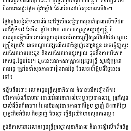
ពាក់ព័ន្ធនឹងផលវិបាកនេះ។ ដូច្នេះសូមមេត្ដាកាត់បន្ថយ និងជៀសវាង
ពិសាភេសជ្ជៈផ្អែម ប៉ូវកម្លាំង ដែលរំខានដល់សុខភាពយើង»។
ថ្លែងក្នុងសន្និសីទសារព័ត៌ នៅថ្ងៃបើកសន្និបាតសុខាភិបាលលើកទី៤៣
នៅថ្ងៃទី១៨ ខែមីនា ឆ្នាំ២០២៤ លោកសាស្ដ្រាចារ្យរដ្ឋមន្ដ្រី ក៏
បានគូសរម្លឹកពីការកាត់បន្ថយនូវការបរិភោគគ្រឿងស្រវឹងផងដែរ ព្រោះ
គ្រឿងស្រវឹង អាចបណ្ដាលឱ្យលើសជាតិខ្លាញ់នៅក្នុងខ្លួន អាចធ្វើឱ្យស្ទះ
សរសៃឈាមបេះដូង និងសរសៃឈាមខួរក្បាល​ ដូចនឹងការបរិភោគ
ភេសជ្ជៈផ្អែមដែរ។ ដូចនេះលោកសាស្ដ្រាចារ្យរដ្ឋមន្ដ្រី សូមឱ្យប្រជា
ពលរដ្ឋ ត្រូវថែទាំសុខភាពជារៀងរាល់ថ្ងៃ ដែលចាប់ផ្ដើមពីថ្ងៃនេះត
ទៅ។
ទន្ទឹមនឹងនោះ លោករដ្ឋមន្ដ្រីសុខាភិបាល ក៏បានលើកឡើងពីការ
បរិភោគចំណីអាហារ ដោយអំពាវនាវដល់បងប្អូនប្រជាពលរដ្ឋ ត្រូវស្វែង
យល់ពីចំណីអាហារ ដែលមិនសូវមានភាពជាតិផ្អែម ខ្លាញ់ និងជាតិប្រៃ
ដូច្នេះតិចអំបិល តិចខ្លាញ់ តិចស្ករ ធ្វើឱ្យយើងមានសុខភាពល្អ។
ក្នុងឱកាសនោះលោករដ្ឋមន្ដ្រីក្រសួងសុខាភិបាល ក៏បានស្នើលើកទឹកចិត្ដ