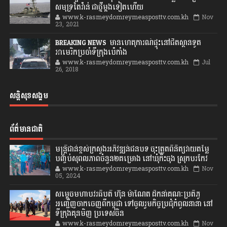
សមុទ្រតៃវ៉ាន់ ជាថ្មីម្តងទៀតហើយ
www.k-rasmeydomreymeasposttv.com.kh
Nov
23, 2021
BREAKING NEWS: មានហេតុការណ៍ផ្ទុះនៅជិតស្ថានទូត
អាមេរិកប្រចាំទីក្រុងប៉េកាំង
www.k-rasmeydomreymeasposttv.com.kh
Jul
26, 2018
សន្តិសុខសង្គម
ព័ត៌មានជាតិ
មន្ត្រីជាន់ខ្ពស់ក្រសួងអភិវឌ្ឍន៍ជនបទ ចុះត្រួតពិនិត្យវាយតម្លៃ
បញ្ចប់សុពលភាពចំនួន២គម្រោង នៅឃុំកិះចុង ស្រុកបរកែវ
www.k-rasmeydomreymeasposttv.com.kh
Nov
05, 2024
សម្តេចមហាបវរធិបតី ហ៊ុន ម៉ាណែត ដឹកនាំគណៈប្រតិភូ
អញ្ជើញចាកចេញពីកម្ពុជា ទៅចូលរួមកិច្ចប្រជុំកំពូលនានា នៅ
ទីក្រុងគុនមិញ ប្រទេសចិន
www.k-rasmeydomreymeasposttv.com.kh
Nov