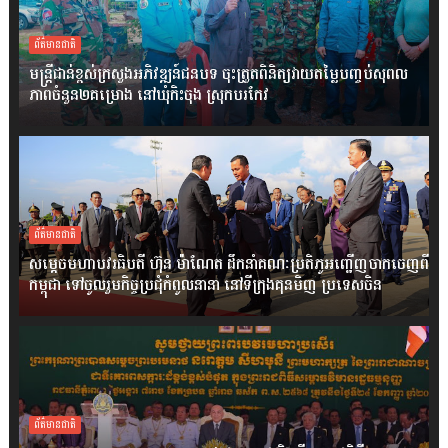
ព័ត៌មានជាតិ
មន្ត្រីជាន់ខ្ពស់ក្រសួងអភិវឌ្ឍន៍ជនបទ ចុះត្រួតពិនិត្យវាយតម្លៃបញ្ចប់សុពល
ភាពចំនួន២គម្រោង នៅឃុំកិះចុង ស្រុកបរកែវ
ព័ត៌មានជាតិ
សម្តេចមហាបវរធិបតី ហ៊ុន ម៉ាណែត ដឹកនាំគណៈប្រតិភូអញ្ជើញចាកចេញពី
កម្ពុជា ទៅចូលរួមកិច្ចប្រជុំកំពូលនានា នៅទីក្រុងគុនមិញ ប្រទេសចិន
ព័ត៌មានជាតិ