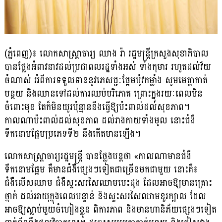
(ភ្នំពេញ)៖ លោកសាស្ដ្រាចារ្យ ឈាង រ៉ា រដ្ឋមន្ដ្រីក្រសួងសុខាភិបាល
បានថ្លែងអំពាវនាវដល់ប្រជាពលរដ្ឋទាំងអស់ ទាំងកុមារ រហូតដល់វ័យ
ចំណាស់​ អំពីការទទួលទាននូវភេសជ្ជៈផ្អែមប៉ូវកម្លាំង សូមមេត្ដាកាត់
បន្ថយ និងឈានទៅដល់ការឈប់បរិភោគ ព្រោះក្នុងរយៈពេលមិន
ចំពោះមុខ តែក៏មិនយូរប៉ុន្មាននឹងធ្វើឱ្យប៉ះពាល់ដល់សុខភាព។
កាលណាប៉ះពាល់ដល់សុខភាព ដល់រាងកាយទាំងមូល នោះជំងឺ
ទឹកនោមផ្អែមប្រភេទទី២ នឹងកើតមានឡើង។
លោកសាស្ដ្រាចារ្យរដ្ឋមន្ដ្រី បានថ្លែងបន្ដថា «កាលណាមានជំងឺ
ទឹកនោមផ្អែម គឺមានជំងឺផ្សេងៗទៀតជាច្រើនមកជាមួយ នោះគឺ៖
ជំងឺលើសឈាម ជំងឺស្ទះសរសៃឈាមបេះដូង ដែលអាចឱ្យមានគ្រោះ
ថ្នាក់ ដល់អាយុក្នុងពេលបន្ទាន់ និងស្ទះសរសៃឈាមខួរក្បាល ដែល
អាចឱ្យស្លាប់មួយចំហៀងខ្លួន ពិការភាព និងមានហានិភ័យផ្សេងៗទៀត