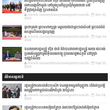
សម្តេចមហាបវរធិបតី ហ៊ុន ម៉ាណែត ដឹកនាំគណៈប្រតិភូអញ្ជើញ
ចាកចេញពីកម្ពុជា ទៅចូលរួមកិច្ចប្រជុំកំពូលនានា នៅ
ទីក្រុងគុនមិញ ប្រទេសចិន
www.k-rasmeydomreymeasposttv.com.kh
Nov 05,
2024
ព្រះករុណា ព្រះមហាក្សត្រ ស្តេចយាងជាព្រះរាជាធិបតី ព្រះរាជពិធី
សម្ពោធវិមានរដ្ឋធម្មនុញ្ញ
www.k-rasmeydomreymeasposttv.com.kh
Sept 24,
2024
ឧបនាយករដ្ឋមន្ដ្រី ហ៊ុន ម៉ានី និងឧបនាយករដ្ឋមន្ដ្រី សាយ សំអាល់
ប្រគល់បណ្ណកម្មសិទ្ធិអចលនវត្ថុ ជូនពលរដ្ឋ២៤ភូមិ នៅក្រុង
ឧដុង្គម៉ែជ័យ
www.k-rasmeydomreymeasposttv.com.kh
Sept 23,
2024
ព័ត៌មានអន្តរជាតិ
រដ្ឋមន្រ្តីការពារជាតិអាមេរិក បំពេញទស្សនកិច្ចផ្លូវកា រនិងជាប្រវត្តិ
សាស្រ្តមកកម្ពុជាជាលើកដំបូង នាថ្ងៃនេះ
www.k-rasmeydomreymeasposttv.com.kh
Jun 04,
2024
រដ្ឋមន្ត្រីការបរទេសអ៊ុយក្រែន អំពាវនាវឱ្យជនជាតិអ៊ុយក្រែន