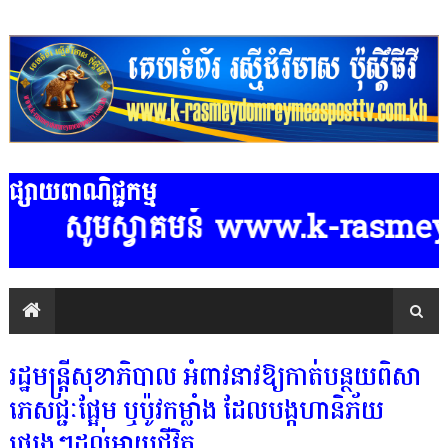
ផ្សាយពាណិជ្ជកម្ម
សូមស្វាគមន៍ www.k-rasmeydomreym
រដ្ឋមន្ដ្រីសុខាភិបាល អំពាវនាវឱ្យកាត់បន្ថយពិសា
ភេសជ្ជៈផ្អែម ឬប៉ូវកម្លាំង ដែលបង្កហានិភ័យ
ផ្សេងៗដល់អាយុជីវិត