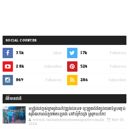
SOCIAL COUNTER
3.5k
1.7k
Likes
Followers
2.8k
524
Subscribes
Followers
849
286
Followers
Subscribes
ព័ត៌មានជាតិ
មន្ត្រីជាន់ខ្ពស់ក្រសួងអភិវឌ្ឍន៍ជនបទ ចុះត្រួតពិនិត្យវាយតម្លៃបញ្ចប់
សុពលភាពចំនួន២គម្រោង នៅឃុំកិះចុង ស្រុកបរកែវ
www.k-rasmeydomreymeasposttv.com.kh
Nov 05,
2024