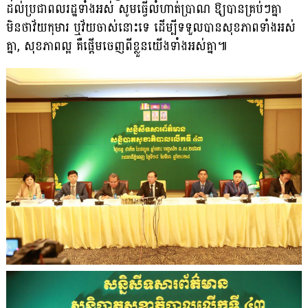
ដល់ប្រជាពលរដ្ឋទាំងអស់ សូមធ្វើលំហាត់ប្រាណ ឱ្យបានគ្រប់ៗគ្នា
មិនថាវ័យកុមារ ឬវ័យចាស់នោះទេ ដើម្បីទទួលបានសុខភាពទាំងអស់
គ្នា, សុខភាពល្អ គឺផ្ដើមចេញពីខ្លួនយើងទាំងអស់គ្នា៕