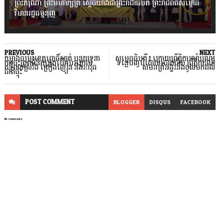
ព្រះករុណា ព្រះមហាក្សត្រ ស្តេចយាងជាព្រះរាជាធិបតី ព្រះរាជពិធីសម្ពោធ
វិមានរដ្ឋធម្មនុញ្ញ
PREVIOUS
NEXT
កម្លាំងចម្រុះខេត្តពោធិ៍សាត់ បន្តយុទ្ធនា
សម្ដេចធិបតី៖ ក្រោយព្រឹត្តិការណ៍បុណ្យ
ការចុះត្រួតពិនិត្យអ្នកបើកបរក្រោម
ទន្លេបញ្ចប់ដោយជោគជ័យ ព្រឹត្តិការណ៍
ឥទ្ធិពលស្រវឹង គ្រឿងញៀន និងអាវុធ
សមរាត្រីអង្គរ​នឹងចូលមកដល់
ជាតិផ្ទុះ
POST
COMMENT
BLOGGER
DISQUS
FACEBOOK
No comments