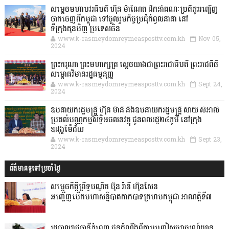
សម្តេចមហាបវរធិបតី ហ៊ុន ម៉ាណែត ដឹកនាំគណៈប្រតិភូអញ្ជើញ
ចាកចេញពីកម្ពុជា ទៅចូលរួមកិច្ចប្រជុំកំពូលនានា នៅ
ទីក្រុងគុនមិញ ប្រទេសចិន
www.k-rasmeydomreymeasposttv.com.kh
Nov 05,
2024
ព្រះករុណា ព្រះមហាក្សត្រ ស្តេចយាងជាព្រះរាជាធិបតី ព្រះរាជពិធី
សម្ពោធវិមានរដ្ឋធម្មនុញ្ញ
www.k-rasmeydomreymeasposttv.com.kh
Sept 24,
2024
ឧបនាយករដ្ឋមន្ដ្រី ហ៊ុន ម៉ានី និងឧបនាយករដ្ឋមន្ដ្រី សាយ សំអាល់
ប្រគល់បណ្ណកម្មសិទ្ធិអចលនវត្ថុ ជូនពលរដ្ឋ២៤ភូមិ នៅក្រុង
ឧដុង្គម៉ែជ័យ
www.k-rasmeydomreymeasposttv.com.kh
Sept 23,
2024
ព័ត៌មានទូទៅប្រចាំថ្ងៃ
សម្ដេចកិត្ដិព្រឹទ្ធបណ្ឌិត ប៊ុន រ៉ានី ហ៊ុនសែន
អញ្ជើញបើកមហាសន្និបាតកាកបាទក្រហមកម្ពុជា អាណត្ដិទី៧
រដ្ឋបាលរាជធានីភ្នំពេញ ជូនដំណឹងពីការបញ្ចៀសចរាចរណ៍យាន