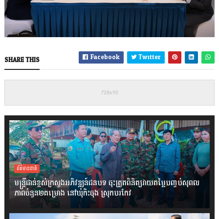
Facebook
Twitter
SHARE THIS
ព័ត៌មានជាតិ
មន្ត្រីជាន់ខ្ពស់ក្រសួងអភិវឌ្ឍន៍ជនបទ ចុះត្រួតពិនិត្យវាយតម្លៃបញ្ចប់សុពល
ភាពចំនួន២គម្រោង នៅឃុំកិះចុង ស្រុកបរកែវ