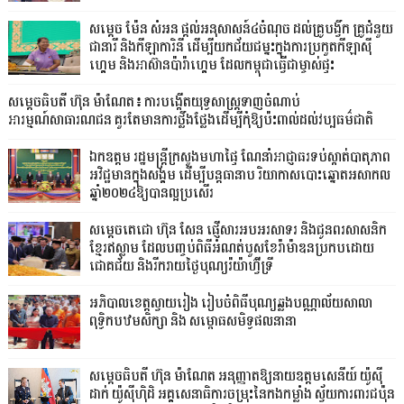
សម្តេច ម៉ែន សំអន ផ្តល់អនុសាសន៍៤ចំណុច ដល់គ្រូបង្វឹក គ្រូជំនួយ
ជានារី និងកីឡាការិនី ដើម្បីយកជ័យជម្នះក្នុងការប្រកួតកីឡាស៊ី
ហ្គេម និងអាស៊ានប៉ារ៉ាហ្គេម ដែលកម្ពុជាធ្វើជាម្ចាស់ផ្ទះ
សម្តេចធិបតី ហ៊ុន ម៉ាណែត៖ ការបង្កើតយុទ្ធសាស្ត្រទាញចំណាប់
អារម្មណ៍សាធារណជន គួរតែមានការថ្លឹងថ្លែងដើម្បីកុំឱ្យប៉ះពាល់ដល់វប្បធម៌ជាតិ
ឯកឧត្តម រដ្ឋមន្ត្រីក្រសួងមហាផ្ទៃ ណែនាំអាជ្ញាធរទប់ស្កាត់បាតុភាព
អវិជ្ជមានក្នុងសង្គម ដើម្បីបន្តធានាប រិយាកាសបោះឆ្នោតអសាកល
ឆ្នាំ២០២៤ឱ្យបានល្អប្រសើរ
សម្ដេចតេជោ ហ៊ុន សែន ផ្ញើសារអបអរសាទរ និងជូនពរសាសនិក
ខ្មែរឥស្លាម ដែលបញ្ចប់ពិធីអំណត់បួសខែរ៉ាម៉ាឌនប្រកបដោយ
ជោគជ័យ និងរីករាយថ្ងៃបុណ្យរ៉យ៉ាហ៊្វីទ្រី
អភិបាលខេត្តស្វាយរៀង រៀបចំពិធីបុណ្យឆ្លងបណ្ណាល័យសាលា
ពុទ្ធិកបឋមសិក្សា និង សម្ពោធសមិទ្ធផលនានា
សម្តេចធិបតី ហ៊ុន ម៉ាណែត អនុញ្ញាតឱ្យនាយឧត្តមសេនីយ៍ យ៉ូស៊ី
ដាក់ យ៉ូស៊ីហ៊ិដិ អគ្គសេនាធិការចម្រុះនៃកងកម្លាំង ស្វ័យការពារជប៉ុន