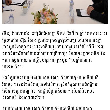
(ចិន, ហៃណាន)៖ នៅព្រឹកថ្ងៃសុក្រ ទី២៩ ខែមីនា ឆ្នាំ២០២៤នេះ ស
ម្តេចតេជោ ហ៊ុន សែន ប្រធានក្រុម​ឧត្តម​ប្រឹក្សាផ្ទាល់ព្រះមហាក្សត្រ
បានជួបពិភាក្សាការងារទ្វេភាគីជាមួយនាយឧត្តមសេនីយ៍ ហឺ វ័យទុង
សមាជិកការិយាល័យនយោបាយមជ្ឈឹមបក្ស និងជាអនុប្រធានទី២ នៃ
គណៈកម្មការយោធាមជ្ឈឹមបក្ស នៅក្រុងបូអាវ ខេត្តហៃណាន
ប្រទេសចិន។
ក្នុងជំនួបនេះសម្តេចតេជោ ហ៊ុន សែន និងនាយឧត្តមសេនីយ៍ ហឺ
វ័យទុង បានជជែកពិភាក្សាទៅលើការ​ពង្រឹងកិច្ច​សហប្រតិបត្តិការ
លើការបណ្តុះបណ្តាល ការផ្លាស់ប្តូរព័ត៌មាន ការចែករំលែកបទ
ពិសោធន៍ និង​ការដោះមីន។
សម្តេចតេជោ ហ៊ុន សែន និងនាយឧត្តមសេនីយ៍ អនុប្រធាន