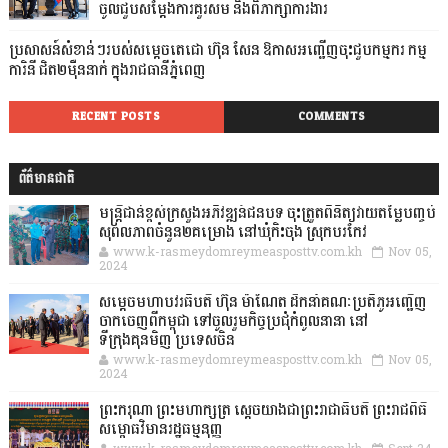
ចូលជួបសម្តែងការគួរសម និងពិភាក្សាការងារ
ប្រសាសន៍សំខាន់ៗរបស់សម្តេចតេជោ ហ៊ុន សែន ឱកាសអញ្ជើញចុះជួបកម្មករ កម្ម
ការិនី ជិត២ម៉ឺននាក់ ក្នុងរាជធានីភ្នំពេញ
RECENT POSTS
COMMENTS
ព័ត៌មានជាតិ
មន្ត្រីជាន់ខ្ពស់ក្រសួងអភិវឌ្ឍន៍ជនបទ ចុះត្រួតពិនិត្យវាយតម្លៃបញ្ចប់
សុពលភាពចំនួន២គម្រោង នៅឃុំកិះចុង ស្រុកបរកែវ
www.k-rasmeydomreymeasposttv.com.kh
Nov 05,
2024
សម្តេចមហាបវរធិបតី ហ៊ុន ម៉ាណែត ដឹកនាំគណៈប្រតិភូអញ្ជើញ
ចាកចេញពីកម្ពុជា ទៅចូលរួមកិច្ចប្រជុំកំពូលនានា នៅ
ទីក្រុងគុនមិញ ប្រទេសចិន
www.k-rasmeydomreymeasposttv.com.kh
Nov 05,
2024
ព្រះករុណា ព្រះមហាក្សត្រ ស្តេចយាងជាព្រះរាជាធិបតី ព្រះរាជពិធី
សម្ពោធវិមានរដ្ឋធម្មនុញ្ញ