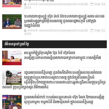
www.k-rasmeydomreymeasposttv.com.kh
Sept 24,
2024
ឧបនាយករដ្ឋមន្ដ្រី ហ៊ុន ម៉ានី និងឧបនាយករដ្ឋមន្ដ្រី សាយ សំអាល់
ប្រគល់បណ្ណកម្មសិទ្ធិអចលនវត្ថុ ជូនពលរដ្ឋ២៤ភូមិ នៅក្រុង
ឧដុង្គម៉ែជ័យ
www.k-rasmeydomreymeasposttv.com.kh
Sept 23,
2024
ព័ត៌មានទូទៅប្រចាំថ្ងៃ
សម្ដេចកិត្ដិព្រឹទ្ធបណ្ឌិត ប៊ុន រ៉ានី ហ៊ុនសែន
អញ្ជើញបើកមហាសន្និបាតកាកបាទក្រហមកម្ពុជា អាណត្ដិទី៧
រដ្ឋបាលរាជធានីភ្នំពេញ ជូនដំណឹងពីការបញ្ចៀសចរាចរណ៍យាន
យន្តគ្រប់ប្រភេទជាបណ្តោះអាសន្ន ក្នុងអំឡុងពេលរៀបចំ
ធ្វើមីទ្ទីងបើកយុទ្ធនាការឃោសនាបោះឆ្នោតជ្រើសរើសក្រុមប្រឹក្សា
រាជធានី ក្រុមប្រឹក្សាខណ្ឌ នីតិកាលទី៤
ប្រសាសន៍សំខាន់ៗរបស់សម្តេចតេជោ ហ៊ុន សែន ឱកាសអញ្ជើញ
ចុះជួបកម្មករ កម្មការិនី ជិត២ម៉ឺននាក់ ក្នុងរាជធានីភ្នំពេញ