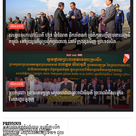
ព័ត៌មានជាតិ
សម្តេចមហាបវរធិបតី ហ៊ុន ម៉ាណែត ដឹកនាំគណៈប្រតិភូអញ្ជើញចាកចេញពី
កម្ពុជា ទៅចូលរួមកិច្ចប្រជុំកំពូលនានា នៅទីក្រុងគុនមិញ ប្រទេសចិន
ព័ត៌មានជាតិ
ព្រះករុណា ព្រះមហាក្សត្រ ស្តេចយាងជាព្រះរាជាធិបតី ព្រះរាជពិធីសម្ពោធ
វិមានរដ្ឋធម្មនុញ្ញ
PREVIOUS
អភិបាលខេត្តកំពង់ចាម អញ្ជើញបើក
ពិធីបោះជំរំយុវជនខេត្ត ក្រោម
ប្រធានបទ «យុវជនសតវត្សរ៍ទី២១ ជួយ
សង្គមជាតិ»