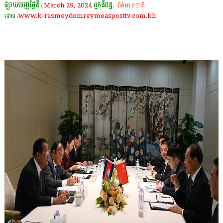
ផ្សាយចេញថ្ងៃទី :
March 29, 2024
អ្នកនិពន្ធ.
ព័ត៌មានជាតិ
www.k-rasmeydomreymeasposttv.com.kh
ដោយ :