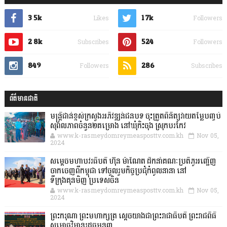
3.5k
1.7k
Likes
Followers
2.8k
524
Subscribes
Followers
849
286
Followers
Subscribes
ព័ត៌មានជាតិ
មន្ត្រីជាន់ខ្ពស់ក្រសួងអភិវឌ្ឍន៍ជនបទ ចុះត្រួតពិនិត្យវាយតម្លៃបញ្ចប់
សុពលភាពចំនួន២គម្រោង នៅឃុំកិះចុង ស្រុកបរកែវ
www.k-rasmeydomreymeasposttv.com.kh
Nov 05,
2024
សម្តេចមហាបវរធិបតី ហ៊ុន ម៉ាណែត ដឹកនាំគណៈប្រតិភូអញ្ជើញ
ចាកចេញពីកម្ពុជា ទៅចូលរួមកិច្ចប្រជុំកំពូលនានា នៅ
ទីក្រុងគុនមិញ ប្រទេសចិន
www.k-rasmeydomreymeasposttv.com.kh
Nov 05,
2024
ព្រះករុណា ព្រះមហាក្សត្រ ស្តេចយាងជាព្រះរាជាធិបតី ព្រះរាជពិធី
សម្ពោធវិមានរដ្ឋធម្មនុញ្ញ