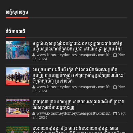
សន្តិសុខសង្គម
ព័ត៌មានជាតិ
មន្ត្រីជាន់ខ្ពស់ក្រសួងអភិវឌ្ឍន៍ជនបទ ចុះត្រួតពិនិត្យវាយតម្លៃ
បញ្ចប់សុពលភាពចំនួន២គម្រោង នៅឃុំកិះចុង ស្រុកបរកែវ
www.k-rasmeydomreymeasposttv.com.kh
Nov
05, 2024
សម្តេចមហាបវរធិបតី ហ៊ុន ម៉ាណែត ដឹកនាំគណៈប្រតិភូ
អញ្ជើញចាកចេញពីកម្ពុជា ទៅចូលរួមកិច្ចប្រជុំកំពូលនានា នៅ
ទីក្រុងគុនមិញ ប្រទេសចិន
www.k-rasmeydomreymeasposttv.com.kh
Nov
05, 2024
ព្រះករុណា ព្រះមហាក្សត្រ ស្តេចយាងជាព្រះរាជាធិបតី ព្រះរាជ
ពិធីសម្ពោធវិមានរដ្ឋធម្មនុញ្ញ
www.k-rasmeydomreymeasposttv.com.kh
Sept
24, 2024
ឧបនាយករដ្ឋមន្ដ្រី ហ៊ុន ម៉ានី និងឧបនាយករដ្ឋមន្ដ្រី សាយ