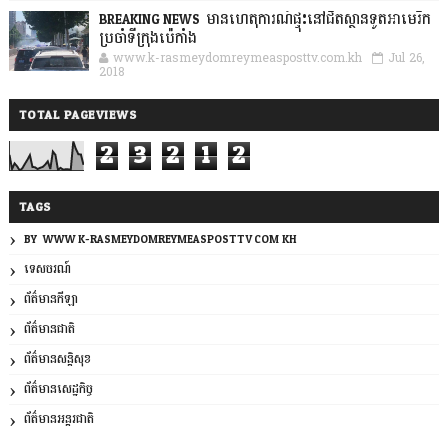
BREAKING NEWS: មានហេតុការណ៍ផ្ទុះនៅជិតស្ថានទូតអាមេរិក
ប្រចាំទីក្រុងប៉េកាំង
www.k-rasmeydomreymeasposttv.com.kh
Jul 26,
2018
TOTAL PAGEVIEWS
2
3
2
1
2
TAGS
BY: WWW.K-RASMEYDOMREYMEASPOSTTV.COM.KH
ទេសចរណ៍
ព័ត៌មានកីឡា
ព័ត៌មានជាតិ
ព័ត៌មានសន្តិសុខ
ព័ត៌មានសេដ្ឋកិច្ច
ព័ត៌មានអន្តរជាតិ