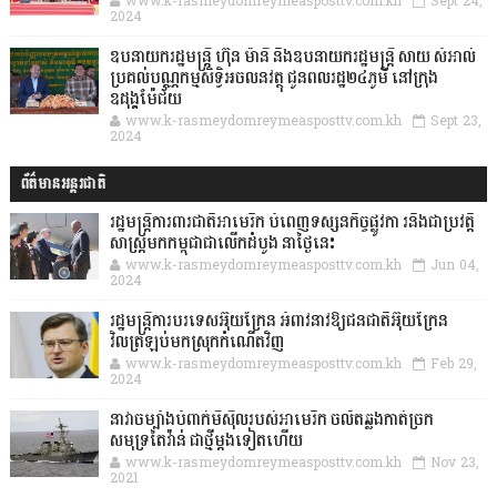
www.k-rasmeydomreymeasposttv.com.kh
Sept 24,
2024
ឧបនាយករដ្ឋមន្ដ្រី ហ៊ុន ម៉ានី និងឧបនាយករដ្ឋមន្ដ្រី សាយ សំអាល់
ប្រគល់បណ្ណកម្មសិទ្ធិអចលនវត្ថុ ជូនពលរដ្ឋ២៤ភូមិ នៅក្រុង
ឧដុង្គម៉ែជ័យ
www.k-rasmeydomreymeasposttv.com.kh
Sept 23,
2024
ព័ត៌មានអន្តរជាតិ
រដ្ឋមន្រ្តីការពារជាតិអាមេរិក បំពេញទស្សនកិច្ចផ្លូវកា រនិងជាប្រវត្តិ
សាស្រ្តមកកម្ពុជាជាលើកដំបូង នាថ្ងៃនេះ
www.k-rasmeydomreymeasposttv.com.kh
Jun 04,
2024
រដ្ឋមន្ត្រីការបរទេសអ៊ុយក្រែន អំពាវនាវឱ្យជនជាតិអ៊ុយក្រែន
វិលត្រឡប់មកស្រុកកំណើតវិញ
www.k-rasmeydomreymeasposttv.com.kh
Feb 29,
2024
នាវាចម្បាំងបំពាក់មីស៊ីលរបស់អាមេរិក ចល័តឆ្លងកាត់ច្រក
សមុទ្រតៃវ៉ាន់ ជាថ្មីម្តងទៀតហើយ
www.k-rasmeydomreymeasposttv.com.kh
Nov 23,
2021