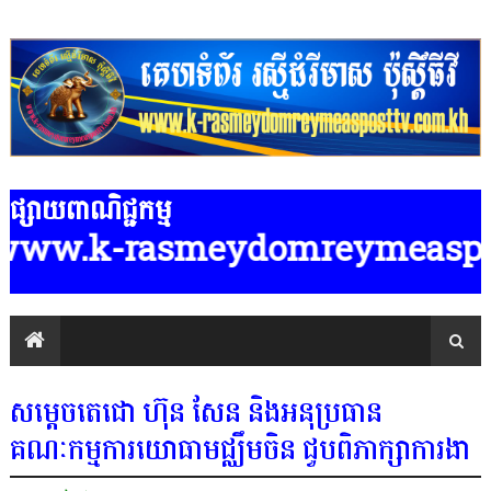
ផ្សាយពាណិជ្ជកម្ម
w.k-rasmeydomreymeasposttv.com.kh
សម្តេចតេជោ ហ៊ុន សែន និងអនុប្រធាន
គណៈកម្មការយោធាមជ្ឈឹមចិន ជួបពិភាក្សាការងា