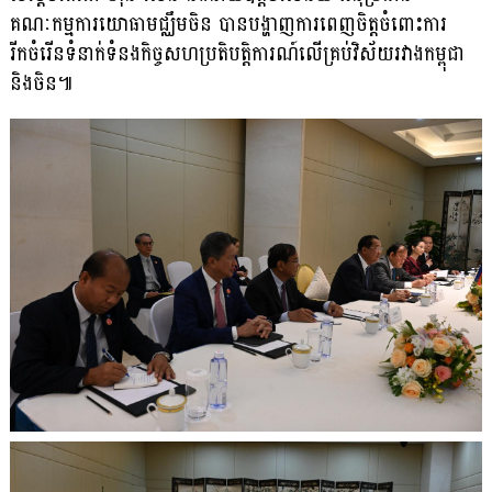
គណៈកម្មការយោធាមជ្ឈឹមចិន បានបង្ហាញ​ការពេញ​ចិត្តចំពោះការ
រីកចំរើនទំនាក់ទំនងកិច្ចសហប្រតិបត្តិការណ៍លើគ្រប់វិស័យរវាងកម្ពុជា
និងចិន៕