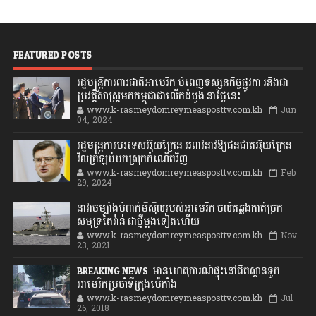
FEATURED POSTS
រដ្ឋមន្រ្តីការពារជាតិអាមេរិក បំពេញទស្សនកិច្ចផ្លូវកា រនិងជា
ប្រវត្តិសាស្រ្តមកកម្ពុជាជាលើកដំបូង នាថ្ងៃនេះ
www.k-rasmeydomreymeasposttv.com.kh
Jun
04, 2024
រដ្ឋមន្ត្រីការបរទេសអ៊ុយក្រែន អំពាវនាវឱ្យជនជាតិអ៊ុយក្រែន
វិលត្រឡប់មកស្រុកកំណើតវិញ
www.k-rasmeydomreymeasposttv.com.kh
Feb
29, 2024
នាវាចម្បាំងបំពាក់មីស៊ីលរបស់អាមេរិក ចល័តឆ្លងកាត់ច្រក
សមុទ្រតៃវ៉ាន់ ជាថ្មីម្តងទៀតហើយ
www.k-rasmeydomreymeasposttv.com.kh
Nov
23, 2021
BREAKING NEWS: មានហេតុការណ៍ផ្ទុះនៅជិតស្ថានទូត
អាមេរិកប្រចាំទីក្រុងប៉េកាំង
www.k-rasmeydomreymeasposttv.com.kh
Jul
26, 2018