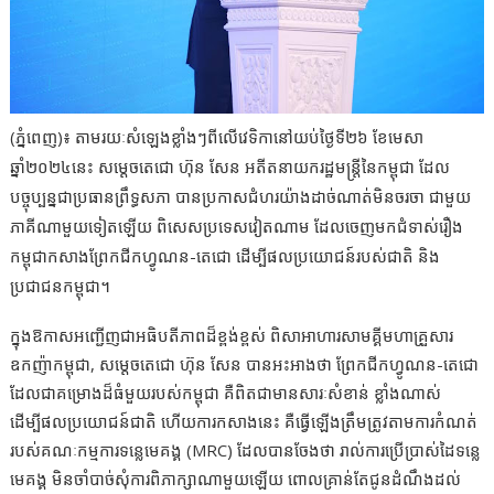
(ភ្នំពេញ)៖ តាមរយៈសំឡេងខ្លាំងៗពីលើវេទិកានៅយប់ថ្ងៃទី២៦ ខែមេសា
ឆ្នាំ២០២៤នេះ សម្ដេចតេជោ ហ៊ុន សែន អតីតនាយករដ្ឋមន្ដ្រីនៃកម្ពុជា ដែល
បច្ចុប្បន្នជាប្រធានព្រឹទ្ធសភា បានប្រកាសជំហរយ៉ាងដាច់ណាត់មិនចរចា ជាមួយ
ភាគីណាមួយទៀតឡើយ ពិសេសប្រទេសវៀតណាម ដែលចេញមកជំទាស់រឿង
កម្ពុជាកសាងព្រែកជីកហ្វូណន-តេជោ ដើម្បីផលប្រយោជន៍របស់ជាតិ និង
ប្រជាជនកម្ពុជា។
ក្នុងឱកាសអញ្ជើញជាអធិបតីភាពដ៏ខ្ពង់ខ្ពស់ ពិសាអាហារសាមគ្គីមហាគ្រួសារ
ឧកញ៉ាកម្ពុជា, សម្ដេចតេជោ ហ៊ុន សែន បានអះអាងថា ព្រែកជីកហ្វូណន-តេជោ
ដែលជាគម្រោងដ៏ធំមួយរបស់កម្ពុជា គឺពិតជាមានសារៈសំខាន់ ខ្លាំងណាស់
ដើម្បីផលប្រយោជន៍ជាតិ ហើយការកសាងនេះ គឺធ្វើឡើងត្រឹមត្រូវតាមការកំណត់
របស់គណៈកម្មការទន្លេមេគង្គ (MRC) ដែលបានចែងថា រាល់ការប្រើប្រាស់ដៃទន្លេ
មេគង្គ មិនចាំបាច់សុំការពិភាក្សាណាមួយឡើយ ពោលគ្រាន់តែជូនដំណឹងដល់