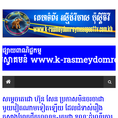
ផ្សាយពាណិជ្ជកម្ម
www.k-rasmeydomreymeasposttv.com.
សម្ដេចតេជោ ហ៊ុន សែន ប្រកាសមិនចរចាជា
មួយវៀតណាមទៀតឡើយ ដែលជំទាស់រឿង
កសាងព្រែកជីកហ្វូណន-តេជោ ខណៈដំណើរការ