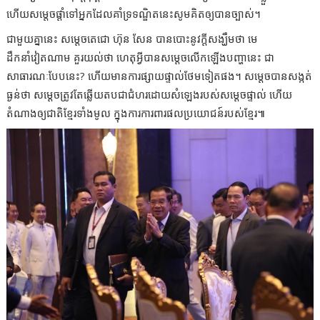
ហើយសម្ដេចផ្ដាំទៅអ្នកដែលគាំទ្រទណ្ឌិតនេះសូមគិតឲ្យបានច្បាស់។
ជាមួយគ្នានេះ សម្ដេចតេជោ ហ៊ុន សែន បានបោះនូវក្ដីសង្ឃឹមថា មេ
ដឹកនាំវៀតណាម គួរយល់ថា ហេតុអ្វីបានសម្តេចលើកឡើងបញ្ហានេះ ជា
សាធារណៈបែបនេះ? ហើយមានការផ្សាយផ្ទាល់ថែមទៀតផង។ សម្ដេចបានសង្កត់
ធ្ងន់ថា សម្ដេចត្រូវតែឆ្លើយតបជាជំហរដោយសំឡេងរបស់សម្ដេចផ្ទាល់ ហើយ
តំណាងឲ្យជាតិខ្មែរទាំងមូល ក្នុងការការពារផលប្រយោជន៍របស់ខ្មែរ៕