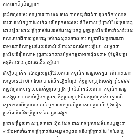
ភាគីពាក់ព័ន្ធប៉ុណ្ណោះ។
ត្រង់ចំណុចនេះ សម្ដេចតេជោ ហ៊ុន សែន បានសង្កត់ធ្ងន់ថា ព្រែកជីកហ្វូណន-
តេជោ របស់កម្ពុជាដែលកំពុងសិក្សាកសាងនេះ គឺមិនបានប្រើប្រាស់ដៃទន្លេមេគង្គ
នោះឡើយ ពោលប្រើប្រាស់ដៃ របស់ដៃទន្លេមេគង្គ ដូច្នេះប្រសិនបើការកំណត់របស់
គណៈកម្មាធិការទន្លេមេគង្គ នៅមានសុពលភាពនោះ កម្ពុជាមិនត្រូវការចរចា
ជាមួយភាគីណាមួយដែលជំទាស់លើការសាងសង់នោះឡើយ។ សម្ដេចថា
ប្រសិនបើវៀតណាម ត្រូវការឯកសារបន្ថែមកម្ពុជាអាចផ្ញើជូនតាម ប៉ុន្ដែមិនត្រូវ
អនុម័តដោយកុងសងស៉ីសឡើយ។
ដើម្បីបញ្ជាក់កាន់តែច្បាស់នូវអ្វីដែលគណៈកម្មាធិការទន្លេមេគង្គបានកំណត់នោះ
សម្ដេចតេជោ ហ៊ុន សែន បានរំលឹកឡើងវិញថា កិច្ចព្រមព្រៀងមេគង្គ ឆ្នាំ១៩៩៥
តម្រូវឲ្យភាគីហត្ថលេខីនៃកិច្ចព្រមព្រៀង ជូនដំណឹងដល់គណៈ កម្មាធិការទន្លេ
មេគង្គមុនពេលចាប់ផ្ដើមគម្រោង, កិច្ចព្រមព្រៀងមិនតម្រូវឲ្យភាគីហត្ថលេខី
ស្វែងរកការពិគ្រោះយោបល់ ឬការយល់ព្រមពីប្រទេសហត្ថលេខីផ្សេងទៀត
ប្រសិនបើយើងប្រើប្រាស់ដៃទន្លេមេគង្គ។
ប្រធានព្រឹទ្ធសភា សម្ដេចតេជោ ហ៊ុន សែន បានមានប្រសាសន៍យ៉ាងដូច្នេះថា
«យើងអត់ទាំងបានប្រើប្រាស់ដៃទន្លេមេគង្គផង យើងប្រើប្រាស់ដៃ នៃដៃទន្លេ