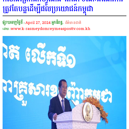
ត្រូវតែបន្ដដើម្បីផលប្រយោជន៍កម្ពុជា
ផ្សាយចេញថ្ងៃទី :
April 27, 2024
អ្នកនិពន្ធ.
ព័ត៌មានជាតិ
www.k-rasmeydomreymeasposttv.com.kh
ដោយ :