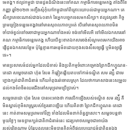
មេគង្គ។ ឥលូវកម្ពុជា បានជូនដំណឹងនេះទៅគណៈកម្មាធិការទន្លេមេគង្គ តាំងពីខែ
កញ្ញា ឆ្នាំ២០២៣ អញ្ចឹងសុំកុំហៅកម្ពុជាទៅពិគ្រោះយោបល់ជាមួយអ្នកណា។ គេ
សិក្សាគេចេះណាស់ជាង៤០នាក់ នៃអ្នកបច្ចេកទេសមកសិក្សា។ ឥលូវសួរថា កិច្ច
ព្រមព្រៀងទន្លេមេគង្គវានៅមានសុពលភាពឬអត់ បើនៅមានសុពលភាពមិន
ចាំបាច់ខ្វល់ទៅចរចាជាមួយអ្នកណាទាំងអស់ ចង់ទៅមើលអី ទៅមើលឯកសារនៅ
គណៈកម្មាធិការទន្លេមេគង្គ ហើយបើខ្វះខាតឯកសារចង់សំណូមពរមកយើងអាច
ផ្ញើជូនឯកសារបន្ថែម ប៉ុន្ដែគ្មានការអនុម័តដោយកុងសងស៉ីសឲ្យធ្វើ ឬមិនឲ្យធ្វើ
ទេ»។
មានប្រសាសន៍ដល់អ្នកដែលជំទាស់ និងប្រតិកម្មចំពោះគម្រោងព្រែកជីកហ្វូណន-
តេជោ សម្ដេចតេជោ ហ៊ុន សែន ក៏ឆ្លៀតឆ្លើយតបទៅកាន់ទណ្ឌិត សម រង្ស៉ី ជាមេ
ក្លោងក្បត់ជាតិ៣ជំនាន់ ហើយកំពុងរត់ចោលស្រុក ដែលថាការកសាងនេះសម្រួល
ដល់កងទ័ពចិនឈរជើងនៅសមុទ្ររាមប្រើប្រាស់។
សម្ដេចតេជោ ហ៊ុន សែន បានអះអាងថា ការលើកឡើងរបស់ទណ្ឌិត សម រង្ស៉ី គឺ
មិនស្គាល់ភូមិសាស្ដ្ររបស់ខ្មែរនោះឡើយ ហើយគិតថា ព្រែកជីកហ្វូណន-តេជោ
នេះ កាត់តាមសមុទ្ររាមទៅវិញ ទាំងដែលមិនពាក់ព័ន្ធគ្នាសោះ។ សម្ដេចបន្ដថា
មួយថ្ងៃៗ មេឧទ្ទាមក្បត់ជាតិ៣ជំនាន់នេះ ជេរប្រមាថសម្ដេចជាអាយ៉ង
របស់វៀតណាម ប៉ុន្ដែបុគ្គលនេះមិនបានគិតអំពីផលប្រយោជន៍ជាតិខ្លួនឯង