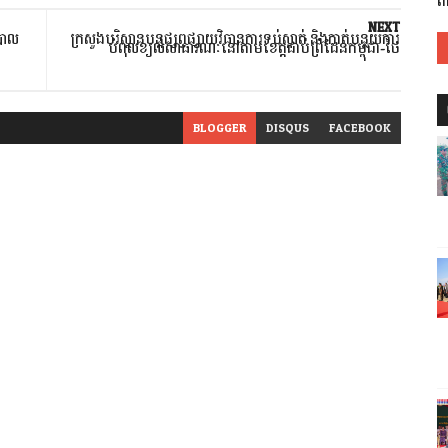
ត
NEXT
របាល
ក្រសួងបរិស្ថានបន្តផ្សព្វផ្សាយវិធានការទប់ស្កាត់ និងកាត់បន្ថយការ
បំពុលខ្យល់សាធារណៈនៅតាមខេត្តជាប់ព្រំដែនកម្ពុជា-ថៃ
BLOGGER
DISQUS
FACEBOOK