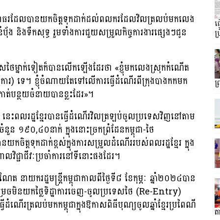
រ​ដែល​បាន​យក​ចិត្ត​ទុក​ដាក់​ដល់​ពលករ​ដែល​វិល​ត្រលប់​មកលេង
ធ
 និងទឹកសុទ្ធ រួម​ទាំង​ការ​ជួយ​សម្រួលកិច្ចការងារផ្សេងៗជូន
ប្
ថៃម្នាក់​ទៀត​ក៏​បាន​លើកឡើង​ដែរ​ថា «ខ្ញុំ​មក​លេង​ស្រុក​កំណើត
ាការ) ទេ។ ខ្ញុំ​ចំណាយ​តែ​ទៅ​លើការធ្វើដំណើរពីក្រុងបាងកកមក
ព
​កាត់​បន្ថយ​ចំនាយ​បានខ្លះដែរ»។
េះពលរដ្ឋខ្មែរ​បាន​ធ្វើ​ដំណើរ​វិល​ត្រឡប់​ចូល​ប្រទេស​វិញ​នៅតាម
បចំនួន ១៩០,៤០នាក់ ក្នុង​នោះច្រកព្រំដែនកម្ពុជា-ថៃ
យក​ចិត្ត​ទុក​ដាក់​ខ្ពស់​ក្នុង​ការសម្រួលដំណើររបស់ពលរដ្ឋខ្មែរ ក្នុង
្តាល​វិជ្ជាជីវៈប្រចាំការនៅទីនោះផងដែរ។
ត នាយករដ្ឋមន្រ្តីកម្ពុជាកាលពីថ្ងៃទី៨ ខែ​កុម្ភៈ ឆ្នាំ២០២៤បាន
េច​មិន​យក​ថ្លៃ​ទិដ្ឋាការ​ចេញ​-ចូល​ប្រទេសថៃ (Re-Entry)
ំណើរ​ត្រលប់​មក​កម្ពុជាក្នុងឱកាសពិធីបុណ្យចូលឆ្នាំខ្មែរប្រពៃណី
តា