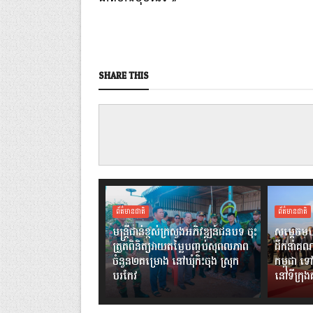
SHARE THIS
ព័ត៌មានជាតិ
ព័ត៌មានជាតិ
មន្ត្រីជាន់ខ្ពស់ក្រសួងអភិវឌ្ឍន៍ជនបទ ចុះ
សម្តេចមហ
ត្រួតពិនិត្យវាយតម្លៃបញ្ចប់សុពលភាព
ដឹកនាំគណ
ចំនួន២គម្រោង នៅឃុំកិះចុង ស្រុក
កម្ពុជា ទៅ
បរកែវ
នៅទីក្រុ