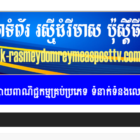
្រប់ប្រភេទ ទំនាក់ទំនងលេខ ទូរស័ព្