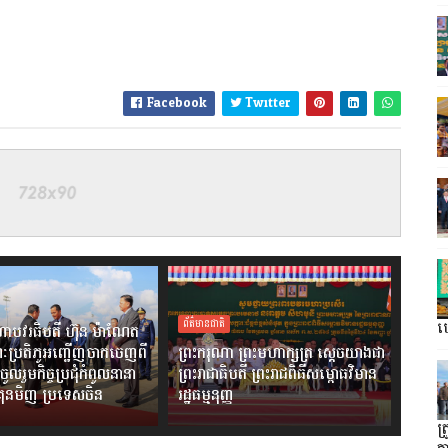
Facebook
Twitter
ព័ត៌មានជាតិ
ហ្
ាបវរធិបតី ហ៊ុន ម៉ាណែត
ៈប្រតិភូអញ្ជើញចាកចេញពី
ព្រះករុណា ព្រះមហាក្សត្រ ស្តេចយាងជា
ចូលរួមកិច្ចប្រជុំកំពូលនានា
ព្រះរាជាធិបតី ព្រះរាជពិធីសម្ពោធវិមាន
ងគុនមិញ ប្រទេសចិន
រដ្ឋធម្មនុញ្ញ
ត