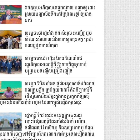
ឯកឧត្តមអភិបាលខេត្តកណ្ដាល បញ្ជាឲ្យដោះ
ស្រាយបញ្ហាលិចទឹកនៅក្រុងតាខ្មៅ ឲ្យបាន
ឆាប់
សម្តេចចៅហ្វាវាំង គង់ សំអុល អញ្ជើញជួប
សំណេះសំណាល និងសាកសួរសុខទុក្ខ ប្រជា
ពលរដ្ឋជួបការលំបាក
សម្តេចតេជោ ហ៊ុន សែន ណែនាំរាជ
រដ្ឋាភិបាលអាណត្តិថ្មី ឱ្យយកចិត្តទុកដាក់
បង្ក្រាបបទល្មើសគ្រឿងញៀន
សម្តេច ម៉ែន សំអន ផ្តល់អនុសាសន៍៤ចំណុច
ដល់គ្រូបង្វឹក គ្រូជំនួយជានារី និងកីឡាការិនី
ដើម្បីយកជ័យជម្នះក្នុងការប្រកួតកីឡាស៊ី
គេម និងអាស៊ានប៉ារ៉ាហ្គេម ដែលកម្ពុជាធ្វើជាម្ចាស់ផ្ទះ
រដ្ឋមន្ត្រី កែវ រតនៈ៖ ខេត្តក្រចេះបាន
បោះបង្គោលព្រំដែនយ៉ាងរឹងមាំ ហើយ
ផលិតផលរ៉ែ កសិកម្ម និងឧស្សាហកម្ម កំពុង
្រូវបាននាំចេញទៅទីផ្សារពិភពលោក កាត់ប្រទេសវៀតណាម