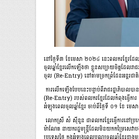
នៅថ្ងៃទី៣ ខែមេសា ២០២៤ នេះពលករខ្មែរដែលប
ចូលឆ្នាំខ្មែរលើកឡើងថា ខ្លួនសប្បាយចិត្ត​ដែល​រាជរ
ចូល (Re-Entry) នៅតាមច្រកព្រំដែនអន្តរជាតិ
ការលើកឡើងបែបនេះបន្ទាប់ពីរាជរដ្ឋាភិបាលបាន
(Re-Entry) របស់ពលករខ្មែរដែលកំពុងធ្វើការ ន
អំឡុងពេលចូលឆ្នាំខ្មែរ ចាប់ពីថ្ងៃទី ០១ ខែ មេ
លោកស្រី សំ ស៊ីនួន ជាពលករខ្មែរធ្វើការ​នៅ​ប្រទ
ម៉ាណែត នាយករដ្ឋមន្រ្តីដែលមិនយកកម្រៃសេវាបង់ប
ប្រទេសថៃ ក្នុងអំឡុងពេលបុណ្យចូលឆ្នាំខ្មែរខាង