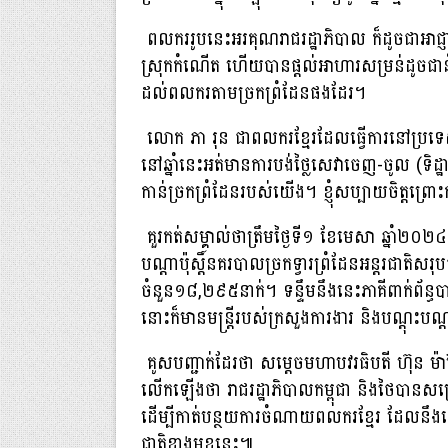
ពលកររូបនេះអរគុណរាជរដ្ឋាភិបាល ក៏ដូចជាអាជ្ញាធ
ស្រុកកំណើត ហើយបានផ្តល់អាហារសម្រន់ដូចជានំបុ័ង
ដល់ពលករតាមច្រកព្រំដែនផងដែរ។
លោក ភា រុន ជាពលករខ្មែរ​ដែល​ធ្វើ​ការ​នៅ​ប្រទេស​
នៅឆ្នាំនេះអត់មានការបង់ថ្លៃសេវាចេញ-ចូល (ទិដ្ឋ
កាន់ច្រកព្រំដែនរបស់យើង។ ខ្ញុំសប្បាយ​ចិត្ត​ព្រោះ
គួរកត់សម្គាល់ថាត្រឹមថ្ងៃទី១ ខែមេសា ឆ្នាំ២០២៤ ន
បណ្តាប៉ុស្តិ៍នគរបាលច្រកទ្វារព្រំដែនអន្តរជាតិសរុ
ចំនួន១៨,២៩៥នាក់។ ទន្ទឹម​នឹងនេះភាគី​ពាក់ព័ន្ធ​បាន​
នោះក៏មានមន្រ្តីរបស់ក្រសួងការងារ និង​បណ្តុះ​បណ
គូសបញ្ជាក់ដែរថា សម្តេចមហាបវរធិបតី ហ៊ុន ម៉ាណែ
លើកឡើងថា រាជរដ្ឋាភិបាលកម្ពុជា និងថៃ​បាន​សម្រ
ដើម្បីកាត់បន្ថយការចំណាយពលករខ្មែរ ដែលនឹងធ្វើ​ដ
ជាតិខាងមុខនេះ៕