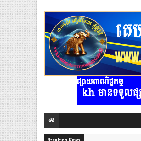
ផ្សាយពាណិជ្ជកម្ម
v.com.kh មានទទួលផ្សាយពាណិជ្ជកម្មគ
Breaking News