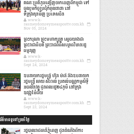
គណៈប្រតិភូអញ្ជើញចាកចេញពីកម្ពុជា ទៅ
ចូលរួមកិច្ចប្រជុំកំពូលនានា នៅ
ទីក្រុងគុនមិញ ប្រទេសចិន
www.k-
rasmeydomreymeasposttv.com.kh
Nov 05, 2024
ព្រះករុណា ព្រះមហាក្សត្រ ស្តេចយាងជា
ព្រះរាជាធិបតី ព្រះរាជពិធីសម្ពោធវិមានរដ្ឋ
ធម្មនុញ្ញ
www.k-
rasmeydomreymeasposttv.com.kh
Sept 24, 2024
ឧបនាយករដ្ឋមន្ដ្រី ហ៊ុន ម៉ានី និងឧបនាយក
រដ្ឋមន្ដ្រី សាយ សំអាល់ ប្រគល់បណ្ណកម្មសិទ្ធិ
អចលនវត្ថុ ជូនពលរដ្ឋ២៤ភូមិ នៅក្រុង
ឧដុង្គម៉ែជ័យ
www.k-
rasmeydomreymeasposttv.com.kh
Sept 23, 2024
ព័ត៌មានទូទៅប្រចាំថ្ងៃ
រដ្ឋបាលរាជធានីភ្នំពេញ ជូនដំណឹងពីការ