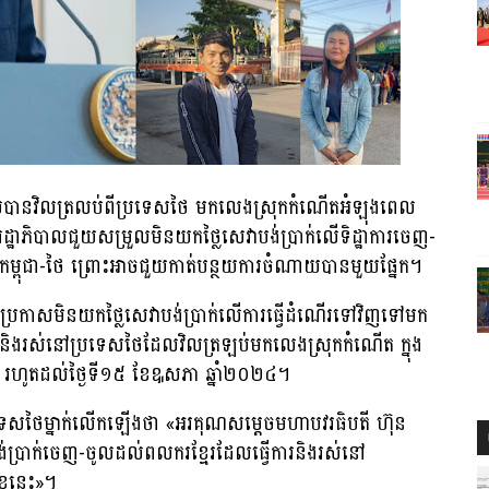
ានវិលត្រលប់ពីប្រទេសថៃ មក​លេង​ស្រុក​កំណើត​អំឡុងពេល
ដ្ឋាភិបាល​ជួយ​សម្រួល​មិន​យក​ថ្លៃសេ​វាបង់ប្រាក់លើទិដ្ឋាការចេញ-
កម្ពុជា-ថៃ ព្រោះអាចជួយកាត់បន្ថយការចំណាយបានមួយផ្នែក។
ប្រកាសមិនយកថ្លៃសេវាបង់ប្រាក់លើការធ្វើដំណើរ​ទៅវិ​ញទៅមក
ិងរស់នៅ​ប្រទេសថៃ​ដែល​វិល​ត្រឡប់​មកលេងស្រុកកំណើត ក្នុង
សា រហូត​ដល់​ថ្ងៃទី១៥ ខែឩសភា ឆ្នាំ២០២៤។
េសថៃម្នា​ក់​លើក​ឡើងថា «អរគុណ​សម្តេច​មហា​បវរ​ធិបតី ហ៊ុន
្រាក់ចេញ-ចូល​ដល់​ពលក​រ​ខ្មែរ​ដែល​ធ្វើការនិងរស់នៅ
មុខនេះ»។