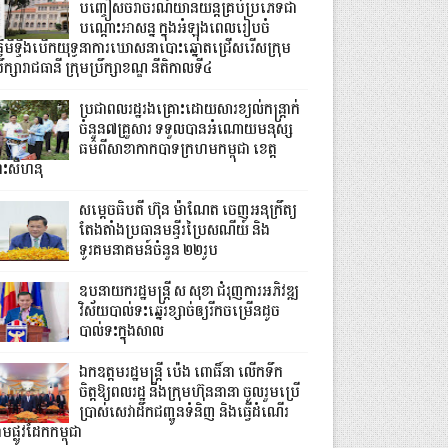
បញ្ចៀសចរាចរណ៍យានយន្តគ្រប់ប្រភេទជា
បណ្តោះអាសន្ន ក្នុងអំឡុងពេលរៀបចំ
្វើមីទ្ទីងបើកយុទ្ធនាការឃោសនាបោះឆ្នោតជ្រើសរើសក្រុម
រឹក្សារាជធានី ក្រុមប្រឹក្សាខណ្ឌ នីតិកាលទី៤
ប្រជាពលរដ្ឋរងគ្រោះដោយសារខ្យល់កន្ត្រាក់
ចំនួន៧គ្រួសារ ទទួលបានអំណោយមនុស្ស
ធម៌ពីសាខាកាកបាទក្រហមកម្ពុជា ខេត្ត
្រះសីហនុ
សម្តេចធិបតី ហ៊ុន ម៉ាណែត ចេញអនុក្រឹត្យ
តែងតាំងប្រធានមន្ទីរប្រៃសណីយ៍ និង
ទូរគមនាគមន៍ចំនួន ២២រូប
ឧបនាយករដ្ឋមន្ដ្រី ស សុខា ជំរុញការអភិវឌ្ឍ
វិស័យបាល់ទះឆ្នេរខ្សាច់ឲ្យរីកចម្រើនដូច
បាល់ទះក្នុងសាល
ឯកឧត្តមរដ្ឋមន្ត្រី ប៉េង ពោធិ៍នា លើកទឹក
ចិត្តឱ្យពលរដ្ឋ និងក្រុមហ៊ុននានា ចូលរួមប្រើ
ប្រាស់សេវាដឹកជញ្ជូនទំនិញ និងធ្វើដំណើរ
មផ្លូវដែកកម្ពុជា