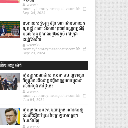
www.k-
rasmeydomreymeasposttv.com.kh
Sept 24, 2024
ឧបនាយករដ្ឋមន្ដ្រី ហ៊ុន ម៉ានី និងឧបនាយក
រដ្ឋមន្ដ្រី សាយ សំអាល់ ប្រគល់បណ្ណកម្មសិទ្ធិ
អចលនវត្ថុ ជូនពលរដ្ឋ២៤ភូមិ នៅក្រុង
ឧដុង្គម៉ែជ័យ
www.k-
rasmeydomreymeasposttv.com.kh
Sept 23, 2024
ព័ត៌មានអន្តរជាតិ
រដ្ឋមន្រ្តីការពារជាតិអាមេរិក បំពេញទស្សន
កិច្ចផ្លូវកា រនិងជាប្រវត្តិសាស្រ្តមកកម្ពុជាជា
លើកដំបូង នាថ្ងៃនេះ
www.k-
rasmeydomreymeasposttv.com.kh
Jun 04, 2024
រដ្ឋមន្ត្រីការបរទេសអ៊ុយក្រែន អំពាវនាវឱ្យ
ជនជាតិអ៊ុយក្រែន វិលត្រឡប់មកស្រុក
កំណើតវិញ
www.k-