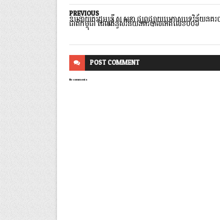
PREVIOUS
ឧបនាយករដ្ឋមន្ដ្រី ស សុខា ផ្សព្វផ្សាយប្រកាសបទវិន័យនគ
ជាតិកម្ពុជា ដែលជំនួសវិន័យនគរបាលជាតិលេខ០០៦
POST
COMMENT
No comments