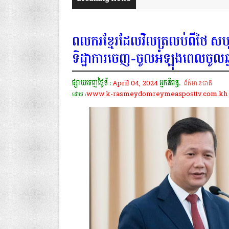
ពលករខ្មែរដែលវិលត្រលប់ពីថៃ សប្
ទិដ្ឋាការចេញ-ចូលអំឡុងពេលចូលឆ្ន
ផ្សាយចេញថ្ងៃទី :
April 04, 2024
អ្នកនិពន្ធ.
ព័ត៌មានជាតិ
www.k-rasmeydomreymeasposttv.com.kh
ដោយ :