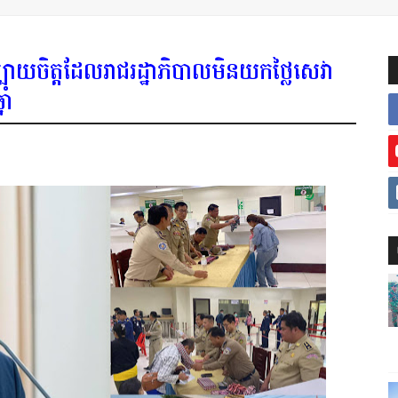
បាយចិត្តដែលរាជរដ្ឋាភិបាលមិនយកថ្លៃសេវា
ាំ