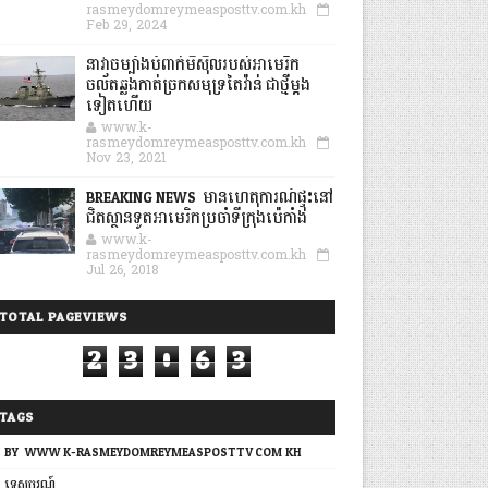
rasmeydomreymeasposttv.com.kh
Feb 29, 2024
នាវាចម្បាំងបំពាក់មីស៊ីលរបស់អាមេរិក
ចល័តឆ្លងកាត់ច្រកសមុទ្រតៃវ៉ាន់ ជាថ្មីម្តង
ទៀតហើយ
www.k-
rasmeydomreymeasposttv.com.kh
Nov 23, 2021
BREAKING NEWS: មានហេតុការណ៍ផ្ទុះនៅ
ជិតស្ថានទូតអាមេរិកប្រចាំទីក្រុងប៉េកាំង
www.k-
rasmeydomreymeasposttv.com.kh
Jul 26, 2018
TOTAL PAGEVIEWS
2
3
0
6
3
TAGS
BY: WWW.K-RASMEYDOMREYMEASPOSTTV.COM.KH
ទេសចរណ៍