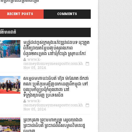
ាមច្រកព្រំដែនត្រពាំងស្រែ
RECENT POSTS
COMMENTS
ព័ត៌មានជាតិ
មន្ត្រីជាន់ខ្ពស់ក្រសួងអភិវឌ្ឍន៍ជនបទ ចុះត្រួត
ពិនិត្យវាយតម្លៃបញ្ចប់សុពលភាព
ចំនួន២គម្រោង នៅឃុំកិះចុង ស្រុកបរកែវ
www.k-
rasmeydomreymeasposttv.com.kh
Nov 05, 2024
សម្តេចមហាបវរធិបតី ហ៊ុន ម៉ាណែត ដឹកនាំ
គណៈប្រតិភូអញ្ជើញចាកចេញពីកម្ពុជា ទៅ
ចូលរួមកិច្ចប្រជុំកំពូលនានា នៅ
ទីក្រុងគុនមិញ ប្រទេសចិន
www.k-
rasmeydomreymeasposttv.com.kh
Nov 05, 2024
ព្រះករុណា ព្រះមហាក្សត្រ ស្តេចយាងជា
ព្រះរាជាធិបតី ព្រះរាជពិធីសម្ពោធវិមានរដ្ឋ
ធម្មនុញ្ញ