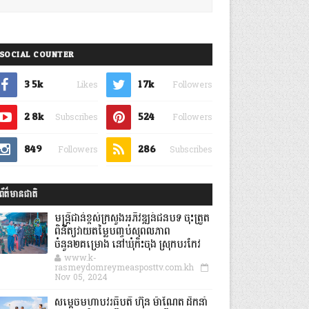
SOCIAL COUNTER
3.5k
1.7k
Likes
Followers
2.8k
524
Subscribes
Followers
849
286
Followers
Subscribes
ព័ត៌មានជាតិ
មន្ត្រីជាន់ខ្ពស់ក្រសួងអភិវឌ្ឍន៍ជនបទ ចុះត្រួត
ពិនិត្យវាយតម្លៃបញ្ចប់សុពលភាព
ចំនួន២គម្រោង នៅឃុំកិះចុង ស្រុកបរកែវ
www.k-
rasmeydomreymeasposttv.com.kh
Nov 05, 2024
សម្តេចមហាបវរធិបតី ហ៊ុន ម៉ាណែត ដឹកនាំ