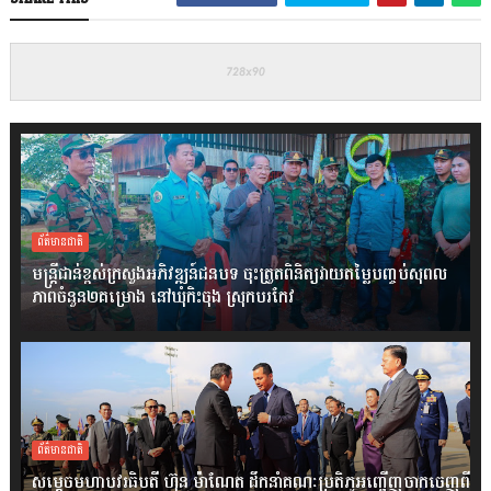
ព័ត៌មានជាតិ
មន្ត្រីជាន់ខ្ពស់ក្រសួងអភិវឌ្ឍន៍ជនបទ ចុះត្រួតពិនិត្យវាយតម្លៃបញ្ចប់សុពល
ភាពចំនួន២គម្រោង នៅឃុំកិះចុង ស្រុកបរកែវ
ព័ត៌មានជាតិ
សម្តេចមហាបវរធិបតី ហ៊ុន ម៉ាណែត ដឹកនាំគណៈប្រតិភូអញ្ជើញចាកចេញពី