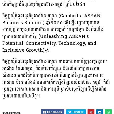
បើកកិច្ចប្រជុំកំពូលធុរកិច្ចអាស៊ាន-កម្ពុជា ឆ្នាំ២០២៤។
កិច្ចប្រជុំកំពូលធុរកិច្ចអាស៊ាន-កម្ពុជា (Cambodia-ASEAN
Business Summit) ឆ្នាំ២០២៤ ធ្វើឡើង​ក្រោមមូលបទ
«បញ្ចេញសក្តានុពលអាស៊ាន៖ ការតភ្ជាប់ បច្ចេកវិទ្យា និងកំណើន
ប្រកបដោយ​បរិយាប័ន្ន (Unleashing ASEAN's
Potential: Connectivity, Technology, and
Inclusive Growth)»។
កិច្ចប្រជុំកំពូលធុរកិច្ចអាស៊ាន-កម្ពុជា មានគោលដៅជំរុញសក្តានុពល
អាស៊ាន ដែលកម្ពុជា គឺជាចំណុច​ស្នូល និងលើកយកប្រធានបទ
សំខាន់ៗ មកជជែកពិភាក្សារួមមាន៖ តំណភ្ជាប់ខ្សែបញ្ជូនថាមពល
អាស៊ាន ចីរភាពនិងថាមពលកកើតឡើងវិញរបស់អាស៊ាន, កម្ពុជា គឺជា
ច្រកទ្វារទៅកាន់អាស៊ាន និង ការប្រើប្រាស់​បច្ចេក​វិទ្យាដើម្បីកំណើន
ប្រកបដោយបរិយាប័ន្ន៕
Facebook
Twitter
SHARE THIS