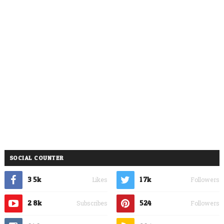
SOCIAL COUNTER
3.5k
1.7k
Likes
Followers
2.8k
524
Subscribes
Followers