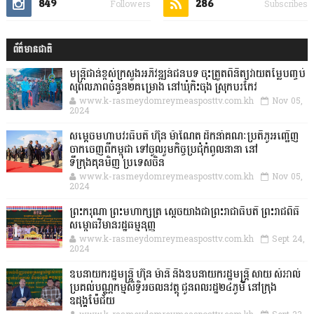
849
286
Followers
Subscribes
ព័ត៌មានជាតិ
មន្ត្រីជាន់ខ្ពស់ក្រសួងអភិវឌ្ឍន៍ជនបទ ចុះត្រួតពិនិត្យវាយតម្លៃបញ្ចប់
សុពលភាពចំនួន២គម្រោង នៅឃុំកិះចុង ស្រុកបរកែវ
www.k-rasmeydomreymeasposttv.com.kh
Nov 05,
2024
សម្តេចមហាបវរធិបតី ហ៊ុន ម៉ាណែត ដឹកនាំគណៈប្រតិភូអញ្ជើញ
ចាកចេញពីកម្ពុជា ទៅចូលរួមកិច្ចប្រជុំកំពូលនានា នៅ
ទីក្រុងគុនមិញ ប្រទេសចិន
www.k-rasmeydomreymeasposttv.com.kh
Nov 05,
2024
ព្រះករុណា ព្រះមហាក្សត្រ ស្តេចយាងជាព្រះរាជាធិបតី ព្រះរាជពិធី
សម្ពោធវិមានរដ្ឋធម្មនុញ្ញ
www.k-rasmeydomreymeasposttv.com.kh
Sept 24,
2024
ឧបនាយករដ្ឋមន្ដ្រី ហ៊ុន ម៉ានី និងឧបនាយករដ្ឋមន្ដ្រី សាយ សំអាល់
ប្រគល់បណ្ណកម្មសិទ្ធិអចលនវត្ថុ ជូនពលរដ្ឋ២៤ភូមិ នៅក្រុង
ឧដុង្គម៉ែជ័យ