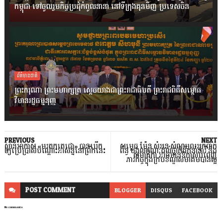
កម្ពុជា ទៅចូលរួមកិច្ចប្រជុំកំពូលនានា នៅទីក្រុងគុនមិញ ប្រទេសចិន
ព័ត៌មានជាតិ
ព្រះករុណា ព្រះមហាក្សត្រ ស្តេចយាងជាព្រះរាជាធិបតី ព្រះរាជពិធីសម្ពោធ
វិមានរដ្ឋធម្មនុញ្ញ
PREVIOUS
NEXT
ស្ពានអាកាស «មរតកតេជោ» បានបើក
សម្តេច ម៉ែន សំអន សំណូមពរអ្នកពាក់
ឲ្យប្រើប្រាស់បណ្តោះអាសន្ននៅព្រឹកនេះ
ព័ន្ធ បង្កលក្ខណៈដល់ថ្នាក់ដឹកនាំនារី និង
សមាជិកា អាចមានឱកាសបំពេញ
ភារកិច្ចក្នុងក្របខ័ណ្ឌសមាគមបានល្អ
POST
COMMENT
BLOGGER
DISQUS
FACEBOOK
No comments