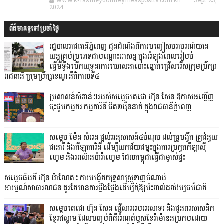
www.k-rasmeydomreymeasposttv.com.kh
Sept 23,
2024
ព័ត៌មានទូទៅប្រចាំថ្ងៃ
រដ្ឋបាលរាជធានីភ្នំពេញ ជូនដំណឹងពីការបញ្ចៀសចរាចរណ៍យាន
យន្តគ្រប់ប្រភេទជាបណ្តោះអាសន្ន ក្នុងអំឡុងពេលរៀបចំ
ធ្វើមីទ្ទីងបើកយុទ្ធនាការឃោសនាបោះឆ្នោតជ្រើសរើសក្រុមប្រឹក្សា
រាជធានី ក្រុមប្រឹក្សាខណ្ឌ នីតិកាលទី៤
ប្រសាសន៍សំខាន់ៗរបស់សម្តេចតេជោ ហ៊ុន សែន ឱកាសអញ្ជើញ
ចុះជួបកម្មករ កម្មការិនី ជិត២ម៉ឺននាក់ ក្នុងរាជធានីភ្នំពេញ
សម្តេច ម៉ែន សំអន ផ្តល់អនុសាសន៍៤ចំណុច ដល់គ្រូបង្វឹក គ្រូជំនួយ
ជានារី និងកីឡាការិនី ដើម្បីយកជ័យជម្នះក្នុងការប្រកួតកីឡាស៊ី
ហ្គេម និងអាស៊ានប៉ារ៉ាហ្គេម ដែលកម្ពុជាធ្វើជាម្ចាស់ផ្ទះ
សម្តេចធិបតី ហ៊ុន ម៉ាណែត៖ ការបង្កើតយុទ្ធសាស្ត្រទាញចំណាប់
អារម្មណ៍សាធារណជន គួរតែមានការថ្លឹងថ្លែងដើម្បីកុំឱ្យប៉ះពាល់ដល់វប្បធម៌ជាតិ
សម្ដេចតេជោ ហ៊ុន សែន ផ្ញើសារអបអរសាទរ និងជូនពរសាសនិក
ខ្មែរឥស្លាម ដែលបញ្ចប់ពិធីអំណត់បួសខែរ៉ាម៉ាឌនប្រកបដោយ