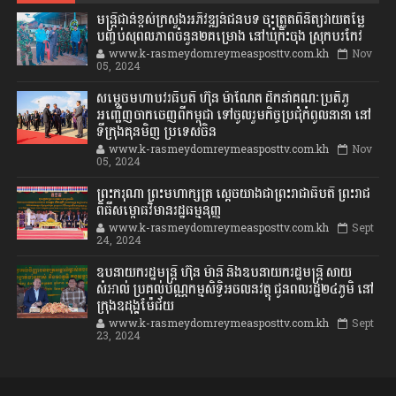
មន្ត្រីជាន់ខ្ពស់ក្រសួងអភិវឌ្ឍន៍ជនបទ ចុះត្រួតពិនិត្យវាយតម្លៃ
បញ្ចប់សុពលភាពចំនួន២គម្រោង នៅឃុំកិះចុង ស្រុកបរកែវ
www.k-rasmeydomreymeasposttv.com.kh
Nov
05, 2024
សម្តេចមហាបវរធិបតី ហ៊ុន ម៉ាណែត ដឹកនាំគណៈប្រតិភូ
អញ្ជើញចាកចេញពីកម្ពុជា ទៅចូលរួមកិច្ចប្រជុំកំពូលនានា នៅ
ទីក្រុងគុនមិញ ប្រទេសចិន
www.k-rasmeydomreymeasposttv.com.kh
Nov
05, 2024
ព្រះករុណា ព្រះមហាក្សត្រ ស្តេចយាងជាព្រះរាជាធិបតី ព្រះរាជ
ពិធីសម្ពោធវិមានរដ្ឋធម្មនុញ្ញ
www.k-rasmeydomreymeasposttv.com.kh
Sept
24, 2024
ឧបនាយករដ្ឋមន្ដ្រី ហ៊ុន ម៉ានី និងឧបនាយករដ្ឋមន្ដ្រី សាយ
សំអាល់ ប្រគល់បណ្ណកម្មសិទ្ធិអចលនវត្ថុ ជូនពលរដ្ឋ២៤ភូមិ នៅ
ក្រុងឧដុង្គម៉ែជ័យ
www.k-rasmeydomreymeasposttv.com.kh
Sept
23, 2024