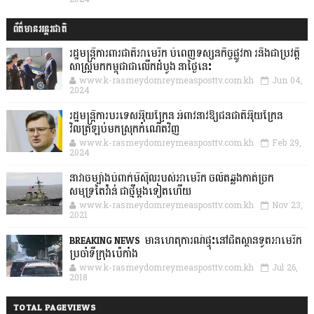
ព័ត៌មានអន្តរជាតិ
រដ្ឋមន្រ្តីការពារជាតិអាមេរិក បំពេញទស្សនកិច្ចផ្លូវកា រនិងជាប្រវត្តិ
សាស្រ្តមកកម្ពុជាជាលើកដំបូង នាថ្ងៃនេះ
www.k-rasmeydomreymeasposttv.com.kh
Jun 04,
2024
រដ្ឋមន្ត្រីការបរទេសអ៊ុយក្រែន អំពាវនាវឱ្យជនជាតិអ៊ុយក្រែន
វិលត្រឡប់មកស្រុកកំណើតវិញ
www.k-rasmeydomreymeasposttv.com.kh
Feb 29,
2024
នាវាចម្បាំងបំពាក់មីស៊ីលរបស់អាមេរិក ចល័តឆ្លងកាត់ច្រក
សមុទ្រតៃវ៉ាន់ ជាថ្មីម្តងទៀតហើយ
www.k-rasmeydomreymeasposttv.com.kh
Nov 23,
2021
BREAKING NEWS: មានហេតុការណ៍ផ្ទុះនៅជិតស្ថានទូតអាមេរិក
ប្រចាំទីក្រុងប៉េកាំង
www.k-rasmeydomreymeasposttv.com.kh
Jul 26,
2018
TOTAL PAGEVIEWS