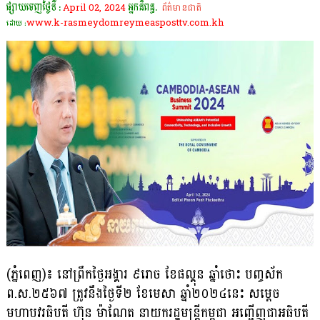
ផ្សាយចេញថ្ងៃទី :
April 02, 2024
អ្នកនិពន្ធ.
ព័ត៌មានជាតិ
www.k-rasmeydomreymeasposttv.com.kh
ដោយ :
(ភ្នំពេញ)៖ នៅព្រឹកថ្ងៃអង្គារ ៩រោច ខែផល្គុន ឆ្នាំថោះ បញ្ចស័ក
ព.ស.២៥៦៧ ត្រូវនឹងថ្ងៃទី២ ខែមេសា ឆ្នាំ២០២៤នេះ សម្តេច
មហាបវរធិបតី ហ៊ុន ម៉ាណែត នាយករដ្ឋមន្ត្រីកម្ពុជា អញ្ជើញជាអធិបតី​