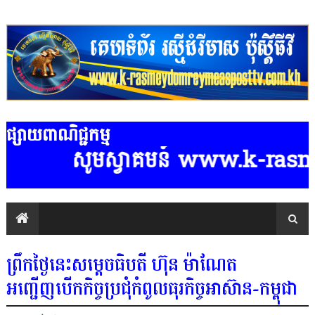
ផ្សាយពាណិជ្ជកម្ម
សូមស្វាគមន៍ www.k-rasmeydo
ព្រឹកថ្ងៃនេះសម្តេចធិបតី ហ៊ុន ម៉ាណែត
អញ្ជើញបើកកិច្ចប្រជុំកំពូលធុរកិច្ចអាស៊ាន-កម្ពុជា