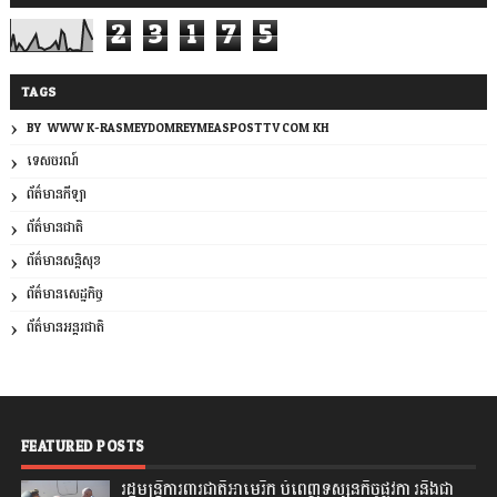
2
3
1
7
5
TAGS
BY: WWW.K-RASMEYDOMREYMEASPOSTTV.COM.KH
ទេសចរណ៍
ព័ត៌មានកីឡា
ព័ត៌មានជាតិ
ព័ត៌មានសន្តិសុខ
ព័ត៌មានសេដ្ឋកិច្ច
ព័ត៌មានអន្តរជាតិ
FEATURED POSTS
រដ្ឋមន្រ្តីការពារជាតិអាមេរិក បំពេញទស្សនកិច្ចផ្លូវកា រនិងជា