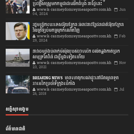
ប្រវត្តិសាស្រ្តមកកម្ពុជាជាលើកដំបូង នាថ្ងៃនេះ
www.k-rasmeydomreymeasposttv.com.kh
Jun
04, 2024
រដ្ឋមន្ត្រីការបរទេសអ៊ុយក្រែន អំពាវនាវឱ្យជនជាតិអ៊ុយក្រែន
វិលត្រឡប់មកស្រុកកំណើតវិញ
www.k-rasmeydomreymeasposttv.com.kh
Feb
29, 2024
នាវាចម្បាំងបំពាក់មីស៊ីលរបស់អាមេរិក ចល័តឆ្លងកាត់ច្រក
សមុទ្រតៃវ៉ាន់ ជាថ្មីម្តងទៀតហើយ
www.k-rasmeydomreymeasposttv.com.kh
Nov
23, 2021
BREAKING NEWS: មានហេតុការណ៍ផ្ទុះនៅជិតស្ថានទូត
អាមេរិកប្រចាំទីក្រុងប៉េកាំង
www.k-rasmeydomreymeasposttv.com.kh
Jul
26, 2018
សន្តិសុខសង្គម
ព័ត៌មានជាតិ