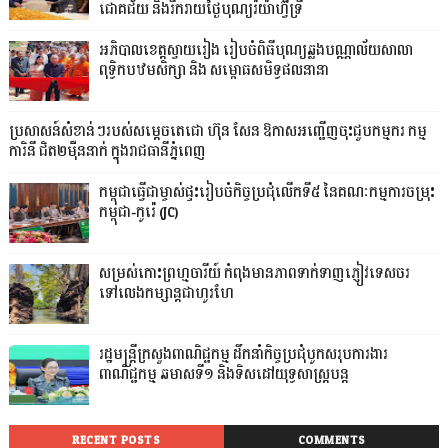
ជោគជ័យ និងរីករាយថ្ងៃបុណ្យរ៉យ៉ាហ៊្វីទ្រី
អភិបាលខេត្តស្វាយរៀង រៀបចំពិធីបុណ្យឆ្លងបណ្ណាល័យសាលា
ពុទ្ធិកបឋមសិក្សា និង សម្ពោធសមិទ្ធផលនានា
ប្រសាសន៍សំខាន់ៗរបស់សម្តេចតេជោ ហ៊ុន សែន ឱកាសអញ្ជើញចុះជួបកម្មករ កម្ម
ការិនី ជិត២ម៉ឺននាក់ ក្នុងរាជធានីភ្នំពេញ
កម្ពុជាធ្វើជាម្ចាស់ផ្ទះរៀបចំកិច្ចប្រជុំលើកទី៥ នៃគណៈកម្មការចម្រុះ
កម្ពុជា-កូរ៉េ (JC)
សម្រស់កោះព្រហ្មចារីយ៍ កំពុងមានភាពទាក់ទាញភ្ញៀវទេសចរ
ទៅលេងកម្សាន្តជាហូរហែ
រដ្ឋមន្ត្រីក្រសួងពាណិជ្ជកម្ម ដឹកនាំកិច្ចប្រជុំបូកសរុបការងារ
ពាណិជ្ជកម្ម ឆមាសទី១ និងទិសដៅយុទ្ធសាស្រ្តបន្ត
RECENT POSTS
COMMENTS