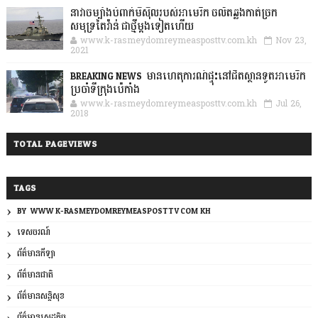
នាវាចម្បាំងបំពាក់មីស៊ីលរបស់អាមេរិក ចល័តឆ្លងកាត់ច្រក
សមុទ្រតៃវ៉ាន់ ជាថ្មីម្តងទៀតហើយ
www.k-rasmeydomreymeasposttv.com.kh
Nov 23,
2021
BREAKING NEWS: មានហេតុការណ៍ផ្ទុះនៅជិតស្ថានទូតអាមេរិក
ប្រចាំទីក្រុងប៉េកាំង
www.k-rasmeydomreymeasposttv.com.kh
Jul 26,
2018
TOTAL PAGEVIEWS
TAGS
BY: WWW.K-RASMEYDOMREYMEASPOSTTV.COM.KH
ទេសចរណ៍
ព័ត៌មានកីឡា
ព័ត៌មានជាតិ
ព័ត៌មានសន្តិសុខ
ព័ត៌មានសេដ្ឋកិច្ច