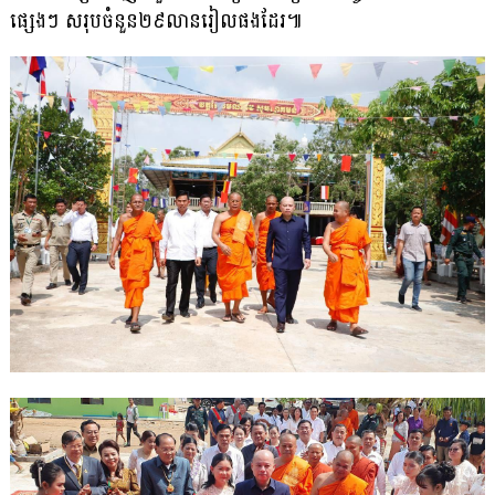
ផ្សេងៗ សរុបចំនួន២៩លានរៀលផងដែរ៕