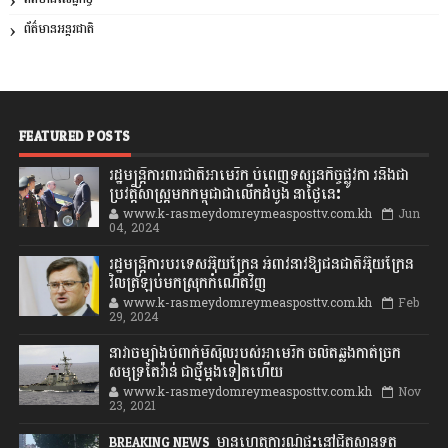
ព័ត៌មានអន្តរជាតិ
FEATURED POSTS
រដ្ឋមន្រ្តីការពារជាតិអាមេរិក បំពេញទស្សនកិច្ចផ្លូវកា រនិងជា
ប្រវត្តិសាស្រ្តមកកម្ពុជាជាលើកដំបូង នាថ្ងៃនេះ
www.k-rasmeydomreymeasposttv.com.kh
Jun
04, 2024
រដ្ឋមន្ត្រីការបរទេសអ៊ុយក្រែន អំពាវនាវឱ្យជនជាតិអ៊ុយក្រែន
វិលត្រឡប់មកស្រុកកំណើតវិញ
www.k-rasmeydomreymeasposttv.com.kh
Feb
29, 2024
នាវាចម្បាំងបំពាក់មីស៊ីលរបស់អាមេរិក ចល័តឆ្លងកាត់ច្រក
សមុទ្រតៃវ៉ាន់ ជាថ្មីម្តងទៀតហើយ
www.k-rasmeydomreymeasposttv.com.kh
Nov
23, 2021
BREAKING NEWS: មានហេតុការណ៍ផ្ទុះនៅជិតស្ថានទូត