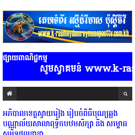
ផ្សាយពាណិជ្ជកម្ម
សូមស្វាគមន៍ www.k-rasmeydomre
អភិបាលខេត្តស្វាយរៀង រៀបចំពិធីបុណ្យឆ្លង
បណ្ណាល័យសាលាពុទ្ធិកបឋមសិក្សា និង សម្ពោធ
សមិទ្ធផលនានា