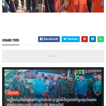
Facebook
Twitter
SHARE THIS
ព័ត៌មានជាតិ
មន្ត្រីជាន់ខ្ពស់ក្រសួងអភិវឌ្ឍន៍ជនបទ ចុះត្រួតពិនិត្យវាយតម្លៃបញ្ចប់សុពល
ភាពចំនួន២គម្រោង នៅឃុំកិះចុង ស្រុកបរកែវ