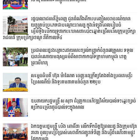
រដ្ឋបាលរាជធានីភ្នំពេញ ជូនដំណឹងពីការបញ្ចៀសចរាចរណ៍យាន
យន្តគ្រប់ប្រភេទជាបណ្តោះអាសន្ន ក្នុងអំឡុងពេលរៀបចំ
ធ្វើមីទ្ទីងបើកយុទ្ធនាការឃោសនាបោះឆ្នោតជ្រើសរើសក្រុមប្រឹក្សា
រាជធានី ក្រុមប្រឹក្សាខណ្ឌ នីតិកាលទី៤
ប្រជាពលរដ្ឋរងគ្រោះដោយសារខ្យល់កន្ត្រាក់ចំនួន៧គ្រួសារ ទទួល
បានអំណោយមនុស្សធម៌ពីសាខាកាកបាទក្រហមកម្ពុជា ខេត្ត
ព្រះសីហនុ
សម្តេចធិបតី ហ៊ុន ម៉ាណែត ចេញអនុក្រឹត្យតែងតាំងប្រធានមន្ទីរ
ប្រៃសណីយ៍ និងទូរគមនាគមន៍ចំនួន ២២រូប
ឧបនាយករដ្ឋមន្ដ្រី ស សុខា ជំរុញការអភិវឌ្ឍវិស័យបាល់ទះឆ្នេរខ្សាច់
ឲ្យរីកចម្រើនដូចបាល់ទះក្នុងសាល
ឯកឧត្តមរដ្ឋមន្ត្រី ប៉េង ពោធិ៍នា លើកទឹកចិត្តឱ្យពលរដ្ឋ និងក្រុមហ៊ុន
នានា ចូលរួមប្រើប្រាស់សេវាដឹកជញ្ជូនទំនិញ និងធ្វើដំណើរតាមផ្លូវ
ដែកកម្ពុជា