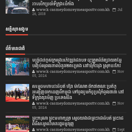
អាមេរិកប្រចាំទីក្រុងប៉េកាំង
www.k-rasmeydomreymeasposttv.com.kh
Jul
26, 2018
សន្តិសុខសង្គម
ព័ត៌មានជាតិ
មន្ត្រីជាន់ខ្ពស់ក្រសួងអភិវឌ្ឍន៍ជនបទ ចុះត្រួតពិនិត្យវាយតម្លៃ
បញ្ចប់សុពលភាពចំនួន២គម្រោង នៅឃុំកិះចុង ស្រុកបរកែវ
www.k-rasmeydomreymeasposttv.com.kh
Nov
05, 2024
សម្តេចមហាបវរធិបតី ហ៊ុន ម៉ាណែត ដឹកនាំគណៈប្រតិភូ
អញ្ជើញចាកចេញពីកម្ពុជា ទៅចូលរួមកិច្ចប្រជុំកំពូលនានា នៅ
ទីក្រុងគុនមិញ ប្រទេសចិន
www.k-rasmeydomreymeasposttv.com.kh
Nov
05, 2024
ព្រះករុណា ព្រះមហាក្សត្រ ស្តេចយាងជាព្រះរាជាធិបតី ព្រះរាជ
ពិធីសម្ពោធវិមានរដ្ឋធម្មនុញ្ញ
www.k-rasmeydomreymeasposttv.com.kh
Sept