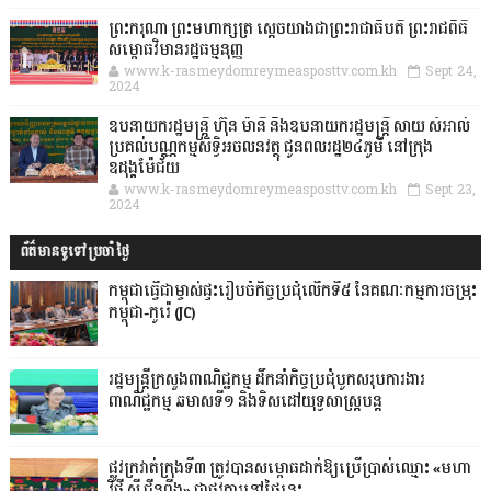
ព្រះករុណា ព្រះមហាក្សត្រ ស្តេចយាងជាព្រះរាជាធិបតី ព្រះរាជពិធី
សម្ពោធវិមានរដ្ឋធម្មនុញ្ញ
www.k-rasmeydomreymeasposttv.com.kh
Sept 24,
2024
ឧបនាយករដ្ឋមន្ដ្រី ហ៊ុន ម៉ានី និងឧបនាយករដ្ឋមន្ដ្រី សាយ សំអាល់
ប្រគល់បណ្ណកម្មសិទ្ធិអចលនវត្ថុ ជូនពលរដ្ឋ២៤ភូមិ នៅក្រុង
ឧដុង្គម៉ែជ័យ
www.k-rasmeydomreymeasposttv.com.kh
Sept 23,
2024
ព័ត៌មានទូទៅប្រចាំថ្ងៃ
កម្ពុជាធ្វើជាម្ចាស់ផ្ទះរៀបចំកិច្ចប្រជុំលើកទី៥ នៃគណៈកម្មការចម្រុះ
កម្ពុជា-កូរ៉េ (JC)
រដ្ឋមន្ត្រីក្រសួងពាណិជ្ជកម្ម ដឹកនាំកិច្ចប្រជុំបូកសរុបការងារ
ពាណិជ្ជកម្ម ឆមាសទី១ និងទិសដៅយុទ្ធសាស្រ្តបន្ត
ផ្លូវក្រវាត់ក្រុងទី៣ ត្រូវបានសម្ពោធដាក់ឱ្យប្រើប្រាស់ឈ្មោះ «មហា
វិថី ស៊ី ជីនពីង» ជាផ្លូវការនៅថ្ងៃនេះ