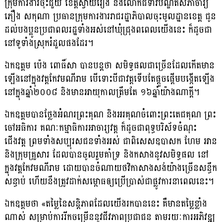
ក្រុមការងារចុះជួយ ខេត្តស្វាយរៀង និងលោកជំទាវបណ្ឌិតសភាចារ្យ
ភឿង សកុណា ប្រធានក្រុមការងាររាជរដ្ឋាភិបាលចុះមូលដ្ឋានខេត្ត ជូន
ដល់បងប្អូនប្រជាពលរដ្ឋទាំងអស់នៅឃុំជ្រុងពពេលយើងនេះ ក៏ដូចជា
នៅទូទាំងស្រុករំដួលផងដែរ។
ឯកឧត្តម ប៉េង ពោធិ៍សា បានបន្តថា សមិទ្ធផលជាច្រើនដែលកើតមាន
ឡើងនៅក្នុងវត្តកែវមណីរាម បើទោះបីជាវត្តទើបតែផ្ដួចផ្ដើមបង្កើតឡើង
នៅក្នុងឆ្នាំ២០០៨ និងមានអាយុកាលត្រឹមតែ ១៦ឆ្នាំយ៉ាងណាក្ដី។
ឯកឧត្តមបានថ្លែងអំណរព្រះគុណ និងអរគុណចំពោះព្រះតេជគុណ ព្រះ
ចៅអធិការ គណៈកម្មាធិការអាចារ្យវត្ត ក៏ដូចជាពុទ្ធបរិស័ទចំណុះ
ជើងវត្ត ព្រមទាំងសប្បុរសជនទាំងអស់ ជាពិសេសឧបាសក ហែម អាន
និងក្រុមគ្រួសារ ដែលបានចូលរួមគាំទ្រ និងកសាងនូវសមិទ្ធផល នៅ
ក្នុងវត្តកែវមណីរាម ដោយបានចំណាយថវិកាសាងសង់យ៉ាងច្រើនសន្ធឹក
សន្ធាប់ ហើយនឹងត្រូវដាក់សម្ពោធឲ្យប្រើប្រាស់ជាផ្លូវការនាពេលនេះ។
ឯកឧត្តមថា «តម្លៃនៃសន្តិភាពដែលយើងរកបាននេះ គឺមានតម្លៃខ្លាំង
ណាស់ សម្រាប់ការរីកចម្រើននូវជីវភាពប្រជាជន តាមរយៈការអភិវឌ្ឍ