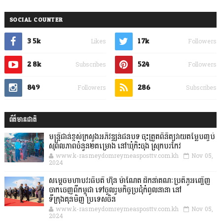
SOCIAL COUNTER
3.5k
1.7k
Likes
Followers
2.8k
524
Subscribes
Followers
849
286
Followers
Subscribes
ព័ត៌មានជាតិ
មន្ត្រីជាន់ខ្ពស់ក្រសួងអភិវឌ្ឍន៍ជនបទ ចុះត្រួតពិនិត្យវាយតម្លៃបញ្ចប់
សុពលភាពចំនួន២គម្រោង នៅឃុំកិះចុង ស្រុកបរកែវ
www.k-rasmeydomreymeasposttv.com.kh
Nov 05,
2024
សម្តេចមហាបវរធិបតី ហ៊ុន ម៉ាណែត ដឹកនាំគណៈប្រតិភូអញ្ជើញ
ចាកចេញពីកម្ពុជា ទៅចូលរួមកិច្ចប្រជុំកំពូលនានា នៅ
ទីក្រុងគុនមិញ ប្រទេសចិន
www.k-rasmeydomreymeasposttv.com.kh
Nov 05,
2024