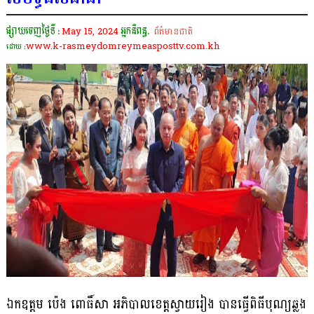
ផ្សាយចេញថ្ងៃទី :
May 15, 2024
អ្នកនិពន្ធ.
ព័ត៌មានជាតិ
www.k-rasmeydomreymeasposttv.com.kh
ដោយ :
ឯកឧត្តម ប៉េង ពោធិ៍សា អភិបាលខេត្តស្វាយរៀង បានធ្វើពិធីបុណ្យឆ្លង