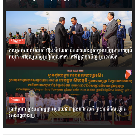
ព័ត៌មានជាតិ
សម្តេចមហាបវរធិបតី ហ៊ុន ម៉ាណែត ដឹកនាំគណៈប្រតិភូអញ្ជើញចាកចេញពី
កម្ពុជា ទៅចូលរួមកិច្ចប្រជុំកំពូលនានា នៅទីក្រុងគុនមិញ ប្រទេសចិន
ព័ត៌មានជាតិ
ព្រះករុណា ព្រះមហាក្សត្រ ស្តេចយាងជាព្រះរាជាធិបតី ព្រះរាជពិធីសម្ពោធ
វិមានរដ្ឋធម្មនុញ្ញ