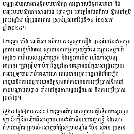
បណ្ណាល័យសាលាពុទ្ធិកបឋមសិក្សា សម្ពោធសមិទ្ធផលនានា និង
បញ្ចុះបឋមសិលាកសាងរបង ខ្លោងទ្វារ នៅវត្តកែវមណីរាម ស្ថិតនៅភូមិ
ព្រះអង្គកែវ ឃុំជ្រុងពពេល ស្រុករំដួលនៅថ្ងៃទី១៤ ខែឧសភា
ឆ្នាំ២០២៤។
ឯកឧត្តម ប៉េង ពោធិ៍សា អភិបាលខេត្តស្វាយរៀង បានអំពាវនាវបងប្អូន
ប្រជាពលរដ្ឋទាំងអស់ សូមមានការប្រុងប្រយ័ត្នចំពោះគ្រោះធម្មជាតិ
ផ្សេងៗ ជាពិសេសខ្យល់កន្ត្រាក់ និងរន្ទះជាដើម ហើយក៏សូមឲ្យ
អាជ្ញាធរ ត្រូវត្រៀមជាប់ជានិច្ចនូវវិធានអន្តរាគមន៍ជួយសង្គ្រោះប្រជា
ពលរដ្ឋឲ្យបានទាន់ពេលវេលា ពេលមានគ្រោះធម្មជាតិកើតឡើង
ជាមួយនិងការបន្តការយកចិត្តទុកដាក់តាមដានការប្រើប្រាស់ទឹកនៅ
តាមបណ្ដាមូលដ្ឋាន ទាំងនៅក្នុងការបង្កបង្កើនផល និងការប្រើប្រាស់
ប្រចាំថ្ងៃ។
ថ្លែងនៅក្នុងឱកាសនោះ ឯកឧត្តមអភិបាលខេត្តបានផ្ដាំផ្ញើសាកសួរសុខ
ទុក្ខ និងក្ដីនឹករលឹកពីសម្ដេចមហាបវរធិបតីនាយករដ្ឋមន្ត្រី និងលោក
ជំទាវបណ្ឌិត ព្រមទាំងសម្ដេចកិត្តិសង្គហបណ្ឌិត ម៉ែន សំអន ប្រធាន