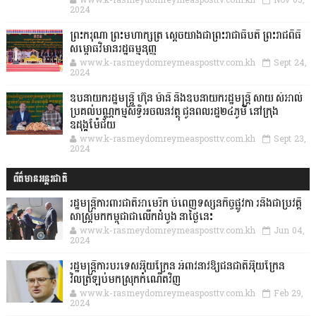
2024
ព្រះករុណា ព្រះមហាក្សត្រ ស្តេចយាងជាព្រះរាជាធិបតី ព្រះរាជពិធី
សម្ពោធវិមានរដ្ឋធម្មនុញ្ញ
www.k-rasmeydomreymeasposttv.com.kh
Sept 24,
2024
ឧបនាយករដ្ឋមន្ដ្រី ហ៊ុន ម៉ានី និងឧបនាយករដ្ឋមន្ដ្រី សាយ សំអាល់
ប្រគល់បណ្ណកម្មសិទ្ធិអចលនវត្ថុ ជូនពលរដ្ឋ២៤ភូមិ នៅក្រុង
ឧដុង្គម៉ែជ័យ
www.k-rasmeydomreymeasposttv.com.kh
Sept 23,
2024
ព័ត៌មានអន្តរជាតិ
រដ្ឋមន្រ្តីការពារជាតិអាមេរិក បំពេញទស្សនកិច្ចផ្លូវកា រនិងជាប្រវត្តិ
សាស្រ្តមកកម្ពុជាជាលើកដំបូង នាថ្ងៃនេះ
www.k-rasmeydomreymeasposttv.com.kh
Jun 04,
2024
រដ្ឋមន្ត្រីការបរទេសអ៊ុយក្រែន អំពាវនាវឱ្យជនជាតិអ៊ុយក្រែន
វិលត្រឡប់មកស្រុកកំណើតវិញ
www.k-rasmeydomreymeasposttv.com.kh
Feb 29,
2024