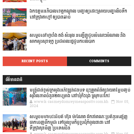
ឯកឧត្តមអភិបាលខេត្តកណ្ដាល បញ្ជាឲ្យដោះស្រាយបញ្ហាលិចទឹក
នៅក្រុងតាខ្មៅ ឲ្យបានឆាប់
សម្តេចចៅហ្វាវាំង គង់ សំអុល អញ្ជើញជួបសំណេះសំណាល និង
សាកសួរសុខទុក្ខ ប្រជាពលរដ្ឋជួបការលំបាក
RECENT POSTS
COMMENTS
ព័ត៌មានជាតិ
មន្ត្រីជាន់ខ្ពស់ក្រសួងអភិវឌ្ឍន៍ជនបទ ចុះត្រួតពិនិត្យវាយតម្លៃបញ្ចប់
សុពលភាពចំនួន២គម្រោង នៅឃុំកិះចុង ស្រុកបរកែវ
www.k-rasmeydomreymeasposttv.com.kh
Nov 05,
2024
សម្តេចមហាបវរធិបតី ហ៊ុន ម៉ាណែត ដឹកនាំគណៈប្រតិភូអញ្ជើញ
ចាកចេញពីកម្ពុជា ទៅចូលរួមកិច្ចប្រជុំកំពូលនានា នៅ
ទីក្រុងគុនមិញ ប្រទេសចិន
www.k-rasmeydomreymeasposttv.com.kh
Nov 05,