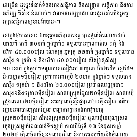
ជាច្រើន ដូច្នេះទំនាក់ទំនងរវាងសន្តិភាព និងសង្គ្រាម សន្តិភាព និងការ
អភិវឌ្ឍ គឺសំខាន់ណាស់។ វាទាមទារឲ្យប្រជាពលរដ្ឋរបស់យើងរួមគ្នា
រក្សាសន្តិភាពឲ្យខានតែបាន»។
នៅក្នុងឱកាសនោះ ឯកឧត្តមអភិបាលខេត្ត បានផ្ដល់អំណោយដល់
យាយជី តាជី ៣០នាក់ ក្នុងម្នាក់ៗ ទទួលបានក្រណាត់ស ១ដុំ និង
ថវិកា ៤០.០០០រៀល លោកគ្រូ អ្នកគ្រូ ២២នាក់ ក្នុងម្នាក់ៗ ទទួលបាន
សារ៉ុង ១ ក្រម៉ា ១ និងថវិកា ៤០.០០០រៀល សិស្សានុសិស្ស
១០០នាក់ ក្នុងម្នាក់ៗទទួលបានសៀវភៅ ៣ក្បាល ប៊ិក២ដើម ខ្មៅដៃ១
និងបន្ទាត់១មុឺនរៀល ប្រជាការពារភូមិ ២០នាក់ ក្នុងម្នាក់ៗ ទទួលបាន
សារ៉ុង ១ក្រម៉ា ១ និងថវិកា ២០.០០០រៀល ប្រជាពលរដ្ឋក្រមា១
សារុង១និងថវុកា២មុឺនរៀល សាលាស្រុករំដួល២០មុឺនរៀល សាលាឃុំ
ជ្រុងពពេល២០មុឺនរៀល នគរបាលប៉ុស្តិ៍រដ្ឋបាល២០មុឺនរៀល អធិកា
រដ្ឋាននគរបាលស្រុករំដួល បញ្ជាការដ្ឋានកងរាជវុធហត្ថ
ស្រុក២០មុឺនរៀល សឹករងស្រុក២០មុឺនរៀល ចូលបច្ច័យបុណ្យសព
ក្មេងប្រុសម្នាក់ដែលលង់ទឹកស្លាប់ កាលពីថ្ងៃទី ១៣ ខែឧសភាឆ្នាំ
២០២៤ ម្សិលមិញចំនួន១លានរៀល និងប្រគេនបច្ច័យនិងចំណាយ