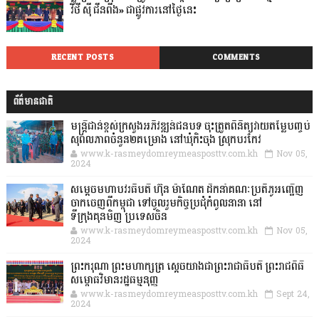
វិថី ស៊ី ជីនពីង» ជាផ្លូវការនៅថ្ងៃនេះ
RECENT POSTS
COMMENTS
ព័ត៌មានជាតិ
មន្ត្រីជាន់ខ្ពស់ក្រសួងអភិវឌ្ឍន៍ជនបទ ចុះត្រួតពិនិត្យវាយតម្លៃបញ្ចប់
សុពលភាពចំនួន២គម្រោង នៅឃុំកិះចុង ស្រុកបរកែវ
www.k-rasmeydomreymeasposttv.com.kh
Nov 05,
2024
សម្តេចមហាបវរធិបតី ហ៊ុន ម៉ាណែត ដឹកនាំគណៈប្រតិភូអញ្ជើញ
ចាកចេញពីកម្ពុជា ទៅចូលរួមកិច្ចប្រជុំកំពូលនានា នៅ
ទីក្រុងគុនមិញ ប្រទេសចិន
www.k-rasmeydomreymeasposttv.com.kh
Nov 05,
2024
ព្រះករុណា ព្រះមហាក្សត្រ ស្តេចយាងជាព្រះរាជាធិបតី ព្រះរាជពិធី
សម្ពោធវិមានរដ្ឋធម្មនុញ្ញ
www.k-rasmeydomreymeasposttv.com.kh
Sept 24,
2024