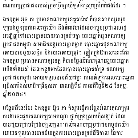
គណបក្សប្រជាជនរបស់ក្រុមប្រឹក្សាឃុំទូទាំងស្រុកត្រាំកក់ផងដែរ ។
ឯកឧត្តម អ៊ូច ភា ប្រធានគណបក្សខេត្តតាកែវ ក៏បានសាកសួរសុខ
ទុក្ខបងប្អូនប្រជាពលរដ្ឋយើង នឹងអំពាវនាវដល់បងប្អូនប្រជាពលរដ្ឋ
អញ្ជើញទៅបោះឆ្នោតអោយបានគ្រប់ៗគ្នា បោះឆ្នោតជូនគណបក្ស
ប្រជាជនកម្ពុជា សមាជិកអង្គបោះឆ្នោតម្នាក់ បោះឆ្នោតជូនគណបក្ស
អោយបានមួយសន្លឹក និងបោះអោយត្រូវ។ ឆ្លៀតក្នុងឱកាសនោះដែរ
ឯកឧត្តម ប្រធានគណបក្សខេត្ត ក៏បានថ្លែងអំណរគុណអង្គបោះឆ្នោត
យើងទាំងអស់ ដែលកន្លងមកដែលបានបោះឆ្នោតគាំទ្រ គណបក្ស
ប្រជាជនកម្ពុជា អោយទទួលបានជ័យជម្នៈ កាលអំឡុងពេលបោះឆ្នោត
ជ្រើសតាំងសមាជិកព្រឹទ្ធសភា អាណត្តិទី៥ កាលពីថ្ងៃទី២៥ ខែកុម្ភៈ
ឆ្នាំ២០២៤។
បន្ថែមពីនេះដែរ ឯកឧត្តម អ៊ូច ភា ក៏សូមធ្វើការថ្លែងអំណរគុណក្រុម
ការងារចុះជួយគណបក្សតាមបណ្តា ថ្នាក់ក្រុងស្រុកឃុំសង្កាត់ ដែល
បានជួយជ្រោមជ្រែងបង្កលក្ខណៈដល់គណបក្សប្រជាជនកម្ពុជាយើង
អោយទទួលបានជោគជ័យក្នុងការបោះឆ្នោតគ្រប់នីតិកាល នៃការ