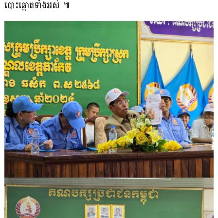
បោះឆ្នោតទាំងអស់ ៕