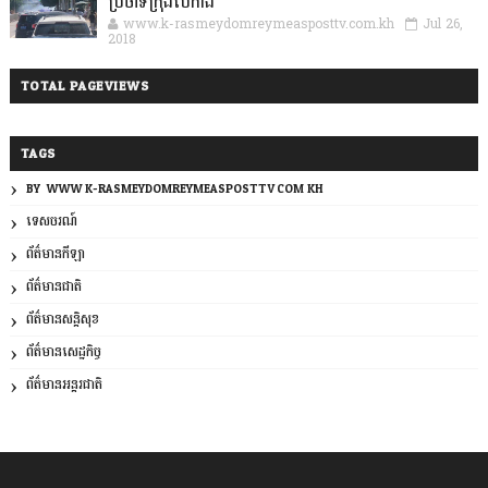
ប្រចាំទីក្រុងប៉េកាំង
www.k-rasmeydomreymeasposttv.com.kh
Jul 26,
2018
TOTAL PAGEVIEWS
TAGS
BY: WWW.K-RASMEYDOMREYMEASPOSTTV.COM.KH
ទេសចរណ៍
ព័ត៌មានកីឡា
ព័ត៌មានជាតិ
ព័ត៌មានសន្តិសុខ
ព័ត៌មានសេដ្ឋកិច្ច
ព័ត៌មានអន្តរជាតិ