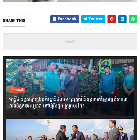
Facebook
Twitter
SHARE THIS
ព័ត៌មានជាតិ
មន្ត្រីជាន់ខ្ពស់ក្រសួងអភិវឌ្ឍន៍ជនបទ ចុះត្រួតពិនិត្យវាយតម្លៃបញ្ចប់សុពល
ភាពចំនួន២គម្រោង នៅឃុំកិះចុង ស្រុកបរកែវ