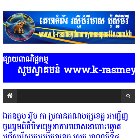
ផ្សាយពាណិជ្ជកម្ម
សូមស្វាគមន៍ www.k-rasmeydomreymea
ឯកឧត្តម អ៊ូច ភា ប្រធានគណបក្សខេត្ត អញ្ជើញ
ចូលរួមពិធីបិទយុទ្ធនាការឃោសនាបោះឆ្នោត
ជ្រើសរើសក្រុមប្រឹក្សាខេត្ត ស្រុក អាណត្តិទី៤