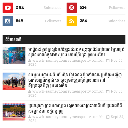
2.8k
524
Subscribes
Followers
849
286
Followers
Subscribes
ព័ត៌មានជាតិ
មន្ត្រីជាន់ខ្ពស់ក្រសួងអភិវឌ្ឍន៍ជនបទ ចុះត្រួតពិនិត្យវាយតម្លៃបញ្ចប់
សុពលភាពចំនួន២គម្រោង នៅឃុំកិះចុង ស្រុកបរកែវ
www.k-rasmeydomreymeasposttv.com.kh
Nov 05,
2024
សម្តេចមហាបវរធិបតី ហ៊ុន ម៉ាណែត ដឹកនាំគណៈប្រតិភូអញ្ជើញ
ចាកចេញពីកម្ពុជា ទៅចូលរួមកិច្ចប្រជុំកំពូលនានា នៅ
ទីក្រុងគុនមិញ ប្រទេសចិន
www.k-rasmeydomreymeasposttv.com.kh
Nov 05,
2024
ព្រះករុណា ព្រះមហាក្សត្រ ស្តេចយាងជាព្រះរាជាធិបតី ព្រះរាជពិធី
សម្ពោធវិមានរដ្ឋធម្មនុញ្ញ
www.k-rasmeydomreymeasposttv.com.kh
Sept 24,
2024