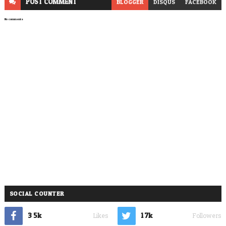
POST
COMMENT
BLOGGER
DISQUS
FACEBOOK
No comments
SOCIAL COUNTER
3.5k
1.7k
Likes
Followers