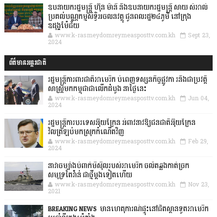
ឧបនាយករដ្ឋមន្ដ្រី ហ៊ុន ម៉ានី និងឧបនាយករដ្ឋមន្ដ្រី សាយ សំអាល់
ប្រគល់បណ្ណកម្មសិទ្ធិអចលនវត្ថុ ជូនពលរដ្ឋ២៤ភូមិ នៅក្រុង
ឧដុង្គម៉ែជ័យ
www.k-rasmeydomreymeasposttv.com.kh
Sept 23,
2024
ព័ត៌មានអន្តរជាតិ
រដ្ឋមន្រ្តីការពារជាតិអាមេរិក បំពេញទស្សនកិច្ចផ្លូវកា រនិងជាប្រវត្តិ
សាស្រ្តមកកម្ពុជាជាលើកដំបូង នាថ្ងៃនេះ
www.k-rasmeydomreymeasposttv.com.kh
Jun 04,
2024
រដ្ឋមន្ត្រីការបរទេសអ៊ុយក្រែន អំពាវនាវឱ្យជនជាតិអ៊ុយក្រែន
វិលត្រឡប់មកស្រុកកំណើតវិញ
www.k-rasmeydomreymeasposttv.com.kh
Feb 29,
2024
នាវាចម្បាំងបំពាក់មីស៊ីលរបស់អាមេរិក ចល័តឆ្លងកាត់ច្រក
សមុទ្រតៃវ៉ាន់ ជាថ្មីម្តងទៀតហើយ
www.k-rasmeydomreymeasposttv.com.kh
Nov 23,
2021
BREAKING NEWS: មានហេតុការណ៍ផ្ទុះនៅជិតស្ថានទូតអាមេរិក