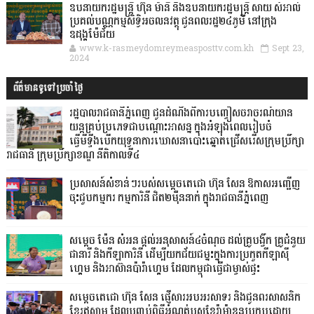
ឧបនាយករដ្ឋមន្ដ្រី ហ៊ុន ម៉ានី និងឧបនាយករដ្ឋមន្ដ្រី សាយ សំអាល់
ប្រគល់បណ្ណកម្មសិទ្ធិអចលនវត្ថុ ជូនពលរដ្ឋ២៤ភូមិ នៅក្រុង
ឧដុង្គម៉ែជ័យ
www.k-rasmeydomreymeasposttv.com.kh
Sept 23,
2024
ព័ត៌មានទូទៅប្រចាំថ្ងៃ
រដ្ឋបាលរាជធានីភ្នំពេញ ជូនដំណឹងពីការបញ្ចៀសចរាចរណ៍យាន
យន្តគ្រប់ប្រភេទជាបណ្តោះអាសន្ន ក្នុងអំឡុងពេលរៀបចំ
ធ្វើមីទ្ទីងបើកយុទ្ធនាការឃោសនាបោះឆ្នោតជ្រើសរើសក្រុមប្រឹក្សា
រាជធានី ក្រុមប្រឹក្សាខណ្ឌ នីតិកាលទី៤
ប្រសាសន៍សំខាន់ៗរបស់សម្តេចតេជោ ហ៊ុន សែន ឱកាសអញ្ជើញ
ចុះជួបកម្មករ កម្មការិនី ជិត២ម៉ឺននាក់ ក្នុងរាជធានីភ្នំពេញ
សម្តេច ម៉ែន សំអន ផ្តល់អនុសាសន៍៤ចំណុច ដល់គ្រូបង្វឹក គ្រូជំនួយ
ជានារី និងកីឡាការិនី ដើម្បីយកជ័យជម្នះក្នុងការប្រកួតកីឡាស៊ី
ហ្គេម និងអាស៊ានប៉ារ៉ាហ្គេម ដែលកម្ពុជាធ្វើជាម្ចាស់ផ្ទះ
សម្ដេចតេជោ ហ៊ុន សែន ផ្ញើសារអបអរសាទរ និងជូនពរសាសនិក
ខ្មែរឥស្លាម ដែលបញ្ចប់ពិធីអំណត់បួសខែរ៉ាម៉ាឌនប្រកបដោយ