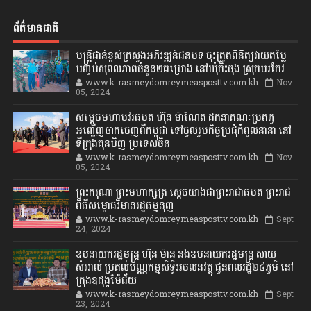
ព័ត៌មានជាតិ
មន្ត្រីជាន់ខ្ពស់ក្រសួងអភិវឌ្ឍន៍ជនបទ ចុះត្រួតពិនិត្យវាយតម្លៃ
បញ្ចប់សុពលភាពចំនួន២គម្រោង នៅឃុំកិះចុង ស្រុកបរកែវ
www.k-rasmeydomreymeasposttv.com.kh
Nov
05, 2024
សម្តេចមហាបវរធិបតី ហ៊ុន ម៉ាណែត ដឹកនាំគណៈប្រតិភូ
អញ្ជើញចាកចេញពីកម្ពុជា ទៅចូលរួមកិច្ចប្រជុំកំពូលនានា នៅ
ទីក្រុងគុនមិញ ប្រទេសចិន
www.k-rasmeydomreymeasposttv.com.kh
Nov
05, 2024
ព្រះករុណា ព្រះមហាក្សត្រ ស្តេចយាងជាព្រះរាជាធិបតី ព្រះរាជ
ពិធីសម្ពោធវិមានរដ្ឋធម្មនុញ្ញ
www.k-rasmeydomreymeasposttv.com.kh
Sept
24, 2024
ឧបនាយករដ្ឋមន្ដ្រី ហ៊ុន ម៉ានី និងឧបនាយករដ្ឋមន្ដ្រី សាយ
សំអាល់ ប្រគល់បណ្ណកម្មសិទ្ធិអចលនវត្ថុ ជូនពលរដ្ឋ២៤ភូមិ នៅ
ក្រុងឧដុង្គម៉ែជ័យ
www.k-rasmeydomreymeasposttv.com.kh
Sept
23, 2024