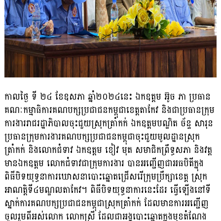
កាលថ្ងៃ ទី ២៤ ខែឧសភា ឆ្នាំ២០២៤នេះ ឯកឧត្តម អ៊ូច ភា ប្រធាន
គណៈកម្មាធិការគណបក្សប្រជាជនកម្ពុជាខេត្តតាកែវ និងជាប្រធានក្រុម
ការងាររាជរដ្ឋាភិបាលចុះជួយស្រុកត្រាំកក់ ឯកឧត្តមបណ្ឌិត ច័ន្ទ សារុន
ប្រធានក្រុមការងារគណបក្សប្រជាជនកម្ពុជាចុះជួយមូលដ្ឋានស្រុក
ត្រាំកក់ និងលោកជំទាវ ឯកឧត្តម ខៀវ មុត សមាជិកព្រឹទ្ធសភា និងវត្ត
មានឯកឧត្តម លោកជំទាវជាក្រុមការងារ បានអញ្ជើញជាអធបិតីក្នុង
ពិធីបិទយុទ្ធនាការឃោសនាបោះឆ្នោតជ្រើសរើក្រុមប្រឹក្សាខេត្ត ស្រុក
អាណត្តិទី៤មណ្ឌលតាកែវ។ ពិធីបិទយុទ្ធនាការនេះដែរ ធ្វើឡើងនៅទី
ស្នាក់ការគណបក្សប្រជាជនកម្ពុជាស្រុកត្រាំកក់ ដែលមានការអញ្ជើញ
ចូលរួមពីអស់លោក លោកស្រី ដែលជាអង្គបោះឆ្នោតក្នុងមុខតំណែង