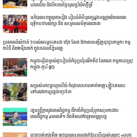
ជោគជ័យ និងរីករាយថ្ងៃបុណ្យរ៉យ៉ាហ៊្វីទ្រី
អភិបាលខេត្តស្វាយរៀង រៀបចំពិធីបុណ្យឆ្លងបណ្ណាល័យសាលា
ពុទ្ធិកបឋមសិក្សា និង សម្ពោធសមិទ្ធផលនានា
ប្រសាសន៍សំខាន់ៗរបស់សម្តេចតេជោ ហ៊ុន សែន ឱកាសអញ្ជើញចុះជួបកម្មករ កម្ម
ការិនី ជិត២ម៉ឺននាក់ ក្នុងរាជធានីភ្នំពេញ
កម្ពុជាធ្វើជាម្ចាស់ផ្ទះរៀបចំកិច្ចប្រជុំលើកទី៥ នៃគណៈកម្មការចម្រុះ
កម្ពុជា-កូរ៉េ (JC)
សម្រស់កោះព្រហ្មចារីយ៍ កំពុងមានភាពទាក់ទាញភ្ញៀវទេសចរ
ទៅលេងកម្សាន្តជាហូរហែ
រដ្ឋមន្ត្រីក្រសួងពាណិជ្ជកម្ម ដឹកនាំកិច្ចប្រជុំបូកសរុបការងារ
ពាណិជ្ជកម្ម ឆមាសទី១ និងទិសដៅយុទ្ធសាស្រ្តបន្ត
ផ្លូវក្រវាត់ក្រុងទី៣ ត្រូវបានសម្ពោធដាក់ឱ្យប្រើប្រាស់ឈ្មោះ «មហា