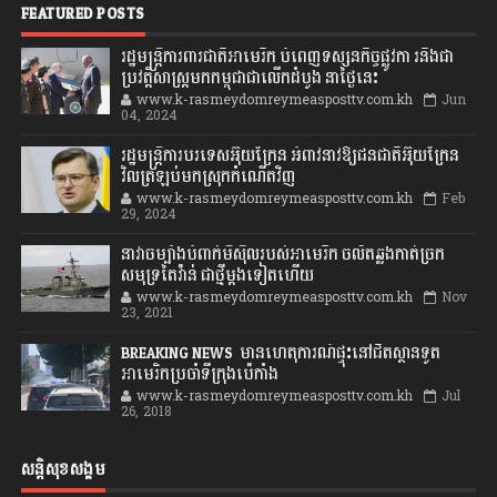
FEATURED POSTS
រដ្ឋមន្រ្តីការពារជាតិអាមេរិក បំពេញទស្សនកិច្ចផ្លូវកា រនិងជា
ប្រវត្តិសាស្រ្តមកកម្ពុជាជាលើកដំបូង នាថ្ងៃនេះ
www.k-rasmeydomreymeasposttv.com.kh
Jun
04, 2024
រដ្ឋមន្ត្រីការបរទេសអ៊ុយក្រែន អំពាវនាវឱ្យជនជាតិអ៊ុយក្រែន
វិលត្រឡប់មកស្រុកកំណើតវិញ
www.k-rasmeydomreymeasposttv.com.kh
Feb
29, 2024
នាវាចម្បាំងបំពាក់មីស៊ីលរបស់អាមេរិក ចល័តឆ្លងកាត់ច្រក
សមុទ្រតៃវ៉ាន់ ជាថ្មីម្តងទៀតហើយ
www.k-rasmeydomreymeasposttv.com.kh
Nov
23, 2021
BREAKING NEWS: មានហេតុការណ៍ផ្ទុះនៅជិតស្ថានទូត
អាមេរិកប្រចាំទីក្រុងប៉េកាំង
www.k-rasmeydomreymeasposttv.com.kh
Jul
26, 2018
សន្តិសុខសង្គម