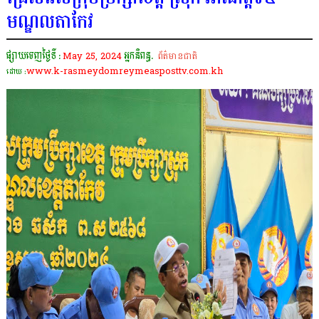
មណ្ឌលតាកែវ
ផ្សាយចេញថ្ងៃទី :
May 25, 2024
អ្នកនិពន្ធ.
ព័ត៌មានជាតិ
www.k-rasmeydomreymeasposttv.com.kh
ដោយ :