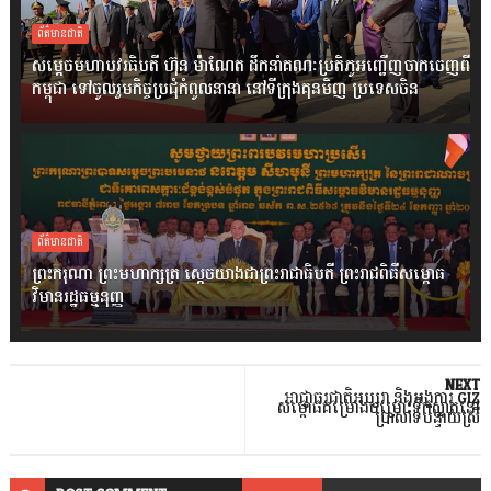
ព័ត៌មានជាតិ
សម្តេចមហាបវរធិបតី ហ៊ុន ម៉ាណែត ដឹកនាំគណៈប្រតិភូអញ្ជើញចាកចេញពី
កម្ពុជា ទៅចូលរួមកិច្ចប្រជុំកំពូលនានា នៅទីក្រុងគុនមិញ ប្រទេសចិន
ព័ត៌មានជាតិ
ព្រះករុណា ព្រះមហាក្សត្រ ស្តេចយាងជាព្រះរាជាធិបតី ព្រះរាជពិធីសម្ពោធ
វិមានរដ្ឋធម្មនុញ្ញ
NEXT
អាជ្ញាធរជាតិអប្សរា និងអង្គការ GIZ
សម្ពោធគម្រោងចម្រោះទឹកស្អាតនៅ
ប្រាសាទបន្ទាយស្រី