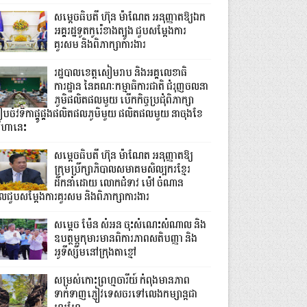
សម្តេចធិបតី ហ៊ុន ម៉ាណែត អនុញ្ញាតឱ្យឯក
អគ្គរដ្ឋទូតកូរ៉េខាងត្បូង ជួបសម្តែងការ
គួរសម និងពិភាក្សាការងារ
រដ្ឋបាលខេត្តសៀមរាប និងអគ្គលេខាធិ
ការដ្ឋាន នៃគណៈកម្មាធិការជាតិ ជំរុញចលនា
ភូមិផលិតផលមួយ បើកកិច្ចប្រជុំពិភាក្សា
ៀបចំវទិកាផ្គូផ្គងផលិតផលភូមិមួយ ផលិតផលមួយ នាចុងខែ
ីហានេះ
សម្តេចធិបតី ហ៊ុន ម៉ាណែត អនុញ្ញាតឱ្យ
ក្រុមប្រឹក្សាភិបាលសមាគមសិល្បករខ្មែរ
ដឹកនាំដោយ លោកជំទាវ ម៉ៅ ចំណាន
ូលជួបសម្ដែងការគួរសម និងពិភាក្សាការងារ
សម្តេច ម៉ែន សំអន ចុះសំណេះសំណាល និង
ឧបត្ថម្ភកុមារមានពិការភាពសតិបញ្ញា និង
អូទីស្សឹមនៅក្រុងតាខ្មៅ
សម្រស់កោះព្រហ្មចារីយ៍ កំពុងមានភាព
ទាក់ទាញភ្ញៀវទេសចរទៅលេងកម្សាន្តជា