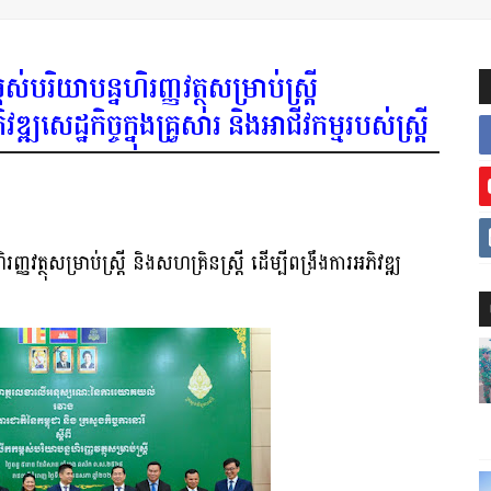
បរិយាបន្នហិរញ្ញវត្ថុសម្រាប់ស្រ្ដី
្ឍសេដ្ឋកិច្ចក្នុងគ្រួសារ និងអាជីវកម្មរបស់ស្រ្ដី
ញវត្ថុសម្រាប់ស្រ្ដី និងសហគ្រិនស្ត្រី ដើម្បីពង្រឹងការអភិវឌ្ឍ