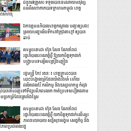
ចំនួន៧គ្រួសារ ទទួលបានអំណោយមនុស្ស
ធម៌ពីសាខាកាកបាទក្រហមកម្ពុជា ខេត្ត
្រះសីហនុ
ឯកឧត្តមអភិបាលខេត្តកណ្ដាល បញ្ជាឲ្យដោះ
ស្រាយបញ្ហាលិចទឹកនៅក្រុងតាខ្មៅ ឲ្យបាន
ឆាប់
សម្តេចតេជោ ហ៊ុន សែន ណែនាំរាជ
រដ្ឋាភិបាលអាណត្តិថ្មី ឱ្យយកចិត្តទុកដាក់
បង្ក្រាបបទល្មើសគ្រឿងញៀន
រដ្ឋមន្ត្រី កែវ រតនៈ៖ ខេត្តក្រចេះបាន
បោះបង្គោលព្រំដែនយ៉ាងរឹងមាំ ហើយ
ផលិតផលរ៉ែ កសិកម្ម និងឧស្សាហកម្ម កំពុង
្រូវបាននាំចេញទៅទីផ្សារពិភពលោក កាត់ប្រទេសវៀតណាម
ាមច្រកព្រំដែនត្រពាំងស្រែ
សម្តេចតេជោ ហ៊ុន សែន ណែនាំរាជ
រដ្ឋាភិបាលអាណត្តិថ្មី យកចិត្តទុកដាក់លើស្ថេរ
ភាពនយោបាយ សន្តិសុខសង្គម សេដ្ឋកិច្ច និង
ីវភាពប្រជាពលរដ្ឋ