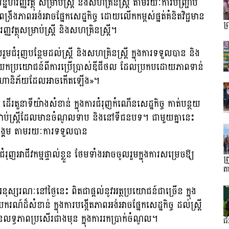
្នហិរញ្ញវត្ថុ សម្រាប់ស្ត្រី និងសហគ្រិនស្ត្រី តាមរយៈការបញ្ជ្រាប
ារពង្រឹងភាពអង់អាចផ្នែកសេដ្ឋកិច្ច ដោយលើកកម្ពស់ផ្នត់គំនិតវិជ្ជមាន
ព
ញវត្ថុសម្រាប់ស្ត្រី និងសហគ្រិនស្ត្រី។
ំរុញបន្ថែមដល់ស្ត្រី និងសហគ្រិនស្ត្រី ក្នុងការទទួលបាន និង
ការទាញយកប្រយោជន៍ពីការប្រើប្រាស់ឌីជីថល ដែលប្រកបដោយភាពទាន់
ង្ការហានិភ័យដែលអាចកើតឡើង»។
 ដើរតួនាទីយ៉ាងសំខាន់ ក្នុងការជំរុញកំណើនសេដ្ឋកិច្ច កាត់បន្ថយ
្រាប់ស្ត្រីដែលមានចំណូលទាប និងនៅទីជនបទ។ ជាមួយគ្នានេះ
និងសង្គម តាមរយៈការទទួលបាន
ួយជំរុញអាជីវកម្មផ្ទាល់ខ្លួន ថែមទាំងអាចចូលរួមក្នុងការសម្រេចឱ្យ
ត
ត
ះអនុស្សរណៈនៅថ្ងៃនេះ ពិតជាផ្ដល់នូវអត្ថប្រយោជន៍ជាច្រើន ក្នុង
សំខាន់ ក្នុងការបង្កើតភាពអង់អាចផ្នែកសេដ្ឋកិច្ច ដល់ស្រ្ដី
ែមានលទ្ធភាពប្រសើរជាងមុន ក្នុងការរកប្រាក់ចំណូល។
ជ