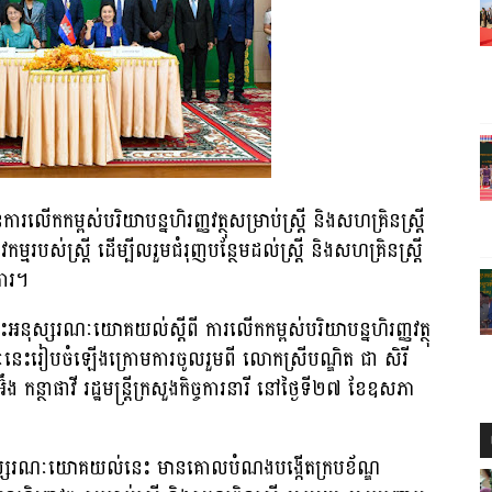
រលើកកម្ពស់បរិយាបន្នហិរញ្ញវត្ថុសម្រាប់ស្រ្ដី និងសហគ្រិនស្ត្រី
ីវកម្មរបស់ស្រ្ដី ដើម្បីលរួមជំរុញបន្ថែមដល់ស្ត្រី និងសហគ្រិនស្ត្រី
វការ។
នចុះអនុស្សរណៈយោគយល់ស្តីពី ការលើកកម្ពស់បរិយាបន្នហិរញ្ញវត្ថុ
ៈនេះរៀបចំឡើងក្រោមការចូលរួមពី លោកស្រីបណ្ឌិត ជា សិរី
កន្ថាផាវី រដ្ឋមន្រ្ដីក្រសួងកិច្ចការនារី នៅថ្ងៃទី២៧ ខែឧសភា
អនុស្សរណៈយោគយល់នេះ មានគោលបំណងបង្កើតក្របខ័ណ្ឌ