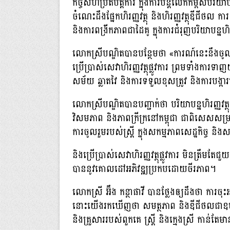
កិច្ចសហប្រតិបត្តិការ ក្នុងការបន្តលើកកម្ពស់បរិយាបន
ចំណេះដឹងផ្នែកហិរញ្ញវត្ថុ និងហិរញ្ញវត្ថុឌីជីថល ក
និងការពង្រីកភាពជាដៃគូ ក្នុងការជំរុញបរិយាបន្នហិរញ្
លោកស្រីបណ្ឌិតបានបន្ថែមថា «ការណ៍នេះនឹងចូលរួមជ
ប្រើប្រាស់សេវាហិរញ្ញវត្ថុផ្លូវការ ព្រមទាំង
សម័យ ឆ្លាតវៃ និងការទទួលខុសត្រូវ និងការប
លោកស្រីបណ្ឌិតបានបញ្ជាក់ថា បរិយាបន្នហិរញ្ញវត្ថុ
វិសមភាព និងភាពក្រីក្រនៅកម្ពុជា ជាពិសេសសម
ការចូលរួមរបស់ស្ត្រី ក្នុងសកម្មភាពសេដ្ឋកិច្ច 
និងប្រើប្រាស់សេវាហិរញ្ញវត្ថុផ្លូវការ មិនត្រឹមតែជ
បាននូវគោលដៅអភិវឌ្ឍប្រកបដោយចីរភាព។
លោកស្រី អ៊ឹង កន្ថាផាវី បានថ្លែងឲ្យដឹងថា ការចុ
នោះយើងរកឃើញថា សមត្ថភាព និងឌីជីថលជាឧបករណ៍ដ៏
និងគ្រួសាររបស់ពួកគេ ស្រ្ដី និងក្មេងស្រី កាន់ត