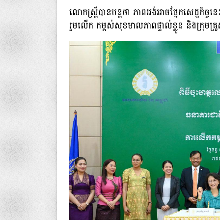
លោកស្រ្ដីបានបន្ដថា ភាពអង់អាចផ្នែកសេដ្ឋកិច្ចនេ
រួមលើក កម្ពស់សុខមាលភាពផ្ទាល់ខ្លួន និងក្រុមគ