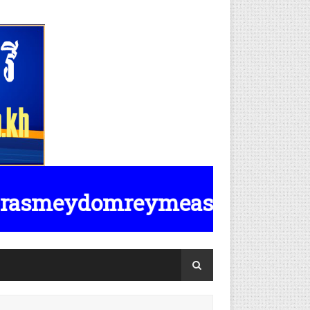
omreymeasposttv.com.kh មានទទួលផ្