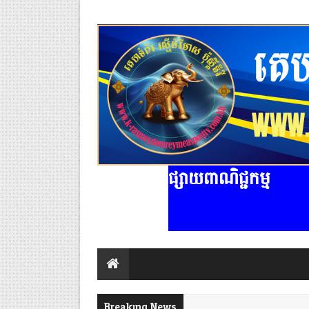
ផ្សាយពាណិជ្ជកម្ម
Breaking News