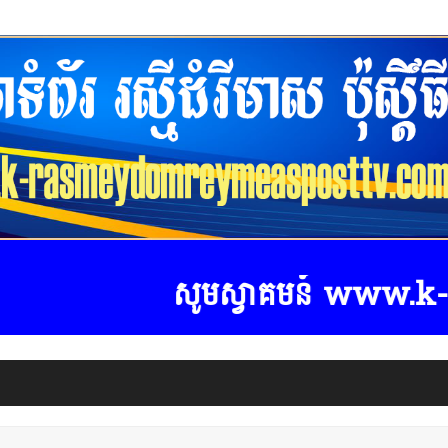
សូមស្វាគមន៍ www.k-rasmeyd