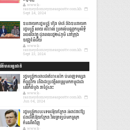
www.k-
rasmeydomreymeasposttv.com.kh
Sept 24, 2024
ឧបនាយករដ្ឋមន្ដ្រី ហ៊ុន ម៉ានី និងឧបនាយក
រដ្ឋមន្ដ្រី សាយ សំអាល់ ប្រគល់បណ្ណកម្មសិទ្ធិ
អចលនវត្ថុ ជូនពលរដ្ឋ២៤ភូមិ នៅក្រុង
ឧដុង្គម៉ែជ័យ
www.k-
rasmeydomreymeasposttv.com.kh
Sept 23, 2024
ព័ត៌មានអន្តរជាតិ
រដ្ឋមន្រ្តីការពារជាតិអាមេរិក បំពេញទស្សន
កិច្ចផ្លូវកា រនិងជាប្រវត្តិសាស្រ្តមកកម្ពុជាជា
លើកដំបូង នាថ្ងៃនេះ
www.k-
rasmeydomreymeasposttv.com.kh
Jun 04, 2024
រដ្ឋមន្ត្រីការបរទេសអ៊ុយក្រែន អំពាវនាវឱ្យ
ជនជាតិអ៊ុយក្រែន វិលត្រឡប់មកស្រុក
កំណើតវិញ
www.k-