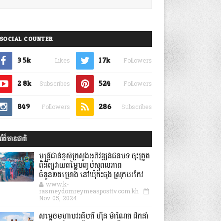
SOCIAL COUNTER
3.5k
1.7k
Likes
Followers
2.8k
524
Subscribes
Followers
849
286
Followers
Subscribes
ព័ត៌មានជាតិ
មន្ត្រីជាន់ខ្ពស់ក្រសួងអភិវឌ្ឍន៍ជនបទ ចុះត្រួត
ពិនិត្យវាយតម្លៃបញ្ចប់សុពលភាព
ចំនួន២គម្រោង នៅឃុំកិះចុង ស្រុកបរកែវ
www.k-
rasmeydomreymeasposttv.com.kh
Nov 05, 2024
សម្តេចមហាបវរធិបតី ហ៊ុន ម៉ាណែត ដឹកនាំ