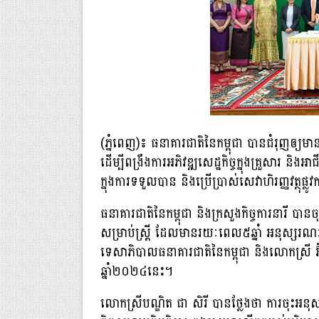
(ភ្នំពេញ)៖ ធនាគារជាតិនៃកម្ពុជា បានជំរុញឲ្យមានកា
ដើម្បីពង្រឹងការអភិវឌ្ឍសេដ្ឋកិច្ចក្នុងគ្រួសារ និងអាជ
ក្នុងការទទួលបាន និងប្រើប្រាស់សេវាហិរញ្ញវត្ថុផ្លូ
ធនាគារជាតិនៃកម្ពុជា និងក្រសួងកិច្ចការនារី បា
សម្រាប់ស្ត្រី ដែលមានរយៈពេល៥ឆ្នាំ អនុស្សរណ
ទេសាភិបាលធនាគារជាតិនៃកម្ពុជា និងលោកស្រី អ៊ឹង 
ឆ្នាំ២០២៤នេះ។
លោកស្រីបណ្ឌិត ជា សិរី បានថ្លែងថា ការចុះ