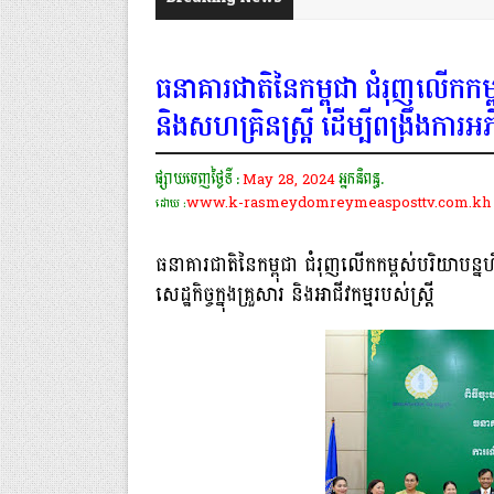
ធនាគារជាតិនៃកម្ពុជា ជំរុញលើកកម្ពស់
និងសហគ្រិនស្ត្រី ដើម្បីពង្រឹងការអភិវឌ
ផ្សាយចេញថ្ងៃទី :
May 28, 2024
អ្នកនិពន្ធ.
www.k-rasmeydomreymeasposttv.com.kh
ដោយ :
ធនាគារជាតិនៃកម្ពុជា ជំរុញលើកកម្ពស់បរិយាបន្នហិរញ្
សេដ្ឋកិច្ចក្នុងគ្រួសារ និងអាជីវកម្មរបស់ស្រ្ដី