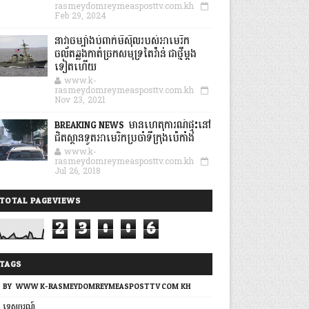
rasmeydomreymeasposttv.com.kh
Feb 29, 2024
នាវាចម្បាំងបំពាក់មីស៊ីលរបស់អាមេរិក
ចល័តឆ្លងកាត់ច្រកសមុទ្រតៃវ៉ាន់ ជាថ្មីម្តង
ទៀតហើយ
www.k-
rasmeydomreymeasposttv.com.kh
Nov 23, 2021
BREAKING NEWS: មានហេតុការណ៍ផ្ទុះនៅ
ជិតស្ថានទូតអាមេរិកប្រចាំទីក្រុងប៉េកាំង
www.k-
rasmeydomreymeasposttv.com.kh
Jul 26, 2018
TOTAL PAGEVIEWS
2
3
0
0
6
TAGS
BY: WWW.K-RASMEYDOMREYMEASPOSTTV.COM.KH
ទេសចរណ៍