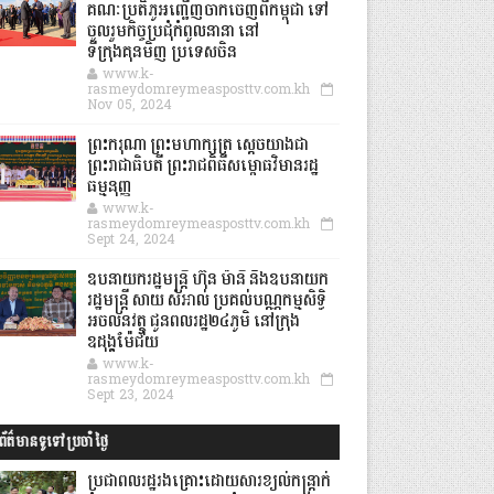
គណៈប្រតិភូអញ្ជើញចាកចេញពីកម្ពុជា ទៅ
ចូលរួមកិច្ចប្រជុំកំពូលនានា នៅ
ទីក្រុងគុនមិញ ប្រទេសចិន
www.k-
rasmeydomreymeasposttv.com.kh
Nov 05, 2024
ព្រះករុណា ព្រះមហាក្សត្រ ស្តេចយាងជា
ព្រះរាជាធិបតី ព្រះរាជពិធីសម្ពោធវិមានរដ្ឋ
ធម្មនុញ្ញ
www.k-
rasmeydomreymeasposttv.com.kh
Sept 24, 2024
ឧបនាយករដ្ឋមន្ដ្រី ហ៊ុន ម៉ានី និងឧបនាយក
រដ្ឋមន្ដ្រី សាយ សំអាល់ ប្រគល់បណ្ណកម្មសិទ្ធិ
អចលនវត្ថុ ជូនពលរដ្ឋ២៤ភូមិ នៅក្រុង
ឧដុង្គម៉ែជ័យ
www.k-
rasmeydomreymeasposttv.com.kh
Sept 23, 2024
ព័ត៌មានទូទៅប្រចាំថ្ងៃ
ប្រជាពលរដ្ឋរងគ្រោះដោយសារខ្យល់កន្ត្រាក់