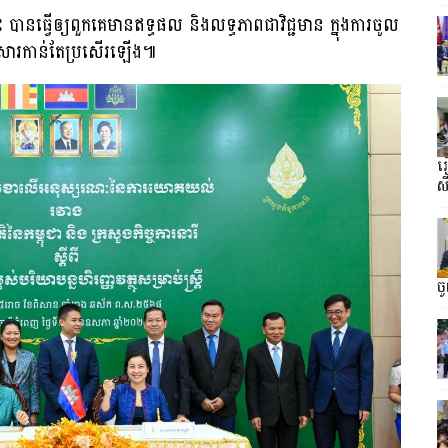
ះ បានធ្វើឲ្យពួកគេមានឥទ្ធផល និងលទ្ធភាពជាវិជ្ជមាន ក្នុងការចូល
្រួសារកាន់តែប្រសើរឡើង៕
រ
ស
ច