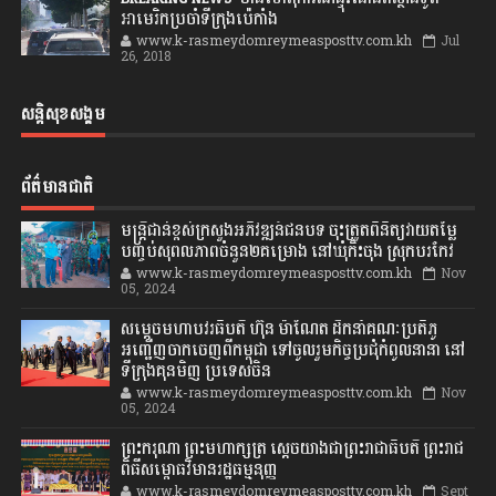
អាមេរិកប្រចាំទីក្រុងប៉េកាំង
www.k-rasmeydomreymeasposttv.com.kh
Jul
26, 2018
សន្តិសុខសង្គម
ព័ត៌មានជាតិ
មន្ត្រីជាន់ខ្ពស់ក្រសួងអភិវឌ្ឍន៍ជនបទ ចុះត្រួតពិនិត្យវាយតម្លៃ
បញ្ចប់សុពលភាពចំនួន២គម្រោង នៅឃុំកិះចុង ស្រុកបរកែវ
www.k-rasmeydomreymeasposttv.com.kh
Nov
05, 2024
សម្តេចមហាបវរធិបតី ហ៊ុន ម៉ាណែត ដឹកនាំគណៈប្រតិភូ
អញ្ជើញចាកចេញពីកម្ពុជា ទៅចូលរួមកិច្ចប្រជុំកំពូលនានា នៅ
ទីក្រុងគុនមិញ ប្រទេសចិន
www.k-rasmeydomreymeasposttv.com.kh
Nov
05, 2024
ព្រះករុណា ព្រះមហាក្សត្រ ស្តេចយាងជាព្រះរាជាធិបតី ព្រះរាជ
ពិធីសម្ពោធវិមានរដ្ឋធម្មនុញ្ញ
www.k-rasmeydomreymeasposttv.com.kh
Sept