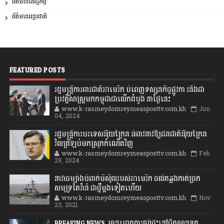
ព័ត៌មានសេដ្ឋកិច្ច
ព័ត៌មានអន្តរជាតិ
FEATURED POSTS
រដ្ឋមន្រ្តីការពារជាតិអាមេរិក បំពេញទស្សនកិច្ចផ្លូវកា រនិងជា
ប្រវត្តិសាស្រ្តមកកម្ពុជាជាលើកដំបូង នាថ្ងៃនេះ
www.k-rasmeydomreymeasposttv.com.kh
Jun
04, 2024
រដ្ឋមន្ត្រីការបរទេសអ៊ុយក្រែន អំពាវនាវឱ្យជនជាតិអ៊ុយក្រែន
វិលត្រឡប់មកស្រុកកំណើតវិញ
www.k-rasmeydomreymeasposttv.com.kh
Feb
29, 2024
នាវាចម្បាំងបំពាក់មីស៊ីលរបស់អាមេរិក ចល័តឆ្លងកាត់ច្រក
សមុទ្រតៃវ៉ាន់ ជាថ្មីម្តងទៀតហើយ
www.k-rasmeydomreymeasposttv.com.kh
Nov
23, 2021
BREAKING NEWS: មានហេតុការណ៍ផ្ទុះនៅជិតស្ថានទូត