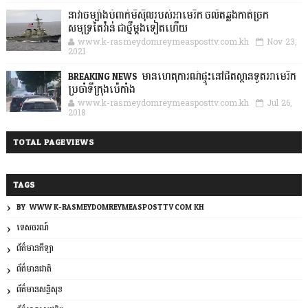
នាវាចម្បាំងបំពាក់មីស៊ីលរបស់អាមេរិក ចល័តឆ្លងកាត់ច្រក
សមុទ្រតៃវ៉ាន់ ជាថ្មីម្តងទៀតហើយ
www.k-rasmeydomreymeasposttv.com.kh
Nov 23,
2021
BREAKING NEWS: មានហេតុការណ៍ផ្ទុះនៅជិតស្ថានទូតអាមេរិក
ប្រចាំទីក្រុងប៉េកាំង
www.k-rasmeydomreymeasposttv.com.kh
Jul 26,
2018
TOTAL PAGEVIEWS
TAGS
BY: WWW.K-RASMEYDOMREYMEASPOSTTV.COM.KH
ទេសចរណ៍
ព័ត៌មានកីឡា
ព័ត៌មានជាតិ
ព័ត៌មានសន្តិសុខ