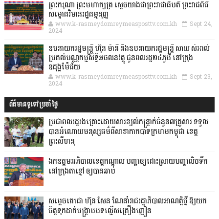
ព្រះករុណា ព្រះមហាក្សត្រ ស្តេចយាងជាព្រះរាជាធិបតី ព្រះរាជពិធី
សម្ពោធវិមានរដ្ឋធម្មនុញ្ញ
www.k-rasmeydomreymeasposttv.com.kh
Sept 24,
2024
ឧបនាយករដ្ឋមន្ដ្រី ហ៊ុន ម៉ានី និងឧបនាយករដ្ឋមន្ដ្រី សាយ សំអាល់
ប្រគល់បណ្ណកម្មសិទ្ធិអចលនវត្ថុ ជូនពលរដ្ឋ២៤ភូមិ នៅក្រុង
ឧដុង្គម៉ែជ័យ
www.k-rasmeydomreymeasposttv.com.kh
Sept 23,
2024
ព័ត៌មានទូទៅប្រចាំថ្ងៃ
ប្រជាពលរដ្ឋរងគ្រោះដោយសារខ្យល់កន្ត្រាក់ចំនួន៧គ្រួសារ ទទួល
បានអំណោយមនុស្សធម៌ពីសាខាកាកបាទក្រហមកម្ពុជា ខេត្ត
ព្រះសីហនុ
ឯកឧត្តមអភិបាលខេត្តកណ្ដាល បញ្ជាឲ្យដោះស្រាយបញ្ហាលិចទឹក
នៅក្រុងតាខ្មៅ ឲ្យបានឆាប់
សម្តេចតេជោ ហ៊ុន សែន ណែនាំរាជរដ្ឋាភិបាលអាណត្តិថ្មី ឱ្យយក
ចិត្តទុកដាក់បង្ក្រាបបទល្មើសគ្រឿងញៀន