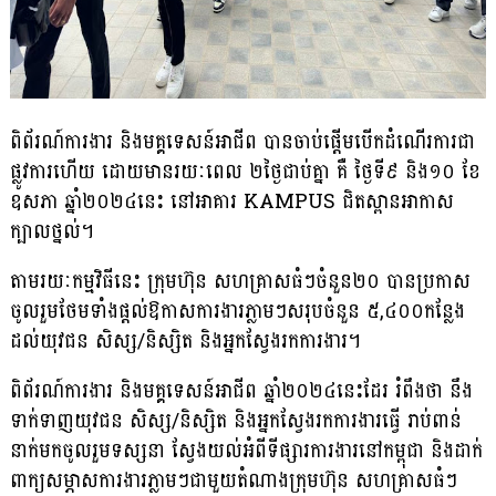
ពិព័រណ៍ការងារ និងមគ្គទេសន៍អាជីព បានចាប់ផ្តើមបើកដំណើរការជា
ផ្លូវការហើយ ដោយ​មាន​រយៈ​ពេល ២ថ្ងៃជាប់គ្នា គឺ ថ្ងៃទី៩ និង១០ ខែ
ឧសភា ឆ្នាំ២០២៤នេះ នៅអាគារ KAMPUS ជិត​ស្ពានអាកាស
ក្បាលថ្នល់។
តាមរយៈកម្មវិធីនេះ ក្រុមហ៊ុន សហគ្រាសធំៗចំនួន២០ បានប្រកាស​
ចូលរួម​ថែម​ទាំង​ផ្តល់​ឱកាស​ការងារ​ភ្លាម​ៗសរុបចំនួន ៥,៤០០កន្លែង
ដល់យុវជន សិស្ស/និស្សិត និងអ្នកស្វែងរកការងារ។
ពិព័រណ៍ការងារ និងមគ្គទេសន៍អាជីព ឆ្នាំ២០២៤នេះដែរ រំពឹងថា នឹង
ទាក់ទាញយុវជន សិស្ស/​និស្សិត និងអ្នកស្វែងរកការងារធ្វើ រាប់ពាន់
នាក់មកចូលរួមទស្សនា ស្វែង​យល់​អំពី​ទីផ្សារ​ការងារ​នៅ​កម្ពុជា និងដាក់
ពាក្យសម្ភាសការងារភ្លាមៗជាមួយតំណាងក្រុមហ៊ុន សហគ្រាសធំៗ