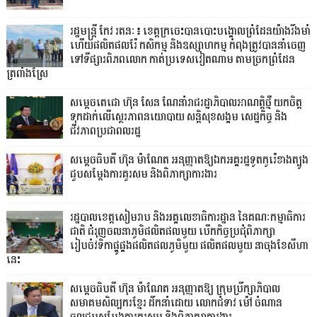
រដ្ឋមន្ត្រី កែវ រតនៈ៖ ខេត្តក្រចេះបានបោះបង្គោលព្រំដែនយ៉ាងរឹងមាំ
ហើយផលិតផលរ៉ែ កសិកម្ម និងឧស្សាហកម្ម កំពុងត្រូវបាននាំចេញ
ទៅទីផ្សារពិភពលោក កាត់ប្រទេសវៀតណាម តាមច្រកព្រំដែន
ត្រពាំងស្រែ
សម្តេចតេជោ ហ៊ុន សែន ណែនាំរាជរដ្ឋាភិបាលអាណត្តិថ្មី យកចិត្ត
ទុកដាក់លើស្ថេរភាពនយោបាយ សន្តិសុខសង្គម សេដ្ឋកិច្ច និង
ជីវភាពប្រជាពលរដ្ឋ
សម្តេចធិបតី ហ៊ុន ម៉ាណែត អនុញ្ញាតឱ្យឯកអគ្គរដ្ឋទូតកូរ៉េខាងត្បូង
ជួបសម្តែងការគួរសម និងពិភាក្សាការងារ
រដ្ឋបាលខេត្តសៀមរាប និងអគ្គលេខាធិការដ្ឋាន នៃគណៈកម្មាធិការ
ជាតិ ជំរុញចលនាភូមិផលិតផលមួយ បើកកិច្ចប្រជុំពិភាក្សា
រៀបចំវទិកាផ្គូផ្គងផលិតផលភូមិមួយ ផលិតផលមួយ នាចុងខែសីហា
នេះ
សម្តេចធិបតី ហ៊ុន ម៉ាណែត អនុញ្ញាតឱ្យ ក្រុមប្រឹក្សាភិបាល
សមាគមសិល្បករខ្មែរ ដឹកនាំដោយ លោកជំទាវ ម៉ៅ ចំណាន