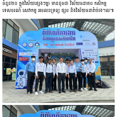
ចំនួន២០ ក្នុង​វិស័យផ្សេងៗគ្នា មានដូចជា វិស័យធនាគារ កសិកម្ម
ទេសចរណ៍ សេវាកម្ម អចលនទ្រព្យ ផ្សារ និងវិស័យធនារ៉ាប់រង។ល៕