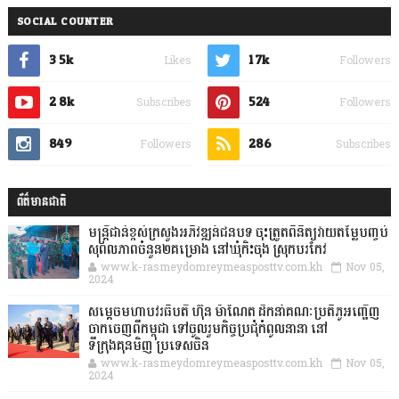
SOCIAL COUNTER
3.5k
1.7k
Likes
Followers
2.8k
524
Subscribes
Followers
849
286
Followers
Subscribes
ព័ត៌មានជាតិ
មន្ត្រីជាន់ខ្ពស់ក្រសួងអភិវឌ្ឍន៍ជនបទ ចុះត្រួតពិនិត្យវាយតម្លៃបញ្ចប់
សុពលភាពចំនួន២គម្រោង នៅឃុំកិះចុង ស្រុកបរកែវ
www.k-rasmeydomreymeasposttv.com.kh
Nov 05,
2024
សម្តេចមហាបវរធិបតី ហ៊ុន ម៉ាណែត ដឹកនាំគណៈប្រតិភូអញ្ជើញ
ចាកចេញពីកម្ពុជា ទៅចូលរួមកិច្ចប្រជុំកំពូលនានា នៅ
ទីក្រុងគុនមិញ ប្រទេសចិន
www.k-rasmeydomreymeasposttv.com.kh
Nov 05,
2024