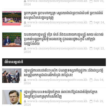
www.k-rasmeydomreymeasposttv.com.kh
Nov 05,
2024
ព្រះករុណា ព្រះមហាក្សត្រ ស្តេចយាងជាព្រះរាជាធិបតី ព្រះរាជពិធី
សម្ពោធវិមានរដ្ឋធម្មនុញ្ញ
www.k-rasmeydomreymeasposttv.com.kh
Sept 24,
2024
ឧបនាយករដ្ឋមន្ដ្រី ហ៊ុន ម៉ានី និងឧបនាយករដ្ឋមន្ដ្រី សាយ សំអាល់
ប្រគល់បណ្ណកម្មសិទ្ធិអចលនវត្ថុ ជូនពលរដ្ឋ២៤ភូមិ នៅក្រុង
ឧដុង្គម៉ែជ័យ
www.k-rasmeydomreymeasposttv.com.kh
Sept 23,
2024
ព័ត៌មានអន្តរជាតិ
រដ្ឋមន្រ្តីការពារជាតិអាមេរិក បំពេញទស្សនកិច្ចផ្លូវកា រនិងជាប្រវត្តិ
សាស្រ្តមកកម្ពុជាជាលើកដំបូង នាថ្ងៃនេះ
www.k-rasmeydomreymeasposttv.com.kh
Jun 04,
2024
រដ្ឋមន្ត្រីការបរទេសអ៊ុយក្រែន អំពាវនាវឱ្យជនជាតិអ៊ុយក្រែន
វិលត្រឡប់មកស្រុកកំណើតវិញ
www.k-rasmeydomreymeasposttv.com.kh
Feb 29,
2024