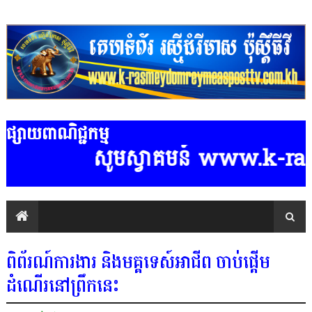
ផ្សាយពាណិជ្ជកម្ម
សូមស្វាគមន៍ www.k-rasmeydom
ពិព័រណ៍ការងារ និងមគ្គទេស៍អាជីព ចាប់ផ្តើម
ដំណើរនៅព្រឹកនេះ