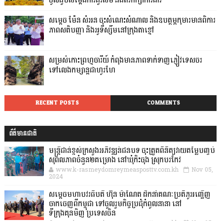
ចូលជួបសម្ដែងការគួរសម និងពិភាក្សាការងារ
សម្តេច ម៉ែន សំអន ចុះសំណេះសំណាល និងឧបត្ថម្ភកុមារមានពិការ
ភាពសតិបញ្ញា និងអូទីស្សឹមនៅក្រុងតាខ្មៅ
សម្រស់កោះព្រហ្មចារីយ៍ កំពុងមានភាពទាក់ទាញភ្ញៀវទេសចរ
ទៅលេងកម្សាន្តជាហូរហែ
RECENT POSTS
COMMENTS
ព័ត៌មានជាតិ
មន្ត្រីជាន់ខ្ពស់ក្រសួងអភិវឌ្ឍន៍ជនបទ ចុះត្រួតពិនិត្យវាយតម្លៃបញ្ចប់
សុពលភាពចំនួន២គម្រោង នៅឃុំកិះចុង ស្រុកបរកែវ
www.k-rasmeydomreymeasposttv.com.kh
Nov 05,
2024
សម្តេចមហាបវរធិបតី ហ៊ុន ម៉ាណែត ដឹកនាំគណៈប្រតិភូអញ្ជើញ
ចាកចេញពីកម្ពុជា ទៅចូលរួមកិច្ចប្រជុំកំពូលនានា នៅ
ទីក្រុងគុនមិញ ប្រទេសចិន