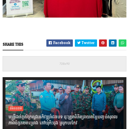
Facebook
Twitter
SHARE THIS
ព័ត៌មានជាតិ
មន្ត្រីជាន់ខ្ពស់ក្រសួងអភិវឌ្ឍន៍ជនបទ ចុះត្រួតពិនិត្យវាយតម្លៃបញ្ចប់សុពល
ភាពចំនួន២គម្រោង នៅឃុំកិះចុង ស្រុកបរកែវ