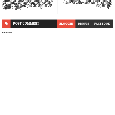
លោកឧត្តមសេនីយ៍ទោ ឈឿន ប៊ុនឆន
ក្រសួងបរិស្ថានគាំទ្រសកម្មភាពរួម
អញ្ជើញជាអធិបតីក្នុងពិធីបិទវគ្គបំប៉ន
ចំណែកឆ្លើយតបនឹងភាពស្អាតនៅក្នុង
ជំនាញនីតិវិធីស្រាវជ្រាវ និងបង្ក្រាបបទ
សង្គមកម្ពុជា
ល្មើសសេដ្ឋកិច្ច
POST
COMMENT
BLOGGER
DISQUS
FACEBOOK
No comments