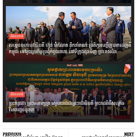
ព័ត៌មានជាតិ
សម្តេចមហាបវរធិបតី ហ៊ុន ម៉ាណែត ដឹកនាំគណៈប្រតិភូអញ្ជើញចាកចេញពី
កម្ពុជា ទៅចូលរួមកិច្ចប្រជុំកំពូលនានា នៅទីក្រុងគុនមិញ ប្រទេសចិន
ព័ត៌មានជាតិ
ព្រះករុណា ព្រះមហាក្សត្រ ស្តេចយាងជាព្រះរាជាធិបតី ព្រះរាជពិធីសម្ពោធ
វិមានរដ្ឋធម្មនុញ្ញ
PREVIOUS
NEXT