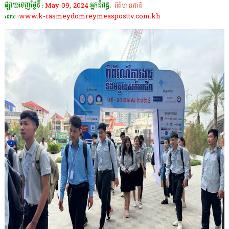
ផ្សាយចេញថ្ងៃទី :
May 09, 2024
អ្នកនិពន្ធ.
ព័ត៌មានជាតិ
www.k-rasmeydomreymeasposttv.com.kh
ដោយ :