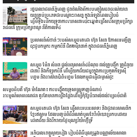
រដ្ឋបាលរាជធានីភ្នំពេញ ជូនដំណឹងពីការបញ្ចៀសចរាចរណ៍យាន
យន្តគ្រប់ប្រភេទជាបណ្តោះអាសន្ន ក្នុងអំឡុងពេលរៀបចំ
ធ្វើមីទ្ទីងបើកយុទ្ធនាការឃោសនាបោះឆ្នោតជ្រើសរើសក្រុមប្រឹក្សា
រាជធានី ក្រុមប្រឹក្សាខណ្ឌ នីតិកាលទី៤
ប្រសាសន៍សំខាន់ៗរបស់សម្តេចតេជោ ហ៊ុន សែន ឱកាសអញ្ជើញ
ចុះជួបកម្មករ កម្មការិនី ជិត២ម៉ឺននាក់ ក្នុងរាជធានីភ្នំពេញ
សម្តេច ម៉ែន សំអន ផ្តល់អនុសាសន៍៤ចំណុច ដល់គ្រូបង្វឹក គ្រូជំនួយ
ជានារី និងកីឡាការិនី ដើម្បីយកជ័យជម្នះក្នុងការប្រកួតកីឡាស៊ី
ហ្គេម និងអាស៊ានប៉ារ៉ាហ្គេម ដែលកម្ពុជាធ្វើជាម្ចាស់ផ្ទះ
សម្តេចធិបតី ហ៊ុន ម៉ាណែត៖ ការបង្កើតយុទ្ធសាស្ត្រទាញចំណាប់
អារម្មណ៍សាធារណជន គួរតែមានការថ្លឹងថ្លែងដើម្បីកុំឱ្យប៉ះពាល់ដល់វប្បធម៌ជាតិ
សម្ដេចតេជោ ហ៊ុន សែន ផ្ញើសារអបអរសាទរ និងជូនពរសាសនិក
ខ្មែរឥស្លាម ដែលបញ្ចប់ពិធីអំណត់បួសខែរ៉ាម៉ាឌនប្រកបដោយ
ជោគជ័យ និងរីករាយថ្ងៃបុណ្យរ៉យ៉ាហ៊្វីទ្រី
អភិបាលខេត្តស្វាយរៀង រៀបចំពិធីបុណ្យឆ្លងបណ្ណាល័យសាលា