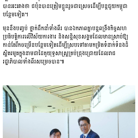
បានអះអាងថា ជប៉ុនបានត្រៀមខ្លួនរួចជាស្រេចដើម្បីបន្តជួយកម្ពុជា
បន្ថែមទៀត។
មុននឹងបញ្ចប់ ថ្នាក់ដឹកនាំទាំងពីរ បានឯកភាពគ្នាបន្តពង្រឹងកិច្ចសហ
ប្រតិបត្តិការលើវិស័យការងារ និងសន្តិសុខសង្គមដែលមានស្រាប់ឱ្យ
កាន់តែរីកចម្រើនបន្ថែមទៀតដើម្បីស្របទៅតាមកម្រិតទំនាក់ទំនងដ៏
ស្អិតរមួតក្នុងនាមជាដៃគូយុទ្ធសាស្ត្រគ្រប់ជ្រុងជ្រោយដែលរាជ
រដ្ឋាភិបាលទាំងពីរសម្រេចបាន៕