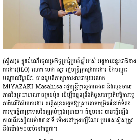
(ស្វីស)៖ ក្នុងដំណើរចូលរួមកិច្ចប្រជុំប្រចាំឆ្នាំរបស់ អង្គការអន្តរជាតិខាង
ការងារ(ILO) លោក ហេង សួរ រដ្ឋមន្ត្រីក្រសួងការងារ និងបណ្តុះ
បណ្តាលវិជ្ជាជីវៈ បានជួបពិភាក្សាការងារជាមួយលោក
MIYAZAKI Masahisa រដ្ឋមន្ត្រីក្រសួងការងារ និងសុខមាល
ភាពនៃព្រះរាជាណាចក្រជប៉ុន ដើម្បីបន្តពង្រឹងកិច្ចសហប្រតិបត្តិការទ្វេ
ភាគីលើវិស័យការងារ សន្តិសុខសង្គមឱ្យស្របតាមកម្រិតទំនាក់ទំនង
ការទូតថ្មីជាប្រទេសដៃគូគ្រប់ជ្រុងជ្រោយ។ ជំនួបនេះ បានធ្វើឡើង
កាលពីរសៀលម៉ោង៣នាទី ម៉ោងនៅក្រុងហ្សឺណែវ ប្រទេសស្វីសត្រូវ
នឹងម៉ោង១០យប់នៅកម្ពុជា។