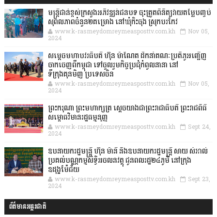
មន្ត្រីជាន់ខ្ពស់ក្រសួងអភិវឌ្ឍន៍ជនបទ ចុះត្រួតពិនិត្យវាយតម្លៃបញ្ចប់
សុពលភាពចំនួន២គម្រោង នៅឃុំកិះចុង ស្រុកបរកែវ
www.k-rasmeydomreymeasposttv.com.kh
Nov 05,
2024
សម្តេចមហាបវរធិបតី ហ៊ុន ម៉ាណែត ដឹកនាំគណៈប្រតិភូអញ្ជើញ
ចាកចេញពីកម្ពុជា ទៅចូលរួមកិច្ចប្រជុំកំពូលនានា នៅ
ទីក្រុងគុនមិញ ប្រទេសចិន
www.k-rasmeydomreymeasposttv.com.kh
Nov 05,
2024
ព្រះករុណា ព្រះមហាក្សត្រ ស្តេចយាងជាព្រះរាជាធិបតី ព្រះរាជពិធី
សម្ពោធវិមានរដ្ឋធម្មនុញ្ញ
www.k-rasmeydomreymeasposttv.com.kh
Sept 24,
2024
ឧបនាយករដ្ឋមន្ដ្រី ហ៊ុន ម៉ានី និងឧបនាយករដ្ឋមន្ដ្រី សាយ សំអាល់
ប្រគល់បណ្ណកម្មសិទ្ធិអចលនវត្ថុ ជូនពលរដ្ឋ២៤ភូមិ នៅក្រុង
ឧដុង្គម៉ែជ័យ
www.k-rasmeydomreymeasposttv.com.kh
Sept 23,
2024
ព័ត៌មានអន្តរជាតិ