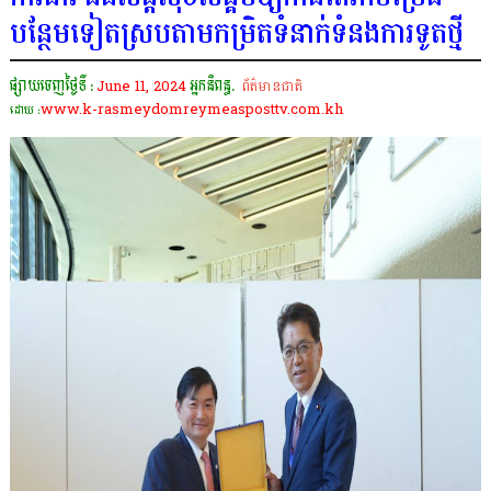
បន្ថែមទៀតស្របតាមកម្រិតទំនាក់ទំនងការទូតថ្មី
ផ្សាយចេញថ្ងៃទី :
June 11, 2024
អ្នកនិពន្ធ.
ព័ត៌មានជាតិ
www.k-rasmeydomreymeasposttv.com.kh
ដោយ :