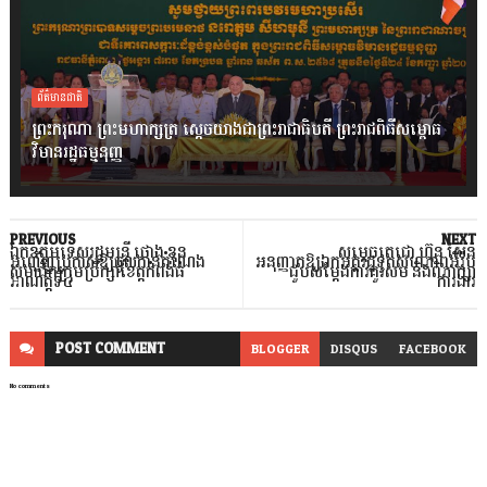
ព័ត៌មានជាតិ
ព្រះករុណា ព្រះមហាក្សត្រ ស្តេចយាងជាព្រះរាជាធិបតី ព្រះរាជពិធីសម្ពោធ
វិមានរដ្ឋធម្មនុញ្ញ
PREVIOUS
NEXT
ឯកឧត្តមទេសរដ្ឋមន្រ្តី ថោង ខុន
សម្តេចតេជោ ហ៊ុន សែន
អញ្ជើញប្រកាសឱ្យចូលកាន់តំណែង
អនុញ្ញាតឱ្យឯកអគ្គរដ្ឋទូតសហភាពអឺរ៉ុប
សមាជិកក្រុមប្រឹក្សាខេត្តកំពង់ធំ
ជួបសម្តែងការគួរសម និងពិភាក្សា
អាណត្តិទី៤
ការងារ
POST
COMMENT
BLOGGER
DISQUS
FACEBOOK
No comments