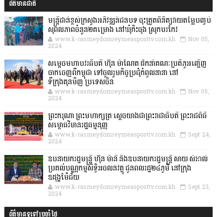
ព័ត៌មានជាតិ
មន្ត្រីជាន់ខ្ពស់ក្រសួងអភិវឌ្ឍន៍ជនបទ ចុះត្រួតពិនិត្យវាយតម្លៃបញ្ចប់
សុពលភាពចំនួន២គម្រោង នៅឃុំកិះចុង ស្រុកបរកែវ
www.k-rasmeydomreymeasposttv.com.kh
Nov 05,
2024
សម្តេចមហាបវរធិបតី ហ៊ុន ម៉ាណែត ដឹកនាំគណៈប្រតិភូអញ្ជើញ
ចាកចេញពីកម្ពុជា ទៅចូលរួមកិច្ចប្រជុំកំពូលនានា នៅ
ទីក្រុងគុនមិញ ប្រទេសចិន
www.k-rasmeydomreymeasposttv.com.kh
Nov 05,
2024
ព្រះករុណា ព្រះមហាក្សត្រ ស្តេចយាងជាព្រះរាជាធិបតី ព្រះរាជពិធី
សម្ពោធវិមានរដ្ឋធម្មនុញ្ញ
www.k-rasmeydomreymeasposttv.com.kh
Sept 24,
2024
ឧបនាយករដ្ឋមន្ដ្រី ហ៊ុន ម៉ានី និងឧបនាយករដ្ឋមន្ដ្រី សាយ សំអាល់
ប្រគល់បណ្ណកម្មសិទ្ធិអចលនវត្ថុ ជូនពលរដ្ឋ២៤ភូមិ នៅក្រុង
ឧដុង្គម៉ែជ័យ
www.k-rasmeydomreymeasposttv.com.kh
Sept 23,
2024
ព័ត៌មានទូទៅប្រចាំថ្ងៃ