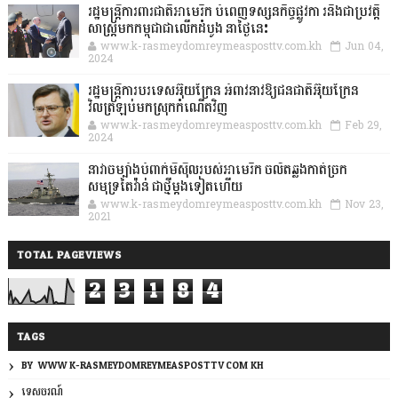
រដ្ឋមន្រ្តីការពារជាតិអាមេរិក បំពេញទស្សនកិច្ចផ្លូវកា រនិងជាប្រវត្តិ
សាស្រ្តមកកម្ពុជាជាលើកដំបូង នាថ្ងៃនេះ
www.k-rasmeydomreymeasposttv.com.kh
Jun 04,
2024
រដ្ឋមន្ត្រីការបរទេសអ៊ុយក្រែន អំពាវនាវឱ្យជនជាតិអ៊ុយក្រែន
វិលត្រឡប់មកស្រុកកំណើតវិញ
www.k-rasmeydomreymeasposttv.com.kh
Feb 29,
2024
នាវាចម្បាំងបំពាក់មីស៊ីលរបស់អាមេរិក ចល័តឆ្លងកាត់ច្រក
សមុទ្រតៃវ៉ាន់ ជាថ្មីម្តងទៀតហើយ
www.k-rasmeydomreymeasposttv.com.kh
Nov 23,
2021
TOTAL PAGEVIEWS
2
3
1
8
4
TAGS
BY: WWW.K-RASMEYDOMREYMEASPOSTTV.COM.KH
ទេសចរណ៍