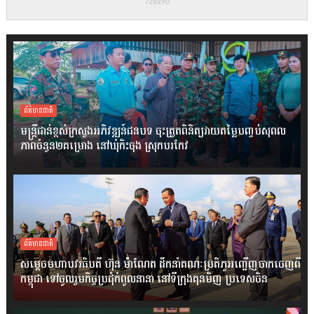
ព័ត៌មានជាតិ
មន្ត្រីជាន់ខ្ពស់ក្រសួងអភិវឌ្ឍន៍ជនបទ ចុះត្រួតពិនិត្យវាយតម្លៃបញ្ចប់សុពល
ភាពចំនួន២គម្រោង នៅឃុំកិះចុង ស្រុកបរកែវ
ព័ត៌មានជាតិ
សម្តេចមហាបវរធិបតី ហ៊ុន ម៉ាណែត ដឹកនាំគណៈប្រតិភូអញ្ជើញចាកចេញពី
កម្ពុជា ទៅចូលរួមកិច្ចប្រជុំកំពូលនានា នៅទីក្រុងគុនមិញ ប្រទេសចិន