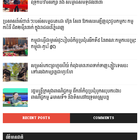
ពុទ្ធិកបឋមសិក្សា និង សម្ពោធសមិទ្ធផលនានា
ប្រសាសន៍សំខាន់ៗរបស់សម្តេចតេជោ ហ៊ុន សែន ឱកាសអញ្ជើញចុះជួបកម្មករ កម្ម
ការិនី ជិត២ម៉ឺននាក់ ក្នុងរាជធានីភ្នំពេញ
កម្ពុជាធ្វើជាម្ចាស់ផ្ទះរៀបចំកិច្ចប្រជុំលើកទី៥ នៃគណៈកម្មការចម្រុះ
កម្ពុជា-កូរ៉េ (JC)
សម្រស់កោះព្រហ្មចារីយ៍ កំពុងមានភាពទាក់ទាញភ្ញៀវទេសចរ
ទៅលេងកម្សាន្តជាហូរហែ
រដ្ឋមន្ត្រីក្រសួងពាណិជ្ជកម្ម ដឹកនាំកិច្ចប្រជុំបូកសរុបការងារ
ពាណិជ្ជកម្ម ឆមាសទី១ និងទិសដៅយុទ្ធសាស្រ្តបន្ត
RECENT POSTS
COMMENTS
ព័ត៌មានជាតិ