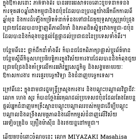
ក្នុងឱកាសនោះ ភាគីទាំងពីរ បានអបអរសាទរចំពោះខួបទំនាក់ទំនង
ការទូត៧០ឆ្នាំរវាងកម្ពុជានិងជប៉ុនដែលបានប្រារព្ឋយ៉ាងអឹកធឹកកាលពី
ឆ្នាំមុន និងការដំឡើងកម្រិតទំនាក់ទំនងទៅជាដៃគូយុទ្ធសាស្ត្រគ្រប់ជ្រុង
ជ្រោយដែលបានបង្ហាញពីភាពរឹងមាំ និងភាពជិតស្និទ្ធរវាងកម្ពុជា-ជប៉ុន
ដែលបាននិងកំពុងបន្តផ្តល់ផ្លែផ្កាដល់ប្រជាជននៃប្រទេសទាំងពីរ។
បន្ថែមពីនេះ ថ្នាក់ដឹកនាំទាំងពីរ ក៏បានជជែកពិភាក្សាផ្លាស់ប្តូរព័ត៌មាន
បន្ថែមស្តីពីកិច្ចសហប្រតិបត្តិការក្នុងវិស័យការងារដែលបាននិងកំពុងជួយ
ជ្រោមជ្រែងនិងគាំទ្រលើការអភិវឌ្ឍសេដ្ឋកិច្ច និងសង្គមតាមរយៈ
ឱកាសការងារ ការផ្ទេរបច្ចេកវិទ្យា និងជំនាញបច្ចេកទេស។
ក្រៅពីនេះ ក្នុងនាមជារដ្ឋមន្ត្រីក្រសួងការងារ និងបណ្តុះបណ្តាលវិជ្ជាជីវៈ
លោក ហេង សួរ ក៏បានថ្លែងអំរគុណដល់ប្រទេសជប៉ុនដែលតែងតែបន្ត
ផ្តល់អ្នកជំនាញមកគ្រឹះស្ថានបណ្តុះបណ្តាលរបស់កម្ពុជាដើម្បីបណ្តុះ
បណ្តាលនិងពង្រឹងសមត្ថភាពនិងលើកកម្ពស់ជំនាញលើវិស័យ
អេឡិចត្រូនិច គ្រឿងម៉ាស៊ីន និងរថយន្តនៅកម្ពុជា។
ឆ្លើយតបចំពោះចំណុចនេះ លោក MIYAZAKI Masahisa