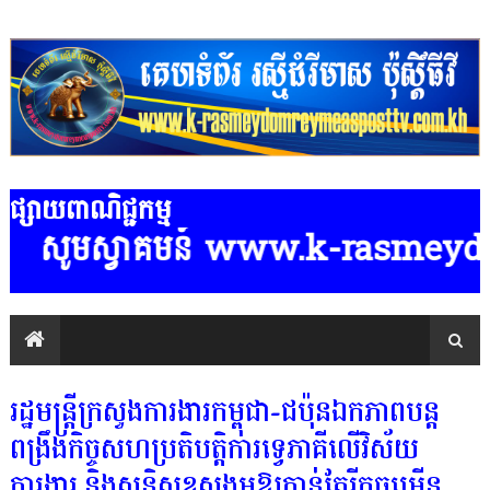
ផ្សាយពាណិជ្ជកម្ម
សូមស្វាគមន៍ www.k-rasmeydomreyme
រដ្ឋមន្ត្រីក្រសួងការងារកម្ពុជា-ជប៉ុនឯកភាពបន្ត
ពង្រឹងកិច្ចសហប្រតិបត្តិការទ្វេភាគីលើវិស័យ
ការងារ និងសន្តិសុខសង្គមឱ្យកាន់តែរីកចម្រើន