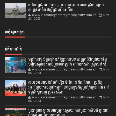
នាវាចម្បាំងបំពាក់មីស៊ីលរបស់អាមេរិក ចល័តឆ្លងកាត់ច្រក
សមុទ្រតៃវ៉ាន់ ជាថ្មីម្តងទៀតហើយ
www.k-rasmeydomreymeasposttv.com.kh
Nov
23, 2021
សន្តិសុខសង្គម
ព័ត៌មានជាតិ
មន្ត្រីជាន់ខ្ពស់ក្រសួងអភិវឌ្ឍន៍ជនបទ ចុះត្រួតពិនិត្យវាយតម្លៃ
បញ្ចប់សុពលភាពចំនួន២គម្រោង នៅឃុំកិះចុង ស្រុកបរកែវ
www.k-rasmeydomreymeasposttv.com.kh
Nov
05, 2024
សម្តេចមហាបវរធិបតី ហ៊ុន ម៉ាណែត ដឹកនាំគណៈប្រតិភូ
អញ្ជើញចាកចេញពីកម្ពុជា ទៅចូលរួមកិច្ចប្រជុំកំពូលនានា នៅ
ទីក្រុងគុនមិញ ប្រទេសចិន
www.k-rasmeydomreymeasposttv.com.kh
Nov
05, 2024
ព្រះករុណា ព្រះមហាក្សត្រ ស្តេចយាងជាព្រះរាជាធិបតី ព្រះរាជ
ពិធីសម្ពោធវិមានរដ្ឋធម្មនុញ្ញ