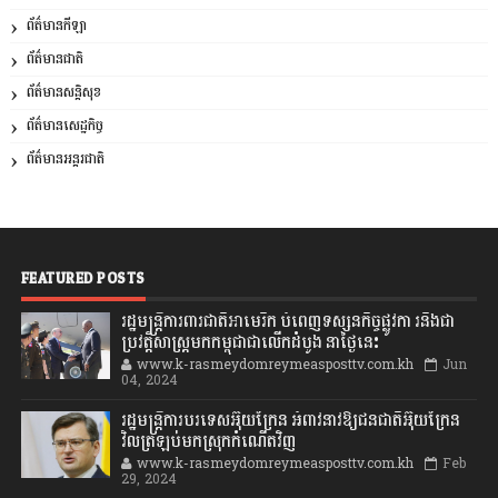
ព័ត៌មានកីឡា
ព័ត៌មានជាតិ
ព័ត៌មានសន្តិសុខ
ព័ត៌មានសេដ្ឋកិច្ច
ព័ត៌មានអន្តរជាតិ
FEATURED POSTS
រដ្ឋមន្រ្តីការពារជាតិអាមេរិក បំពេញទស្សនកិច្ចផ្លូវកា រនិងជា
ប្រវត្តិសាស្រ្តមកកម្ពុជាជាលើកដំបូង នាថ្ងៃនេះ
www.k-rasmeydomreymeasposttv.com.kh
Jun
04, 2024
រដ្ឋមន្ត្រីការបរទេសអ៊ុយក្រែន អំពាវនាវឱ្យជនជាតិអ៊ុយក្រែន
វិលត្រឡប់មកស្រុកកំណើតវិញ
www.k-rasmeydomreymeasposttv.com.kh
Feb
29, 2024