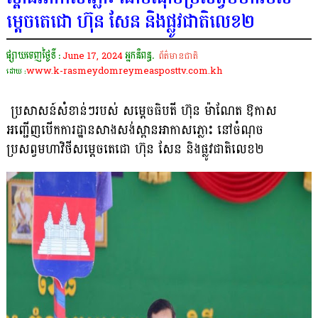
ម្តេចតេជោ ហ៊ុន សែន និងផ្លូវជាតិលេខ២
ផ្សាយចេញថ្ងៃទី :
June 17, 2024
អ្នកនិពន្ធ.
ព័ត៌មានជាតិ
www.k-rasmeydomreymeasposttv.com.kh
ដោយ :
ប្រសាសន៍សំខាន់ៗរបស់ សម្តេចធិបតី ហ៊ុន ម៉ាណែត ឱកាស
អញ្ជើញបើកការដ្ឋានសាងសង់ស្ពានអាកាសភ្លោះ នៅចំណុច
ប្រសព្វមហាវិថីសម្តេចតេជោ ហ៊ុន សែន និងផ្លូវជាតិលេខ២