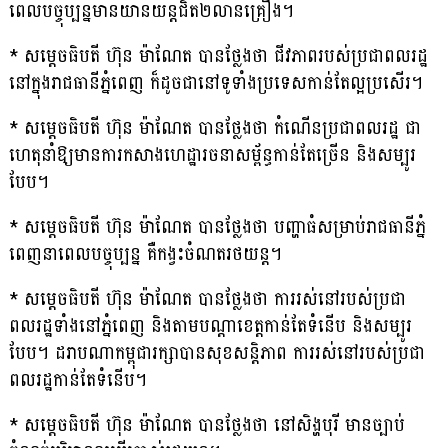
ពេលបច្ចុប្បន្នមានយានយន្តជិត២លានគ្រឿង។
* សម្តេចធិបតី ហ៊ុន ម៉ាណែត បានថ្លែងថា ជីវភាពរបស់ប្រជាពលរដ្ឋ
នៅក្នុងរាជធានីភ្នំពេញ ក៏ដូចជានៅទូទាំងប្រទេសកាន់តែល្អប្រសើរ។
* សម្តេចធិបតី ហ៊ុន ម៉ាណែត បានថ្លែងថា កំណើនប្រជាពលរដ្ឋ ជា
ហេតុនាំឱ្យមានការកសាងហេដ្ឋារចនាសម្ព័ន្ធកាន់តែច្រើន និងសម្បូរ
បែប។
* សម្តេចធិបតី ហ៊ុន ម៉ាណែត បានថ្លែងថា បញ្ហាធំសម្រាប់រាជធានីភ្នំ
ពេញនាពេលបច្ចុប្បន្ន គឺកង្វះចំណតរថយន្ត។
* សម្តេចធិបតី ហ៊ុន ម៉ាណែត បានថ្លែងថា ការរស់នៅរបស់ប្រជា
ពលរដ្ឋទាំងនៅភ្នំពេញ និងតាមបណ្តាខេត្តកាន់តែទំនើប និងសម្បូរ
បែប។ ដរាបណាកម្ពុជារក្សាបានសុខសន្តិភាព ការរស់នៅរបស់ប្រជា
ពលរដ្ឋកាន់តែទំនើប។
* សម្តេចធិបតី ហ៊ុន ម៉ាណែត បានថ្លែងថា នៅសិង្ហបុរី មានច្បាប់