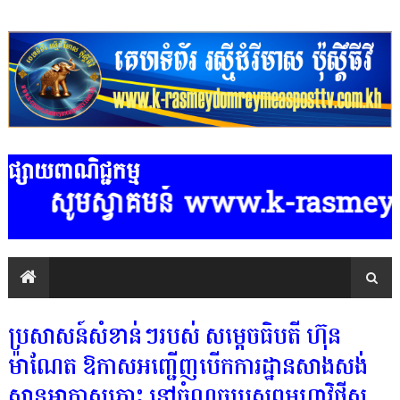
ផ្សាយពាណិជ្ជកម្ម
្វាគមន៍ www.k-rasmeydomreymeaspo
ប្រសាសន៍សំខាន់ៗរបស់ សម្តេចធិបតី ហ៊ុន
ម៉ាណែត ឱកាសអញ្ជើញបើកការដ្ឋានសាងសង់
ស្ពានអាកាសភ្លោះ នៅចំណុចប្រសព្វមហាវិថីស