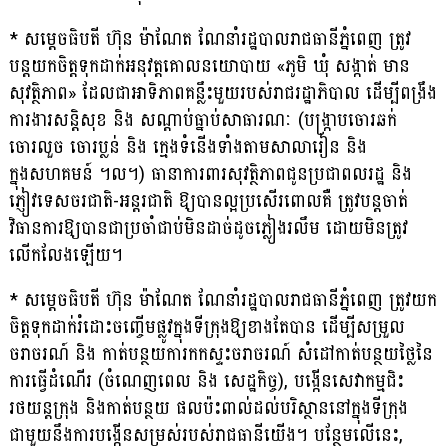
* សម្តេចធិបតី ហ៊ុន ម៉ាណែត ណែនាំរដ្ឋបាលរាជធានីភ្នំពេញ ត្រូវ
បន្តយកចិត្តទុកដាក់អនុវត្តគោលនយោបាយ «ភូមិ ឃុំ សង្កាត់ មាន
សុវត្ថិភាព» ដែលជាអាទិភាពគន្លឹះមួយរបស់រាជរដ្ឋាភិបាល ដើម្បីពង្រឹង
ការងារសន្តិសុខ និង សណ្ដាប់ធ្នាប់សាធារណៈ (បង្ក្រាបចោរឆក់
ចោរលួច ចោរប្លន់ និង ក្មេងទំនើងទាំង​តាមសាលារៀន និង
ក្នុងសហគមន៍ ។ល។) ធានាការពារសុវត្ថិភាពជូន​ប្រជាពលរដ្ឋ និង
ភ្ញៀវទេសចរជាតិ-អន្តរជាតិ ឱ្យបានល្អប្រសើរពោលគឺ ត្រូវបន្តចាត់
វិធានការឱ្យបានជាប្រចាំជាប់មិនដាច់ដូចភ្លៀងរលឹម ដោយមិនត្រូវ
លើកលែងឡើយ។
* សម្តេចធិបតី ហ៊ុន ម៉ាណែត ណែនាំរដ្ឋបាលរាជធានីភ្នំពេញ ត្រូវយក
ចិត្តទុកដាក់រំដោះចញ្ចើម​ផ្លូវក្នុងទីក្រុងឱ្យខាងតែបាន ដើម្បីសម្រួល
ចរាចរណ៍ និង កាត់បន្ថយការកកស្ទះចរាចរណ៍ សំដៅកាត់បន្ថយថ្លៃនៃ
ការធ្វើដំណើរ (ចំណេញពេល និង សេដ្ឋកិច្ច), បង្កើនសេវាកម្មជិះ
រថយន្តក្រុង និងកាត់បន្ថយ ផលប៉ះពាល់ដល់បរិស្ថាននៅក្នុងទីក្រុង
ជាមួយនឹងការបង្កើនសម្រស់របស់រាជធានីយើង។ បន្ថែមលើនេះ,