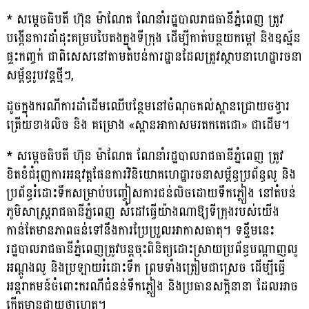
* សម្តេចធិបតី ហ៊ុន ម៉ាណែត ណែនាំរដ្ឋបាលរាជធានីភ្នំពេញ ត្រូវ
បង្កើនការដាំដុះគម្របបៃតងក្នុងទីក្រុង ដើម្បីកាត់បន្ថយកម្ដៅ និងឧស្ម័ន
ផ្ទះកញ្ចក់ ជាពិសេសនៅតាមតំបន់ការដ្ឋានដែលត្រូវស្ថាបនាហេដ្ឋារចនា
សម្ព័ន្ធរូបវន្តថ្មីៗ,
ដូចក្នុងករណីការដាំដើមឈើបន្ថែមនៅចំណុចគល់ស្ពានជ្រោយចង្វារ
ត្រើយខាងលិច និង គម្រោង «ស្ពានអាកាសមរតកតេជោ» ជាដើម។
* សម្តេចធិបតី ហ៊ុន ម៉ាណែត ណែនាំរដ្ឋបាលរាជធានីភ្នំពេញ ត្រូវ
ខិតខំជំរុញការអនុវត្ត​ផែនការ​វិនិយោគហេដ្ឋារចនាសម្ព័ន្ធប្រព័ន្ធលូ និង
ប្រព័ន្ធរំដោះទឹកសម្រាប់បញ្ចៀសការជន់លិចដោយទឹកភ្លៀង នៅតំបន់
ភូមិសាស្ដ្ររាជធានីភ្នំពេញ សំដៅធ្វើយ៉ាងណាឱ្យទីក្រុងរបស់យើង
កាន់តែមានភាពធន់ទៅនឹងការប្រែប្រួលអាកាសធាតុ។ ទន្ទឹមនេះ
រដ្ឋបាលរាជធានីភ្នំពេញត្រូវបន្តចុះពិនិត្យដោះស្រាយប្រព័ន្ធបណ្តាញលូ
អណ្ដូងលូ និងប្រឡាយរំដោះទឹក ព្រមទាំងត្រៀមជាស្រេច ដើម្បីធ្វើ
អន្តរាគមន៍ចំពោះករណីជំនន់ទឹកភ្លៀង និងប្រធានសក្ដិនានា ដែលអាច
កើតមានជាយថាហេតុ។