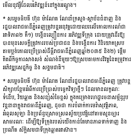
មើលនូវអ្វីដែលអភិវឌ្ឍន៍នៅក្នុងអណ្តូង។
* សម្តេចធិបតី ហ៊ុន ម៉ាណែត ណែនាំក្រសួង-ស្ថាប័នជំនាញ និង
រដ្ឋបាលរាជធានីភ្នំពេញ​ត្រូវបន្តអនុវត្តដោយឈរលើគោលការណ៍ជា
អាទិភាព២ គឺ១) បង្កើនល្បឿនការ អភិវឌ្ឍទីក្រុង ដោយត្រូវដើរឱ្យ
បានមុនសេចក្តីត្រូវការរបស់ប្រជាជន និងបង្កើនការ វិនិយោគស្រប
តាមប្លង់គោលប្រើប្រាស់ដីធ្លីរាជធានីភ្នំពេញឆ្នាំ២០៣៥ និង២) ផ្តើម
គិតពី​កិច្ចការសាងសង់ សំណង់នីមួយៗឱ្យស្របតាមការវិវត្តនៃតម្រូវការ
អភិវឌ្ឍសេដ្ឋកិច្ច និង សង្គមជាតិ។
* សម្តេចធិបតី ហ៊ុន ម៉ាណែត ណែនាំរដ្ឋបាលរាជធានីភ្នំពេញ ត្រូវបន្ត
សិក្សាបន្ថែមអំពីការប្រើប្រាស់បច្ចេកវិទ្យាថ្មីៗ ដែលមានលក្ខណៈ
ទំនើប, វ័យឆ្លាត និងសន្សំសំចៃខ្ពស់ ក្នុងគម្រោងហេដ្ឋារចនាសម្ព័ន្ធរូប
វន្តនានាក្នុងរាជធានីភ្នំពេញ, ដូចជា ការបំពាក់កាមេរ៉ាសុវត្ថិភាព,
អំពូលសូឡា និងប្រព័ន្ធស្រោចស្រពស្វ័យប្រវត្តិនៅតាម​សួនច្បារ
សាធារណៈ ដើម្បីឱ្យទីក្រុងរបស់យើងកាន់តែមានភាពទាក់ទាញ និង
ប្រណីត ស័ក្តិសមជាទីក្រុងឆ្លាតអាស៊ាន។