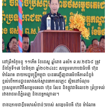
នៅព្រឹកថ្ងៃចន្ទ ១១កើត ខែជេស្ឋ ឆ្នាំរោង ឆស័ក ព.ស.២៥៦៨ ត្រូវ
នឹងថ្ងៃទី​១៧ ខែមិថុនា ឆ្នាំ២០២៤នេះ សម្តេចមហាបវរធិបតី ហ៊ុន
ម៉ាណែត នាយករដ្ឋមន្ត្រីកម្ពុជា បានអញ្ជើញជាអធិបតីភាពដ៏ខ្ពង់
ខ្ពស់បើកការដ្ឋានសាងសង់ស្ពានអាកាសភ្លោះ ស្ថិតនៅចំណុច​
ប្រសព្វមហាវិថីសម្តេចតេជោ ហ៊ុន សែន និងផ្លូវជាតិលេខ២ ព្រំប្រទល់
រវាង​រាជធានី​ភ្នំពេញ និងខេត្តកណ្តាល។
ខាងក្រោមជាខ្លឹមសារសំខាន់ៗរបស់ សម្តេចធិបតី ហ៊ុន ម៉ាណែត