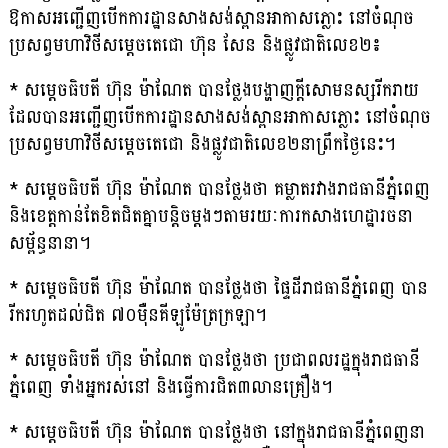
ឱកាសអញ្ជើញបើកការដ្ឋានសាងសង់ស្ពានអាកាសភ្លោះ នៅចំណុច
ប្រសព្វមហាវិថីសម្តេចតេជោ ហ៊ុន សែន និងផ្លូវជាតិលេខ២៖
* សម្តេចធិបតី ហ៊ុន ម៉ាណែត បានថ្លែងបង្ហាញក្តីសោមនស្សរីករាយ
ដែលបានអញ្ជើញបើកការដ្ឋានសាងសង់ស្ពានអាកាសភ្លោះ នៅចំណុច
ប្រសព្វមហាវិថីសម្តេចតេជោ និងផ្លូវជាតិលេខ២នាព្រឹកថ្ងៃនេះ។
* សម្តេចធិបតី ហ៊ុន ម៉ាណែត បានថ្លែងថា គម្លាតរវាងរាជធានីភ្នំពេញ
និងខេត្តកាន់តែខិតជិតគ្នាបន្តិចម្តងៗតាមរយៈការកសាងហេដ្ឋារចនា
សម្ព័ន្ធនានា។
* សម្តេចធិបតី ហ៊ុន ម៉ាណែត បានថ្លែងថា ផ្ទៃដីរាជធានីភ្នំពេញ បាន
រីករហូតដល់ជិត ៧០ម៉ឺនគីឡូម៉ែត្រក្រឡា។
* សម្តេចធិបតី ហ៊ុន ម៉ាណែត បានថ្លែងថា ប្រជាពលរដ្ឋក្នុងរាជធានី
ភ្នំពេញ ទាំងអ្នករស់នៅ និងធ្វើការជិត៣លានគ្រឿង។
* សម្តេចធិបតី ហ៊ុន ម៉ាណែត បានថ្លែងថា នៅក្នុងរាជធានីភ្នំពេញនា