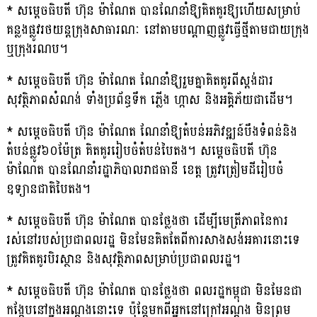
* សម្តេចធិបតី ហ៊ុន ម៉ាណែត បានណែនាំឱ្យគិតគូរឱ្យហើយសម្រាប់
គន្លងផ្លូវរថយន្តក្រុងសាធារណៈ នៅតាមបណ្តាញផ្លូវធ្វើថ្មីតាមជាយក្រុង
ឬក្រុងរណប។
* សម្តេចធិបតី ហ៊ុន ម៉ាណែត ណែនាំឱ្យរួមគ្នាគិតគូរពីស្តង់ដារ
សុវត្ថិភាពសំណង់ ទាំងប្រព័ន្ធទឹក ភ្លើង ហ្កាស និងអគ្គិភ័យជាដើម។
* សម្តេចធិបតី ហ៊ុន ម៉ាណែត ណែនាំឱ្យតំបន់អភិវឌ្ឍន៍បឹងទំពន់និង
តំបន់ផ្លូវ៦០ម៉ែត្រ គិតគូររៀបចំតំបន់បៃតង។ សម្តេចធិបតី ហ៊ុន
ម៉ាណែត បានណែនាំរដ្ឋាភិបាលរាជធានី ខេត្ត ត្រូវត្រៀមដីរៀបចំ
ឧទ្យានជាតិបៃតង។
* សម្តេចធិបតី ហ៊ុន ម៉ាណែត បានថ្លែងថា ដើម្បីមេត្រីភាពនៃការ
រស់នៅរបស់ប្រជាពលរដ្ឋ មិនមែនគិតតែពីការសាងសង់អគារនោះទេ
ត្រូវគិតគូរបិរស្ថាន និងសុវត្ថិភាពសម្រាប់ប្រជាពលរដ្ឋ។
* សម្តេចធិបតី ហ៊ុន ម៉ាណែត បានថ្លែងថា ពលរដ្ឋកម្ពុជា មិនមែនជា
កង្កែបនៅក្នុងអណ្តូងនោះទេ ប៉ុន្តែមកពីអ្នកនៅក្រៅអណ្តូង មិនព្រម