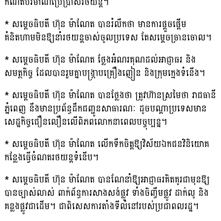
កំណត់បរិមាណប្រើប្រាស់រថយន្ត។
* សម្តេចធិបតី ហ៊ុន ម៉ាណែត បានរំលឹកថា មានការផ្តួចផ្តើម
គំនិតហាមមិនឱ្យនាំរថយន្តចាស់ចូលប្រទេស តែសម្តេចច្រានចោល។
* សម្តេចធិបតី ហ៊ុន ម៉ាណែត ថ្លែងអំណរគុណដល់អាជ្ញាធរ និង
សមត្ថកិច្ច ដែលបានរួមគ្នាបង្ក្រាបគ្រឿងញៀន និងក្រុមក្មេងទំនើង។
* សម្តេចធិបតី ហ៊ុន ម៉ាណែត បានថ្លែងថា ត្រូវហ៊ានស្រមៃថា រាជធានី
ភ្នំពេញ នឹងមានប្រព័ន្ធដឹកជញ្ជូនសាធារណៈ ដូចបណ្តាប្រទេសមាន
សេដ្ឋកិច្ចជឿនលឿនលើពិភពលោកនាពេលបច្ចុប្បន្ន។
* សម្តេចធិបតី ហ៊ុន ម៉ាណែត លើកទឹកចិត្តឱ្យវិស័យឯកជនវិនិយោគ
កន្លែងធ្វើចំណតរថយន្តទំនើប។
* សម្តេចធិបតី ហ៊ុន ម៉ាណែត បានណែនាំឱ្យអាជ្ញាធរគិតគូរជាមុនឱ្យ
បានច្បាស់លាស់ ពាក់ព័ន្ធការសាងសង់ផ្លូវ ទាំងចិញ្ចឹមផ្លូវ ដាក់លូ និង
គន្លងផ្លូវជាដើម។ ជាពិសេសការតាំងទីលំនៅរបស់ប្រជាពលរដ្ឋ។