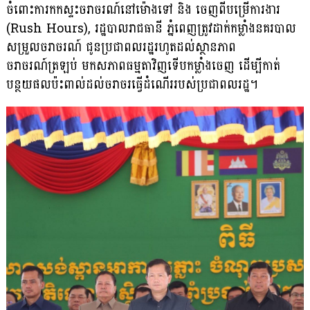
ចំពោះការកកស្ទះចរាចរណ៍នៅម៉ោងទៅ និង ចេញពីបម្រើការងារ
(Rush Hours), រដ្ឋបាលរាជធានី ភ្នំពេញត្រូវដាក់កម្លាំងនគរបាល
សម្រួលចរាចរណ៍ ជូនប្រជាពលរដ្ឋរហូតដល់ស្ថានភាព
ចរាចរណ៍ត្រឡប់ មកសភាពធម្មតាវិញទើបកម្លាំងចេញ ដើម្បីកាត់
បន្ថយផលប៉ះពាល់ដល់ចរាចរធ្វើដំណើររបស់ប្រជាពលរដ្ឋ។