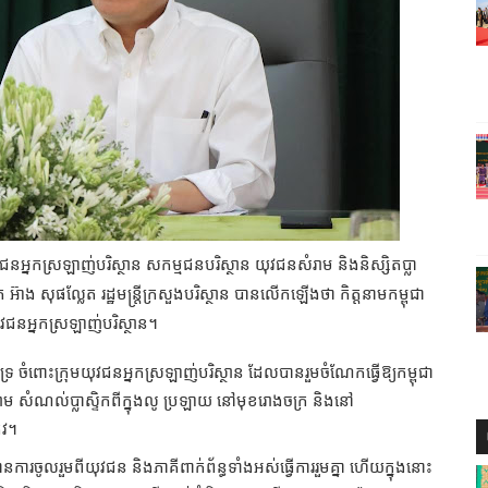
អ្នកស្រឡាញ់បរិស្ថាន សកម្មជនបរិស្ថាន យុវជនសំរាម និងនិស្សិតប្លា
៊ាង សុផល្លែត រដ្ឋមន្រ្តីក្រសួងបរិស្ថាន បានលើកឡើងថា កិត្តនាមកម្ពុជា
វជនអ្នកស្រឡាញ់បរិស្ថាន។
 ចំពោះក្រុមយុវជនអ្នកស្រឡាញ់បរិស្ថាន ដែលបានរួមចំណែកធ្វើឱ្យកម្ពុជា
ម សំណល់ប្លាស្ទិកពីក្នុងលូ ប្រឡាយ នៅមុខរោងចក្រ និងនៅ
ូវ។
ូវមានការចូលរួមពីយុវជន និងភាគីពាក់ព័ន្ធទាំងអស់ធ្វើការរួមគ្នា ហើយក្នុងនោះ