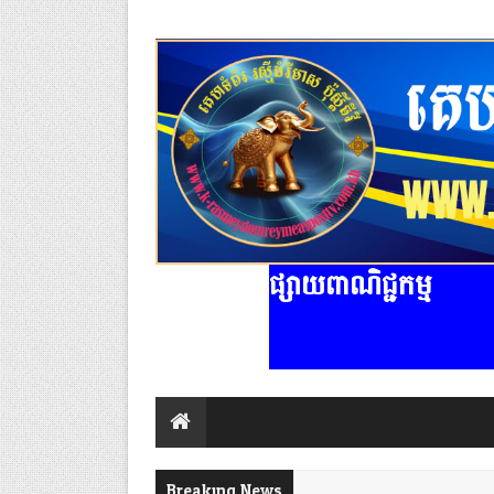
ផ្សាយពាណិជ្ជកម្ម
Breaking News