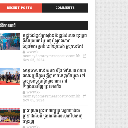
RECENT POSTS
COMMENTS
ព័ត៌មានជាតិ
មន្ត្រីជាន់ខ្ពស់ក្រសួងអភិវឌ្ឍន៍ជនបទ ចុះត្រួត
ពិនិត្យវាយតម្លៃបញ្ចប់សុពលភាព
ចំនួន២គម្រោង នៅឃុំកិះចុង ស្រុកបរកែវ
www.k-
rasmeydomreymeasposttv.com.kh
Nov 05, 2024
សម្តេចមហាបវរធិបតី ហ៊ុន ម៉ាណែត ដឹកនាំ
គណៈប្រតិភូអញ្ជើញចាកចេញពីកម្ពុជា ទៅ
ចូលរួមកិច្ចប្រជុំកំពូលនានា នៅ
ទីក្រុងគុនមិញ ប្រទេសចិន
www.k-
rasmeydomreymeasposttv.com.kh
Nov 05, 2024
ព្រះករុណា ព្រះមហាក្សត្រ ស្តេចយាងជា
ព្រះរាជាធិបតី ព្រះរាជពិធីសម្ពោធវិមានរដ្ឋ
ធម្មនុញ្ញ
www.k-