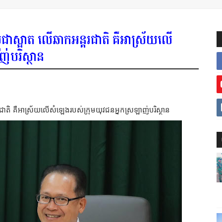
មកម្ពុជាស្អាត លើឆាកអន្តរជាតិ គឺអាស្រ័យលើ
់បរិស្ថាន
កអន្តរជាតិ គឺអាស្រ័យលើសំឡេងរបស់ក្រុមយុវជនអ្នកស្រឡាញ់បរិស្ថាន