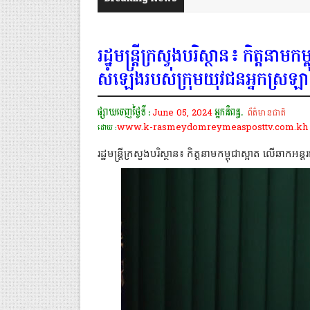
រដ្ឋមន្រ្តីក្រសួងបរិស្ថាន៖ កិត្តនា
សំឡេងរបស់ក្រុមយុវជនអ្នកស្រឡាញ
ផ្សាយចេញថ្ងៃទី :
June 05, 2024
អ្នកនិពន្ធ.
ព័ត៌មានជាតិ
www.k-rasmeydomreymeasposttv.com.kh
ដោយ :
រដ្ឋមន្រ្តីក្រសួងបរិស្ថាន៖ កិត្តនាមកម្ពុជាស្អាត លើឆា