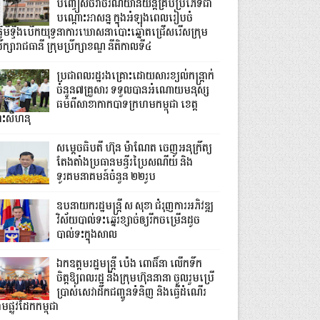
បញ្ចៀសចរាចរណ៍យានយន្តគ្រប់ប្រភេទជា
បណ្តោះអាសន្ន ក្នុងអំឡុងពេលរៀបចំ
្វើមីទ្ទីងបើកយុទ្ធនាការឃោសនាបោះឆ្នោតជ្រើសរើសក្រុម
រឹក្សារាជធានី ក្រុមប្រឹក្សាខណ្ឌ នីតិកាលទី៤
ប្រជាពលរដ្ឋរងគ្រោះដោយសារខ្យល់កន្ត្រាក់
ចំនួន៧គ្រួសារ ទទួលបានអំណោយមនុស្ស
ធម៌ពីសាខាកាកបាទក្រហមកម្ពុជា ខេត្ត
្រះសីហនុ
សម្តេចធិបតី ហ៊ុន ម៉ាណែត ចេញអនុក្រឹត្យ
តែងតាំងប្រធានមន្ទីរប្រៃសណីយ៍ និង
ទូរគមនាគមន៍ចំនួន ២២រូប
ឧបនាយករដ្ឋមន្ដ្រី ស សុខា ជំរុញការអភិវឌ្ឍ
វិស័យបាល់ទះឆ្នេរខ្សាច់ឲ្យរីកចម្រើនដូច
បាល់ទះក្នុងសាល
ឯកឧត្តមរដ្ឋមន្ត្រី ប៉េង ពោធិ៍នា លើកទឹក
ចិត្តឱ្យពលរដ្ឋ និងក្រុមហ៊ុននានា ចូលរួមប្រើ
ប្រាស់សេវាដឹកជញ្ជូនទំនិញ និងធ្វើដំណើរ
មផ្លូវដែកកម្ពុជា