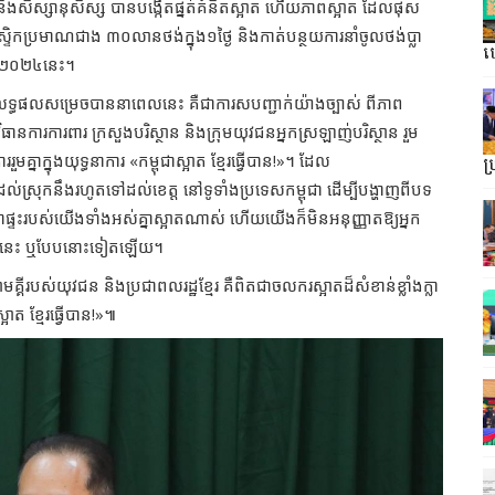
ឋ និងសិស្សានុសិស្ស បានបង្កើតផ្នត់គំនិតស្អាត ហើយភាពស្អាត ដែលផុស
ាស្ទិកប្រមាណជាង ៣០លានថង់ក្នុង១ថ្ងៃ និងកាត់បន្ថយការនាំចូលថង់ប្លា
ហ្
នាំ២០២៤នេះ។
្ធផលសម្រេចបាននាពេលនេះ គឺជាការសបញ្ជាក់យ៉ាងច្បាស់ ពីភាព
នការការពារ ក្រសួងបរិស្ថាន និងក្រុមយុវជនអ្នកស្រឡាញ់បរិស្ថាន រួម
គ្នាក្នុងយុទ្ធនាការ «កម្ពុជាស្អាត ខ្មែរធ្វើបាន!»។ ដែល
ប
ល់ស្រុកនឹងរហូតទៅដល់ខេត្ត នៅទូទាំងប្រទេសកម្ពុជា ដើម្បីបង្ហាញពីបទ
ាផ្ទះរបស់យើងទាំងអស់គ្នាស្អាតណាស់ ហើយយើងក៏មិនអនុញ្ញាតឱ្យអ្នក
ាបែបនេះ ឬបែបនោះទៀតឡើយ។
្គីរបស់យុវជន និងប្រជាពលរដ្ឋខ្មែរ គឺពិតជាចលករស្អាតដ៏សំខាន់ខ្លាំងក្លា
្អាត ខ្មែរធ្វើបាន!»៕