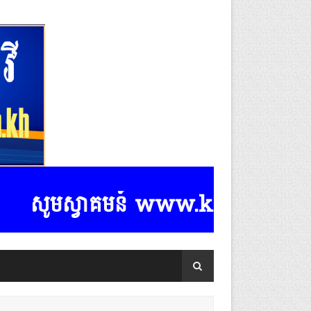
ូមស្វាគមន៍ www.k-rasmeydomreymeas