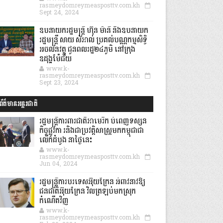
rasmeydomreymeasposttv.com.kh
Sept 24, 2024
ឧបនាយករដ្ឋមន្ដ្រី ហ៊ុន ម៉ានី និងឧបនាយក
រដ្ឋមន្ដ្រី សាយ សំអាល់ ប្រគល់បណ្ណកម្មសិទ្ធិ
អចលនវត្ថុ ជូនពលរដ្ឋ២៤ភូមិ នៅក្រុង
ឧដុង្គម៉ែជ័យ
www.k-
rasmeydomreymeasposttv.com.kh
Sept 23, 2024
ព័ត៌មានអន្តរជាតិ
រដ្ឋមន្រ្តីការពារជាតិអាមេរិក បំពេញទស្សន
កិច្ចផ្លូវកា រនិងជាប្រវត្តិសាស្រ្តមកកម្ពុជាជា
លើកដំបូង នាថ្ងៃនេះ
www.k-
rasmeydomreymeasposttv.com.kh
Jun 04, 2024
រដ្ឋមន្ត្រីការបរទេសអ៊ុយក្រែន អំពាវនាវឱ្យ
ជនជាតិអ៊ុយក្រែន វិលត្រឡប់មកស្រុក
កំណើតវិញ
www.k-
rasmeydomreymeasposttv.com.kh