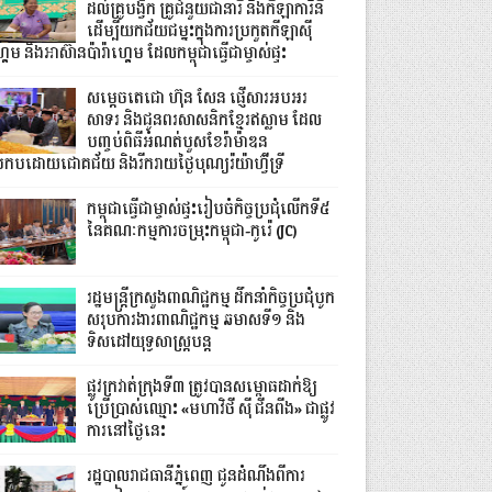
ដល់គ្រូបង្វឹក គ្រូជំនួយជានារី និងកីឡាការិនី
ដើម្បីយកជ័យជម្នះក្នុងការប្រកួតកីឡាស៊ី
គេម និងអាស៊ានប៉ារ៉ាហ្គេម ដែលកម្ពុជាធ្វើជាម្ចាស់ផ្ទះ
សម្ដេចតេជោ ហ៊ុន សែន ផ្ញើសារអបអរ
សាទរ និងជូនពរសាសនិកខ្មែរឥស្លាម ដែល
បញ្ចប់ពិធីអំណត់បួសខែរ៉ាម៉ាឌន
្រកបដោយជោគជ័យ និងរីករាយថ្ងៃបុណ្យរ៉យ៉ាហ៊្វីទ្រី
កម្ពុជាធ្វើជាម្ចាស់ផ្ទះរៀបចំកិច្ចប្រជុំលើកទី៥
នៃគណៈកម្មការចម្រុះកម្ពុជា-កូរ៉េ (JC)
រដ្ឋមន្ត្រីក្រសួងពាណិជ្ជកម្ម ដឹកនាំកិច្ចប្រជុំបូក
សរុបការងារពាណិជ្ជកម្ម ឆមាសទី១ និង
ទិសដៅយុទ្ធសាស្រ្តបន្ត
ផ្លូវក្រវាត់ក្រុងទី៣ ត្រូវបានសម្ពោធដាក់ឱ្យ
ប្រើប្រាស់ឈ្មោះ «មហាវិថី ស៊ី ជីនពីង» ជាផ្លូវ
ការនៅថ្ងៃនេះ
រដ្ឋបាលរាជធានីភ្នំពេញ ជូនដំណឹងពីការ