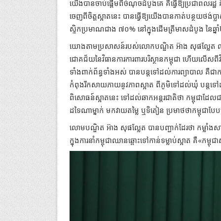
យើងបានចាប់ផ្តើមពីចំណុចដំបូងគេ គឺធ្វើឱ្យប្រជាពលរដ្
ចេញពីចិត្តស្អាតនេះ បានធ្វើឱ្យយើងបានកាត់បន្ថយថង់ប្ល
ស្ទិកប្រមាណជាង ៧០% នៅក្នុងដើមត្រីមាសដំបូង នៃឆ្
យោងតាមប្រសាសន៍របស់លោកបណ្ឌិត អ៊ាង សុផល្លែត លទ
ជោគជ័យនៃវិធានការការពារបរិស្ថានកម្ពុជា ហើយលើសពីវិធា
ទាំងពាក់ព័ន្ធទាំងអស់ បានបន្តទៅដល់ការព្យាបាល គឺជាការរួម
កំពុងរីកសាយភាយនូវភាពស្អាត ពីភូមិទៅដល់ឃុំ បន្តទៅដ
ពិសោធន៍ស្អាតនេះ ទៅដល់ឆាកអន្តរជាតិថា កម្ពុជាដែលជ
ដទៃណាម្នាក់ មកវាយតម្លៃ ឬទិតៀន ប្រមាថថាកម្ពុជ
លោមបណ្ឌិត អ៊ាង សុផល្លែត បានបញ្ជាក់ដែរថា កម្លាំងសាមគ
ក្នុងការនាំកម្ពុជាឈានឆ្ពោះទៅកាន់ទម្លាប់ស្អាត គឺ«កម្ពុជាស