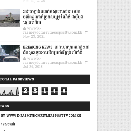
Feb 29, 2024
នាវាចម្បាំងបំពាក់មីស៊ីលរបស់អាមេរិក
ចល័តឆ្លងកាត់ច្រកសមុទ្រតៃវ៉ាន់ ជាថ្មីម្តង
ទៀតហើយ
www.k-
rasmeydomreymeasposttv.com.kh
Nov 23, 2021
BREAKING NEWS: មានហេតុការណ៍ផ្ទុះនៅ
ជិតស្ថានទូតអាមេរិកប្រចាំទីក្រុងប៉េកាំង
www.k-
rasmeydomreymeasposttv.com.kh
Jul 26, 2018
TOTAL PAGEVIEWS
2
3
1
0
0
TAGS
BY: WWW.K-RASMEYDOMREYMEASPOSTTV.COM.KH
ទេសចរណ៍