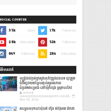
SOCIAL COUNTER
3.5k
1.7k
Likes
Followers
2.8k
524
Subscribes
Followers
849
286
Followers
Subscribes
ព័ត៌មានជាតិ
មន្ត្រីជាន់ខ្ពស់ក្រសួងអភិវឌ្ឍន៍ជនបទ ចុះត្រួត
ពិនិត្យវាយតម្លៃបញ្ចប់សុពលភាព
ចំនួន២គម្រោង នៅឃុំកិះចុង ស្រុកបរកែវ
www.k-
rasmeydomreymeasposttv.com.kh
Nov 05, 2024
សម្តេចមហាបវរធិបតី ហ៊ុន ម៉ាណែត ដឹកនាំ