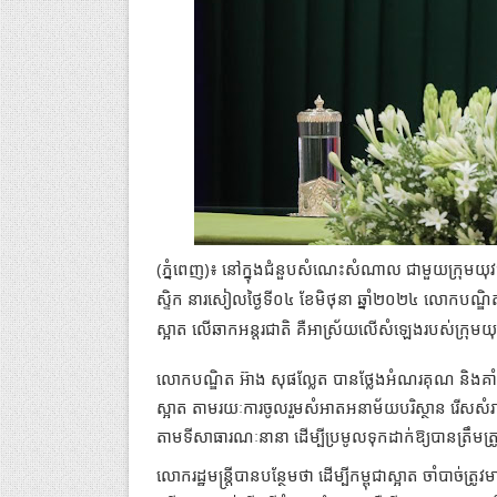
(ភ្នំពេញ)៖ នៅក្នុងជំនួបសំណេះសំណាល ជាមួយក្រុមយុវជន
ស្ទិក នារសៀលថ្ងៃទី០៤ ខែមិថុនា ឆ្នាំ២០២៤ លោកបណ្ឌិត អ
ស្អាត លើឆាកអន្តរជាតិ គឺអាស្រ័យលើសំឡេងរបស់ក្រុមយុ
លោកបណ្ឌិត អ៊ាង សុផល្លែត បានថ្លែងអំណរគុណ និងគាំទ្រ
ស្អាត តាមរយៈការចូលរួមសំអាតអនាម័យបរិស្ថាន រើសសំរា
តាមទីសាធារណៈនានា ដើម្បីប្រមូលទុកដាក់ឱ្យបានត្រឹមត្រ
លោករដ្ឋមន្រ្តីបានបន្ថែមថា ដើម្បីកម្ពុជាស្អាត ចាំបាច់ត្រ