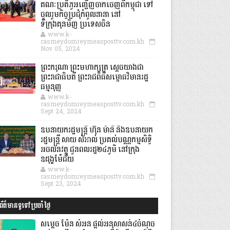
គណៈប្រតិភូអញ្ជើញចាកចេញពីកម្ពុជា ទៅ
ចូលរួមកិច្ចប្រជុំកំពូលនានា នៅ
ទីក្រុងគុនមិញ ប្រទេសចិន
www.k-
rasmeydomreymeasposttv.com.kh
Nov 05, 2024
ព្រះករុណា ព្រះមហាក្សត្រ ស្តេចយាងជា
ព្រះរាជាធិបតី ព្រះរាជពិធីសម្ពោធវិមានរដ្ឋ
ធម្មនុញ្ញ
www.k-
rasmeydomreymeasposttv.com.kh
Sept 24, 2024
ឧបនាយករដ្ឋមន្ដ្រី ហ៊ុន ម៉ានី និងឧបនាយក
រដ្ឋមន្ដ្រី សាយ សំអាល់ ប្រគល់បណ្ណកម្មសិទ្ធិ
អចលនវត្ថុ ជូនពលរដ្ឋ២៤ភូមិ នៅក្រុង
ឧដុង្គម៉ែជ័យ
www.k-
rasmeydomreymeasposttv.com.kh
Sept 23, 2024
ព័ត៌មានទូទៅប្រចាំថ្ងៃ
សម្តេច ម៉ែន សំអន ផ្តល់អនុសាសន៍៤ចំណុច