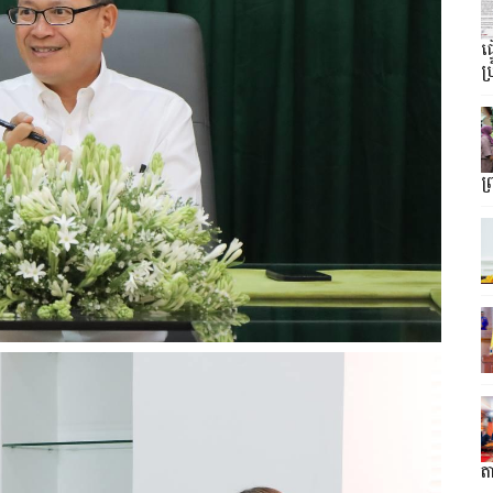
ធ
ប្
ព
តា