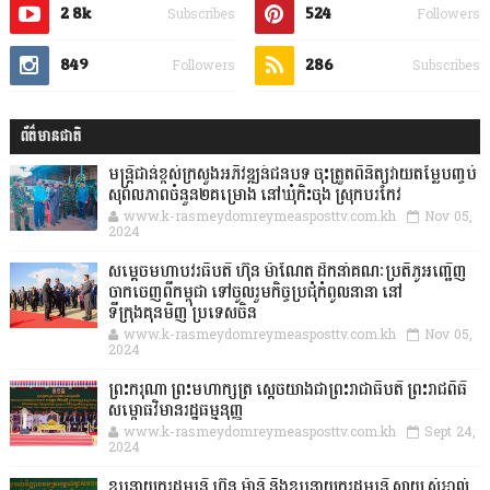
2.8k
524
Subscribes
Followers
849
286
Followers
Subscribes
ព័ត៌មានជាតិ
មន្ត្រីជាន់ខ្ពស់ក្រសួងអភិវឌ្ឍន៍ជនបទ ចុះត្រួតពិនិត្យវាយតម្លៃបញ្ចប់
សុពលភាពចំនួន២គម្រោង នៅឃុំកិះចុង ស្រុកបរកែវ
www.k-rasmeydomreymeasposttv.com.kh
Nov 05,
2024
សម្តេចមហាបវរធិបតី ហ៊ុន ម៉ាណែត ដឹកនាំគណៈប្រតិភូអញ្ជើញ
ចាកចេញពីកម្ពុជា ទៅចូលរួមកិច្ចប្រជុំកំពូលនានា នៅ
ទីក្រុងគុនមិញ ប្រទេសចិន
www.k-rasmeydomreymeasposttv.com.kh
Nov 05,
2024
ព្រះករុណា ព្រះមហាក្សត្រ ស្តេចយាងជាព្រះរាជាធិបតី ព្រះរាជពិធី
សម្ពោធវិមានរដ្ឋធម្មនុញ្ញ
www.k-rasmeydomreymeasposttv.com.kh
Sept 24,
2024
ឧបនាយករដ្ឋមន្ដ្រី ហ៊ុន ម៉ានី និងឧបនាយករដ្ឋមន្ដ្រី សាយ សំអាល់