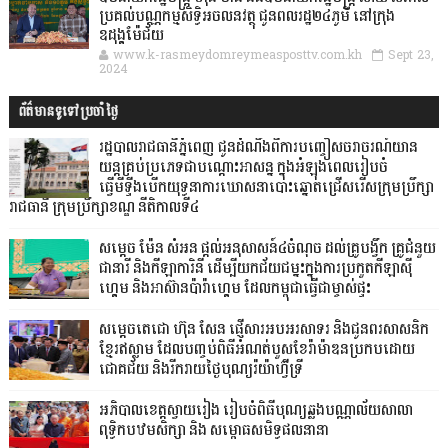
ប្រគល់បណ្ណកម្មសិទ្ធិអចលនវត្ថុ ជូនពលរដ្ឋ២៤ភូមិ នៅក្រុង
ឧដុង្គម៉ែជ័យ
www.k-rasmeydomreymeasposttv.com.kh
Sept 23,
2024
ព័ត៌មានទូទៅប្រចាំថ្ងៃ
រដ្ឋបាលរាជធានីភ្នំពេញ ជូនដំណឹងពីការបញ្ចៀសចរាចរណ៍យាន
យន្តគ្រប់ប្រភេទជាបណ្តោះអាសន្ន ក្នុងអំឡុងពេលរៀបចំ
ធ្វើមីទ្ទីងបើកយុទ្ធនាការឃោសនាបោះឆ្នោតជ្រើសរើសក្រុមប្រឹក្សា
រាជធានី ក្រុមប្រឹក្សាខណ្ឌ នីតិកាលទី៤
សម្តេច ម៉ែន សំអន ផ្តល់អនុសាសន៍៤ចំណុច ដល់គ្រូបង្វឹក គ្រូជំនួយ
ជានារី និងកីឡាការិនី ដើម្បីយកជ័យជម្នះក្នុងការប្រកួតកីឡាស៊ី
ហ្គេម និងអាស៊ានប៉ារ៉ាហ្គេម ដែលកម្ពុជាធ្វើជាម្ចាស់ផ្ទះ
សម្ដេចតេជោ ហ៊ុន សែន ផ្ញើសារអបអរសាទរ និងជូនពរសាសនិក
ខ្មែរឥស្លាម ដែលបញ្ចប់ពិធីអំណត់បួសខែរ៉ាម៉ាឌនប្រកបដោយ
ជោគជ័យ និងរីករាយថ្ងៃបុណ្យរ៉យ៉ាហ៊្វីទ្រី
អភិបាលខេត្តស្វាយរៀង រៀបចំពិធីបុណ្យឆ្លងបណ្ណាល័យសាលា
ពុទ្ធិកបឋមសិក្សា និង សម្ពោធសមិទ្ធផលនានា