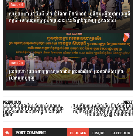
ព័ត៌មានជាតិ
សម្តេចមហាបវរធិបតី ហ៊ុន ម៉ាណែត ដឹកនាំគណៈប្រតិភូអញ្ជើញចាកចេញពី
កម្ពុជា ទៅចូលរួមកិច្ចប្រជុំកំពូលនានា នៅទីក្រុងគុនមិញ ប្រទេសចិន
ព័ត៌មានជាតិ
ព្រះករុណា ព្រះមហាក្សត្រ ស្តេចយាងជាព្រះរាជាធិបតី ព្រះរាជពិធីសម្ពោធ
វិមានរដ្ឋធម្មនុញ្ញ
PREVIOUS
NEXT
អភិបាលខេត្តតាកែវ នាំយកអំណោយ
រដ្ឋមន្រ្តីក្រសួងអធិការកិច្ច ដឹកនាំកិច្ចប្រជុំ
កាកបាទក្រហមចែកជូនប្រជាពលរដ្ឋរង
ជាមួយមន្ត្រីនៃអគ្គនាយកដ្ឋានរដ្ឋបាល
គ្រោះ ដោយសារខ្យល់កន្រ្តាក់ នៅស្រុក
កិច្ចការទូទៅ ដើម្បីតាមដានត្រួតពិនិត្យ
ត្រាំកក់
និងវាយតម្លៃវឌ្ឍនភាពការងារ
POST
COMMENT
BLOGGER
DISQUS
FACEBOOK