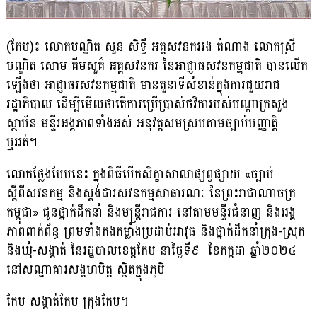
(កែប)៖ លោកបណ្ឌិត សួន សិទ្ធី អគ្គសវនកររង តំណាង លោកស្រី
បណ្ឌិត សោម គីមសួគ៌ អគ្គសវនករ នៃអាជ្ញាធសវនកម្មជាតិ បានលើក
ឡើងថា អាជ្ញាធរសវនកម្មជាតិ មានតួនាទីសំខាន់ក្នុងការជួយរាជ
រដ្ឋាភិបាល ដើម្បីមើលថាតើការប្រើប្រាស់ថវិការបស់បណ្តាក្រសួង
ស្ថាប័ន មន្ទីរអង្គភាពទាំងអស់ អនុវត្តសមស្របតាមច្បាប់បញ្ញាត្តិ
ឬអត់។
លោកថ្លែងបែបនេះ ក្នុងពិធីបើកសិក្ខាសាលាផ្សព្វផ្សាយ «ច្បាប់
ស្តីពីសវនកម្ម និងស្តង់ដារសវនកម្មសាធារណៈ នៃព្រះរាជាណាចក្រ
កម្ពុជា» ជូនថ្នាក់ដឹកនាំ និងមន្ត្រីរាជការ នៅតាមមន្ទីរជំនាញ និងអង្គ
ភាពពាក់ព័ន្ធ ព្រមទាំងកងកម្លាំងប្រដាប់អាវុធ និងថ្នាក់ដឹកនាំក្រុង-ស្រុក
និងឃុំ-សង្កាត់ នៃរដ្ឋបាលខេត្តកែប នាថ្ងៃទី៩ ខែកក្កដា ឆ្នាំ២០២៤
នៅសណ្ឋាគារសង្គហមិត្ត ស្ថិតក្នុងភូមិ
កែប សង្កាត់កែប ក្រុងកែប។