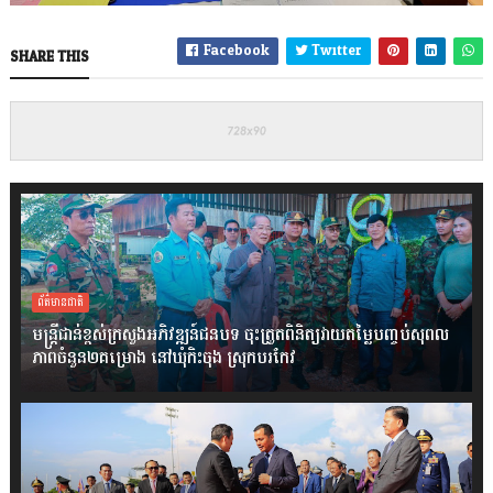
Facebook
Twitter
SHARE THIS
ព័ត៌មានជាតិ
មន្ត្រីជាន់ខ្ពស់ក្រសួងអភិវឌ្ឍន៍ជនបទ ចុះត្រួតពិនិត្យវាយតម្លៃបញ្ចប់សុពល
ភាពចំនួន២គម្រោង នៅឃុំកិះចុង ស្រុកបរកែវ