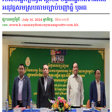
អនុវត្តសមស្របតាមច្បាប់បញ្ញាត្តិ ឬអត
ផ្សាយចេញថ្ងៃទី :
July 10, 2024
អ្នកនិពន្ធ.
ព័ត៌មានជាតិ
www.k-rasmeydomreymeasposttv.com.kh
ដោយ :