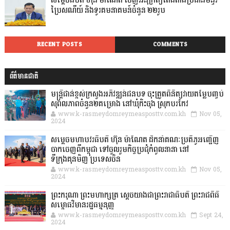
សម្តេចធិបតី ហ៊ុន ម៉ាណែត ចេញអនុក្រឹត្យតែងតាំងប្រធានមន្ទីរ
ប្រៃសណីយ៍ និងទូរគមនាគមន៍ចំនួន ២២រូប
RECENT POSTS
COMMENTS
ព័ត៌មានជាតិ
មន្ត្រីជាន់ខ្ពស់ក្រសួងអភិវឌ្ឍន៍ជនបទ ចុះត្រួតពិនិត្យវាយតម្លៃបញ្ចប់
សុពលភាពចំនួន២គម្រោង នៅឃុំកិះចុង ស្រុកបរកែវ
www.k-rasmeydomreymeasposttv.com.kh
Nov 05,
2024
សម្តេចមហាបវរធិបតី ហ៊ុន ម៉ាណែត ដឹកនាំគណៈប្រតិភូអញ្ជើញ
ចាកចេញពីកម្ពុជា ទៅចូលរួមកិច្ចប្រជុំកំពូលនានា នៅ
ទីក្រុងគុនមិញ ប្រទេសចិន
www.k-rasmeydomreymeasposttv.com.kh
Nov 05,
2024
ព្រះករុណា ព្រះមហាក្សត្រ ស្តេចយាងជាព្រះរាជាធិបតី ព្រះរាជពិធី
សម្ពោធវិមានរដ្ឋធម្មនុញ្ញ
www.k-rasmeydomreymeasposttv.com.kh
Sept 24,
2024