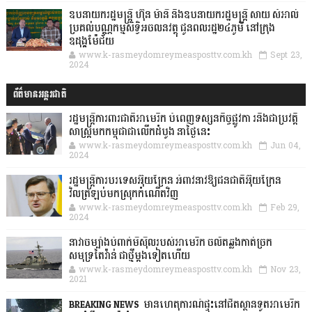
ឧបនាយករដ្ឋមន្ដ្រី ហ៊ុន ម៉ានី និងឧបនាយករដ្ឋមន្ដ្រី សាយ សំអាល់
ប្រគល់បណ្ណកម្មសិទ្ធិអចលនវត្ថុ ជូនពលរដ្ឋ២៤ភូមិ នៅក្រុង
ឧដុង្គម៉ែជ័យ
www.k-rasmeydomreymeasposttv.com.kh
Sept 23,
2024
ព័ត៌មានអន្តរជាតិ
រដ្ឋមន្រ្តីការពារជាតិអាមេរិក បំពេញទស្សនកិច្ចផ្លូវកា រនិងជាប្រវត្តិ
សាស្រ្តមកកម្ពុជាជាលើកដំបូង នាថ្ងៃនេះ
www.k-rasmeydomreymeasposttv.com.kh
Jun 04,
2024
រដ្ឋមន្ត្រីការបរទេសអ៊ុយក្រែន អំពាវនាវឱ្យជនជាតិអ៊ុយក្រែន
វិលត្រឡប់មកស្រុកកំណើតវិញ
www.k-rasmeydomreymeasposttv.com.kh
Feb 29,
2024
នាវាចម្បាំងបំពាក់មីស៊ីលរបស់អាមេរិក ចល័តឆ្លងកាត់ច្រក
សមុទ្រតៃវ៉ាន់ ជាថ្មីម្តងទៀតហើយ
www.k-rasmeydomreymeasposttv.com.kh
Nov 23,
2021
BREAKING NEWS: មានហេតុការណ៍ផ្ទុះនៅជិតស្ថានទូតអាមេរិក