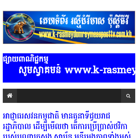
ផ្សាយពាណិជ្ជកម្ម
ូមស្វាគមន៍ www.k-rasmeydomreymea
អាជ្ញាធរសវនកម្មជាតិ មានតួនាទីជួយរាជ
រដ្ឋាភិបាល ដើម្បីមើលថា តើការប្រើប្រាស់ថវិកា
របស់បណ្តាក្រសួង ស្ថាប័ន មន្ទីរអង្គភាពទាំងអស់