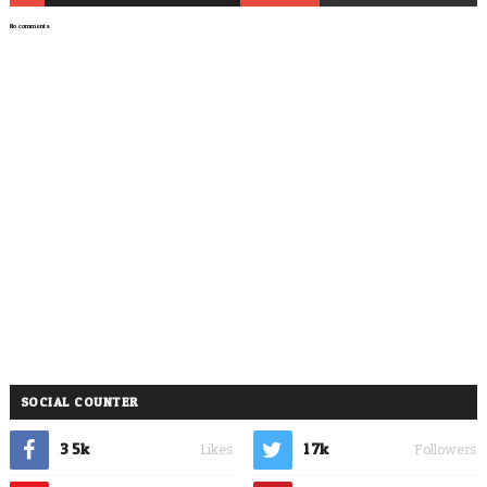
No comments
SOCIAL COUNTER
3.5k
1.7k
Likes
Followers