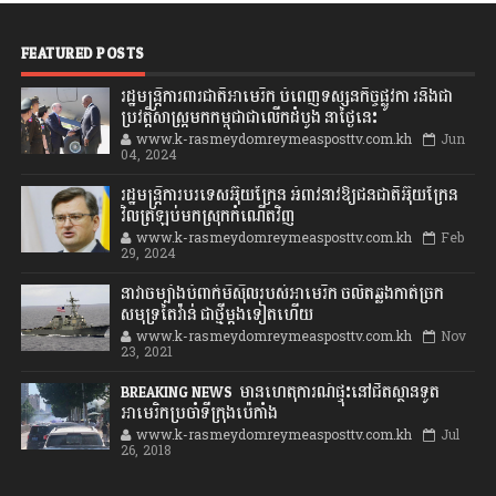
FEATURED POSTS
រដ្ឋមន្រ្តីការពារជាតិអាមេរិក បំពេញទស្សនកិច្ចផ្លូវកា រនិងជា
ប្រវត្តិសាស្រ្តមកកម្ពុជាជាលើកដំបូង នាថ្ងៃនេះ
www.k-rasmeydomreymeasposttv.com.kh
Jun
04, 2024
រដ្ឋមន្ត្រីការបរទេសអ៊ុយក្រែន អំពាវនាវឱ្យជនជាតិអ៊ុយក្រែន
វិលត្រឡប់មកស្រុកកំណើតវិញ
www.k-rasmeydomreymeasposttv.com.kh
Feb
29, 2024
នាវាចម្បាំងបំពាក់មីស៊ីលរបស់អាមេរិក ចល័តឆ្លងកាត់ច្រក
សមុទ្រតៃវ៉ាន់ ជាថ្មីម្តងទៀតហើយ
www.k-rasmeydomreymeasposttv.com.kh
Nov
23, 2021
BREAKING NEWS: មានហេតុការណ៍ផ្ទុះនៅជិតស្ថានទូត
អាមេរិកប្រចាំទីក្រុងប៉េកាំង
www.k-rasmeydomreymeasposttv.com.kh
Jul
26, 2018