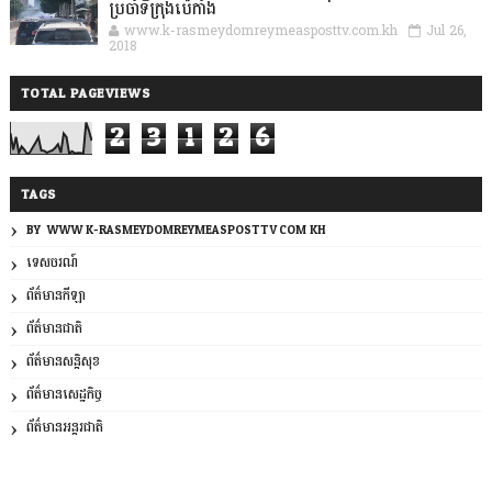
ប្រចាំទីក្រុងប៉េកាំង
www.k-rasmeydomreymeasposttv.com.kh
Jul 26,
2018
TOTAL PAGEVIEWS
2
3
1
2
6
TAGS
BY: WWW.K-RASMEYDOMREYMEASPOSTTV.COM.KH
ទេសចរណ៍
ព័ត៌មានកីឡា
ព័ត៌មានជាតិ
ព័ត៌មានសន្តិសុខ
ព័ត៌មានសេដ្ឋកិច្ច
ព័ត៌មានអន្តរជាតិ