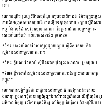
ទេ។
លោកបណ្ឌិត ព្រហ្ម វិចិត្រសុភ័ណ្ឌ អគ្គលេខាធិការរង និងជាគ្រូឧទ្ទេស
នាមនៃអាជ្ញាធរសវនកម្មជាតិ បានធ្វើបទឧទ្ទេសនាម «ច្បាប់ស្តីពីសវន
កម្ម និង ស្តង់ដារសវនកម្មសាធារណៈ នៃព្រះរាជាណាចក្រកម្ពុជា»
ដោយកំណត់លើ ៣ចំណុចសំខាន់ៗ រួមមាន៖
*ទី១៖ គោលបំណងនៃការផ្សព្វផ្សាយច្បាប់ ស្តីពីសវនកម្ម និង
ស្តង់ដារសវនកម្មសាធារណៈ។
*ទី២៖ ខ្លឹមសារនៃច្បាប់ ស្តីពីសវនកម្មនៃព្រះរាជាណាចក្រកម្ពុជា។
*ទី៣៖ ខ្លឹមសារនៃស្តង់ដារសវនកម្មសាធារណៈនៃព្រះរាជាណាចក្រ
កម្ពុជា។
លោកបានសង្កត់ធ្ងន់ថា អាជ្ញាធរសវនកម្មជាតិ អនុវត្តការងារដោយ
ឯករាជ្យ ក្នុងការធ្វើសវនកម្មផ្ទៃក្រៅរបស់រាជរដ្ឋាភិបាល ដើម្បីពង្រឹងនូវ
អភិបាលកិច្ចល្អ លើការត្រួតពិនិត្យ លើកិច្ចប្រតិបត្តិការ និងកម្មវិធីរបស់