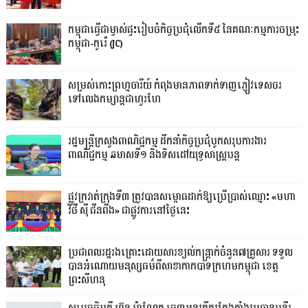
កម្ពុជាធ្វើជាម្ចាស់ផ្ទះរៀបចំកិច្ចប្រជុំលើកទី៥ នៃគណៈកម្មការចម្រុះ
កម្ពុជា-កូរ៉េ (JC)
សម្រស់កោះព្រហ្មចារីយ៍ កំពុងមានភាពទាក់ទាញភ្ញៀវទេសចរ
ទៅលេងកម្សាន្តជាហូរហែ
រដ្ឋមន្ត្រីក្រសួងពាណិជ្ជកម្ម ដឹកនាំកិច្ចប្រជុំបូកសរុបការងារ
ពាណិជ្ជកម្ម ឆមាសទី១ និងទិសដៅយុទ្ធសាស្រ្តបន្ត
ផ្លូវក្រវាត់ក្រុងទី៣ ត្រូវបានសម្ពោធដាក់ឱ្យប្រើប្រាស់ឈ្មោះ «មហា
វិថី ស៊ី ជីនពីង» ជាផ្លូវការនៅថ្ងៃនេះ
ប្រជាពលរដ្ឋរងគ្រោះដោយសារខ្យល់កន្ត្រាក់ចំនួន៧គ្រួសារ ទទួល
បានអំណោយមនុស្សធម៌ពីសាខាកាកបាទក្រហមកម្ពុជា ខេត្ត
ព្រះសីហនុ