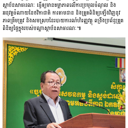
ស្ថាប័នសាធារណៈ ធ្វើឲ្យមានតម្លាភាពលើការប្រមូលចំណូល និង
អនុវត្តចំណាយនៃថវិកាជាតិ ការតាមដាន និងត្រួតពិនិត្យឡើងវិញនូវ
ភាពត្រឹមត្រូវ និងសមស្របនៃរបាយការណ៍ហិរញ្ញវត្ថុ ពង្រឹងប្រព័ន្ធត្រួត
ពិនិត្យផ្ទៃក្នុងរបស់បណ្តាស្ថាប័នសាធារណៈ៕