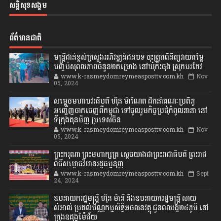
សន្តិសុខសង្គម
ព័ត៌មានជាតិ
មន្ត្រីជាន់ខ្ពស់ក្រសួងអភិវឌ្ឍន៍ជនបទ ចុះត្រួតពិនិត្យវាយតម្លៃ
បញ្ចប់សុពលភាពចំនួន២គម្រោង នៅឃុំកិះចុង ស្រុកបរកែវ
www.k-rasmeydomreymeasposttv.com.kh
Nov
05, 2024
សម្តេចមហាបវរធិបតី ហ៊ុន ម៉ាណែត ដឹកនាំគណៈប្រតិភូ
អញ្ជើញចាកចេញពីកម្ពុជា ទៅចូលរួមកិច្ចប្រជុំកំពូលនានា នៅ
ទីក្រុងគុនមិញ ប្រទេសចិន
www.k-rasmeydomreymeasposttv.com.kh
Nov
05, 2024
ព្រះករុណា ព្រះមហាក្សត្រ ស្តេចយាងជាព្រះរាជាធិបតី ព្រះរាជ
ពិធីសម្ពោធវិមានរដ្ឋធម្មនុញ្ញ
www.k-rasmeydomreymeasposttv.com.kh
Sept
24, 2024
ឧបនាយករដ្ឋមន្ដ្រី ហ៊ុន ម៉ានី និងឧបនាយករដ្ឋមន្ដ្រី សាយ
សំអាល់ ប្រគល់បណ្ណកម្មសិទ្ធិអចលនវត្ថុ ជូនពលរដ្ឋ២៤ភូមិ នៅ
ក្រុងឧដុង្គម៉ែជ័យ