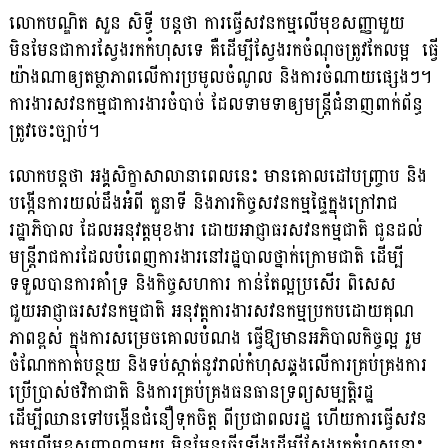
លោកបណ្ឌិត សួន សិទ្ធី បន្តថា ការធ្វើសវនកម្មលើមុខសញ្ញាមួយ
មិនមែនជាការស្វែងរកកំហុសទេ គឺដើម្បីស្វែងរកចំណុចត្រូវកែលម្អ ធ្វើ
យ៉ាងណាឲ្យតម្លាភាពលើការប្រមូលចំណូល និងការចំណាយផ្សេងៗ។
ការងារសវនកម្មជាការងារចំបាច់ ដែលទាមទាឲ្យមន្ត្រីជំនាញពាក់ព័ន្ធ
ត្រូវចេះច្បាប់។
លោកបន្តថា អង្គសិក្ខាសាលានាពេលនេះ មានគោលដៅបញ្រ្ចាប និង
បង្កើនការយល់ដឹងអំពី តួនាទី និងភារកិច្ចសវនកម្មផ្ទៃក្នុងក្រៅរាជ
រដ្ឋាភិបាល ដែលអនុវត្តមុខងារ ដោយអាជ្ញាធរសវនកម្មជាតិ ជូនដល់
មន្ត្រីរាជការដែលបំពេញការងារនៅរដ្ឋបាលថ្នាក់ក្រោមជាតិ ដើម្បី
ទទួលបានការគាំទ្រ និងកិច្ចសហការ កាន់តែល្អប្រសើរ ពិសេស
ជួយអាជ្ញាធរសវនកម្មជាតិ អនុវត្តការងារសវនកម្មប្រកបដោយគុណ
ភាពខ្ពស់ ក្នុងការសម្រេចគោលបំណង ធ្វើឱ្យមានអភិបាលកិច្ចល្អ រួម
ចំណែកកាត់បន្ថយ និងទប់ស្កាត់នូវរាល់កំហុសឆ្គងលើការគ្រប់គ្រងការ
ប្រើប្រាស់ថវិកាជាតិ និងការគ្រប់គ្រងធនធានទ្រព្យសម្បត្តិរដ្ឋ
ដើម្បីឈានទៅបង្កើនជំនឿទុកចិត្ត ពីប្រជាពលរដ្ឋ ហើយការធ្វើសវន
កម្មលើមុខសញ្ញាណាមួយ មិនមែនធ្វើឡើងដើម្បីស្វែងរកកំហុសនោះ