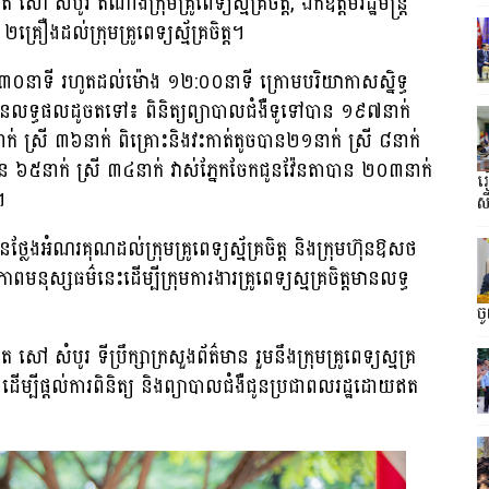
 សំបូរ តំណាងក្រុមគ្រូពេទ្យស្ម័គ្រចិត្ត, ឯកឧត្តមរដ្ឋមន្ត្រី
្រឿងដល់ក្រុមគ្រូពេទ្យស្ម័គ្រចិត្ត។
:៣០នាទី រហូតដល់ម៉ោង ១២:០០នាទី ក្រោមបរិយាកាសស្និទ្ធ
បានលទ្ធផលដូចតទៅ៖ ពិនិត្យព្យាបាលជំងឺទូទៅបាន ១៩៧នាក់
ក់ ស្រី ៣៦នាក់ ពិគ្រោះនិងវះកាត់តូចបាន២១នាក់ ស្រី ៨នាក់
ចំនួន ៦៥នាក់ ស្រី ៣៤នាក់ វាស់ភ្នែកចែកជូនវ៉ែនតាបាន ២០៣នាក់
រ
។
ស
នថ្លែងអំណរគុណដល់ក្រុមគ្រូពេទ្យស្ម័គ្រចិត្ត និងក្រុមហ៊ុនឱសថ
ភាពមនុស្សធម៌នេះដើម្បីក្រុមការងារគ្រូពេទ្យស្មគ្រចិត្តមានលទ្ធ
ច
សំបូរ ទីប្រឹក្សាក្រសួងព័ត៌មាន រួមនឹងក្រុមគ្រូពេទ្យស្មគ្រ
ែងដើម្បីផ្តល់ការពិនិត្យ និងព្យាបាលជំងឺជូនប្រជាពលរដ្ឋដោយឥត