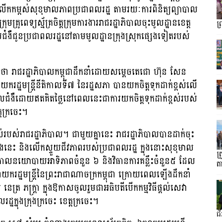
រលើកកម្ពស់សុខុមាលភាពប្រជាពលរដ្ឋ តាមរយៈការពិនិត្យព្យាបាល
រូពេទ្យស្ម័គ្រចិត្តក្រុមការងាររាជរដ្ឋាភិបាលចុះមូលដ្ឋានខេត្ត
ព
ាលជំងឺជូនប្រជាពលរដ្ឋនៅតាមមូលដ្ឋានក្រុងស្រុកផ្សេងទៀតរបស់
ងថា រាជរដ្ឋាភិបាលកម្ពុជាដឹកនាំដោយសម្តេចតេជោ ហ៊ុន សែន
ករដ្ឋមន្ត្រីនីតិកាលទី៧ នៃរដ្ឋសភា បានយកចិត្តទុកដាក់ខ្ពស់លើ
លជំងឺដោយឥតគិតថ្លៃនៅពេលនេះជាការយកចិត្តទុកដាក់ខ្ពស់របស់
តក្រចេះ។
វល់របស់រាជរដ្ឋាភិបាល។ ជាមួយគ្នានេះ រាជរដ្ឋាភិបាលបានដាក់ចុះ
ាំងនេះ និងលើកស្ទួយជីវភាពរបស់ប្រជាពលរដ្ឋ ក្នុងនោះសុខុមាល
ត
គោលនយោបាយអាទិភាពចំនួន ៦ និងវិធានការគន្លឹះចំនួន៥ ដែល
ត
យករដ្ឋមន្ត្រីនៃព្រះរាជាណាចក្រកម្ពុជា ក្រោយពេលឡើងដឹកនាំ
េត្រ ភក្ត្រា ក្នុងឱកាសចូលរួមជាអធិបតីបើកកម្មវិធីផ្តល់សេវា
្ឋក្នុងក្រុងក្រចេះ ខេត្តក្រចេះ។
ជ