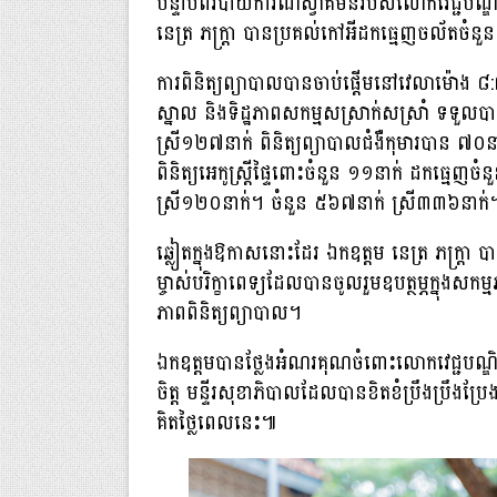
បន្ទាប់ពីរបាយការណ៍ស្វាគមន៍របស់លោកវេជ្ជបណ្ឌិត សៅ
នេត្រ ភក្ត្រា បានប្រគល់កៅអីដកធ្មេញចល័តចំនួន ២គ
ការពិនិត្យព្យាបាលបានចាប់ផ្តើមនៅវេលាម៉ោង ៨
ស្នាល និងទិដ្ឋភាពសកម្មសស្រាក់សស្រាំ ទទួល
ស្រី១២៧នាក់ ពិនិត្យព្យាបាលជំងឺកុមារបាន ៧០នា
ពិនិត្យអេកូស្ត្រីផ្ទៃពោះចំនួន ១១នាក់ ដកធ្មេញ
ស្រី១២០នាក់។ ចំនួន ៥៦៧នាក់ ស្រី៣៣៦នាក់
ឆ្លៀតក្នុងឱកាសនោះដែរ ឯកឧត្តម នេត្រ ភក្ត្រា បា
ម្ចាស់បរិក្ខាពេទ្យដែលបានចូលរួមឧបត្ថម្ភក្នុងសកម្ម
ភាពពិនិត្យព្យាបាល។
ឯកឧត្តមបានថ្លែងអំណរគុណចំពោះលោកវេជ្ជបណ្ឌិត សៅ 
ចិត្ត មន្ទីរសុខាភិបាលដែលបានខិតខំប្រឹងប្រឹងប្រ
គិតថ្លៃពេលនេះ៕