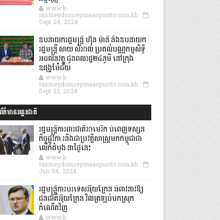
www.k-
rasmeydomreymeasposttv.com.kh
Sept 24, 2024
ឧបនាយករដ្ឋមន្ដ្រី ហ៊ុន ម៉ានី និងឧបនាយក
រដ្ឋមន្ដ្រី សាយ សំអាល់ ប្រគល់បណ្ណកម្មសិទ្ធិ
អចលនវត្ថុ ជូនពលរដ្ឋ២៤ភូមិ នៅក្រុង
ឧដុង្គម៉ែជ័យ
www.k-
rasmeydomreymeasposttv.com.kh
Sept 23, 2024
ព័ត៌មានអន្តរជាតិ
រដ្ឋមន្រ្តីការពារជាតិអាមេរិក បំពេញទស្សន
កិច្ចផ្លូវកា រនិងជាប្រវត្តិសាស្រ្តមកកម្ពុជាជា
លើកដំបូង នាថ្ងៃនេះ
www.k-
rasmeydomreymeasposttv.com.kh
Jun 04, 2024
រដ្ឋមន្ត្រីការបរទេសអ៊ុយក្រែន អំពាវនាវឱ្យ
ជនជាតិអ៊ុយក្រែន វិលត្រឡប់មកស្រុក
កំណើតវិញ
www.k-