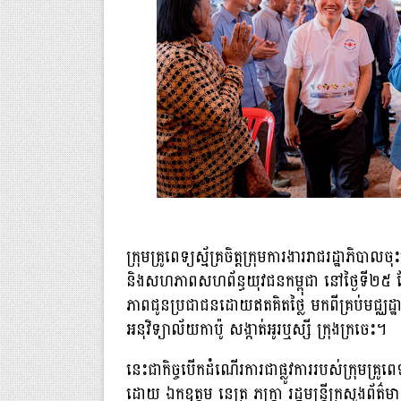
ក្រុមគ្រូពេទ្យស្ម័គ្រចិត្តក្រុមការងាររាជរដ្ឋាភិប
និងសហភាពសហព័ន្ធយុវជនកម្ពុជា នៅថ្ងៃទី២៥ ខែ
ភាពជូនប្រជាជនដោយឥតគិតថ្លៃ មកពីគ្រប់មជ្ឈដ
អនុវិទ្យាល័យកាប៉ូ សង្កាត់អូរឬស្សី ក្រុងក្រចេះ។
នេះជាកិច្ចបើកដំណើរការជាផ្លូវការរបស់ក្រុមគ្រូពេទ្
ដោយ ឯកឧត្តម នេត្រ ភក្ត្រា រដ្ឋមន្ត្រីក្រសួងព័ត៌