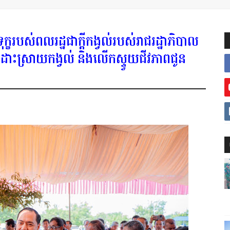
ុខទុក្ខរបស់ពលរដ្ឋជាក្តីកង្វល់របស់រាជរដ្ឋាភិបាល
ីដោះស្រាយកង្វល់ និងលើកស្ទួយជីវភាពជូន