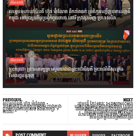
ព័ត៌មានជាតិ
សម្តេចមហាបវរធិបតី ហ៊ុន ម៉ាណែត ដឹកនាំគណៈប្រតិភូអញ្ជើញចាកចេញពី
កម្ពុជា ទៅចូលរួមកិច្ចប្រជុំកំពូលនានា នៅទីក្រុងគុនមិញ ប្រទេសចិន
ព័ត៌មានជាតិ
ព្រះករុណា ព្រះមហាក្សត្រ ស្តេចយាងជាព្រះរាជាធិបតី ព្រះរាជពិធីសម្ពោធ
វិមានរដ្ឋធម្មនុញ្ញ
PREVIOUS
NEXT
សម្តេចធិបតី ហ៊ុន ម៉ាណែត
រដ្ឋមន្ត្រី កែវ រតនៈ៖ ខេត្តក្រចេះបាន
អនុញ្ញាតឱ្យឯកអគ្គរដ្ឋទូតកូរ៉េខាងត្បូង
បោះបង្គោលព្រំដែនយ៉ាងរឹងមាំ ហើយ
ជួបសម្តែងការគួរសម និងពិភាក្សា
ផលិតផលរ៉ែ កសិកម្ម និងឧស្សាហកម្ម
ការងារ
កំពុងត្រូវបាននាំចេញទៅទីផ្សារ
ពិភពលោក កាត់ប្រទេសវៀតណាម
តាមច្រកព្រំដែនត្រពាំងស្រែ
POST
COMMENT
BLOGGER
DISQUS
FACEBOOK