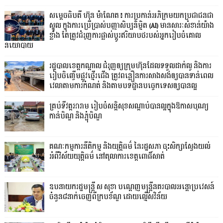
សម្តេចធិបតី ហ៊ុន ម៉ាណែត៖ ការប្រកាន់អភិក្រមយកប្រជាជនជា
ស្នូល ក្នុងការប្រើប្រាស់បញ្ញាសិប្បនិម្មិត (AI) មានសារៈសំខាន់យ៉ាង
ខ្លាំង តែត្រូវជំរុញការផ្លាស់ប្តូរឥរិយាបថរបស់អ្នករៀបចំគោល
នយោបាយ
រដ្ឋបាលខេត្តកណ្ដាល ជំរុញឲ្យក្រុមហ៊ុនដែលទទួលដាក់លូ និងការ
រៀបចិញ្ចើមផ្លូវថ្មើរជើង ត្រូវពន្លឿនការសាងសង់ឲ្យបានទាន់ពេល
វេលាតាមការកំណត់ និងតាមបទដ្ឋានបច្ចេកទេសឲ្យបានល្អ
គ្រប់ទីវត្តអារាម រៀបចំសន្តិសុខសណ្តាប់បានល្អក្នុងឱកាសបុណ្យ
កាន់បិណ្ឌ និងភ្ជុំបិណ្ឌ
គណៈកម្មការនីតិកម្ម និងយុត្តិធម៌ នៃរដ្ឋសភា ចុះសិក្សាស្វែងយល់
អំពីវិស័យយុត្តិធម៌ នៅតុលាការខេត្តពោធិ៍សាត់
ឧបនាយករដ្ឋមន្ដ្រី ស សុខា បណ្ដេញមន្ដ្រីនគរបាលអន្ដោប្រវេសន៍
ចំនួន៨នាក់ចេញពីក្របខ័ណ្ឌ ដោយល្មើសវិន័យ