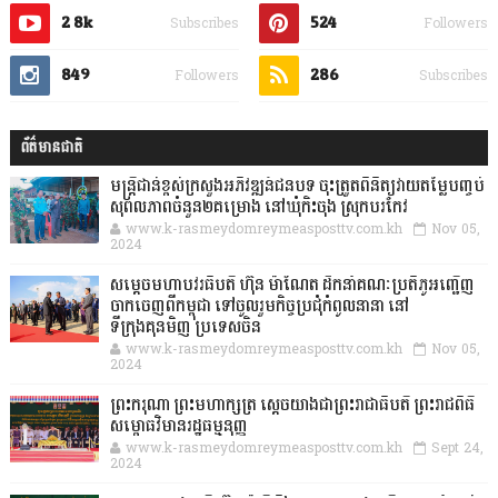
2.8k
524
Subscribes
Followers
849
286
Followers
Subscribes
ព័ត៌មានជាតិ
មន្ត្រីជាន់ខ្ពស់ក្រសួងអភិវឌ្ឍន៍ជនបទ ចុះត្រួតពិនិត្យវាយតម្លៃបញ្ចប់
សុពលភាពចំនួន២គម្រោង នៅឃុំកិះចុង ស្រុកបរកែវ
www.k-rasmeydomreymeasposttv.com.kh
Nov 05,
2024
សម្តេចមហាបវរធិបតី ហ៊ុន ម៉ាណែត ដឹកនាំគណៈប្រតិភូអញ្ជើញ
ចាកចេញពីកម្ពុជា ទៅចូលរួមកិច្ចប្រជុំកំពូលនានា នៅ
ទីក្រុងគុនមិញ ប្រទេសចិន
www.k-rasmeydomreymeasposttv.com.kh
Nov 05,
2024
ព្រះករុណា ព្រះមហាក្សត្រ ស្តេចយាងជាព្រះរាជាធិបតី ព្រះរាជពិធី
សម្ពោធវិមានរដ្ឋធម្មនុញ្ញ
www.k-rasmeydomreymeasposttv.com.kh
Sept 24,
2024