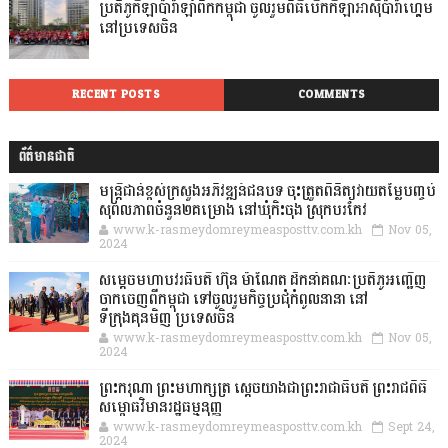
ប្រតិភូកីឡាប៉ារ៉ាឡាំពិកកម្ពុជា ចូលរួមពិធីបើកកីឡាអាស៊ីប៉ារ៉ាហ្គេម
នៅប្រទេសចិន
RECENT POSTS
COMMENTS
ព័ត៌មានជាតិ
មន្ត្រីជាន់ខ្ពស់ក្រសួងអភិវឌ្ឍន៍ជនបទ ចុះត្រួតពិនិត្យវាយតម្លៃបញ្ចប់
សុពលភាពចំនួន២គម្រោង នៅឃុំកិះចុង ស្រុកបរកែវ
www.k-rasmeydomreymeasposttv.com.kh
Nov 05,
2024
សម្តេចមហាបវរធិបតី ហ៊ុន ម៉ាណែត ដឹកនាំគណៈប្រតិភូអញ្ជើញ
ចាកចេញពីកម្ពុជា ទៅចូលរួមកិច្ចប្រជុំកំពូលនានា នៅ
ទីក្រុងគុនមិញ ប្រទេសចិន
www.k-rasmeydomreymeasposttv.com.kh
Nov 05,
2024
ព្រះករុណា ព្រះមហាក្សត្រ ស្តេចយាងជាព្រះរាជាធិបតី ព្រះរាជពិធី
សម្ពោធវិមានរដ្ឋធម្មនុញ្ញ
www.k-rasmeydomreymeasposttv.com.kh
Sept 24,
2024