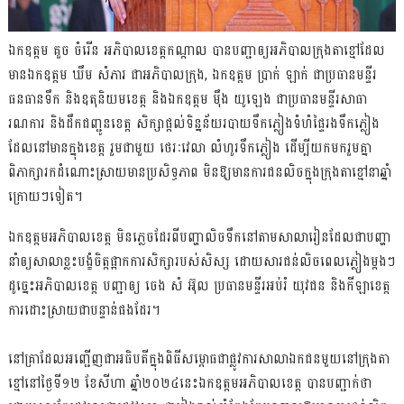
ឯកឧត្តម គួច ចំរើន អភិបាលខេត្តកណ្ដាល បានបញ្ជាឲ្យអភិបាលក្រុងតាខ្មៅដែល
មានឯកឧត្តម ឃឹម សំភារ ជាអភិបាលក្រុង, ឯកឧត្តម ប្រាក់ ឡាក់ ជាប្រធានមន្ទីរ
ធនធានទឹក និងឧតុនិយមខេត្ត និងឯកឧត្តម ម៉ឹង យូឡេង ជាប្រធានមន្ទីរសាធា
រណការ និងដឹកជញ្ជូនខេត្ត សិក្សាផ្តល់ទិន្នន័យរបាយទឹកភ្លៀងទំហំផ្ទៃរងទឹកភ្លៀង
ដែលនៅមានក្នុងខេត្ត រួមជាមួយ ថេរៈវេលា លំហូរទឹកភ្លៀង ដើម្បីយកមករួមគ្នា
ពិភាក្សារកដំណោះស្រាយមានប្រសិទ្ធភាព មិនឱ្យមានការជនលិចក្នុងក្រុងតាខ្មៅនាឆ្នាំ
ក្រោយៗទៀត។
ឯកឧត្តមអភិបាលខេត្ត មិនភ្លេចដែរពីបញ្ហាលិចទឹកនៅតាមសាលារៀនដែលជាបញ្ហា
នាំឲ្យសាលាខ្លះបង្ខំចិត្តផ្អាកការសិក្សារបស់សិស្ស ដោយសារជន់លិចពេលភ្លៀងម្ដងៗ
ដូច្នេះអភិបាលខេត្ត បញ្ជាឲ្យ ចេង សំ អ៊ុល ប្រធានមន្ទីរអប់រំ យុវជន និងកីឡាខេត្ត
ការដោះស្រាយជាបន្ទាន់ផងដែរ។
នៅគ្រាដែលអញ្ជើញជាអធិបតីក្នុងពិធីសម្ពោធជាផ្លូវការសាលាឯកជនមួយនៅក្រុងតា
ខ្មៅនៅថ្ងៃទី១២ ខែសីហា ឆ្នាំ២០២៤នេះឯកឧត្តមអភិបាលខេត្ត បានបញ្ជាក់ថា