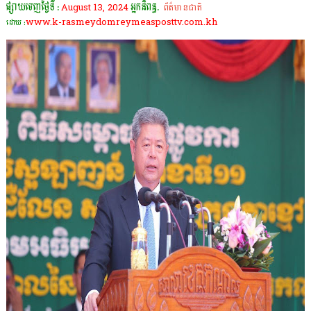
ផ្សាយចេញថ្ងៃទី :
August 13, 2024
អ្នកនិពន្ធ.
ព័ត៌មានជាតិ
www.k-rasmeydomreymeasposttv.com.kh
ដោយ :