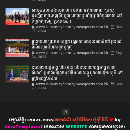
សម្តេចមហាបវរធិបតី ហ៊ុន ម៉ាណែត ដឹកនាំគណៈប្រតិភូ
អញ្ជើញចាកចេញពីកម្ពុជា ទៅចូលរួមកិច្ចប្រជុំកំពូលនានា នៅ
ទីក្រុងគុនមិញ ប្រទេសចិន
www.k-rasmeydomreymeasposttv.com.kh
Nov
05, 2024
ព្រះករុណា ព្រះមហាក្សត្រ ស្តេចយាងជាព្រះរាជាធិបតី ព្រះរាជ
ពិធីសម្ពោធវិមានរដ្ឋធម្មនុញ្ញ
www.k-rasmeydomreymeasposttv.com.kh
Sept
24, 2024
ឧបនាយករដ្ឋមន្ដ្រី ហ៊ុន ម៉ានី និងឧបនាយករដ្ឋមន្ដ្រី សាយ
សំអាល់ ប្រគល់បណ្ណកម្មសិទ្ធិអចលនវត្ថុ ជូនពលរដ្ឋ២៤ភូមិ នៅ
ក្រុងឧដុង្គម៉ែជ័យ
www.k-rasmeydomreymeasposttv.com.kh
Sept
23, 2024
រក្សាសិទ្ធិ: ©2024-2025
គេហទំព័រ រស្មីដំរីមាស ប៉ុស្តិ៍ ធីវី
by
SoraTemplates
| រចនាដោយ
WEBSITE
-ចាងហ្វាងការផ្សាយ: