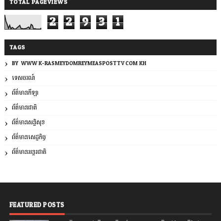
TOTAL PAGEVIEWS
2
2
9
3
1
TAGS
BY: WWW.K-RASMEYDOMREYMEASPOSTTV.COM.KH
ទេសចរណ៍
ព័ត៌មានកីឡា
ព័ត៌មានជាតិ
ព័ត៌មានសន្តិសុខ
ព័ត៌មានសេដ្ឋកិច្ច
ព័ត៌មានអន្តរជាតិ
FEATURED POSTS