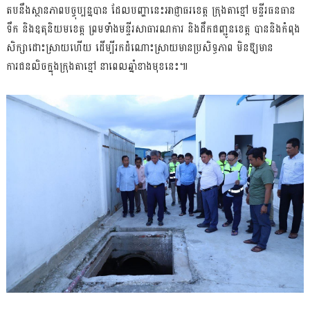
តបនឹងស្ថានភាពបច្ចុប្បន្នបាន ដែលបញ្ហានេះអាជ្ញាធរខេត្ត ក្រុងតាខ្មៅ មន្ទីរធនធាន
ទឹក និងឧតុនិយមខេត្ត ព្រមទាំងមន្ទីរសាធារណការ និងដឹកជញ្ជូនខេត្ត បាននិងកំពុង
សិក្សាដោះស្រាយហើយ ដើម្បីរកដំណោះស្រាយមានប្រសិទ្ធភាព មិនឱ្យមាន
ការជនលិចក្នុងក្រុងតាខ្មៅ នាពេលឆ្នាំខាងមុខនេះ៕