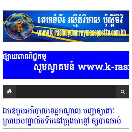
ផ្សាយពាណិជ្ជកម្ម
សូមស្វាគមន៍ www.k-rasmeydomrey
ឯកឧត្តមអភិបាលខេត្តកណ្ដាល បញ្ជាឲ្យដោះ
ស្រាយបញ្ហាលិចទឹកនៅក្រុងតាខ្មៅ ឲ្យបានឆាប់