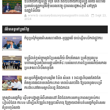
ឧបនាយករដ្ឋមន្ដ្រី ហ៊ុន ម៉ានី និងឧបនាយករដ្ឋមន្ដ្រី សាយ សំអាល់
ប្រគល់បណ្ណកម្មសិទ្ធិអចលនវត្ថុ ជូនពលរដ្ឋ២៤ភូមិ នៅក្រុង
ឧដុង្គម៉ែជ័យ
www.k-rasmeydomreymeasposttv.com.kh
Sept 23,
2024
ព័ត៌មានទូទៅប្រចាំថ្ងៃ
កិច្ចប្រជុំកំពូលពិសេសអាស៊ាន-អូស្ត្រាលី ចាប់ផ្តើមបើកជាផ្លូវការ
មន្ត្រីជាន់ខ្ពស់ក្រសួងប្រៃសណីយ៍ ដឹកនាំគណៈប្រតិភូចូលរួម
មហាសន្និបាតវិសាមញ្ញលើកទី៤ របស់សហភាពប្រៃសណីយ៍សកល
ប្រទេសអារ៉ាប៊ីសាអូឌីត
សម្តេចកិត្តិសង្គហបណ្ឌិត ម៉ែន សំអន ៖ រាជរដ្ឋាភិបាលតែងតែ
គិតគូរដល់ជនមានពិការភាព មានចំណេះដឹង ឱ្យបានចូលបម្រើ
ការងារនៅតាមស្ថាប័នរដ្ឋ និងឯកជន
ក្រសួងសេដ្ឋកិច្ច ធ្វើបទបង្ហាញអំពីគោលដៅ និងផែនការសកម្មភាពសម្រាប់ការ
រៀបចំផែន ការមេ ដើម្បីអភិវឌ្ឍន៍ខេត្តព្រះសីហនុ ឱ្យក្លាយជាតំបន់សេដ្ឋកិច្ចពិសេស
គំរូពហុបំណង