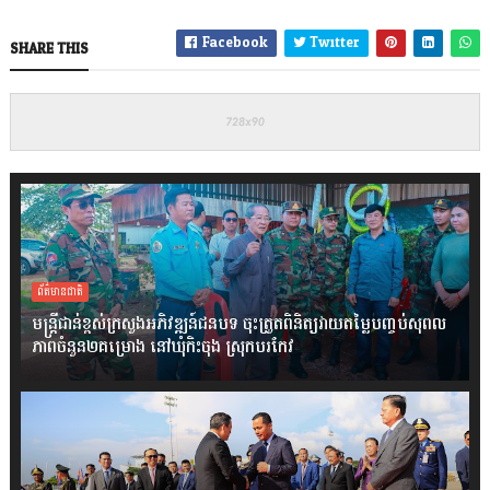
Facebook
Twitter
SHARE THIS
ព័ត៌មានជាតិ
មន្ត្រីជាន់ខ្ពស់ក្រសួងអភិវឌ្ឍន៍ជនបទ ចុះត្រួតពិនិត្យវាយតម្លៃបញ្ចប់សុពល
ភាពចំនួន២គម្រោង នៅឃុំកិះចុង ស្រុកបរកែវ