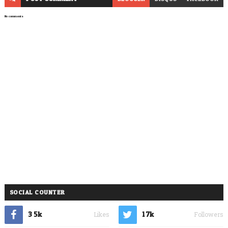
No comments
SOCIAL COUNTER
3.5k
1.7k
Likes
Followers