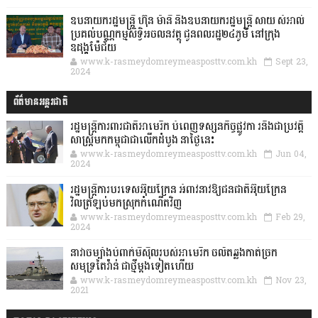
ឧបនាយករដ្ឋមន្ដ្រី ហ៊ុន ម៉ានី និងឧបនាយករដ្ឋមន្ដ្រី សាយ សំអាល់
ប្រគល់បណ្ណកម្មសិទ្ធិអចលនវត្ថុ ជូនពលរដ្ឋ២៤ភូមិ នៅក្រុង
ឧដុង្គម៉ែជ័យ
www.k-rasmeydomreymeasposttv.com.kh
Sept 23,
2024
ព័ត៌មានអន្តរជាតិ
រដ្ឋមន្រ្តីការពារជាតិអាមេរិក បំពេញទស្សនកិច្ចផ្លូវកា រនិងជាប្រវត្តិ
សាស្រ្តមកកម្ពុជាជាលើកដំបូង នាថ្ងៃនេះ
www.k-rasmeydomreymeasposttv.com.kh
Jun 04,
2024
រដ្ឋមន្ត្រីការបរទេសអ៊ុយក្រែន អំពាវនាវឱ្យជនជាតិអ៊ុយក្រែន
វិលត្រឡប់មកស្រុកកំណើតវិញ
www.k-rasmeydomreymeasposttv.com.kh
Feb 29,
2024
នាវាចម្បាំងបំពាក់មីស៊ីលរបស់អាមេរិក ចល័តឆ្លងកាត់ច្រក
សមុទ្រតៃវ៉ាន់ ជាថ្មីម្តងទៀតហើយ
www.k-rasmeydomreymeasposttv.com.kh
Nov 23,
2021