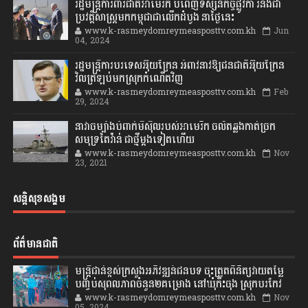
រដ្ឋមន្រ្តីការពារជាតិអាមេរិក បំពេញទស្សនកិច្ចផ្លូវកា រនិងជា
ប្រវត្តិសាស្រ្តមកកម្ពុជាជាលើកដំបូង នាថ្ងៃនេះ
www.k-rasmeydomreymeasposttv.com.kh
Jun
04, 2024
រដ្ឋមន្ត្រីការបរទេសអ៊ុយក្រែន អំពាវនាវឱ្យជនជាតិអ៊ុយក្រែន
វិលត្រឡប់មកស្រុកកំណើតវិញ
www.k-rasmeydomreymeasposttv.com.kh
Feb
29, 2024
នាវាចម្បាំងបំពាក់មីស៊ីលរបស់អាមេរិក ចល័តឆ្លងកាត់ច្រក
សមុទ្រតៃវ៉ាន់ ជាថ្មីម្តងទៀតហើយ
www.k-rasmeydomreymeasposttv.com.kh
Nov
23, 2021
សន្តិសុខសង្គម
ព័ត៌មានជាតិ
មន្ត្រីជាន់ខ្ពស់ក្រសួងអភិវឌ្ឍន៍ជនបទ ចុះត្រួតពិនិត្យវាយតម្លៃ
បញ្ចប់សុពលភាពចំនួន២គម្រោង នៅឃុំកិះចុង ស្រុកបរកែវ
www.k-rasmeydomreymeasposttv.com.kh
Nov
05, 2024