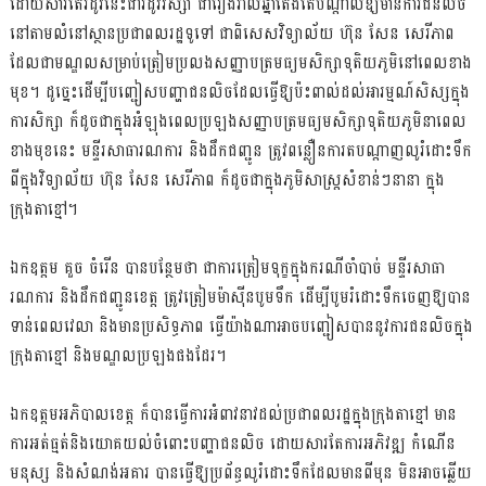
ដោយសារតែរដូវនេះជារដូវវស្សា ជារៀងរាល់ឆ្នាំតែងតែបណ្ដាលឱ្យមានការជន់លិច
នៅតាមលំនៅស្ថានប្រជាពលរដ្ឋទូទៅ ជាពិសេសវិទ្យាល័យ ហ៊ុន សែន សេរីភាព
ដែលជាមណ្ឌលសម្រាប់ត្រៀមប្រលងសញ្ញាបត្រមធ្យមសិក្សាទុតិយភូមិនៅពេលខាង
មុខ។ ដូច្នេះដើម្បីបញ្ជៀសបញ្ហាជនលិចដែលធ្វើឱ្យប៉ះពាល់ដល់អារម្មណ៍សិស្សក្នុង
ការសិក្សា ក៏ដូចជាក្នុងអំឡុងពេលប្រឡងសញ្ញាបត្រមធ្យមសិក្សាទុតិយភូមិនាពេល
ខាងមុខនេះ មន្ទីរសាធារណការ និងដឹកជញ្ជូន ត្រូវពន្លឿនការតបណ្តាញលូរំដោះទឹក
ពីក្នុងវិទ្យាល័យ ហ៊ុន សែន សេរីភាព ក៏ដូចជាក្នុងភូមិសាស្ត្រសំខាន់ៗនានា ក្នុង
ក្រុងតាខ្មៅ។
ឯកឧត្តម គួច ចំរើន បានបន្ថែមថា ជាការត្រៀមទុក្ខក្នុងករណីចាំបាច់ មន្ទីរសាធា
រណការ និងដឹកជញ្ជូនខេត្ត ត្រូវត្រៀមម៉ាស៊ីនបូមទឹក ដើម្បីបូមរំដោះទឹកចេញឱ្យបាន
ទាន់ពេលវេលា និងមានប្រសិទ្ធភាព ធ្វើយ៉ាងណាអាចបញ្ជៀសបាននូវការជនលិចក្នុង
ក្រុងតាខ្មៅ និងមណ្ឌលប្រឡងផងដែរ។
ឯកឧត្តមអភិបាលខេត្ត ក៏បានធ្វើការអំពាវនាវដល់ប្រជាពលរដ្ឋក្នុងក្រុងតាខ្មៅ មាន
ការអត់ធ្មត់និងយោគយល់ចំពោះបញ្ហាជនលិច ដោយសារតែការអភិវឌ្ឍ កំណើន
មនុស្ស និងសំណង់អគារ បានធ្វើឱ្យប្រព័ន្ធលូរំដោះទឹកដែលមានពីមុន មិនអាចឆ្លើយ