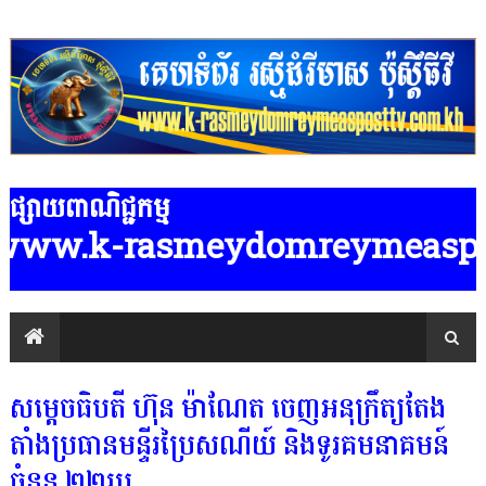
ផ្សាយពាណិជ្ជកម្ម
w.k-rasmeydomreymeasposttv.com.k
សម្តេចធិបតី ហ៊ុន ម៉ាណែត ចេញអនុក្រឹត្យតែង
តាំងប្រធានមន្ទីរប្រៃសណីយ៍ និងទូរគមនាគមន៍
ចំនួន ២២រូប