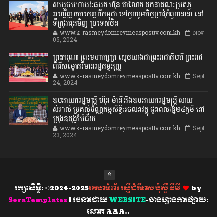
សម្តេចមហាបវរធិបតី ហ៊ុន ម៉ាណែត ដឹកនាំគណៈប្រតិភូ
អញ្ជើញចាកចេញពីកម្ពុជា ទៅចូលរួមកិច្ចប្រជុំកំពូលនានា នៅ
ទីក្រុងគុនមិញ ប្រទេសចិន
www.k-rasmeydomreymeasposttv.com.kh
Nov
05, 2024
ព្រះករុណា ព្រះមហាក្សត្រ ស្តេចយាងជាព្រះរាជាធិបតី ព្រះរាជ
ពិធីសម្ពោធវិមានរដ្ឋធម្មនុញ្ញ
www.k-rasmeydomreymeasposttv.com.kh
Sept
24, 2024
ឧបនាយករដ្ឋមន្ដ្រី ហ៊ុន ម៉ានី និងឧបនាយករដ្ឋមន្ដ្រី សាយ
សំអាល់ ប្រគល់បណ្ណកម្មសិទ្ធិអចលនវត្ថុ ជូនពលរដ្ឋ២៤ភូមិ នៅ
ក្រុងឧដុង្គម៉ែជ័យ
www.k-rasmeydomreymeasposttv.com.kh
Sept
23, 2024
រក្សាសិទ្ធិ: ©2024-2025
គេហទំព័រ រស្មីដំរីមាស ប៉ុស្តិ៍ ធីវី
by
SoraTemplates
| រចនាដោយ
WEBSITE
-ចាងហ្វាងការផ្សាយ:
លោក AAA..