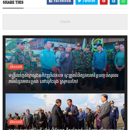
Facebook
Twitter
SHARE THIS
ព័ត៌មានជាតិ
មន្ត្រីជាន់ខ្ពស់ក្រសួងអភិវឌ្ឍន៍ជនបទ ចុះត្រួតពិនិត្យវាយតម្លៃបញ្ចប់សុពល
ភាពចំនួន២គម្រោង នៅឃុំកិះចុង ស្រុកបរកែវ
ព័ត៌មានជាតិ