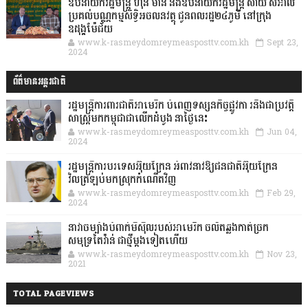
ឧបនាយករដ្ឋមន្ដ្រី ហ៊ុន ម៉ានី និងឧបនាយករដ្ឋមន្ដ្រី សាយ សំអាល់
ប្រគល់បណ្ណកម្មសិទ្ធិអចលនវត្ថុ ជូនពលរដ្ឋ២៤ភូមិ នៅក្រុង
ឧដុង្គម៉ែជ័យ
www.k-rasmeydomreymeasposttv.com.kh
Sept 23,
2024
ព័ត៌មានអន្តរជាតិ
រដ្ឋមន្រ្តីការពារជាតិអាមេរិក បំពេញទស្សនកិច្ចផ្លូវកា រនិងជាប្រវត្តិ
សាស្រ្តមកកម្ពុជាជាលើកដំបូង នាថ្ងៃនេះ
www.k-rasmeydomreymeasposttv.com.kh
Jun 04,
2024
រដ្ឋមន្ត្រីការបរទេសអ៊ុយក្រែន អំពាវនាវឱ្យជនជាតិអ៊ុយក្រែន
វិលត្រឡប់មកស្រុកកំណើតវិញ
www.k-rasmeydomreymeasposttv.com.kh
Feb 29,
2024
នាវាចម្បាំងបំពាក់មីស៊ីលរបស់អាមេរិក ចល័តឆ្លងកាត់ច្រក
សមុទ្រតៃវ៉ាន់ ជាថ្មីម្តងទៀតហើយ
www.k-rasmeydomreymeasposttv.com.kh
Nov 23,
2021
TOTAL PAGEVIEWS