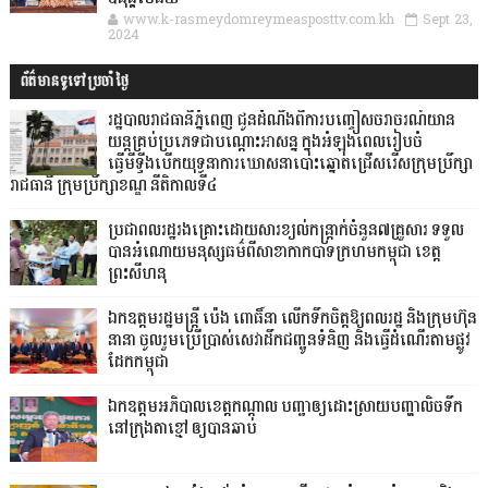
www.k-rasmeydomreymeasposttv.com.kh
Sept 23,
2024
ព័ត៌មានទូទៅប្រចាំថ្ងៃ
រដ្ឋបាលរាជធានីភ្នំពេញ ជូនដំណឹងពីការបញ្ចៀសចរាចរណ៍យាន
យន្តគ្រប់ប្រភេទជាបណ្តោះអាសន្ន ក្នុងអំឡុងពេលរៀបចំ
ធ្វើមីទ្ទីងបើកយុទ្ធនាការឃោសនាបោះឆ្នោតជ្រើសរើសក្រុមប្រឹក្សា
រាជធានី ក្រុមប្រឹក្សាខណ្ឌ នីតិកាលទី៤
ប្រជាពលរដ្ឋរងគ្រោះដោយសារខ្យល់កន្ត្រាក់ចំនួន៧គ្រួសារ ទទួល
បានអំណោយមនុស្សធម៌ពីសាខាកាកបាទក្រហមកម្ពុជា ខេត្ត
ព្រះសីហនុ
ឯកឧត្តមរដ្ឋមន្ត្រី ប៉េង ពោធិ៍នា លើកទឹកចិត្តឱ្យពលរដ្ឋ និងក្រុមហ៊ុន
នានា ចូលរួមប្រើប្រាស់សេវាដឹកជញ្ជូនទំនិញ និងធ្វើដំណើរតាមផ្លូវ
ដែកកម្ពុជា
ឯកឧត្តមអភិបាលខេត្តកណ្ដាល បញ្ជាឲ្យដោះស្រាយបញ្ហាលិចទឹក
នៅក្រុងតាខ្មៅ ឲ្យបានឆាប់