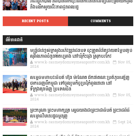
រាជរដ្ឋាភិបាល និងបានដាក់ចុះវិធានការនានាដើម្បីដោះស្រាយកង្វល់
និងលើកស្ទួយជីវភាពជូនពលរដ្ឋ
RECENT POSTS
COMMENTS
ព័ត៌មានជាតិ
មន្ត្រីជាន់ខ្ពស់ក្រសួងអភិវឌ្ឍន៍ជនបទ ចុះត្រួតពិនិត្យវាយតម្លៃបញ្ចប់
សុពលភាពចំនួន២គម្រោង នៅឃុំកិះចុង ស្រុកបរកែវ
www.k-rasmeydomreymeasposttv.com.kh
Nov 05,
2024
សម្តេចមហាបវរធិបតី ហ៊ុន ម៉ាណែត ដឹកនាំគណៈប្រតិភូអញ្ជើញ
ចាកចេញពីកម្ពុជា ទៅចូលរួមកិច្ចប្រជុំកំពូលនានា នៅ
ទីក្រុងគុនមិញ ប្រទេសចិន
www.k-rasmeydomreymeasposttv.com.kh
Nov 05,
2024
ព្រះករុណា ព្រះមហាក្សត្រ ស្តេចយាងជាព្រះរាជាធិបតី ព្រះរាជពិធី
សម្ពោធវិមានរដ្ឋធម្មនុញ្ញ
www.k-rasmeydomreymeasposttv.com.kh
Sept 24,
2024