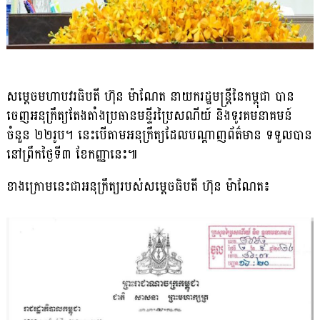
សម្តេចមហាបវរធិបតី ហ៊ុន ម៉ាណែត នាយករដ្ឋមន្ត្រីនៃកម្ពុជា បាន
ចេញអនុក្រឹត្យតែងតាំងប្រធានមន្ទីរប្រៃសណីយ៍ និងទូរគមនាគមន៍
ចំនួន ២២រូប។ នេះបើតាមអនុក្រឹត្យដែលបណ្តាញព័ត៌មាន ទទួលបាន
នៅព្រឹកថ្ងៃទី៣ ខែកញ្ញានេះ៕
ខាងក្រោមនេះជាអនុក្រឹត្យរបស់សម្តេចធិបតី ហ៊ុន ម៉ាណែត៖