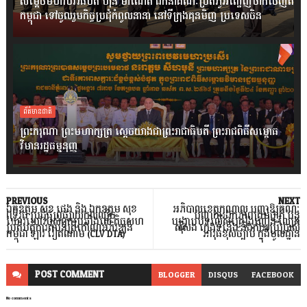
សម្តេចមហាបវរធិបតី ហ៊ុន ម៉ាណែត ដឹកនាំគណៈប្រតិភូអញ្ជើញចាកចេញពី
កម្ពុជា ទៅចូលរួមកិច្ចប្រជុំកំពូលនានា នៅទីក្រុងគុនមិញ ប្រទេសចិន
ព័ត៌មានជាតិ
ព្រះករុណា ព្រះមហាក្សត្រ ស្តេចយាងជាព្រះរាជាធិបតី ព្រះរាជពិធីសម្ពោធ
វិមានរដ្ឋធម្មនុញ្ញ
PREVIOUS
NEXT
ឯកឧត្តម សុខ ផេង និង ឯកឧត្តម សុខ
អភិបាលខេត្តកណ្តាល បញ្ជាឱ្យគណៈ
ពុទ្ធិវុធ ប្រជុំផ្សព្វផ្សាយកលល្បិច
បញ្ជាការឯកភាពគ្រប់ថ្នាក់ បន្ត
ឃោរឃៅរបស់ពួកប្រឆាំងលើ កិច្ចសហ
បង្ក្រាបបទល្មើសគ្រឿងញៀន ល្បែង
ប្រតិបត្តិការតំបន់ត្រីកោណអភិវឌ្ឍន៍
ស៊ីសង ក្មេងទំនើង និងការប្រើប្រាស់
កម្ពុជា ឡាវ វៀតណាម (CLV DTA)
អាវុធខុសច្បាប់ ក្នុងមូលដ្ឋាន
POST
COMMENT
BLOGGER
DISQUS
FACEBOOK
No comments