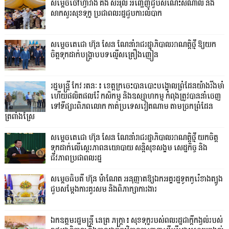
សម្តេចចៅហ្វាវាំង គង់ សំអុល អញ្ជើញជួបសំណេះសំណាល និង
សាកសួរសុខទុក្ខ ប្រជាពលរដ្ឋជួបការលំបាក
សម្តេចតេជោ ហ៊ុន សែន ណែនាំរាជរដ្ឋាភិបាលអាណត្តិថ្មី ឱ្យយក
ចិត្តទុកដាក់បង្ក្រាបបទល្មើសគ្រឿងញៀន
រដ្ឋមន្ត្រី កែវ រតនៈ៖ ខេត្តក្រចេះបានបោះបង្គោលព្រំដែនយ៉ាងរឹងមាំ
ហើយផលិតផលរ៉ែ កសិកម្ម និងឧស្សាហកម្ម កំពុងត្រូវបាននាំចេញ
ទៅទីផ្សារពិភពលោក កាត់ប្រទេសវៀតណាម តាមច្រកព្រំដែន
ត្រពាំងស្រែ
សម្តេចតេជោ ហ៊ុន សែន ណែនាំរាជរដ្ឋាភិបាលអាណត្តិថ្មី យកចិត្ត
ទុកដាក់លើស្ថេរភាពនយោបាយ សន្តិសុខសង្គម សេដ្ឋកិច្ច និង
ជីវភាពប្រជាពលរដ្ឋ
សម្តេចធិបតី ហ៊ុន ម៉ាណែត អនុញ្ញាតឱ្យឯកអគ្គរដ្ឋទូតកូរ៉េខាងត្បូង
ជួបសម្តែងការគួរសម និងពិភាក្សាការងារ
ឯកឧត្តមរដ្ឋមន្ត្រី នេត្រ ភក្ត្រា៖ សុខទុក្ខរបស់ពលរដ្ឋជាក្តីកង្វល់របស់