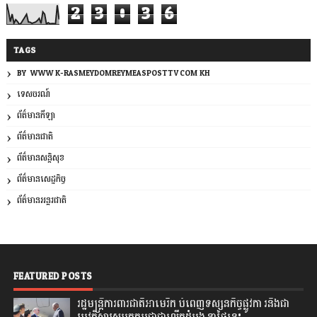
2
3
0
3
6
TAGS
BY: WWW.K-RASMEYDOMREYMEASPOSTTV.COM.KH
ទេសចរណ៍
ព័ត៌មានកីឡា
ព័ត៌មានជាតិ
ព័ត៌មានសន្តិសុខ
ព័ត៌មានសេដ្ឋកិច្ច
ព័ត៌មានអន្តរជាតិ
FEATURED POSTS
រដ្ឋមន្រ្តីការពារជាតិអាមេរិក បំពេញទស្សនកិច្ចផ្លូវកា រនិងជា