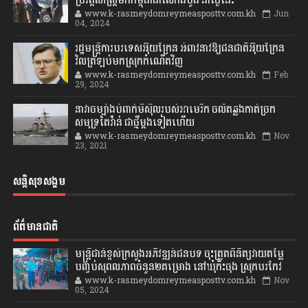
ប្រវត្តិសាស្រ្តមកកម្ពុជាជាលើកដំបូង នាថ្ងៃនេះ
www.k-rasmeydomreymeasposttv.com.kh
Jun
04, 2024
រដ្ឋមន្ត្រីការបរទេសអ៊ុយក្រែន អំពាវនាវឱ្យជនជាតិអ៊ុយក្រែន
វិលត្រឡប់មកស្រុកកំណើតវិញ
www.k-rasmeydomreymeasposttv.com.kh
Feb
29, 2024
នាវាចម្បាំងបំពាក់មីស៊ីលរបស់អាមេរិក ចល័តឆ្លងកាត់ច្រក
សមុទ្រតៃវ៉ាន់ ជាថ្មីម្តងទៀតហើយ
www.k-rasmeydomreymeasposttv.com.kh
Nov
23, 2021
សន្តិសុខសង្គម
ព័ត៌មានជាតិ
មន្ត្រីជាន់ខ្ពស់ក្រសួងអភិវឌ្ឍន៍ជនបទ ចុះត្រួតពិនិត្យវាយតម្លៃ
បញ្ចប់សុពលភាពចំនួន២គម្រោង នៅឃុំកិះចុង ស្រុកបរកែវ
www.k-rasmeydomreymeasposttv.com.kh
Nov
05, 2024