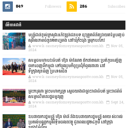
849
286
Followers
Subscribes
ព័ត៌មានជាតិ
មន្ត្រីជាន់ខ្ពស់ក្រសួងអភិវឌ្ឍន៍ជនបទ ចុះត្រួតពិនិត្យវាយតម្លៃបញ្ចប់
សុពលភាពចំនួន២គម្រោង នៅឃុំកិះចុង ស្រុកបរកែវ
www.k-rasmeydomreymeasposttv.com.kh
Nov 05,
2024
សម្តេចមហាបវរធិបតី ហ៊ុន ម៉ាណែត ដឹកនាំគណៈប្រតិភូអញ្ជើញ
ចាកចេញពីកម្ពុជា ទៅចូលរួមកិច្ចប្រជុំកំពូលនានា នៅ
ទីក្រុងគុនមិញ ប្រទេសចិន
www.k-rasmeydomreymeasposttv.com.kh
Nov 05,
2024
ព្រះករុណា ព្រះមហាក្សត្រ ស្តេចយាងជាព្រះរាជាធិបតី ព្រះរាជពិធី
សម្ពោធវិមានរដ្ឋធម្មនុញ្ញ
www.k-rasmeydomreymeasposttv.com.kh
Sept 24,
2024
ឧបនាយករដ្ឋមន្ដ្រី ហ៊ុន ម៉ានី និងឧបនាយករដ្ឋមន្ដ្រី សាយ សំអាល់
ប្រគល់បណ្ណកម្មសិទ្ធិអចលនវត្ថុ ជូនពលរដ្ឋ២៤ភូមិ នៅក្រុង
ឧដុង្គម៉ែជ័យ