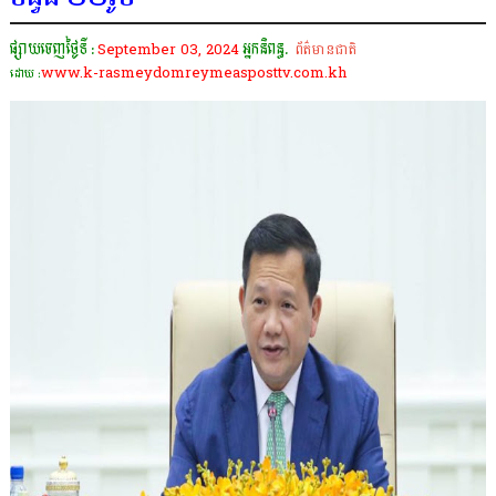
ផ្សាយចេញថ្ងៃទី :
September 03, 2024
អ្នកនិពន្ធ.
ព័ត៌មានជាតិ
www.k-rasmeydomreymeasposttv.com.kh
ដោយ :