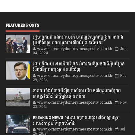
FEATURED POSTS
រដ្ឋមន្រ្តីការពារជាតិអាមេរិក បំពេញទស្សនកិច្ចផ្លូវកា រនិងជា
ប្រវត្តិសាស្រ្តមកកម្ពុជាជាលើកដំបូង នាថ្ងៃនេះ
www.k-rasmeydomreymeasposttv.com.kh
Jun
04, 2024
រដ្ឋមន្ត្រីការបរទេសអ៊ុយក្រែន អំពាវនាវឱ្យជនជាតិអ៊ុយក្រែន
វិលត្រឡប់មកស្រុកកំណើតវិញ
www.k-rasmeydomreymeasposttv.com.kh
Feb
29, 2024
នាវាចម្បាំងបំពាក់មីស៊ីលរបស់អាមេរិក ចល័តឆ្លងកាត់ច្រក
សមុទ្រតៃវ៉ាន់ ជាថ្មីម្តងទៀតហើយ
www.k-rasmeydomreymeasposttv.com.kh
Nov
23, 2021
BREAKING NEWS: មានហេតុការណ៍ផ្ទុះនៅជិតស្ថានទូត
អាមេរិកប្រចាំទីក្រុងប៉េកាំង
www.k-rasmeydomreymeasposttv.com.kh
Jul
26, 2018