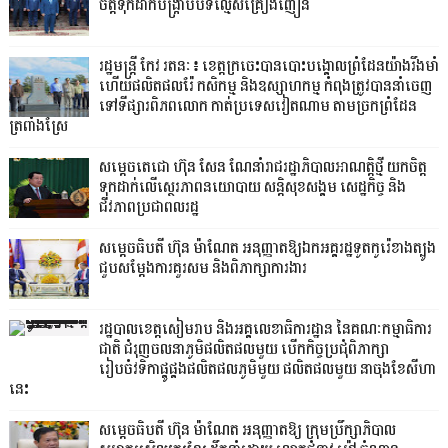
ចិត្តទុកដាក់បង្ក្រាបបទល្មើសគ្រឿងញៀន
រដ្ឋមន្ត្រី កែវ រតនៈ៖ ខេត្តក្រចេះបានបោះបង្គោលព្រំដែនយ៉ាងរឹងមាំ
ហើយផលិតផលរ៉ែ កសិកម្ម និងឧស្សាហកម្ម កំពុងត្រូវបាននាំចេញ
ទៅទីផ្សារពិភពលោក កាត់ប្រទេសវៀតណាម តាមច្រកព្រំដែន
ត្រពាំងស្រែ
សម្តេចតេជោ ហ៊ុន សែន ណែនាំរាជរដ្ឋាភិបាលអាណត្តិថ្មី យកចិត្ត
ទុកដាក់លើស្ថេរភាពនយោបាយ សន្តិសុខសង្គម សេដ្ឋកិច្ច និង
ជីវភាពប្រជាពលរដ្ឋ
សម្តេចធិបតី ហ៊ុន ម៉ាណែត អនុញ្ញាតឱ្យឯកអគ្គរដ្ឋទូតកូរ៉េខាងត្បូង
ជួបសម្តែងការគួរសម និងពិភាក្សាការងារ
រដ្ឋបាលខេត្តសៀមរាប និងអគ្គលេខាធិការដ្ឋាន នៃគណៈកម្មាធិការ
ជាតិ ជំរុញចលនាភូមិផលិតផលមួយ បើកកិច្ចប្រជុំពិភាក្សា
រៀបចំវទិកាផ្គូផ្គងផលិតផលភូមិមួយ ផលិតផលមួយ នាចុងខែសីហា
នេះ
សម្តេចធិបតី ហ៊ុន ម៉ាណែត អនុញ្ញាតឱ្យ ក្រុមប្រឹក្សាភិបាល