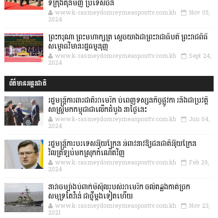
ទីក្រុងគុនមិញ ប្រទេសចិន
www.k-rasmeydomreymeasposttv.com.kh
Nov 05,
2024
ព្រះករុណា ព្រះមហាក្សត្រ ស្តេចយាងជាព្រះរាជាធិបតី ព្រះរាជពិធី
សម្ពោធវិមានរដ្ឋធម្មនុញ្ញ
www.k-rasmeydomreymeasposttv.com.kh
Sept 24,
2024
ព័ត៌មានអន្តរជាតិ
រដ្ឋមន្រ្តីការពារជាតិអាមេរិក បំពេញទស្សនកិច្ចផ្លូវកា រនិងជាប្រវត្តិ
សាស្រ្តមកកម្ពុជាជាលើកដំបូង នាថ្ងៃនេះ
www.k-rasmeydomreymeasposttv.com.kh
Jun 04,
2024
រដ្ឋមន្ត្រីការបរទេសអ៊ុយក្រែន អំពាវនាវឱ្យជនជាតិអ៊ុយក្រែន
វិលត្រឡប់មកស្រុកកំណើតវិញ
www.k-rasmeydomreymeasposttv.com.kh
Feb 29,
2024
នាវាចម្បាំងបំពាក់មីស៊ីលរបស់អាមេរិក ចល័តឆ្លងកាត់ច្រក
សមុទ្រតៃវ៉ាន់ ជាថ្មីម្តងទៀតហើយ
www.k-rasmeydomreymeasposttv.com.kh
Nov 23,
2021