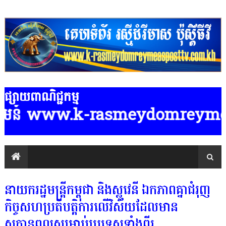
ផ្សាយពាណិជ្ជកម្ម
មន៍ www.k-rasmeydomreymeasposttv.
នាយករដ្ឋមន្ត្រីកម្ពុជា និងស្លូវេនី ឯកភាពគ្នាជំរុញ
កិច្ចសហប្រតិបត្តិការលើវិស័យដែលមាន
សក្តានុពលសម្រាប់ប្រទេសទាំងពីរ