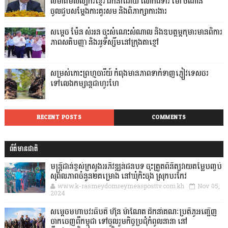
សមាគមសិល្បករខ្មែរ ដឹកនាំដោយ លោកជំទាវ ម៉ៅ ចំណាន
ចូលជួបសម្ដែងការគួរសម និងពិភាក្សាការងារ
សម្តេច ម៉ែន សំអន ចុះសំណេះសំណាល និងឧបត្ថម្ភកុមារមានពិការ
ភាពសតិបញ្ញា និងអូទីស្សឹមនៅក្រុងតាខ្មៅ
សម្រស់កោះព្រហ្មចារីយ៍ កំពុងមានភាពទាក់ទាញភ្ញៀវទេសចរ
ទៅលេងកម្សាន្តជាហូរហែ
RECENT POSTS
COMMENTS
ព័ត៌មានជាតិ
មន្ត្រីជាន់ខ្ពស់ក្រសួងអភិវឌ្ឍន៍ជនបទ ចុះត្រួតពិនិត្យវាយតម្លៃបញ្ចប់
សុពលភាពចំនួន២គម្រោង នៅឃុំកិះចុង ស្រុកបរកែវ
www.k-rasmeydomreymeasposttv.com.kh
Nov 05,
2024
សម្តេចមហាបវរធិបតី ហ៊ុន ម៉ាណែត ដឹកនាំគណៈប្រតិភូអញ្ជើញ
ចាកចេញពីកម្ពុជា ទៅចូលរួមកិច្ចប្រជុំកំពូលនានា នៅ