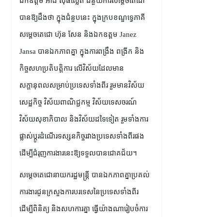
ឯកឧត្ដម អ៊ាង សុផល្លែត ជំនួយការសម្ដេចតេជោ
បានឱ្យដឹងថា ក្នុងជំនួបនេះ ក្នុងក្របខណ្ឌទ្វេភាគី
សម្ដេចតេជោ ហ៊ុន សែន និងឯកឧត្តម Janez
Jansa បានឯកភាពគ្នា ក្នុងការពង្រឹង ពង្រីក និង
កិច្ចសហប្រតិបត្តិការ លើវិស័យដែលមាន
សក្តានុពលសម្រាប់ប្រទេសទាំងពីរ រួមមានវិស័យ
សេដ្ឋកិច្ច វិស័យពាណិជ្ជកម្ម វិស័យទេសចរណ៍
វិស័យសុខាភិបាល និងវិស័យដទៃទៀត រួមទាំងការ
ផ្លាស់ប្ដូរដំណើរទស្សនកិច្ចរវាងប្រទេសទាំងពីរផង
ដើម្បីជំរុញការងារនេះឱ្យទទួលបានជោគជ័យ។
សម្ដេចតេជោនាយករដ្ឋមន្ត្រី បានឯកភាពគ្នាប្រគល់
ការងារជូនក្រសួងការបរទេសនៃប្រទេសទាំងពីរ
ដើម្បីពិនិត្យ និងសហការគ្នា ធ្វើយ៉ាងណារៀបចំការ