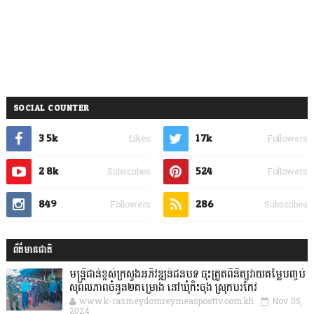
SOCIAL COUNTER
3.5k
1.7k
Likes
Followers
2.8k
524
Subscribes
Followers
849
286
Followers
Subscribes
ព័ត៌មានជាតិ
មន្ត្រីជាន់ខ្ពស់ក្រសួងអភិវឌ្ឍន៍ជនបទ ចុះត្រួតពិនិត្យវាយតម្លៃបញ្ចប់
សុពលភាពចំនួន២គម្រោង នៅឃុំកិះចុង ស្រុកបរកែវ
www.k-rasmeydomreymeasposttv.com.kh
Nov 05,
2024