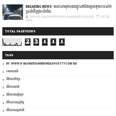
BREAKING NEWS: មានហេតុការណ៍ផ្ទុះនៅជិតស្ថានទូតអាមេរិក
ប្រចាំទីក្រុងប៉េកាំង
www.k-rasmeydomreymeasposttv.com.kh
Jul 26,
2018
TOTAL PAGEVIEWS
2
3
0
0
0
TAGS
BY: WWW.K-RASMEYDOMREYMEASPOSTTV.COM.KH
ទេសចរណ៍
ព័ត៌មានកីឡា
ព័ត៌មានជាតិ
ព័ត៌មានសន្តិសុខ
ព័ត៌មានសេដ្ឋកិច្ច
ព័ត៌មានអន្តរជាតិ