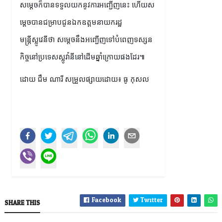
សម្ដេចក៏បានទទួលយកនូវការអញ្ជើញនេះ ហើយស
ម្តេចបានជម្រាបជូនឯកឧត្តមនាយករដ្ឋ
មន្ត្រីស្លូវេនីថា សម្តេចនឹងអញ្ជើញទៅបំពេញទស្សន
កិច្ចនៅប្រទេសស្លូវ៉ានីនៅដើមឆ្នាំក្រោយផងដែរ៕
ដោយ ជឹម ណារី សម្រួលផ្សាយដោយ៖ ធូ កុសល
Facebook
Twitter
SHARE THIS