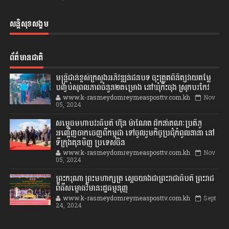
សន្តិសុខសង្គម
ព័ត៌មានជាតិ
មន្ត្រីជាន់ខ្ពស់ក្រសួងអភិវឌ្ឍន៍ជនបទ ចុះត្រួតពិនិត្យវាយតម្លៃ
បញ្ចប់សុពលភាពចំនួន២គម្រោង នៅឃុំកិះចុង ស្រុកបរកែវ
www.k-rasmeydomreymeasposttv.com.kh
Nov
05, 2024
សម្តេចមហាបវរធិបតី ហ៊ុន ម៉ាណែត ដឹកនាំគណៈប្រតិភូ
អញ្ជើញចាកចេញពីកម្ពុជា ទៅចូលរួមកិច្ចប្រជុំកំពូលនានា នៅ
ទីក្រុងគុនមិញ ប្រទេសចិន
www.k-rasmeydomreymeasposttv.com.kh
Nov
05, 2024
ព្រះករុណា ព្រះមហាក្សត្រ ស្តេចយាងជាព្រះរាជាធិបតី ព្រះរាជ
ពិធីសម្ពោធវិមានរដ្ឋធម្មនុញ្ញ
www.k-rasmeydomreymeasposttv.com.kh
Sept
24, 2024