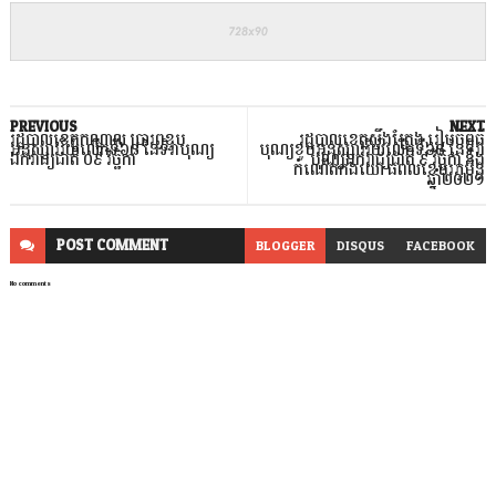
PREVIOUS
NEXT
រដ្ឋបាលខេត្តកណ្ដាល ប្រារព្ធខួប
រដ្ឋបាលខេត្តស្ទឹងត្រែង រៀបចំពិធី
អនុស្សាវរីយ៍លើកទី៦៨ នៃទិវាបុណ្យ
បុណ្យខួបអនុស្សាវរីយ៍លើកទី៦៨ នៃទិវា
ឯករាជ្យជាតិ ០៩ វិច្ជិកា
បុណ្យឯករាជ្យជាតិ ៩ វិច្ឆិកា និង
កំណើតកងយោ ធពលខេមរភូមិន្ទ
ឆ្នាំ២០២១
POST
COMMENT
BLOGGER
DISQUS
FACEBOOK
No comments