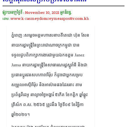
ផ្សាយចេញថ្ងៃទី :
November 10, 2021
អ្នកនិពន្ធ.
www.k-rasmeydomreymeasposttv.com.kh
ដោយ :
ភ្នំពេញ :សម្ដេចអគ្គមហាសេនាបតីតេជោ ហ៊ុន សែន
នាយករដ្ឋមន្ត្រីនៃព្រះរាជាណាចក្រកម្ពុជា បាន
ទទួលជួបពិភាក្សាការងារជាមួយឯកឧត្តម Janez
Jansa នាយករដ្ឋមន្ត្រីនៃសាធារណរដ្ឋស្លូវ៉ានី និងជា
ប្រធានប្តូរវេនសហភាពអឺរ៉ុប ក៏ដូចជាអ្នកសម្រប
សម្រួលអាស៊ីអឺរ៉ុប និងអាស៊ានផងដែរនោះ តាម
ប្រព័ន្ធវីដេអូ នាល្ងាចថ្ងៃអង្គារ៍ ៥កើត ខែកត្តិក ឆ្នាំឆ្លូវ
ត្រីស័ក ព.ស. ២៥៦៥ ត្រូវនឹង ថ្ងៃទី០៩ ខែវិច្ឆិកា
ឆ្នាំ២០២១។