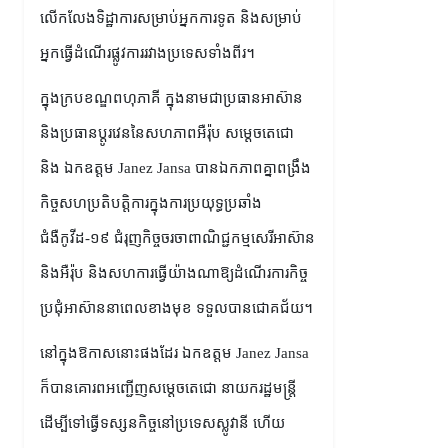
លើកលែងទិដ្ឋាការសម្រាប់អ្នកការទូត និងសម្រាប់
អ្នកធ្វើដំណើរផ្លូវការរវាងប្រទេសទាំងពីរ។
ក្នុងក្របខណ្ឌពហុភាគី ក្នុងនាមជាប្រធានអាស៊ាន
និងប្រធានប្ដូរវេននៃសហភាពអឺរ៉ុប សម្ដេចតេជោ
និង ឯកឧត្តម Janez Jansa បានឯកភាពគ្នាពង្រឹង
កិច្ចសហប្រតិបត្តិការក្នុងការប្រយុទ្ធប្រឆាំង
ជំងឺកូវីដ-១៩ ជំរុញកិច្ចចរចាពាណិជ្ជកម្មសេរីអាស៊ាន
និងអឺរ៉ុប និងសហការធ្វើយ៉ាងណាឱ្យដំណើរការកិច្ច
ប្រជុំអាស៊ាននាពេលខាងមុខ ទទួលបានជោគជ័យ។
នៅក្នុងឱកាសនោះផងដែរ ឯកឧត្តម Janez Jansa
ក៏បានគោរពអញ្ជើញសម្តេចតេជោ នាយករដ្ឋមន្ត្រី
ដើម្បីទៅធ្វើទស្សនកិច្ចនៅប្រទេសស្លូវានី ហើយ