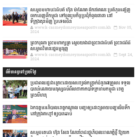
សម្តេចមហាបវរធិបតី ហ៊ុន ម៉ាណែត ដឹកនាំគណៈប្រតិភូអញ្ជើញ
ចាកចេញពីកម្ពុជា ទៅចូលរួមកិច្ចប្រជុំកំពូលនានា នៅ
ទីក្រុងគុនមិញ ប្រទេសចិន
www.k-rasmeydomreymeasposttv.com.kh
Nov 05,
2024
ព្រះករុណា ព្រះមហាក្សត្រ ស្តេចយាងជាព្រះរាជាធិបតី ព្រះរាជពិធី
សម្ពោធវិមានរដ្ឋធម្មនុញ្ញ
www.k-rasmeydomreymeasposttv.com.kh
Sept 24,
2024
ព័ត៌មានទូទៅប្រចាំថ្ងៃ
ប្រជាពលរដ្ឋរងគ្រោះដោយសារខ្យល់កន្ត្រាក់ចំនួន៧គ្រួសារ ទទួល
បានអំណោយមនុស្សធម៌ពីសាខាកាកបាទក្រហមកម្ពុជា ខេត្ត
ព្រះសីហនុ
ឯកឧត្តមអភិបាលខេត្តកណ្ដាល បញ្ជាឲ្យដោះស្រាយបញ្ហាលិចទឹក
នៅក្រុងតាខ្មៅ ឲ្យបានឆាប់
សម្តេចតេជោ ហ៊ុន សែន ណែនាំរាជរដ្ឋាភិបាលអាណត្តិថ្មី ឱ្យយក