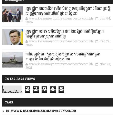
រដ្ឋមន្រ្តីការពារជាតិអាមេរិក បំពេញទស្សនកិច្ចផ្លូវកា រនិងជាប្រវត្តិ
សាស្រ្តមកកម្ពុជាជាលើកដំបូង នាថ្ងៃនេះ
www.k-rasmeydomreymeasposttv.com.kh
Jun 04,
2024
រដ្ឋមន្ត្រីការបរទេសអ៊ុយក្រែន អំពាវនាវឱ្យជនជាតិអ៊ុយក្រែន
វិលត្រឡប់មកស្រុកកំណើតវិញ
www.k-rasmeydomreymeasposttv.com.kh
Feb 29,
2024
នាវាចម្បាំងបំពាក់មីស៊ីលរបស់អាមេរិក ចល័តឆ្លងកាត់ច្រក
សមុទ្រតៃវ៉ាន់ ជាថ្មីម្តងទៀតហើយ
www.k-rasmeydomreymeasposttv.com.kh
Nov 23,
2021
TOTAL PAGEVIEWS
2
2
9
6
5
TAGS
BY: WWW.K-RASMEYDOMREYMEASPOSTTV.COM.KH