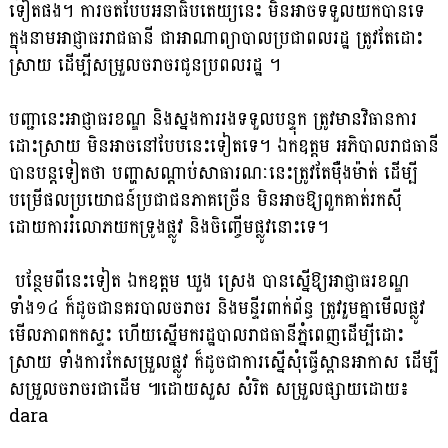
ទៀតផង។ ការចតបែបអនាធិបតេយ្យនេះ មិនអាចទទួលយកបានទេ
ក្នុងនាមអាជ្ញាធររាជធានី ជាអាណាព្យាបាលប្រជាពលរដ្ឋ ត្រូវតែដោះ
ស្រាយ ដើម្បីសម្រួលចរាចរជូនប្រពលរដ្ឋ ។
បញ្ជានេះអាជ្ញាធរខណ្ឌ និងស្នងការរងទទួលបន្ទុក ត្រូវមានវិធានការ
ដោះស្រាយ មិនអាចនៅបែបនេះទៀតទេ។ ឯកឧត្តម អភិបាលរាជធានី
បានបន្តទៀតថា បញ្ហាសណ្តាប់សាធារណៈនេះត្រូវតែម៉ឺងម៉ាត់ ដើម្បី
បម្រើផលប្រយោជន៍ប្រជាជនភាគច្រើន មិនអាចឱ្យពួកគាត់រកស៊ី
ដោយការរំលោភយកទ្រូងផ្លូវ និងចិញ្ចើមផ្លូវនោះទេ។
បន្ថែមពីនេះទៀត ឯកឧត្តម ឃួង ស្រេង បានស្នើឱ្យអាជ្ញាធរខណ្ឌ
ទាំង១៤ ក៏ដូចជានគរបាលចរាចរ និងមន្ទីរពាក់ព័ន្ធ ត្រូវរួមគ្នាមើលផ្លូវ
មើលភាពកកស្ទះ ហើយស្នើមករដ្ឋបាលរាជធានីភ្នំពេញដើម្បីដោះ
ស្រាយ ទាំងការកែសម្រួលផ្លូវ ក៏ដូចជាការស្នើសុំធ្វើស្ពានអាកាស ដើម្បី
សម្រួលចរាចរជាដើម ៕ដោយសួស សំរិត សម្រួលផ្សាយដោយ៖
dara