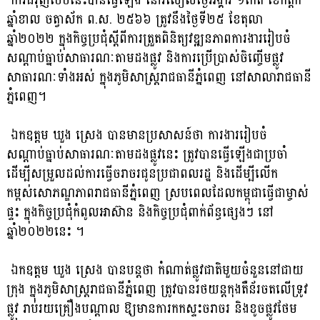
ការជំរុញបែបនេះបានធ្វើឡើង នៅរសៀលថ្ងៃអង្គារ ១កើត ខែកត្តិក
ឆ្នាំខាល ចត្វាស័ក ព.ស. ២៥៦៦ ត្រូវនឹងថ្ងៃទី២៥ ខែតុលា
ឆ្នាំ២០២២ ក្នុងកិច្ចប្រជុំស្តីពីការត្រួតពិនិត្យវឌ្ឍនភាពការងាររៀបចំ
សណ្តាប់ធ្នាប់សាធារណៈតាមដងផ្លូវ និងការប្រើប្រាស់ចិញ្ចើមផ្លូវ
សាធារណៈទាំងអស់ ក្នុងភូមិសាស្រ្តរាជធានីភ្នំពេញ នៅសាលារាជធានី
ភ្នំពេញ។
ឯកឧត្តម ឃួង ស្រេង បានមានប្រសាសន៍ថា ការងាររៀបចំ
សណ្តាប់ធ្នាប់សាធារណៈតាមដងផ្លូវនេះ ត្រូវបានធ្វើឡើងជាប្រចាំ
ដើម្បីសម្រួលដល់ការធ្វើចរាចរជូនប្រជាពលរដ្ឋ និងដើម្បីលើក
កម្ពស់សោភណ្ឌភាពរាជធានីភ្នំពេញ ស្របពេលដែលកម្ពុជាធ្វើជាម្ចាស់
ផ្ទះ ក្នុងកិច្ចប្រជុំកំពូលអាស៊ាន និងកិច្ចប្រជុំពាក់ព័ន្ធផ្សេងៗ នៅ
ឆ្នាំ២០២២នេះ ។
ឯកឧត្តម ឃួង ស្រេង បានបន្តថា កំណាត់ផ្លូវជាតិមួយចំនួននៅជាយ
ក្រុង ក្នុងភូមិសាស្ត្ររាជធានីភ្នំពេញ ត្រូវបានរថយន្តកុងតឺន័រចតលើទ្រូវ
ផ្លូវ រាប់រយគ្រឿងបណ្តាល ឱ្យមានការកកស្ទះចរាចរ និងខូចផ្លូវថែម