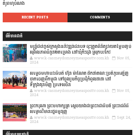
គំរូពហុបំណង
RECENT POSTS
COMMENTS
ព័ត៌មានជាតិ
មន្ត្រីជាន់ខ្ពស់ក្រសួងអភិវឌ្ឍន៍ជនបទ ចុះត្រួតពិនិត្យវាយតម្លៃបញ្ចប់
សុពលភាពចំនួន២គម្រោង នៅឃុំកិះចុង ស្រុកបរកែវ
www.k-rasmeydomreymeasposttv.com.kh
Nov 05,
2024
សម្តេចមហាបវរធិបតី ហ៊ុន ម៉ាណែត ដឹកនាំគណៈប្រតិភូអញ្ជើញ
ចាកចេញពីកម្ពុជា ទៅចូលរួមកិច្ចប្រជុំកំពូលនានា នៅ
ទីក្រុងគុនមិញ ប្រទេសចិន
www.k-rasmeydomreymeasposttv.com.kh
Nov 05,
2024
ព្រះករុណា ព្រះមហាក្សត្រ ស្តេចយាងជាព្រះរាជាធិបតី ព្រះរាជពិធី
សម្ពោធវិមានរដ្ឋធម្មនុញ្ញ
www.k-rasmeydomreymeasposttv.com.kh
Sept 24,
2024
ព័ត៌មានអន្តរជាតិ