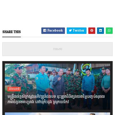
Facebook
Twitter
SHARE THIS
ព័ត៌មានជាតិ
មន្ត្រីជាន់ខ្ពស់ក្រសួងអភិវឌ្ឍន៍ជនបទ ចុះត្រួតពិនិត្យវាយតម្លៃបញ្ចប់សុពល
ភាពចំនួន២គម្រោង នៅឃុំកិះចុង ស្រុកបរកែវ