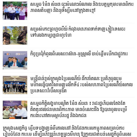
សម្តេច ម៉ែន សំអន ចុះសំណេះសំណាល និងឧបត្ថម្ភកុមារមានពិការ
ភាពសតិបញ្ញា និងអូទីស្សឹមនៅក្រុងតាខ្មៅ
សម្រស់កោះព្រហ្មចារីយ៍ កំពុងមានភាពទាក់ទាញភ្ញៀវទេសចរ
ទៅលេងកម្សាន្តជាហូរហែ
កិច្ចប្រជុំកំពូលពិសេសអាស៊ាន-អូស្ត្រាលី ចាប់ផ្តើមបើកជាផ្លូវការ
មន្ត្រីជាន់ខ្ពស់ក្រសួងប្រៃសណីយ៍ ដឹកនាំគណៈប្រតិភូចូលរួម
មហាសន្និបាតវិសាមញ្ញលើកទី៤ របស់សហភាពប្រៃសណីយ៍សកល
ប្រទេសអារ៉ាប៊ីសាអូឌីត
សម្តេចកិត្តិសង្គហបណ្ឌិត ម៉ែន សំអន ៖ រាជរដ្ឋាភិបាលតែងតែ
គិតគូរដល់ជនមានពិការភាព មានចំណេះដឹង ឱ្យបានចូលបម្រើ
ការងារនៅតាមស្ថាប័នរដ្ឋ និងឯកជន
ក្រសួងសេដ្ឋកិច្ច ធ្វើបទបង្ហាញអំពីគោលដៅ និងផែនការសកម្មភាពសម្រាប់ការ
រៀបចំផែន ការមេ ដើម្បីអភិវឌ្ឍន៍ខេត្តព្រះសីហនុ ឱ្យក្លាយជាតំបន់សេដ្ឋកិច្ចពិសេស