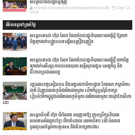
សម្ពោធវិមានរដ្ឋធម្មនុញ្ញ
www.k-rasmeydomreymeasposttv.com.kh
Sept 24,
2024
ព័ត៌មានទូទៅប្រចាំថ្ងៃ
សម្តេចតេជោ ហ៊ុន សែន ណែនាំរាជរដ្ឋាភិបាលអាណត្តិថ្មី ឱ្យយក
ចិត្តទុកដាក់បង្ក្រាបបទល្មើសគ្រឿងញៀន
សម្តេចតេជោ ហ៊ុន សែន ណែនាំរាជរដ្ឋាភិបាលអាណត្តិថ្មី យកចិត្ត
ទុកដាក់លើស្ថេរភាពនយោបាយ សន្តិសុខសង្គម សេដ្ឋកិច្ច និង
ជីវភាពប្រជាពលរដ្ឋ
រដ្ឋបាលខេត្តសៀមរាប និងអគ្គលេខាធិការដ្ឋាន នៃគណៈកម្មាធិការ
ជាតិ ជំរុញចលនាភូមិផលិតផលមួយ បើកកិច្ចប្រជុំពិភាក្សា
រៀបចំវទិកាផ្គូផ្គងផលិតផលភូមិមួយ ផលិតផលមួយ នាចុងខែសីហា
នេះ
សម្តេចធិបតី ហ៊ុន ម៉ាណែត អនុញ្ញាតឱ្យ ក្រុមប្រឹក្សាភិបាល
សមាគមសិល្បករខ្មែរ ដឹកនាំដោយ លោកជំទាវ ម៉ៅ ចំណាន
ចូលជួបសម្ដែងការគួរសម និងពិភាក្សាការងារ