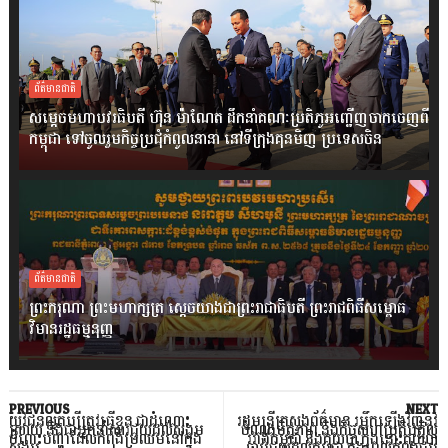
ព័ត៌មានជាតិ
សម្តេចមហាបវរធិបតី ហ៊ុន ម៉ាណែត ដឹកនាំគណៈប្រតិភូអញ្ជើញចាកចេញពី
កម្ពុជា ទៅចូលរួមកិច្ចប្រជុំកំពូលនានា នៅទីក្រុងគុនមិញ ប្រទេសចិន
ព័ត៌មានជាតិ
ព្រះករុណា ព្រះមហាក្សត្រ ស្តេចយាងជាព្រះរាជាធិបតី ព្រះរាជពិធីសម្ពោធ
វិមានរដ្ឋធម្មនុញ្ញ
PREVIOUS
NEXT
យុវជនល្អគប្បីត្រូវធ្វើខ្លួន ជាដំណោះ
រដ្ឋមន្រ្តីក្រសួងព័ត៌មាន រម្លឹកឡើងវិញនូវ
ស្រាយ និងជាអ្នកនាំសារជួយដល់សង្គម
ចំណងមិត្តភាព និងកិច្ចសហប្រតិបត្តិល្អ
ចំពោះបញ្ហាដែលកំពុងប្រឈមនៅក្នុង
រវាងកម្ពុជា និងគុយបា ក្នុងនោះគុយបា