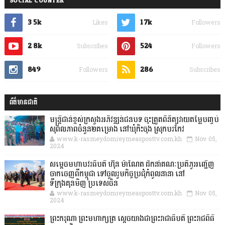
SOCIAL COUNTER
3.5k
1.7k
Likes
Followers
2.8k
524
Subscribes
Followers
849
286
Followers
Subscribes
ព័ត៌មានជាតិ
មន្ត្រីជាន់ខ្ពស់ក្រសួងអភិវឌ្ឍន៍ជនបទ ចុះត្រួតពិនិត្យវាយតម្លៃបញ្ចប់
សុពលភាពចំនួន២គម្រោង នៅឃុំកិះចុង ស្រុកបរកែវ
www.k-rasmeydomreymeasposttv.com.kh
Nov 05,
2024
សម្តេចមហាបវរធិបតី ហ៊ុន ម៉ាណែត ដឹកនាំគណៈប្រតិភូអញ្ជើញ
ចាកចេញពីកម្ពុជា ទៅចូលរួមកិច្ចប្រជុំកំពូលនានា នៅ
ទីក្រុងគុនមិញ ប្រទេសចិន
www.k-rasmeydomreymeasposttv.com.kh
Nov 05,
2024
ព្រះករុណា ព្រះមហាក្សត្រ ស្តេចយាងជាព្រះរាជាធិបតី ព្រះរាជពិធី