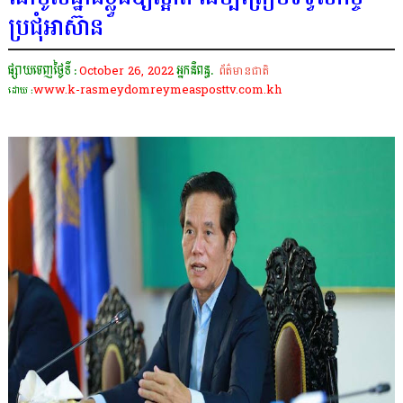
ប្រជុំអាស៊ាន
ផ្សាយចេញថ្ងៃទី :
October 26, 2022
អ្នកនិពន្ធ.
ព័ត៌មានជាតិ
www.k-rasmeydomreymeasposttv.com.kh
ដោយ :