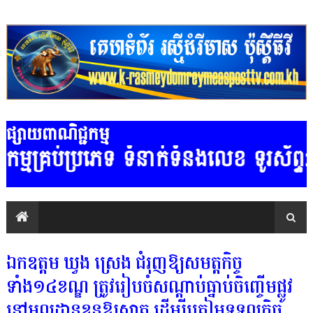
ផ្សាយពាណិជ្ជកម្ម
ភេទ ទំនាក់ទំនងលេខ ទូរស័ព្ទ:.....
ឯកឧត្តម ឃួង ស្រេង ជំរុញឱ្យសមត្ដកិច្ច
ទាំង១៤ខណ្ឌ ត្រូវរៀបចំសណ្ដាប់ធ្នាប់ចិញ្ចើមផ្លូវ
នៅមូលដ្ឋានខ្លួនឱ្យស្អាត ដើម្បីត្រៀមទទួលកិច្ច