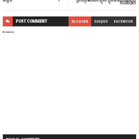
សង្គម
ធ្លាប់ជួយដល់កម្ពុជា ក្នុងពេលកំពុងជួប
ការលំបាក
POST
COMMENT
BLOGGER
DISQUS
FACEBOOK
No comments