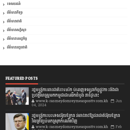
ទេសចរណ៍
ព័ត៌មានកីឡា
ព័ត៌មានជាតិ
ព័ត៌មានសន្តិសុខ
ព័ត៌មានសេដ្ឋកិច្ច
ព័ត៌មានអន្តរជាតិ
FEATURED POSTS
រដ្ឋមន្រ្តីការពារជាតិអាមេរិក បំពេញទស្សនកិច្ចផ្លូវកា រនិងជា
ប្រវត្តិសាស្រ្តមកកម្ពុជាជាលើកដំបូង នាថ្ងៃនេះ
www.k-rasmeydomreymeasposttv.com.kh
Jun
04, 2024
រដ្ឋមន្ត្រីការបរទេសអ៊ុយក្រែន អំពាវនាវឱ្យជនជាតិអ៊ុយក្រែន
វិលត្រឡប់មកស្រុកកំណើតវិញ
www.k-rasmeydomreymeasposttv.com.kh
Feb