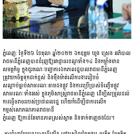
ភ្នំពេញ: ថ្ងៃទី២៦ ខែតុលា ឆ្នាំ២០២២ ឯកឧត្តម ឃួង ស្រេង អភិបាល
រាជធានីភ្នំពេញបានជំរុញឱ្យអាជ្ញាធរខណ្ឌទាំង១៤ និងកម្លាំងមាន
សមត្ថកិច្ច ក្នុងជួរគណៈបញ្ជាការឯកភាពរដ្ឋបាលរាជធានីភ្នំពេញ
ត្រូវយកចិត្តទុកដាក់ខ្ពស់ និងម៉ឺងម៉ាត់លើការងាររៀបចំ
សណ្តាប់ធ្នាប់សាធារណៈតាមដងផ្លូវ និងការប្រើប្រាស់ចិញ្ចើមផ្លូវ
សាធារណៈទាំងអស់ ក្នុងភូមិសាស្រ្តរាជធានីភ្នំពេញ ដើម្បីសម្រួលដល់
ការធ្វើចរាចររបស់ប្រជាពលរដ្ឋ ហើយក៏ដើម្បីជាការលើក
កម្ពស់សោភណភាពរាជធានី
ភ្នំពេញ ឱ្យកាន់តែមានភាពស្រស់ស្អាត និងទាក់ទាញផងដែរ។