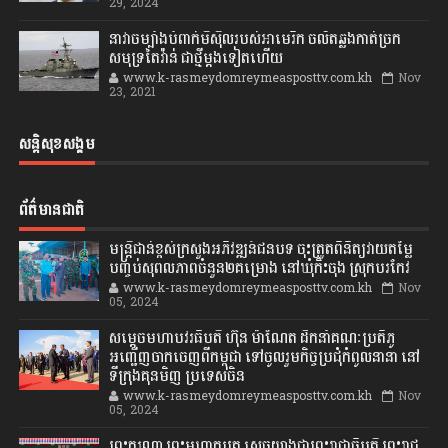
29, 2024
នាវាចម្បាំងបំពាក់មីស៊ីលរបស់អាមេរិក ចល័តឆ្លងកាត់ច្រក
សមុទ្រតៃវ៉ាន់ ជាថ្មីម្តងទៀតហើយ
www.k-rasmeydomreymeasposttv.com.kh
Nov
23, 2021
សន្តិសុខសង្គម
ព័ត៌មានជាតិ
មន្ត្រីជាន់ខ្ពស់ក្រសួងអភិវឌ្ឍន៍ជនបទ ចុះត្រួតពិនិត្យវាយតម្លៃ
បញ្ចប់សុពលភាពចំនួន២គម្រោង នៅឃុំកិះចុង ស្រុកបរកែវ
www.k-rasmeydomreymeasposttv.com.kh
Nov
05, 2024
សម្តេចមហាបវរធិបតី ហ៊ុន ម៉ាណែត ដឹកនាំគណៈប្រតិភូ
អញ្ជើញចាកចេញពីកម្ពុជា ទៅចូលរួមកិច្ចប្រជុំកំពូលនានា នៅ
ទីក្រុងគុនមិញ ប្រទេសចិន
www.k-rasmeydomreymeasposttv.com.kh
Nov
05, 2024
ព្រះករុណា ព្រះមហាក្សត្រ ស្តេចយាងជាព្រះរាជាធិបតី ព្រះរាជ