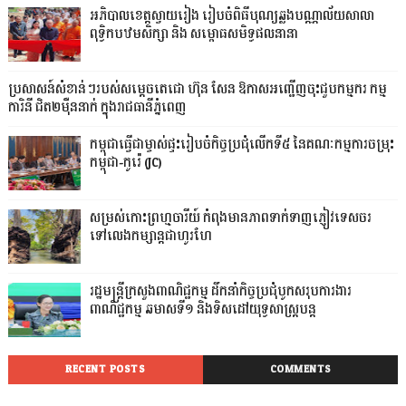
អភិបាលខេត្តស្វាយរៀង រៀបចំពិធីបុណ្យឆ្លងបណ្ណាល័យសាលា
ពុទ្ធិកបឋមសិក្សា និង សម្ពោធសមិទ្ធផលនានា
ប្រសាសន៍សំខាន់ៗរបស់សម្តេចតេជោ ហ៊ុន សែន ឱកាសអញ្ជើញចុះជួបកម្មករ កម្ម
ការិនី ជិត២ម៉ឺននាក់ ក្នុងរាជធានីភ្នំពេញ
កម្ពុជាធ្វើជាម្ចាស់ផ្ទះរៀបចំកិច្ចប្រជុំលើកទី៥ នៃគណៈកម្មការចម្រុះ
កម្ពុជា-កូរ៉េ (JC)
សម្រស់កោះព្រហ្មចារីយ៍ កំពុងមានភាពទាក់ទាញភ្ញៀវទេសចរ
ទៅលេងកម្សាន្តជាហូរហែ
រដ្ឋមន្ត្រីក្រសួងពាណិជ្ជកម្ម ដឹកនាំកិច្ចប្រជុំបូកសរុបការងារ
ពាណិជ្ជកម្ម ឆមាសទី១ និងទិសដៅយុទ្ធសាស្រ្តបន្ត
RECENT POSTS
COMMENTS