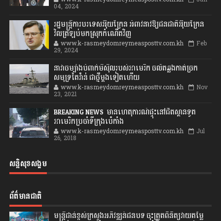
04, 2024
រដ្ឋមន្ត្រីការបរទេសអ៊ុយក្រែន អំពាវនាវឱ្យជនជាតិអ៊ុយក្រែន
វិលត្រឡប់មកស្រុកកំណើតវិញ
www.k-rasmeydomreymeasposttv.com.kh
Feb
29, 2024
នាវាចម្បាំងបំពាក់មីស៊ីលរបស់អាមេរិក ចល័តឆ្លងកាត់ច្រក
សមុទ្រតៃវ៉ាន់ ជាថ្មីម្តងទៀតហើយ
www.k-rasmeydomreymeasposttv.com.kh
Nov
23, 2021
BREAKING NEWS: មានហេតុការណ៍ផ្ទុះនៅជិតស្ថានទូត
អាមេរិកប្រចាំទីក្រុងប៉េកាំង
www.k-rasmeydomreymeasposttv.com.kh
Jul
26, 2018
សន្តិសុខសង្គម
ព័ត៌មានជាតិ
មន្ត្រីជាន់ខ្ពស់ក្រសួងអភិវឌ្ឍន៍ជនបទ ចុះត្រួតពិនិត្យវាយតម្លៃ