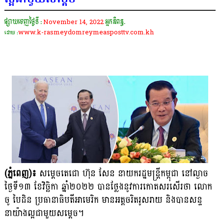
ផ្សាយចេញថ្ងៃទី :
November 14, 2022
អ្នកនិពន្ធ.
www.k-rasmeydomreymeasposttv.com.kh
ដោយ :
(ភ្នំពេញ)៖
សម្តេចតេជោ ហ៊ុន សែន នាយករដ្ឋមន្ត្រីកម្ពុជា នៅល្ងាច
ថ្ងៃទី១៣ ខែវិច្ឆិកា ឆ្នាំ២០២២ បានថ្លែងនូវការកោតសរសើរថា លោក
ចូ បៃដិន ប្រធានាធិបតីអាមេរិក មានអត្តចរិតរូសរាយ និងបានសន្ទ
នាយ៉ាងល្អជាមួយសម្តេច។