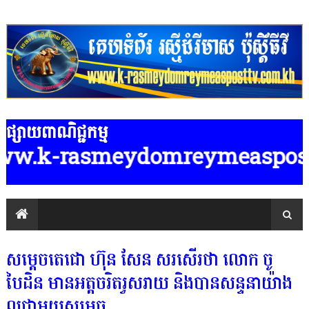
ផ្សាយពាណិជ្ជកម្ម
.k-rasmeydomreymeasposttv.com.kh
សម្តេចតេជោ ហ៊ុន សែន សរសើរថា លោក ចូ
បៃដិន មានអត្តចរិតរួសរាយ និងបានសន្ទនាយ៉ាង
ល្អជាមួយសម្តេច