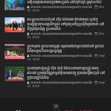
បញ្ចប់សុពលភាពចំនួន២គម្រោង នៅឃុំកិះចុង ស្រុកបរកែវ
www.k-rasmeydomreymeasposttv.com.kh
Nov
05, 2024
សម្តេចមហាបវរធិបតី ហ៊ុន ម៉ាណែត ដឹកនាំគណៈប្រតិភូ
អញ្ជើញចាកចេញពីកម្ពុជា ទៅចូលរួមកិច្ចប្រជុំកំពូលនានា នៅ
ទីក្រុងគុនមិញ ប្រទេសចិន
www.k-rasmeydomreymeasposttv.com.kh
Nov
05, 2024
ព្រះករុណា ព្រះមហាក្សត្រ ស្តេចយាងជាព្រះរាជាធិបតី ព្រះរាជ
ពិធីសម្ពោធវិមានរដ្ឋធម្មនុញ្ញ
www.k-rasmeydomreymeasposttv.com.kh
Sept
24, 2024
ឧបនាយករដ្ឋមន្ដ្រី ហ៊ុន ម៉ានី និងឧបនាយករដ្ឋមន្ដ្រី សាយ
សំអាល់ ប្រគល់បណ្ណកម្មសិទ្ធិអចលនវត្ថុ ជូនពលរដ្ឋ២៤ភូមិ នៅ
ក្រុងឧដុង្គម៉ែជ័យ
www.k-rasmeydomreymeasposttv.com.kh
Sept
23, 2024