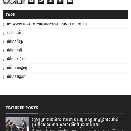
TAGS
BY: WWW.K-RASMEYDOMREYMEASPOSTTV.COM.KH
ទេសចរណ៍
ព័ត៌មានកីឡា
ព័ត៌មានជាតិ
ព័ត៌មានសន្តិសុខ
ព័ត៌មានសេដ្ឋកិច្ច
ព័ត៌មានអន្តរជាតិ
FEATURED POSTS
រដ្ឋមន្រ្តីការពារជាតិអាមេរិក បំពេញទស្សនកិច្ចផ្លូវកា រនិងជា
ប្រវត្តិសាស្រ្តមកកម្ពុជាជាលើកដំបូង នាថ្ងៃនេះ
www.k-rasmeydomreymeasposttv.com.kh
Jun