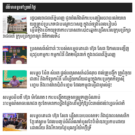
ព័ត៌មានទូទៅប្រចាំថ្ងៃ
រដ្ឋបាលរាជធានីភ្នំពេញ ជូនដំណឹងពីការបញ្ចៀសចរាចរណ៍យាន
យន្តគ្រប់ប្រភេទជាបណ្តោះអាសន្ន ក្នុងអំឡុងពេលរៀបចំ
ធ្វើមីទ្ទីងបើកយុទ្ធនាការឃោសនាបោះឆ្នោតជ្រើសរើសក្រុមប្រឹក្សា
រាជធានី ក្រុមប្រឹក្សាខណ្ឌ នីតិកាលទី៤
ប្រសាសន៍សំខាន់ៗរបស់សម្តេចតេជោ ហ៊ុន សែន ឱកាសអញ្ជើញ
ចុះជួបកម្មករ កម្មការិនី ជិត២ម៉ឺននាក់ ក្នុងរាជធានីភ្នំពេញ
សម្តេច ម៉ែន សំអន ផ្តល់អនុសាសន៍៤ចំណុច ដល់គ្រូបង្វឹក គ្រូជំនួយ
ជានារី និងកីឡាការិនី ដើម្បីយកជ័យជម្នះក្នុងការប្រកួតកីឡាស៊ី
ហ្គេម និងអាស៊ានប៉ារ៉ាហ្គេម ដែលកម្ពុជាធ្វើជាម្ចាស់ផ្ទះ
សម្តេចធិបតី ហ៊ុន ម៉ាណែត៖ ការបង្កើតយុទ្ធសាស្ត្រទាញចំណាប់
អារម្មណ៍សាធារណជន គួរតែមានការថ្លឹងថ្លែងដើម្បីកុំឱ្យប៉ះពាល់ដល់វប្បធម៌ជាតិ
សម្ដេចតេជោ ហ៊ុន សែន ផ្ញើសារអបអរសាទរ និងជូនពរសាសនិក
ខ្មែរឥស្លាម ដែលបញ្ចប់ពិធីអំណត់បួសខែរ៉ាម៉ាឌនប្រកបដោយ
ជោគជ័យ និងរីករាយថ្ងៃបុណ្យរ៉យ៉ាហ៊្វីទ្រី