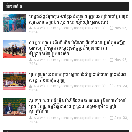
ព័ត៌មានជាតិ
មន្ត្រីជាន់ខ្ពស់ក្រសួងអភិវឌ្ឍន៍ជនបទ ចុះត្រួតពិនិត្យវាយតម្លៃបញ្ចប់
សុពលភាពចំនួន២គម្រោង នៅឃុំកិះចុង ស្រុកបរកែវ
www.k-rasmeydomreymeasposttv.com.kh
Nov 05,
2024
សម្តេចមហាបវរធិបតី ហ៊ុន ម៉ាណែត ដឹកនាំគណៈប្រតិភូអញ្ជើញ
ចាកចេញពីកម្ពុជា ទៅចូលរួមកិច្ចប្រជុំកំពូលនានា នៅ
ទីក្រុងគុនមិញ ប្រទេសចិន
www.k-rasmeydomreymeasposttv.com.kh
Nov 05,
2024
ព្រះករុណា ព្រះមហាក្សត្រ ស្តេចយាងជាព្រះរាជាធិបតី ព្រះរាជពិធី
សម្ពោធវិមានរដ្ឋធម្មនុញ្ញ
www.k-rasmeydomreymeasposttv.com.kh
Sept 24,
2024
ឧបនាយករដ្ឋមន្ដ្រី ហ៊ុន ម៉ានី និងឧបនាយករដ្ឋមន្ដ្រី សាយ សំអាល់
ប្រគល់បណ្ណកម្មសិទ្ធិអចលនវត្ថុ ជូនពលរដ្ឋ២៤ភូមិ នៅក្រុង
ឧដុង្គម៉ែជ័យ
www.k-rasmeydomreymeasposttv.com.kh
Sept 23,
2024