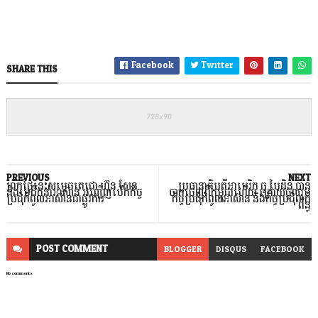
Facebook
Twitter
SHARE THIS
PREVIOUS
NEXT
ព្រឹកថ្ងៃនេះសម្តេចតេជោ ហ៊ុន សែន
ប្រធានាធិបតីអាមេរិក ចូ បៃដិន បាន
និងមេដឹកនាំអាស៊ាន អញ្ជើញបើកកិច្ច
ចាកចេញពីកម្ពុជាហើយ ក្រោយចូលរួម
ប្រជុំកំពូលអាស៊ានជាផ្លូវការ
កិច្ចប្រជុំកំពូលអាស៊ាន និងកិច្ចប្រជុំពាក់
ព័ន្ធ
POST
COMMENT
BLOGGER
DISQUS
FACEBOOK
No comments