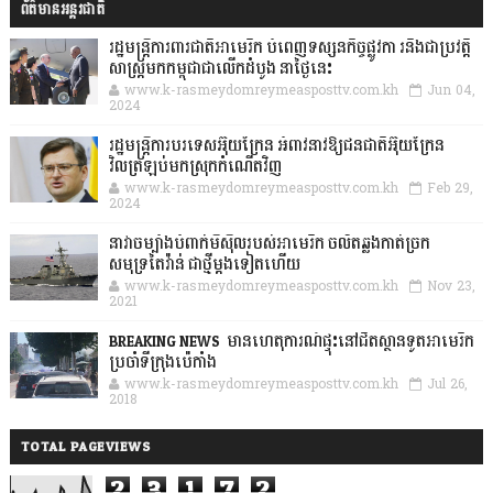
ព័ត៌មានអន្តរជាតិ
រដ្ឋមន្រ្តីការពារជាតិអាមេរិក បំពេញទស្សនកិច្ចផ្លូវកា រនិងជាប្រវត្តិ
សាស្រ្តមកកម្ពុជាជាលើកដំបូង នាថ្ងៃនេះ
www.k-rasmeydomreymeasposttv.com.kh
Jun 04,
2024
រដ្ឋមន្ត្រីការបរទេសអ៊ុយក្រែន អំពាវនាវឱ្យជនជាតិអ៊ុយក្រែន
វិលត្រឡប់មកស្រុកកំណើតវិញ
www.k-rasmeydomreymeasposttv.com.kh
Feb 29,
2024
នាវាចម្បាំងបំពាក់មីស៊ីលរបស់អាមេរិក ចល័តឆ្លងកាត់ច្រក
សមុទ្រតៃវ៉ាន់ ជាថ្មីម្តងទៀតហើយ
www.k-rasmeydomreymeasposttv.com.kh
Nov 23,
2021
BREAKING NEWS: មានហេតុការណ៍ផ្ទុះនៅជិតស្ថានទូតអាមេរិក
ប្រចាំទីក្រុងប៉េកាំង
www.k-rasmeydomreymeasposttv.com.kh
Jul 26,
2018
TOTAL PAGEVIEWS
2
3
1
7
2