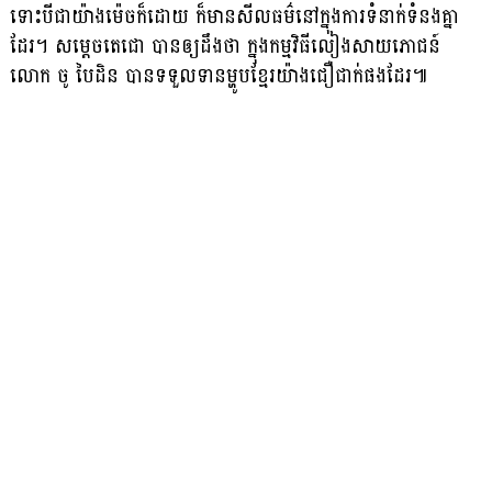
ទោះបីជាយ៉ាងម៉េចក៏ដោយ ក៏មានសីលធម៌នៅក្នុងការទំនាក់ទំនងគ្នា
ដែរ។ សម្តេចតេជោ បានឲ្យដឹងថា ក្នុងកម្មវិធីលៀងសាយភោជន៍
លោក ចូ បៃដិន បានទទួលទានម្ហូបខ្មែរយ៉ាងជឿជាក់ផងដែរ៕