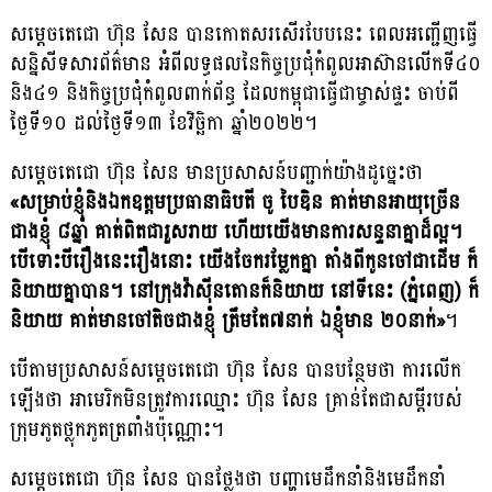
សម្តេចតេជោ ហ៊ុន​ សែន បានកោតសរសើរបែបនេះ ពេលអញ្ជើញធ្វើ
សន្និសីទសារព័ត៌មាន អំពីលទ្ធផលនៃកិច្ចប្រជុំកំពូលអាស៊ានលើកទី៤០
និង៤១ និងកិច្ចប្រជុំកំពូលពាក់ព័ន្ធ ដែលកម្ពុជាធ្វើជាម្ចាស់ផ្ទះ ចាប់ពី
ថ្ងៃទី១០ ដល់ថ្ងៃទី១៣ ខែវិច្ឆិកា ឆ្នាំ២០២២។
សម្តេចតេជោ ហ៊ុន​ សែន មានប្រសាសន៍បញ្ជាក់យ៉ាងដូច្នេះថា
«សម្រាប់ខ្ញុំនិងឯកឧត្តមប្រធានាធិបតី ចូ បៃឌិន គាត់មានអាយុច្រើន
ជាងខ្ញុំ ៨ឆ្នាំ គាត់ពិតជារួសរាយ ហើយយើងមានការសន្ទនាគ្នាដ៏ល្អ។
បើទោះបីរឿងនេះរឿងនោះ យើងចែករម្លែកគ្នា តាំងពីកូនចៅជាដើម ក៏
និយាយគ្នាបាន។ នៅក្រុងវ៉ាស៉ីនតោនក៏និយាយ នៅទីនេះ (ភ្នំពេញ) ក៏
និយាយ គាត់មានចៅតិចជាងខ្ញុំ ត្រឹមតែ៧នាក់ ឯខ្ញុំមាន ២០នាក់»
។
បើតាមប្រសាសន៍សម្តេចតេជោ ហ៊ុន សែន បានបន្ថែមថា ការលើក
ឡើងថា អាមេរិកមិនត្រូវការឈ្មោះ ហ៊ុន សែន គ្រាន់តែជាសម្តីរបស់
ក្រុមភូតថ្លុកភូតត្រពាំងប៉ុណ្ណោះ។
សម្តេចតេជោ ហ៊ុន សែន បានថ្លែងថា បញ្ហាមេដឹកនាំនិងមេដឹកនាំ