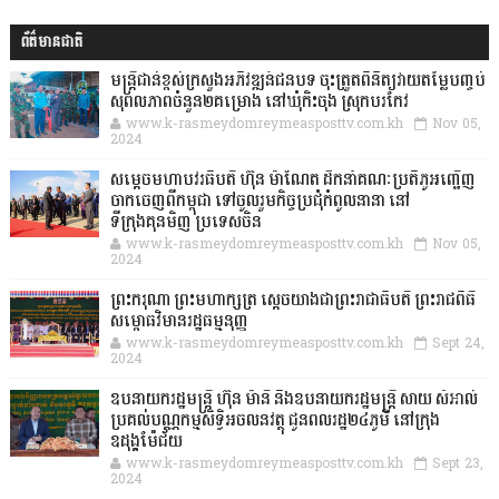
ព័ត៌មានជាតិ
មន្ត្រីជាន់ខ្ពស់ក្រសួងអភិវឌ្ឍន៍ជនបទ ចុះត្រួតពិនិត្យវាយតម្លៃបញ្ចប់
សុពលភាពចំនួន២គម្រោង នៅឃុំកិះចុង ស្រុកបរកែវ
www.k-rasmeydomreymeasposttv.com.kh
Nov 05,
2024
សម្តេចមហាបវរធិបតី ហ៊ុន ម៉ាណែត ដឹកនាំគណៈប្រតិភូអញ្ជើញ
ចាកចេញពីកម្ពុជា ទៅចូលរួមកិច្ចប្រជុំកំពូលនានា នៅ
ទីក្រុងគុនមិញ ប្រទេសចិន
www.k-rasmeydomreymeasposttv.com.kh
Nov 05,
2024
ព្រះករុណា ព្រះមហាក្សត្រ ស្តេចយាងជាព្រះរាជាធិបតី ព្រះរាជពិធី
សម្ពោធវិមានរដ្ឋធម្មនុញ្ញ
www.k-rasmeydomreymeasposttv.com.kh
Sept 24,
2024
ឧបនាយករដ្ឋមន្ដ្រី ហ៊ុន ម៉ានី និងឧបនាយករដ្ឋមន្ដ្រី សាយ សំអាល់
ប្រគល់បណ្ណកម្មសិទ្ធិអចលនវត្ថុ ជូនពលរដ្ឋ២៤ភូមិ នៅក្រុង
ឧដុង្គម៉ែជ័យ
www.k-rasmeydomreymeasposttv.com.kh
Sept 23,
2024