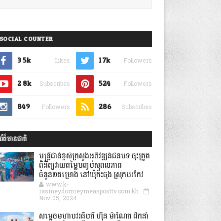
SOCIAL COUNTER
3.5k
1.7k
Likes
Followers
2.8k
524
Subscribes
Followers
849
286
Followers
Subscribes
ព័ត៌មានជាតិ
មន្ត្រីជាន់ខ្ពស់ក្រសួងអភិវឌ្ឍន៍ជនបទ ចុះត្រួត
ពិនិត្យវាយតម្លៃបញ្ចប់សុពលភាព
ចំនួន២គម្រោង នៅឃុំកិះចុង ស្រុកបរកែវ
www.k-
rasmeydomreymeasposttv.com.kh
Nov 05, 2024
សម្តេចមហាបវរធិបតី ហ៊ុន ម៉ាណែត ដឹកនាំ