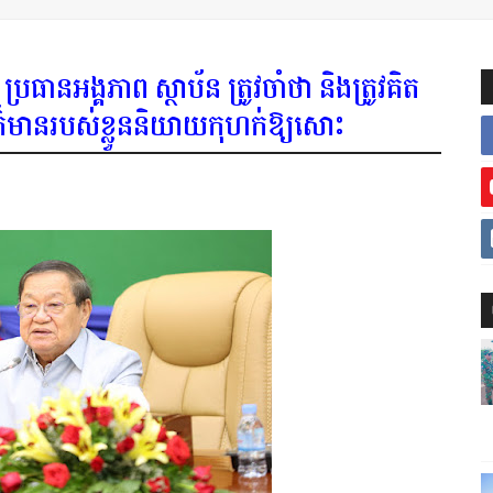
្រធានអង្គភាព ស្ថាប័ន ត្រូវចាំថា និងត្រូវគិត​
ត្រីព័ត៌មានរបស់ខ្លួននិយាយកុហក់ឱ្យសោះ