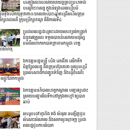
បញ្ចៀសចរាចរណ៍យានយន្តគ្រប់ប្រភេទជា
បណ្តោះអាសន្ន ក្នុងអំឡុងពេលរៀបចំ
្វើមីទ្ទីងបើកយុទ្ធនាការឃោសនាបោះឆ្នោតជ្រើសរើសក្រុម
រឹក្សារាជធានី ក្រុមប្រឹក្សាខណ្ឌ នីតិកាលទី៤
ប្រជាពលរដ្ឋរងគ្រោះដោយសារខ្យល់កន្ត្រាក់
ចំនួន៧គ្រួសារ ទទួលបានអំណោយមនុស្ស
ធម៌ពីសាខាកាកបាទក្រហមកម្ពុជា ខេត្ត
្រះសីហនុ
ឯកឧត្តមរដ្ឋមន្ត្រី ប៉េង ពោធិ៍នា លើកទឹក
ចិត្តឱ្យពលរដ្ឋ និងក្រុមហ៊ុននានា ចូលរួមប្រើ
ប្រាស់សេវាដឹកជញ្ជូនទំនិញ និងធ្វើដំណើរ
មផ្លូវដែកកម្ពុជា
ឯកឧត្តមអភិបាលខេត្តកណ្ដាល បញ្ជាឲ្យដោះ
ស្រាយបញ្ហាលិចទឹកនៅក្រុងតាខ្មៅ ឲ្យបាន
ឆាប់
សម្តេចចៅហ្វាវាំង គង់ សំអុល អញ្ជើញជួប
សំណេះសំណាល និងសាកសួរសុខទុក្ខ ប្រជា
ពលរដ្ឋជួបការលំបាក