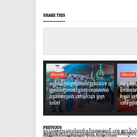
SHARE THIS
ព័ត៌មានជាតិ
ព័ត៌មានជាតិ
មន្ត្រីជាន់ខ្ពស់ក្រសួងអភិវឌ្ឍន៍ជនបទ ចុះ
សម្តេចមហ
ត្រួតពិនិត្យវាយតម្លៃបញ្ចប់សុពលភាព
ដឹកនាំគណ
ចំនួន២គម្រោង នៅឃុំកិះចុង ស្រុក
កម្ពុជា ទៅ
បរកែវ
នៅទីក្រុ
PREVIOUS
សម្តេចក្រឡាហោមណែនាំអភិបាលរាជធានី-ខេត្ត ត្រូវរៀបចំយ
សាស្ត្រព័ត៌មានឱ្យបានច្បាស់លាស់ ដើម្បីភាពជោគជ័យក្នុងការ