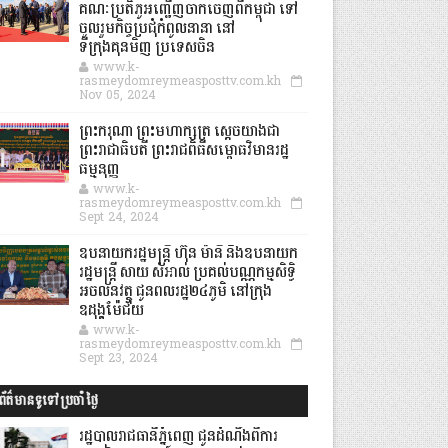
គណៈប្រតិភូអញ្ជើញចាកចេញពីកម្ពុជា ទៅ
ចូលរួមកិច្ចប្រជុំកំពូលនានា នៅ
ទីក្រុងគុនមិញ ប្រទេសចិន
www.k-
rasmeydomreymeasposttv.com.kh
Nov 05, 2024
ព្រះករុណា ព្រះមហាក្សត្រ ស្តេចយាងជា
ព្រះរាជាធិបតី ព្រះរាជពិធីសម្ពោធវិមានរដ្ឋ
ធម្មនុញ្ញ
www.k-
rasmeydomreymeasposttv.com.kh
Sept 24, 2024
ឧបនាយករដ្ឋមន្ដ្រី ហ៊ុន ម៉ានី និងឧបនាយក
រដ្ឋមន្ដ្រី សាយ សំអាល់ ប្រគល់បណ្ណកម្មសិទ្ធិ
អចលនវត្ថុ ជូនពលរដ្ឋ២៤ភូមិ នៅក្រុង
ឧដុង្គម៉ែជ័យ
www.k-
rasmeydomreymeasposttv.com.kh
Sept 23, 2024
ព័ត៌មានទូទៅប្រចាំថ្ងៃ
រដ្ឋបាលរាជធានីភ្នំពេញ ជូនដំណឹងពីការ