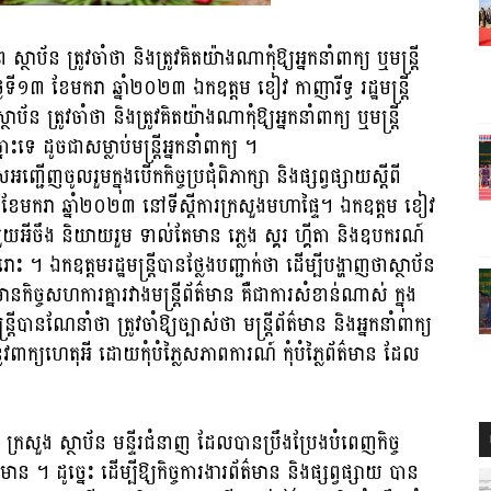
ប័ន ត្រូវចាំថា និងត្រូវគិត​យ៉ាង​ណា​កុំ​​ឱ្យអ្នក​នាំពាក្យ ឬមន្ត្រី
ទី១៣ ខែមករា ឆ្នាំ២០២៣ ឯកឧត្តម ខៀវ កាញារីទ្ធ រដ្ឋមន្ត្រី
ត្រូវចាំថា និងត្រូវគិតយ៉ាងណាកុំ​ឱ្យអ្នក​នាំពាក្យ ឬមន្រ្តី
េ ដូចជាសម្លាប់​មន្ត្រី​អ្នកនាំពាក្យ ។
្ជើញចូលរួមក្នុងបើកកិច្ចប្រជុំពិភាក្សា និងផ្សព្វផ្សាយស្តីពី
២ ខែមករា ឆ្នាំ២០២៣ នៅទីស្តីការក្រសួង​មហាផ្ទៃ។ ឯកឧត្តម ខៀវ
រីមួយអីចឹង និយាយ​​រួម ទាល់​តែមាន ភេ្លង ស្គរ ហ្គីតា និងឧបករណ៍
ោះ ។ ឯកឧត្ដមរដ្ឋមន្រ្ដីបានថ្លែងបញ្ជាក់ថា ដើម្បីបង្ហាញថាស្ថាប័ន
ន​កិច្ចសហការគ្នារវាងមន្រ្តីព័ត៌មាន គឺជា​ការសំខាន់ណាស់ ក្នុង
ីបានណែ​នាំ​ថា ត្រូវចាំឱ្យ​ច្បាស់​ថា មន្ត្រីព័ត៌មាន និងអ្នកនាំពាក្យ
វ​ពាក្យ​ហេតុអី ដោយកុំបំភ្លៃសភាពការណ៍ កុំបំភ្លៃព័ត៌មាន ដែល​
ក្រសួង ស្ថាប័ន មន្ទីរជំនាញ ដែល​បានប្រឹងប្រែងបំពេញកិច្ច
មាន ។ ដូច្នេះ ដើម្បីឱ្យកិច្ចការងារព័ត៌មាន និងផ្សព្វផ្សាយ បាន