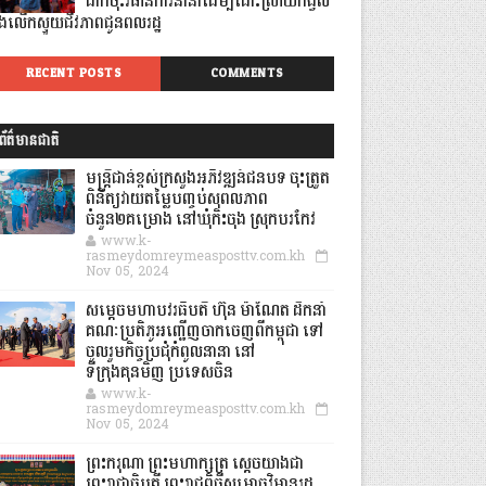
ដាក់ចុះវិធានការនានាដើម្បីដោះស្រាយកង្វល់
ិងលើកស្ទួយជីវភាពជូនពលរដ្ឋ
RECENT POSTS
COMMENTS
ព័ត៌មានជាតិ
មន្ត្រីជាន់ខ្ពស់ក្រសួងអភិវឌ្ឍន៍ជនបទ ចុះត្រួត
ពិនិត្យវាយតម្លៃបញ្ចប់សុពលភាព
ចំនួន២គម្រោង នៅឃុំកិះចុង ស្រុកបរកែវ
www.k-
rasmeydomreymeasposttv.com.kh
Nov 05, 2024
សម្តេចមហាបវរធិបតី ហ៊ុន ម៉ាណែត ដឹកនាំ
គណៈប្រតិភូអញ្ជើញចាកចេញពីកម្ពុជា ទៅ
ចូលរួមកិច្ចប្រជុំកំពូលនានា នៅ
ទីក្រុងគុនមិញ ប្រទេសចិន
www.k-
rasmeydomreymeasposttv.com.kh
Nov 05, 2024
ព្រះករុណា ព្រះមហាក្សត្រ ស្តេចយាងជា
ព្រះរាជាធិបតី ព្រះរាជពិធីសម្ពោធវិមានរដ្ឋ