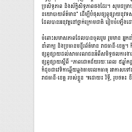
ប្រសិទ្ធភាព និងស័ក្តិសិទ្ធភាពផងដែរ។ សូមជម្រាបជូនថ
នយោបាយ​ព័ត៌មាន" ដើម្បីបំផុសផ្សព្វផ្សាយនូវទស្
ដែលបានអនុវត្តនៅថ្នាក់ក្រោមជាតិ រៀបចំឡើងដោយ
ចំពោះសមាសភាពដែលបានចូលរួម រួមមាន អ្នកនាំពាក
នាំពាក្យ និងប្រធានមន្ទីរព័ត៌មាន រាជ​ធានី-ខេត្ត។ 
ផ្សព្វ​ផ្សាយ​ដល់សាធារណជនអំពីសមិទ្ធផលការងាររបស់
ផ្សព្វផ្សាយស្តីពី “ភាពជោគជ័យរយៈពេល ៥ឆ្នាំកន
ក៏ដូចជាវេទិកាឆ្លើយឆ្លងតាមរលកធាតុ អាកាស​​ទៅដ
រាជធានី-ខេត្ត របស់ខ្លួន ៕ដោយ៖ រិទ្ធី, រូបថត៖