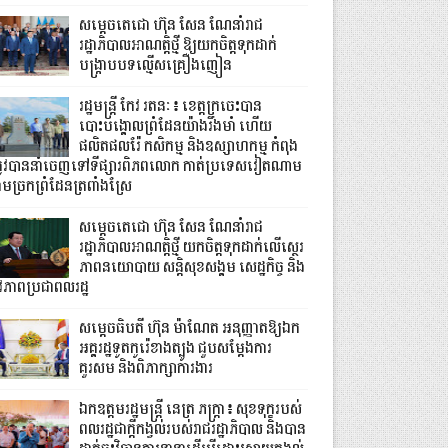
សម្តេចតេជោ ហ៊ុន សែន ណែនាំរាជ
រដ្ឋាភិបាលអាណត្តិថ្មី ឱ្យយកចិត្តទុកដាក់
បង្ក្រាបបទល្មើសគ្រឿងញៀន
រដ្ឋមន្ត្រី កែវ រតនៈ៖ ខេត្តក្រចេះបាន
បោះបង្គោលព្រំដែនយ៉ាងរឹងមាំ ហើយ
ផលិតផលរ៉ែ កសិកម្ម និងឧស្សាហកម្ម កំពុង
្រូវបាននាំចេញទៅទីផ្សារពិភពលោក កាត់ប្រទេសវៀតណាម
ាមច្រកព្រំដែនត្រពាំងស្រែ
សម្តេចតេជោ ហ៊ុន សែន ណែនាំរាជ
រដ្ឋាភិបាលអាណត្តិថ្មី យកចិត្តទុកដាក់លើស្ថេរ
ភាពនយោបាយ សន្តិសុខសង្គម សេដ្ឋកិច្ច និង
ីវភាពប្រជាពលរដ្ឋ
សម្តេចធិបតី ហ៊ុន ម៉ាណែត អនុញ្ញាតឱ្យឯក
អគ្គរដ្ឋទូតកូរ៉េខាងត្បូង ជួបសម្តែងការ
គួរសម និងពិភាក្សាការងារ
ឯកឧត្តមរដ្ឋមន្ត្រី នេត្រ ភក្ត្រា៖ សុខទុក្ខរបស់
ពលរដ្ឋជាក្តីកង្វល់របស់រាជរដ្ឋាភិបាល និងបាន