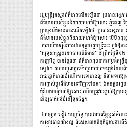
រដ្ឋមន្ត្រីក្រសួងព័ត៌មានលើកឡើងថា ប្រធានអង្គភាព ស្ថា
ព័ត៌មានរបស់ខ្លួននិយាយកុហក់ឱ្យសោះ ភ្នំពេញ ថ្ងៃ
ក្រសួងព័ត៌មានបានលើកឡើងថា ប្រធានអង្គភាព ស្ថាប័ន 
ព័ត៌មានរបស់ខ្លួននិយាយ​កុហក់​ឱ្យសោះ បើមិនដូច្នោះទ
ការលើកឡើងរបស់ឯកឧត្ដម​រដ្ឋ​មន្រ្ដីនេះ ក្នុងឱកាសអញ
"យុទ្ធ​សាស្ត្រនយោបាយព័ត៌មាន" នាព្រឹកថ្ងៃទី១
កាញារីទ្ធ បានថ្លែងថា ព័ត៌មានដូចជាការប្រគំតន្ត្
ផ្សេងៗ ដាក់បញ្ចូលគ្នាទើបក្លាយ​ជាបទភ្លេង​ដែល​ពិរ
រាជ​រដ្ឋា​ភិបាលដំណើរ​ការទៅបានល្អ គឺទាមទារឱ្យ​មា
ការផ្លាស់ប្តូរព័ត៌មានទៅវិញទៅ​មក។ ឯកឧត្ដមរដ្ឋមន្រ្ដ
កុំនិយាយកុហក់ឱ្យ​សោះ ហើយ​ត្រូវ​ពន្យល់ឱ្យបាន​នូ
នាំឱ្យ​បាត់​បង់ជំនឿទុកចិត្ត។
ឯកឧត្តម ខៀវ កាញារីទ្ធ បានវាយតម្លៃខ្ពស់ចំពោះ 
ការងារបានយ៉ាងល្អ ពិសេសពាក់​ព័ន្ធ​កិច្ចការងារព័ត៌