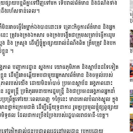
នា ជួយផ្សាយបន្តពីគ្នាទៅវិញទៅមក ទើបរាល់​ព័ត៌មាន និងដំណឹងទាំង​
ានដឹងរហ័សទាន់ពេល។
ធ
ប្
គឺមិនអាចធ្វើតែម្នាក់ឯងបាននោះទេ ព្រោះ​កិច្ច​ការ​ព័ត៌មាន និងអ្នក
នេះ ត្រូវចងក្រង​ឯកសារ ចងក្រង​បង្កើតជាក្រុមសម្រាប់ធ្វើការរួម
សួង និង ក្រសួង ដើម្បីផ្គុំគ្នាផ្សាយរាល់ដំណឹងពិត ត្រឹមត្រូវ និងបក
់ខ្លួន ។
ព
 អង្គភាព បញ្ជាការដ្ឋាន ស្នងការ យោធ​ភូមិភាគ និងស្ថាប័នដទៃទៀត
ស់​ខ្លួន ដើម្បីអាចឆ្លើយតប​ជាមួយអ្នក​សារ​ព័ត៌មាន និងចម្ងល់របស់
តា
ង្គភាពរបស់យើង ដោយមិនចាំបាច់ ប្រធានស្ថាប័ន អង្គភាពនោះ
មន្ត្រី ប្រតិភូអមនាយករដ្ឋមន្ត្រី និងជាប្រធានអង្គភាពអ្នក​នាំ
ដែលប្រព្រឹត្តទៅរយៈពេលពេញ ១ថ្ងៃ​នេះ មានគោលបំណងស្នូល ក្នុង
នាក់ក្រោមជាតិ ដើម្បីធ្វើយុទ្ធនាការ រួមគ្នាប្រមូលផ្ដុំផ្សព្វផ្សាយ
សមិទ្ធផល ដែលជាការប្រឹងប្រែងរបស់រដ្ឋបាលរាជធានី-ខេត្ត។
ៈឱ្យទៅគៀកផ្ទាល់ជូនប្រជា​ពលរដ្ឋនៅ​មូល​ដ្ឋាន ប្រកបដោយ