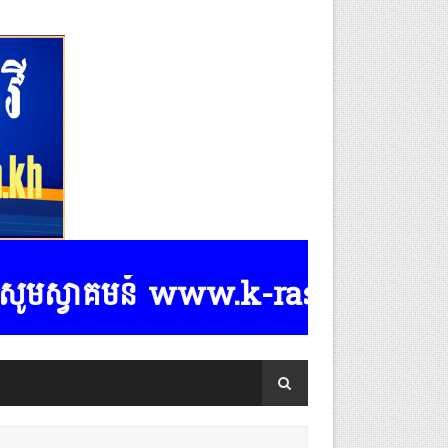
ស្វាគមន៍ www.k-rasmeydomreymeasp