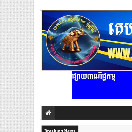
ផ្សាយពាណិជ្ជកម្ម
Breaking News