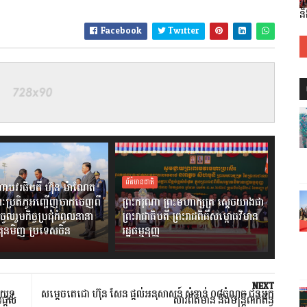
ន
Facebook
Twitter
ព័ត៌មានជាតិ
ាបវរធិបតី ហ៊ុន ម៉ាណែត
ៈប្រតិភូអញ្ជើញចាកចេញពី
ព្រះករុណា ព្រះមហាក្សត្រ ស្តេចយាងជា
ចូលរួមកិច្ចប្រជុំកំពូលនានា
ព្រះរាជាធិបតី ព្រះរាជពិធីសម្ពោធវិមាន
ងគុនមិញ ប្រទេសចិន
រដ្ឋធម្មនុញ្ញ
NEXT
ុទ្ធ
សម្តេចតេជោ ហ៊ុន សែន ផ្ដល់អនុសាសន៍ សំខាន់ ០៨ចំណុច ជូនអ្នក
ផ្តល់
សារព័ត៌មាន និងមន្ត្រីពាក់ព័ន្ធ