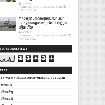
www.k-
rasmeydomreymeasposttv.com.kh
Feb 29, 2024
នាវាចម្បាំងបំពាក់មីស៊ីលរបស់អាមេរិក
ចល័តឆ្លងកាត់ច្រកសមុទ្រតៃវ៉ាន់ ជាថ្មីម្តង
ទៀតហើយ
www.k-
rasmeydomreymeasposttv.com.kh
Nov 23, 2021
TOTAL PAGEVIEWS
2
3
0
3
0
TAGS
BY: WWW.K-RASMEYDOMREYMEASPOSTTV.COM.KH
ទេសចរណ៍
ព័ត៌មានកីឡា
ព័ត៌មានជាតិ