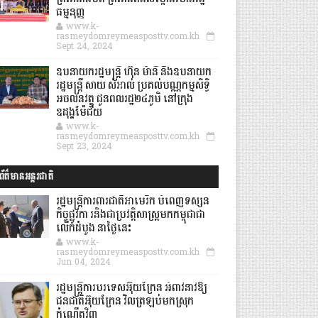
ធម្មនុញ្ញ
www.k-
rasmeydomreymeasposttv.com.kh
Sept 24, 2024
ឧបនាយករដ្ឋមន្ដ្រី ហ៊ុន ម៉ានី និងឧបនាយក
រដ្ឋមន្ដ្រី សាយ សំអាល់ ប្រគល់បណ្ណកម្មសិទ្ធិ
អចលនវត្ថុ ជូនពលរដ្ឋ២៤ភូមិ នៅក្រុង
ឧដុង្គម៉ែជ័យ
www.k-
rasmeydomreymeasposttv.com.kh
Sept 23, 2024
ព័ត៌មានអន្តរជាតិ
រដ្ឋមន្រ្តីការពារជាតិអាមេរិក បំពេញទស្សន
កិច្ចផ្លូវកា រនិងជាប្រវត្តិសាស្រ្តមកកម្ពុជាជា
លើកដំបូង នាថ្ងៃនេះ
www.k-
rasmeydomreymeasposttv.com.kh
Jun 04, 2024
រដ្ឋមន្ត្រីការបរទេសអ៊ុយក្រែន អំពាវនាវឱ្យ
ជនជាតិអ៊ុយក្រែន វិលត្រឡប់មកស្រុក
កំណើតវិញ