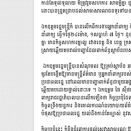
កាន់​តែ​ទូលំ​ទូលាយ គឺត្រូវរួម​សហ​ការ សាមគ្គីគ្
នោះ​បានជ្រួតជ្រាបដល់សាធាសារណជនទូទៅប
ឯកឧត្តមរដ្ឋមន្រ្ដីក៏ បានលើកពីការងារអ្នកនាំពាក្យ 
នាំពាក្យ ធ្វើ១ថ្ងៃ២៤ម៉ោង, ១សប្តាហ៍ ៧ ថ្ងៃ។ ដូច
គ្នា មានកិច្ចសហការគ្នាល្អ រវាងខេត្ត និង ខេត្ត ក្រ
ស្រាយ​ឆ្លើយ​តបរាល់បញ្ហាដែល​ពាក់ព័ន្ធស្ថាប័នរបស
ឯកឧត្តមរដ្ឋមន្រ្ដីបានសំណូមពរ ឱ្យគ្រប់ស្ថាប័ន
គួរតែបង្កើត​ឱ្យមានមន្រ្តីព័ត៌មាន ឬអ្នកនាំពាក្យរប
ប្រជាពលរដ្ឋ នៅពេល​មាន​បញ្ហាពាក់ព័ន្ធជាមួយអ
ឆ្លើយតបដោយផ្ទាល់នោះទេ ។ ឯកឧត្តម ផៃ ស៊ីផាន រដ្ឋ
ពាក្យ​រាជរដ្ឋាភិបាលបានលើកឡើងថា កិច្ចប្រជុំ
កិច្ចពង្រឹងយន្តការ និងគោលការណ៍​នយោបាយព័ត៌​មាន​ថ្
បំផុសឱ្យប្រជាពលរដ្ឋ យល់​ដឹងកាន់តែច្បាស់ នូវ
កិច្ច​ប្រជុំនេះ ក៏នឹងជំរុញការផ្តល់សេវាសាធារណ