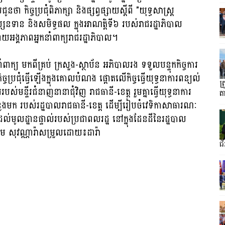
ា កិច្ចប្រជុំពិភាក្សា និងផ្សព្វផ្សាយស្តីពី "យុទ្ធសាស្ត្រ
សនទាន និងសមិទ្ធផល ក្នុងអាណត្តិទី៦ របស់រាជ​រដ្ឋាភិបាល
អង្គភាពអ្នកនាំពាក្យរាជ​រដ្ឋាភិបាល។
្យ មកពីគ្រប់ ក្រសួង-ស្ថាប័ន អភិបាលរង ទទួលបន្ទុកកិច្ចការ
កិច្ចប្រជុំធ្វើឡើងក្នុងគោលបំណង ផ្តោតលើកិច្ចធ្វើយុទ្ធនាការពន្យល់
ត
មន្ទីរជំនាញនានាជុំវិញ រាជធានី-ខេត្ត រួមគ្នាធ្វើយុទ្ធនាការ
ត
្លងមក របស់រដ្ឋបាល​រាជធានី-ខេត្ត ដើម្បីរៀបចំវេទិកាសាធារណៈ
ល់មូលដ្ឋានផ្ទាល់របស់ប្រជាពលរដ្ឋ នៅក្នុងដែនដីនៃរដ្ឋបាល
 ខឹម សុវណ្ណារ៉ាសម្រួលដោយ៖ដារ៉ា
ជ