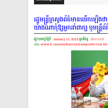
រដ្ឋមន្ត្រីក្រសួងព័ត៌មានលើកឡើងថា ប
យ៉ាង​ណា​កុំ​​ឱ្យអ្នក​នាំពាក្យ ឬមន្
ផ្សាយចេញថ្ងៃទី :
January 13, 2023
អ្នកនិពន្ធ.
ព័ត៌មានជាតិ
www.k-rasmeydomreymeasposttv.com.kh
ដោយ :