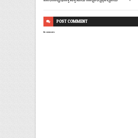
ព័ត៌មានឱ្យបានទូលំទូលាយ និងគ្រប់ជ្រុងជ្រោយ
POST
COMMENT
No comments