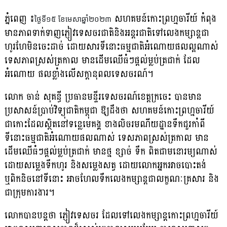
ភ្នំពេញ ៖
សហគមន៍កោះព្រហ្មចារីយ៍ កំពុង
ថ្ងៃទី១៥ ខែមេសាឆ្នាំ២០២៣
មានភាពទាក់ទាញភ្ញៀវទេសចរជាតិនិងអន្តរជាតិទៅលេងកម្សាន្តជា
ហូរហែមិនចេះដាច់ ដោយសារទីនោះធម្មជាតិអំណោយផលល្អណាស់
ទេសភាពស្រស់ត្រកាល មានដើមឈើធំៗផ្តល់ម្លប់ត្រជាក់ ដែល
អំណោយ ផលខ្លាំងលើសក្តានុពលទេសចរណ៍។
លោក ចាន់ សុគន្ធី ប្រធានមន្ទីរទេសចរណ៍ខេត្តក្រចេះ បានមាន
ប្រសាសន៍ប្រាប់វិទ្យុជាតិកម្ពុជា ឱ្យដឹងថា សហគមន៍កោះព្រហ្មចារីយ៍
ជាកោះដែលស្ថិតនៅទន្លេមេគង្គ ខាងលិចរមណីយដ្ឋានទឹកជួរកាំពី
ទីនោះធម្មជាតិអំណោយផលណាស់ ទេសភាពស្រស់ត្រកាល មាន
ដើមឈើធំៗផ្តល់ម្លប់ត្រជាក់ មានថ្ម ខ្សាច់ ទឹក ពិតជាមនោរម្យណាស់
ដោយសម្លេងទឹកហូរ និងសម្លេងសត្វ ដោយលោកអ្នកអាចបោះតង់
ឬពិកនិចនៅទីនោះ អាចហែលទឹកលេងកម្សាន្តជាលក្ខណៈគ្រសារ និង
ជាក្រុមការងារ។
លោកបានបន្តថា ភ្ញៀវទេសចរ ដែលទៅលេងកម្សាន្តកោះព្រហ្មចារីយ៍