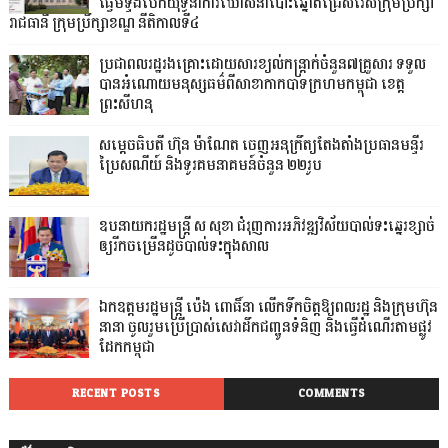
ធ្វើមីទ្ទីងបើកយុទ្ធនាការឃោសនាបោះឆ្នោតជ្រើសរើសក្រុមប្រឹក្សា
រាជធានី ក្រុមប្រឹក្សាខណ្ឌ នីតិកាលទី៤
ប្រជាពលរដ្ឋរងគ្រោះដោយសារខ្យល់កន្ត្រាក់ចំនួន៧គ្រួសារ ទទួល
បានអំណោយមនុស្សធម៌ពីសាខាកាកបាទក្រហមកម្ពុជា ខេត្ត
ព្រះសីហនុ
សម្តេចធិបតី ហ៊ុន ម៉ាណែត ចេញអនុក្រឹត្យតែងតាំងប្រធានមន្ទីរ
ប្រៃសណីយ៍ និងទូរគមនាគមន៍ចំនួន ២២រូប
ឧបនាយករដ្ឋមន្ដ្រី ស សុខា ជំរុញការអភិវឌ្ឍវិស័យបាល់ទះឆ្នេរខ្សាច់
ឲ្យរីកចម្រើនដូចបាល់ទះក្នុងសាល
ឯកឧត្តមរដ្ឋមន្ត្រី ប៉េង ពោធិ៍នា លើកទឹកចិត្តឱ្យពលរដ្ឋ និងក្រុមហ៊ុន
នានា ចូលរួមប្រើប្រាស់សេវាដឹកជញ្ជូនទំនិញ និងធ្វើដំណើរតាមផ្លូវ
ដែកកម្ពុជា
RECENT POSTS
COMMENTS