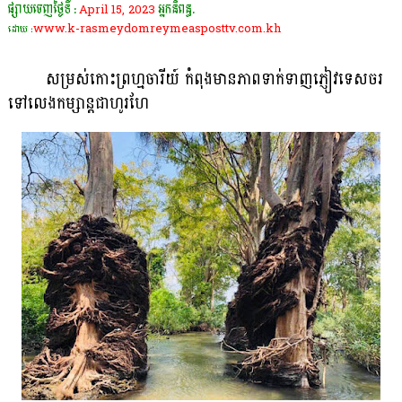
ផ្សាយចេញថ្ងៃទី :
April 15, 2023
អ្នកនិពន្ធ.
www.k-rasmeydomreymeasposttv.com.kh
ដោយ :
សម្រស់កោះព្រហ្មចារីយ៍ កំពុងមានភាពទាក់ទាញភ្ញៀវទេសចរ
ទៅលេងកម្សាន្តជាហូរហែ