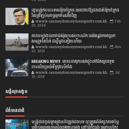
រដ្ឋមន្ត្រីការបរទេសអ៊ុយក្រែន អំពាវនាវឱ្យជនជាតិអ៊ុយក្រែន
វិលត្រឡប់មកស្រុកកំណើតវិញ
www.k-rasmeydomreymeasposttv.com.kh
Feb
29, 2024
នាវាចម្បាំងបំពាក់មីស៊ីលរបស់អាមេរិក ចល័តឆ្លងកាត់ច្រក
សមុទ្រតៃវ៉ាន់ ជាថ្មីម្តងទៀតហើយ
www.k-rasmeydomreymeasposttv.com.kh
Nov
23, 2021
BREAKING NEWS: មានហេតុការណ៍ផ្ទុះនៅជិតស្ថានទូត
អាមេរិកប្រចាំទីក្រុងប៉េកាំង
www.k-rasmeydomreymeasposttv.com.kh
Jul
26, 2018
សន្តិសុខសង្គម
ព័ត៌មានជាតិ
មន្ត្រីជាន់ខ្ពស់ក្រសួងអភិវឌ្ឍន៍ជនបទ ចុះត្រួតពិនិត្យវាយតម្លៃ
បញ្ចប់សុពលភាពចំនួន២គម្រោង នៅឃុំកិះចុង ស្រុកបរកែវ