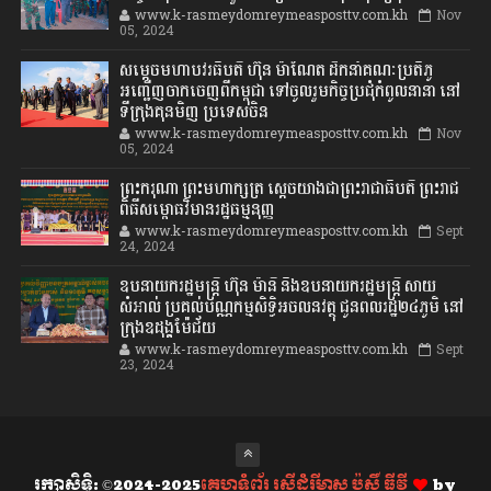
www.k-rasmeydomreymeasposttv.com.kh
Nov
05, 2024
សម្តេចមហាបវរធិបតី ហ៊ុន ម៉ាណែត ដឹកនាំគណៈប្រតិភូ
អញ្ជើញចាកចេញពីកម្ពុជា ទៅចូលរួមកិច្ចប្រជុំកំពូលនានា នៅ
ទីក្រុងគុនមិញ ប្រទេសចិន
www.k-rasmeydomreymeasposttv.com.kh
Nov
05, 2024
ព្រះករុណា ព្រះមហាក្សត្រ ស្តេចយាងជាព្រះរាជាធិបតី ព្រះរាជ
ពិធីសម្ពោធវិមានរដ្ឋធម្មនុញ្ញ
www.k-rasmeydomreymeasposttv.com.kh
Sept
24, 2024
ឧបនាយករដ្ឋមន្ដ្រី ហ៊ុន ម៉ានី និងឧបនាយករដ្ឋមន្ដ្រី សាយ
សំអាល់ ប្រគល់បណ្ណកម្មសិទ្ធិអចលនវត្ថុ ជូនពលរដ្ឋ២៤ភូមិ នៅ
ក្រុងឧដុង្គម៉ែជ័យ
www.k-rasmeydomreymeasposttv.com.kh
Sept
23, 2024
រក្សាសិទ្ធិ: ©2024-2025
គេហទំព័រ រស្មីដំរីមាស ប៉ុស្តិ៍ ធីវី
by