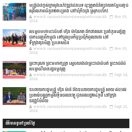
មន្ត្រីជាន់ខ្ពស់ក្រសួងអភិវឌ្ឍន៍ជនបទ ចុះត្រួតពិនិត្យវាយតម្លៃបញ្ចប់
សុពលភាពចំនួន២គម្រោង នៅឃុំកិះចុង ស្រុកបរកែវ
www.k-rasmeydomreymeasposttv.com.kh
Nov 05,
2024
សម្តេចមហាបវរធិបតី ហ៊ុន ម៉ាណែត ដឹកនាំគណៈប្រតិភូអញ្ជើញ
ចាកចេញពីកម្ពុជា ទៅចូលរួមកិច្ចប្រជុំកំពូលនានា នៅ
ទីក្រុងគុនមិញ ប្រទេសចិន
www.k-rasmeydomreymeasposttv.com.kh
Nov 05,
2024
ព្រះករុណា ព្រះមហាក្សត្រ ស្តេចយាងជាព្រះរាជាធិបតី ព្រះរាជពិធី
សម្ពោធវិមានរដ្ឋធម្មនុញ្ញ
www.k-rasmeydomreymeasposttv.com.kh
Sept 24,
2024
ឧបនាយករដ្ឋមន្ដ្រី ហ៊ុន ម៉ានី និងឧបនាយករដ្ឋមន្ដ្រី សាយ សំអាល់
ប្រគល់បណ្ណកម្មសិទ្ធិអចលនវត្ថុ ជូនពលរដ្ឋ២៤ភូមិ នៅក្រុង
ឧដុង្គម៉ែជ័យ
www.k-rasmeydomreymeasposttv.com.kh
Sept 23,
2024
ព័ត៌មានទូទៅប្រចាំថ្ងៃ