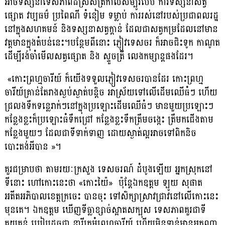
អាចទស្សនាទេសភាពដ៏ស្រស់ត្រកាលសម្បូរបែប ការទស្សនាសត្វ
ផ្សោត វប្បធម៌ ប្រពៃណី ទំនៀម ទម្លាប់ ការរស់នៅរបស់ប្រជាពលរដ្ឋ
នៅក្នុងសហគមន៍ និងទស្សនាសត្វក្ដាន់ ដែលជាសត្វកម្រដែលនៅមាន
វត្តមានក្នុងតំបន់នេះ។បន្ថែមពីនោះ ភ្ញៀវទេសចរ ក៏អាចជិះទូក កាណូត
ដើម្បីរង់ចាំមើលសត្វផ្សោត និង ស្ទួចត្រី លេងកម្សាន្តផងដែរ។
«កោះព្រហ្មចារីយ៍ ក៏យើងទទួលភ្ញៀវទេសចរបានដែរ កោះព្រហ្ម
ចារីយ៍គ្រាន់តែរាងស្ងប់ស្ងាត់បន្តិច អាស្រ័យទៅលើដើមឈើធំៗ ហើយ
ជ្រលងទឹកទន្លេរាក់ៗនៅក្នុងប្រឡោះដើមឈើធំៗ មានមួយប្រឡោះៗ
កន្លែងខ្លះក៏ប្រឡោះធំទឹកជ្រៅ កន្លែងខ្លះទឹកត្រឹមចង្កេះ ត្រឹមកជើងតាម
កន្លែងមួយៗ ដែលជាទីទាក់ទាញ ដោយស្ងាត់ល្អអាចទៅពិកនិច
បោះតង់អីបាន »។
គួរជម្រាបថា តាមរយៈក្រសួង ទេសចរណ៍ ដំបូងឡើយ អ្នកស្រុកនៅ
ទីនោះ ហៅកោះនេះថា «កោះយ៉ៃ» ប៉ុន្តែឯកឧត្តម ឡូយ សុផាត
អតីតអភិបាលខេត្តក្រចេះ បានចុះ ទៅសិក្សាស្រាវជ្រាវនៅលើកោះនេះ
មុនគេ។ ឯកឧត្តម ឃើញទីធ្លាខ្សាច់ស្អាតសក្បុស ទេសភាពគួរជាទី
គយគន់ ប្រៀបដូចជា នារីក្រមុំព្រហ្មចារីយ៍ ហើយមិនទាន់មានអ្នកណា