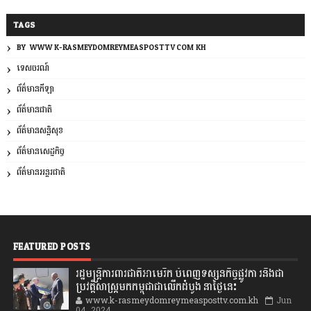
TAGS
BY: WWW.K-RASMEYDOMREYMEASPOSTTV.COM.KH
ទេសចរណ៍
ព័ត៌មានកីឡា
ព័ត៌មានជាតិ
ព័ត៌មានសន្តិសុខ
ព័ត៌មានសេដ្ឋកិច្ច
ព័ត៌មានអន្តរជាតិ
FEATURED POSTS
រដ្ឋមន្រ្តីការពារជាតិអាមេរិក បំពេញទស្សនកិច្ចផ្លូវកា រនិងជា
ប្រវត្តិសាស្រ្តមកកម្ពុជាជាលើកដំបូង នាថ្ងៃនេះ
www.k-rasmeydomreymeasposttv.com.kh
Jun
04, 2024