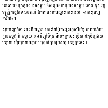
ទៅលេងកម្សាន្តផង ឯកឧត្តម ក៏សម្រេចជាមួយឯកឧត្តម ថោង ខុន រដ្ឋ
មន្ត្រីក្រសួងទេសចរណ៍ ឯកភាពដាក់ឈ្មោះកោះនេះថា «កោះព្រហ្ម
ចារីយ៍»។
សូមបញ្ជាក់ថា រមណីយដ្ឋាន កោះយ៉ៃ(កោះព្រហ្មចារីយ៍) ជារមណីយ
ដ្ឋានធម្មជាតិ ចម្ងាយ ១៧គីឡូម៉ែត្រ ពីខេត្តក្រចេះ ស្ថិតនៅភូមិជ្រោយ
បន្ទាយ ឃុំជ្រោយបន្ទាយ ស្រុកព្រែកប្រសព្វ ខេត្តក្រចេះ៕