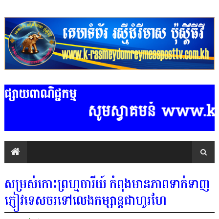
ផ្សាយពាណិជ្ជកម្ម
សូមស្វាគមន៍ www.k-ras
សម្រស់កោះព្រហ្មចារីយ៍ កំពុងមានភាពទាក់ទាញ
ភ្ញៀវទេសចរទៅលេងកម្សាន្តជាហូរហែ