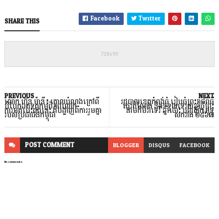
Facebook
Twitter
SHARE THIS
PREVIOUS
NEXT
លោក ហ៊ុន ម៉ានី៖ គោលបំណងក្រៅពី
រដ្ឋបាលខេត្តកំពង់ធំ រៀបចំព្រះរាជពិធី
បំបែកឯតទគ្គកម្មពិភពលោក
ផ្ទេរតំណែង និងទទួលទេវតាឆ្នាំថ្មីព្រះ
ការបត់បេះដូងនេះ គឺបង្ហាញពីការរួមគ្នា
នាមកិមិរាទេវី ឆ្នាំថោះ បញ្ចស័ក ពុទ្ធ
របស់ប្រជាជនកម្ពុជា
សករាជ ២៥៦៧
POST
COMMENT
BLOGGER
DISQUS
FACEBOOK
No comments