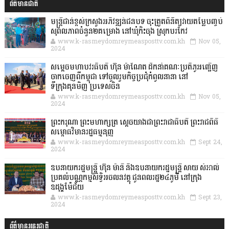
ព័ត៌មានជាតិ
មន្ត្រីជាន់ខ្ពស់ក្រសួងអភិវឌ្ឍន៍ជនបទ ចុះត្រួតពិនិត្យវាយតម្លៃបញ្ចប់
សុពលភាពចំនួន២គម្រោង នៅឃុំកិះចុង ស្រុកបរកែវ
www.k-rasmeydomreymeasposttv.com.kh
Nov 05,
2024
សម្តេចមហាបវរធិបតី ហ៊ុន ម៉ាណែត ដឹកនាំគណៈប្រតិភូអញ្ជើញ
ចាកចេញពីកម្ពុជា ទៅចូលរួមកិច្ចប្រជុំកំពូលនានា នៅ
ទីក្រុងគុនមិញ ប្រទេសចិន
www.k-rasmeydomreymeasposttv.com.kh
Nov 05,
2024
ព្រះករុណា ព្រះមហាក្សត្រ ស្តេចយាងជាព្រះរាជាធិបតី ព្រះរាជពិធី
សម្ពោធវិមានរដ្ឋធម្មនុញ្ញ
www.k-rasmeydomreymeasposttv.com.kh
Sept 24,
2024
ឧបនាយករដ្ឋមន្ដ្រី ហ៊ុន ម៉ានី និងឧបនាយករដ្ឋមន្ដ្រី សាយ សំអាល់
ប្រគល់បណ្ណកម្មសិទ្ធិអចលនវត្ថុ ជូនពលរដ្ឋ២៤ភូមិ នៅក្រុង
ឧដុង្គម៉ែជ័យ
www.k-rasmeydomreymeasposttv.com.kh
Sept 23,
2024
ព័ត៌មានអន្តរជាតិ