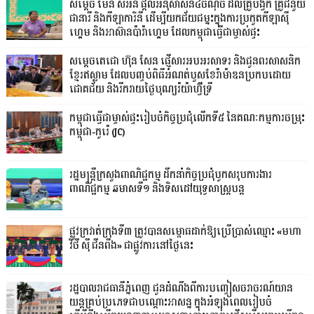
សម្តេច ម៉ែន សំអន ផ្តល់អនុសាសន៍៤ចំណុច ដល់គ្រូបង្វឹក គ្រូជំនួយ
ជានារី និងកីឡាការិនី ដើម្បីយកជ័យជម្នះក្នុងការប្រកួតកីឡាស៊ី
ហ្គេម និងអាស៊ានប៉ារ៉ាហ្គេម ដែលកម្ពុជាធ្វើជាម្ចាស់ផ្ទះ
សម្ដេចតេជោ ហ៊ុន សែន ផ្ញើសារអបអរសាទរ និងជូនពរសាសនិក
ខ្មែរឥស្លាម ដែលបញ្ចប់ពិធីអំណត់បួសខែរ៉ាម៉ាឌនប្រកបដោយ
ជោគជ័យ និងរីករាយថ្ងៃបុណ្យរ៉យ៉ាហ៊្វីទ្រី
កម្ពុជាធ្វើជាម្ចាស់ផ្ទះរៀបចំកិច្ចប្រជុំលើកទី៥ នៃគណៈកម្មការចម្រុះ
កម្ពុជា-កូរ៉េ (JC)
រដ្ឋមន្ត្រីក្រសួងពាណិជ្ជកម្ម ដឹកនាំកិច្ចប្រជុំបូកសរុបការងារ
ពាណិជ្ជកម្ម ឆមាសទី១ និងទិសដៅយុទ្ធសាស្រ្តបន្ត
ផ្លូវក្រវាត់ក្រុងទី៣ ត្រូវបានសម្ពោធដាក់ឱ្យប្រើប្រាស់ឈ្មោះ «មហា
វិថី ស៊ី ជីនពីង» ជាផ្លូវការនៅថ្ងៃនេះ
រដ្ឋបាលរាជធានីភ្នំពេញ ជូនដំណឹងពីការបញ្ចៀសចរាចរណ៍យាន
យន្តគ្រប់ប្រភេទជាបណ្តោះអាសន្ន ក្នុងអំឡុងពេលរៀបចំ