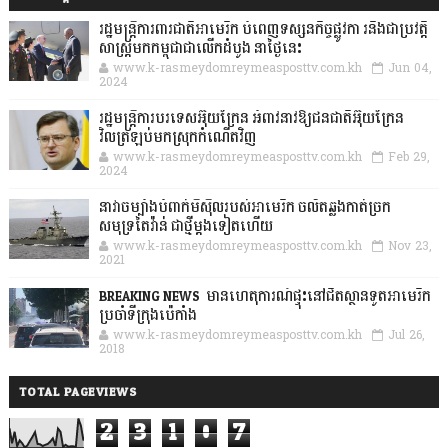
រដ្ឋមន្រ្តីការពារជាតិអាមេរិក បំពេញទស្សនកិច្ចផ្លូវកា រនិងជាប្រវត្តិ
សាស្រ្តមកកម្ពុជាជាលើកដំបូង នាថ្ងៃនេះ
www.k-rasmeydomreymeasposttv.com.kh
Jun 04,
2024
រដ្ឋមន្ត្រីការបរទេសអ៊ុយក្រែន អំពាវនាវឱ្យជនជាតិអ៊ុយក្រែន
វិលត្រឡប់មកស្រុកកំណើតវិញ
www.k-rasmeydomreymeasposttv.com.kh
Feb 29,
2024
នាវាចម្បាំងបំពាក់មីស៊ីលរបស់អាមេរិក ចល័តឆ្លងកាត់ច្រក
សមុទ្រតៃវ៉ាន់ ជាថ្មីម្តងទៀតហើយ
www.k-rasmeydomreymeasposttv.com.kh
Nov 23,
2021
BREAKING NEWS: មានហេតុការណ៍ផ្ទុះនៅជិតស្ថានទូតអាមេរិក
ប្រចាំទីក្រុងប៉េកាំង
www.k-rasmeydomreymeasposttv.com.kh
Jul 26,
2018
TOTAL PAGEVIEWS
2
3
1
0
7