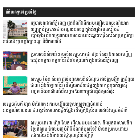
ព័ត៌មានទូទៅប្រចាំថ្ងៃ
រដ្ឋបាលរាជធានីភ្នំពេញ ជូនដំណឹងពីការបញ្ចៀសចរាចរណ៍យាន
យន្តគ្រប់ប្រភេទជាបណ្តោះអាសន្ន ក្នុងអំឡុងពេលរៀបចំ
ធ្វើមីទ្ទីងបើកយុទ្ធនាការឃោសនាបោះឆ្នោតជ្រើសរើសក្រុមប្រឹក្សា
រាជធានី ក្រុមប្រឹក្សាខណ្ឌ នីតិកាលទី៤
ប្រសាសន៍សំខាន់ៗរបស់សម្តេចតេជោ ហ៊ុន សែន ឱកាសអញ្ជើញ
ចុះជួបកម្មករ កម្មការិនី ជិត២ម៉ឺននាក់ ក្នុងរាជធានីភ្នំពេញ
សម្តេច ម៉ែន សំអន ផ្តល់អនុសាសន៍៤ចំណុច ដល់គ្រូបង្វឹក គ្រូជំនួយ
ជានារី និងកីឡាការិនី ដើម្បីយកជ័យជម្នះក្នុងការប្រកួតកីឡាស៊ី
ហ្គេម និងអាស៊ានប៉ារ៉ាហ្គេម ដែលកម្ពុជាធ្វើជាម្ចាស់ផ្ទះ
សម្តេចធិបតី ហ៊ុន ម៉ាណែត៖ ការបង្កើតយុទ្ធសាស្ត្រទាញចំណាប់
អារម្មណ៍សាធារណជន គួរតែមានការថ្លឹងថ្លែងដើម្បីកុំឱ្យប៉ះពាល់ដល់វប្បធម៌ជាតិ
សម្ដេចតេជោ ហ៊ុន សែន ផ្ញើសារអបអរសាទរ និងជូនពរសាសនិក
ខ្មែរឥស្លាម ដែលបញ្ចប់ពិធីអំណត់បួសខែរ៉ាម៉ាឌនប្រកបដោយ
ជោគជ័យ និងរីករាយថ្ងៃបុណ្យរ៉យ៉ាហ៊្វីទ្រី