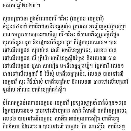
ឧសភា ឆ្នាំ២០២៣។
សូមជម្រាបថា ក្នុងចំណោមករី-ករីអះ (បេក្ខជន-បេក្ខនារី)
ចំនួន៤៤នាក់ មកពីរាជធានីខេត្តទូទាំង ប្រទេស អញ្ជើញចូលរួមសូត្រ
គណ:មេប្រយោគបានរកឃើញ ករី-ករីអះ ជ័យលាភីសូត្រគម្ពីរផ្នែក
បុរសចំនួន៣រូប និងផ្នែកនារីចំនួន៣រូប គឺផ្នែកបុរសលេខ១ បាន
ទៅលើបេក្ខជន ស៊ុបយ៉ាន អាលី មកពីខេត្តក្រចេះ, លេខ២ បាន
ទៅលើបេក្ខជន លី គ្រីយ៉ា មកពីខេត្តស្ទឹងត្រែង និងលេខ៣ បាន
ទៅលើបេក្ខជន មូសា សាមៀត មកពីខេត្តត្បូងឃ្មុំ។ ផ្នែកនារី លេខ១
បានទៅលើបេក្ខនារី ជិ ម៉ៃសុំ មកពីខេត្តក្រចេះ, លេខ២ បានទៅលើ
បេក្ខនារី សុះ រ៉ឌីយ៉ាស់ មកពីខេត្តកែប និងលេខ៣ បានទៅលើបេក្ខនារី
ទូល័ស អាំណះ មកពីខេត្តកំពង់ស្ពឺ។
ចំណែកក្នុងចំណោមបេក្ខជន បេក្ខនារី ប្រឡងសូត្រចាំមាត់ចំនួន១១រូប
ផ្នែកបុរសលេខ១ បានទៅលើបេក្ខជន សាន់ រ៉សាលី មកពីខេត្តក្រចេះ,
លេខ២ បានទៅលើបេក្ខជន សាអីត អាប់ឌុលពាសៀត មកពីខេត្ត
កំពង់ចាម និងលេខ៣ បានទៅលើ បេក្ខជន រីម ណាស៊ីរីន មកពីខេត្ត