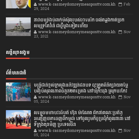
www.k-rasmeydomreymeasposttv.com.kh
Feb
29, 2024
នាវាចម្បាំងបំពាក់មីស៊ីលរបស់អាមេរិក ចល័តឆ្លងកាត់ច្រក
សមុទ្រតៃវ៉ាន់ ជាថ្មីម្តងទៀតហើយ
www.k-rasmeydomreymeasposttv.com.kh
Nov
23, 2021
សន្តិសុខសង្គម
ព័ត៌មានជាតិ
មន្ត្រីជាន់ខ្ពស់ក្រសួងអភិវឌ្ឍន៍ជនបទ ចុះត្រួតពិនិត្យវាយតម្លៃ
បញ្ចប់សុពលភាពចំនួន២គម្រោង នៅឃុំកិះចុង ស្រុកបរកែវ
www.k-rasmeydomreymeasposttv.com.kh
Nov
05, 2024
សម្តេចមហាបវរធិបតី ហ៊ុន ម៉ាណែត ដឹកនាំគណៈប្រតិភូ
អញ្ជើញចាកចេញពីកម្ពុជា ទៅចូលរួមកិច្ចប្រជុំកំពូលនានា នៅ
ទីក្រុងគុនមិញ ប្រទេសចិន
www.k-rasmeydomreymeasposttv.com.kh
Nov
05, 2024