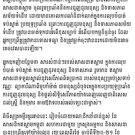
សាសនាឥស្លាម ចូលរួមប្រឆាំងនឹងការជួញដូរមនុស្ស និងទាសភាព
សម័យទំនើប ដោយមានគោលការណ៍ដ៏ជាក់លាក់ក្នុងការលុបបំបាត់
ទប់ស្កាត់ ប្រយុទ្ធប្រឆាំង ព្រោះការជួញដូរមនុស្ស និងទាសភាពសម័យ
ទំនើប ត្រូវបានចាត់ទុកជាអំពើខុសច្បាប់ អំពើបាបកម្មដ៏ធ្ងន់ធ្ងរ ដែល
អ្នកប្រព្រឹត្តត្រូវមានទោសទណ្ឌ និងត្រូវធ្លាក់ចុះឋាននរកដោយមិនអាច
គេចវេសបានឡើយ។
អ្នកឧកញ៉ាបន្ថែមថា សារសំខាន់ៗរបស់សាសនាឥស្លាម ក្នុងការលុប
បំបាត់ ទប់ស្កាត់ ការជួញដូរមនុស្ស និងទាសភាព រួមមាន ឥស្លាម
សាសនាទទួលស្គាល់នូវសេរីភាពពិតប្រាកដ របស់មនុស្សគ្រប់ស្រទាប់
វណ្ណៈ ព្យាការីណាពីមូហាំម៉ាត់ ជាមនុស្សដំបូងគេក្នុងការប្រយុទ្ធប្រឆាំង
ការជួញដូរមនុស្ស និងផ្ដល់សិទ្ធិសេរីភាពយ៉ាងពេញលេញជាពិសេស
ដល់ស្រ្តី និងកុមារ តាមឱវាទរបស់អល់ឡោះជាម្ចាស់។
ពិធីសូត្រគម្ពីរគួរអាននេះ រៀបចំដោយគណ:ដឹកនាំជាន់ខ្ពស់ នៃ
សាសនិកឥស្លាមកម្ពុជា សហការជាមួយ ក្រសួងធម្មការ និងសាសនា
បានប្រព្រឹត្តទៅយ៉ាងរលូន រយ:ពេលពីរថ្ងៃ ចាប់ពីទី២០-២១ ខែ