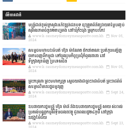
ព័ត៌មានជាតិ
មន្ត្រីជាន់ខ្ពស់ក្រសួងអភិវឌ្ឍន៍ជនបទ ចុះត្រួតពិនិត្យវាយតម្លៃបញ្ចប់
សុពលភាពចំនួន២គម្រោង នៅឃុំកិះចុង ស្រុកបរកែវ
www.k-rasmeydomreymeasposttv.com.kh
Nov 05,
2024
សម្តេចមហាបវរធិបតី ហ៊ុន ម៉ាណែត ដឹកនាំគណៈប្រតិភូអញ្ជើញ
ចាកចេញពីកម្ពុជា ទៅចូលរួមកិច្ចប្រជុំកំពូលនានា នៅ
ទីក្រុងគុនមិញ ប្រទេសចិន
www.k-rasmeydomreymeasposttv.com.kh
Nov 05,
2024
ព្រះករុណា ព្រះមហាក្សត្រ ស្តេចយាងជាព្រះរាជាធិបតី ព្រះរាជពិធី
សម្ពោធវិមានរដ្ឋធម្មនុញ្ញ
www.k-rasmeydomreymeasposttv.com.kh
Sept 24,
2024
ឧបនាយករដ្ឋមន្ដ្រី ហ៊ុន ម៉ានី និងឧបនាយករដ្ឋមន្ដ្រី សាយ សំអាល់
ប្រគល់បណ្ណកម្មសិទ្ធិអចលនវត្ថុ ជូនពលរដ្ឋ២៤ភូមិ នៅក្រុង
ឧដុង្គម៉ែជ័យ
www.k-rasmeydomreymeasposttv.com.kh
Sept 23,
2024