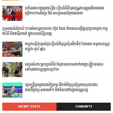
អភិបាលខេត្តស្វាយរៀង រៀបចំពិធីបុណ្យឆ្លងបណ្ណាល័យសាលា
ពុទ្ធិកបឋមសិក្សា និង សម្ពោធសមិទ្ធផលនានា
ប្រសាសន៍សំខាន់ៗរបស់សម្តេចតេជោ ហ៊ុន សែន ឱកាសអញ្ជើញចុះជួបកម្មករ កម្ម
ការិនី ជិត២ម៉ឺននាក់ ក្នុងរាជធានីភ្នំពេញ
កម្ពុជាធ្វើជាម្ចាស់ផ្ទះរៀបចំកិច្ចប្រជុំលើកទី៥ នៃគណៈកម្មការចម្រុះ
កម្ពុជា-កូរ៉េ (JC)
សម្រស់កោះព្រហ្មចារីយ៍ កំពុងមានភាពទាក់ទាញភ្ញៀវទេសចរ
ទៅលេងកម្សាន្តជាហូរហែ
រដ្ឋមន្ត្រីក្រសួងពាណិជ្ជកម្ម ដឹកនាំកិច្ចប្រជុំបូកសរុបការងារ
ពាណិជ្ជកម្ម ឆមាសទី១ និងទិសដៅយុទ្ធសាស្រ្តបន្ត
RECENT POSTS
COMMENTS