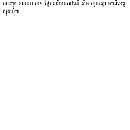
កោះកុង ខណៈលេខ១ ផ្នែកនារីបានទៅលើ សឹម ហូសស្នា មកពីខេត្ត
ត្បូងឃ្មុំ៕