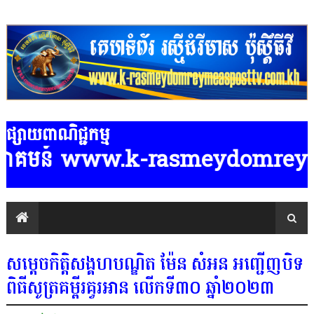
ផ្សាយពាណិជ្ជកម្ម
ាគមន៍ www.k-rasmeydomreymeaspostt
សម្តេចកិត្តិសង្គហបណ្ឌិត ម៉ែន សំអន អញ្ជើញបិទ
ពិធីសូត្រគម្ពីរគួរអាន លើកទី៣០ ឆ្នាំ២០២៣