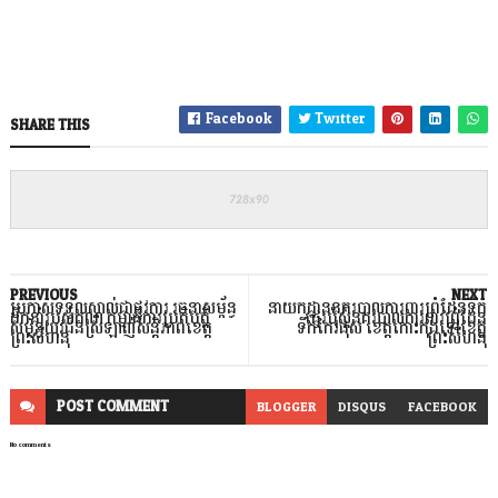
Facebook
Twitter
SHARE THIS
PREVIOUS
NEXT
ប្រកាសទទួលស្គាល់ជាផ្លូវការ រចនាសម្ព័ន្ធ
នាយកដ្ឋាននគរបាលការពារព្រំដែនទឹក
ដឹកនាំរបស់គណ:កម្មាធិការប្រតិបត្តិ
ផ្ទេរប៉ុស្ត៍នគរបាលការពារព្រំដែន
សម្ព័ន្ធយុវជនស្រឡាញ់សន្តិភាពខេត្ត
ទឹកកែវផុស ខេត្តកោះកុងទៅខេត្ត
ព្រះសីហនុ
ព្រះសីហនុ
POST
COMMENT
BLOGGER
DISQUS
FACEBOOK
No comments