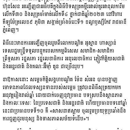
ហ៊ុនសែន អញ្ជើញជាអធិបតីក្នុងពិធីបិទសូត្រគម្ពីរអាល់គួរអានុលការីម
លើកទី៣០ និងសូត្រចាំមាត់លើកទី៤ ថ្នាក់ជាតិឆ្នាំ២០២៣ នៅវិហារ
គីឡូម៉ែត្រលេខ៩ ភូមិ៣ សង្កាត់ច្រាំងចំរេះទី១ ខណ្ឌឫស្សីកែវ រាជធានី
ភ្នំពេញ។
ពិធីនេះមានការអញ្ជើញចូលរួមពីលោកបណ្ឌិត អូស្មាន ហាស្សាន់
ទេសរដ្ឋមន្ត្រីទទួលបន្ទុកបេសកកម្មពិសេស សមាជិក-សមាជិកា
ព្រឹទ្ធសភា រដ្ឋសភា រដ្ឋលេខាធិការ អនុលេខាធិការ ភ្ញៀវកិត្តិយសជាតិ
និងអន្តរជាតិ និងគណៈអ៊ីម៉ាំ តួន ជាច្រើនរូប។
នាឱកាសនោះ សម្តេចកិត្តិសង្គហបណ្ឌិត ម៉ែន សំអន បានបង្ហាញ
មោទនភាពដែលទស្សនទានរបស់សម្តេច ត្រូវបានពិធីសូត្រយកមក
អនុវត្តរៀងរាល់ឆ្នាំ ដោយដាក់ចេញនូវប្រធាន បទស្របនឹងស្ថានភាព
និងកាលៈទេសៈ នៃប្រទេសជាតិ និងអន្តរជាតិ ហើយប្រធានបទនៅឆ្នាំ
នេះជាប្រធានបទទី១០ គឺ «សាសនាឥស្លាម ចូលរួមប្រយុទ្ធប្រឆាំងនឹង
ការជួញដូរមនុស្ស និងទាសភាពសម័យទំនើប»។