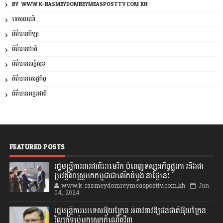
BY: WWW.K-RASMEYDOMREYMEASPOSTTV.COM.KH
ទេសចរណ៍
ព័ត៌មានកីឡា
ព័ត៌មានជាតិ
ព័ត៌មានសន្តិសុខ
ព័ត៌មានសេដ្ឋកិច្ច
ព័ត៌មានអន្តរជាតិ
FEATURED POSTS
រដ្ឋមន្រ្តីការពារជាតិអាមេរិក បំពេញទស្សនកិច្ចផ្លូវកា រនិងជា
ប្រវត្តិសាស្រ្តមកកម្ពុជាជាលើកដំបូង នាថ្ងៃនេះ
www.k-rasmeydomreymeasposttv.com.kh
Jun
04, 2024
រដ្ឋមន្ត្រីការបរទេសអ៊ុយក្រែន អំពាវនាវឱ្យជនជាតិអ៊ុយក្រែន
វិលត្រឡប់មកស្រុកកំណើតវិញ