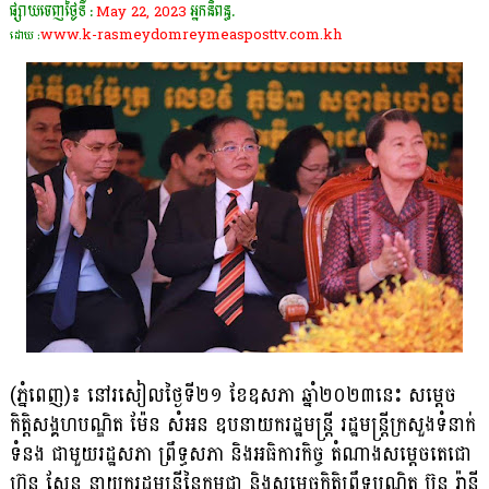
ផ្សាយចេញថ្ងៃទី :
May 22, 2023
អ្នកនិពន្ធ.
www.k-rasmeydomreymeasposttv.com.kh
ដោយ :
(ភ្នំពេញ)៖ នៅរសៀលថ្ងៃទី២១ ខែឧសភា ឆ្នាំ២០២៣នេះ សម្តេច
កិត្តិសង្គហបណ្ឌិត ម៉ែន សំអន ឧបនាយករដ្ឋមន្ត្រី រដ្ឋមន្ត្រីក្រសួងទំនាក់
ទំនង ជាមួយរដ្ឋសភា ព្រឹទ្ធសភា និងអធិការកិច្ច តំណាងសម្ដេចតេជោ
ហ៊ុន សែន នាយករដ្ឋមន្រ្តីនៃកម្ពុជា និងសម្តេចកិត្តិព្រឹទ្ធបណ្ឌិត ប៊ុន រ៉ានី