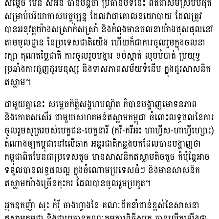
សម្តេច ម៉ែន សំអន បានបន្តថា ប្រធានបទនេះ ពិតជាសមស្របបំផុត
សម្រាប់បរិយាកាសបច្ចុប្បន្ន ដែលវាជាគោលនយោបាយ ដែលត្រូវ
បានអនុវត្តយ៉ាងសស្រាក់សស្រាំ និងកំពុងមានចលនាយ៉ាងផុសផុលនៅ
តាមមូលដ្ឋាន នៃប្រទេសជាតិយើង ហើយក៏ជាការចូលរួមក្នុងចលនា
រក្សា គុណតម្លៃជាតិ ការចូលរួមបង្ការ ទប់ស្កាត់ លុបបំបាត់ ប្រយុទ្ធ
ប្រឆាំងការជួញដូរមនុស្ស និងទាសភាពសម័យទំនើប ក្នុងជួរសាសនិក
ឥស្លាម។
ជាមួយគ្នានេះ សម្តេចកិត្តិសង្គហបណ្ឌិត ក៏បានបង្ហាញមោទនភាព
និងកោតសសើរ ជាមួយសហគមន៍ឥស្លាមកម្ពុជា ចំពោះលទ្ធផលនៃការ
ចូលរួមសូត្ររបស់បេក្ខជន-បេក្ខនារី (ករី-ករីអះ ហាហ្វីស-ហាហ្វីហ្សោះ)
តំណាងឲ្យកម្ពុជានៅលើឆាក អន្តរជាតិកន្លងមកដែលបានបង្ហាញថា
កម្ពុជាពិតមែនជាប្រទេសតូច មានសាសនិកឥស្លាមតិចតួច ក៏ប៉ុន្តែអាច
ទទួលបានលទ្ធផលល្អ ក្នុងចំណោមប្រទេសធំៗ និងមានសាសនិក
ឥស្លាមយ៉ាងច្រើនកុះករ ដែលបានចូលរួមប្រកួត។
អ្នកឧកញ៉ា សុះ កំរ៉ី ចាងហ្វាងនៃ គណៈដឹកនាំជាន់ខ្ពស់នៃសាសនា
ឥស្លាមកម្ពុជា និងជាប្រធានគណៈកម្មការពិធីសូត្រ បានលើកឡើងថា