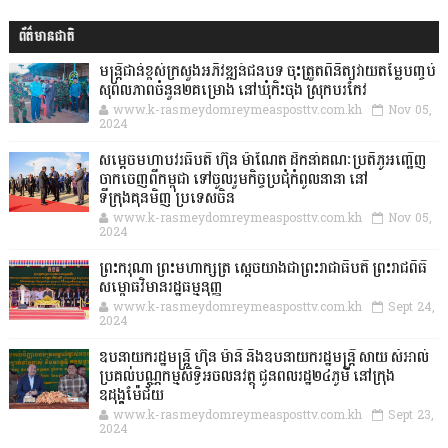
ព័ត៌មានជាតិ
មន្ត្រីជាន់ខ្ពស់ក្រសួងអភិវឌ្ឍន៍ជនបទ ចុះត្រួតពិនិត្យវាយតម្លៃបញ្ចប់
សុពលភាពចំនួន២គម្រោង នៅឃុំកិះចុង ស្រុកបរកែវ
www.k-rasmeydomreymeasposttv.com.kh
Nov 05,
2024
សម្តេចមហាបវរធិបតី ហ៊ុន ម៉ាណែត ដឹកនាំគណៈប្រតិភូអញ្ជើញ
ចាកចេញពីកម្ពុជា ទៅចូលរួមកិច្ចប្រជុំកំពូលនានា នៅ
ទីក្រុងគុនមិញ ប្រទេសចិន
www.k-rasmeydomreymeasposttv.com.kh
Nov 05,
2024
ព្រះករុណា ព្រះមហាក្សត្រ ស្តេចយាងជាព្រះរាជាធិបតី ព្រះរាជពិធី
សម្ពោធវិមានរដ្ឋធម្មនុញ្ញ
www.k-rasmeydomreymeasposttv.com.kh
Sept 24,
2024
ឧបនាយករដ្ឋមន្ដ្រី ហ៊ុន ម៉ានី និងឧបនាយករដ្ឋមន្ដ្រី សាយ សំអាល់
ប្រគល់បណ្ណកម្មសិទ្ធិអចលនវត្ថុ ជូនពលរដ្ឋ២៤ភូមិ នៅក្រុង
ឧដុង្គម៉ែជ័យ
www.k-rasmeydomreymeasposttv.com.kh
Sept 23,
2024