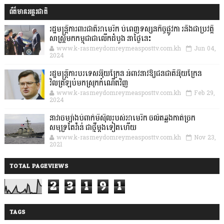
ព័ត៌មានអន្តរជាតិ
រដ្ឋមន្រ្តីការពារជាតិអាមេរិក បំពេញទស្សនកិច្ចផ្លូវកា រនិងជាប្រវត្តិ
សាស្រ្តមកកម្ពុជាជាលើកដំបូង នាថ្ងៃនេះ
www.k-rasmeydomreymeasposttv.com.kh
Jun 04,
2024
រដ្ឋមន្ត្រីការបរទេសអ៊ុយក្រែន អំពាវនាវឱ្យជនជាតិអ៊ុយក្រែន
វិលត្រឡប់មកស្រុកកំណើតវិញ
www.k-rasmeydomreymeasposttv.com.kh
Feb 29,
2024
នាវាចម្បាំងបំពាក់មីស៊ីលរបស់អាមេរិក ចល័តឆ្លងកាត់ច្រក
សមុទ្រតៃវ៉ាន់ ជាថ្មីម្តងទៀតហើយ
www.k-rasmeydomreymeasposttv.com.kh
Nov 23,
2021
TOTAL PAGEVIEWS
2
3
1
9
1
TAGS