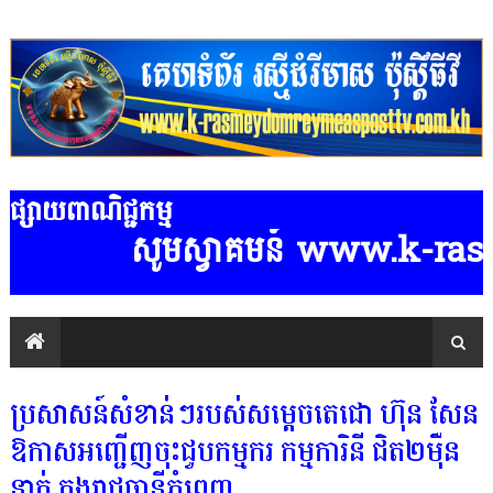
ផ្សាយពាណិជ្ជកម្ម
សូមស្វាគមន៍ www.k-rasmeydomreyme
ប្រសាសន៍សំខាន់ៗរបស់សម្តេចតេជោ ហ៊ុន សែន
ឱកាសអញ្ជើញចុះជួបកម្មករ កម្មការិនី ជិត២ម៉ឺន
នាក់ ក្នុងរាជធានីភ្នំពេញ