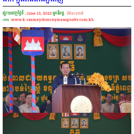
ផ្សាយចេញថ្ងៃទី :
June 13, 2023
អ្នកនិពន្ធ.
ព័ត៌មានជាតិ
www.k-rasmeydomreymeasposttv.com.kh
ដោយ :