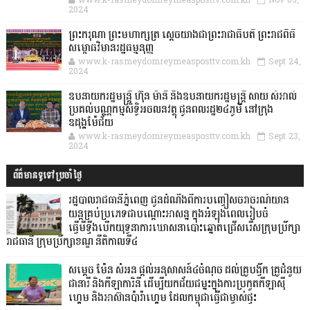
www.k-rasmeydomreymeasposttv.com.kh
Nov 05,
2024
ព្រះករុណា ព្រះមហាក្សត្រ ស្តេចយាងជាព្រះរាជាធិបតី ព្រះរាជពិធី
សម្ពោធវិមានរដ្ឋធម្មនុញ្ញ
www.k-rasmeydomreymeasposttv.com.kh
Sept 24,
2024
ឧបនាយករដ្ឋមន្ដ្រី ហ៊ុន ម៉ានី និងឧបនាយករដ្ឋមន្ដ្រី សាយ សំអាល់
ប្រគល់បណ្ណកម្មសិទ្ធិអចលនវត្ថុ ជូនពលរដ្ឋ២៤ភូមិ នៅក្រុង
ឧដុង្គម៉ែជ័យ
www.k-rasmeydomreymeasposttv.com.kh
Sept 23,
2024
ព័ត៌មានទូទៅប្រចាំថ្ងៃ
រដ្ឋបាលរាជធានីភ្នំពេញ ជូនដំណឹងពីការបញ្ចៀសចរាចរណ៍យាន
យន្តគ្រប់ប្រភេទជាបណ្តោះអាសន្ន ក្នុងអំឡុងពេលរៀបចំ
ធ្វើមីទ្ទីងបើកយុទ្ធនាការឃោសនាបោះឆ្នោតជ្រើសរើសក្រុមប្រឹក្សា
រាជធានី ក្រុមប្រឹក្សាខណ្ឌ នីតិកាលទី៤
សម្តេច ម៉ែន សំអន ផ្តល់អនុសាសន៍៤ចំណុច ដល់គ្រូបង្វឹក គ្រូជំនួយ
ជានារី និងកីឡាការិនី ដើម្បីយកជ័យជម្នះក្នុងការប្រកួតកីឡាស៊ី
ហ្គេម និងអាស៊ានប៉ារ៉ាហ្គេម ដែលកម្ពុជាធ្វើជាម្ចាស់ផ្ទះ