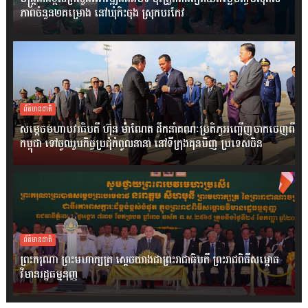
ភាពចំនួន២គម្រោង នៅឃុំកិះចុង ស្រុកបរកែវ
ព័ត៌មានជាតិ
សម្តេចមហាបវរធិបតី ហ៊ុន ម៉ាណែត ដឹកនាំគណៈប្រតិភូអញ្ជើញចាកចេញពី
កម្ពុជា ទៅចូលរួមកិច្ចប្រជុំកំពូលនានា នៅទីក្រុងគុនមិញ ប្រទេសចិន
ព័ត៌មានជាតិ
ព្រះករុណា ព្រះមហាក្សត្រ ស្តេចយាងជាព្រះរាជាធិបតី ព្រះរាជពិធីសម្ពោធ
វិមានរដ្ឋធម្មនុញ្ញ