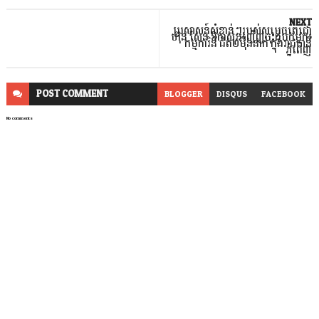
NEXT
ប្រសាសន៍សំខាន់ៗរបស់សម្តេចតេជោ
ហ៊ុន សែន ឱកាសអញ្ជើញចុះជួបកម្មករ
កម្មការិនី ជិត២ម៉ឺននាក់ ក្នុងរាជធានី
ភ្នំពេញ
POST
COMMENT
BLOGGER
DISQUS
FACEBOOK
No comments