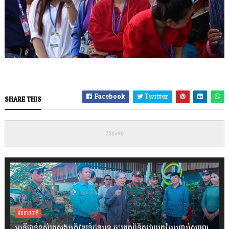
Facebook
Twitter
SHARE THIS
ព័ត៌មានជាតិ
មន្ត្រីជាន់ខ្ពស់ក្រសួងអភិវឌ្ឍន៍ជនបទ ចុះត្រួតពិនិត្យវាយតម្លៃបញ្ចប់សុពល