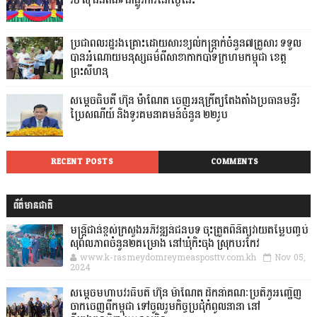
វិថី ស៊ី ជីនពីង» ជាផ្លូវការនៅថ្ងៃនេះ
ប្រជាពលរដ្ឋរងគ្រោះដោយសារខ្យល់កន្ត្រាក់ចំនួន៧គ្រួសារ ទទួល
បានអំណោយមនុស្សធម៌ពីសាខាកាកបាទក្រហមកម្ពុជា ខេត្ត
ព្រះសីហនុ
សម្តេចធិបតី ហ៊ុន ម៉ាណែត ចេញអនុក្រឹត្យតែងតាំងប្រធានមន្ទីរ
ប្រៃសណីយ៍ និងទូរគមនាគមន៍ចំនួន ២២រូប
RECENT POSTS
COMMENTS
ព័ត៌មានជាតិ
មន្ត្រីជាន់ខ្ពស់ក្រសួងអភិវឌ្ឍន៍ជនបទ ចុះត្រួតពិនិត្យវាយតម្លៃបញ្ចប់
សុពលភាពចំនួន២គម្រោង នៅឃុំកិះចុង ស្រុកបរកែវ
www.k-rasmeydomreymeasposttv.com.kh
Nov 05,
2024
សម្តេចមហាបវរធិបតី ហ៊ុន ម៉ាណែត ដឹកនាំគណៈប្រតិភូអញ្ជើញ
ចាកចេញពីកម្ពុជា ទៅចូលរួមកិច្ចប្រជុំកំពូលនានា នៅ