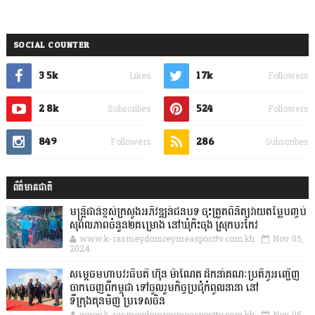
SOCIAL COUNTER
3.5k
1.7k
Likes
Followers
2.8k
524
Subscribes
Followers
849
286
Followers
Subscribes
ព័ត៌មានជាតិ
មន្ត្រីជាន់ខ្ពស់ក្រសួងអភិវឌ្ឍន៍ជនបទ ចុះត្រួតពិនិត្យវាយតម្លៃបញ្ចប់
សុពលភាពចំនួន២គម្រោង នៅឃុំកិះចុង ស្រុកបរកែវ
www.k-rasmeydomreymeasposttv.com.kh
Nov 05,
2024
សម្តេចមហាបវរធិបតី ហ៊ុន ម៉ាណែត ដឹកនាំគណៈប្រតិភូអញ្ជើញ
ចាកចេញពីកម្ពុជា ទៅចូលរួមកិច្ចប្រជុំកំពូលនានា នៅ
ទីក្រុងគុនមិញ ប្រទេសចិន