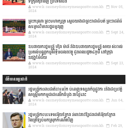
ទីក្រុងគុនមិញ ប្រទេសចិន
www.k-rasmeydomreymeasposttv.com.kh
Nov 05,
2024
ព្រះករុណា ព្រះមហាក្សត្រ ស្តេចយាងជាព្រះរាជាធិបតី ព្រះរាជពិធី
សម្ពោធវិមានរដ្ឋធម្មនុញ្ញ
www.k-rasmeydomreymeasposttv.com.kh
Sept 24,
2024
ឧបនាយករដ្ឋមន្ដ្រី ហ៊ុន ម៉ានី និងឧបនាយករដ្ឋមន្ដ្រី សាយ សំអាល់
ប្រគល់បណ្ណកម្មសិទ្ធិអចលនវត្ថុ ជូនពលរដ្ឋ២៤ភូមិ នៅក្រុង
ឧដុង្គម៉ែជ័យ
www.k-rasmeydomreymeasposttv.com.kh
Sept 23,
2024
ព័ត៌មានអន្តរជាតិ
រដ្ឋមន្រ្តីការពារជាតិអាមេរិក បំពេញទស្សនកិច្ចផ្លូវកា រនិងជាប្រវត្តិ
សាស្រ្តមកកម្ពុជាជាលើកដំបូង នាថ្ងៃនេះ
www.k-rasmeydomreymeasposttv.com.kh
Jun 04,
2024
រដ្ឋមន្ត្រីការបរទេសអ៊ុយក្រែន អំពាវនាវឱ្យជនជាតិអ៊ុយក្រែន
វិលត្រឡប់មកស្រុកកំណើតវិញ
www.k-rasmeydomreymeasposttv.com.kh
Feb 29,