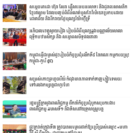
សម្ដេចតេជោ ហ៊ុន សែន ផ្ញើសារអបអរសាទរ និងជូនពរសាសនិក
ខ្មែរឥស្លាម ដែលបញ្ចប់ពិធីអំណត់បួសខែរ៉ាម៉ាឌនប្រកបដោយ
ជោគជ័យ និងរីករាយថ្ងៃបុណ្យរ៉យ៉ាហ៊្វីទ្រី
អភិបាលខេត្តស្វាយរៀង រៀបចំពិធីបុណ្យឆ្លងបណ្ណាល័យសាលា
ពុទ្ធិកបឋមសិក្សា និង សម្ពោធសមិទ្ធផលនានា
កម្ពុជាធ្វើជាម្ចាស់ផ្ទះរៀបចំកិច្ចប្រជុំលើកទី៥ នៃគណៈកម្មការចម្រុះ
កម្ពុជា-កូរ៉េ (JC)
សម្រស់កោះព្រហ្មចារីយ៍ កំពុងមានភាពទាក់ទាញភ្ញៀវទេសចរ
ទៅលេងកម្សាន្តជាហូរហែ
រដ្ឋមន្ត្រីក្រសួងពាណិជ្ជកម្ម ដឹកនាំកិច្ចប្រជុំបូកសរុបការងារ
ពាណិជ្ជកម្ម ឆមាសទី១ និងទិសដៅយុទ្ធសាស្រ្តបន្ត
ផ្លូវក្រវាត់ក្រុងទី៣ ត្រូវបានសម្ពោធដាក់ឱ្យប្រើប្រាស់ឈ្មោះ «មហា