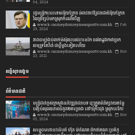
04, 2024
រដ្ឋមន្ត្រីការបរទេសអ៊ុយក្រែន អំពាវនាវឱ្យជនជាតិអ៊ុយក្រែន
វិលត្រឡប់មកស្រុកកំណើតវិញ
www.k-rasmeydomreymeasposttv.com.kh
Feb
29, 2024
នាវាចម្បាំងបំពាក់មីស៊ីលរបស់អាមេរិក ចល័តឆ្លងកាត់ច្រក
សមុទ្រតៃវ៉ាន់ ជាថ្មីម្តងទៀតហើយ
www.k-rasmeydomreymeasposttv.com.kh
Nov
23, 2021
សន្តិសុខសង្គម
ព័ត៌មានជាតិ
មន្ត្រីជាន់ខ្ពស់ក្រសួងអភិវឌ្ឍន៍ជនបទ ចុះត្រួតពិនិត្យវាយតម្លៃ
បញ្ចប់សុពលភាពចំនួន២គម្រោង នៅឃុំកិះចុង ស្រុកបរកែវ
www.k-rasmeydomreymeasposttv.com.kh
Nov
05, 2024
សម្តេចមហាបវរធិបតី ហ៊ុន ម៉ាណែត ដឹកនាំគណៈប្រតិភូ