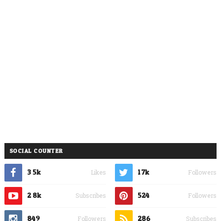
SOCIAL COUNTER
3.5k
1.7k
Likes
Followers
2.8k
524
Subscribes
Followers
849
286
Followers
Subscribes