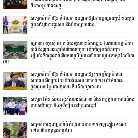
ជីវភាពប្រជាពលរដ្ឋ
សម្តេចធិបតី ហ៊ុន ម៉ាណែត អនុញ្ញាតឱ្យឯកអគ្គរដ្ឋទូតកូរ៉េខាងត្បូង
ជួបសម្តែងការគួរសម និងពិភាក្សាការងារ
រដ្ឋបាលខេត្តសៀមរាប និងអគ្គលេខាធិការដ្ឋាន នៃគណៈកម្មាធិការ
ជាតិ ជំរុញចលនាភូមិផលិតផលមួយ បើកកិច្ចប្រជុំពិភាក្សា
រៀបចំវទិកាផ្គូផ្គងផលិតផលភូមិមួយ ផលិតផលមួយ នាចុងខែសីហា
នេះ
សម្តេចធិបតី ហ៊ុន ម៉ាណែត អនុញ្ញាតឱ្យ ក្រុមប្រឹក្សាភិបាល
សមាគមសិល្បករខ្មែរ ដឹកនាំដោយ លោកជំទាវ ម៉ៅ ចំណាន
ចូលជួបសម្ដែងការគួរសម និងពិភាក្សាការងារ
សម្តេច ម៉ែន សំអន ចុះសំណេះសំណាល និងឧបត្ថម្ភកុមារមានពិការ
ភាពសតិបញ្ញា និងអូទីស្សឹមនៅក្រុងតាខ្មៅ
សម្រស់កោះព្រហ្មចារីយ៍ កំពុងមានភាពទាក់ទាញភ្ញៀវទេសចរ
ទៅលេងកម្សាន្តជាហូរហែ