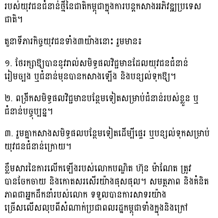
របស់យុវជនជំនាន់ថ្មីនៃជាតិកម្ពុជាក្នុងការបន្តកសាងអភិវឌ្ឍប្រទេស
ជាតិ។
តួនាទីភារកិច្ចយុវជនទាំង៣យ៉ាងនោះ រួមមាន៖
១. ថែរក្សាឱ្យបាននូវរាល់សមិទ្ធផលវិជ្ជមានដែលយុវជនជំនាន់
រៀមច្បង ឬជំនាន់មុនបានកសាងឡើង និងបន្សល់ទុកឱ្យ។
២. ពង្រីកសមិទ្ធផលវិជ្ជមានបន្ថែមទៀតសម្រាប់ជំនាន់របស់ខ្លួន ឬ
ជំនាន់បច្ចុប្បន្ន។
៣. រួមគ្នាកសាងសមិទ្ធផលបន្ថែមទៀតដើម្បីផ្ទេរ ឬបន្សល់ទុកសម្រាប់
យុវជនជំនាន់ក្រោយ។
ខ្លឹមសារនៃការលើកឡើងរបស់លោកបណ្ឌិត ហ៊ុន ម៉ាណែត ត្រូវ
បានចែកចាយ និងកោតសរសើរយ៉ាងផុសផុល។ សមត្ថភាព និងគំនិត
ភាពជាអ្នកដឹកនាំរបស់លោក ទទួលបានការសាទរយ៉ាង
ច្រើសលើសលុបពីសំណាក់ប្រជាពលរដ្ឋកម្ពុជាទាំងក្នុងនិងក្រៅ