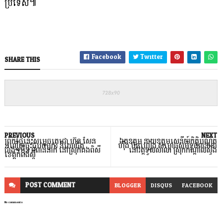
ប្រទេស៕
Facebook
Twitter
SHARE THIS
PREVIOUS
NEXT
ព្រឹកថ្ងៃនេះសម្តេចតេជោ ហ៊ុន សែន
ឯកឧត្តម នាយឧត្តមសេនីយ៍កិត្តិបណ្ឌិត
អញ្ជើញចុះជួបកម្មករ និយោជិត
ហ៊ីង ប៊ុនហៀង សម្ពោធសមិទ្ធផលនានា
ជាង១ម៉ឺន ៨ពាន់នាក់ នៅស្រុកគងពិសី
នៅវត្តទួលសាលា ស្រុកកណ្តាលស្ទឹង
ខេត្តកំពង់ស្ពឺ
POST
COMMENT
BLOGGER
DISQUS
FACEBOOK
No comments