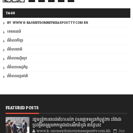
TAGS
BY: WWW.K-RASMEYDOMREYMEASPOSTTV.COM.KH
ទេសចរណ៍
ព័ត៌មានកីឡា
ព័ត៌មានជាតិ
ព័ត៌មានសន្តិសុខ
ព័ត៌មានសេដ្ឋកិច្ច
ព័ត៌មានអន្តរជាតិ
FEATURED POSTS
រដ្ឋមន្រ្តីការពារជាតិអាមេរិក បំពេញទស្សនកិច្ចផ្លូវកា រនិងជា
ប្រវត្តិសាស្រ្តមកកម្ពុជាជាលើកដំបូង នាថ្ងៃនេះ
www.k-rasmeydomreymeasposttv.com.kh
Jun