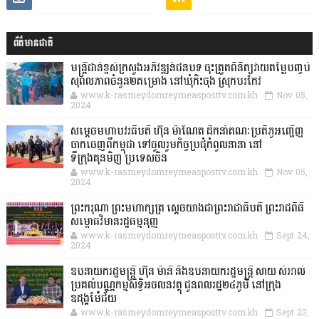
ព័ត៌មានជាតិ
មន្ត្រីជាន់ខ្ពស់ក្រសួងអភិវឌ្ឍន៍ជនបទ ចុះត្រួតពិនិត្យវាយតម្លៃបញ្ចប់
សុពលភាពចំនួន២គម្រោង នៅឃុំកិះចុង ស្រុកបរកែវ
www.k-rasmeydomreymeasposttv.com.kh
Nov 05,
2024
សម្តេចមហាបវរធិបតី ហ៊ុន ម៉ាណែត ដឹកនាំគណៈប្រតិភូអញ្ជើញ
ចាកចេញពីកម្ពុជា ទៅចូលរួមកិច្ចប្រជុំកំពូលនានា នៅ
ទីក្រុងគុនមិញ ប្រទេសចិន
www.k-rasmeydomreymeasposttv.com.kh
Nov 05,
2024
ព្រះករុណា ព្រះមហាក្សត្រ ស្តេចយាងជាព្រះរាជាធិបតី ព្រះរាជពិធី
សម្ពោធវិមានរដ្ឋធម្មនុញ្ញ
www.k-rasmeydomreymeasposttv.com.kh
Sept 24,
2024
ឧបនាយករដ្ឋមន្ដ្រី ហ៊ុន ម៉ានី និងឧបនាយករដ្ឋមន្ដ្រី សាយ សំអាល់
ប្រគល់បណ្ណកម្មសិទ្ធិអចលនវត្ថុ ជូនពលរដ្ឋ២៤ភូមិ នៅក្រុង
ឧដុង្គម៉ែជ័យ
www.k-rasmeydomreymeasposttv.com.kh
Sept 23,