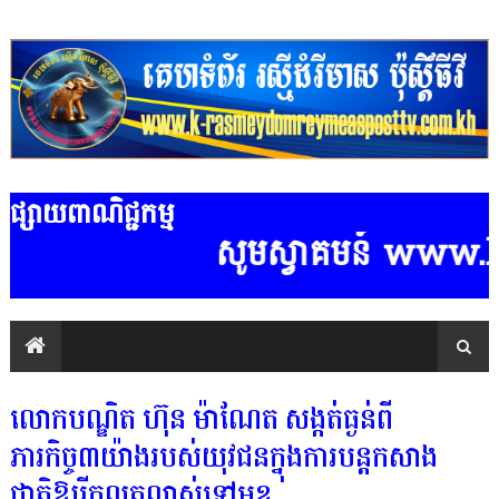
ផ្សាយពាណិជ្ជកម្ម
សូមស្វាគមន៍ www.k-r
លោកបណ្ឌិត ហ៊ុន ម៉ាណែត សង្កត់ធ្ងន់ពី
ភារកិច្ច៣យ៉ាងរបស់យុវជនក្នុងការបន្តកសាង
ជាតិឱ្យរីកលូតលាស់ទៅមុខ