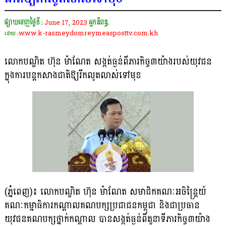
ផ្សាយចេញថ្ងៃទី :
June 17, 2023
អ្នកនិពន្ធ.
www.k-rasmeydomreymeasposttv.com.kh
ដោយ :
លោកបណ្ឌិត ហ៊ុន ម៉ាណែត សង្កត់ធ្ងន់ពីភារកិច្ច៣យ៉ាងរបស់យុវជន
ក្នុងការបន្តកសាងជាតិឱ្យរីកលូតលាស់ទៅមុខ
(ភ្នំពេញ)៖ លោកបណ្ឌិត ហ៊ុន ម៉ាណែត សមាជិកគណៈអចិន្ត្រៃយ៍
គណៈកម្មាធិការកណ្តាលគណបក្សប្រជាជនកម្ពុជា និងជាប្រធាន
យុវជនគណបក្សថ្នាក់កណ្តាល បានសង្កត់ធ្ងន់ពីតួនាទីភារកិច្ច៣យ៉ាង