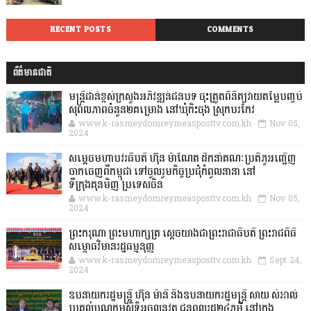
RECENT POSTS
COMMENTS
ព័ត៌មានជាតិ
មន្ត្រីជាន់ខ្ពស់ក្រសួងអភិវឌ្ឍន៍ជនបទ ចុះត្រួតពិនិត្យវាយតម្លៃបញ្ចប់
សុពលភាពចំនួន២គម្រោង នៅឃុំកិះចុង ស្រុកបរកែវ
www.k-rasmeydomreymeasposttv.com.kh
Nov 05,
2024
សម្តេចមហាបវរធិបតី ហ៊ុន ម៉ាណែត ដឹកនាំគណៈប្រតិភូអញ្ជើញ
ចាកចេញពីកម្ពុជា ទៅចូលរួមកិច្ចប្រជុំកំពូលនានា នៅ
ទីក្រុងគុនមិញ ប្រទេសចិន
www.k-rasmeydomreymeasposttv.com.kh
Nov 05,
2024
ព្រះករុណា ព្រះមហាក្សត្រ ស្តេចយាងជាព្រះរាជាធិបតី ព្រះរាជពិធី
សម្ពោធវិមានរដ្ឋធម្មនុញ្ញ
www.k-rasmeydomreymeasposttv.com.kh
Sept 24,
2024
ឧបនាយករដ្ឋមន្ដ្រី ហ៊ុន ម៉ានី និងឧបនាយករដ្ឋមន្ដ្រី សាយ សំអាល់
ប្រគល់បណ្ណកម្មសិទ្ធិអចលនវត្ថុ ជូនពលរដ្ឋ២៤ភូមិ នៅក្រុង