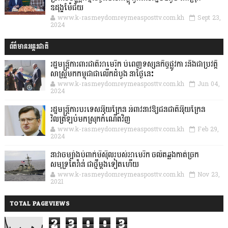
ឧដុង្គម៉ែជ័យ
www.k-rasmeydomreymeasposttv.com.kh
Sept 23,
2024
ព័ត៌មានអន្តរជាតិ
រដ្ឋមន្រ្តីការពារជាតិអាមេរិក បំពេញទស្សនកិច្ចផ្លូវកា រនិងជាប្រវត្តិ
សាស្រ្តមកកម្ពុជាជាលើកដំបូង នាថ្ងៃនេះ
www.k-rasmeydomreymeasposttv.com.kh
Jun 04,
2024
រដ្ឋមន្ត្រីការបរទេសអ៊ុយក្រែន អំពាវនាវឱ្យជនជាតិអ៊ុយក្រែន
វិលត្រឡប់មកស្រុកកំណើតវិញ
www.k-rasmeydomreymeasposttv.com.kh
Feb 29,
2024
នាវាចម្បាំងបំពាក់មីស៊ីលរបស់អាមេរិក ចល័តឆ្លងកាត់ច្រក
សមុទ្រតៃវ៉ាន់ ជាថ្មីម្តងទៀតហើយ
www.k-rasmeydomreymeasposttv.com.kh
Nov 23,
2021
TOTAL PAGEVIEWS
2
3
0
0
3