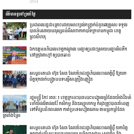
2024
ព័ត៌មានទូទៅប្រចាំថ្ងៃ
ប្រជាពលរដ្ឋរងគ្រោះដោយសារខ្យល់កន្ត្រាក់ចំនួន៧គ្រួសារ ទទួល
បានអំណោយមនុស្សធម៌ពីសាខាកាកបាទក្រហមកម្ពុជា ខេត្ត
ព្រះសីហនុ
ឯកឧត្តមអភិបាលខេត្តកណ្ដាល បញ្ជាឲ្យដោះស្រាយបញ្ហាលិចទឹក
នៅក្រុងតាខ្មៅ ឲ្យបានឆាប់
សម្តេចតេជោ ហ៊ុន សែន ណែនាំរាជរដ្ឋាភិបាលអាណត្តិថ្មី ឱ្យយក
ចិត្តទុកដាក់បង្ក្រាបបទល្មើសគ្រឿងញៀន
រដ្ឋមន្ត្រី កែវ រតនៈ៖ ខេត្តក្រចេះបានបោះបង្គោលព្រំដែនយ៉ាងរឹងមាំ
ហើយផលិតផលរ៉ែ កសិកម្ម និងឧស្សាហកម្ម កំពុងត្រូវបាននាំចេញ
ទៅទីផ្សារពិភពលោក កាត់ប្រទេសវៀតណាម តាមច្រកព្រំដែន
ត្រពាំងស្រែ
សម្តេចតេជោ ហ៊ុន សែន ណែនាំរាជរដ្ឋាភិបាលអាណត្តិថ្មី យកចិត្ត
ទុកដាក់លើស្ថេរភាពនយោបាយ សន្តិសុខសង្គម សេដ្ឋកិច្ច និង